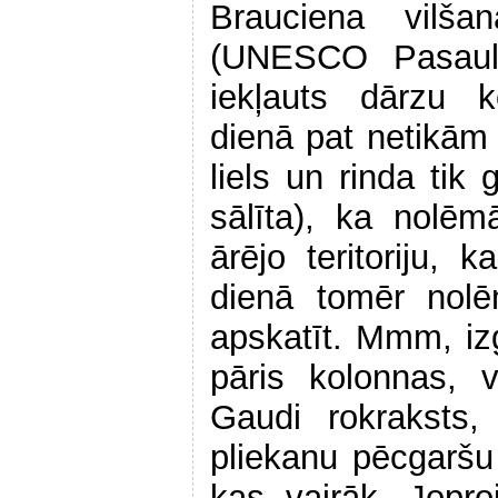
Brauciena vilša
(UNESCO Pasaul
iekļauts dārzu k
dienā pat netikām i
liels un rinda tik
sālīta), ka nolē
ārējo teritoriju,
dienā tomēr nol
apskatīt. Mmm, izg
pāris kolonnas, 
Gaudi rokraksts,
pliekanu pēcgaršu 
kas vairāk. Jopr