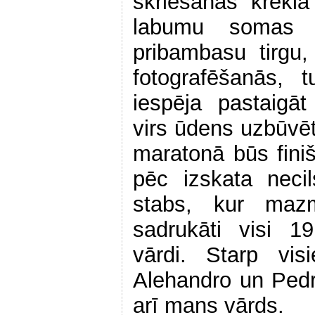
skriešanas krekl
labumu somas 
pribambasu tirgu,
fotografēšanās, 
iespēja pastaigā
virs ūdens uzbūvēt
maratonā būs finiš
pēc izskata necil
stabs, kur mazm
sadrukāti visi 1
vārdi. Starp vi
Alehandro un Pedro
arī mans vārds.