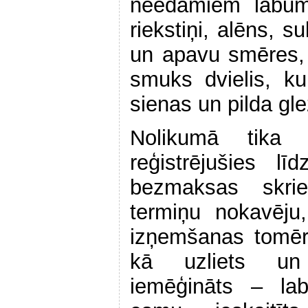
neēdamiem labum
riekstiņi, alēns, s
un apavu smēres, 
smuks dvielis, ku
sienas un pilda gl
Nolikumā tika 
reģistrējušies l
bezmaksas skri
termiņu nokavēju
izņemšanas tomēr
kā uzliets un 
iemēģināts – lab