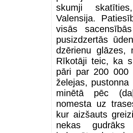
skumji skatītie
Valensija. Patie
visās sacensībā
pusizdzertās ūdens
dzērienu glāzes,
Rīkotāji teic, ka 
pāri par 200 000
želejas, pustonna 
minētā pēc (daļē
nomesta uz trase
kur aizšauts greiz
nekas gudrāks 