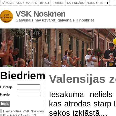
SĀKUMS
VSK NOSKRIEN
BLOGI
FORUMS
KALENDĀRS
NOSKRIETAIS
VSK Noskrien
Galvenais nav uzvarēt, galvenais ir noskriet
Biedriem
Valensijas 
Lietotājs
Iesākumā neliels
Parole
kas atrodas starp 
sekos izklāstā…
Pievienoties VSK Noskrien
Kas ir VSK Noskrien?