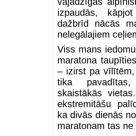
vajadzīgas alpīni
izpaudās, kāpjot
dažbrīd nācās ma
nelegālajiem ceļie
Viss mans iedomu 
maratona taupīties
– izirst pa vīlītē
tika pavadītas
skaistākās vietas
ekstremitāšu pal
ka divās dienās nos
maratonam tas ne 