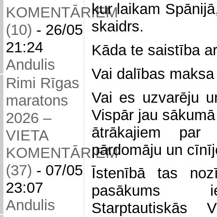
kur laikam Spānijā
KOMENTĀRIEM
skaidrs.
(10)
-
26/05
21:24
Kāda te saistība ar
Andulis
Vai dalības maksa 
Rimi Rīgas
Vai es uzvarēju u
maratons
Vispār jau sākumā 
2026 –
ātrākajiem par 
VIETA
pārdomāju un cīnīj
KOMENTĀRIEM
(37)
-
07/05
Īstenībā tas noz
23:07
pasākums ie
Andulis
Starptautiskās Vi