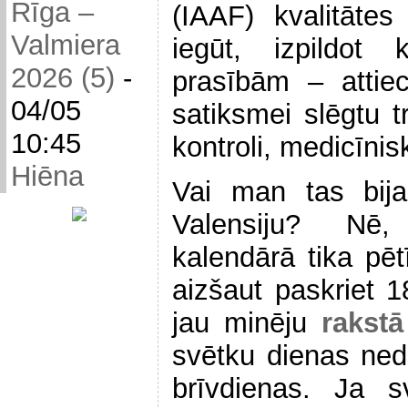
Rīga –
(IAAF) kvalitāte
Valmiera
iegūt, izpildot
2026 (5)
-
prasībām – attie
04/05
satiksmei slēgtu t
10:45
kontroli, medicīni
Hiēna
Vai man tas bija 
Valensiju? Nē,
kalendārā tika pēt
aizšaut paskriet 
jau minēju
rakst
svētku dienas ned
brīvdienas. Ja s