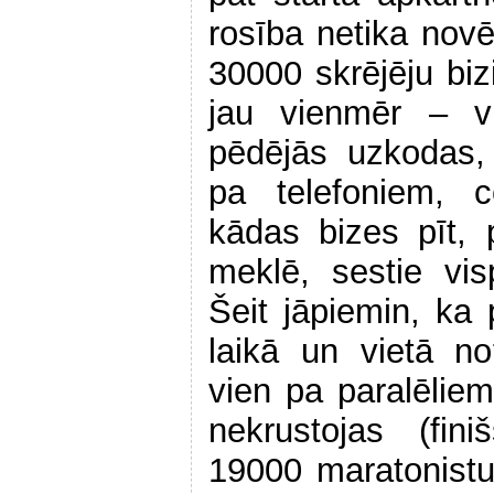
rosība netika novē
30000 skrējēju biz
jau vienmēr – vi
pēdējās uzkodas, 
pa telefoniem, c
kādas bizes pīt, 
meklē, sestie vi
Šeit jāpiemin, ka
laikā un vietā no
vien pa paralēlie
nekrustojas (fin
19000 maratonist