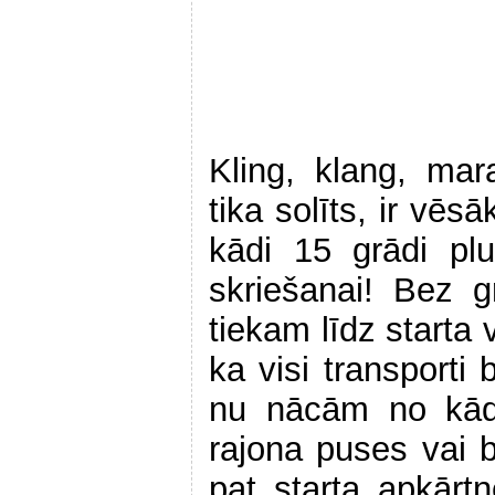
Kling, klang, mar
tika solīts, ir vēs
kādi 15 grādi plu
skriešanai! Bez 
tiekam līdz starta 
ka visi transporti 
nu nācām no kāda
rajona puses vai b
pat starta apkārt