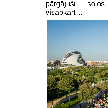
pārgājuši soļos
visapkārt…