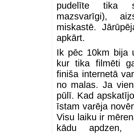
pudelīte tika 
mazsvarīgi), ai
miskastē. Jārūpē
apkārt.
Ik pēc 10km bija 
kur tika filmēti 
finiša internetā va
no malas. Ja vien 
pūlī. Kad apskatījo
īstam varēja novēr
Visu laiku ir mēre
kādu apdzen, 