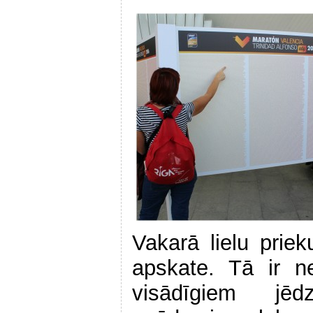
Vakarā lielu pri
apskate. Tā ir ne
visādīgiem jē