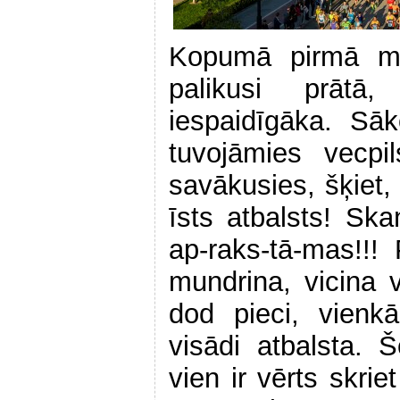
Kopumā pirmā ma
palikusi prātā
iespaidīgāka. Sā
tuvojāmies vecpil
savākusies, šķiet, 
īsts atbalsts! Sk
ap-raks-tā-mas!!! 
mundrina, vicina 
dod pieci, vienkā
visādi atbalsta. 
vien ir vērts skrie