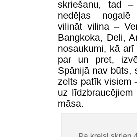
skriešanu, tad – 
nedēļas nogalē
vilināt vilina – Ve
Bangkoka, Deli, An
nosaukumi, kā arī 
par un pret, izvē
Spānijā nav būts, s
zelts patīk visiem 
uz līdzbraucējie
māsa.
Pa kreisi skrien