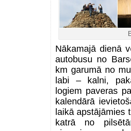
Nākamajā dienā v
autobusu no Bars
km garumā no mums
labi – kalni, pa
logiem paveras pa
kalendārā ievieto
laikā apstājāmies t
katrā no pilsēt