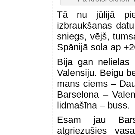
Tā nu jūlijā pie
izbraukšanas dat
sniegs, vējš, tums
Spānijā sola ap +2
Bija gan nelielas
Valensiju. Beigu b
mans ciems – Daug
Barselona – Valen
lidmašīna – buss.
Esam jau Bar
atgriezušies vas