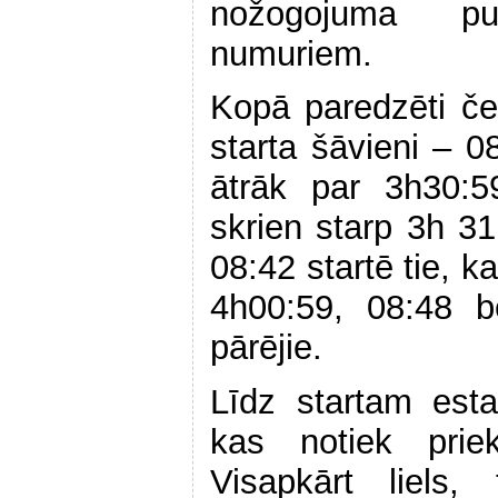
nožogojuma pu
numuriem.
Kopā paredzēti četr
starta šāvieni – 08
ātrāk par 3h30:5
skrien starp 3h 31
08:42 startē tie, k
4h00:59, 08:48 b
pārējie.
Līdz startam esta
kas notiek pri
Visapkārt liels, 