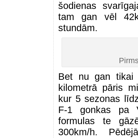
šodienas svarīgaja
tam gan vēl 42
stundām.
Pirms
Bet nu gan tikai 
kilometrā pāris m
kur 5 sezonas līd
F-1 gonkas pa Va
formulas te gāz
300km/h. Pēdēj