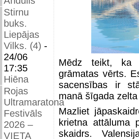
Andulis
Stirnu
buks.
Liepājas
Vilks. (4)
-
24/06
Mēdz teikt, ka 
17:35
grāmatas vērts. Es
Hiēna
sacensības ir stā
Rojas
manā šīgada zelta
Ultramaratona
Mazliet jāpaskaidr
Festivāls
krietna attāluma 
2026 –
skaidrs. Valensija
VIETA