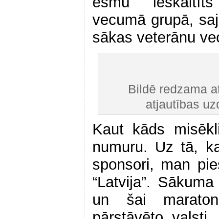
esmu ieskaitī
vecumā grupā, sa
sākas veterānu ve
Bildē redzama at
atjautības uz
Kaut kāds misēkl
numuru. Uz tā, ka
sponsori, man pie
“Latvija”. Sākuma 
un šai maraton
pārstāvēto valsti