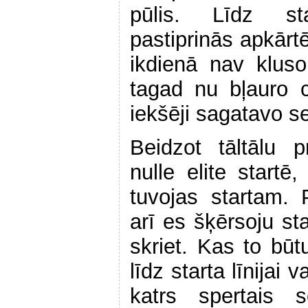
pūlis. Līdz st
pastiprinās apkārtē
ikdienā nav kluso
tagad nu bļauro 
iekšēji sagatavo s
Beidzot tāltālu 
nulle elite start
tuvojas startam.
arī es šķērsoju sta
skriet. Kas to būt
līdz starta līnijai 
katrs spertais s