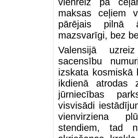
vienreiz pa ceļ
maksas ceļiem va
pārējais pilnā
mazsvarīgi, bez be
Valensijā uzre
sacensību numur
izskata kosmiskā 
ikdienā atrodas 
jūrniecības par
visvisādi iestādīju
vienvirziena p
stendiem, tad 