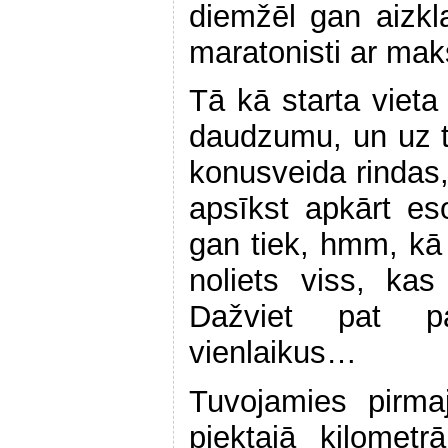
diemžēl gan aizkla
maratonisti ar ma
Tā kā starta vieta 
daudzumu, un uz 
konusveida rindas, 
apsīkst apkārt es
gan tiek, hmm, kā 
noliets viss, ka
Dažviet pat pa
vienlaikus…
Tuvojamies pirm
piektajā kilomet