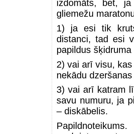
izdomāts, bet, j
gliemežu maratonu, 
1) ja esi tik kru
distanci, tad esi 
papildus šķidruma
2) vai arī visu, ka
nekādu dzeršanas 
3) vai arī katram l
savu numuru, ja pi
– diskābelis.
Papildnoteikums