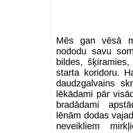
Mēs gan vēsā m
nododu savu somi
bildes, šķiramies
starta koridoru. H
daudzgalvains skr
lēkādami pār vis
bradādami apstā
lēnām dodas vajadz
neveikliem mirk