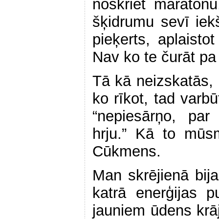
noskriet maratonu
šķidrumu sevī iekš
pieķerts, aplaisto
Nav ko te čurāt pa l
Tā kā neizskatās, 
ko rīkot, tad varbū
“nepiesārņo, par 
hrju.” Kā to mūs
Cūkmens.
Man skrējienā bija
katrā enerģijas p
jauniem ūdens krāj