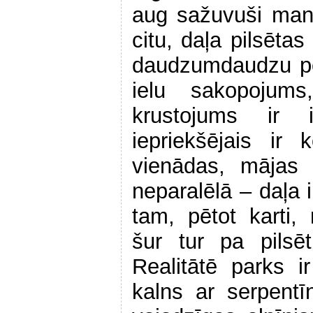
aug sažuvuši mand
citu, daļa pilsētas
daudzumdaudzu pe
ielu sakopojum
krustojums ir i
iepriekšējais ir
vienādas, mājas 
neparalēlā – daļa 
tam, pētot karti,
šur tur pa pilsē
Realitātē parks i
kalns ar serpentī