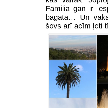
Familia gan ir ies
bagāta… Un vaka
šovs arī acīm ļoti 