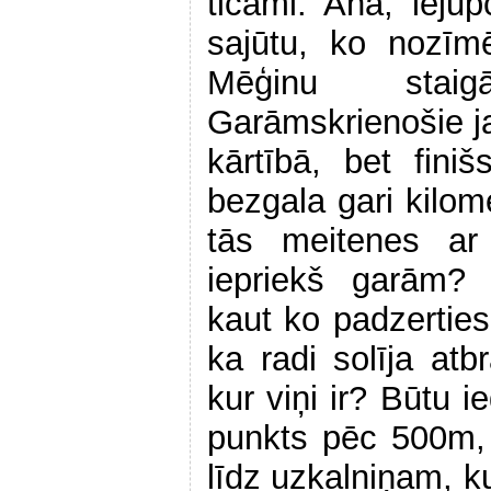
ticami. Ahā, leju
sajūtu, ko nozīm
Mēģinu stai
Garāmskrienošie ja
kārtībā, bet fini
bezgala gari kilom
tās meitenes ar
iepriekš garām? 
kaut ko padzerties
ka radi solīja at
kur viņi ir? Būtu 
punkts pēc 500m, b
līdz uzkalniņam, ku