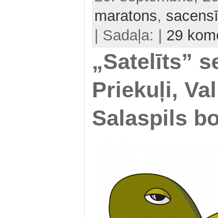
maratons
,
sacens
| Sadaļa: |
29 kome
„Satelīts” s
Priekuļi, Va
Salaspils bo