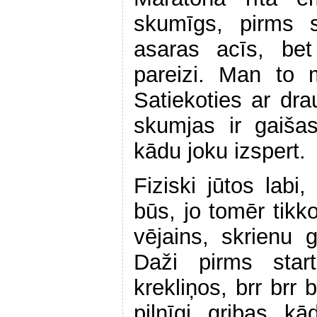
skumīgs, pirms s
asaras acīs, bet
pareizi. Man to 
Satiekoties ar dr
skumjas ir gaiša
kādu joku izspert.
Fiziski jūtos labi
būs, jo tomēr tikko
vējains, skrienu 
Daži pirms star
krekliņos, brr brr 
pilnīgi gribas k