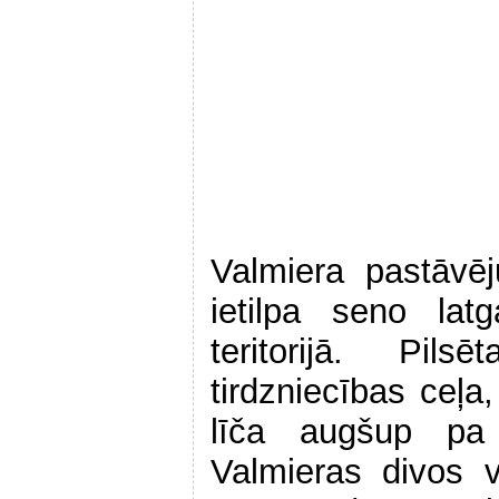
Valmiera pastāvē
ietilpa seno lat
teritorijā. Pil
tirdzniecības ceļa
līča augšup pa 
Valmieras divos 