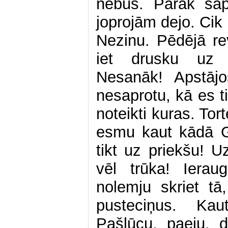
nebūs. Pārāk sāp
joprojām dejo. Cik 
Nezinu. Pēdējā r
iet drusku uz l
Nesanāk! Apstājo
nesaprotu, kā es ti
noteikti kuras. To
esmu kaut kādā G
tikt uz priekšu! Uz
vēl trūka! Iera
nolemju skriet tā
pusteciņus. Ka
Pašļūcu, paeju, 