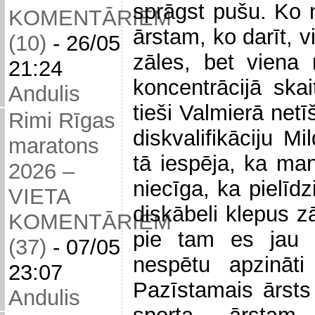
sprāgst pušu. Ko
KOMENTĀRIEM
ārstam, ko darīt, 
(10)
-
26/05
zāles, bet viena
21:24
koncentrācijā ska
Andulis
tieši Valmierā net
Rimi Rīgas
diskvalifikāciju M
maratons
tā iespēja, ka man 
2026 –
niecīga, ka pielīd
VIETA
diskābeli klepus zā
KOMENTĀRIEM
pie tam es jau 
(37)
-
07/05
nespētu apzināti 
23:07
Pazīstamais ārsts
Andulis