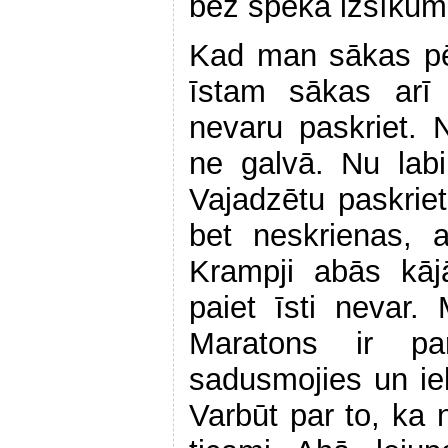
bez spēka izsīkum
Kad man sākas pē
īstam sākas arī 
nevaru paskriet. 
ne galvā. Nu labi
Vajadzētu paskrie
bet neskrienas, 
Krampji abās kājā
paiet īsti nevar
Maratons ir p
sadusmojies un i
Varbūt par to, ka 