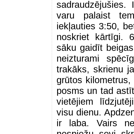
sadraudzējušies. 
varu palaist te
iekļauties 3:50, b
noskriet kārtīgi.
sāku gaidīt beigas.
neizturami spēcī
trakāks, skrienu ja
grūtos kilometrus, 
posms un tad astī
vietējiem līdzjut
visu dienu. Apdzen
ir laba. Vairs n
nespiežu sevi skr