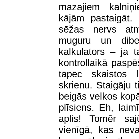
mazajiem kalniņ
kājām pastaigāt. 
sēžas nervs at
muguru un dibe
kalkulators – ja t
kontrollaikā paspē
tāpēc skaistos l
skrienu. Staigāju 
beigās velkos kopā
plīsiens. Eh, laim
aplis! Tomēr sa
vienīgā, kas neva