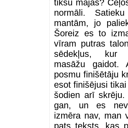
tikšu mājās? Ceļos
normāli. Satie
mantām, jo palie
Šoreiz es to iz
vīram putras tal
sēdekļus, kur s
masāžu gaidot.
posmu finišētāju k
esot finišējusi tika
šodien arī skrēj
gan, un es neva
izmēra nav, man v
pats teksts, kas