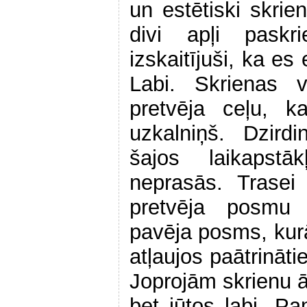
un estētiski skrien
divi apļi paskri
izskaitījuši, ka es
Labi. Skrienas v
pretvēja ceļu, k
uzkalniņš. Dzird
šajos laikapstā
neprasās. Trasei
pretvēja posmu
pavēja posms, kurā 
atļaujos paātrinā
Joprojām skrienu ā
bet jūtos labi. P