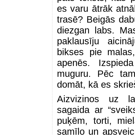
es varu ātrāk atnāk
trasē? Beigās dabū
diezgan labs. Mas
paklausīju aici
bikses pie malas
apenēs. Izspie
muguru. Pēc tam
domāt, kā es skri
Aizvizinos uz 
sagaida ar “sveik
puķēm, torti, mi
samīļo un apsveic,