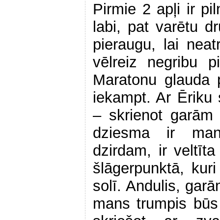
Pirmie 2 apļi ir pi
labi, pat varētu d
pieraugu, lai nea
vēlreiz negribu p
Maratonu glauda p
iekampt. Ar Ēriku
– skrienot garām
dziesma ir man
dzirdam, ir veltīta
šlāgerpunktā, kur
solī. Andulis, garā
mans trumpis būs