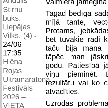
Andulis
Valmierā jāmēģina 
Stirnu
Tagad bēdīgā sad
buks.
mīļā tante, vect
Liepājas
Protams, jebkāda
Vilks. (4)
-
bet tuvākie radi 
24/06
taču bija mana l
17:35
tāpēc man jāskr
Hiēna
godu. Patiesībā j
Rojas
viņu pieminēt.
Ultramaratona
rezultātu vai ko 
Festivāls
atvadīties.
2026 –
Uzrodas problēma
VIETA