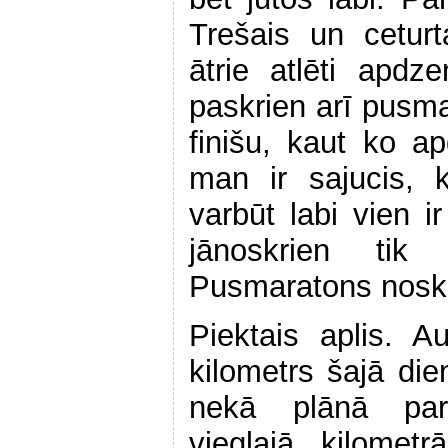
Trešais un ceturta
ātrie atlēti apd
paskrien arī pusma
finišu, kaut ko a
man ir sajucis, 
varbūt labi vien i
jānoskrien tik
Pusmaratons noskr
Piektais aplis. 
kilometrs šajā die
nekā plānā par
vieglajā kilomet