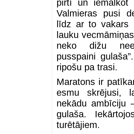
pirtī un iemalko
Valmieras pusi d
līdz ar to vakars 
lauku vecmāmiņas 
neko dižu nees
pusspaini gulaša”.
ripošu pa trasi.
Maratons ir patīk
esmu skrējusi, l
nekādu ambīciju –
gulaša. Iekārto
turētājiem.