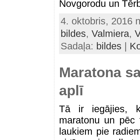
Novgorodu un Tēr
4. oktobris, 2016 
bildes
,
Valmiera
,
V
Sadaļa:
bildes
|
Ko
Maratona sa
aplī
Tā ir iegājies, 
maratonu un pēc 
laukiem pie radiem