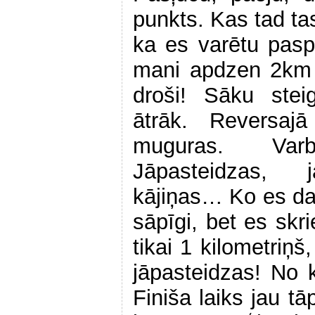
punkts. Kas tad t
ka es varētu pas
mani apdzen 2km 
droši! Sāku stei
ātrāk. Reversaj
muguras. Var
Jāpasteidzas, j
kājiņas… Ko es dar
sāpīgi, bet es skri
tikai 1 kilometriņš,
jāpasteidzas! No 
Finiša laiks jau t