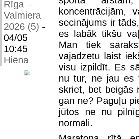
sporta ārsta
Rīga –
koncentrācijām, 
Valmiera
secinājums ir tāds
2026 (5)
-
es labāk tikšu va
04/05
Man tiek saraks
10:45
vajadzētu laist iek
Hiēna
visu izpildīt. Es
nu tur, ne jau es 
skriet, bet beigās
gan ne? Paguļu pi
jūtos ne nu pilnī
normāli.
Maratona rītā em