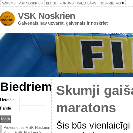
SĀKUMS
VSK NOSKRIEN
BLOGI
FORUMS
KALENDĀRS
NOSKRIETAIS
VSK Noskrien
Galvenais nav uzvarēt, galvenais ir noskriet
Biedriem
Skumji gaiš
Lietotājs
maratons
Parole
Šis būs vienlaicīg
Pievienoties VSK Noskrien
Kas ir VSK Noskrien?