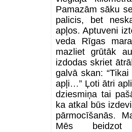
Pamazām sāku sevi
palicis, bet nesk
apļos. Aptuveni izt
veda Rīgas marat
mazliet grūtāk a
izdodas skriet ātrā
galvā skan: “Tikai 3
apļi…” Ļoti ātri ap
dziesmiņa tai paš
ka atkal būs izdev
pārmocīšanās. Ma
Mēs beidzo