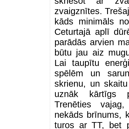
skriešot ar zva
zvaigznītes. Trešaj
kāds minimāls no
Ceturtajā aplī dū
parādās arvien ma
būtu jau aiz mugu
Lai taupītu enerģ
spēlēm un saru
skrienu, un skaitu
uznāk kārtīgs p
Trenēties vajag,
nekāds brīnums, k
turos ar TT, bet