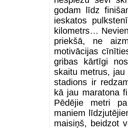
godam līdz finiš
ieskatos pulksten
kilometrs… Nevien
priekšā, ne aiz
motivācijas cīnītie
gribas kārtīgi no
skaitu metrus, jau 
stadions ir redzam
kā jau maratona fin
Pēdējie metri pa
maniem līdzjutējie
maisiņš, beidzot v