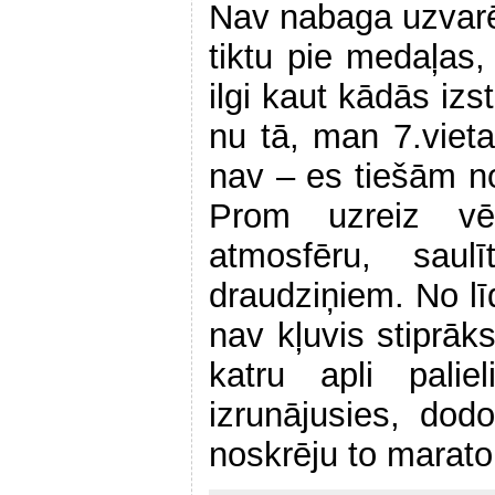
Nav nabaga uzvarēt
tiktu pie medaļas,
ilgi kaut kādās iz
nu tā, man 7.viet
nav – es tiešām nos
Prom uzreiz vē
atmosfēru, saulī
draudziņiem. No lī
nav kļuvis stiprāk
katru apli pali
izrunājusies, dod
noskrēju to marato