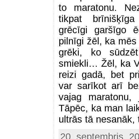
to maratonu. Nez
tikpat brīnišķīg
grēcīgi garšīgo 
pilnīgi žēl, ka mē
grēki, ko sūdzēt
smiekli… Žēl, ka V
reizi gadā, bet p
var sarīkot arī 
vajag maratonu, 
Tāpēc, ka man lai
ultrās tā nesanāk, 
20. septembris, 2