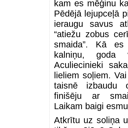
kam es mēģinu kau
Pēdējā lejupceļā p
ieraugu savus atb
“atiežu zobus cer
smaida”. Kā es
kalniņu, goda v
Aculiecinieki sak
lieliem soļiem. Vai
taisnē izbaudu o
finišēju ar sma
Laikam baigi esmu 
Atkrītu uz soliņa