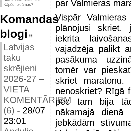
par Valmieras mar
Kāpēc reklāmas?
Vispār Valmieras
Komandas
plānojusi skriet
blogi
iekrita laivoš
Latvijas
vajadzēja palikt 
taku
pasākuma uzzi
skrējieni
tomēr var pieskat
2026-27 –
skriet maratonu.
VIETA
nenoskriet? Rīgā f
KOMENTĀRIEM
pēc tam bija tā
(6)
-
28/07
nākamajā dienā 
23:01
jebkādām stīvum