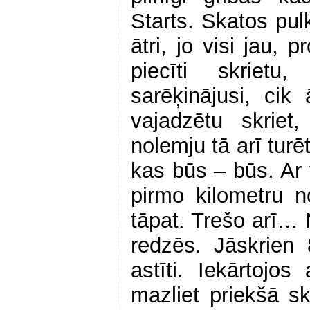
Starts. Skatos pulk
ātri, jo visi jau, 
piecīti skriet
sarēķinājusi, cik
vajadzētu skriet
nolemju tā arī turē
kas būs – būs. Ar 
pirmo kilometru n
tāpat. Trešo arī… Nu
redzēs. Jāskrien
astīti. Iekārtojo
mazliet priekšā skr