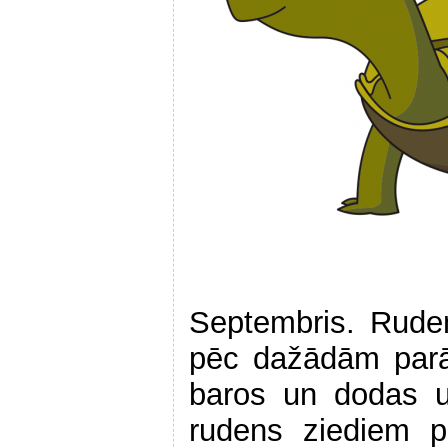
Septembris. Rude
pēc dažādām parā
baros un dodas u
rudens ziediem p