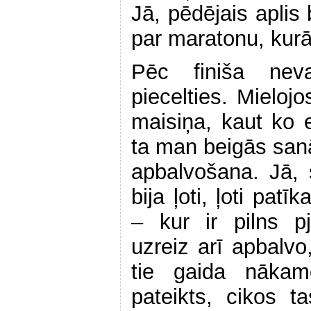
Jā, pēdējais aplis 
par maratonu, kurā
Pēc finiša nev
piecelties. Mieloj
maisiņa, kaut ko e
ta man beigās sanā
apbalvošana. Jā, s
bija ļoti, ļoti pa
– kur ir pilns pj
uzreiz arī apbalvo
tie gaida nākam
pateikts, cikos ta