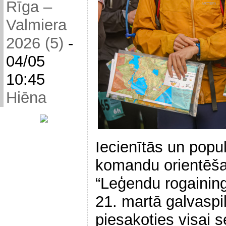
Rīga –
Valmiera
2026 (5)
-
04/05
10:45
Hiēna
Iecienītās un popu
komandu orientēš
“Leģendu rogainin
21. martā galvaspi
piesakoties visai s