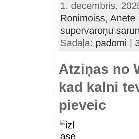
1. decembris, 20
Ronimoiss
,
Anete 
supervaroņu saru
Sadaļa:
padomi
|
Atziņas no
kad kalni te
pieveic