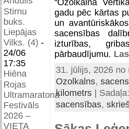
Andulis
“Ozolkalna Vertik
Stirnu
gadu pēc kārtas pu
buks.
un avantūriskākos
Liepājas
sacensības dalīb
Vilks. (4)
-
izturības, gri
24/06
pārbaudījumu.
Las
17:35
31. jūlijs, 2026 no
Hiēna
Ozolkalns
,
sacens
Rojas
kilometrs
| Sadaļa
Ultramaratona
sacensības
,
skrie
Festivāls
2026 –
VIETA
Sākas Leģe