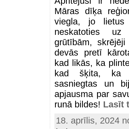
Apritējusi ir ne
Māras dīķa reģio
viegla, jo lietu
neskatoties uz
grūtībām, skrējē
devās pretī kārot
kad likās, ka plint
kad šķita, ka i
sasniegtas un bi
apjausma par sav
runā bildes!
Lasīt 
18. aprīlis, 2024 