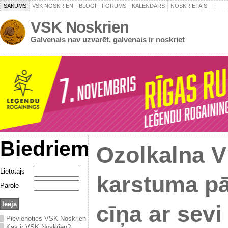
SĀKUMS
VSK NOSKRIEN
BLOGI
FORUMS
KALENDĀRS
NOSKRIETAIS
VSK Noskrien
Galvenais nav uzvarēt, galvenais ir noskriet
Biedriem
Ozolkalna V
Lietotājs
karstuma p
Parole
cīņa ar sevi
Pievienoties VSK Noskrien
Kas ir VSK Noskrien?