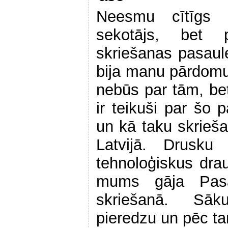
Neesmu cītīgs L
sekotājs, bet 
skriešanas pasau
bija manu pārdomu
nebūs par tām, bet
ir teikuši par šo 
un kā taku skrieša
Latvijā. Drusk
tehnoloģiskus drau
mums gāja Pasa
skriešanā. Sāk
pieredzu un pēc t