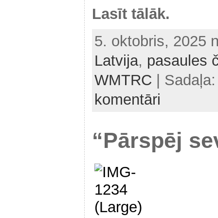
Lasīt tālāk.
5. oktobris, 2025 
Latvija
,
pasaules 
WMTRC
| Sadaļa
komentāri
“Pārspēj se