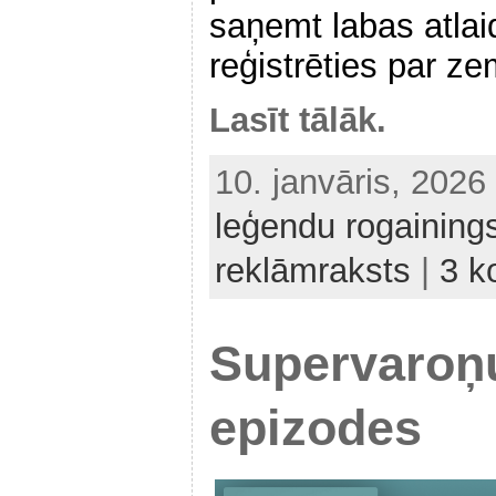
saņemt labas atlai
reģistrēties par z
Lasīt tālāk.
10. janvāris, 202
leģendu rogaining
reklāmraksts
|
3 k
Supervaroņ
epizodes