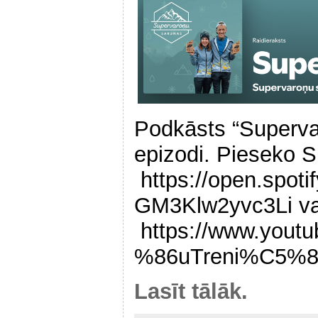
Podkāsts “Superva
epizodi. Pieseko S
https://open.spo
GM3Klw2yvc3Li va
https://www.you
%86uTreni%C5%8
Lasīt tālāk.