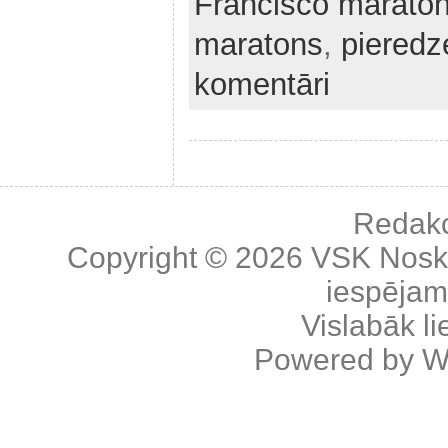
Francisco marato
maratons
,
pieredz
komentāri
Redakc
Copyright © 2026
VSK Nosk
iespējama
Vislabāk l
Powered by
W