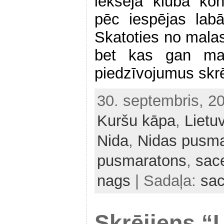
iekšējā kluba kon
pēc iespējas labā
Skatoties no malas
bet kas gan ma
piedzīvojumus skrēj
30. septembris, 2
Kuršu kāpa
,
Lietu
Nida
,
Nidas pusma
pusmaratons
,
sac
nags
| Sadaļa:
sa
Skrējiens “