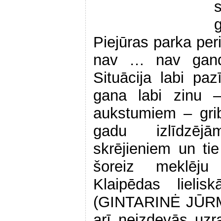
Piejūras parka per
nav … nav ganda
Situācija labi pa
gana labi zinu –
aukstumiem – gri
gadu izlīdzējā
skrējieniem un tie
šoreiz meklēju
Klaipēdas lielis
(GINTARINĖ JŪRM
arī neizdevās uzra