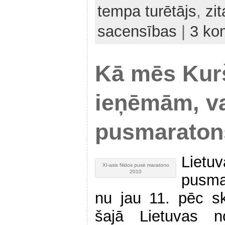
tempa turētājs
,
zit
sacensības
|
3 ko
Kā mēs Kur
ieņēmām, va
pusmaraton
Lie
XI-asis Nidos pusė maratono
2010
pusma
nu jau 11. pēc s
šajā Lietuvas 