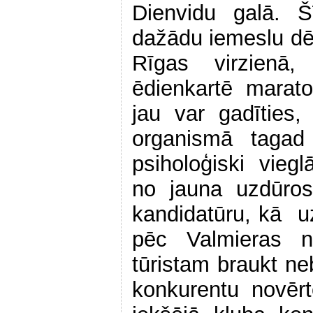
Dienvidu galā. Š
dažādu iemeslu dēļ
Rīgas virzienā
ēdienkartē marato
jau var gadīties
organismā taga
psiholoģiski vieg
no jauna uzdūro
kandidatūru, kā uz 
pēc Valmieras n
tūristam braukt ne
konkurentu novēr