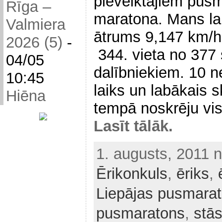
pieveiktajiem pus
Rīga –
maratona. Mans lai
Valmiera
ātrums 9,147 km/h
2026 (5)
-
344. vieta no 377 
04/05
dalībniekiem. 10 n
10:45
laiks un labākais s
Hiēna
tempā noskrēju visu
Lasīt tālāk.
1. augusts, 2011 
Ērikonkuls
,
ēriks
,
Liepājas pusmara
pusmaratons
,
stās