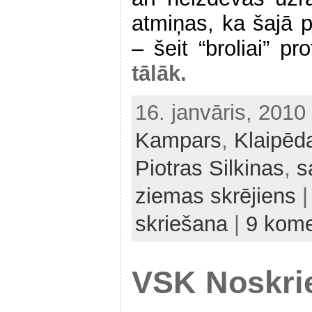
atmiņas, ka šajā pi
– šeit “
broliai
” pr
tālāk.
16. janvāris, 201
Kampars
,
Klaipēd
Piotras Silkinas
,
s
ziemas skrējiens
|
skriešana
|
9 kome
VSK Noskri