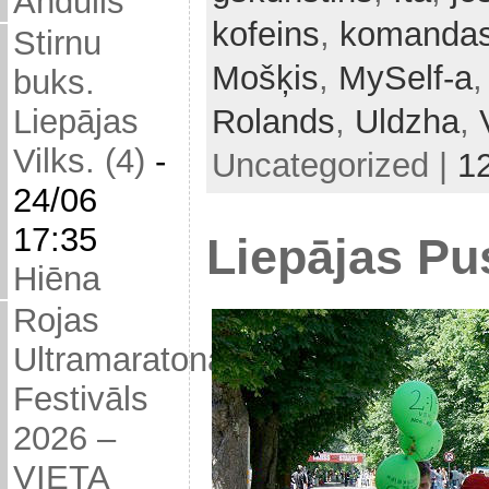
Andulis
kofeins
,
komandas
Stirnu
Mošķis
,
MySelf-a
buks.
Liepājas
Rolands
,
Uldzha
,
Vilks. (4)
-
Uncategorized |
1
24/06
17:35
Liepājas Pu
Hiēna
Rojas
Ultramaratona
Festivāls
2026 –
VIETA