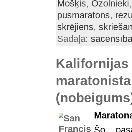
Mošķis
,
Ozolnieki
pusmaratons
,
rezu
skrējiens
,
skrieša
Sadaļa:
sacensīb
Kalifornijas
maratonist
(nobeigums
Maraton
Šo pas