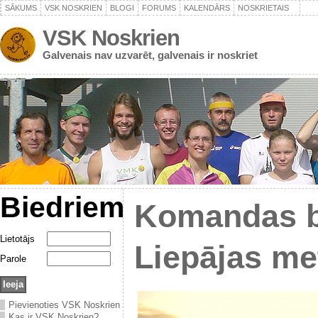
SĀKUMS
VSK NOSKRIEN
BLOGI
FORUMS
KALENDĀRS
NOSKRIETAIS
VSK Noskrien
Galvenais nav uzvarēt, galvenais ir noskriet
Biedriem
Komandas b
Lietotājs
Liepājas me
Parole
Pievienoties VSK Noskrien
Kas ir VSK Noskrien?