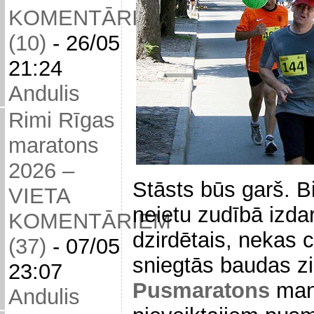
KOMENTĀRIEM
(10)
-
26/05
21:24
Andulis
Rimi Rīgas
maratons
2026 –
Stāsts būs garš. B
VIETA
neietu zudībā izdar
KOMENTĀRIEM
dzirdētais, nekas c
(37)
-
07/05
sniegtās baudas z
23:07
Pusmaratons
man 
Andulis