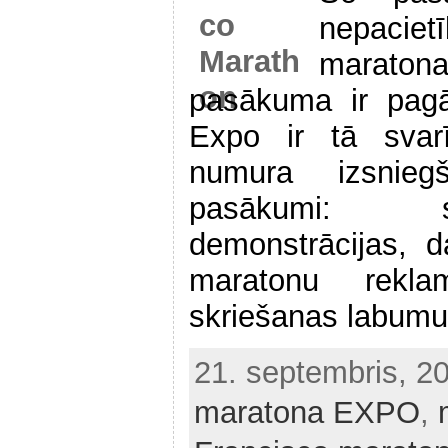
nepaciet
maraton
pasākuma ir pagā
Expo ir tā svar
numura izsnieg
pasākumi: s
demonstrācijas, 
maratonu rekla
skriešanas labumu 
21. septembris, 2
maratona EXPO
,