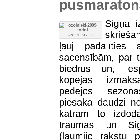
pusmaraton
Sigņa i
skrieša
OZOLNIEKI 2009
ļauj padalītie
sacensībām, par t
biedrus un, ies
kopējās izmaks
pēdējos sezon
piesaka daudzi n
katram to izdoda
traumas un Si
(laumiic rakstu 