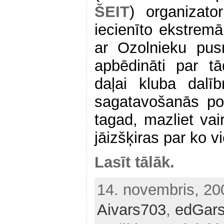
ŠEIT
) organizato
iecienīto ekstrem
ar Ozolnieku pus
apbēdināti par tā
daļai kluba dalī
sagatavošanās po
tagad, mazliet vai
jāizšķiras par ko v
Lasīt tālāk.
14. novembris, 2
Aivars703
,
edGar