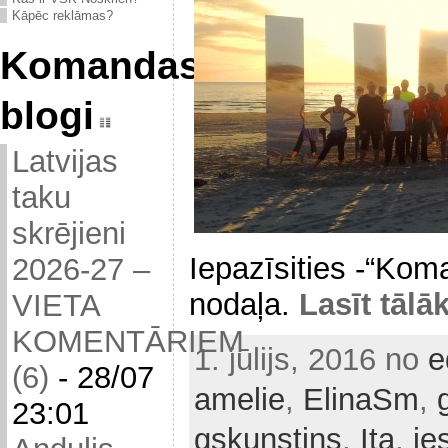
Kāpēc reklāmas?
Komandas
blogi
Latvijas
taku
skrējieni
Iepazīsities -“Kom
2026-27 –
nodaļa.
Lasīt tālāk
VIETA
KOMENTĀRIEM
1. jūlijs, 2016 no
e
(6)
-
28/07
amelie
,
ElinaSm
,
23:01
gskunstins
,
Ita
,
je