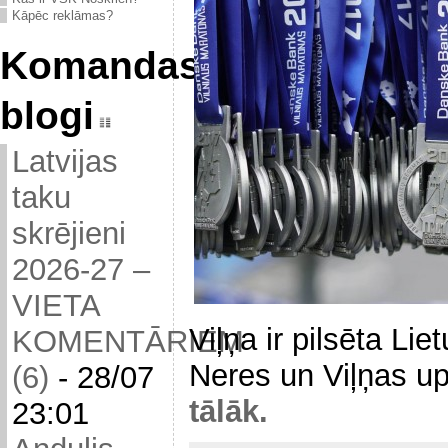
Kāpēc reklāmas?
Komandas
blogi
Latvijas
taku
skrējieni
2026-27 –
VIETA
Viļņa ir pilsēta Li
KOMENTĀRIEM
Neres un Viļņas u
(6)
-
28/07
tālāk.
23:01