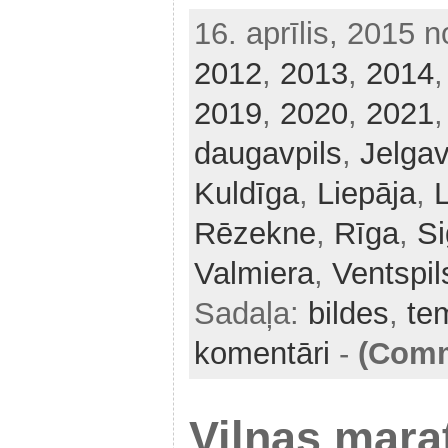
16. aprīlis, 2015 
2012
,
2013
,
2014
2019
,
2020
,
2021
daugavpils
,
Jelga
Kuldīga
,
Liepāja
,
Rēzekne
,
Rīga
,
Si
Valmiera
,
Ventspil
Sadaļa:
bildes
,
tem
komentāri
-
(Comm
Viļņas mara