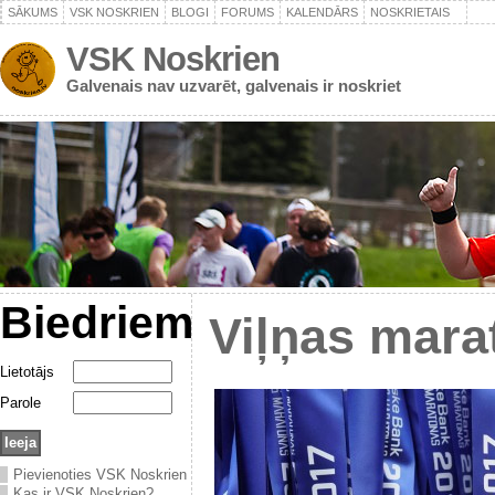
SĀKUMS
VSK NOSKRIEN
BLOGI
FORUMS
KALENDĀRS
NOSKRIETAIS
VSK Noskrien
Galvenais nav uzvarēt, galvenais ir noskriet
Biedriem
Viļņas mara
Lietotājs
Parole
Pievienoties VSK Noskrien
Kas ir VSK Noskrien?