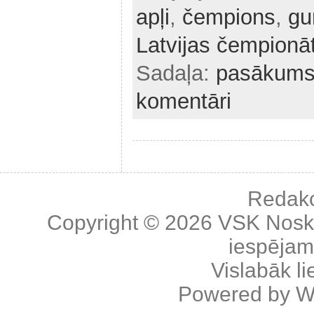
apļi
,
čempions
,
gu
Latvijas čempionā
Sadaļa:
pasākum
komentāri
Redakc
Copyright © 2026
VSK Nosk
iespējama
Vislabāk l
Powered by
W