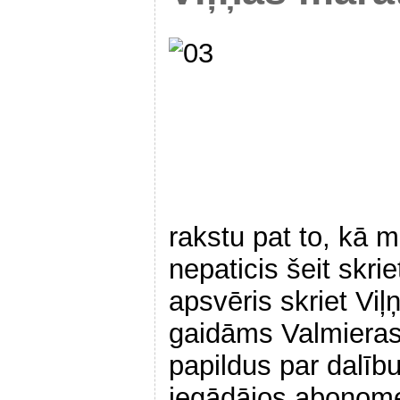
rakstu pat to, kā m
nepaticis šeit skrie
apsvēris skriet Viļņ
gaidāms Valmieras
papildus par dalīb
iegādājos abonome