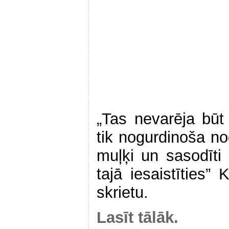
„Tas nevarēja būt 
tik nogurdinoša no
muļķi un sasodīti 
tajā iesaistīties”
skrietu.
Lasīt tālāk.