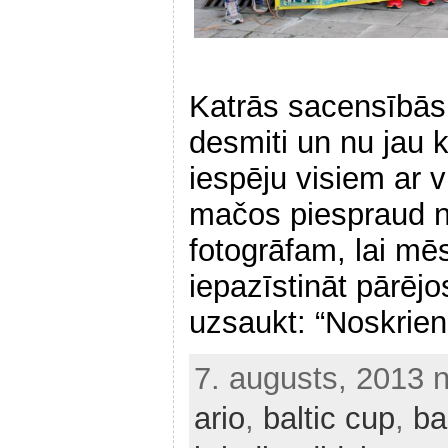
Katrās sacensībās 
desmiti un nu jau 
iespēju visiem ar v
mačos piespraud n
fotogrāfam, lai mē
iepazīstināt pārēj
uzsaukt: “Noskrien
7. augusts, 2013 
ario
,
baltic cup
,
ba