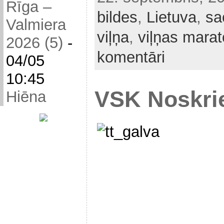
Rīga –
bildes
,
Lietuva
,
sa
Valmiera
viļņa
,
viļņas mara
2026 (5)
-
komentāri
04/05
10:45
VSK Noskrie
Hiēna