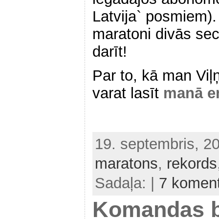
Latvija` posmiem). 
maratoni divās sec
darīt!
Par to, kā man Viļ
varat lasīt
manā e
19. septembris, 2
maratons
,
rekords
Sadaļa: |
7 koment
Komandas b