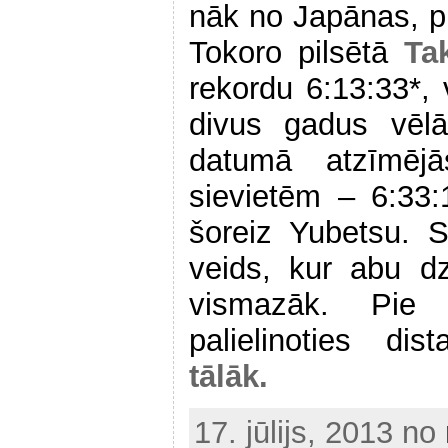
nāk no Japānas, pr
Tokoro pilsētā
Ta
rekordu 6:13:33*, 
divus gadus vēl
datumā atzīmējā
sievietēm – 6:33:1
šoreiz Yubetsu. S
veids, kur abu dz
vismazāk. Pie 
palielinoties d
tālāk.
17. jūlijs, 2013 no