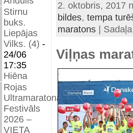
Andulis
2. oktobris, 2017 
Stirnu
bildes
,
tempa turē
buks.
maratons
| Sadaļa
Liepājas
Vilks. (4)
-
Viļņas mara
24/06
17:35
Hiēna
Rojas
Ultramaratona
Festivāls
2026 –
VIETA