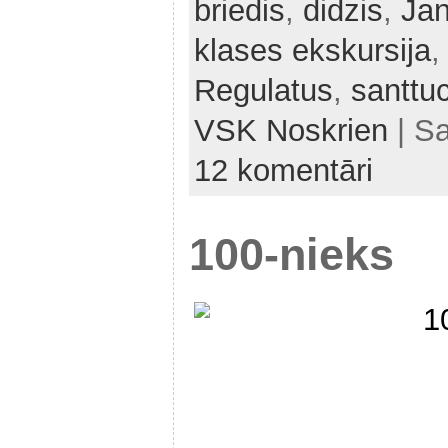
briedis
,
didzis
,
Jan
klases ekskursija
Regulatus
,
santtu
VSK Noskrien
| S
12 komentāri
100-nieks