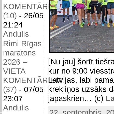
KOMENTĀRIEM
(10)
-
26/05
21:24
Andulis
Rimi Rīgas
maratons
[Nu jau] šorīt tieš
2026 –
kur no 9:00 viesstr
VIETA
Latvijas, labi pa
KOMENTĀRIEM
krekliņos uzsāks 
(37)
-
07/05
jāpaskrien… (c)
La
23:07
Andulis
22. septembris, 2