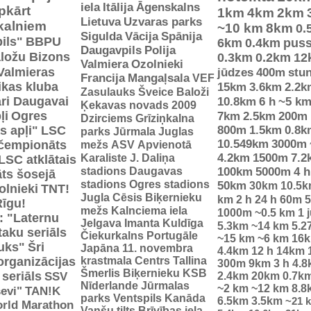
iela
Itālija
Āgenskalns
pkārt
1km
4km
2km
Lietuva
Uzvaras parks
 kalniem
~10 km
8km
0.
Sigulda
Vācija
Spānija
ils"
BBPU
6km
0.4km
pus
Daugavpils
Polija
ložu Bizons
0.3km
0.2km
12
Valmiera
Ozolnieki
Valmieras
jūdzes
400m
stu
Francija
Mangaļsala
VEF
tikas kluba
15km
3.6km
2.2k
Zasulauks
Šveice
Baloži
ri Daugavai
10.8km
6 h
~5 k
Ķekavas novads 2009
ļi
Ogres
7km
2.5km
200m
Dzirciems
Grīziņkalna
s apļi"
LSC
800m
1.5km
0.8k
parks
Jūrmala
Juglas
10.549km
3000m
 čempionāts
mežs
ASV
Apvienotā
Karaliste
J. Daliņa
4.2km
1500m
7.2
LSC atklātais
stadions
Daugavas
100km
5000m
4 h
ts šosejā
stadions
Ogres stadions
50km
30km
10.5
olnieki
TNT!
Jugla
Cēsis
Biķernieku
km
2 h
24 h
60m
5
Rīgu!
mežs
Kalnciema iela
1000m
~0.5 km
1 
: "Laternu
Jelgava
Imanta
Kuldīga
5.3km
~14 km
5.2
taku seriāls
Čiekurkalns
Portugāle
~15 km
~6 km
16
uks"
Šri
Japāna
11. novembra
4.4km
12 h
14km
organizācijas
krastmala
Centrs
Tallina
300m
9km
3 h
4.8
Šmerlis
Biķernieku KSB
 seriāls
SSV
2.4km
20km
0.7k
Nīderlande
Jūrmalas
~2 km
~12 km
8.8
evi"
TAN!K
parks
Ventspils
Kanāda
6.5km
3.5km
~21 
rld Marathon
Vanšu tilts
Brīvības iela