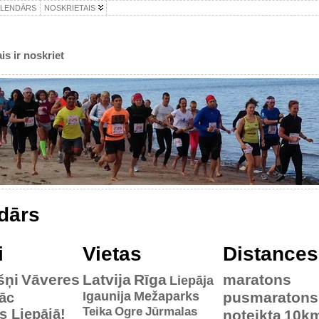
ALENDĀRS
NOSKRIETAIS
is ir noskriet
dārs
i
Vietas
Distances
šņi
Vāveres
Latvija
Rīga
maratons
Liepāja
Igaunija
Mežaparks
pusmaratons
āc
Teika
Ogre
Jūrmalas
es Liepājā!
noteikta
10k