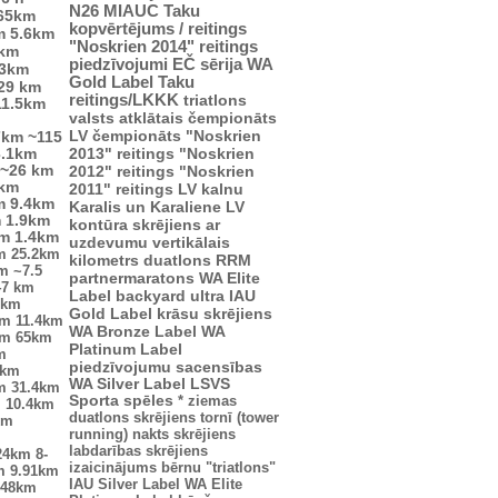
N26
MIAUC
Taku
65km
kopvērtējums / reitings
m
5.6km
"Noskrien 2014" reitings
4km
piedzīvojumi
EČ
sērija
WA
.3km
Gold Label
Taku
29 km
reitings/LKKK
triatlons
11.5km
valsts atklātais čempionāts
LV čempionāts
"Noskrien
7km
~115
2013" reitings
"Noskrien
3.1km
~26 km
2012" reitings
"Noskrien
 km
2011" reitings
LV kalnu
m
9.4km
Karalis un Karaliene
LV
m
1.9km
kontūra
skrējiens ar
km
1.4km
uzdevumu
vertikālais
m
25.2km
kilometrs
duatlons
RRM
km
~7.5
partnermaratons
WA Elite
47 km
Label
backyard ultra
IAU
2km
Gold Label
krāsu skrējiens
km
11.4km
WA Bronze Label
WA
km
65km
Platinum Label
m
piedzīvojumu sacensības
5km
WA Silver Label
LSVS
m
31.4km
Sporta spēles
*
ziemas
m
10.4km
duatlons
skrējiens tornī (tower
km
running)
nakts skrējiens
labdarības skrējiens
24km
8-
izaicinājums
bērnu "triatlons"
m
9.91km
IAU Silver Label
WA Elite
.48km