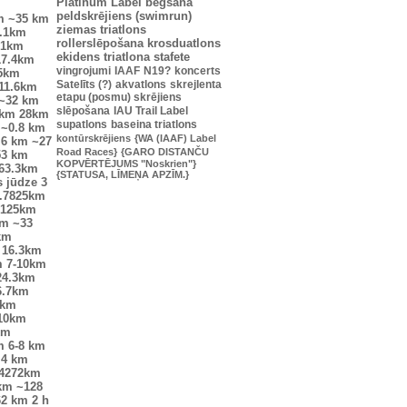
Platinum Label
bēgšana
peldskrējiens (swimrun)
m
~35 km
ziemas triatlons
.1km
rollerslēpošana
krosduatlons
.1km
ekidens
triatlona stafete
17.4km
vingrojumi
IAAF
N19?
koncerts
25km
Satelīts (?)
akvatlons
skrejlenta
11.6km
etapu (posmu) skrējiens
~32 km
slēpošana
IAU Trail Label
9km
28km
supatlons
baseina triatlons
~0.8 km
kontūrskrējiens
{WA (IAAF) Label
.6 km
~27
Road Races}
{GARO DISTANČU
53 km
KOPVĒRTĒJUMS "Noskrien"}
63.3km
{STATUSA, LĪMEŅA APZĪM.}
s jūdze
3
.7825km
9125km
km
~33
km
16.3km
m
7-10km
24.3km
6.7km
7km
10km
km
m
6-8 km
.4 km
.4272km
km
~128
62 km
2 h