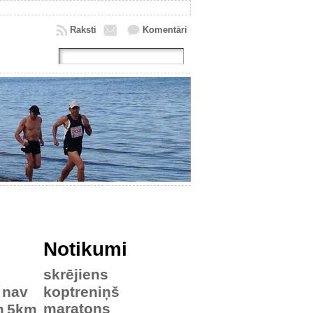
Raksti
Komentāri
Notikumi
skrējiens
nav
koptreniņš
maratons
m
5km