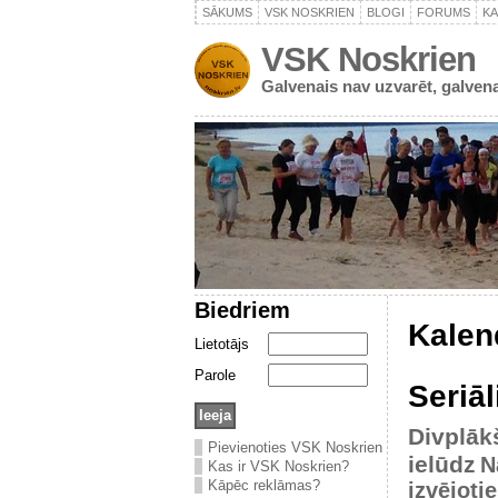
SĀKUMS
VSK NOSKRIEN
BLOGI
FORUMS
K
VSK Noskrien
Galvenais nav uzvarēt, galvena
Biedriem
Kalen
Lietotājs
Parole
Seriāl
Divplāk
Pievienoties VSK Noskrien
ielūdz
N
Kas ir VSK Noskrien?
Kāpēc reklāmas?
izvējoti