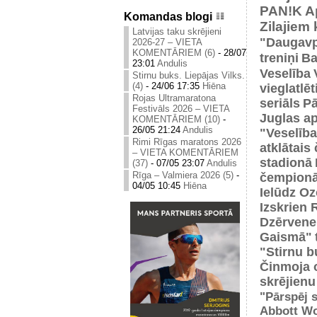
PAN!K
A
Komandas blogi
Zilajiem
Latvijas taku skrējieni
"Daugavp
2026-27 – VIETA
KOMENTĀRIEM (6)
-
28/07
treniņi
Ba
23:01
Andulis
Veselība
Stirnu buks. Liepājas Vilks.
(4)
-
24/06 17:35
Hiēna
vieglatlē
Rojas Ultramaratona
seriāls
Pā
Festivāls 2026 – VIETA
Juglas ap
KOMENTĀRIEM (10)
-
26/05 21:24
Andulis
"Veselība
Rimi Rīgas maratons 2026
atklātais
– VIETA KOMENTĀRIEM
stadionā
(37)
-
07/05 23:07
Andulis
Rīga – Valmiera 2026 (5)
-
čempionā
04/05 10:45
Hiēna
Ielūdz Oz
Izskrien 
Dzērvene
Gaismā"
"Stirnu b
Činmoja 
skrējienu
"Pārspēj s
Abbott Wo