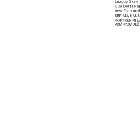
League
Skrie
Cup
Bērzes ap
Veselības otr
SERIĀLI, KAUS
KOPTRENIŅI L
VISĀ PASAULĒ