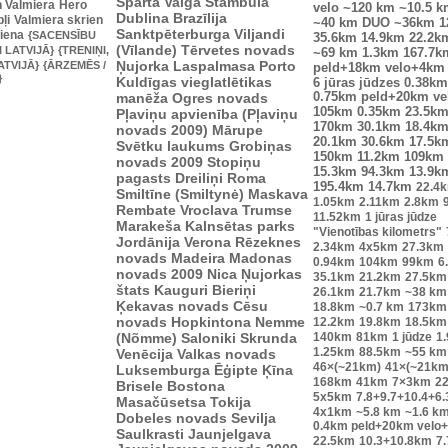
Sparta
Valga
Stambula
n Valmiera
Hero
velo
~120 km
~10.5 k
Dublina
Brazīlija
ļi
Valmiera skrien
~40 km
DUO ~36km
1
Sanktpēterburga
Viljandi
diena
{SACENSĪBU
35.6km
14.9km
22.2k
(Vīlande)
Tērvetes novads
I LATVIJĀ}
{TRENIŅI,
~69 km
1.3km
167.7k
Ņujorka
Laspalmasa
Porto
ATVIJĀ}
{ĀRZEMĒS /
peld+18km velo+4km
}
Kuldīgas vieglatlētikas
6 jūras jūdzes
0.38km
manēža
Ogres novads
0.75km peld+20km v
105km
0.35km
23.5k
Pļaviņu apvienība (Pļaviņu
170km
30.1km
18.4k
novads 2009)
Mārupe
20.1km
30.6km
17.5k
Svētku laukums
Grobiņas
150km
11.2km
109km
novads 2009
Stopiņu
15.3km
94.3km
13.9k
pagasts
Dreiliņi
Roma
195.4km
14.7km
22.4
Smiltīne (Smiltynė)
Maskava
1.05km
2.11km
2.8km
Rembate
Vroclava
Trumse
11.52km
1 jūras jūdze
Marakeša
Kalnsētas parks
"Vienotības kilometrs"
Jordānija
Verona
Rēzeknes
2.34km
4x5km
27.3km
novads
Madeira
Madonas
0.94km
104km
99km
6
novads 2009
Nica
Ņujorkas
35.1km
21.2km
27.5km
štats
Kauguri
Bieriņi
26.1km
21.7km
~38 km
Ķekavas novads
Cēsu
18.8km
~0.7 km
173km
novads
Hopkintona
Nemme
12.2km
19.8km
18.5km
(Nõmme)
Saloniki
Skrunda
140km
81km
1 jūdze
1
1.25km
88.5km
~55 km
Venēcija
Valkas novads
46×(~21km)
41×(~21km
Luksemburga
Ēģipte
Ķīna
168km
41km
7×3km
2
Brisele
Bostona
5x5km
7.8+9.7+10.4+6
Masačūsetsa
Tokija
4x1km
~5.8 km
~1.6 k
Dobeles novads
Sevilja
0.4km peld+20km velo
Saulkrasti
Jaunjelgava
22.5km
10.3+10.8km
7.