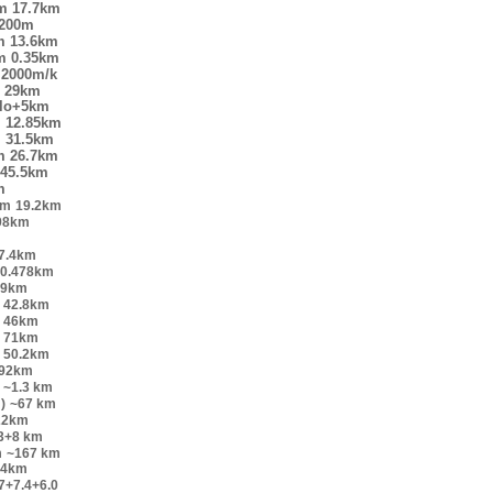
m
17.7km
200m
m
13.6km
m
0.35km
2000m/k
29km
elo+5km
m
12.85km
m
31.5km
m
26.7km
45.5km
m
km
19.2km
98km
7.4km
0.478km
.9km
42.8km
46km
71km
50.2km
.92km
~1.3 km
)
~67 km
22km
.3+8 km
m
~167 km
+4km
7+7.4+6.0