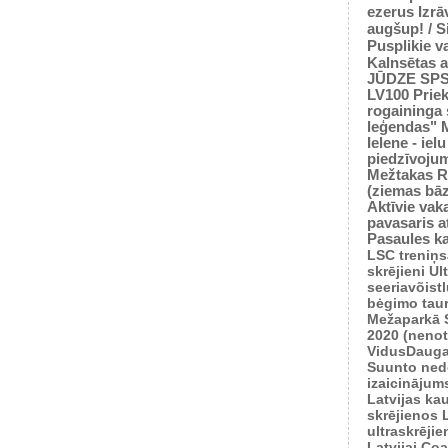
ezerus
Izrā
augšup! / 
Pusplikie v
Kalnsētas a
JŪDZE
SP
LV100
Prie
rogaininga 
leģendas"
Ielene - iel
piedzīvoju
Mežtakas
R
(ziemas bā
Aktīvie vaka
pavasaris
a
Pasaules k
LSC treniņ
skrējieni
Ul
seeriavõist
bėgimo tau
Mežaparkā
2020 (nenot
VidusDauga
Suunto ned
izaicinājum
Latvijas ka
skrējienos
ultraskrēji
Latvijai
Coas