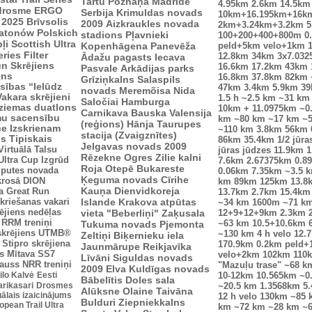
Tartu
Poznaņa
Madride
4.95km
2.6km
14.5km
drosme
ERGO
Serbija
Krimuldas novads
10km+16.195km+16k
 2025
Brīvsolis
2009
Aizkraukles novada
2km+3.24km+3.2km
5
atonów Polskich
stadions
Pļavnieki
100+200+400+800m
0
ļi
Scottish Ultra
Kopenhāgena
Panevēža
peld+5km velo+1km
eries
Filter
12.8km
34km
3x7.03
Ādažu pagasts
Iecava
n Skrējiens
16.6km
17.2km
43km
Pasvale
Arkādijas parks
ens
16.8km
37.8km
82km
Grīziņkalns
Salaspils
sības “Ielūdz
47km
3.4km
5.9km
3
novads
Meremõisa
Nida
Vakara skrējieni
1.5 h
~2.5 km
~31 km
Saločiai
Hamburga
ziemas duatlons
10km + 11.0975km
~0
Carnikava
Bauska
Valensija
mu sacensību
km
~80 km
~17 km
~
(reģions)
Hānja
Taurupes
ce
Izskrienam
~110 km
3.8km
56km
stacija (Zvaigznītes)
us
Tipiskais
86km
35.4km
1/2 jūra
Jelgavas novads 2009
Virtuālā Talsu
jūras jūdzes
11.9km
1
Rēzekne
Ogres Zilie kalni
Ultra Cup
Izgrūd
7.6km
2.67375km
0.8
Roja
Otepē
Bukareste
zputes novada
0.06km
7.35km
~3.5 
Ķeguma novads
Cīrihe
krosā
DION
km
89km
125km
13.8
Kauņa
Dienvidkoreja
a
Great Run
13.7km
2.7km
15.4km
kriešanas vakari
Islande
Krakova
atpūtas
~34 km
1600m
~71 k
ējiens nedēļas
vieta "Beberliņi"
Zaķusala
12+9+12+9km
2.3km
RRM treniņi
Tukuma novads
Pjemonta
~63 km
10.5+10.6km
skrējiens
UTMB®
~130 km
4 h velo
12.
Zeltiņi
Biķernieku iela
Stipro skrējiena
170.9km
0.2km peld+
Jaunmārupe
Reikjavīka
s
Mītava
SS7
velo+2km
102km
110
Līvāni
Siguldas novads
auss
NRR treniņi
"Mazuļu trase"
~68 k
2009
Elva
Kuldīgas novads
ilo Kalvė
Eesti
10-12km
10.565km
~0
Bābelītis
Doles sala
arikasari
Drosmes
~20.5 km
1.3568km
5
Alūksne
Olaine
Taivāna
uālais izaicinājums
12 h velo
130km
~85 
Bulduri
Ziepniekkalns
pean Trail Ultra
km
~72 km
~28 km
~