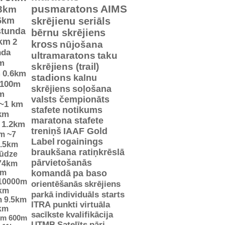
pusmaratons
AIMS
3km
5km
skrējienu seriāls
stunda
bērnu skrējiens
km
2
kross
nūjošana
nda
ultramaratons
taku
m
skrējiens (trail)
m
0.6km
stadions
kalnu
100m
skrējiens
soļošana
m
valsts čempionāts
~1 km
stafete
notikums
km
maratona stafete
1.2km
treniņš
IAAF Gold
km
~7
Label
rogainings
.5km
braukšana ratiņkrēslā
jūdze
pārvietošanās
74km
km
komandā
pa baso
10000m
orientēšanās
skrējiens
km
parkā
individuāls starts
m
9.5km
ITRA punkti
virtuāla
km
sacīkste
kvalifikācija
km
600m
UTMB
Satelīts
pāri