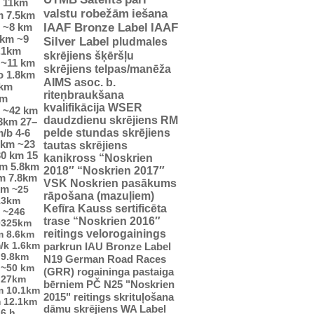
11km
valstu robežām
iešana
m
7.5km
~8 km
IAAF Bronze Label
IAAF
 km
~9
Silver Label
pludmales
.1km
skrējiens
šķēršļu
~11 km
skrējiens
telpas/manēža
o
1.8km
AIMS asoc. b.
 km
riteņbraukšana
km
kvalifikācija WSER
~42 km
daudzdienu skrējiens
RM
23km
27–
pelde
stundas skrējiens
m/b
4-6
5km
~23
tautas skrējiens
30 km
15
kanikross
“Noskrien
km
5.8km
2018″
“Noskrien 2017″
m
7.8km
VSK Noskrien pasākums
km
~25
rāpošana (mazuļiem)
13km
Kefīra Kauss
sertificēta
~246
trase
“Noskrien 2016″
0325km
reitings
velorogainings
m
8.6km
/k
1.6km
parkrun
IAU Bronze Label
9.8km
N19
German Road Races
~50 km
(GRR)
rogaininga pastaiga
27km
bērniem
PČ
N25
"Noskrien
m
10.1km
2015" reitings
skrituļošana
m
12.1km
dāmu skrējiens
WA Label
6 h