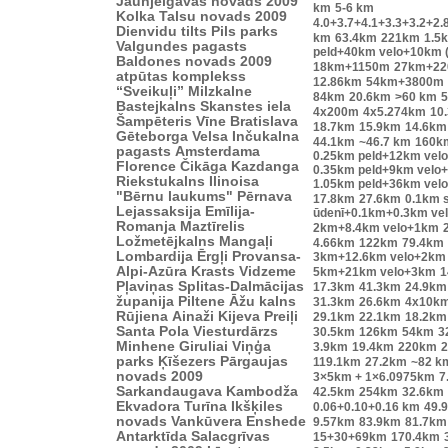
Jaunjelgavas novads 2009
km
5-6 km
Kolka
Talsu novads 2009
4.0+3.7+4.1+3.3+3.2+2.
Dienvidu tilts
Pils parks
km
63.4km
221km
1.5
Valgundes pagasts
peld+40km velo+10km 
Baldones novads 2009
18km+1150m
27km+2
atpūtas komplekss
12.86km
54km+3800m
“Sveikuļi”
Milzkalne
84km
20.6km
>60 km
Bastejkalns
Skanstes iela
4x200m
4x5.274km
10
Šampēteris
Vīne
Bratislava
18.7km
15.9km
14.6km
Gēteborga
Velsa
Inčukalna
44.1km
~46.7 km
160k
pagasts
Amsterdama
0.25km peld+12km vel
Florence
Čikāga
Kazdanga
0.35km peld+9km velo
Riekstukalns
Ilinoisa
1.05km peld+36km vel
"Bērnu laukums"
Pērnava
17.8km
27.6km
0.1km s
Lejassaksija
Emīlija-
ūdenī+0.1km+0.3km ve
Romanja
Maztīrelis
2km+8.4km velo+1km
Ložmetējkalns
Mangaļi
4.66km
122km
79.4km
Lombardija
Ērgļi
Provansa-
3km+12.6km velo+2km
Alpi-Azūra Krasts
Vidzeme
5km+21km velo+3km
1
Pļaviņas
Splitas-Dalmācijas
17.3km
41.3km
24.9km
županija
Piltene
Āžu kalns
31.3km
26.6km
4x10k
Rūjiena
Ainaži
Kijeva
Preiļi
29.1km
22.1km
18.2km
Santa Pola
Viesturdārzs
30.5km
126km
54km
3
Minhene
Giruliai
Viņģa
3.9km
19.4km
220km
2
parks
Ķīšezers
Pārgaujas
119.1km
27.2km
~82 k
novads 2009
3×5km + 1×6.0975km
7
Sarkandaugava
Kambodža
42.5km
254km
32.6km
Ekvadora
Turīna
Ikšķiles
0.06+0.10+0.16 km
49.
novads
Vankūvera
Enshede
9.57km
83.9km
81.7km
Antarktīda
Salacgrīvas
15+30+69km
170.4km