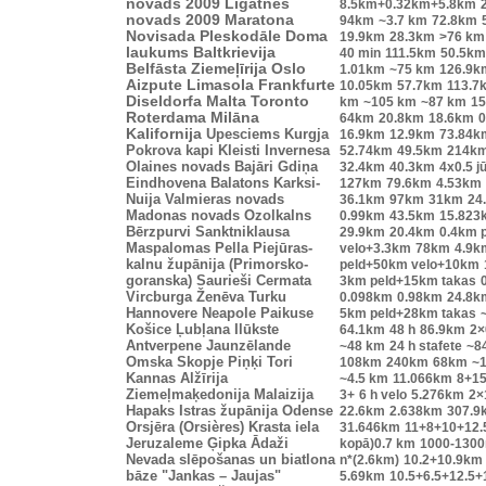
novads 2009
Līgatnes
8.5km+0.32km+5.8km
novads 2009
Maratona
94km
~3.7 km
72.8km
Novisada
Pleskodāle
Doma
19.9km
28.3km
>76 km
laukums
Baltkrievija
40 min
111.5km
50.5km
Belfāsta
Ziemeļīrija
Oslo
1.01km
~75 km
126.9k
Aizpute
Limasola
Frankfurte
10.05km
57.7km
113.7
Diseldorfa
Malta
Toronto
km
~105 km
~87 km
15
Roterdama
Milāna
64km
20.8km
18.6km
0
Kalifornija
Upesciems
Kurgja
16.9km
12.9km
73.84k
Pokrova kapi
Kleisti
Invernesa
52.74km
49.5km
214k
Olaines novads
Bajāri
Gdiņa
32.4km
40.3km
4x0.5 j
Eindhovena
Balatons
Karksi-
127km
79.6km
4.53km
Nuija
Valmieras novads
36.1km
97km
31km
24
Madonas novads
Ozolkalns
0.99km
43.5km
15.823
Bērzpurvi
Sanktniklausa
29.9km
20.4km
0.4km 
Maspalomas
Pella
Piejūras-
velo+3.3km
78km
4.9k
kalnu župānija (Primorsko-
peld+50km velo+10km
goranska)
Saurieši
Cermata
3km peld+15km takas
Vircburga
Ženēva
Turku
0.098km
0.98km
24.8k
Hannovere
Neapole
Paikuse
5km peld+28km takas
Košice
Ļubļana
Ilūkste
64.1km
48 h
86.9km
2×
Antverpene
Jaunzēlande
~48 km
24 h stafete
~8
Omska
Skopje
Piņķi
Tori
108km
240km
68km
~1
Kannas
Alžīrija
~4.5 km
11.066km
8+1
Ziemeļmaķedonija
Malaizija
3+
6 h velo
5.276km
2×
Hapaks
Istras župānija
Odense
22.6km
2.638km
307.9
Orsjēra (Orsières)
Krasta iela
31.646km
11+8+10+12.5
Jeruzaleme
Ģipka
Ādaži
kopā)0.7 km
1000-130
Nevada
slēpošanas un biatlona
n*(2.6km)
10.2+10.9km
bāze "Jankas – Jaujas"
5.69km
10.5+6.5+12.5+