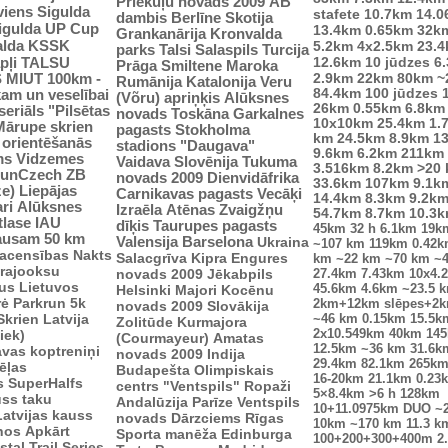
Priekuļu novads 2009
AB
viens
Sigulda
stafete
10.7km
14.0
dambis
Berlīne
Skotija
Sigulda UP Cup
13.4km
0.65km
32k
Grankanārija
Kronvalda
alda
KSSK
5.2km
4x2.5km
23.
parks
Talsi
Salaspils
Turcija
pļi
12.6km
10 jūdzes
6
TALSU
Prāga
Smiltene
Maroka
2.9km
S
MIUT
100km -
22km
80km
~
Rumānija
Katalonija
Veru
84.4km
100 jūdzes
kam un veselībai
(Võru) apriņķis
Alūksnes
26km
0.55km
6.8km
seriāls "Pilsētas
novads
Toskāna
Garkalnes
10x10km
25.4km
1.
Mārupe skrien
pagasts
Stokholma
km
24.5km
8.9km
1
u orientēšanās
stadions "Daugava"
9.6km
6.2km
211km
ms
Vidzemes
Vaidava
Slovēnija
Tukuma
3.516km
8.2km
>20
unCzech
ZB
novads 2009
Dienvidāfrika
33.6km
107km
9.1k
ze)
Liepājas
Carnikavas pagasts
Vecāķi
14.4km
8.3km
9.2k
ri
Alūksnes
Izraēla
Atēnas
Zvaigžņu
54.7km
8.7km
10.3
tlase IAU
dīķis
Taurupes pagasts
45km
32 h
6.1km
19k
ausam 50 km
Valensija
Barselona
Ukraina
~107 km
119km
0.42
sacensības
Nakts
Salacgrīva
Kipra
Engures
km
~22 km
~70 km
~
trajooksu
novads 2009
Jēkabpils
27.4km
7.43km
10x4.
lus
Lietuvos
45.6km
4.6km
~23.5 
Helsinki
Majori
Kocēnu
rė
Parkrun 5k
2km+12km slēpes+2
novads 2009
Slovākija
Skrien Latvija
~46 km
0.15km
15.5k
Zolitūde
Kurmajora
2x10.549km
40km
14
iek)
(Courmayeur)
Amatas
12.5km
~36 km
31.6k
vas koptreniņi
novads 2009
Indija
29.4km
82.1km
265k
ēļas
Budapešta
Olimpiskais
16-20km
21.1km
0.23
s
SuperHalfs
centrs "Ventspils"
Ropaži
5×8.4km
>6 h
128km
uss taku
Andalūzija
Parīze
Ventspils
10+11.0975km
DUO ~
Latvijas kauss
novads
Dārzciems
Rīgas
10km
~170 km
11.3 k
enos
Apkārt
Sporta manēža
Edinburga
100+200+300+400m
2
tal Trail Series