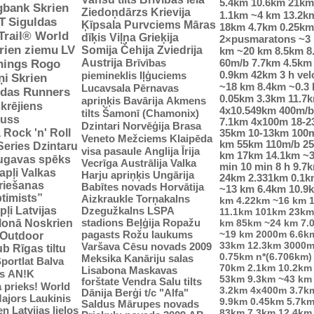
5.4km
10.6km
21km
gbank Skrien
Ziedoņdārzs
Krievija
1.1km
~4 km
13.2k
T
Siguldas
Ķīpsala
Purvciems
Māras
18km
4.7km
0.25km
-Trail® World
dīķis
Viļņa
Grieķija
2×pusmaratons
~3
rien ziemu
LV
Somija
Čehija
Zviedrija
km
~20 km
8.5km
8
Austrija
Brīvības
60m/b
7.7km
4.5km
nings Rogo
0.9km
42km
3 h vel
piemineklis
Iļģuciems
ņi
Skrien
~18 km
8.4km
~0.3
Lucavsala
Pērnavas
idas Runners
0.05km
3.3km
11.7
apriņķis
Bavārija
Akmens
krējiens
4x10.549km
400m/b
tilts
Šamonī (Chamonix)
auss
7.1km
4x100m
18-
Dzintari
Norvēģija
Brasa
ā
Rock 'n' Roll
35km
10-13km
100
Veneto
Mežciems
Klaipēda
km
55km
110m/b
2
Series
Dzintaru
visa pasaule
Anglija
Īrija
km
17km
14.1km
~
ugavas spēks
Vecrīga
Austrālija
Valka
min
10 min
8 h
9.7
apļi
Valkas
Harju apriņķis
Ungārija
24km
2.331km
0.1k
riešanas
Babītes novads
Horvātija
~13 km
6.4km
10.9
ptimists”
Aizkraukle
Torņakalns
km
4.22km
~16 km
pļi
Latvijas
Dzegužkalns
LSPA
11.1km
101km
23km
stadions
Beļģija
Ropažu
tlonā
Noskrien
km
85km
~24 km
7.
pagasts
Rožu laukums
~19 km
2000m
6.6k
Outdoor
33km
12.3km
3000m
Varšava
Cēsu novads 2009
ub
Rīgas tiltu
0.75km
n*(6.706km)
Meksika
Kanāriju salas
portlat Balva
70km
2.1km
10.2km
Lisabona
Maskavas
s
AN!K
53km
9.3km
~43 km
forštate
Vendra
Salu tilts
 prieks!
World
3.2km
4x400m
3.7k
Dānija
Berģi
t/c "Alfa"
ajors
Laukinis
9.9km
0.45km
5.7k
Saldus
Mārupes novads
n Latvijas lielos
83km
7.3km
12.4km