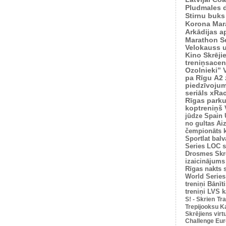
Pludmales 
Stirnu buks
Korona Mar
Arkādijas ap
Marathon S
Velokauss u
Kino Skrēji
treniņsacen
Ozolnieki”
pa Rīgu
A2 
piedzīvoju
seriāls xRa
Rīgas park
koptreniņš
jūdze
Spain 
no gultas
Ai
čempionāts 
Sportlat balv
Series
LOC s
Drosmes Skr
izaicinājums
Rīgas nakts 
World Series
treniņi
Bānīti
treniņi
LVS k
S! - Skrien
Tra
Trepijooksu K
Skrējiens virt
Challenge Euro