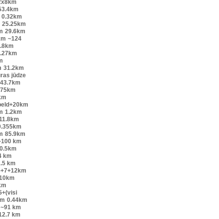
2x8km
53.4km
0.32km
25.25km
m
29.6km
km
~124
.8km
.27km
m
m
31.2km
ūras jūdze
43.7km
.75km
km
peld+20km
m
1.2km
11.8km
0.355km
m
85.9km
~100 km
0.5km
4 km
.5 km
5+7+12km
10km
km
+(visi
0m
0.44km
~91 km
12.7 km