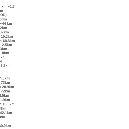
8 km
~1.7
km
(OD)
200m
~44 km
52km
.37km
15.2km
m
68.8km
o+2.5km
+3km
o+8km
kr.
lo
23.2km
4.3km
73km
m
28.9km
72km
2.5km
1.9km
m
16.5km
.9km
42.1km
9km
30.9km