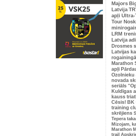
Majors
Bi
Latvija
TR
apļi
Ultra
Tour
Nosk
minirogai
LRM treni
Latvija
ad
Drosmes s
Latvijas k
rogaining
Marathon 
apļi
Pārda
Ozolnieku 
novada sk
seriāls “O
Kuldīgas a
kauss tria
Cēsis!
BK
training cl
skrējiens
S
Tepera taka
Mizojam, ka
Marathon M
trail
Apskrie