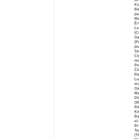
Ko
Bi
pa
Ma
Ēr
La
(C
Ga
(P
pa
Si
Ci
no
Pe
Či
Ri
Lu
ma
Oa
Ma
Dī
(W
Rē
Ķi
Ba
el
Br
Ta
(T