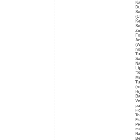
Ka
Du
Sa
(C
Ke
Sa
Z
Fo
A
(W
no
Tu
Sa
Na
Li
"S
Mī
Tu
(r
Hī
Ba
Ve
pa
Fl
Te
Fi
Pe
mu
Na
Be