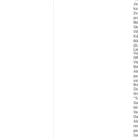
Ja
ka
Zv
pr
Ma
Sk
Vi
Kā
Il
(D
Li
Vu
(W
Vi
Bi
Ak
pa
vi
Ik
Za
tīr
"S
Sa
bi
Va
Ga
Al
no
pa
S