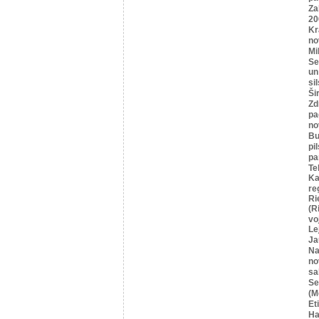
Za
20
Kr
no
Mi
Se
un
si
Ši
Zd
pa
no
Bu
pi
pa
Te
Ka
re
Ri
(R
vo
Le
Ja
Na
no
sa
Se
(M
Et
Ha