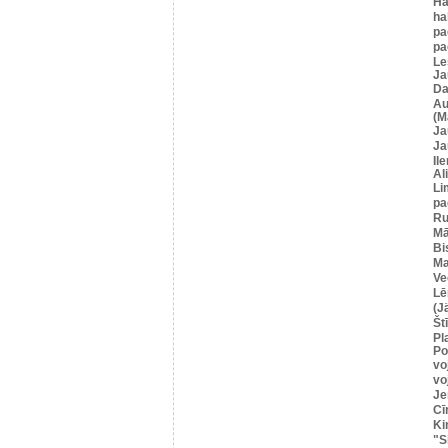
Hā
ha
pa
pa
Le
Ja
Da
Au
(M
Ja
Ja
Il
Al
Li
pa
Ru
Mā
Bi
Ma
Ve
Lē
(J
Štī
Pl
Po
vo
vo
Je
Cī
Ki
"S