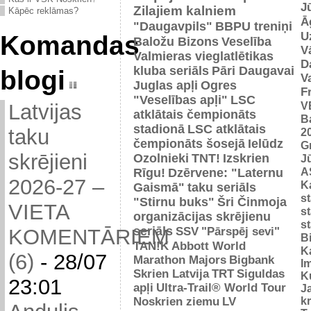
J
Zilajiem kalniem
Kāpēc reklāmas?
Ā
"Daugavpils"
BBPU treniņi
U
Komandas
Baložu Bizons
Veselība
V
Valmieras vieglatlētikas
D
kluba seriāls
Pāri Daugavai
blogi
V
Juglas apļi
Ogres
F
"Veselības apļi"
LSC
V
Latvijas
atklātais čempionāts
B
stadionā
LSC atklātais
taku
2
čempionāts šosejā
Ielūdz
G
skrējieni
Ozolnieki
TNT!
Izskrien
J
A
Rīgu!
Dzērvene: "Laternu
2026-27 –
Ka
Gaismā"
taku seriāls
s
"Stirnu buks"
Šri Činmoja
VIETA
s
organizācijas skrējienu
s
seriāls
SSV
"Pārspēj sevi"
KOMENTĀRIEM
B
TAN!K
Abbott World
K
(6)
-
28/07
Marathon Majors
Bigbank
I
Skrien Latvija
TRT
Siguldas
K
23:01
apļi
Ultra-Trail® World Tour
J
Noskrien ziemu
LV
k