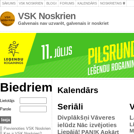
SĀKUMS
VSK NOSKRIEN
BLOGI
FORUMS
KALENDĀRS
NOSKRIETAIS
VSK Noskrien
Galvenais nav uzvarēt, galvenais ir noskriet
Biedriem
Kalendārs
Lietotājs
Seriāli
V
Parole
Divplākšņi
Vāveres
L
ielūdz
L
Nāc izvējoties
Pievienoties VSK Noskrien
M
Liepājā!
PAN!K
Apkārt
Kas ir VSK Noskrien?