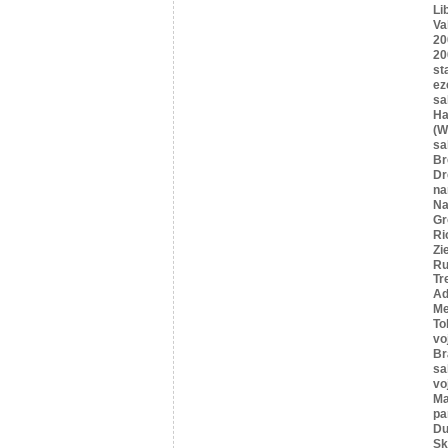
Li
Va
20
20
st
ez
sa
Ha
(W
sa
B
Dr
n
Na
Gr
Ri
Zi
Ru
Tr
Ad
Me
To
vo
Br
sa
vo
Ma
pa
Du
Sk