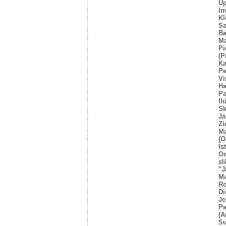
U
In
Kl
Sa
Ba
Ma
Pi
(P
Ka
Pe
Vi
Ha
Pa
Il
Sk
Ja
Zi
Ma
(O
Is
O
sl
"J
Ma
Ro
Di
Je
Pa
(A
Su