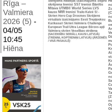
He
Skrējiens nedēļas izaicinājums
Stipro
Rīga –
skrējiena treniņi
SS7 treniņi
Bānītis
n
Mītava
UTMB® World Series
LVS
Zo
Valmiera
kauss
NRR treniņi
Trailo Kalvė
S! -
(
Skrien
Hero Cup
Drosmes Skrējiens
n
2026 (5)
-
virtuālais izaicinājums
Eesti Trepijooksu
B
Karikasari
Skrien Valmiera
Challenge
ce
European Trail Ultra League
Bērzes apļi
04/05
An
Valmiera skrien
Veselības otrdiena
Ve
{SACENSĪBU SERIĀLI, KAUSI LATVIJĀ}
D
10:45
{TRENIŅI, KOPTRENIŅI LATVIJĀ}
{ĀRZEMĒS
m
/ VISĀ PASAULĒ}
P
Hiēna
K
Ai
st
K
Ā
P
Gr
n
Sa
C
Va
Ta
(Z
n
Og
O