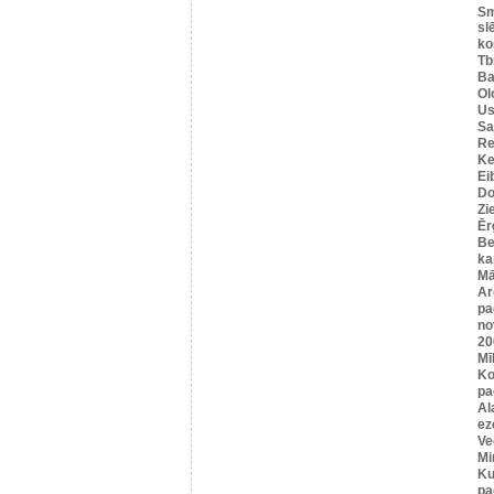
Sm
sl
ko
Tbi
Ba
Ol
Us
Sa
Re
Ke
Ei
Do
Zi
Ēr
Be
ka
Mā
Ar
pa
no
20
Mī
Ko
pa
Al
ez
Ve
Mi
Ku
pa