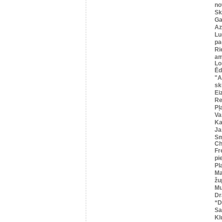
no
Sk
Ga
Az
Lu
pa
Ri
am
Lo
Ēd
"A
sk
Ei
R
Pļ
Va
Ka
Ja
Sm
Ch
Fr
pi
Pl
Ma
žu
Mu
Dr
“
Sa
Kl