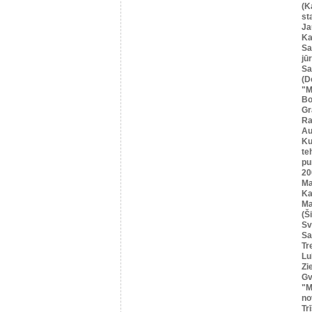
(K
st
Ja
Ka
Sa
jū
Sa
(D
"M
Bo
Gr
Ra
Au
Ku
te
pu
20
M
Ka
Ma
(Ši
Sv
Sa
Tr
Lu
Zi
Gv
"M
no
Tr