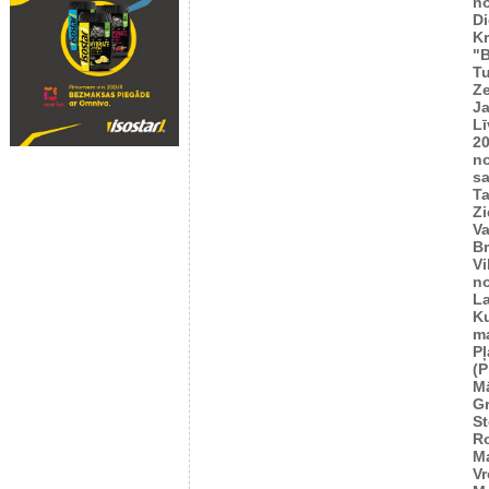
n
Di
K
"B
T
Ze
J
Lī
2
n
sa
T
Zi
Va
Br
Vi
n
L
Ku
m
Pļ
(P
M
G
S
R
M
Vr