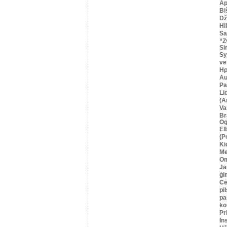
Ap
Bi
Dž
Hi
Sa
“Z
Si
Sy
ve
Ηρ
Au
Pa
Li
(A
Va
Br
Og
El
(P
Ki
Me
O
Ja
ģi
Се
pil
pa
ko
Pr
In