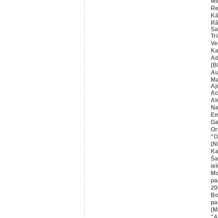
Mi
Re
Kā
Rā
Sa
Tr
Ve
Ka
Ad
(B
Au
Ma
Aj
Ac
Al
Na
Em
Ga
Or
"O
(N
Ka
Ša
iel
Mo
pa
20
Bo
pa
(M
"A