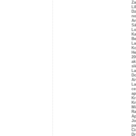
Za
Lī
Dz
no
An
Sā
L
Ka
Be
La
Ko
He
20
ak
sl
La
Do
Ai
La
ce
ap
Kr
Kn
Mi
R
Ap
Jo
pa
Ci
Dr