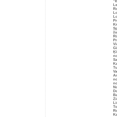
"
Le
R
L
L
Pr
Kr
Sp
žu
Rū
Pr
Vi
Gi
Ķī
n
S
K
Tu
V
An
n
n
N
D
Ba
Zi
L
T
R
Ka