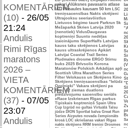
vakari
Alūksnes pavasaris
atlase
l
KOMENTĀRIEM
IAU Pasaules kausam 50 km
LSC
2
treniņsacensības
Nakts skrējieni
L
(10)
-
26/05
Ultrajooksu seeriavõistlus
Ma
Lietuvos bėgimo taurė
Parkrun 5k
Sa
21:24
Mežaparkā
Skrien Latvija 2020
"A
(nenotiek)
VidusDaugavas
n
Andulis
koptreniņi
Suunto nedēļas
2
izaicinājums
SuperHalfs
Latvijas
Sk
kauss taku skrējienos
Latvijas
K
Rimi Rīgas
kauss ultraskrējienos
Apkārt
Sa
Latvijai
Coastal Trail Series
S
maratons
Pludmales drosme
ERGO Stirnu
R
buks 2025
Brīvsolis
Korona
(V
2026 –
Maratonów Polskich
Arkādijas apļi
n
Scottish Ultra Marathon Series
G
VIETA
Filter Velokauss un Skrējiens
Kino
S
Skrējiens
treniņsacensības “Ielūdz
"
Ozolnieki”
Vakara skrējieni pa
Sl
KOMENTĀRIEM
Rīgu
A2 ziemas duatlons
2
piedzīvojumu sacensību seriāls
C
(37)
-
07/05
xRace
Izskrienam Rīgas parkus
Ve
Tipiskais koptreniņš
Spain Ultra
Zv
Cup
Izgrūd no gultas
Virtuālā Talsu
23:07
p
jūdze
DION Sportlat balva
Great Run
B
Series
Aizputes novada čempionāts
Andulis
Sa
krosā
LOC skriešanas vakari
Rīgas
n
nakts skrējiens
RRM treniņi
Drosmes