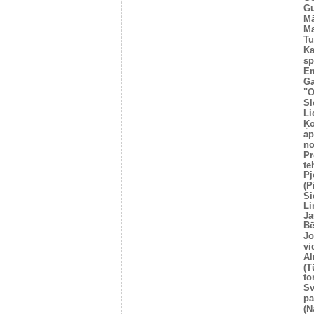
Gu
Mā
Ma
Tu
Ka
sp
E
Ga
"O
Sl
Li
Ķo
ap
no
P
te
Pj
(P
Si
Li
Ja
Bē
Jo
vi
Al
(T
to
Sv
pa
(N