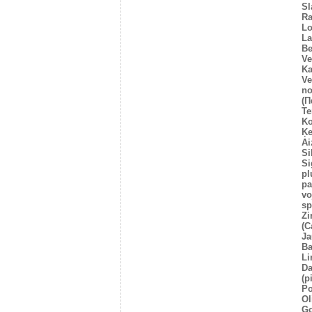
Sl
Ra
Lo
La
Be
Ve
Ka
Ve
no
(Π
Te
Ko
Ķe
Ai
Si
Si
pl
pa
vo
sp
Zi
(C
Ja
Ba
Li
Da
(p
Po
Ol
Go