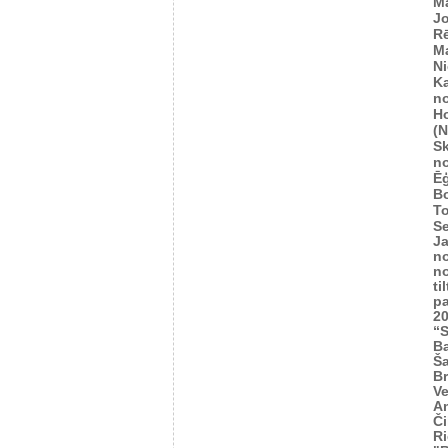
M
Jo
R
M
Ni
K
n
H
(
S
n
Ēģ
B
To
Se
J
n
n
ti
p
2
“S
Ba
Š
Br
Ve
A
Č
Ri