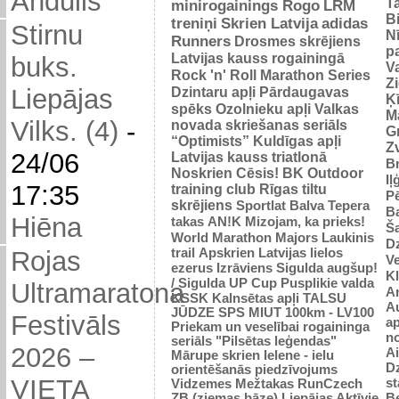
Andulis
Ta
minirogainings Rogo
LRM
B
treniņi
Skrien Latvija
adidas
Stirnu
N
Runners
Drosmes skrējiens
p
Latvijas kauss rogainingā
buks.
Va
Rock 'n' Roll Marathon Series
Z
Dzintaru apļi
Pārdaugavas
Liepājas
Ķ
spēks
Ozolnieku apļi
Valkas
M
Vilks. (4)
-
novada skriešanas seriāls
Gr
“Optimists”
Kuldīgas apļi
Zv
24/06
Latvijas kauss triatlonā
Br
Noskrien Cēsis!
BK
Outdoor
Iļ
17:35
training club
Rīgas tiltu
Pē
skrējiens
Sportlat Balva
Tepera
Ba
Hiēna
takas
AN!K
Mizojam, ka prieks!
Š
World Marathon Majors
Laukinis
Dz
trail
Apskrien Latvijas lielos
Rojas
V
ezerus
Izrāviens
Sigulda augšup!
K
/ Sigulda UP Cup
Pusplikie valda
Ultramaratona
An
KSSK
Kalnsētas apļi
TALSU
Au
JŪDZE
SPS
MIUT
100km - LV100
Festivāls
ap
Priekam un veselībai
rogaininga
n
seriāls "Pilsētas leģendas"
2026 –
Ai
Mārupe skrien
Ielene - ielu
D
orientēšanās piedzīvojums
VIETA
st
Vidzemes Mežtakas
RunCzech
Be
ZB (ziemas bāze)
Liepājas Aktīvie