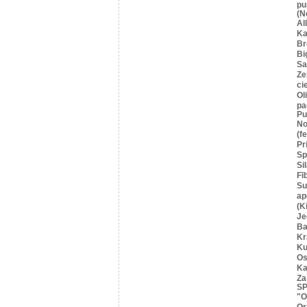
pu
(N
Al
Ka
Br
Bi
Sa
Ze
ci
Ol
pa
Pu
No
(f
Pr
Sp
Si
Fī
Su
ap
(K
Je
Ba
Kr
Ku
Os
Ka
Za
SP
"O
Or