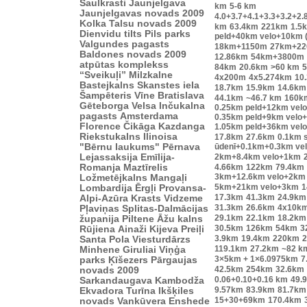
Saulkrasti
Jaunjelgava
km
5-6 km
Jaunjelgavas novads 2009
4.0+3.7+4.1+3.3+3.2+2.
Kolka
Talsu novads 2009
km
63.4km
221km
1.5
Dienvidu tilts
Pils parks
peld+40km velo+10km 
Valgundes pagasts
18km+1150m
27km+2
Baldones novads 2009
12.86km
54km+3800m
atpūtas komplekss
84km
20.6km
>60 km
“Sveikuļi”
Milzkalne
4x200m
4x5.274km
10
Bastejkalns
Skanstes iela
18.7km
15.9km
14.6km
Šampēteris
Vīne
Bratislava
44.1km
~46.7 km
160k
Gēteborga
Velsa
Inčukalna
0.25km peld+12km vel
pagasts
Amsterdama
0.35km peld+9km velo
Florence
Čikāga
Kazdanga
1.05km peld+36km vel
Riekstukalns
Ilinoisa
17.8km
27.6km
0.1km s
"Bērnu laukums"
Pērnava
ūdenī+0.1km+0.3km ve
Lejassaksija
Emīlija-
2km+8.4km velo+1km
Romanja
Maztīrelis
4.66km
122km
79.4km
3km+12.6km velo+2km
Ložmetējkalns
Mangaļi
5km+21km velo+3km
1
Lombardija
Ērgļi
Provansa-
17.3km
41.3km
24.9km
Alpi-Azūra Krasts
Vidzeme
31.3km
26.6km
4x10k
Pļaviņas
Splitas-Dalmācijas
29.1km
22.1km
18.2km
županija
Piltene
Āžu kalns
30.5km
126km
54km
3
Rūjiena
Ainaži
Kijeva
Preiļi
3.9km
19.4km
220km
2
Santa Pola
Viesturdārzs
119.1km
27.2km
~82 k
Minhene
Giruliai
Viņģa
3×5km + 1×6.0975km
7
parks
Ķīšezers
Pārgaujas
42.5km
254km
32.6km
novads 2009
0.06+0.10+0.16 km
49.
Sarkandaugava
Kambodža
9.57km
83.9km
81.7km
Ekvadora
Turīna
Ikšķiles
15+30+69km
170.4km
novads
Vankūvera
Enshede