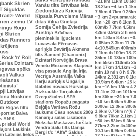
~21 km
11km
10.6k
gbank Skrien
Vanšu tilts
Brīvības iela
13.2km
~4 km
1.1k
T
Siguldas
Ziedoņdārzs
Krievija
7.5km
4.7km
0.25k
-Trail® World
Ķīpsala
Purvciems
Māras
~3 km
2×pusmarat
rien ziemu
LV
dīķis
Viļņa
Grieķija
km
~20 km
8.1km
8
Somija
Čehija
Zviedrija
60m/b
7.7km
4.5km
nings Rogo
42km
0.9km
3 h vel
Austrija
Brīvības
ņi
Skrien
km
1.8km
8.4km
~0
piemineklis
Iļģuciems
idas Runners
0.05km
3.3km
11.7
Lucavsala
Pērnavas
krējiens
4x10.549km
400m/b
apriņķis
Bavārija
Akmens
auss
7.1km
4x100m
18-
tilts
Šamonī (Chamonix)
ā
Rock 'n' Roll
35km
10-13km
100
Dzintari
Norvēģija
Brasa
km
55km
110m/b
2
Series
Dzintaru
Veneto
Mežciems
Klaipēda
km
17km
14.1km
~
ugavas spēks
visa pasaule
Anglija
Īrija
min
10 min
8 h
9.7
apļi
Valkas
Vecrīga
Austrālija
Valka
24km
2.331km
0.1k
riešanas
Harju apriņķis
Ungārija
10.9km
6.4km
~25 
ptimists”
Babītes novads
Horvātija
km
~16 km
13km
4.
pļi
Latvijas
Aizkraukle
Torņakalns
11.1km
23km
101km
tlonā
Noskrien
Dzegužkalns
LSPA
km
85km
~24 km
7.
~19 km
8.6km
6.6k
stadions
Ropažu pagasts
Outdoor
2000m
12.3km
3000
Beļģija
Varšava
Rožu
ub
Rīgas tiltu
1.6km
0.75km
n*(6.
laukums
Cēsu novads 2009
portlat Balva
9.8km
70km
2.1km
Kanāriju salas
Lisabona
s
AN!K
~50 km
53km
9.3km
Meksika
Maskavas forštate
 prieks!
World
27km
3.2km
4x400
Vendra
Salu tilts
Dānija
ajors
Laukinis
10.1km
9.9km
0.45
Berģi
t/c "Alfa"
Saldus
n Latvijas lielos
12.1km
83km
7.3km