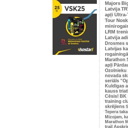
Majors
Bi
Latvija
TR
apļi
Ultra
Tour
Nosk
minirogai
LRM treni
Latvija
ad
Drosmes s
Latvijas k
rogaining
Marathon 
apļi
Pārda
Ozolnieku 
novada sk
seriāls “O
Kuldīgas a
kauss tria
Cēsis!
BK
training cl
skrējiens
S
Tepera taka
Mizojam, ka
Marathon M
trail
Apskrie