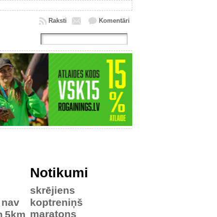
Raksti
Komentāri
Notikumi
skrējiens
nav
koptreniņš
maratons
m
5km