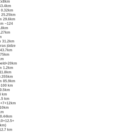
2x8km
53.4km
0.32km
25.25km
m
29.6km
km
~124
.8km
.27km
m
m
31.2km
ūras jūdze
43.7km
.75km
km
peld+20km
m
1.2km
11.8km
0.355km
m
85.9km
~100 km
0.5km
4 km
.5 km
5+7+12km
10km
km
0.44km
10+12.5+
6km)
12.7 km