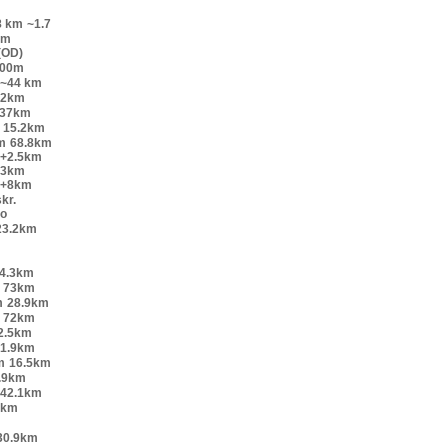
8 km
~1.7
km
(OD)
200m
~44 km
52km
.37km
15.2km
m
68.8km
o+2.5km
+3km
o+8km
kr.
lo
23.2km
4.3km
73km
m
28.9km
72km
2.5km
1.9km
m
16.5km
.9km
42.1km
9km
30.9km