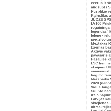
ezerus
Izrā
augšup! / 
Pusplikie v
Kalnsētas a
JŪDZE
SP
LV100
Prie
rogaininga 
leģendas"
Ielene - iel
piedzīvoju
Mežtakas
R
(ziemas bā
Aktīvie vaka
pavasaris
a
Pasaules k
LSC treniņ
skrējieni
Ul
seeriavõist
bėgimo tau
Mežaparkā
2020 (nenot
VidusDauga
Suunto ned
izaicinājum
Latvijas ka
skrējienos
ultraskrēji
Latvijai
Coas