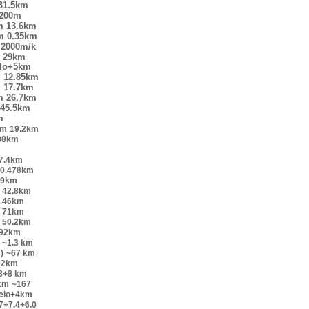
31.5km
200m
m
13.6km
m
0.35km
2000m/k
29km
elo+5km
m
12.85km
m
17.7km
m
26.7km
45.5km
m
km
19.2km
98km
7.4km
0.478km
.9km
42.8km
46km
71km
50.2km
.92km
~1.3 km
)
~67 km
22km
.3+8 km
km
~167
velo+4km
7+7.4+6.0