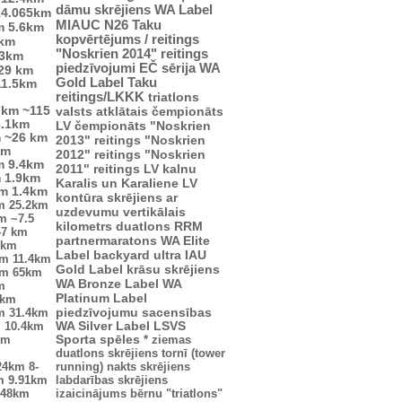
dāmu skrējiens
WA Label
14.065km
MIAUC
N26
Taku
m
5.6km
kopvērtējums / reitings
4km
"Noskrien 2014" reitings
.3km
piedzīvojumi
EČ
sērija
WA
29 km
Gold Label
Taku
11.5km
reitings/LKKK
triatlons
7km
~115
valsts atklātais čempionāts
3.1km
LV čempionāts
"Noskrien
m
~26 km
2013" reitings
"Noskrien
km
2012" reitings
"Noskrien
m
9.4km
2011" reitings
LV kalnu
m
1.9km
Karalis un Karaliene
LV
km
1.4km
kontūra
skrējiens ar
m
25.2km
uzdevumu
vertikālais
km
~7.5
kilometrs
duatlons
RRM
47 km
partnermaratons
WA Elite
2km
Label
backyard ultra
IAU
km
11.4km
Gold Label
krāsu skrējiens
km
65km
WA Bronze Label
WA
m
Platinum Label
5km
piedzīvojumu sacensības
m
31.4km
m
10.4km
WA Silver Label
LSVS
km
Sporta spēles
*
ziemas
duatlons
skrējiens tornī (tower
24km
8-
running)
nakts skrējiens
m
9.91km
labdarības skrējiens
.48km
izaicinājums
bērnu "triatlons"