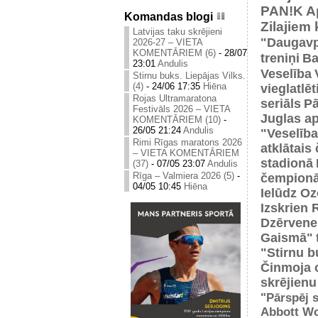
PAN!K
A
Komandas blogi
Zilajiem
Latvijas taku skrējieni
"Daugavp
2026-27 – VIETA
KOMENTĀRIEM (6)
-
28/07
treniņi
Ba
23:01
Andulis
Veselība
Stirnu buks. Liepājas Vilks.
(4)
-
24/06 17:35
Hiēna
vieglatlē
Rojas Ultramaratona
seriāls
Pā
Festivāls 2026 – VIETA
Juglas ap
KOMENTĀRIEM (10)
-
26/05 21:24
Andulis
"Veselība
Rimi Rīgas maratons 2026
atklātais
– VIETA KOMENTĀRIEM
stadionā
(37)
-
07/05 23:07
Andulis
Rīga – Valmiera 2026 (5)
-
čempionā
04/05 10:45
Hiēna
Ielūdz Oz
Izskrien 
Dzērvene
Gaismā"
"Stirnu b
Činmoja 
skrējienu
"Pārspēj s
Abbott Wo