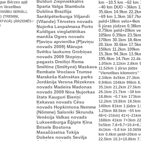
Bulduri
Ziepniekkalns
ague
Bērzes apļi
km
~10.5 km
~62 km
Sparta
Valga
Stambula
en
Veselības
~40 km
DUO ~36km
1
Dublina
Brazīlija
ENSĪBU SERIĀLI,
35.6km
14.9km
22.2k
Sanktpēterburga
Viljandi
}
{TRENIŅI,
~69 km
1.3km
167.7k
(Vīlande)
Tērvetes novads
ATVIJĀ}
{ĀRZEMĒS /
peld+18km velo+4km
}
Ņujorka
Laspalmasa
Porto
6 jūras jūdzes
0.38km
0.75km peld+20km v
Kuldīgas vieglatlētikas
105km
0.35km
23.5k
manēža
Ogres novads
170km
30.1km
18.4k
Pļaviņu apvienība (Pļaviņu
20.1km
30.6km
17.5k
novads 2009)
Mārupe
150km
11.2km
109km
Svētku laukums
Grobiņas
15.3km
94.3km
13.9k
novads 2009
Stopiņu
195.4km
14.7km
22.4
pagasts
Dreiliņi
Roma
1.05km
2.11km
2.8km
Smiltīne (Smiltynė)
Maskava
11.52km
1 jūras jūdze
Rembate
Vroclava
Trumse
"Vienotības kilometrs"
Marakeša
Kalnsētas parks
2.34km
4x5km
27.3km
Jordānija
Verona
Rēzeknes
0.94km
104km
99km
6
novads
Madeira
Madonas
35.1km
21.2km
27.5km
novads 2009
Nica
Ņujorkas
26.1km
21.7km
~38 km
štats
Kauguri
Bieriņi
18.8km
~0.7 km
173km
12.2km
19.8km
18.5km
Ķekavas novads
Cēsu
140km
81km
1 jūdze
1
novads
Hopkintona
Nemme
1.25km
88.5km
~55 km
(Nõmme)
Saloniki
Skrunda
46×(~21km)
41×(~21km
Venēcija
Valkas novads
168km
41km
7×3km
2
Luksemburga
Ēģipte
Ķīna
5x5km
7.8+9.7+10.4+6
Brisele
Bostona
4x1km
~5.8 km
10.565
Masačūsetsa
Tokija
km
0.4km peld+20km 
Dobeles novads
Sevilja
22.5km
10.3+10.8km
7.