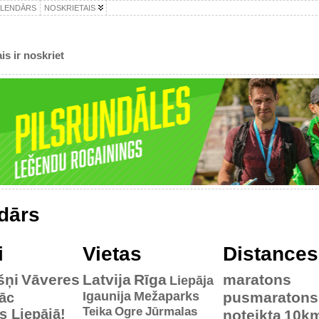
ALENDĀRS
NOSKRIETAIS
is ir noskriet
dārs
i
Vietas
Distances
šņi
Vāveres
Latvija
Rīga
maratons
Liepāja
Igaunija
Mežaparks
pusmaratons
āc
Teika
Ogre
Jūrmalas
es Liepājā!
noteikta
10k