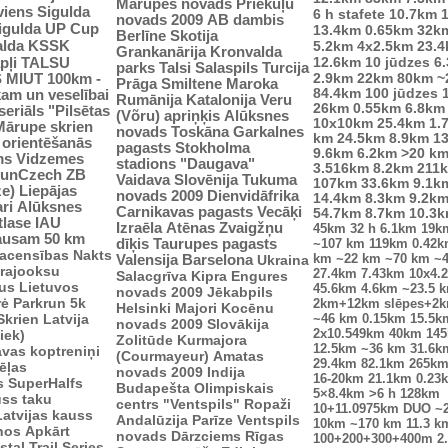
Mārupes novads
Priekuļu
viens
Sigulda
6 h stafete
10.7km
novads 2009
AB dambis
Sigulda UP Cup
13.4km
0.65km
32k
Berlīne
Skotija
alda
KSSK
5.2km
4x2.5km
23.
Grankanārija
Kronvalda
pļi
12.6km
10 jūdzes
6
TALSU
parks
Talsi
Salaspils
Turcija
2.9km
S
MIUT
100km -
22km
80km
~
Prāga
Smiltene
Maroka
84.4km
100 jūdzes
kam un veselībai
Rumānija
Katalonija
Veru
26km
0.55km
6.8km
seriāls "Pilsētas
(Võru) apriņķis
Alūksnes
10x10km
25.4km
1.
Mārupe skrien
novads
Toskāna
Garkalnes
km
24.5km
8.9km
1
u orientēšanās
pagasts
Stokholma
9.6km
6.2km
>20 k
ms
Vidzemes
stadions "Daugava"
3.516km
8.2km
211
unCzech
ZB
Vaidava
Slovēnija
Tukuma
107km
33.6km
9.1k
ze)
Liepājas
novads 2009
Dienvidāfrika
14.4km
8.3km
9.2k
ri
Alūksnes
Carnikavas pagasts
Vecāķi
54.7km
8.7km
10.3
tlase IAU
Izraēla
Atēnas
Zvaigžņu
45km
32 h
6.1km
19k
ausam 50 km
dīķis
Taurupes pagasts
~107 km
119km
0.42
sacensības
Nakts
km
~22 km
~70 km
~
Valensija
Barselona
Ukraina
trajooksu
27.4km
7.43km
10x4.
Salacgrīva
Kipra
Engures
lus
Lietuvos
45.6km
4.6km
~23.5 
novads 2009
Jēkabpils
rė
Parkrun 5k
2km+12km slēpes+2
Helsinki
Majori
Kocēnu
Skrien Latvija
~46 km
0.15km
15.5k
novads 2009
Slovākija
2x10.549km
40km
14
iek)
Zolitūde
Kurmajora
12.5km
~36 km
31.6k
vas koptreniņi
(Courmayeur)
Amatas
29.4km
82.1km
265k
ēļas
novads 2009
Indija
16-20km
21.1km
0.23
s
SuperHalfs
Budapešta
Olimpiskais
5×8.4km
>6 h
128km
uss taku
centrs "Ventspils"
Ropaži
10+11.0975km
DUO ~
Latvijas kauss
Andalūzija
Parīze
Ventspils
10km
~170 km
11.3 k
enos
Apkārt
novads
Dārzciems
Rīgas
100+200+300+400m
2
tal Trail Series