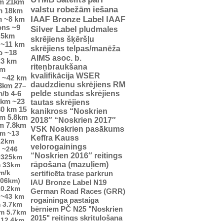
m
21km
valstu robežām
iešana
m
18km
m
~8 km
IAAF Bronze Label
IAAF
ons
~9
Silver Label
pludmales
.5km
skrējiens
šķēršļu
~11 km
skrējiens
telpas/manēža
o
~18
AIMS asoc. b.
.3 km
riteņbraukšana
km
kvalifikācija WSER
~42 km
daudzdienu skrējiens
RM
23km
27–
pelde
stundas skrējiens
m/b
4-6
5km
~23
tautas skrējiens
30 km
15
kanikross
“Noskrien
km
5.8km
2018″
“Noskrien 2017″
m
7.8km
VSK Noskrien pasākums
km
~13
Kefīra Kauss
22km
velorogainings
~246
“Noskrien 2016″ reitings
0325km
rāpošana (mazuļiem)
m
33km
m/k
sertificēta trase
parkrun
706km)
IAU Bronze Label
N19
10.2km
German Road Races (GRR)
~43 km
rogaininga pastaiga
m
3.7km
bērniem
PČ
N25
"Noskrien
km
5.7km
2015" reitings
skrituļošana
12.4km