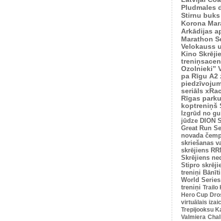
Pludmales 
Stirnu buks
Korona Mar
Arkādijas ap
Marathon S
Velokauss u
Kino Skrēji
treniņsacen
Ozolnieki”
pa Rīgu
A2 
piedzīvoju
seriāls xRa
Rīgas park
koptreniņš
Izgrūd no gu
jūdze
DION S
Great Run Se
novada čemp
skriešanas v
skrējiens
RRM
Skrējiens ne
Stipro skrēji
treniņi
Bānīti
World Series
treniņi
Trailo
Hero Cup
Dro
virtuālais iza
Trepijooksu K
Valmiera
Chal