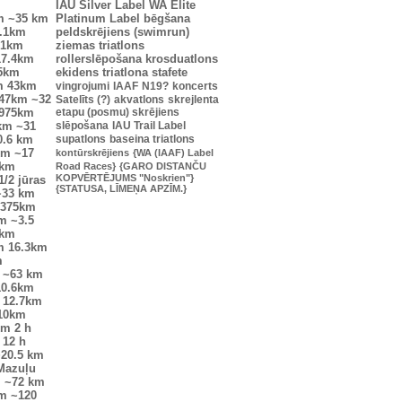
IAU Silver Label
WA Elite
m
~35 km
Platinum Label
bēgšana
.1km
peldskrējiens (swimrun)
.1km
ziemas triatlons
17.4km
rollerslēpošana
krosduatlons
25km
ekidens
triatlona stafete
m
43km
vingrojumi
IAAF
N19?
koncerts
47km
~32
Satelīts (?)
akvatlons
skrejlenta
0975km
etapu (posmu) skrējiens
km
~31
slēpošana
IAU Trail Label
0.6 km
supatlons
baseina triatlons
km
~17
kontūrskrējiens
{WA (IAAF) Label
6km
Road Races}
{GARO DISTANČU
KOPVĒRTĒJUMS "Noskrien"}
1/2 jūras
{STATUSA, LĪMEŅA APZĪM.}
~33 km
7375km
m
~3.5
7km
m
16.3km
m
~63 km
10.6km
12.7km
10km
km
2 h
12 h
20.5 km
Mazuļu
m
~72 km
km
~120