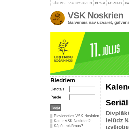
SĀKUMS
VSK NOSKRIEN
BLOGI
FORUMS
K
VSK Noskrien
Galvenais nav uzvarēt, galvena
Biedriem
Kalen
Lietotājs
Parole
Seriāl
Divplāk
Pievienoties VSK Noskrien
ielūdz
N
Kas ir VSK Noskrien?
Kāpēc reklāmas?
izvējoti