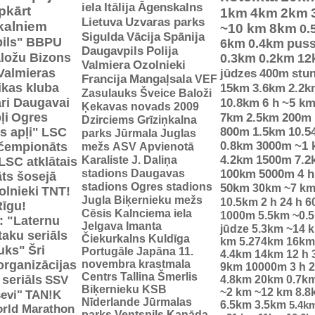
iela
Itālija
Āgenskalns
pkārt
1km
4km
2km
Lietuva
Uzvaras parks
 kalniem
~10 km
8km
0.
Sigulda
Vācija
Spānija
ils"
BBPU
6km
0.4km
pus
Daugavpils
Polija
ložu Bizons
0.3km
0.2km
12
Valmiera
Ozolnieki
Valmieras
jūdzes
400m
stu
Francija
Mangaļsala
VEF
tikas kluba
15km
3.6km
2.2k
Zasulauks
Šveice
Baloži
ri Daugavai
10.8km
6 h
~5 k
Ķekavas novads 2009
ļi
Ogres
7km
2.5km
200m
Dzirciems
Grīziņkalna
s apļi"
LSC
800m
1.5km
10.5
parks
Jūrmala
Juglas
0.8km
3000m
~1 
 čempionāts
mežs
ASV
Apvienotā
Karaliste
J. Daliņa
4.2km
1500m
7.2
LSC atklātais
stadions
Daugavas
100km
5000m
4 h
ts šosejā
stadions
Ogres stadions
50km
30km
~7 k
olnieki
TNT!
Jugla
Biķernieku mežs
10.5km
2 h
24 h
6
Rīgu!
Cēsis
Kalnciema iela
1000m
5.5km
~0.
: "Laternu
Jelgava
Imanta
jūdze
5.3km
~14 
taku seriāls
Čiekurkalns
Kuldīga
km
5.274km
16km
uks"
Šri
Portugāle
Japāna
11.
4.4km
14km
12 h
organizācijas
novembra krastmala
9km
10000m
3 h
2
Centrs
Tallina
Šmerlis
 seriāls
SSV
4.8km
20km
0.7k
Biķernieku KSB
~2 km
~12 km
8.8
evi"
TAN!K
Nīderlande
Jūrmalas
6.5km
3.5km
5.4k
rld Marathon
parks
Ventspils
Kanāda