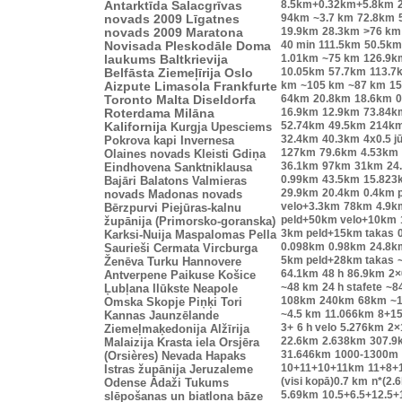
8.5km+0.32km+5.8km
Antarktīda
Salacgrīvas
94km
~3.7 km
72.8km
novads 2009
Līgatnes
19.9km
28.3km
>76 km
novads 2009
Maratona
40 min
111.5km
50.5km
Novisada
Pleskodāle
Doma
1.01km
~75 km
126.9k
laukums
Baltkrievija
10.05km
57.7km
113.7
Belfāsta
Ziemeļīrija
Oslo
km
~105 km
~87 km
15
Aizpute
Limasola
Frankfurte
64km
20.8km
18.6km
0
Toronto
Malta
Diseldorfa
16.9km
12.9km
73.84k
Roterdama
Milāna
52.74km
49.5km
214k
Kalifornija
Kurgja
Upesciems
32.4km
40.3km
4x0.5 j
Pokrova kapi
Invernesa
127km
79.6km
4.53km
Olaines novads
Kleisti
Gdiņa
36.1km
97km
31km
24
Eindhovena
Sanktniklausa
0.99km
43.5km
15.823
Bajāri
Balatons
Valmieras
29.9km
20.4km
0.4km 
novads
Madonas novads
velo+3.3km
78km
4.9k
Bērzpurvi
Piejūras-kalnu
peld+50km velo+10km
župānija (Primorsko-goranska)
3km peld+15km takas
Karksi-Nuija
Maspalomas
Pella
0.098km
0.98km
24.8k
Saurieši
Cermata
Vircburga
5km peld+28km takas
Ženēva
Turku
Hannovere
64.1km
48 h
86.9km
2×
Antverpene
Paikuse
Košice
~48 km
24 h stafete
~8
Ļubļana
Ilūkste
Neapole
108km
240km
68km
~1
Omska
Skopje
Piņķi
Tori
~4.5 km
11.066km
8+1
Kannas
Jaunzēlande
3+
6 h velo
5.276km
2×
Ziemeļmaķedonija
Alžīrija
22.6km
2.638km
307.9
Malaizija
Krasta iela
Orsjēra
31.646km
1000-1300m
(Orsières)
Nevada
Hapaks
10+11+10+11km
11+8+
Istras župānija
Jeruzaleme
(visi kopā)0.7 km
n*(2.
Odense
Ādaži
Tukums
5.69km
10.5+6.5+12.5+
slēpošanas un biatlona bāze