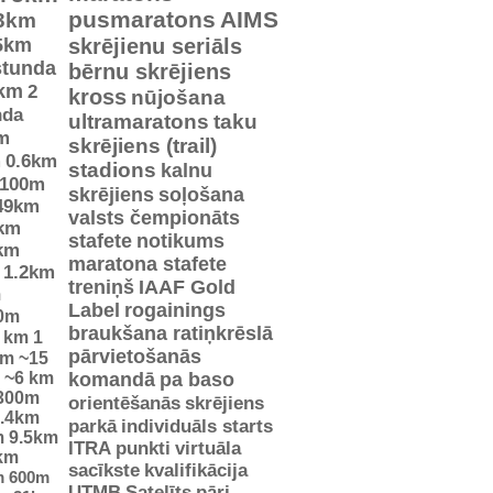
pusmaratons
AIMS
3km
5km
skrējienu seriāls
stunda
bērnu skrējiens
km
2
kross
nūjošana
nda
ultramaratons
taku
m
skrējiens (trail)
m
0.6km
stadions
kalnu
100m
skrējiens
soļošana
49km
valsts čempionāts
km
stafete
notikums
km
maratona stafete
1.2km
treniņš
IAAF Gold
m
Label
rogainings
0m
braukšana ratiņkrēslā
5 km
1
pārvietošanās
km
~15
~6 km
komandā
pa baso
300m
orientēšanās
skrējiens
.4km
parkā
individuāls starts
m
9.5km
ITRA punkti
virtuāla
km
sacīkste
kvalifikācija
m
600m
UTMB
Satelīts
pāri