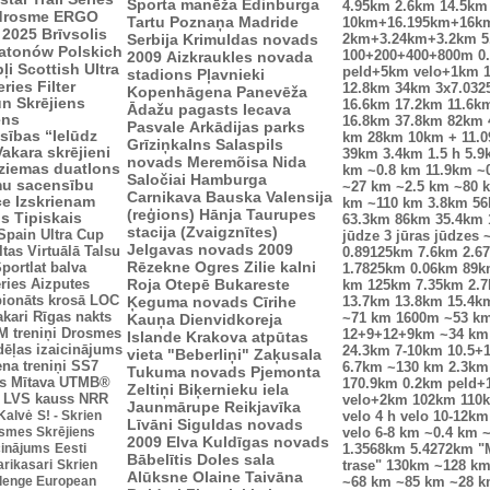
Sporta manēža
Edinburga
4.95km
2.6km
14.5km
drosme
ERGO
Tartu
Poznaņa
Madride
10km+16.195km+16k
 2025
Brīvsolis
Serbija
Krimuldas novads
2km+3.24km+3.2km
5
atonów Polskich
100+200+400+800m
0
2009
Aizkraukles novada
ļi
Scottish Ultra
peld+5km velo+1km
stadions
Pļavnieki
eries
Filter
12.8km
34km
3x7.03
Kopenhāgena
Panevēža
n Skrējiens
16.6km
17.2km
11.6k
Ādažu pagasts
Iecava
ens
16.8km
37.8km
82km
Pasvale
Arkādijas parks
sības “Ielūdz
km
28km
10km + 11.
Grīziņkalns
Salaspils
Vakara skrējieni
39km
3.4km
1.5 h
5.9
novads
Meremõisa
Nida
ziemas duatlons
km
~0.8 km
11.9km
~
Saločiai
Hamburga
mu sacensību
~27 km
~2.5 km
~80 
Carnikava
Bauska
Valensija
ce
Izskrienam
km
~110 km
3.8km
5
(reģions)
Hānja
Taurupes
us
Tipiskais
63.3km
86km
35.4km
stacija (Zvaigznītes)
Spain Ultra Cup
jūdze
3 jūras jūdzes
Jelgavas novads 2009
ltas
Virtuālā Talsu
0.89125km
7.6km
2.6
Rēzekne
Ogres Zilie kalni
portlat balva
1.7825km
0.06km
89k
ries
Aizputes
Roja
Otepē
Bukareste
km
125km
7.35km
2.
ionāts krosā
LOC
Ķeguma novads
Cīrihe
13.7km
13.8km
15.4k
akari
Rīgas nakts
Kauņa
Dienvidkoreja
~71 km
1600m
~53 k
 treniņi
Drosmes
12+9+12+9km
~34 km
Islande
Krakova
atpūtas
dēļas izaicinājums
24.3km
7-10km
10.5+
vieta "Beberliņi"
Zaķusala
ena treniņi
SS7
6.7km
~130 km
2.3km
Tukuma novads
Pjemonta
s
Mītava
UTMB®
170.9km
0.2km peld+
Zeltiņi
Biķernieku iela
LVS kauss
NRR
velo+2km
102km
110
Jaunmārupe
Reikjavīka
 Kalvė
S! - Skrien
velo
4 h velo
10-12km
Līvāni
Siguldas novads
smes Skrējiens
velo
6-8 km
~0.4 km
~
2009
Elva
Kuldīgas novads
icinājums
Eesti
1.3568km
5.4272km
"
Bābelītis
Doles sala
arikasari
Skrien
trase"
130km
~128 k
Alūksne
Olaine
Taivāna
lenge European
~68 km
~85 km
~28 