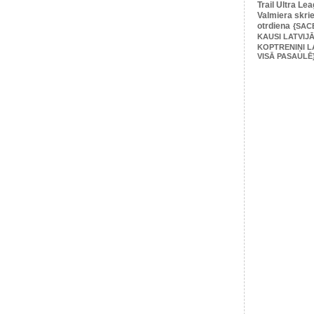
Trail Ultra Le
Valmiera skri
otrdiena
{SAC
KAUSI LATVIJĀ
KOPTRENIŅI L
VISĀ PASAULĒ