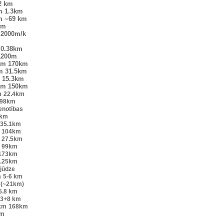
2 km
m
1.3km
m
~69 km
km
2000m/k
0.38km
1200m
km
170km
m
31.5km
15.3km
km
150km
m
22.4km
98km
enotības
2km
35.1km
104km
27.5km
99km
173km
.25km
 jūdze
m
5-6 km
×(~21km)
5.8 km
.3+8 km
km
168km
km