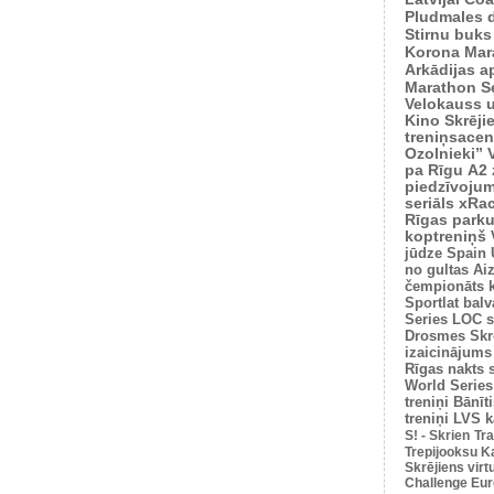
Pludmales 
Stirnu buks
Korona Mar
Arkādijas ap
Marathon S
Velokauss u
Kino Skrēji
treniņsacen
Ozolnieki”
pa Rīgu
A2 
piedzīvoju
seriāls xRa
Rīgas park
koptreniņš
jūdze
Spain 
no gultas
Ai
čempionāts 
Sportlat balv
Series
LOC s
Drosmes Skr
izaicinājums
Rīgas nakts 
World Series
treniņi
Bānīti
treniņi
LVS k
S! - Skrien
Tra
Trepijooksu K
Skrējiens virt
Challenge Euro