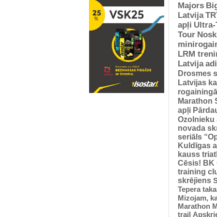
Majors
Bi
Latvija
TR
apļi
Ultra
Tour
Nosk
minirogai
LRM treni
Latvija
ad
Drosmes s
Latvijas k
rogaining
Marathon 
apļi
Pārda
Ozolnieku 
novada sk
seriāls “O
Kuldīgas a
kauss tria
Cēsis!
BK
training cl
skrējiens
S
Tepera taka
Mizojam, ka
Marathon M
trail
Apskrie