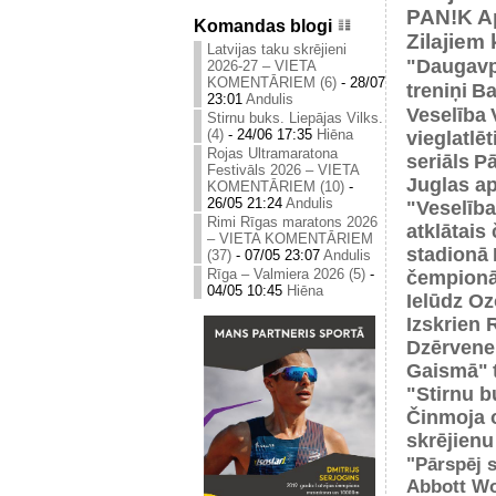
PAN!K
A
Komandas blogi
Zilajiem
Latvijas taku skrējieni
"Daugavp
2026-27 – VIETA
KOMENTĀRIEM (6)
-
28/07
treniņi
Ba
23:01
Andulis
Veselība
Stirnu buks. Liepājas Vilks.
(4)
-
24/06 17:35
Hiēna
vieglatlē
Rojas Ultramaratona
seriāls
Pā
Festivāls 2026 – VIETA
Juglas ap
KOMENTĀRIEM (10)
-
26/05 21:24
Andulis
"Veselība
Rimi Rīgas maratons 2026
atklātais
– VIETA KOMENTĀRIEM
stadionā
(37)
-
07/05 23:07
Andulis
Rīga – Valmiera 2026 (5)
-
čempionā
04/05 10:45
Hiēna
Ielūdz Oz
Izskrien 
Dzērvene
Gaismā"
"Stirnu b
Činmoja 
skrējienu
"Pārspēj s
Abbott Wo