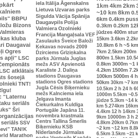
iela
Itālija
Āgenskalns
pkārt
1km
4km
2km
Lietuva
Uzvaras parks
 kalniem
~10 km
8km
0.
Sigulda
Vācija
Spānija
ils"
BBPU
6km
0.4km
pus
Daugavpils
Polija
ložu Bizons
0.3km
0.2km
12
Valmiera
Ozolnieki
Valmieras
jūdzes
400m
stu
Francija
Mangaļsala
VEF
tikas kluba
15km
3.6km
2.2k
Zasulauks
Šveice
Baloži
ri Daugavai
10.8km
6 h
~5 k
Ķekavas novads 2009
ļi
Ogres
7km
2.5km
200m
Dzirciems
Grīziņkalna
s apļi"
LSC
800m
1.5km
10.5
parks
Jūrmala
Juglas
0.8km
3000m
~1 
 čempionāts
mežs
ASV
Apvienotā
Karaliste
J. Daliņa
4.2km
1500m
7.2
LSC atklātais
stadions
Daugavas
100km
5000m
4 h
ts šosejā
stadions
Ogres stadions
50km
30km
~7 k
olnieki
TNT!
Jugla
Cēsis
Biķernieku
10.5km
2 h
24 h
6
Rīgu!
mežs
Kalnciema iela
1000m
5.5km
~0.
: "Laternu
Jelgava
Imanta
jūdze
5.3km
~14 
taku seriāls
Čiekurkalns
Kuldīga
km
5.274km
16km
uks"
Šri
Portugāle
Japāna
11.
4.4km
12 h
14km
organizācijas
novembra krastmala
9km
10000m
3 h
2
Centrs
Tallina
Šmerlis
 seriāls
SSV
4.8km
20km
0.7k
Biķernieku KSB
~2 km
~12 km
8.8
evi"
TAN!K
Nīderlande
Jūrmalas
6.5km
3.5km
~21 
rld Marathon
parks
Ventspils
Kanāda