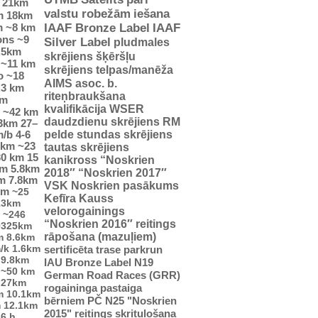
21km
valstu robežām
iešana
m
18km
m
~8 km
IAAF Bronze Label
IAAF
ons
~9
Silver Label
pludmales
.5km
skrējiens
šķēršļu
~11 km
skrējiens
telpas/manēža
o
~18
AIMS asoc. b.
.3 km
riteņbraukšana
km
kvalifikācija WSER
~42 km
daudzdienu skrējiens
RM
23km
27–
pelde
stundas skrējiens
m/b
4-6
5km
~23
tautas skrējiens
30 km
15
kanikross
“Noskrien
km
5.8km
2018″
“Noskrien 2017″
m
7.8km
VSK Noskrien pasākums
km
~25
Kefīra Kauss
13km
velorogainings
~246
“Noskrien 2016″ reitings
0325km
rāpošana (mazuļiem)
m
8.6km
/k
1.6km
sertificēta trase
parkrun
9.8km
IAU Bronze Label
N19
~50 km
German Road Races (GRR)
27km
rogaininga pastaiga
m
10.1km
bērniem
PČ
N25
"Noskrien
m
12.1km
2015" reitings
skrituļošana
6 h