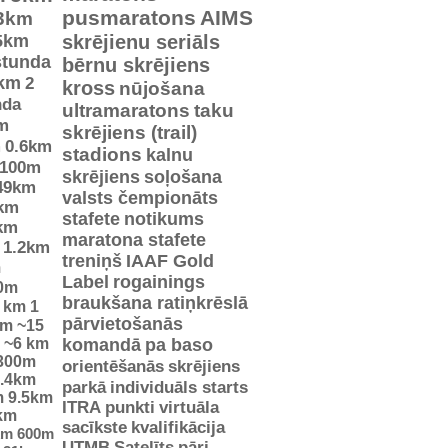
pusmaratons
AIMS
3km
5km
skrējienu seriāls
stunda
bērnu skrējiens
km
2
kross
nūjošana
nda
ultramaratons
taku
m
skrējiens (trail)
m
0.6km
stadions
kalnu
100m
skrējiens
soļošana
49km
valsts čempionāts
km
stafete
notikums
km
maratona stafete
1.2km
treniņš
IAAF Gold
m
Label
rogainings
0m
braukšana ratiņkrēslā
5 km
1
pārvietošanās
km
~15
~6 km
komandā
pa baso
300m
orientēšanās
skrējiens
.4km
parkā
individuāls starts
m
9.5km
ITRA punkti
virtuāla
km
sacīkste
kvalifikācija
km
600m
UTMB
Satelīts
pāri