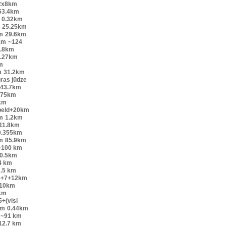
2x8km
53.4km
0.32km
25.25km
m
29.6km
km
~124
.8km
.27km
m
m
31.2km
ūras jūdze
43.7km
.75km
km
peld+20km
m
1.2km
11.8km
0.355km
m
85.9km
~100 km
0.5km
4 km
.5 km
5+7+12km
10km
km
+(visi
0m
0.44km
~91 km
12.7 km