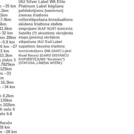
IAU Silver Label
WA Elite
m
~35 km
Platinum Label
bēgšana
.1km
peldskrējiens (swimrun)
.1km
ziemas triatlons
17.4km
rollerslēpošana
krosduatlons
25km
ekidens
triatlona stafete
11.6km
vingrojumi
IAAF
N19?
koncerts
~32 km
Satelīts (?)
akvatlons
skrejlenta
9km
28km
etapu (posmu) skrējiens
~0.8 km
slēpošana
IAU Trail Label
.6 km
~27
supatlons
baseina triatlons
53 km
kontūrskrējiens
{WA (IAAF) Label
63.3km
Road Races}
{GARO DISTANČU
KOPVĒRTĒJUMS "Noskrien"}
s jūdze
3
{STATUSA, LĪMEŅA APZĪM.}
.7825km
9125km
km
~33
km
16.3km
m
~34 km
m
0.2km
130km
m
102km
 h velo
4
elo
6-8
Mazuļu
28 km
km
~28 km