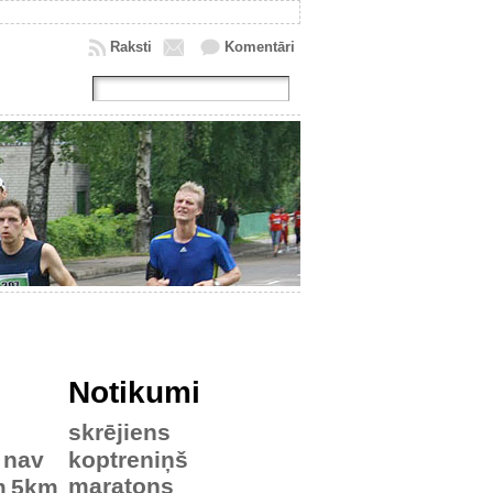
Raksti
Komentāri
Notikumi
skrējiens
nav
koptreniņš
maratons
m
5km