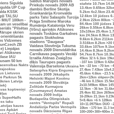
Saldus
Mārupes novads
viens
Sigulda
stafete
10.7km
14.0
Priekuļu novads 2009
AB
Sigulda UP Cup
13.4km
0.65km
32k
dambis
Berlīne
Skotija
alda
KSSK
5.2km
4x2.5km
23.
Grankanārija
Kronvalda
pļi
12.6km
10 jūdzes
6
TALSU
parks
Talsi
Salaspils
Turcija
2.9km
S
MIUT
100km -
22km
80km
~
Prāga
Smiltene
Maroka
84.4km
100 jūdzes
kam un veselībai
Rumānija
Katalonija
Veru
26km
0.55km
6.8km
seriāls "Pilsētas
(Võru) apriņķis
Alūksnes
10x10km
25.4km
1.
Mārupe skrien
novads
Toskāna
Garkalnes
km
24.5km
8.9km
1
u orientēšanās
pagasts
Stokholma
9.6km
6.2km
211km
ms
Vidzemes
stadions "Daugava"
3.516km
8.2km
>20
unCzech
ZB
Vaidava
Slovēnija
Tukuma
33.6km
107km
9.1k
ze)
Liepājas
novads 2009
Dienvidāfrika
14.4km
8.3km
9.2k
ri
Alūksnes
Carnikavas pagasts
Vecāķi
54.7km
8.7km
10.3
tlase IAU
Izraēla
Atēnas
Zvaigžņu
45km
32 h
6.1km
19k
ausam 50 km
dīķis
Taurupes pagasts
~107 km
119km
0.42
sacensības
Nakts
km
~22 km
~70 km
~
Valensija
Barselona
Ukraina
trajooksu
27.4km
7.43km
10x4.
Salacgrīva
Kipra
Engures
lus
Lietuvos
45.6km
4.6km
~23.5 
novads 2009
Jēkabpils
rė
Parkrun 5k
2km+12km slēpes+2
Helsinki
Majori
Kocēnu
Skrien Latvija
~46 km
0.15km
15.5k
novads 2009
Slovākija
2x10.549km
40km
14
iek)
Zolitūde
Kurmajora
12.5km
~36 km
31.6k
vas koptreniņi
(Courmayeur)
Amatas
29.4km
82.1km
265k
ēļas
novads 2009
Indija
16-20km
21.1km
0.23
s
SuperHalfs
Budapešta
Olimpiskais
5×8.4km
>6 h
128km
uss taku
centrs "Ventspils"
Ropaži
10+11.0975km
DUO ~
Latvijas kauss
Andalūzija
Parīze
Ventspils
10km
~170 km
11.3 k
enos
Apkārt
novads
Dārzciems
Rīgas
100+200+300+400m
2
tal Trail Series