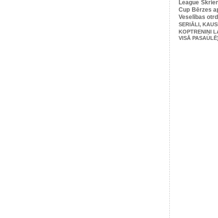
League
Skrie
Cup
Bērzes ap
Veselības otr
SERIĀLI, KAUS
KOPTRENIŅI L
VISĀ PASAULĒ