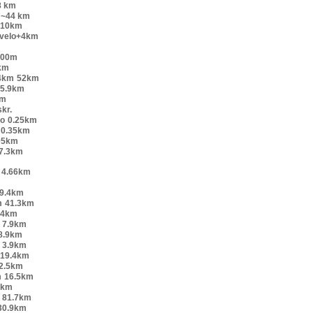
8 km
~44 km
+10km
 velo+4km
200m
km
4km
52km
5.9km
km
kr.
lo
0.25km
0.35km
05km
7.3km
4.66km
9.4km
m
41.3km
54km
7.9km
8.9km
3.9km
19.4km
2.5km
m
16.5km
 km
81.7km
30.9km