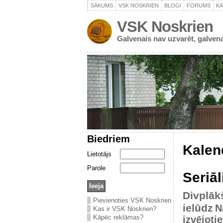
SĀKUMS
VSK NOSKRIEN
BLOGI
FORUMS
K
VSK Noskrien
Galvenais nav uzvarēt, galvena
Biedriem
Kalen
Lietotājs
Parole
Seriāl
Divplāk
Pievienoties VSK Noskrien
ielūdz
N
Kas ir VSK Noskrien?
Kāpēc reklāmas?
izvējoti