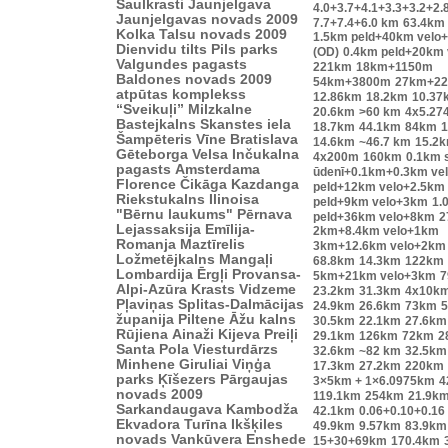
Saulkrasti
Jaunjelgava
4.0+3.7+4.1+3.3+3.2+2.
Jaunjelgavas novads 2009
7.7+7.4+6.0 km
63.4km
Kolka
Talsu novads 2009
1.5km peld+40km velo
Dienvidu tilts
Pils parks
(OD)
0.4km peld+20km
Valgundes pagasts
221km
18km+1150m
Baldones novads 2009
54km+3800m
27km+2
atpūtas komplekss
12.86km
18.2km
10.37
“Sveikuļi”
Milzkalne
20.6km
>60 km
4x5.27
Bastejkalns
Skanstes iela
18.7km
44.1km
84km
1
Šampēteris
Vīne
Bratislava
14.6km
~46.7 km
15.2
Gēteborga
Velsa
Inčukalna
4x200m
160km
0.1km s
pagasts
Amsterdama
ūdenī+0.1km+0.3km ve
Florence
Čikāga
Kazdanga
peld+12km velo+2.5km
Riekstukalns
Ilinoisa
peld+9km velo+3km
1.
"Bērnu laukums"
Pērnava
peld+36km velo+8km
2
Lejassaksija
Emīlija-
2km+8.4km velo+1km
Romanja
Maztīrelis
3km+12.6km velo+2km
Ložmetējkalns
Mangaļi
68.8km
14.3km
122km
Lombardija
Ērgļi
Provansa-
5km+21km velo+3km
7
Alpi-Azūra Krasts
Vidzeme
23.2km
31.3km
4x10k
Pļaviņas
Splitas-Dalmācijas
24.9km
26.6km
73km
županija
Piltene
Āžu kalns
30.5km
22.1km
27.6km
Rūjiena
Ainaži
Kijeva
Preiļi
29.1km
126km
72km
2
Santa Pola
Viesturdārzs
32.6km
~82 km
32.5km
Minhene
Giruliai
Viņģa
17.3km
27.2km
220km
parks
Ķīšezers
Pārgaujas
3×5km + 1×6.0975km
4
novads 2009
119.1km
254km
21.9k
Sarkandaugava
Kambodža
42.1km
0.06+0.10+0.16
Ekvadora
Turīna
Ikšķiles
49.9km
9.57km
83.9km
novads
Vankūvera
Enshede
15+30+69km
170.4km