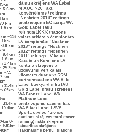
dāmu skrējiens
WA Label
65km
MIAUC
N26
Taku
m
5.6km
kopvērtējums / reitings
4km
"Noskrien 2014" reitings
.3km
piedzīvojumi
EČ
sērija
WA
29 km
Gold Label
Taku
11.5km
reitings/LKKK
triatlons
7km
~115
valsts atklātais čempionāts
3.1km
LV čempionāts
"Noskrien
~26 km
2013" reitings
"Noskrien
 km
2012" reitings
"Noskrien
m
9.4km
2011" reitings
LV kalnu
m
1.9km
Karalis un Karaliene
LV
km
1.4km
kontūra
skrējiens ar
m
25.2km
uzdevumu
vertikālais
km
~7.5
kilometrs
duatlons
RRM
47 km
partnermaratons
WA Elite
2km
Label
backyard ultra
IAU
km
11.4km
Gold Label
krāsu skrējiens
km
65km
WA Bronze Label
WA
m
Platinum Label
5km
piedzīvojumu sacensības
m
31.4km
m
10.4km
WA Silver Label
LSVS
km
Sporta spēles
*
ziemas
duatlons
skrējiens tornī (tower
24km
8-
running)
nakts skrējiens
m
9.91km
labdarības skrējiens
.48km
izaicinājums
bērnu "triatlons"