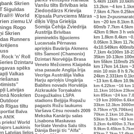
5.4km
11km
10.6km
gbank Skrien
Vanšu tilts
Brīvības iela
13.2km
~4 km
1.1k
T
Siguldas
Ziedoņdārzs
Krievija
7.5km
4.7km
0.25k
-Trail® World
Ķīpsala
Purvciems
Māras
~3 km
2×pusmarat
rien ziemu
LV
dīķis
Viļņa
Grieķija
km
~20 km
8.1km
8
Somija
Čehija
Zviedrija
60m/b
7.7km
4.5km
nings Rogo
42km
0.9km
3 h vel
Austrija
Brīvības
ņi
Skrien
km
1.8km
8.4km
~0
piemineklis
Iļģuciems
idas Runners
0.05km
3.3km
11.7
Lucavsala
Pērnavas
krējiens
4x10.549km
400m/b
apriņķis
Bavārija
Akmens
auss
7.1km
4x100m
18-
tilts
Šamonī (Chamonix)
ā
Rock 'n' Roll
35km
10-13km
100
Dzintari
Norvēģija
Brasa
km
55km
110m/b
2
Series
Dzintaru
Veneto
Mežciems
Klaipēda
km
17km
14.1km
~
ugavas spēks
visa pasaule
Anglija
Īrija
min
10 min
8 h
9.7
apļi
Valkas
Vecrīga
Austrālija
Valka
24km
2.331km
0.1k
riešanas
Harju apriņķis
Ungārija
~13 km
6.4km
10.9
ptimists”
Babītes novads
Horvātija
km
4.22km
~16 km
pļi
Latvijas
Aizkraukle
Torņakalns
11.1km
101km
23km
tlonā
Noskrien
Dzegužkalns
LSPA
km
85km
~24 km
7.
~19 km
2000m
6.6k
stadions
Beļģija
Ropažu
Outdoor
33km
12.3km
3000m
pagasts
Rožu laukums
ub
Rīgas tiltu
0.75km
n*(6.706km)
Varšava
Cēsu novads 2009
portlat Balva
70km
2.1km
10.2km
Meksika
Kanāriju salas
s
AN!K
53km
9.3km
~43 km
Lisabona
Maskavas
 prieks!
World
3.2km
4x400m
3.7k
forštate
Vendra
Salu tilts
ajors
Laukinis
9.9km
0.45km
5.7k
Dānija
Berģi
t/c "Alfa"
n Latvijas lielos
83km
7.3km
12.4km