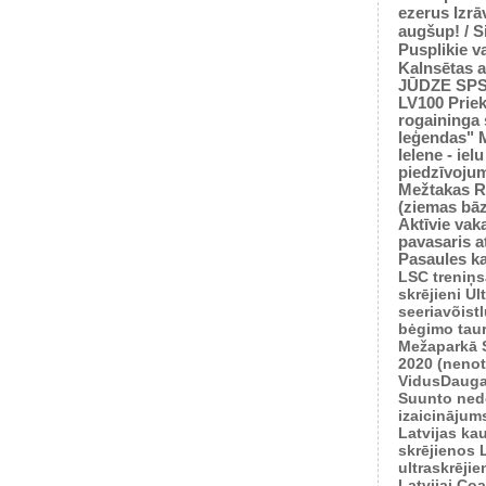
ezerus
Izrā
augšup! / 
Pusplikie v
Kalnsētas a
JŪDZE
SP
LV100
Prie
rogaininga 
leģendas"
Ielene - iel
piedzīvoju
Mežtakas
R
(ziemas bā
Aktīvie vaka
pavasaris
a
Pasaules k
LSC treniņ
skrējieni
Ul
seeriavõist
bėgimo tau
Mežaparkā
2020 (nenot
VidusDauga
Suunto ned
izaicinājum
Latvijas ka
skrējienos
ultraskrēji
Latvijai
Coas