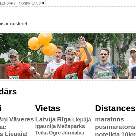
ALENDĀRS
NOSKRIETAIS
is ir noskriet
dārs
i
Vietas
Distances
šņi
Vāveres
Latvija
Rīga
maratons
Liepāja
Igaunija
Mežaparks
pusmaratons
āc
Teika
Ogre
Jūrmalas
es Liepājā!
noteikta
10k