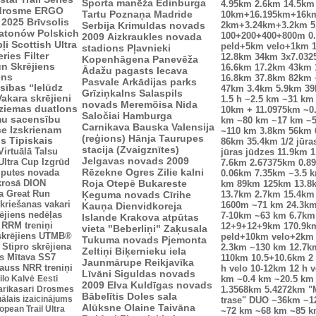
Sporta manēža
Edinburga
4.95km
2.6km
14.5km
drosme
ERGO
Tartu
Poznaņa
Madride
10km+16.195km+16k
 2025
Brīvsolis
Serbija
Krimuldas novads
2km+3.24km+3.2km
5
atonów Polskich
100+200+400+800m
0
2009
Aizkraukles novada
ļi
Scottish Ultra
peld+5km velo+1km
stadions
Pļavnieki
eries
Filter
12.8km
34km
3x7.03
Kopenhāgena
Panevēža
n Skrējiens
16.6km
17.2km
43km
Ādažu pagasts
Iecava
ens
16.8km
37.8km
82km
Pasvale
Arkādijas parks
sības “Ielūdz
47km
3.4km
5.9km
3
Grīziņkalns
Salaspils
Vakara skrējieni
1.5 h
~2.5 km
~31 km
novads
Meremõisa
Nida
ziemas duatlons
10km + 11.0975km
~0
Saločiai
Hamburga
mu sacensību
km
~80 km
~17 km
~
Carnikava
Bauska
Valensija
ce
Izskrienam
~110 km
3.8km
56km
(reģions)
Hānja
Taurupes
us
Tipiskais
86km
35.4km
1/2 jūra
stacija (Zvaigznītes)
Virtuālā Talsu
jūras jūdzes
11.9km
1
Jelgavas novads 2009
Ultra Cup
Izgrūd
7.6km
2.67375km
0.8
Rēzekne
Ogres Zilie kalni
zputes novada
0.06km
7.35km
~3.5 
krosā
DION
Roja
Otepē
Bukareste
km
89km
125km
13.8
a
Great Run
Ķeguma novads
Cīrihe
13.7km
2.7km
15.4km
kriešanas vakari
Kauņa
Dienvidkoreja
1600m
~71 km
24.3k
ējiens nedēļas
7-10km
~63 km
6.7km
Islande
Krakova
atpūtas
RRM treniņi
12+9+12+9km
170.9k
vieta "Beberliņi"
Zaķusala
skrējiens
UTMB®
peld+10km velo+2km
Tukuma novads
Pjemonta
Stipro skrējiena
2.3km
~130 km
12.7k
Zeltiņi
Biķernieku iela
s
Mītava
SS7
110km
10.5+10.6km
2
Jaunmārupe
Reikjavīka
auss
NRR treniņi
h velo
10-12km
12 h v
Līvāni
Siguldas novads
ilo Kalvė
Eesti
km
~0.4 km
~20.5 km
2009
Elva
Kuldīgas novads
arikasari
Drosmes
1.3568km
5.4272km
"
Bābelītis
Doles sala
uālais izaicinājums
trase"
DUO ~36km
~1
Alūksne
Olaine
Taivāna
pean Trail Ultra
~72 km
~68 km
~85 