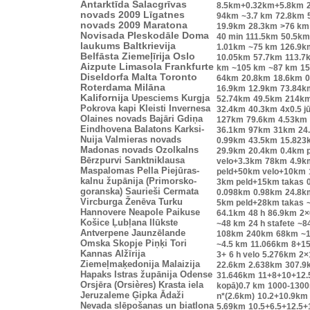
Antarktīda
Salacgrīvas
8.5km+0.32km+5.8km
novads 2009
Līgatnes
94km
~3.7 km
72.8km
novads 2009
Maratona
19.9km
28.3km
>76 km
Novisada
Pleskodāle
Doma
40 min
111.5km
50.5km
laukums
Baltkrievija
1.01km
~75 km
126.9k
Belfāsta
Ziemeļīrija
Oslo
10.05km
57.7km
113.7
Aizpute
Limasola
Frankfurte
km
~105 km
~87 km
15
Diseldorfa
Malta
Toronto
64km
20.8km
18.6km
0
Roterdama
Milāna
16.9km
12.9km
73.84k
Kalifornija
Upesciems
Kurgja
52.74km
49.5km
214k
Pokrova kapi
Kleisti
Invernesa
32.4km
40.3km
4x0.5 j
Olaines novads
Bajāri
Gdiņa
127km
79.6km
4.53km
Eindhovena
Balatons
Karksi-
36.1km
97km
31km
24
Nuija
Valmieras novads
0.99km
43.5km
15.823
Madonas novads
Ozolkalns
29.9km
20.4km
0.4km 
Bērzpurvi
Sanktniklausa
velo+3.3km
78km
4.9k
Maspalomas
Pella
Piejūras-
peld+50km velo+10km
kalnu župānija (Primorsko-
3km peld+15km takas
goranska)
Saurieši
Cermata
0.098km
0.98km
24.8k
Vircburga
Ženēva
Turku
5km peld+28km takas
Hannovere
Neapole
Paikuse
64.1km
48 h
86.9km
2×
Košice
Ļubļana
Ilūkste
~48 km
24 h stafete
~8
Antverpene
Jaunzēlande
108km
240km
68km
~1
Omska
Skopje
Piņķi
Tori
~4.5 km
11.066km
8+1
Kannas
Alžīrija
3+
6 h velo
5.276km
2×
Ziemeļmaķedonija
Malaizija
22.6km
2.638km
307.9
Hapaks
Istras župānija
Odense
31.646km
11+8+10+12.5
Orsjēra (Orsières)
Krasta iela
kopā)0.7 km
1000-130
Jeruzaleme
Ģipka
Ādaži
n*(2.6km)
10.2+10.9km
Nevada
slēpošanas un biatlona
5.69km
10.5+6.5+12.5+