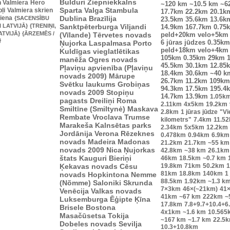
Bulduri
Ziepniekkalns
n Valmiera
Hero
~120 km
~10.5 km
~6
Sparta
Valga
Stambula
ļi
Valmiera skrien
17.7km
22.2km
20.1k
diena
Dublina
Brazīlija
{SACENSĪBU
23.5km
35.6km
13.6k
I LATVIJĀ}
{TRENIŅI,
Sanktpēterburga
Viljandi
14.9km
167.7km
0.75
ATVIJĀ}
{ĀRZEMĒS /
(Vīlande)
Tērvetes novads
peld+20km velo+5km
}
Ņujorka
Laspalmasa
Porto
6 jūras jūdzes
0.35km
peld+18km velo+4km
Kuldīgas vieglatlētikas
105km
0.35km
29km
manēža
Ogres novads
45.5km
30.1km
12.85
Pļaviņu apvienība (Pļaviņu
18.4km
30.6km
~40 k
novads 2009)
Mārupe
26.7km
11.2km
109km
Svētku laukums
Grobiņas
94.3km
17.5km
195.4
novads 2009
Stopiņu
14.7km
13.9km
1.05k
pagasts
Dreiliņi
Roma
2.11km
4x5km
19.2km
Smiltīne (Smiltynė)
Maskava
2.8km
1 jūras jūdze
"Vi
Rembate
Vroclava
Trumse
kilometrs"
7.4km
11.5
Marakeša
Kalnsētas parks
2.34km
5x5km
12.2km
Jordānija
Verona
Rēzeknes
0.478km
0.94km
6.9km
novads
Madeira
Madonas
21.2km
21.7km
~55 km
novads 2009
Nica
Ņujorkas
42.8km
~38 km
26.1km
štats
Kauguri
Bieriņi
46km
18.5km
~0.7 km
Ķekavas novads
Cēsu
19.8km
71km
50.2km
1
81km
18.8km
140km
1
novads
Hopkintona
Nemme
88.5km
1.92km
~1.3 k
(Nõmme)
Saloniki
Skrunda
7×3km
46×(~21km)
41
Venēcija
Valkas novads
41km
~67 km
222km
~
Luksemburga
Ēģipte
Ķīna
17.8km
7.8+9.7+10.4+6
Brisele
Bostona
4x1km
~1.6 km
10.565
Masačūsetsa
Tokija
~167 km
~1.7 km
22.5
Dobeles novads
Sevilja
10.3+10.8km