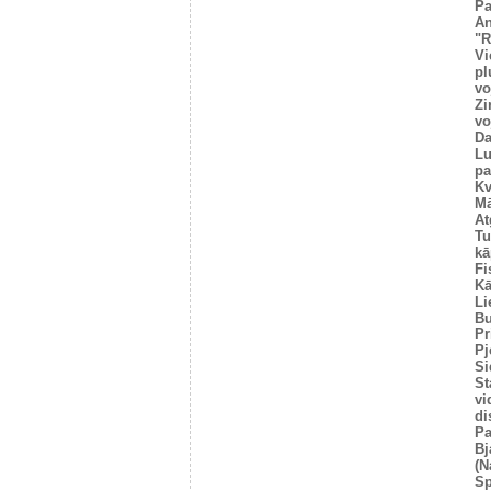
Pa
An
"R
Vi
pl
vo
Zi
vo
Da
Lu
pa
Kv
Mā
At
Tu
kā
Fi
Kā
Li
Bu
Pr
Pj
Si
St
vi
di
Pa
Bj
(N
Sp