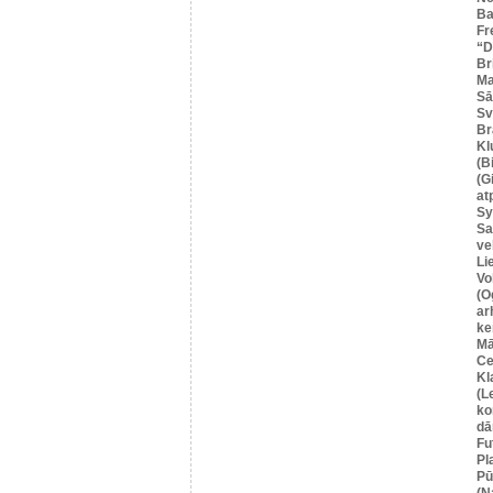
Ba
Fr
“
Br
Ma
Sā
Sv
Br
Kl
(B
(G
at
Sy
Sa
ve
Li
Vo
(O
ar
ke
Mā
Ce
Kl
(L
ko
dā
Fu
Pl
Pū
(N