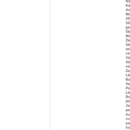
Na
Ka
Ao
Mo
20
Sē
pa
Šķ
Ma
Zi
Sk
no
ce
Vi
Ak
vi
Za
Li
Ba
Va
Po
Lī
Ro
(H
Ja
pa
Au
no
pa
žu