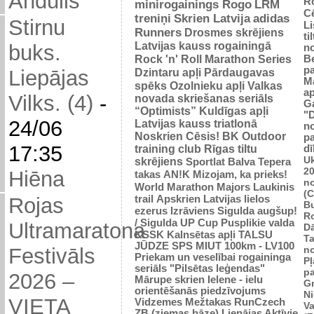
Andulis
R
minirogainings Rogo
LRM
C
treniņi
Skrien Latvija
adidas
Stirnu
L
Runners
Drosmes skrējiens
ti
Latvijas kauss rogainingā
buks.
n
Rock 'n' Roll Marathon Series
Be
p
Dzintaru apļi
Pārdaugavas
Liepājas
M
spēks
Ozolnieku apļi
Valkas
ap
Vilks. (4)
-
novada skriešanas seriāls
G
“Optimists”
Kuldīgas apļi
"
24/06
Latvijas kauss triatlonā
n
Noskrien Cēsis!
BK
Outdoor
p
17:35
training club
Rīgas tiltu
dī
Uk
skrējiens
Sportlat Balva
Tepera
2
Hiēna
takas
AN!K
Mizojam, ka prieks!
n
World Marathon Majors
Laukinis
(
trail
Apskrien Latvijas lielos
Rojas
B
ezerus
Izrāviens
Sigulda augšup!
R
/ Sigulda UP Cup
Pusplikie valda
Ultramaratona
D
KSSK
Kalnsētas apļi
TALSU
Ta
JŪDZE
SPS
MIUT
100km - LV100
n
Festivāls
Priekam un veselībai
rogaininga
Pļ
seriāls "Pilsētas leģendas"
p
2026 –
Mārupe skrien
Ielene - ielu
Gr
orientēšanās piedzīvojums
N
VIETA
Vidzemes Mežtakas
RunCzech
Va
ZB (ziemas bāze)
Liepājas Aktīvie