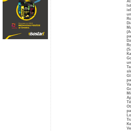
Al
Is
ie
un
Ro
Di
Ma
(A
pa
Dz
Ro
(S
Ka
G
un
Ta
sl
Gl
pa
Va
Go
Mi
Ap
Tē
Ot
pa
Lo
Tr
Ke
Ve