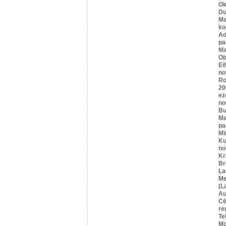
Ok
Du
Ma
ko
A
pa
Ma
Ob
Ei
no
Ro
20
ez
no
Bu
Ma
pa
Mi
Ku
no
Kr
Br
Ļa
Me
(L
Au
Cē
re
Te
Mo