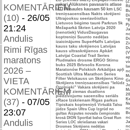
(Z
vakari
Alūksnes pavasaris
atlase
KOMENTĀRIEM
R
IAU Pasaules kausam 50 km
LSC
B
treniņsacensības
Nakts skrējieni
Di
(10)
-
26/05
Ultrajooksu seeriavõistlus
"B
Lietuvos bėgimo taurė
Parkrun 5k
P
21:24
Mežaparkā
Skrien Latvija 2020
J
(nenotiek)
VidusDaugavas
n
Andulis
koptreniņi
Suunto nedēļas
Do
izaicinājums
SuperHalfs
Latvijas
Zi
kauss taku skrējienos
Latvijas
Rimi Rīgas
D
kauss ultraskrējienos
Apkārt
(V
Latvijai
Coastal Trail Series
ap
maratons
Pludmales drosme
ERGO Stirnu
vi
buks 2025
Brīvsolis
Korona
l
2026 –
Maratonów Polskich
Arkādijas apļi
n
Scottish Ultra Marathon Series
M
VIETA
Filter Velokauss un Skrējiens
Kino
G
Skrējiens
treniņsacensības “Ielūdz
Jo
Ozolnieki”
Vakara skrējieni pa
KOMENTĀRIEM
M
Rīgu
A2 ziemas duatlons
2
piedzīvojumu sacensību seriāls
Ķ
(37)
-
07/05
xRace
Izskrienam Rīgas parkus
N
Tipiskais koptreniņš
Virtuālā Talsu
n
jūdze
Spain Ultra Cup
Izgrūd no
23:07
B
gultas
Aizputes novada čempionāts
n
krosā
DION Sportlat balva
Great Run
Andulis
J
Series
LOC skriešanas vakari
n
Drosmes Skrējiens nedēļas