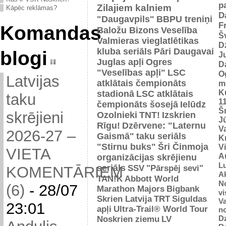
p
Zilajiem kalniem
Kāpēc reklāmas?
D
"Daugavpils"
BBPU treniņi
F
Komandas
Baložu Bizons
Veselība
Š
Valmieras vieglatlētikas
D
kluba seriāls
Pāri Daugavai
blogi
J
Juglas apļi
Ogres
D
"Veselības apļi"
LSC
O
Latvijas
atklātais čempionāts
m
K
stadionā
LSC atklātais
taku
1
čempionāts šosejā
Ielūdz
Š
skrējieni
Ozolnieki
TNT!
Izskrien
J
Rīgu!
Dzērvene: "Laternu
Va
2026-27 –
Gaismā"
taku seriāls
Kr
"Stirnu buks"
Šri Činmoja
V
VIETA
Au
organizācijas skrējienu
L
seriāls
SSV
"Pārspēj sevi"
KOMENTĀRIEM
Ak
TAN!K
Abbott World
No
(6)
-
28/07
Marathon Majors
Bigbank
vi
Skrien Latvija
TRT
Siguldas
Va
23:01
apļi
Ultra-Trail® World Tour
n
D
Noskrien ziemu
LV