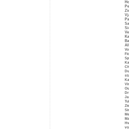
Ho
Pe
Z
Vj
Pa
Sa
Si
Ve
Ka
Ba
Al
Vo
Fi
Sp
Ka
C
Du
st
Ka
Vi
Ou
Dr
Ja
Tu
Zi
Si
Me
Ma
Hv
vo