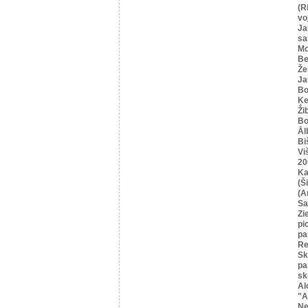
(R
vo
Ja
sa
Mo
Be
Že
Ja
Bo
Ķe
Ži
Bo
Āl
Bi
Vi
20
Ka
(Ši
(A
Sa
Zi
pi
pa
Re
Sk
pa
sk
Al
"A
Ne