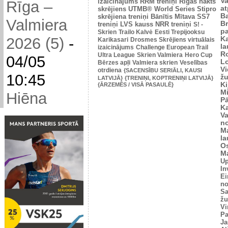
V
izaicinājums
RRM treniņi
Rīgas nakts
Rīga –
at
skrējiens
UTMB® World Series
Stipro
Ba
skrējiena treniņi
Bānītis
Mītava
SS7
Valmiera
Br
treniņi
LVS kauss
NRR treniņi
S! -
p
Skrien
Trailo Kalvė
Eesti Trepijooksu
2026 (5)
-
K
Karikasari
Drosmes Skrējiens virtuālais
l
izaicinājums
Challenge European Trail
R
Ultra League
Skrien Valmiera
Hero Cup
04/05
L
Bērzes apļi
Valmiera skrien
Veselības
V
otrdiena
{SACENSĪBU SERIĀLI, KAUSI
10:45
žu
LATVIJĀ}
{TRENIŅI, KOPTRENIŅI LATVIJĀ}
Ki
{ĀRZEMĒS / VISĀ PASAULĒ}
M
Hiēna
P
K
V
n
M
l
O
Ma
U
In
Ei
no
Sa
žu
Vi
Pa
Ja