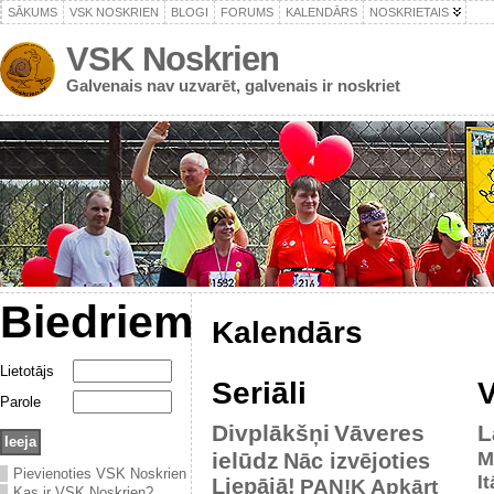
SĀKUMS
VSK NOSKRIEN
BLOGI
FORUMS
KALENDĀRS
NOSKRIETAIS
VSK Noskrien
Galvenais nav uzvarēt, galvenais ir noskriet
Biedriem
Kalendārs
Lietotājs
Seriāli
V
Parole
Divplākšņi
Vāveres
L
ielūdz
M
Nāc izvējoties
Pievienoties VSK Noskrien
It
Liepājā!
PAN!K
Apkārt
Kas ir VSK Noskrien?