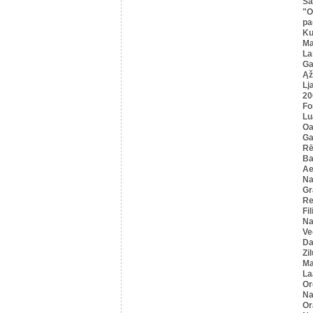
Sa
"O
pa
K
Ma
La
Ga
Ąž
Lj
20
Fo
Lu
Oa
Ga
Rē
Ba
Ae
Na
Gr
Re
Fi
Na
Ve
Da
Zi
Ma
La
Or
Na
Or