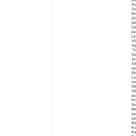
Au
Ja
Il
(A
pil
U
pa
Lē
Vē
Ag
"S
So
Je
Al
na
(N
La
no
Ol
Si
pa
Pr
Va
Me
ap
ap
Ņū
Ku
Ka