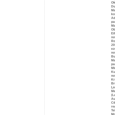
Ok
Du
Ma
ko
A
pa
Ma
Ob
Ei
no
Ro
20
ez
no
Bu
Ma
pa
Mi
Ku
no
Kr
Br
Ļa
Me
(L
Au
Cē
re
Te
Mo