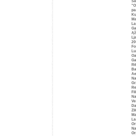
Sa
"O
pa
K
Ma
La
Ga
Ąž
Lj
20
Fo
Lu
Oa
Ga
Rē
Ba
Ae
Na
Gr
Re
Fi
Na
Ve
Da
Zi
Ma
La
Or
Na
Or