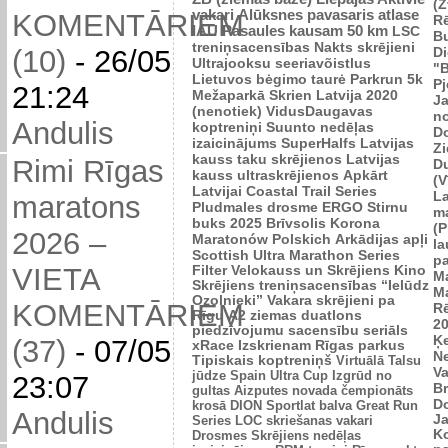
(Z
vakari
Alūksnes pavasaris
atlase
KOMENTĀRIEM
R
IAU Pasaules kausam 50 km
LSC
B
treniņsacensības
Nakts skrējieni
Di
(10)
-
26/05
Ultrajooksu seeriavõistlus
"B
Lietuvos bėgimo taurė
Parkrun 5k
P
21:24
Mežaparkā
Skrien Latvija 2020
J
(nenotiek)
VidusDaugavas
n
Andulis
koptreniņi
Suunto nedēļas
Do
izaicinājums
SuperHalfs
Latvijas
Zi
kauss taku skrējienos
Latvijas
Rimi Rīgas
D
kauss ultraskrējienos
Apkārt
(V
Latvijai
Coastal Trail Series
L
maratons
Pludmales drosme
ERGO Stirnu
m
buks 2025
Brīvsolis
Korona
(P
2026 –
Maratonów Polskich
Arkādijas apļi
l
Scottish Ultra Marathon Series
p
VIETA
Filter Velokauss un Skrējiens
Kino
M
Skrējiens
treniņsacensības “Ielūdz
M
Ozolnieki”
Vakara skrējieni pa
KOMENTĀRIEM
R
Rīgu
A2 ziemas duatlons
2
piedzīvojumu sacensību seriāls
Ķ
(37)
-
07/05
xRace
Izskrienam Rīgas parkus
N
Tipiskais koptreniņš
Virtuālā Talsu
V
jūdze
Spain Ultra Cup
Izgrūd no
23:07
Br
gultas
Aizputes novada čempionāts
D
krosā
DION Sportlat balva
Great Run
Andulis
J
Series
LOC skriešanas vakari
K
Drosmes Skrējiens nedēļas