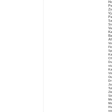
Ho
Pe
Z
Vj
Pa
Sa
Si
Ve
Ka
Ba
Al
Vo
Fi
Sp
Ka
C
Du
st
Ka
Vi
Ou
Dr
Ja
Tu
Zi
Si
Me
Ma
Hv
vo