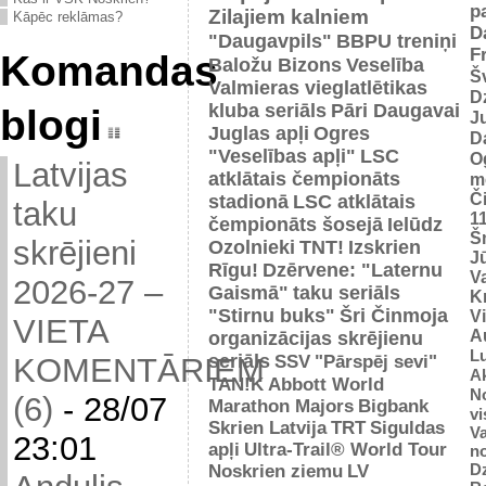
p
Zilajiem kalniem
Kāpēc reklāmas?
D
"Daugavpils"
BBPU treniņi
F
Komandas
Baložu Bizons
Veselība
Š
Valmieras vieglatlētikas
D
kluba seriāls
Pāri Daugavai
blogi
J
Juglas apļi
Ogres
D
"Veselības apļi"
LSC
O
Latvijas
atklātais čempionāts
m
Č
stadionā
LSC atklātais
taku
1
čempionāts šosejā
Ielūdz
Š
skrējieni
Ozolnieki
TNT!
Izskrien
J
Rīgu!
Dzērvene: "Laternu
Va
2026-27 –
Gaismā"
taku seriāls
Kr
"Stirnu buks"
Šri Činmoja
V
VIETA
Au
organizācijas skrējienu
L
seriāls
SSV
"Pārspēj sevi"
KOMENTĀRIEM
Ak
TAN!K
Abbott World
No
(6)
-
28/07
Marathon Majors
Bigbank
vi
Skrien Latvija
TRT
Siguldas
Va
23:01
apļi
Ultra-Trail® World Tour
n
D
Noskrien ziemu
LV