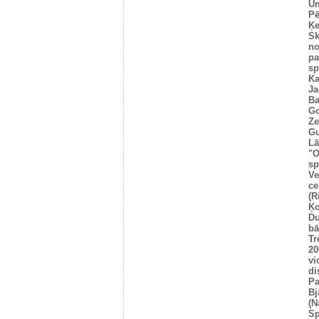
Um
Pē
Ķe
Sk
no
pa
sp
Ka
Ja
Ba
Go
Ze
Gu
Lā
"O
sp
Ve
ce
(R
Ķo
Du
bā
Tr
20
vi
di
Pa
Bj
(N
Sp