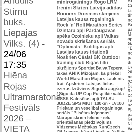
Andulis
R
minirogainings Rogo
LRM
C
treniņi
Skrien Latvija
adidas
Stirnu
L
Runners
Drosmes skrējiens
ti
Latvijas kauss rogainingā
buks.
n
Rock 'n' Roll Marathon Series
Be
p
Dzintaru apļi
Pārdaugavas
Liepājas
M
spēks
Ozolnieku apļi
Valkas
ap
Vilks. (4)
-
novada skriešanas seriāls
G
“Optimists”
Kuldīgas apļi
"
24/06
Latvijas kauss triatlonā
n
Noskrien Cēsis!
BK
Outdoor
p
17:35
training club
Rīgas tiltu
dī
Uk
skrējiens
Sportlat Balva
Tepera
2
Hiēna
takas
AN!K
Mizojam, ka prieks!
n
World Marathon Majors
Laukinis
(
trail
Apskrien Latvijas lielos
Rojas
B
ezerus
Izrāviens
Sigulda augšup!
R
/ Sigulda UP Cup
Pusplikie valda
Ultramaratona
D
KSSK
Kalnsētas apļi
TALSU
Ta
JŪDZE
SPS
MIUT
100km - LV100
n
Festivāls
Priekam un veselībai
rogaininga
Pļ
seriāls "Pilsētas leģendas"
p
2026 –
Mārupe skrien
Ielene - ielu
Gr
orientēšanās piedzīvojums
N
VIETA
Vidzemes Mežtakas
RunCzech
Va
ZB (ziemas bāze)
Liepājas Aktīvie