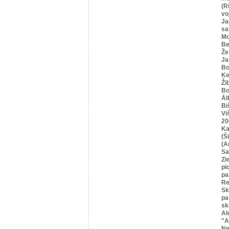
(R
vo
Ja
sa
Mo
Be
Že
Ja
Bo
Ķe
Ži
Bo
Āl
Bi
Vi
20
Ka
(Ši
(A
Sa
Zi
pi
pa
Re
Sk
pa
sk
Al
"A
Ne