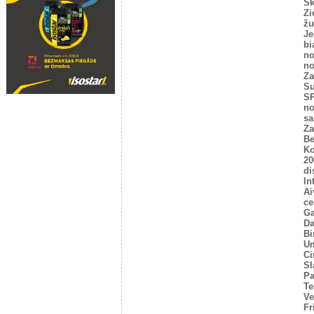
Sk
Zi
žu
Je
bi
no
no
Za
Su
SP
no
sa
Za
Be
Ko
20
di
In
Ai
ce
Ga
Da
Bi
U
Ci
Sl
P
Te
Ve
Fr