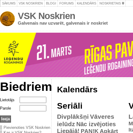
SĀKUMS
VSK NOSKRIEN
BLOGI
FORUMS
KALENDĀRS
NOSKRIETAIS
VSK Noskrien
Galvenais nav uzvarēt, galvenais ir noskriet
Biedriem
Kalendārs
Lietotājs
Seriāli
V
Parole
Divplākšņi
Vāveres
L
ielūdz
M
Nāc izvējoties
Pievienoties VSK Noskrien
It
Liepājā!
PAN!K
Apkārt
Kas ir VSK Noskrien?