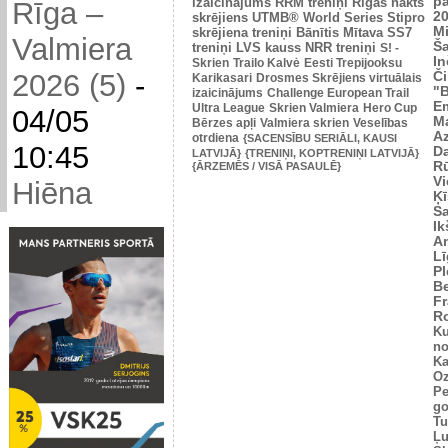
p
izaicinājums
RRM treniņi
Rīgas nakts
Rīga –
2
skrējiens
UTMB® World Series
Stipro
Mi
skrējiena treniņi
Bānītis
Mītava
SS7
Valmiera
Š
treniņi
LVS kauss
NRR treniņi
S! -
In
Skrien
Trailo Kalvė
Eesti Trepijooksu
2026 (5)
-
Č
Karikasari
Drosmes Skrējiens virtuālais
"
izaicinājums
Challenge European Trail
Em
Ultra League
Skrien Valmiera
Hero Cup
04/05
M
Bērzes apļi
Valmiera skrien
Veselības
Az
otrdiena
{SACENSĪBU SERIĀLI, KAUSI
10:45
Da
LATVIJĀ}
{TRENIŅI, KOPTRENIŅI LATVIJĀ}
Rū
{ĀRZEMĒS / VISĀ PASAULĒ}
Vi
Hiēna
Ķī
S
Ik
An
L
Pl
Be
Fr
R
Ku
no
Ka
Oz
Pe
go
Tu
Ļu