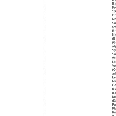
Ba
Fr
“
Br
Ma
Sā
Sv
Br
Kl
(B
(G
at
Sy
Sa
ve
Li
Vo
(O
ar
ke
Mā
Ce
Kl
(L
ko
dā
Fu
Pl
Pū