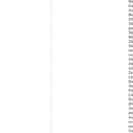
Na
Ka
Ao
Mo
20
Sē
pa
Šķ
Ma
Zi
Sk
no
ce
Vi
Ak
vi
Za
Li
Ba
Va
Po
Lī
Ro
(H
Ja
pa
Au
no
pa
žu