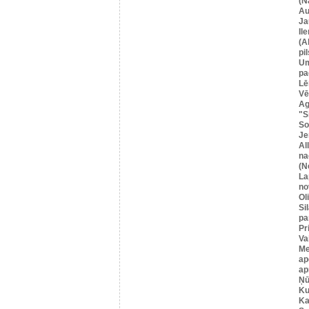
(N
Au
Ja
Il
(A
pil
U
pa
Lē
Vē
Ag
"S
So
Je
Al
na
(N
La
no
Ol
Si
pa
Pr
Va
Me
ap
ap
Ņū
Ku
Ka