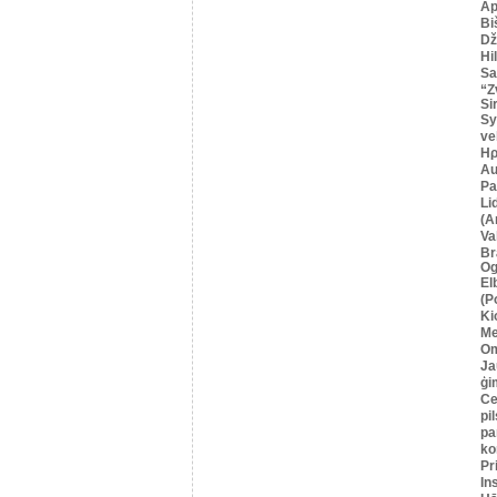
Ap
Bi
Dž
Hi
Sa
“Z
Si
Sy
ve
Ηρ
Au
Pa
Li
(A
Va
Br
Og
El
(P
Ki
Me
O
Ja
ģi
Се
pil
pa
ko
Pr
In