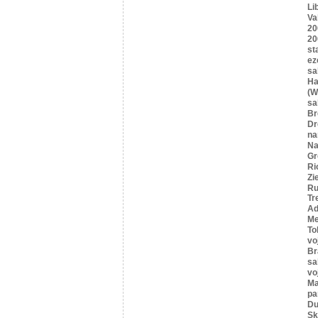
Li
Va
20
20
st
ez
sa
Ha
(W
sa
B
Dr
n
Na
Gr
Ri
Zi
Ru
Tr
Ad
Me
To
vo
Br
sa
vo
Ma
pa
Du
Sk