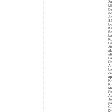
Za
Lī
Dz
no
An
Sā
L
Ka
Be
La
Ko
He
20
ak
sl
La
Do
Ai
La
ce
ap
Kr
Kn
Mi
R
Ap
Jo
pa
Ci
Dr