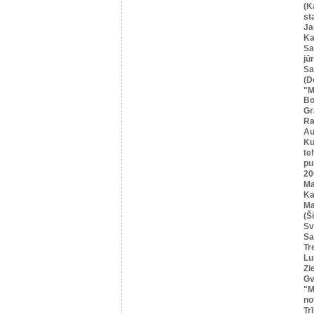
(K
st
Ja
Ka
Sa
jū
Sa
(D
"M
Bo
Gr
Ra
Au
Ku
te
pu
20
M
Ka
Ma
(Ši
Sv
Sa
Tr
Lu
Zi
Gv
"M
no
Tr