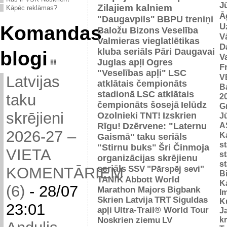
J
Zilajiem kalniem
Kāpēc reklāmas?
Ā
"Daugavpils"
BBPU treniņi
U
Komandas
Baložu Bizons
Veselība
V
Valmieras vieglatlētikas
D
kluba seriāls
Pāri Daugavai
blogi
V
Juglas apļi
Ogres
F
"Veselības apļi"
LSC
V
Latvijas
atklātais čempionāts
B
stadionā
LSC atklātais
taku
2
čempionāts šosejā
Ielūdz
G
skrējieni
Ozolnieki
TNT!
Izskrien
J
A
Rīgu!
Dzērvene: "Laternu
2026-27 –
Ka
Gaismā"
taku seriāls
s
"Stirnu buks"
Šri Činmoja
VIETA
s
organizācijas skrējienu
s
seriāls
SSV
"Pārspēj sevi"
KOMENTĀRIEM
B
TAN!K
Abbott World
K
(6)
-
28/07
Marathon Majors
Bigbank
I
Skrien Latvija
TRT
Siguldas
K
23:01
apļi
Ultra-Trail® World Tour
J
Noskrien ziemu
LV
k