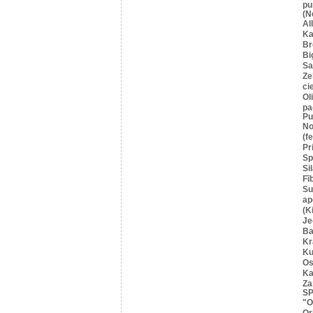
pu
(N
Al
Ka
Br
Bi
Sa
Ze
ci
Ol
pa
Pu
No
(f
Pr
Sp
Si
Fī
Su
ap
(K
Je
Ba
Kr
Ku
Os
Ka
Za
SP
"O
Or