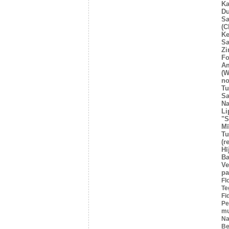
Ka
Du
Sa
(C
Ke
Sa
Z
Fo
A
(W
no
Tu
Sa
Na
Li
"S
Mī
Tu
(r
Hī
Ba
Ve
pa
Fl
Te
Fi
Pe
mu
Na
Be