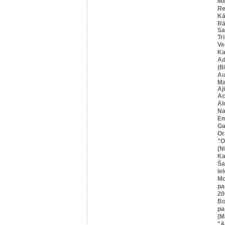
Mi
Re
Kā
Rā
Sa
Tr
Ve
Ka
Ad
(B
Au
Ma
Aj
Ac
Al
Na
Em
Ga
Or
"O
(N
Ka
Ša
iel
Mo
pa
20
Bo
pa
(M
"A