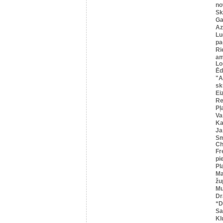
no
Sk
Ga
Az
Lu
pa
Ri
am
Lo
Ēd
"A
sk
Ei
R
Pļ
Va
Ka
Ja
Sm
Ch
Fr
pi
Pl
Ma
žu
Mu
Dr
“
Sa
Kl