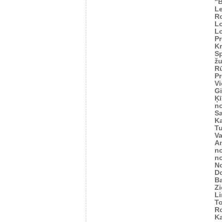
"
Le
R
L
L
Pr
Kr
Sp
žu
Rū
Pr
Vi
Gi
Ķī
n
S
K
Tu
V
An
n
n
N
D
Ba
Zi
L
T
R
Ka