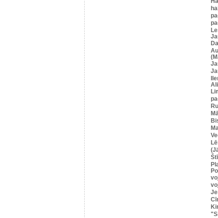
Hā
ha
pa
pa
Le
Ja
Da
Au
(M
Ja
Ja
Il
Al
Li
pa
Ru
Mā
Bi
Ma
Ve
Lē
(J
Štī
Pl
Po
vo
vo
Je
Cī
Ki
"S