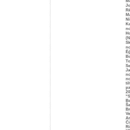
M
Jo
R
M
Ni
K
n
H
(
S
n
Ēģ
B
To
Se
J
n
n
ti
p
2
“S
Ba
Š
Br
Ve
A
Č
Ri