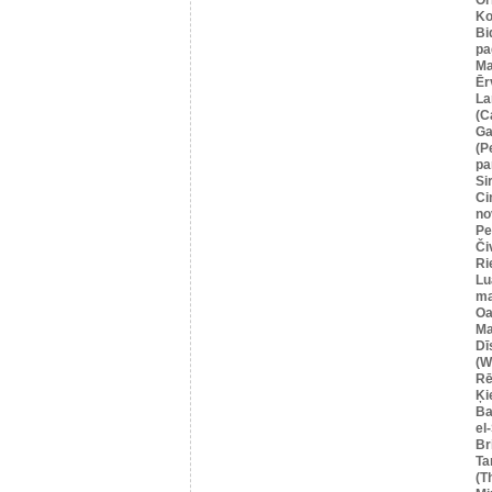
Ko
Bi
pa
Ma
Ēr
La
(C
Ga
(P
pa
Si
Ci
no
Pe
Či
Ri
Lu
ma
Oa
Ma
Dī
(W
Rē
Ķi
Ba
el
Br
Ta
(T