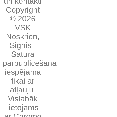
un kontakti
Copyright
© 2026
VSK
Noskrien
,
Signis
-
Satura
pārpublicēšana
iespējama
tikai ar
atļauju.
Vislabāk
lietojams
ar
Chrome