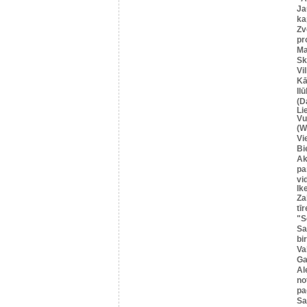
Ja
ka
Zv
pr
Ma
Sk
Vi
Kā
Il
(D
Li
Vu
(W
Vi
Bi
Ak
pa
vi
Ik
Za
tīr
"S
Sa
bi
Va
Ga
Al
no
pa
S