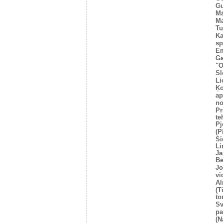
Gu
Mā
Ma
Tu
Ka
sp
E
Ga
"O
Sl
Li
Ķo
ap
no
P
te
Pj
(P
Si
Li
Ja
Bē
Jo
vi
Al
(T
to
Sv
pa
(N