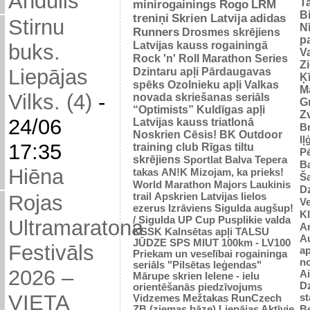
Andulis
Ta
minirogainings Rogo
LRM
B
treniņi
Skrien Latvija
adidas
Stirnu
N
Runners
Drosmes skrējiens
p
Latvijas kauss rogainingā
buks.
Va
Rock 'n' Roll Marathon Series
Z
Dzintaru apļi
Pārdaugavas
Liepājas
Ķ
spēks
Ozolnieku apļi
Valkas
M
Vilks. (4)
-
novada skriešanas seriāls
Gr
“Optimists”
Kuldīgas apļi
Zv
24/06
Latvijas kauss triatlonā
Br
Noskrien Cēsis!
BK
Outdoor
Iļ
17:35
training club
Rīgas tiltu
Pē
skrējiens
Sportlat Balva
Tepera
Ba
Hiēna
takas
AN!K
Mizojam, ka prieks!
Š
World Marathon Majors
Laukinis
Dz
trail
Apskrien Latvijas lielos
Rojas
V
ezerus
Izrāviens
Sigulda augšup!
K
/ Sigulda UP Cup
Pusplikie valda
Ultramaratona
An
KSSK
Kalnsētas apļi
TALSU
Au
JŪDZE
SPS
MIUT
100km - LV100
Festivāls
ap
Priekam un veselībai
rogaininga
n
seriāls "Pilsētas leģendas"
2026 –
Ai
Mārupe skrien
Ielene - ielu
D
orientēšanās piedzīvojums
VIETA
st
Vidzemes Mežtakas
RunCzech
Be
ZB (ziemas bāze)
Liepājas Aktīvie