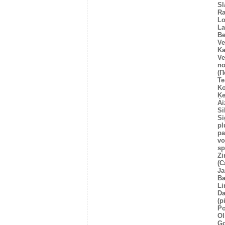
Sl
Ra
Lo
La
Be
Ve
Ka
Ve
no
(Π
Te
Ko
Ķe
Ai
Si
Si
pl
pa
vo
sp
Zi
(C
Ja
Ba
Li
Da
(p
Po
Ol
Go