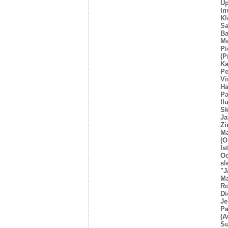
U
In
Kl
Sa
Ba
Ma
Pi
(P
Ka
Pe
Vi
Ha
Pa
Il
Sk
Ja
Zi
Ma
(O
Is
O
sl
"J
Ma
Ro
Di
Je
Pa
(A
Su