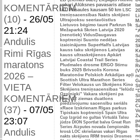
vakari
Alūksnes pavasaris
atlase
l
KOMENTĀRIEM
IAU Pasaules kausam 50 km
LSC
2
treniņsacensības
Nakts skrējieni
L
(10)
-
26/05
Ultrajooksu seeriavõistlus
Ma
Lietuvos bėgimo taurė
Parkrun 5k
Sa
21:24
Mežaparkā
Skrien Latvija 2020
"A
(nenotiek)
VidusDaugavas
n
Andulis
koptreniņi
Suunto nedēļas
2
izaicinājums
SuperHalfs
Latvijas
Sk
kauss taku skrējienos
Latvijas
K
Rimi Rīgas
kauss ultraskrējienos
Apkārt
Sa
Latvijai
Coastal Trail Series
S
maratons
Pludmales drosme
ERGO Stirnu
R
buks 2025
Brīvsolis
Korona
(V
2026 –
Maratonów Polskich
Arkādijas apļi
n
Scottish Ultra Marathon Series
G
VIETA
Filter Velokauss un Skrējiens
Kino
S
Skrējiens
treniņsacensības “Ielūdz
"
Ozolnieki”
Vakara skrējieni pa
Sl
KOMENTĀRIEM
Rīgu
A2 ziemas duatlons
2
piedzīvojumu sacensību seriāls
C
(37)
-
07/05
xRace
Izskrienam Rīgas parkus
Ve
Tipiskais koptreniņš
Spain Ultra
Zv
Cup
Izgrūd no gultas
Virtuālā Talsu
23:07
p
jūdze
DION Sportlat balva
Great Run
B
Series
Aizputes novada čempionāts
Andulis
Sa
krosā
LOC skriešanas vakari
Rīgas
n
nakts skrējiens
RRM treniņi
Drosmes