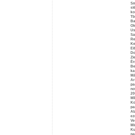
Sm
sl
ko
Tbi
Ba
Ol
Us
Sa
Re
Ke
Ei
Do
Zi
Ēr
Be
ka
Mā
Ar
pa
no
20
Mī
Ko
pa
Al
ez
Ve
Mi
Ku
pa