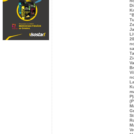
n
Di
K
"B
T
Ze
J
Lī
2
n
sa
T
Zi
Va
Br
Vi
n
L
Ku
m
Pļ
(P
M
G
S
R
M
Vr