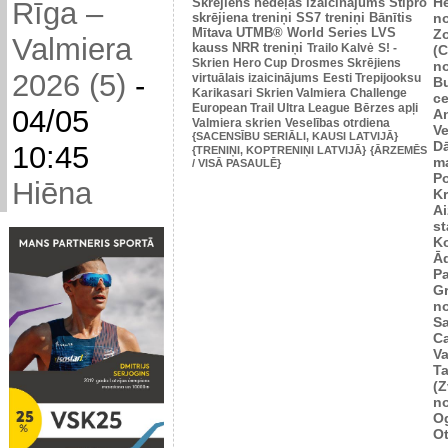
He
Skrējiens nedēļas izaicinājums
Stipro
Rīga –
skrējiena treniņi
SS7 treniņi
Bānītis
n
Mītava
UTMB® World Series
LVS
Zo
Valmiera
kauss
NRR treniņi
Trailo Kalvė
S! -
(
Skrien
Hero Cup
Drosmes Skrējiens
n
2026 (5)
-
virtuālais izaicinājums
Eesti Trepijooksu
B
Karikasari
Skrien Valmiera
Challenge
ce
European Trail Ultra League
Bērzes apļi
04/05
An
Valmiera skrien
Veselības otrdiena
Ve
{SACENSĪBU SERIĀLI, KAUSI LATVIJĀ}
D
10:45
{TRENIŅI, KOPTRENIŅI LATVIJĀ}
{ĀRZEMĒS
m
/ VISĀ PASAULĒ}
P
Hiēna
K
Ai
st
K
Ā
P
Gr
n
Sa
C
Va
Ta
(Z
n
Og
O