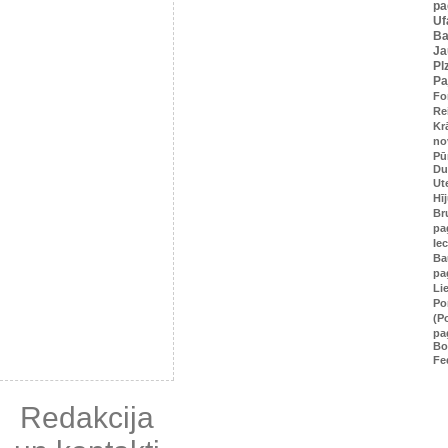
pa
Uf
Ba
Ja
Pl
Pa
Fo
Re
Kr
no
Pū
Du
Ut
Hī
Br
pa
Ie
Ba
pa
Li
Po
(P
pa
Bo
Fe
Redakcija