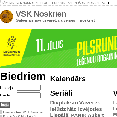
SĀKUMS
VSK NOSKRIEN
BLOGI
FORUMS
KALENDĀRS
NOSKRIETAIS
VSK Noskrien
Galvenais nav uzvarēt, galvenais ir noskriet
Biedriem
Kalendārs
Lietotājs
Seriāli
V
Parole
Divplākšņi
Vāveres
L
ielūdz
L
Nāc izvējoties
Pievienoties VSK Noskrien
M
Liepājā!
PAN!K
Apkārt
Kas ir VSK Noskrien?