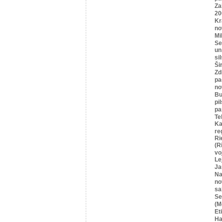
Za
20
Kr
no
Mi
Se
un
si
Ši
Zd
pa
no
Bu
pi
pa
Te
Ka
re
Ri
(R
vo
Le
Ja
Na
no
sa
Se
(M
Et
Ha