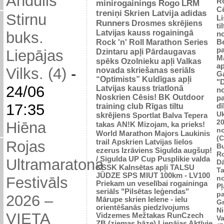
Andulis
R
minirogainings Rogo
LRM
C
treniņi
Skrien Latvija
adidas
Stirnu
L
Runners
Drosmes skrējiens
ti
Latvijas kauss rogainingā
buks.
n
Rock 'n' Roll Marathon Series
Be
p
Dzintaru apļi
Pārdaugavas
Liepājas
M
spēks
Ozolnieku apļi
Valkas
ap
Vilks. (4)
-
novada skriešanas seriāls
G
“Optimists”
Kuldīgas apļi
"
24/06
Latvijas kauss triatlonā
n
Noskrien Cēsis!
BK
Outdoor
p
17:35
training club
Rīgas tiltu
dī
Uk
skrējiens
Sportlat Balva
Tepera
2
Hiēna
takas
AN!K
Mizojam, ka prieks!
n
World Marathon Majors
Laukinis
(
trail
Apskrien Latvijas lielos
Rojas
B
ezerus
Izrāviens
Sigulda augšup!
R
/ Sigulda UP Cup
Pusplikie valda
Ultramaratona
D
KSSK
Kalnsētas apļi
TALSU
Ta
JŪDZE
SPS
MIUT
100km - LV100
n
Festivāls
Priekam un veselībai
rogaininga
Pļ
seriāls "Pilsētas leģendas"
p
2026 –
Mārupe skrien
Ielene - ielu
Gr
orientēšanās piedzīvojums
N
VIETA
Vidzemes Mežtakas
RunCzech
Va
ZB (ziemas bāze)
Liepājas Aktīvie