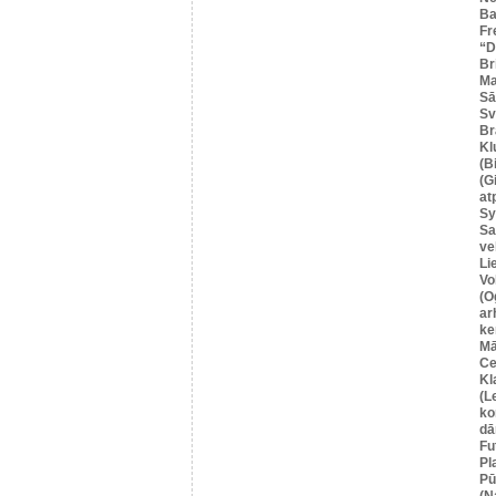
Ba
Fr
“
Br
Ma
Sā
Sv
Br
Kl
(B
(G
at
Sy
Sa
ve
Li
Vo
(O
ar
ke
Mā
Ce
Kl
(L
ko
dā
Fu
Pl
Pū
(N