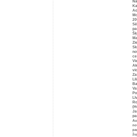
Na
Ka
Ao
Mo
20
Sē
pa
Šķ
Ma
Zi
Sk
no
ce
Vi
Ak
vi
Za
Li
Ba
Va
Po
Lī
Ro
(H
Ja
pa
Au
no
pa
žu