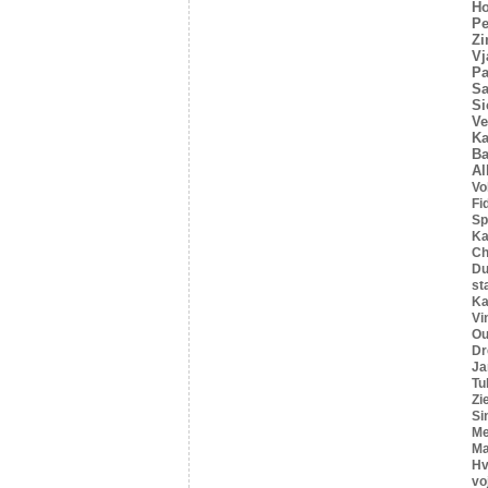
Ho
Pe
Z
Vj
Pa
Sa
Si
Ve
Ka
Ba
Al
Vo
Fi
Sp
Ka
C
Du
st
Ka
Vi
Ou
Dr
Ja
Tu
Zi
Si
Me
Ma
Hv
vo