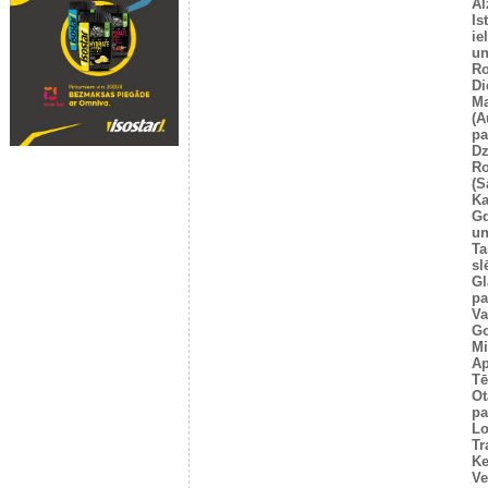
Al
Is
ie
un
Ro
Di
Ma
(A
pa
Dz
Ro
(S
Ka
G
un
Ta
sl
Gl
pa
Va
Go
Mi
Ap
Tē
Ot
pa
Lo
Tr
Ke
Ve