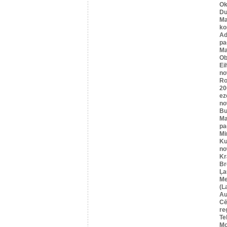
Ok
Du
Ma
ko
A
pa
Ma
Ob
Ei
no
Ro
20
ez
no
Bu
Ma
pa
Mi
Ku
no
Kr
Br
Ļa
Me
(L
Au
Cē
re
Te
Mo