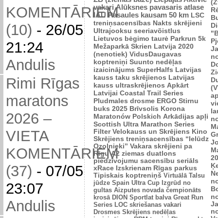
(Z
vakari
Alūksnes pavasaris
atlase
KOMENTĀRIEM
R
IAU Pasaules kausam 50 km
LSC
B
treniņsacensības
Nakts skrējieni
Di
(10)
-
26/05
Ultrajooksu seeriavõistlus
"B
Lietuvos bėgimo taurė
Parkrun 5k
P
21:24
Mežaparkā
Skrien Latvija 2020
J
(nenotiek)
VidusDaugavas
n
Andulis
koptreniņi
Suunto nedēļas
Do
izaicinājums
SuperHalfs
Latvijas
Zi
kauss taku skrējienos
Latvijas
Rimi Rīgas
D
kauss ultraskrējienos
Apkārt
(V
Latvijai
Coastal Trail Series
ap
maratons
Pludmales drosme
ERGO Stirnu
vi
buks 2025
Brīvsolis
Korona
l
2026 –
Maratonów Polskich
Arkādijas apļi
n
Scottish Ultra Marathon Series
M
VIETA
Filter Velokauss un Skrējiens
Kino
G
Skrējiens
treniņsacensības “Ielūdz
Jo
Ozolnieki”
Vakara skrējieni pa
KOMENTĀRIEM
M
Rīgu
A2 ziemas duatlons
2
piedzīvojumu sacensību seriāls
Ķ
(37)
-
07/05
xRace
Izskrienam Rīgas parkus
N
Tipiskais koptreniņš
Virtuālā Talsu
n
jūdze
Spain Ultra Cup
Izgrūd no
23:07
B
gultas
Aizputes novada čempionāts
n
krosā
DION Sportlat balva
Great Run
Andulis
J
Series
LOC skriešanas vakari
n
Drosmes Skrējiens nedēļas