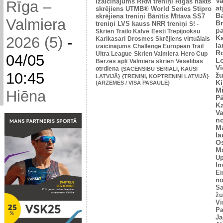
V
izaicinājums
RRM treniņi
Rīgas nakts
Rīga –
at
skrējiens
UTMB® World Series
Stipro
Ba
skrējiena treniņi
Bānītis
Mītava
SS7
Valmiera
Br
treniņi
LVS kauss
NRR treniņi
S! -
p
Skrien
Trailo Kalvė
Eesti Trepijooksu
2026 (5)
-
K
Karikasari
Drosmes Skrējiens virtuālais
l
izaicinājums
Challenge European Trail
R
Ultra League
Skrien Valmiera
Hero Cup
04/05
L
Bērzes apļi
Valmiera skrien
Veselības
V
otrdiena
{SACENSĪBU SERIĀLI, KAUSI
10:45
žu
LATVIJĀ}
{TRENIŅI, KOPTRENIŅI LATVIJĀ}
Ki
{ĀRZEMĒS / VISĀ PASAULĒ}
M
Hiēna
P
K
V
n
M
l
O
Ma
U
In
Ei
no
Sa
žu
Vi
Pa
Ja