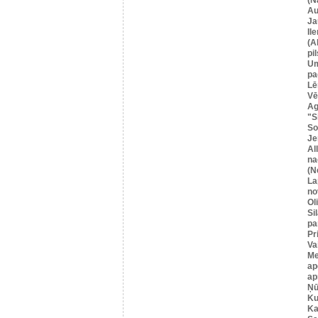
Au
Ja
Il
(A
pil
U
pa
Lē
Vē
Ag
"S
So
Je
Al
na
(N
La
no
Ol
Si
pa
Pr
Va
Me
ap
ap
Ņū
Ku
Ka