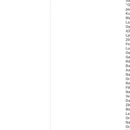
Sa
"O
pa
K
Ma
La
Ga
Ąž
Lj
20
Fo
Lu
Oa
Ga
Rē
Ba
Ae
Na
Gr
Re
Fi
Na
Ve
Da
Zi
Ma
La
Or
Na
Or