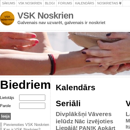
SĀKUMS
VSK NOSKRIEN
BLOGI
FORUMS
KALENDĀRS
NOSKRIETAIS
VSK Noskrien
Galvenais nav uzvarēt, galvenais ir noskriet
Biedriem
Kalendārs
Lietotājs
Seriāli
V
Parole
Divplākšņi
Vāveres
L
ielūdz
M
Nāc izvējoties
Pievienoties VSK Noskrien
It
Liepājā!
PAN!K
Apkārt
Kas ir VSK Noskrien?