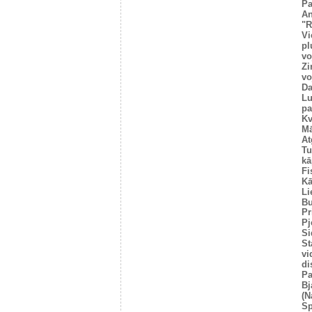
Pa
An
"R
Vi
pl
vo
Zi
vo
Da
Lu
pa
Kv
Mā
At
Tu
kā
Fi
Kā
Li
Bu
Pr
Pj
Si
St
vi
di
Pa
Bj
(N
Sp