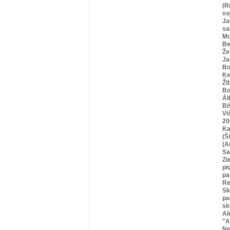
(R
vo
Ja
sa
Mo
Be
Že
Ja
Bo
Ķe
Ži
Bo
Āl
Bi
Vi
20
Ka
(Ši
(A
Sa
Zi
pi
pa
Re
Sk
pa
sk
Al
"A
Ne