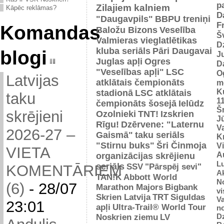
p
Zilajiem kalniem
Kāpēc reklāmas?
D
"Daugavpils"
BBPU treniņi
F
Komandas
Baložu Bizons
Veselība
Š
Valmieras vieglatlētikas
D
kluba seriāls
Pāri Daugavai
blogi
J
Juglas apļi
Ogres
D
"Veselības apļi"
LSC
O
Latvijas
atklātais čempionāts
m
K
stadionā
LSC atklātais
taku
1
čempionāts šosejā
Ielūdz
Š
skrējieni
Ozolnieki
TNT!
Izskrien
J
Rīgu!
Dzērvene: "Laternu
Va
2026-27 –
Gaismā"
taku seriāls
Kr
"Stirnu buks"
Šri Činmoja
V
VIETA
Au
organizācijas skrējienu
L
seriāls
SSV
"Pārspēj sevi"
KOMENTĀRIEM
Ak
TAN!K
Abbott World
No
(6)
-
28/07
Marathon Majors
Bigbank
vi
Skrien Latvija
TRT
Siguldas
Va
23:01
apļi
Ultra-Trail® World Tour
n
D
Noskrien ziemu
LV