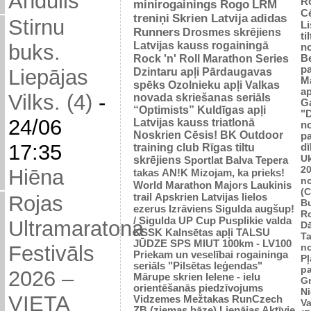
Andulis
R
minirogainings Rogo
LRM
C
treniņi
Skrien Latvija
adidas
Stirnu
L
Runners
Drosmes skrējiens
ti
Latvijas kauss rogainingā
buks.
n
Rock 'n' Roll Marathon Series
Be
p
Dzintaru apļi
Pārdaugavas
Liepājas
M
spēks
Ozolnieku apļi
Valkas
ap
Vilks. (4)
-
novada skriešanas seriāls
G
“Optimists”
Kuldīgas apļi
"
24/06
Latvijas kauss triatlonā
n
Noskrien Cēsis!
BK
Outdoor
p
17:35
training club
Rīgas tiltu
dī
Uk
skrējiens
Sportlat Balva
Tepera
2
Hiēna
takas
AN!K
Mizojam, ka prieks!
n
World Marathon Majors
Laukinis
(
trail
Apskrien Latvijas lielos
Rojas
B
ezerus
Izrāviens
Sigulda augšup!
R
/ Sigulda UP Cup
Pusplikie valda
Ultramaratona
D
KSSK
Kalnsētas apļi
TALSU
Ta
JŪDZE
SPS
MIUT
100km - LV100
n
Festivāls
Priekam un veselībai
rogaininga
Pļ
seriāls "Pilsētas leģendas"
p
2026 –
Mārupe skrien
Ielene - ielu
Gr
orientēšanās piedzīvojums
N
VIETA
Vidzemes Mežtakas
RunCzech
Va
ZB (ziemas bāze)
Liepājas Aktīvie