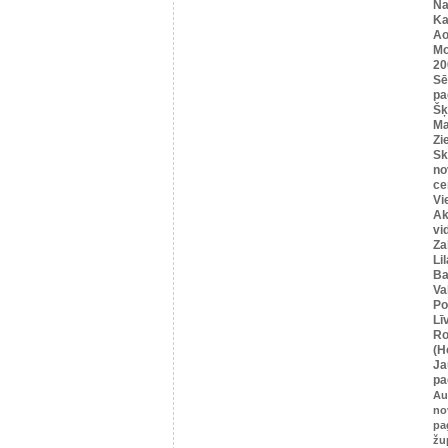
Na
Ka
Ao
Mo
20
Sē
pa
Šķ
Ma
Zi
Sk
no
ce
Vi
Ak
vi
Za
Li
Ba
Va
Po
Lī
Ro
(H
Ja
pa
Au
no
pa
žu