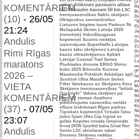
(Z
vakari
Alūksnes pavasaris
atlase
KOMENTĀRIEM
R
IAU Pasaules kausam 50 km
LSC
B
treniņsacensības
Nakts skrējieni
Di
(10)
-
26/05
Ultrajooksu seeriavõistlus
"B
Lietuvos bėgimo taurė
Parkrun 5k
P
21:24
Mežaparkā
Skrien Latvija 2020
J
(nenotiek)
VidusDaugavas
n
Andulis
koptreniņi
Suunto nedēļas
Do
izaicinājums
SuperHalfs
Latvijas
Zi
kauss taku skrējienos
Latvijas
Rimi Rīgas
D
kauss ultraskrējienos
Apkārt
(V
Latvijai
Coastal Trail Series
L
maratons
Pludmales drosme
ERGO Stirnu
m
buks 2025
Brīvsolis
Korona
(P
2026 –
Maratonów Polskich
Arkādijas apļi
l
Scottish Ultra Marathon Series
p
VIETA
Filter Velokauss un Skrējiens
Kino
M
Skrējiens
treniņsacensības “Ielūdz
M
Ozolnieki”
Vakara skrējieni pa
KOMENTĀRIEM
R
Rīgu
A2 ziemas duatlons
2
piedzīvojumu sacensību seriāls
Ķ
(37)
-
07/05
xRace
Izskrienam Rīgas parkus
N
Tipiskais koptreniņš
Virtuālā Talsu
V
jūdze
Spain Ultra Cup
Izgrūd no
23:07
Br
gultas
Aizputes novada čempionāts
D
krosā
DION Sportlat balva
Great Run
Andulis
J
Series
LOC skriešanas vakari
K
Drosmes Skrējiens nedēļas