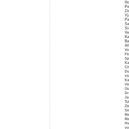
Ho
Pe
Z
Vj
Pa
Sa
Si
Ve
Ka
Ba
Al
Vo
Fi
Sp
Ka
C
Du
st
Ka
Vi
Ou
Dr
Ja
Tu
Zi
Si
Me
Ma
Hv
vo