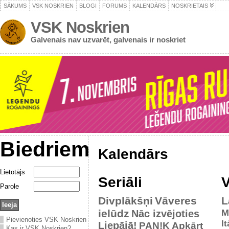
SĀKUMS
VSK NOSKRIEN
BLOGI
FORUMS
KALENDĀRS
NOSKRIETAIS
VSK Noskrien
Galvenais nav uzvarēt, galvenais ir noskriet
Biedriem
Kalendārs
Lietotājs
Seriāli
V
Parole
Divplākšņi
Vāveres
L
ielūdz
M
Nāc izvējoties
Pievienoties VSK Noskrien
It
Liepājā!
PAN!K
Apkārt
Kas ir VSK Noskrien?