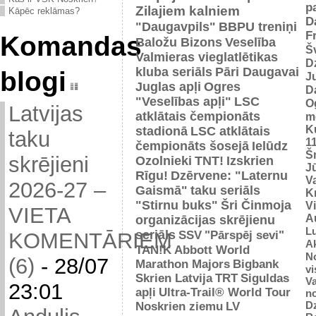
p
Zilajiem kalniem
Kāpēc reklāmas?
D
"Daugavpils"
BBPU treniņi
F
Komandas
Baložu Bizons
Veselība
Š
Valmieras vieglatlētikas
D
kluba seriāls
Pāri Daugavai
blogi
J
Juglas apļi
Ogres
D
"Veselības apļi"
LSC
O
Latvijas
atklātais čempionāts
m
K
stadionā
LSC atklātais
taku
1
čempionāts šosejā
Ielūdz
Š
skrējieni
Ozolnieki
TNT!
Izskrien
J
Rīgu!
Dzērvene: "Laternu
Va
2026-27 –
Gaismā"
taku seriāls
Kr
"Stirnu buks"
Šri Činmoja
V
VIETA
Au
organizācijas skrējienu
L
seriāls
SSV
"Pārspēj sevi"
KOMENTĀRIEM
Ak
TAN!K
Abbott World
No
(6)
-
28/07
Marathon Majors
Bigbank
vi
Skrien Latvija
TRT
Siguldas
Va
23:01
apļi
Ultra-Trail® World Tour
n
D
Noskrien ziemu
LV