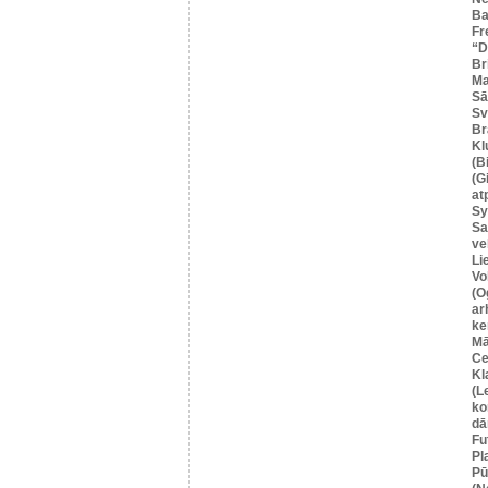
Ba
Fr
“
Br
Ma
Sā
Sv
Br
Kl
(B
(G
at
Sy
Sa
ve
Li
Vo
(O
ar
ke
Mā
Ce
Kl
(L
ko
dā
Fu
Pl
Pū