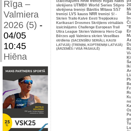
p
izaicinājums
RRM treniņi
Rīgas nakts
Rīga –
2
skrējiens
UTMB® World Series
Stipro
Mi
skrējiena treniņi
Bānītis
Mītava
SS7
Valmiera
Š
treniņi
LVS kauss
NRR treniņi
S! -
In
Skrien
Trailo Kalvė
Eesti Trepijooksu
2026 (5)
-
Č
Karikasari
Drosmes Skrējiens virtuālais
"
izaicinājums
Challenge European Trail
Em
Ultra League
Skrien Valmiera
Hero Cup
04/05
M
Bērzes apļi
Valmiera skrien
Veselības
Az
otrdiena
{SACENSĪBU SERIĀLI, KAUSI
10:45
Da
LATVIJĀ}
{TRENIŅI, KOPTRENIŅI LATVIJĀ}
Rū
{ĀRZEMĒS / VISĀ PASAULĒ}
Vi
Hiēna
Ķī
S
Ik
An
L
Pl
Be
Fr
R
Ku
no
Ka
Oz
Pe
go
Tu
Ļu