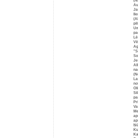
(N
Au
Ja
Il
(A
pil
U
pa
Lē
Vē
Ag
"S
So
Je
Al
na
(N
La
no
Ol
Si
pa
Pr
Va
Me
ap
ap
Ņū
Ku
Ka