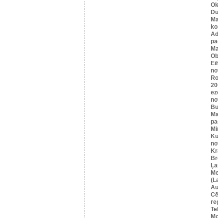
Ok
Du
Ma
ko
A
pa
Ma
Ob
Ei
no
Ro
20
ez
no
Bu
Ma
pa
Mi
Ku
no
Kr
Br
Ļa
Me
(L
Au
Cē
re
Te
Mo