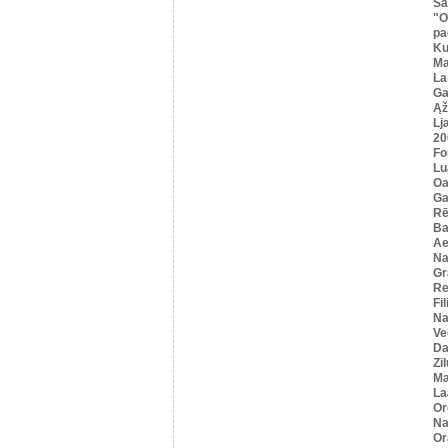
Sa
"O
pa
K
Ma
La
Ga
Ąž
Lj
20
Fo
Lu
Oa
Ga
Rē
Ba
Ae
Na
Gr
Re
Fi
Na
Ve
Da
Zi
Ma
La
Or
Na
Or