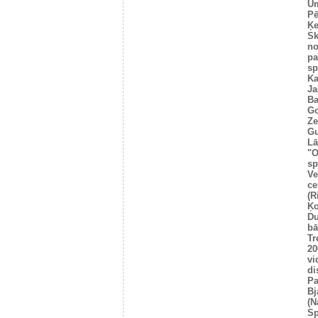
Um
Pē
Ķe
Sk
no
pa
sp
Ka
Ja
Ba
Go
Ze
Gu
Lā
"O
sp
Ve
ce
(R
Ķo
Du
bā
Tr
20
vi
di
Pa
Bj
(N
Sp