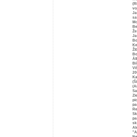
(R
vo
Ja
sa
Mo
Be
Že
Ja
Bo
Ķe
Ži
Bo
Āl
Bi
Vi
20
Ka
(Ši
(A
Sa
Zi
pi
pa
Re
Sk
pa
sk
Al
"A
Ne