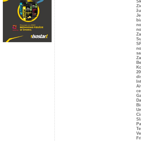
Sk
Zi
žu
Je
bi
no
no
Za
Su
SP
no
sa
Za
Be
Ko
20
di
In
Ai
ce
Ga
Da
Bi
U
Ci
Sl
P
Te
Ve
Fr