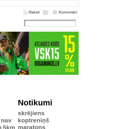
Raksti
Komentāri
Notikumi
skrējiens
nav
koptreniņš
maratons
m
5km