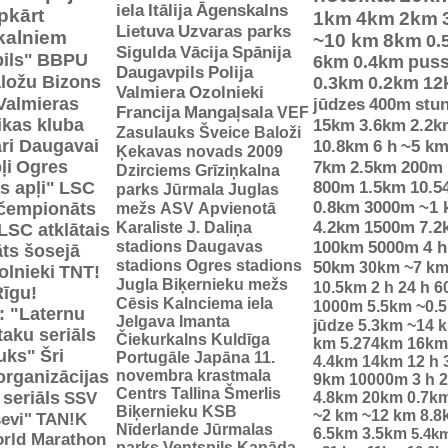
iela
Itālija
Āgenskalns
pkārt
1km
4km
2km
Lietuva
Uzvaras parks
 kalniem
~10 km
8km
0.
Sigulda
Vācija
Spānija
ils"
BBPU
6km
0.4km
pus
Daugavpils
Polija
ložu Bizons
0.3km
0.2km
12
Valmiera
Ozolnieki
Valmieras
jūdzes
400m
stu
Francija
Mangaļsala
VEF
tikas kluba
15km
3.6km
2.2k
Zasulauks
Šveice
Baloži
ri Daugavai
10.8km
6 h
~5 k
Ķekavas novads 2009
ļi
Ogres
7km
2.5km
200m
Dzirciems
Grīziņkalna
s apļi"
LSC
800m
1.5km
10.5
parks
Jūrmala
Juglas
0.8km
3000m
~1 
 čempionāts
mežs
ASV
Apvienotā
Karaliste
J. Daliņa
4.2km
1500m
7.2
LSC atklātais
stadions
Daugavas
100km
5000m
4 h
ts šosejā
stadions
Ogres stadions
50km
30km
~7 k
olnieki
TNT!
Jugla
Biķernieku mežs
10.5km
2 h
24 h
6
Rīgu!
Cēsis
Kalnciema iela
1000m
5.5km
~0.
: "Laternu
Jelgava
Imanta
jūdze
5.3km
~14 
taku seriāls
Čiekurkalns
Kuldīga
km
5.274km
16km
uks"
Šri
Portugāle
Japāna
11.
4.4km
14km
12 h
organizācijas
novembra krastmala
9km
10000m
3 h
2
Centrs
Tallina
Šmerlis
 seriāls
SSV
4.8km
20km
0.7k
Biķernieku KSB
~2 km
~12 km
8.8
evi"
TAN!K
Nīderlande
Jūrmalas
6.5km
3.5km
5.4k
rld Marathon
parks
Ventspils
Kanāda