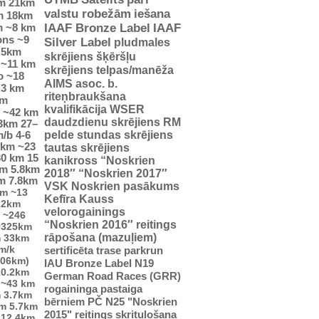
m
21km
valstu robežām
iešana
m
18km
m
~8 km
IAAF Bronze Label
IAAF
ons
~9
Silver Label
pludmales
.5km
skrējiens
šķēršļu
~11 km
skrējiens
telpas/manēža
o
~18
AIMS asoc. b.
.3 km
riteņbraukšana
km
kvalifikācija WSER
~42 km
daudzdienu skrējiens
RM
23km
27–
pelde
stundas skrējiens
m/b
4-6
5km
~23
tautas skrējiens
30 km
15
kanikross
“Noskrien
km
5.8km
2018″
“Noskrien 2017″
m
7.8km
VSK Noskrien pasākums
km
~13
Kefīra Kauss
22km
velorogainings
~246
“Noskrien 2016″ reitings
0325km
rāpošana (mazuļiem)
m
33km
m/k
sertificēta trase
parkrun
706km)
IAU Bronze Label
N19
10.2km
German Road Races (GRR)
~43 km
rogaininga pastaiga
m
3.7km
bērniem
PČ
N25
"Noskrien
km
5.7km
2015" reitings
skrituļošana
12.4km