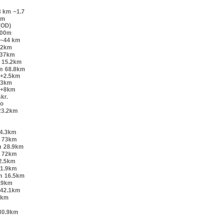
8 km
~1.7
km
(OD)
200m
~44 km
52km
.37km
15.2km
m
68.8km
o+2.5km
+3km
o+8km
kr.
lo
23.2km
4.3km
73km
m
28.9km
72km
2.5km
1.9km
m
16.5km
.9km
42.1km
9km
30.9km