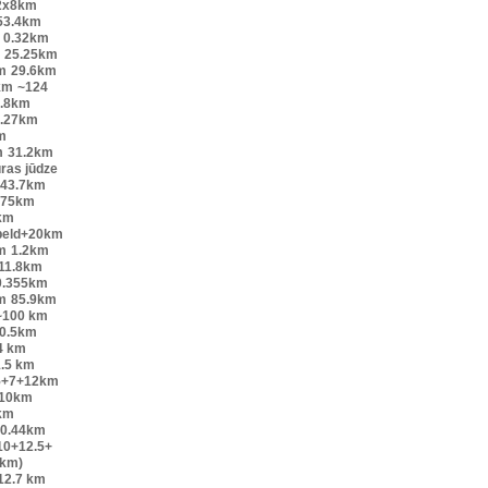
2x8km
53.4km
0.32km
25.25km
m
29.6km
km
~124
.8km
.27km
m
m
31.2km
ūras jūdze
43.7km
.75km
km
peld+20km
m
1.2km
11.8km
0.355km
m
85.9km
~100 km
0.5km
4 km
.5 km
5+7+12km
10km
km
0.44km
10+12.5+
6km)
12.7 km