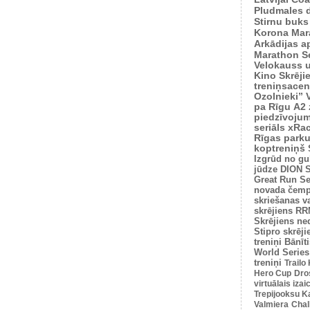
Pludmales 
Stirnu buks
Korona Mar
Arkādijas ap
Marathon S
Velokauss u
Kino Skrēji
treniņsacen
Ozolnieki”
pa Rīgu
A2 
piedzīvoju
seriāls xRa
Rīgas park
koptreniņš
Izgrūd no gu
jūdze
DION S
Great Run Se
novada čemp
skriešanas v
skrējiens
RRM
Skrējiens ne
Stipro skrēji
treniņi
Bānīti
World Series
treniņi
Trailo
Hero Cup
Dro
virtuālais iza
Trepijooksu K
Valmiera
Chal