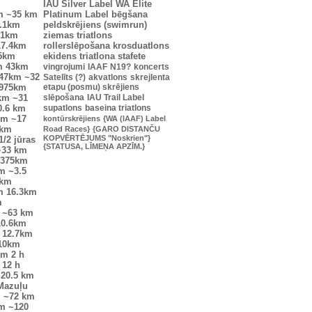
IAU Silver Label
WA Elite
m
~35 km
Platinum Label
bēgšana
.1km
peldskrējiens (swimrun)
.1km
ziemas triatlons
17.4km
rollerslēpošana
krosduatlons
25km
ekidens
triatlona stafete
m
43km
vingrojumi
IAAF
N19?
koncerts
47km
~32
Satelīts (?)
akvatlons
skrejlenta
0975km
etapu (posmu) skrējiens
km
~31
slēpošana
IAU Trail Label
0.6 km
supatlons
baseina triatlons
km
~17
kontūrskrējiens
{WA (IAAF) Label
6km
Road Races}
{GARO DISTANČU
KOPVĒRTĒJUMS "Noskrien"}
1/2 jūras
{STATUSA, LĪMEŅA APZĪM.}
~33 km
7375km
m
~3.5
7km
m
16.3km
m
~63 km
10.6km
12.7km
10km
km
2 h
12 h
20.5 km
Mazuļu
m
~72 km
km
~120