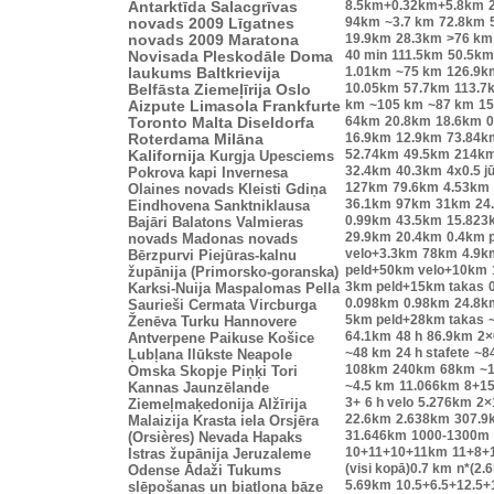
8.5km+0.32km+5.8km
Antarktīda
Salacgrīvas
94km
~3.7 km
72.8km
novads 2009
Līgatnes
19.9km
28.3km
>76 km
novads 2009
Maratona
40 min
111.5km
50.5km
Novisada
Pleskodāle
Doma
1.01km
~75 km
126.9k
laukums
Baltkrievija
10.05km
57.7km
113.7
Belfāsta
Ziemeļīrija
Oslo
km
~105 km
~87 km
15
Aizpute
Limasola
Frankfurte
64km
20.8km
18.6km
0
Toronto
Malta
Diseldorfa
16.9km
12.9km
73.84k
Roterdama
Milāna
52.74km
49.5km
214k
Kalifornija
Kurgja
Upesciems
32.4km
40.3km
4x0.5 j
Pokrova kapi
Invernesa
127km
79.6km
4.53km
Olaines novads
Kleisti
Gdiņa
36.1km
97km
31km
24
Eindhovena
Sanktniklausa
0.99km
43.5km
15.823
Bajāri
Balatons
Valmieras
29.9km
20.4km
0.4km 
novads
Madonas novads
velo+3.3km
78km
4.9k
Bērzpurvi
Piejūras-kalnu
peld+50km velo+10km
župānija (Primorsko-goranska)
3km peld+15km takas
Karksi-Nuija
Maspalomas
Pella
0.098km
0.98km
24.8k
Saurieši
Cermata
Vircburga
5km peld+28km takas
Ženēva
Turku
Hannovere
64.1km
48 h
86.9km
2×
Antverpene
Paikuse
Košice
~48 km
24 h stafete
~8
Ļubļana
Ilūkste
Neapole
108km
240km
68km
~1
Omska
Skopje
Piņķi
Tori
~4.5 km
11.066km
8+1
Kannas
Jaunzēlande
3+
6 h velo
5.276km
2×
Ziemeļmaķedonija
Alžīrija
22.6km
2.638km
307.9
Malaizija
Krasta iela
Orsjēra
31.646km
1000-1300m
(Orsières)
Nevada
Hapaks
10+11+10+11km
11+8+
Istras župānija
Jeruzaleme
(visi kopā)0.7 km
n*(2.
Odense
Ādaži
Tukums
5.69km
10.5+6.5+12.5+
slēpošanas un biatlona bāze