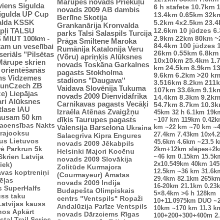
Mārupes novads
Priekuļu
viens
Sigulda
6 h stafete
10.7km
novads 2009
AB dambis
Sigulda UP Cup
13.4km
0.65km
32k
Berlīne
Skotija
alda
KSSK
5.2km
4x2.5km
23.
Grankanārija
Kronvalda
pļi
12.6km
10 jūdzes
6
TALSU
parks
Talsi
Salaspils
Turcija
2.9km
S
MIUT
100km -
22km
80km
~
Prāga
Smiltene
Maroka
84.4km
100 jūdzes
kam un veselībai
Rumānija
Katalonija
Veru
26km
0.55km
6.8km
seriāls "Pilsētas
(Võru) apriņķis
Alūksnes
10x10km
25.4km
1.
Mārupe skrien
novads
Toskāna
Garkalnes
km
24.5km
8.9km
1
u orientēšanās
pagasts
Stokholma
9.6km
6.2km
>20 k
ms
Vidzemes
stadions "Daugava"
3.516km
8.2km
211
unCzech
ZB
Vaidava
Slovēnija
Tukuma
107km
33.6km
9.1k
ze)
Liepājas
novads 2009
Dienvidāfrika
14.4km
8.3km
9.2k
ri
Alūksnes
Carnikavas pagasts
Vecāķi
54.7km
8.7km
10.3
tlase IAU
Izraēla
Atēnas
Zvaigžņu
45km
32 h
6.1km
19k
ausam 50 km
dīķis
Taurupes pagasts
~107 km
119km
0.42
sacensības
Nakts
km
~22 km
~70 km
~
Valensija
Barselona
Ukraina
trajooksu
27.4km
7.43km
10x4.
Salacgrīva
Kipra
Engures
lus
Lietuvos
45.6km
4.6km
~23.5 
novads 2009
Jēkabpils
rė
Parkrun 5k
2km+12km slēpes+2
Helsinki
Majori
Kocēnu
Skrien Latvija
~46 km
0.15km
15.5k
novads 2009
Slovākija
2x10.549km
40km
14
iek)
Zolitūde
Kurmajora
12.5km
~36 km
31.6k
vas koptreniņi
(Courmayeur)
Amatas
29.4km
82.1km
265k
ēļas
novads 2009
Indija
16-20km
21.1km
0.23
s
SuperHalfs
Budapešta
Olimpiskais
5×8.4km
>6 h
128km
uss taku
centrs "Ventspils"
Ropaži
10+11.0975km
DUO ~
Latvijas kauss
Andalūzija
Parīze
Ventspils
10km
~170 km
11.3 k
enos
Apkārt
novads
Dārzciems
Rīgas
100+200+300+400m
2
tal Trail Series