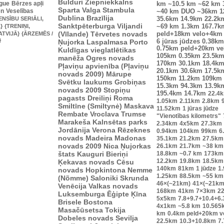
Bulduri
Ziepniekkalns
ague
Bērzes apļi
km
~10.5 km
~62 km
Sparta
Valga
Stambula
en
Veselības
~40 km
DUO ~36km
1
Dublina
Brazīlija
ENSĪBU SERIĀLI,
35.6km
14.9km
22.2k
Sanktpēterburga
Viljandi
}
{TRENIŅI,
~69 km
1.3km
167.7k
(Vīlande)
Tērvetes novads
ATVIJĀ}
{ĀRZEMĒS /
peld+18km velo+4km
}
Ņujorka
Laspalmasa
Porto
6 jūras jūdzes
0.38km
0.75km peld+20km v
Kuldīgas vieglatlētikas
105km
0.35km
23.5k
manēža
Ogres novads
170km
30.1km
18.4k
Pļaviņu apvienība (Pļaviņu
20.1km
30.6km
17.5k
novads 2009)
Mārupe
150km
11.2km
109km
Svētku laukums
Grobiņas
15.3km
94.3km
13.9k
novads 2009
Stopiņu
195.4km
14.7km
22.4
pagasts
Dreiliņi
Roma
1.05km
2.11km
2.8km
Smiltīne (Smiltynė)
Maskava
11.52km
1 jūras jūdze
Rembate
Vroclava
Trumse
"Vienotības kilometrs"
Marakeša
Kalnsētas parks
2.34km
4x5km
27.3km
Jordānija
Verona
Rēzeknes
0.94km
104km
99km
6
novads
Madeira
Madonas
35.1km
21.2km
27.5km
novads 2009
Nica
Ņujorkas
26.1km
21.7km
~38 km
štats
Kauguri
Bieriņi
18.8km
~0.7 km
173km
12.2km
19.8km
18.5km
Ķekavas novads
Cēsu
140km
81km
1 jūdze
1
novads
Hopkintona
Nemme
1.25km
88.5km
~55 km
(Nõmme)
Saloniki
Skrunda
46×(~21km)
41×(~21km
Venēcija
Valkas novads
168km
41km
7×3km
2
Luksemburga
Ēģipte
Ķīna
5x5km
7.8+9.7+10.4+6
Brisele
Bostona
4x1km
~5.8 km
10.565
Masačūsetsa
Tokija
km
0.4km peld+20km 
Dobeles novads
Sevilja
22.5km
10.3+10.8km
7.