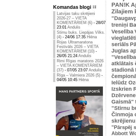
PAN!K
A
Komandas blogi
Zilajiem
Latvijas taku skrējieni
"Daugavp
2026-27 – VIETA
KOMENTĀRIEM (6)
-
28/07
treniņi
Ba
23:01
Andulis
Veselība
Stirnu buks. Liepājas Vilks.
(4)
-
24/06 17:35
Hiēna
vieglatlē
Rojas Ultramaratona
seriāls
Pā
Festivāls 2026 – VIETA
Juglas ap
KOMENTĀRIEM (10)
-
26/05 21:24
Andulis
"Veselība
Rimi Rīgas maratons 2026
atklātais
– VIETA KOMENTĀRIEM
stadionā
(37)
-
07/05 23:07
Andulis
Rīga – Valmiera 2026 (5)
-
čempionā
04/05 10:45
Hiēna
Ielūdz Oz
Izskrien 
Dzērvene
Gaismā"
"Stirnu b
Činmoja 
skrējienu
"Pārspēj s
Abbott Wo