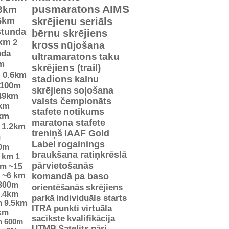
pusmaratons
AIMS
3km
5km
skrējienu seriāls
stunda
bērnu skrējiens
km
2
kross
nūjošana
nda
ultramaratons
taku
m
skrējiens (trail)
m
0.6km
stadions
kalnu
100m
skrējiens
soļošana
49km
valsts čempionāts
km
stafete
notikums
km
maratona stafete
1.2km
treniņš
IAAF Gold
m
Label
rogainings
0m
braukšana ratiņkrēslā
5 km
1
pārvietošanās
km
~15
~6 km
komandā
pa baso
300m
orientēšanās
skrējiens
.4km
parkā
individuāls starts
m
9.5km
ITRA punkti
virtuāla
km
sacīkste
kvalifikācija
m
600m
UTMB
Satelīts
pāri