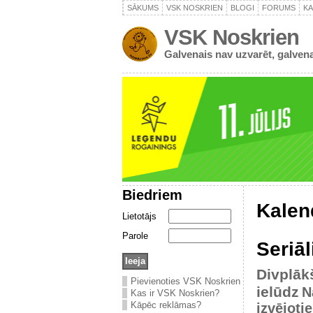
SĀKUMS
VSK NOSKRIEN
BLOGI
FORUMS
K
VSK Noskrien
Galvenais nav uzvarēt, galvena
Biedriem
Kalen
Lietotājs
Parole
Seriāl
Divplāk
Pievienoties VSK Noskrien
ielūdz
N
Kas ir VSK Noskrien?
Kāpēc reklāmas?
izvējoti