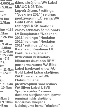
dāmu skrējiens
WA Label
14.065km
MIAUC
N26
Taku
m
5.6km
kopvērtējums / reitings
4km
"Noskrien 2014" reitings
.3km
piedzīvojumi
EČ
sērija
WA
29 km
Gold Label
Taku
11.5km
reitings/LKKK
triatlons
7km
~115
valsts atklātais čempionāts
3.1km
LV čempionāts
"Noskrien
m
~26 km
2013" reitings
"Noskrien
km
2012" reitings
"Noskrien
m
9.4km
2011" reitings
LV kalnu
m
1.9km
Karalis un Karaliene
LV
km
1.4km
kontūra
skrējiens ar
m
25.2km
uzdevumu
vertikālais
km
~7.5
kilometrs
duatlons
RRM
47 km
partnermaratons
WA Elite
2km
Label
backyard ultra
IAU
km
11.4km
Gold Label
krāsu skrējiens
km
65km
WA Bronze Label
WA
m
Platinum Label
5km
piedzīvojumu sacensības
m
31.4km
m
10.4km
WA Silver Label
LSVS
km
Sporta spēles
*
ziemas
duatlons
skrējiens tornī (tower
24km
8-
running)
nakts skrējiens
m
9.91km
labdarības skrējiens
.48km
izaicinājums
bērnu "triatlons"