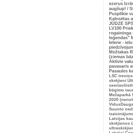
ezerus
Izrā
augšup! / 
Pusplikie v
Kalnsētas a
JŪDZE
SP
LV100
Prie
rogaininga 
leģendas"
Ielene - iel
piedzīvoju
Mežtakas
R
(ziemas bā
Aktīvie vaka
pavasaris
a
Pasaules k
LSC treniņ
skrējieni
Ul
seeriavõist
bėgimo tau
Mežaparkā
2020 (nenot
VidusDauga
Suunto ned
izaicinājum
Latvijas ka
skrējienos
ultraskrēji
Latvijai
Coas