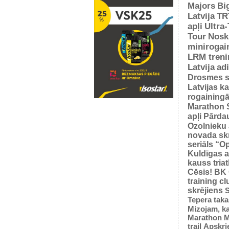
Majors
Bi
Latvija
TR
apļi
Ultra
Tour
Nosk
minirogai
LRM treni
Latvija
ad
Drosmes s
Latvijas k
rogaining
Marathon 
apļi
Pārda
Ozolnieku 
novada sk
seriāls “O
Kuldīgas a
kauss tria
Cēsis!
BK
training cl
skrējiens
S
Tepera taka
Mizojam, ka
Marathon M
trail
Apskrie