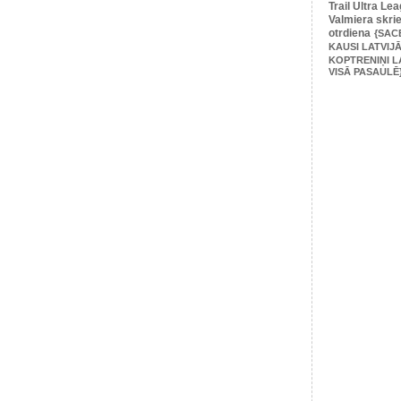
Trail Ultra Le
Valmiera skri
otrdiena
{SAC
KAUSI LATVIJĀ
KOPTRENIŅI L
VISĀ PASAULĒ