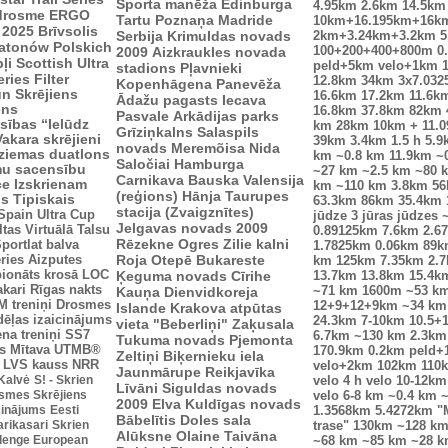
Sporta manēža
Edinburga
4.95km
2.6km
14.5km
drosme
ERGO
Tartu
Poznaņa
Madride
10km+16.195km+16k
 2025
Brīvsolis
Serbija
Krimuldas novads
2km+3.24km+3.2km
5
atonów Polskich
100+200+400+800m
0
2009
Aizkraukles novada
ļi
Scottish Ultra
peld+5km velo+1km
stadions
Pļavnieki
eries
Filter
12.8km
34km
3x7.03
Kopenhāgena
Panevēža
n Skrējiens
16.6km
17.2km
11.6k
Ādažu pagasts
Iecava
ens
16.8km
37.8km
82km
Pasvale
Arkādijas parks
sības “Ielūdz
km
28km
10km + 11.
Grīziņkalns
Salaspils
Vakara skrējieni
39km
3.4km
1.5 h
5.9
novads
Meremõisa
Nida
ziemas duatlons
km
~0.8 km
11.9km
~
Saločiai
Hamburga
mu sacensību
~27 km
~2.5 km
~80 
Carnikava
Bauska
Valensija
ce
Izskrienam
km
~110 km
3.8km
5
(reģions)
Hānja
Taurupes
us
Tipiskais
63.3km
86km
35.4km
stacija (Zvaigznītes)
Spain Ultra Cup
jūdze
3 jūras jūdzes
Jelgavas novads 2009
ltas
Virtuālā Talsu
0.89125km
7.6km
2.6
Rēzekne
Ogres Zilie kalni
portlat balva
1.7825km
0.06km
89k
ries
Aizputes
Roja
Otepē
Bukareste
km
125km
7.35km
2.
ionāts krosā
LOC
Ķeguma novads
Cīrihe
13.7km
13.8km
15.4k
akari
Rīgas nakts
Kauņa
Dienvidkoreja
~71 km
1600m
~53 k
 treniņi
Drosmes
12+9+12+9km
~34 km
Islande
Krakova
atpūtas
dēļas izaicinājums
24.3km
7-10km
10.5+
vieta "Beberliņi"
Zaķusala
ena treniņi
SS7
6.7km
~130 km
2.3km
Tukuma novads
Pjemonta
s
Mītava
UTMB®
170.9km
0.2km peld+
Zeltiņi
Biķernieku iela
LVS kauss
NRR
velo+2km
102km
110
Jaunmārupe
Reikjavīka
 Kalvė
S! - Skrien
velo
4 h velo
10-12km
Līvāni
Siguldas novads
smes Skrējiens
velo
6-8 km
~0.4 km
~
2009
Elva
Kuldīgas novads
icinājums
Eesti
1.3568km
5.4272km
"
Bābelītis
Doles sala
arikasari
Skrien
trase"
130km
~128 k
Alūksne
Olaine
Taivāna
lenge European
~68 km
~85 km
~28 