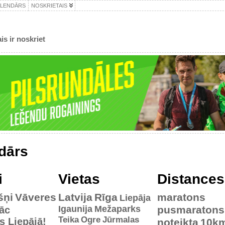
ALENDĀRS
NOSKRIETAIS
is ir noskriet
dārs
i
Vietas
Distances
šņi
Vāveres
Latvija
Rīga
maratons
Liepāja
Igaunija
Mežaparks
pusmaratons
āc
Teika
Ogre
Jūrmalas
es Liepājā!
noteikta
10k