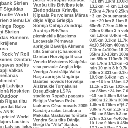
~21 km
11km
10.6k
gbank Skrien
Vanšu tilts
Brīvības iela
13.2km
~4 km
1.1k
T
Siguldas
Ziedoņdārzs
Krievija
7.5km
4.7km
0.25k
-Trail® World
Ķīpsala
Purvciems
Māras
~3 km
2×pusmarat
rien ziemu
LV
dīķis
Viļņa
Grieķija
km
~20 km
8.1km
8
Somija
Čehija
Zviedrija
60m/b
7.7km
4.5km
nings Rogo
42km
0.9km
3 h vel
Austrija
Brīvības
ņi
Skrien
km
1.8km
8.4km
~0
piemineklis
Iļģuciems
idas Runners
0.05km
3.3km
11.7
Lucavsala
Pērnavas
krējiens
4x10.549km
400m/b
apriņķis
Bavārija
Akmens
auss
7.1km
4x100m
18-
tilts
Šamonī (Chamonix)
ā
Rock 'n' Roll
35km
10-13km
100
Dzintari
Norvēģija
Brasa
km
55km
110m/b
2
Series
Dzintaru
Veneto
Mežciems
Klaipēda
km
17km
14.1km
~
ugavas spēks
visa pasaule
Anglija
Īrija
min
10 min
8 h
9.7
apļi
Valkas
Vecrīga
Austrālija
Valka
24km
2.331km
0.1k
riešanas
Harju apriņķis
Ungārija
10.9km
6.4km
~25 
ptimists”
Babītes novads
Horvātija
km
~16 km
13km
4.
pļi
Latvijas
Aizkraukle
Torņakalns
11.1km
23km
101km
tlonā
Noskrien
Dzegužkalns
LSPA
km
85km
~24 km
7.
~19 km
8.6km
6.6k
stadions
Ropažu pagasts
Outdoor
2000m
12.3km
3000
Beļģija
Varšava
Rožu
ub
Rīgas tiltu
1.6km
0.75km
n*(6.
laukums
Cēsu novads 2009
portlat Balva
9.8km
70km
2.1km
Kanāriju salas
Lisabona
s
AN!K
~50 km
53km
9.3km
Meksika
Maskavas forštate
 prieks!
World
27km
3.2km
4x400
Vendra
Salu tilts
Dānija
ajors
Laukinis
10.1km
9.9km
0.45
Berģi
t/c "Alfa"
Saldus
n Latvijas lielos
12.1km
83km
7.3km