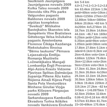
Saulkrasti
Jaunjelgava
km
5-6 km
Jaunjelgavas novads 2009
4.0+3.7+4.1+3.3+3.2+2.
Kolka
Talsu novads 2009
km
63.4km
221km
1.5
Dienvidu tilts
Pils parks
peld+40km velo+10km 
Valgundes pagasts
18km+1150m
27km+2
Baldones novads 2009
12.86km
54km+3800m
atpūtas komplekss
84km
20.6km
>60 km
“Sveikuļi”
Milzkalne
4x200m
4x5.274km
10
Bastejkalns
Skanstes iela
18.7km
15.9km
14.6km
Šampēteris
Vīne
Bratislava
44.1km
~46.7 km
160k
Gēteborga
Velsa
Inčukalna
0.25km peld+12km vel
pagasts
Amsterdama
0.35km peld+9km velo
Florence
Čikāga
Kazdanga
1.05km peld+36km vel
Riekstukalns
Ilinoisa
17.8km
27.6km
0.1km s
"Bērnu laukums"
Pērnava
ūdenī+0.1km+0.3km ve
Lejassaksija
Emīlija-
2km+8.4km velo+1km
Romanja
Maztīrelis
4.66km
122km
79.4km
3km+12.6km velo+2km
Ložmetējkalns
Mangaļi
5km+21km velo+3km
1
Lombardija
Ērgļi
Provansa-
17.3km
41.3km
24.9km
Alpi-Azūra Krasts
Vidzeme
31.3km
26.6km
4x10k
Pļaviņas
Splitas-Dalmācijas
29.1km
22.1km
18.2km
županija
Piltene
Āžu kalns
30.5km
126km
54km
3
Rūjiena
Ainaži
Kijeva
Preiļi
3.9km
19.4km
220km
2
Santa Pola
Viesturdārzs
119.1km
27.2km
~82 k
Minhene
Giruliai
Viņģa
3×5km + 1×6.0975km
7
parks
Ķīšezers
Pārgaujas
42.5km
254km
32.6km
novads 2009
0.06+0.10+0.16 km
49.
Sarkandaugava
Kambodža
9.57km
83.9km
81.7km
Ekvadora
Turīna
Ikšķiles
15+30+69km
170.4km
novads
Vankūvera
Enshede