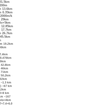
31.5km
200m
m
13.6km
m
0.35km
2000m/k
29km
elo+5km
m
12.85km
m
17.7km
m
26.7km
45.5km
m
km
19.2km
98km
7.4km
0.478km
.9km
42.8km
46km
71km
50.2km
.92km
~1.3 km
)
~67 km
22km
.3+8 km
km
~167
velo+4km
7+7.4+6.0