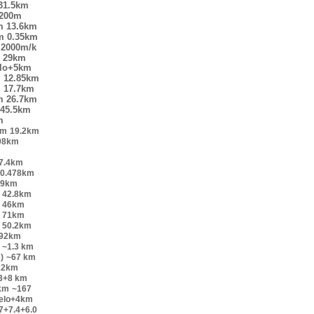
31.5km
200m
m
13.6km
m
0.35km
2000m/k
29km
elo+5km
m
12.85km
m
17.7km
m
26.7km
45.5km
m
km
19.2km
98km
7.4km
0.478km
.9km
42.8km
46km
71km
50.2km
.92km
~1.3 km
)
~67 km
22km
.3+8 km
km
~167
velo+4km
7+7.4+6.0