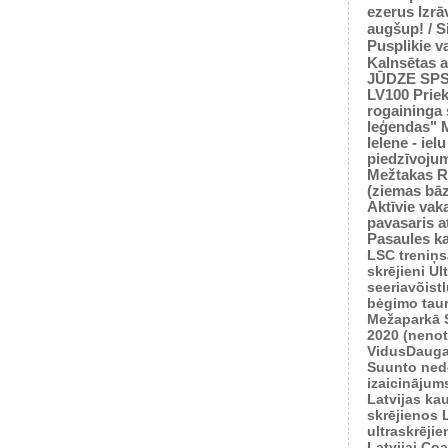
ezerus
Izrā
augšup! / 
Pusplikie v
Kalnsētas a
JŪDZE
SP
LV100
Prie
rogaininga 
leģendas"
Ielene - iel
piedzīvoju
Mežtakas
R
(ziemas bā
Aktīvie vaka
pavasaris
a
Pasaules k
LSC treniņ
skrējieni
Ul
seeriavõist
bėgimo tau
Mežaparkā
2020 (nenot
VidusDauga
Suunto ned
izaicinājum
Latvijas ka
skrējienos
ultraskrēji
Latvijai
Coas