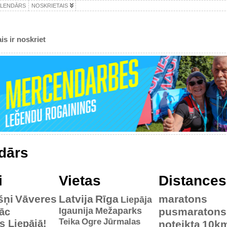
ALENDĀRS
NOSKRIETAIS
is ir noskriet
dārs
i
Vietas
Distances
šņi
Vāveres
Latvija
Rīga
maratons
Liepāja
Igaunija
Mežaparks
pusmaratons
āc
Teika
Ogre
Jūrmalas
es Liepājā!
noteikta
10k