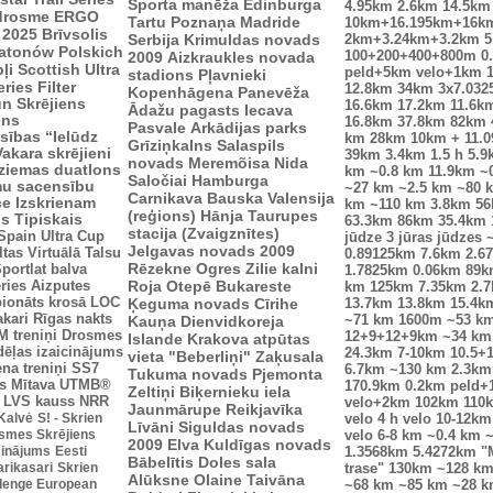
Sporta manēža
Edinburga
4.95km
2.6km
14.5km
drosme
ERGO
Tartu
Poznaņa
Madride
10km+16.195km+16k
 2025
Brīvsolis
Serbija
Krimuldas novads
2km+3.24km+3.2km
5
atonów Polskich
100+200+400+800m
0
2009
Aizkraukles novada
ļi
Scottish Ultra
peld+5km velo+1km
stadions
Pļavnieki
eries
Filter
12.8km
34km
3x7.03
Kopenhāgena
Panevēža
n Skrējiens
16.6km
17.2km
11.6k
Ādažu pagasts
Iecava
ens
16.8km
37.8km
82km
Pasvale
Arkādijas parks
sības “Ielūdz
km
28km
10km + 11.
Grīziņkalns
Salaspils
Vakara skrējieni
39km
3.4km
1.5 h
5.9
novads
Meremõisa
Nida
ziemas duatlons
km
~0.8 km
11.9km
~
Saločiai
Hamburga
mu sacensību
~27 km
~2.5 km
~80 
Carnikava
Bauska
Valensija
ce
Izskrienam
km
~110 km
3.8km
5
(reģions)
Hānja
Taurupes
us
Tipiskais
63.3km
86km
35.4km
stacija (Zvaigznītes)
Spain Ultra Cup
jūdze
3 jūras jūdzes
Jelgavas novads 2009
ltas
Virtuālā Talsu
0.89125km
7.6km
2.6
Rēzekne
Ogres Zilie kalni
portlat balva
1.7825km
0.06km
89k
ries
Aizputes
Roja
Otepē
Bukareste
km
125km
7.35km
2.
ionāts krosā
LOC
Ķeguma novads
Cīrihe
13.7km
13.8km
15.4k
akari
Rīgas nakts
Kauņa
Dienvidkoreja
~71 km
1600m
~53 k
 treniņi
Drosmes
12+9+12+9km
~34 km
Islande
Krakova
atpūtas
dēļas izaicinājums
24.3km
7-10km
10.5+
vieta "Beberliņi"
Zaķusala
ena treniņi
SS7
6.7km
~130 km
2.3km
Tukuma novads
Pjemonta
s
Mītava
UTMB®
170.9km
0.2km peld+
Zeltiņi
Biķernieku iela
LVS kauss
NRR
velo+2km
102km
110
Jaunmārupe
Reikjavīka
 Kalvė
S! - Skrien
velo
4 h velo
10-12km
Līvāni
Siguldas novads
smes Skrējiens
velo
6-8 km
~0.4 km
~
2009
Elva
Kuldīgas novads
icinājums
Eesti
1.3568km
5.4272km
"
Bābelītis
Doles sala
arikasari
Skrien
trase"
130km
~128 k
Alūksne
Olaine
Taivāna
lenge European
~68 km
~85 km
~28 