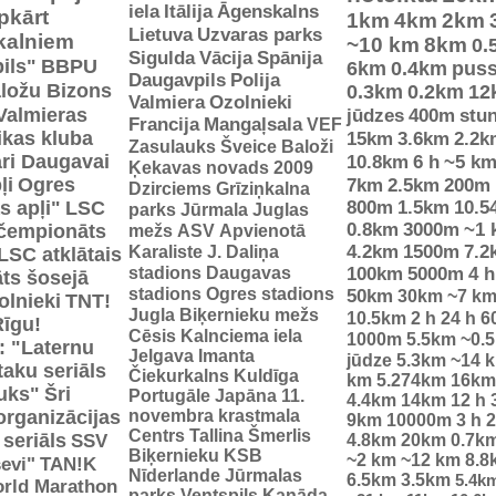
iela
Itālija
Āgenskalns
pkārt
1km
4km
2km
Lietuva
Uzvaras parks
 kalniem
~10 km
8km
0.
Sigulda
Vācija
Spānija
ils"
BBPU
6km
0.4km
pus
Daugavpils
Polija
ložu Bizons
0.3km
0.2km
12
Valmiera
Ozolnieki
Valmieras
jūdzes
400m
stu
Francija
Mangaļsala
VEF
tikas kluba
15km
3.6km
2.2k
Zasulauks
Šveice
Baloži
ri Daugavai
10.8km
6 h
~5 k
Ķekavas novads 2009
ļi
Ogres
7km
2.5km
200m
Dzirciems
Grīziņkalna
s apļi"
LSC
800m
1.5km
10.5
parks
Jūrmala
Juglas
0.8km
3000m
~1 
 čempionāts
mežs
ASV
Apvienotā
Karaliste
J. Daliņa
4.2km
1500m
7.2
LSC atklātais
stadions
Daugavas
100km
5000m
4 h
ts šosejā
stadions
Ogres stadions
50km
30km
~7 k
olnieki
TNT!
Jugla
Biķernieku mežs
10.5km
2 h
24 h
6
Rīgu!
Cēsis
Kalnciema iela
1000m
5.5km
~0.
: "Laternu
Jelgava
Imanta
jūdze
5.3km
~14 
taku seriāls
Čiekurkalns
Kuldīga
km
5.274km
16km
uks"
Šri
Portugāle
Japāna
11.
4.4km
14km
12 h
organizācijas
novembra krastmala
9km
10000m
3 h
2
Centrs
Tallina
Šmerlis
 seriāls
SSV
4.8km
20km
0.7k
Biķernieku KSB
~2 km
~12 km
8.8
evi"
TAN!K
Nīderlande
Jūrmalas
6.5km
3.5km
5.4k
rld Marathon
parks
Ventspils
Kanāda