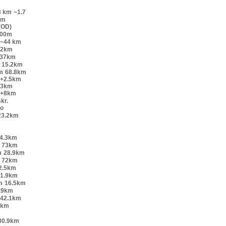
8 km
~1.7
km
(OD)
200m
~44 km
52km
.37km
15.2km
m
68.8km
o+2.5km
+3km
o+8km
kr.
lo
23.2km
4.3km
73km
m
28.9km
72km
2.5km
1.9km
m
16.5km
.9km
42.1km
9km
30.9km