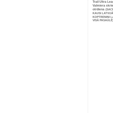
Trail Ultra Le
Valmiera skri
otrdiena
{SAC
KAUSI LATVIJĀ
KOPTRENIŅI L
VISĀ PASAULĒ