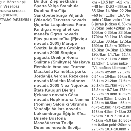
Bulduri
Ziepniekkalns
ague
Bērzes apļi
km
~10.5 km
~62 km
Sparta
Valga
Stambula
en
Veselības
~40 km
DUO ~36km
1
Dublina
Brazīlija
ENSĪBU SERIĀLI,
35.6km
14.9km
22.2k
Sanktpēterburga
Viljandi
}
{TRENIŅI,
~69 km
1.3km
167.7k
(Vīlande)
Tērvetes novads
ATVIJĀ}
{ĀRZEMĒS /
peld+18km velo+4km
}
Ņujorka
Laspalmasa
Porto
6 jūras jūdzes
0.38km
0.75km peld+20km v
Kuldīgas vieglatlētikas
105km
0.35km
23.5k
manēža
Ogres novads
170km
30.1km
18.4k
Pļaviņu apvienība (Pļaviņu
20.1km
30.6km
17.5k
novads 2009)
Mārupe
150km
11.2km
109km
Svētku laukums
Grobiņas
15.3km
94.3km
13.9k
novads 2009
Stopiņu
195.4km
14.7km
22.4
pagasts
Dreiliņi
Roma
1.05km
2.11km
2.8km
Smiltīne (Smiltynė)
Maskava
11.52km
1 jūras jūdze
Rembate
Vroclava
Trumse
"Vienotības kilometrs"
Marakeša
Kalnsētas parks
2.34km
4x5km
27.3km
Jordānija
Verona
Rēzeknes
0.94km
104km
99km
6
novads
Madeira
Madonas
35.1km
21.2km
27.5km
novads 2009
Nica
Ņujorkas
26.1km
21.7km
~38 km
štats
Kauguri
Bieriņi
18.8km
~0.7 km
173km
12.2km
19.8km
18.5km
Ķekavas novads
Cēsu
140km
81km
1 jūdze
1
novads
Hopkintona
Nemme
1.25km
88.5km
~55 km
(Nõmme)
Saloniki
Skrunda
46×(~21km)
41×(~21km
Venēcija
Valkas novads
168km
41km
7×3km
2
Luksemburga
Ēģipte
Ķīna
5x5km
7.8+9.7+10.4+6
Brisele
Bostona
4x1km
~5.8 km
10.565
Masačūsetsa
Tokija
km
0.4km peld+20km 
Dobeles novads
Sevilja
22.5km
10.3+10.8km
7.