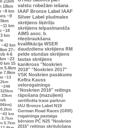
m
21km
valstu robežām
iešana
m
18km
m
~8 km
IAAF Bronze Label
IAAF
ons
~9
Silver Label
pludmales
.5km
skrējiens
šķēršļu
~11 km
skrējiens
telpas/manēža
o
~18
AIMS asoc. b.
.3 km
riteņbraukšana
km
kvalifikācija WSER
~42 km
daudzdienu skrējiens
RM
23km
27–
pelde
stundas skrējiens
m/b
4-6
5km
~23
tautas skrējiens
30 km
15
kanikross
“Noskrien
km
5.8km
2018″
“Noskrien 2017″
m
7.8km
VSK Noskrien pasākums
km
~13
Kefīra Kauss
22km
velorogainings
~246
“Noskrien 2016″ reitings
0325km
rāpošana (mazuļiem)
m
33km
m/k
sertificēta trase
parkrun
706km)
IAU Bronze Label
N19
10.2km
German Road Races (GRR)
~43 km
rogaininga pastaiga
m
3.7km
bērniem
PČ
N25
"Noskrien
km
5.7km
2015" reitings
skrituļošana
12.4km