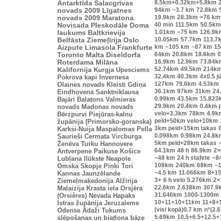
8.5km+0.32km+5.8km
Antarktīda
Salacgrīvas
94km
~3.7 km
72.8km
novads 2009
Līgatnes
19.9km
28.3km
>76 km
novads 2009
Maratona
40 min
111.5km
50.5km
Novisada
Pleskodāle
Doma
1.01km
~75 km
126.9k
laukums
Baltkrievija
10.05km
57.7km
113.7
Belfāsta
Ziemeļīrija
Oslo
km
~105 km
~87 km
15
Aizpute
Limasola
Frankfurte
64km
20.8km
18.6km
0
Toronto
Malta
Diseldorfa
16.9km
12.9km
73.84k
Roterdama
Milāna
52.74km
49.5km
214k
Kalifornija
Kurgja
Upesciems
32.4km
40.3km
4x0.5 j
Pokrova kapi
Invernesa
127km
79.6km
4.53km
Olaines novads
Kleisti
Gdiņa
36.1km
97km
31km
24
Eindhovena
Sanktniklausa
0.99km
43.5km
15.823
Bajāri
Balatons
Valmieras
29.9km
20.4km
0.4km 
novads
Madonas novads
velo+3.3km
78km
4.9k
Bērzpurvi
Piejūras-kalnu
peld+50km velo+10km
župānija (Primorsko-goranska)
3km peld+15km takas
Karksi-Nuija
Maspalomas
Pella
0.098km
0.98km
24.8k
Saurieši
Cermata
Vircburga
5km peld+28km takas
Ženēva
Turku
Hannovere
64.1km
48 h
86.9km
2×
Antverpene
Paikuse
Košice
~48 km
24 h stafete
~8
Ļubļana
Ilūkste
Neapole
108km
240km
68km
~1
Omska
Skopje
Piņķi
Tori
~4.5 km
11.066km
8+1
Kannas
Jaunzēlande
3+
6 h velo
5.276km
2×
Ziemeļmaķedonija
Alžīrija
22.6km
2.638km
307.9
Malaizija
Krasta iela
Orsjēra
31.646km
1000-1300m
(Orsières)
Nevada
Hapaks
10+11+10+11km
11+8+
Istras župānija
Jeruzaleme
(visi kopā)0.7 km
n*(2.
Odense
Ādaži
Tukums
5.69km
10.5+6.5+12.5+
slēpošanas un biatlona bāze