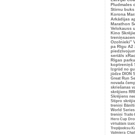
Pludmales 
Stirnu buks
Korona Mar
Arkādijas ap
Marathon S
Velokauss u
Kino Skrēji
treniņsacen
Ozolnieki”
pa Rīgu
A2 
piedzīvoju
seriāls xRa
Rīgas park
koptreniņš
Izgrūd no gu
jūdze
DION S
Great Run Se
novada čemp
skriešanas v
skrējiens
RRM
Skrējiens ne
Stipro skrēji
treniņi
Bānīti
World Series
treniņi
Trailo
Hero Cup
Dro
virtuālais iza
Trepijooksu K
Valmiera
Chal