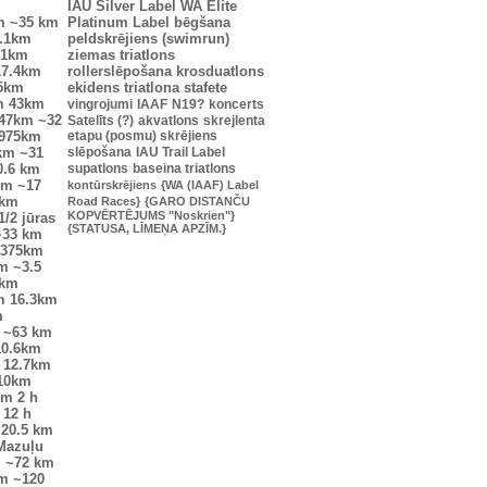
IAU Silver Label
WA Elite
m
~35 km
Platinum Label
bēgšana
.1km
peldskrējiens (swimrun)
.1km
ziemas triatlons
17.4km
rollerslēpošana
krosduatlons
25km
ekidens
triatlona stafete
m
43km
vingrojumi
IAAF
N19?
koncerts
47km
~32
Satelīts (?)
akvatlons
skrejlenta
0975km
etapu (posmu) skrējiens
km
~31
slēpošana
IAU Trail Label
0.6 km
supatlons
baseina triatlons
km
~17
kontūrskrējiens
{WA (IAAF) Label
6km
Road Races}
{GARO DISTANČU
KOPVĒRTĒJUMS "Noskrien"}
1/2 jūras
{STATUSA, LĪMEŅA APZĪM.}
~33 km
7375km
m
~3.5
7km
m
16.3km
m
~63 km
10.6km
12.7km
10km
km
2 h
12 h
20.5 km
Mazuļu
m
~72 km
km
~120