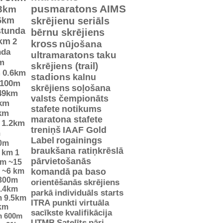
pusmaratons
AIMS
3km
5km
skrējienu seriāls
stunda
bērnu skrējiens
km
2
kross
nūjošana
nda
ultramaratons
taku
m
skrējiens (trail)
m
0.6km
stadions
kalnu
100m
skrējiens
soļošana
49km
valsts čempionāts
km
stafete
notikums
km
maratona stafete
1.2km
treniņš
IAAF Gold
m
Label
rogainings
0m
braukšana ratiņkrēslā
5 km
1
pārvietošanās
km
~15
~6 km
komandā
pa baso
300m
orientēšanās
skrējiens
.4km
parkā
individuāls starts
m
9.5km
ITRA punkti
virtuāla
km
sacīkste
kvalifikācija
m
600m
UTMB
Satelīts
pāri