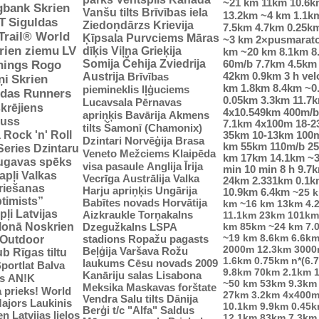
~21 km
11km
10.6k
gbank Skrien
Vanšu tilts
Brīvības iela
13.2km
~4 km
1.1k
T
Siguldas
Ziedoņdārzs
Krievija
7.5km
4.7km
0.25k
-Trail® World
Ķīpsala
Purvciems
Māras
~3 km
2×pusmarat
rien ziemu
LV
dīķis
Viļņa
Grieķija
km
~20 km
8.1km
8
Somija
Čehija
Zviedrija
60m/b
7.7km
4.5km
nings Rogo
42km
0.9km
3 h vel
Austrija
Brīvības
ņi
Skrien
km
1.8km
8.4km
~0
piemineklis
Iļģuciems
idas Runners
0.05km
3.3km
11.7
Lucavsala
Pērnavas
krējiens
4x10.549km
400m/b
apriņķis
Bavārija
Akmens
auss
7.1km
4x100m
18-
tilts
Šamonī (Chamonix)
ā
Rock 'n' Roll
35km
10-13km
100
Dzintari
Norvēģija
Brasa
km
55km
110m/b
2
Series
Dzintaru
Veneto
Mežciems
Klaipēda
km
17km
14.1km
~
ugavas spēks
visa pasaule
Anglija
Īrija
min
10 min
8 h
9.7
apļi
Valkas
Vecrīga
Austrālija
Valka
24km
2.331km
0.1k
riešanas
Harju apriņķis
Ungārija
10.9km
6.4km
~25 
ptimists”
Babītes novads
Horvātija
km
~16 km
13km
4.
pļi
Latvijas
Aizkraukle
Torņakalns
11.1km
23km
101km
tlonā
Noskrien
Dzegužkalns
LSPA
km
85km
~24 km
7.
~19 km
8.6km
6.6k
stadions
Ropažu pagasts
Outdoor
2000m
12.3km
3000
Beļģija
Varšava
Rožu
ub
Rīgas tiltu
1.6km
0.75km
n*(6.
laukums
Cēsu novads 2009
portlat Balva
9.8km
70km
2.1km
Kanāriju salas
Lisabona
s
AN!K
~50 km
53km
9.3km
Meksika
Maskavas forštate
 prieks!
World
27km
3.2km
4x400
Vendra
Salu tilts
Dānija
ajors
Laukinis
10.1km
9.9km
0.45
Berģi
t/c "Alfa"
Saldus
n Latvijas lielos
12.1km
83km
7.3km