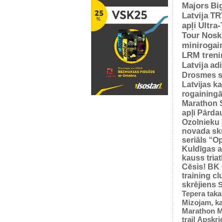
Majors
Bi
Latvija
TR
apļi
Ultra
Tour
Nosk
minirogai
LRM treni
Latvija
ad
Drosmes s
Latvijas k
rogaining
Marathon 
apļi
Pārda
Ozolnieku 
novada sk
seriāls “O
Kuldīgas a
kauss tria
Cēsis!
BK
training cl
skrējiens
S
Tepera taka
Mizojam, ka
Marathon M
trail
Apskrie