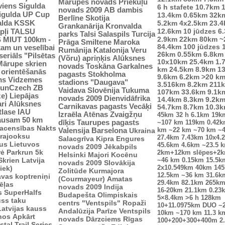
Mārupes novads
Priekuļu
viens
Sigulda
6 h stafete
10.7km
novads 2009
AB dambis
Sigulda UP Cup
13.4km
0.65km
32k
Berlīne
Skotija
alda
KSSK
5.2km
4x2.5km
23.
Grankanārija
Kronvalda
pļi
12.6km
10 jūdzes
6
TALSU
parks
Talsi
Salaspils
Turcija
2.9km
S
MIUT
100km -
22km
80km
~
Prāga
Smiltene
Maroka
84.4km
100 jūdzes
kam un veselībai
Rumānija
Katalonija
Veru
26km
0.55km
6.8km
seriāls "Pilsētas
(Võru) apriņķis
Alūksnes
10x10km
25.4km
1.
Mārupe skrien
novads
Toskāna
Garkalnes
km
24.5km
8.9km
1
u orientēšanās
pagasts
Stokholma
9.6km
6.2km
>20 k
ms
Vidzemes
stadions "Daugava"
3.516km
8.2km
211
unCzech
ZB
Vaidava
Slovēnija
Tukuma
107km
33.6km
9.1k
ze)
Liepājas
novads 2009
Dienvidāfrika
14.4km
8.3km
9.2k
ri
Alūksnes
Carnikavas pagasts
Vecāķi
54.7km
8.7km
10.3
tlase IAU
Izraēla
Atēnas
Zvaigžņu
45km
32 h
6.1km
19k
ausam 50 km
dīķis
Taurupes pagasts
~107 km
119km
0.42
sacensības
Nakts
km
~22 km
~70 km
~
Valensija
Barselona
Ukraina
trajooksu
27.4km
7.43km
10x4.
Salacgrīva
Kipra
Engures
lus
Lietuvos
45.6km
4.6km
~23.5 
novads 2009
Jēkabpils
rė
Parkrun 5k
2km+12km slēpes+2
Helsinki
Majori
Kocēnu
Skrien Latvija
~46 km
0.15km
15.5k
novads 2009
Slovākija
2x10.549km
40km
14
iek)
Zolitūde
Kurmajora
12.5km
~36 km
31.6k
vas koptreniņi
(Courmayeur)
Amatas
29.4km
82.1km
265k
ēļas
novads 2009
Indija
16-20km
21.1km
0.23
s
SuperHalfs
Budapešta
Olimpiskais
5×8.4km
>6 h
128km
uss taku
centrs "Ventspils"
Ropaži
10+11.0975km
DUO ~
Latvijas kauss
Andalūzija
Parīze
Ventspils
10km
~170 km
11.3 k
enos
Apkārt
novads
Dārzciems
Rīgas
100+200+300+400m
2
tal Trail Series