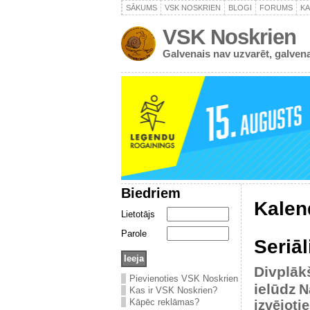
SĀKUMS
VSK NOSKRIEN
BLOGI
FORUMS
K
VSK Noskrien
Galvenais nav uzvarēt, galvena
Biedriem
Kalen
Lietotājs
Parole
Seriāl
Divplāk
Pievienoties VSK Noskrien
ielūdz
N
Kas ir VSK Noskrien?
Kāpēc reklāmas?
izvējoti