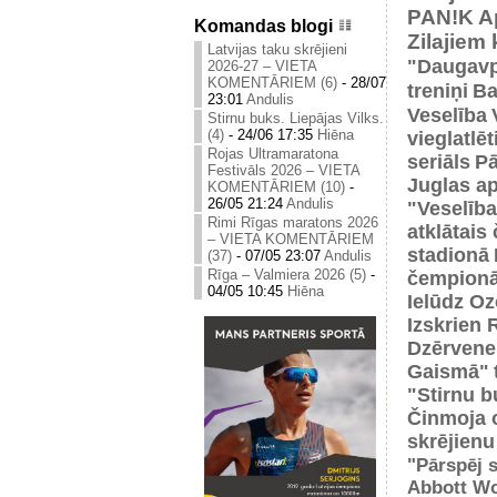
PAN!K
A
Komandas blogi
Zilajiem
Latvijas taku skrējieni
"Daugavp
2026-27 – VIETA
KOMENTĀRIEM (6)
-
28/07
treniņi
Ba
23:01
Andulis
Veselība
Stirnu buks. Liepājas Vilks.
(4)
-
24/06 17:35
Hiēna
vieglatlē
Rojas Ultramaratona
seriāls
Pā
Festivāls 2026 – VIETA
Juglas ap
KOMENTĀRIEM (10)
-
26/05 21:24
Andulis
"Veselība
Rimi Rīgas maratons 2026
atklātais
– VIETA KOMENTĀRIEM
stadionā
(37)
-
07/05 23:07
Andulis
Rīga – Valmiera 2026 (5)
-
čempionā
04/05 10:45
Hiēna
Ielūdz Oz
Izskrien 
Dzērvene
Gaismā"
"Stirnu b
Činmoja 
skrējienu
"Pārspēj s
Abbott Wo