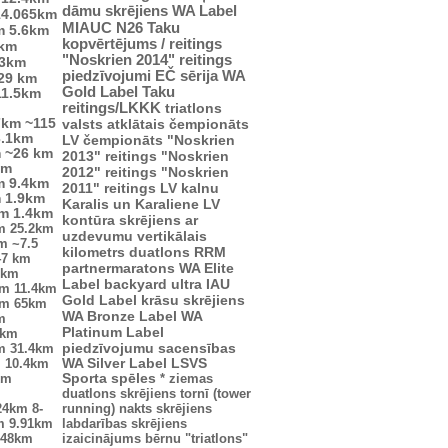
dāmu skrējiens
WA Label
14.065km
MIAUC
N26
Taku
m
5.6km
kopvērtējums / reitings
4km
"Noskrien 2014" reitings
.3km
piedzīvojumi
EČ
sērija
WA
29 km
Gold Label
Taku
11.5km
reitings/LKKK
triatlons
7km
~115
valsts atklātais čempionāts
3.1km
LV čempionāts
"Noskrien
m
~26 km
2013" reitings
"Noskrien
km
2012" reitings
"Noskrien
m
9.4km
2011" reitings
LV kalnu
m
1.9km
Karalis un Karaliene
LV
km
1.4km
kontūra
skrējiens ar
m
25.2km
uzdevumu
vertikālais
km
~7.5
kilometrs
duatlons
RRM
47 km
partnermaratons
WA Elite
2km
Label
backyard ultra
IAU
km
11.4km
Gold Label
krāsu skrējiens
km
65km
WA Bronze Label
WA
m
Platinum Label
5km
piedzīvojumu sacensības
m
31.4km
m
10.4km
WA Silver Label
LSVS
km
Sporta spēles
*
ziemas
duatlons
skrējiens tornī (tower
24km
8-
running)
nakts skrējiens
m
9.91km
labdarības skrējiens
.48km
izaicinājums
bērnu "triatlons"