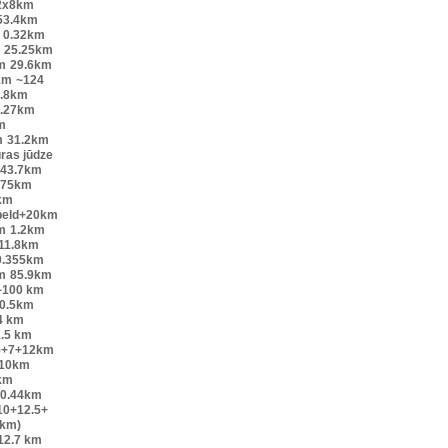
2x8km
53.4km
0.32km
25.25km
m
29.6km
km
~124
.8km
.27km
m
m
31.2km
ūras jūdze
43.7km
.75km
km
peld+20km
m
1.2km
11.8km
0.355km
m
85.9km
~100 km
0.5km
4 km
.5 km
5+7+12km
10km
km
0.44km
10+12.5+
6km)
12.7 km