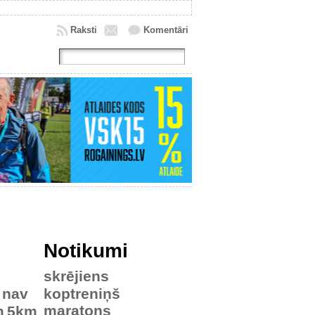
Raksti
Komentāri
Notikumi
skrējiens
nav
koptreniņš
maratons
m
5km