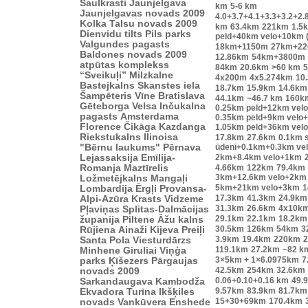
Saulkrasti
Jaunjelgava
km
5-6 km
Jaunjelgavas novads 2009
4.0+3.7+4.1+3.3+3.2+2.
Kolka
Talsu novads 2009
km
63.4km
221km
1.5
Dienvidu tilts
Pils parks
peld+40km velo+10km 
Valgundes pagasts
18km+1150m
27km+2
Baldones novads 2009
12.86km
54km+3800m
atpūtas komplekss
84km
20.6km
>60 km
“Sveikuļi”
Milzkalne
4x200m
4x5.274km
10
Bastejkalns
Skanstes iela
18.7km
15.9km
14.6km
Šampēteris
Vīne
Bratislava
44.1km
~46.7 km
160k
Gēteborga
Velsa
Inčukalna
0.25km peld+12km vel
pagasts
Amsterdama
0.35km peld+9km velo
Florence
Čikāga
Kazdanga
1.05km peld+36km vel
Riekstukalns
Ilinoisa
17.8km
27.6km
0.1km s
"Bērnu laukums"
Pērnava
ūdenī+0.1km+0.3km ve
Lejassaksija
Emīlija-
2km+8.4km velo+1km
Romanja
Maztīrelis
4.66km
122km
79.4km
3km+12.6km velo+2km
Ložmetējkalns
Mangaļi
5km+21km velo+3km
1
Lombardija
Ērgļi
Provansa-
17.3km
41.3km
24.9km
Alpi-Azūra Krasts
Vidzeme
31.3km
26.6km
4x10k
Pļaviņas
Splitas-Dalmācijas
29.1km
22.1km
18.2km
županija
Piltene
Āžu kalns
30.5km
126km
54km
3
Rūjiena
Ainaži
Kijeva
Preiļi
3.9km
19.4km
220km
2
Santa Pola
Viesturdārzs
119.1km
27.2km
~82 k
Minhene
Giruliai
Viņģa
3×5km + 1×6.0975km
7
parks
Ķīšezers
Pārgaujas
42.5km
254km
32.6km
novads 2009
0.06+0.10+0.16 km
49.
Sarkandaugava
Kambodža
9.57km
83.9km
81.7km
Ekvadora
Turīna
Ikšķiles
15+30+69km
170.4km
novads
Vankūvera
Enshede