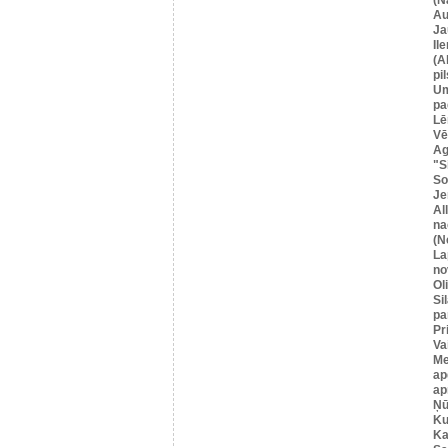
Au
Ja
Il
(A
pil
U
pa
Lē
Vē
Ag
"S
So
Je
Al
na
(N
La
no
Ol
Si
pa
Pr
Va
Me
ap
ap
Ņū
Ku
Ka