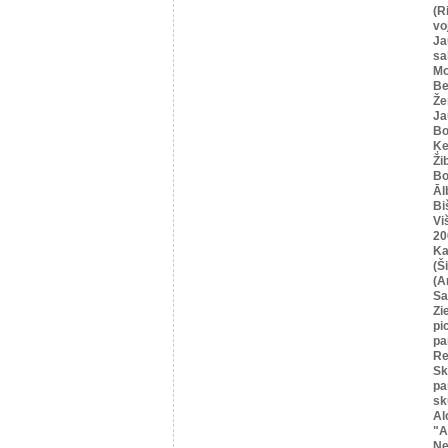
(R
vo
Ja
sa
Mo
Be
Že
Ja
Bo
Ķe
Ži
Bo
Āl
Bi
Vi
20
Ka
(Ši
(A
Sa
Zi
pi
pa
Re
Sk
pa
sk
Al
"A
Ne