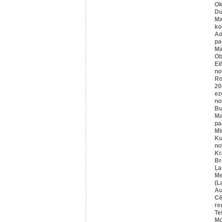
Ok
Du
Ma
ko
A
pa
Ma
Ob
Ei
no
Ro
20
ez
no
Bu
Ma
pa
Mi
Ku
no
Kr
Br
Ļa
Me
(L
Au
Cē
re
Te
Mo