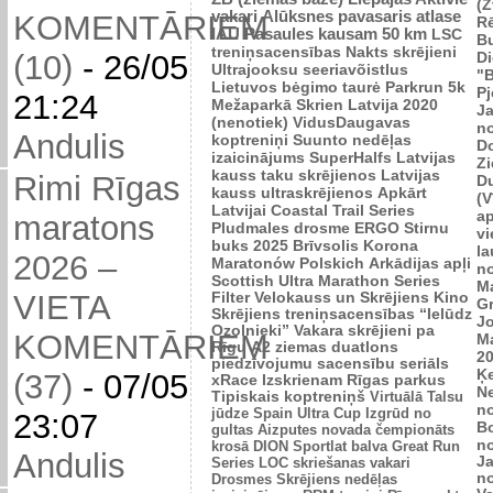
(Z
vakari
Alūksnes pavasaris
atlase
KOMENTĀRIEM
R
IAU Pasaules kausam 50 km
LSC
B
treniņsacensības
Nakts skrējieni
Di
(10)
-
26/05
Ultrajooksu seeriavõistlus
"B
Lietuvos bėgimo taurė
Parkrun 5k
P
21:24
Mežaparkā
Skrien Latvija 2020
J
(nenotiek)
VidusDaugavas
n
Andulis
koptreniņi
Suunto nedēļas
Do
izaicinājums
SuperHalfs
Latvijas
Zi
kauss taku skrējienos
Latvijas
Rimi Rīgas
D
kauss ultraskrējienos
Apkārt
(V
Latvijai
Coastal Trail Series
ap
maratons
Pludmales drosme
ERGO Stirnu
vi
buks 2025
Brīvsolis
Korona
l
2026 –
Maratonów Polskich
Arkādijas apļi
n
Scottish Ultra Marathon Series
M
VIETA
Filter Velokauss un Skrējiens
Kino
G
Skrējiens
treniņsacensības “Ielūdz
Jo
Ozolnieki”
Vakara skrējieni pa
KOMENTĀRIEM
M
Rīgu
A2 ziemas duatlons
2
piedzīvojumu sacensību seriāls
Ķ
(37)
-
07/05
xRace
Izskrienam Rīgas parkus
N
Tipiskais koptreniņš
Virtuālā Talsu
n
jūdze
Spain Ultra Cup
Izgrūd no
23:07
B
gultas
Aizputes novada čempionāts
n
krosā
DION Sportlat balva
Great Run
Andulis
J
Series
LOC skriešanas vakari
n
Drosmes Skrējiens nedēļas