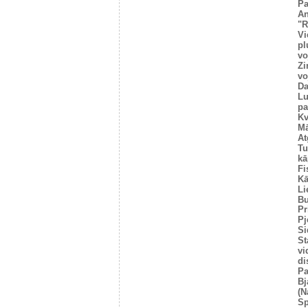
Pa
An
"R
Vi
pl
vo
Zi
vo
Da
Lu
pa
Kv
Mā
At
Tu
kā
Fi
Kā
Li
Bu
Pr
Pj
Si
St
vi
di
Pa
Bj
(N
Sp