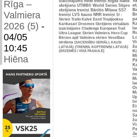
V
izaicinājums
RRM treniņi
Rīgas nakts
Rīga –
at
skrējiens
UTMB® World Series
Stipro
Ba
skrējiena treniņi
Bānītis
Mītava
SS7
Valmiera
Br
treniņi
LVS kauss
NRR treniņi
S! -
p
Skrien
Trailo Kalvė
Eesti Trepijooksu
2026 (5)
-
K
Karikasari
Drosmes Skrējiens virtuālais
l
izaicinājums
Challenge European Trail
R
Ultra League
Skrien Valmiera
Hero Cup
04/05
L
Bērzes apļi
Valmiera skrien
Veselības
V
otrdiena
{SACENSĪBU SERIĀLI, KAUSI
10:45
žu
LATVIJĀ}
{TRENIŅI, KOPTRENIŅI LATVIJĀ}
Ki
{ĀRZEMĒS / VISĀ PASAULĒ}
M
Hiēna
P
K
V
n
M
l
O
Ma
U
In
Ei
no
Sa
žu
Vi
Pa
Ja