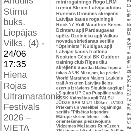
Andulis
R
minirogainings Rogo
LRM
C
treniņi
Skrien Latvija
adidas
Stirnu
L
Runners
Drosmes skrējiens
ti
Latvijas kauss rogainingā
buks.
n
Rock 'n' Roll Marathon Series
Be
p
Dzintaru apļi
Pārdaugavas
Liepājas
M
spēks
Ozolnieku apļi
Valkas
ap
Vilks. (4)
-
novada skriešanas seriāls
G
“Optimists”
Kuldīgas apļi
"
24/06
Latvijas kauss triatlonā
n
Noskrien Cēsis!
BK
Outdoor
p
17:35
training club
Rīgas tiltu
dī
Uk
skrējiens
Sportlat Balva
Tepera
2
Hiēna
takas
AN!K
Mizojam, ka prieks!
n
World Marathon Majors
Laukinis
(
trail
Apskrien Latvijas lielos
Rojas
B
ezerus
Izrāviens
Sigulda augšup!
R
/ Sigulda UP Cup
Pusplikie valda
Ultramaratona
D
KSSK
Kalnsētas apļi
TALSU
Ta
JŪDZE
SPS
MIUT
100km - LV100
n
Festivāls
Priekam un veselībai
rogaininga
Pļ
seriāls "Pilsētas leģendas"
p
2026 –
Mārupe skrien
Ielene - ielu
Gr
orientēšanās piedzīvojums
N
VIETA
Vidzemes Mežtakas
RunCzech
Va
ZB (ziemas bāze)
Liepājas Aktīvie