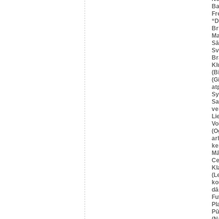
Ba
Fr
“
Br
Ma
Sā
Sv
Br
Kl
(B
(G
at
Sy
Sa
ve
Li
Vo
(O
ar
ke
Mā
Ce
Kl
(L
ko
dā
Fu
Pl
Pū
(N