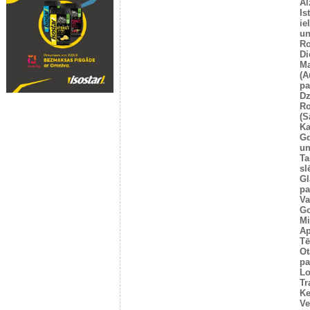
Al
Is
ie
un
Ro
Di
Ma
(A
pa
Dz
Ro
(S
Ka
G
un
Ta
sl
Gl
pa
Va
Go
Mi
Ap
Tē
Ot
pa
Lo
Tr
Ke
Ve