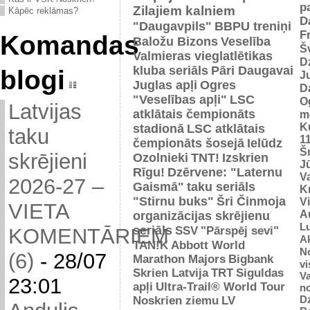
p
Zilajiem kalniem
Kāpēc reklāmas?
D
"Daugavpils"
BBPU treniņi
F
Komandas
Baložu Bizons
Veselība
Š
Valmieras vieglatlētikas
D
kluba seriāls
Pāri Daugavai
blogi
J
Juglas apļi
Ogres
D
"Veselības apļi"
LSC
O
Latvijas
atklātais čempionāts
m
K
stadionā
LSC atklātais
taku
1
čempionāts šosejā
Ielūdz
Š
skrējieni
Ozolnieki
TNT!
Izskrien
J
Rīgu!
Dzērvene: "Laternu
Va
2026-27 –
Gaismā"
taku seriāls
Kr
"Stirnu buks"
Šri Činmoja
V
VIETA
Au
organizācijas skrējienu
L
seriāls
SSV
"Pārspēj sevi"
KOMENTĀRIEM
Ak
TAN!K
Abbott World
No
(6)
-
28/07
Marathon Majors
Bigbank
vi
Skrien Latvija
TRT
Siguldas
Va
23:01
apļi
Ultra-Trail® World Tour
n
D
Noskrien ziemu
LV