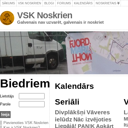
SĀKUMS
VSK NOSKRIEN
BLOGI
FORUMS
KALENDĀRS
NOSKRIETAIS
VSK Noskrien
Galvenais nav uzvarēt, galvenais ir noskriet
Biedriem
Kalendārs
Lietotājs
Seriāli
V
Parole
Divplākšņi
Vāveres
L
ielūdz
M
Nāc izvējoties
Pievienoties VSK Noskrien
It
Liepājā!
PAN!K
Apkārt
Kas ir VSK Noskrien?