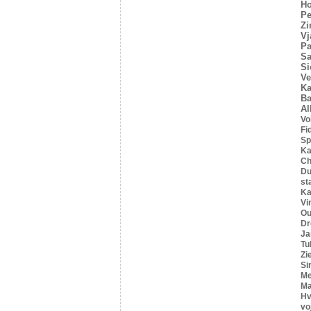
Ho
Pe
Z
Vj
Pa
Sa
Si
Ve
Ka
Ba
Al
Vo
Fi
Sp
Ka
C
Du
st
Ka
Vi
Ou
Dr
Ja
Tu
Zi
Si
Me
Ma
Hv
vo