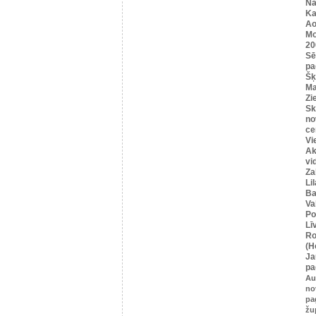
Na
Ka
Ao
Mo
20
Sē
pa
Šķ
Ma
Zi
Sk
no
ce
Vi
Ak
vi
Za
Li
Ba
Va
Po
Lī
Ro
(H
Ja
pa
Au
no
pa
žu