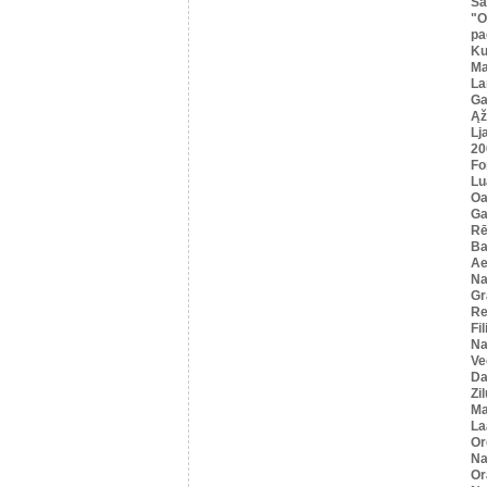
Sa
"O
pa
K
Ma
La
Ga
Ąž
Lj
20
Fo
Lu
Oa
Ga
Rē
Ba
Ae
Na
Gr
Re
Fi
Na
Ve
Da
Zi
Ma
La
Or
Na
Or