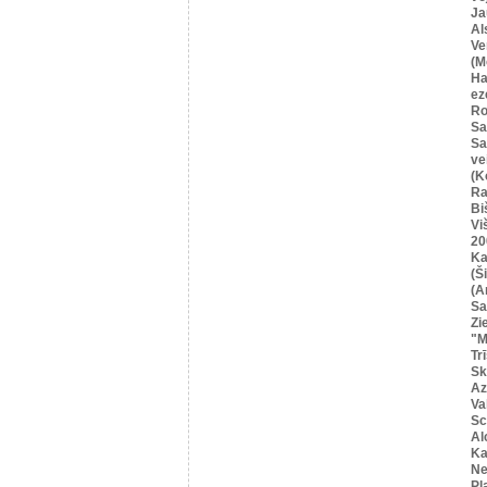
Ja
Al
Ve
(M
Ha
ez
Ro
Sa
Sa
ve
(K
Ra
Bi
Vi
20
Ka
(Ši
(A
Sa
Zi
"M
Tr
Sk
Az
Va
Sc
Al
Ka
Ne
Pļ