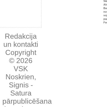
Sā
Al
Ba
no
vo
pa
Fe
Redakcija
un kontakti
Copyright
© 2026
VSK
Noskrien
,
Signis
-
Satura
pārpublicēšana