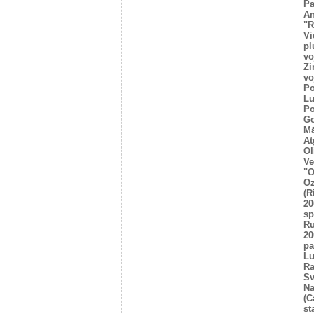
Pa
An
"R
Vi
pl
vo
Zi
vo
Po
Lu
Po
Go
Mā
At
Ol
Ve
"O
Oz
(R
20
sp
R
20
pa
Lu
Ra
Sv
Na
(C
st