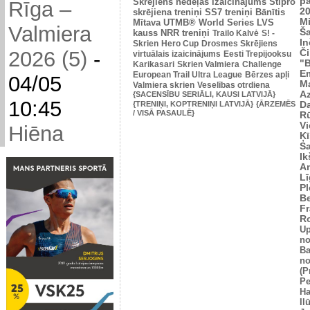
p
Skrējiens nedēļas izaicinājums
Stipro
Rīga –
2
skrējiena treniņi
SS7 treniņi
Bānītis
Mi
Mītava
UTMB® World Series
LVS
Valmiera
Š
kauss
NRR treniņi
Trailo Kalvė
S! -
In
Skrien
Hero Cup
Drosmes Skrējiens
2026 (5)
-
Č
virtuālais izaicinājums
Eesti Trepijooksu
"
Karikasari
Skrien Valmiera
Challenge
Em
European Trail Ultra League
Bērzes apļi
04/05
M
Valmiera skrien
Veselības otrdiena
Az
{SACENSĪBU SERIĀLI, KAUSI LATVIJĀ}
10:45
{TRENIŅI, KOPTRENIŅI LATVIJĀ}
{ĀRZEMĒS
Da
/ VISĀ PASAULĒ}
Rū
Vi
Hiēna
Ķī
S
Ik
An
L
Pl
Be
Fr
R
U
no
Ba
no
(P
Pe
Ha
Il