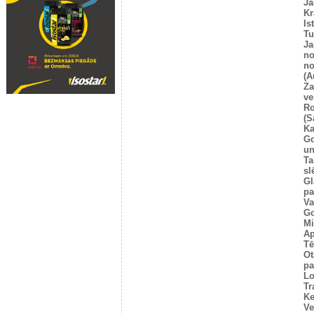
Ja
Kr
Is
T
Ja
no
no
(A
Za
ve
Ro
(S
Ka
G
un
Ta
sl
Gl
pa
Va
Go
Mi
Ap
Tē
Ot
pa
Lo
Tr
Ke
Ve