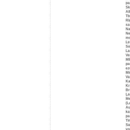
pa
Sk
Al
Tbi
Rī
sa
Na
Ne
mo
Le
So
La
Ve
Mī
pa
ez
Mi
Va
Ka
Kr
Br
Ļa
Me
(L
Au
ka
pa
Ti
Sa
vo