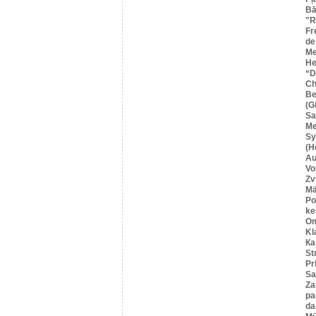
Bā
"R
Fr
de
Me
He
“
Ch
Be
(G
Sa
M
Sy
(H
Au
Vo
Zv
Mä
Po
ke
O
Kl
Ка
St
Pr
Sa
Za
pa
da