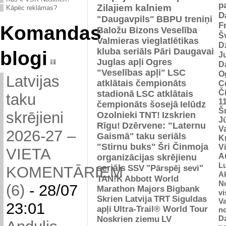
p
Zilajiem kalniem
Kāpēc reklāmas?
D
"Daugavpils"
BBPU treniņi
F
Komandas
Baložu Bizons
Veselība
Š
Valmieras vieglatlētikas
D
kluba seriāls
Pāri Daugavai
blogi
J
Juglas apļi
Ogres
D
"Veselības apļi"
LSC
O
Latvijas
atklātais čempionāts
C
Č
stadionā
LSC atklātais
taku
1
čempionāts šosejā
Ielūdz
Š
skrējieni
Ozolnieki
TNT!
Izskrien
J
Rīgu!
Dzērvene: "Laternu
Va
2026-27 –
Gaismā"
taku seriāls
Kr
"Stirnu buks"
Šri Činmoja
V
VIETA
Au
organizācijas skrējienu
L
seriāls
SSV
"Pārspēj sevi"
KOMENTĀRIEM
Ak
TAN!K
Abbott World
No
(6)
-
28/07
Marathon Majors
Bigbank
vi
Skrien Latvija
TRT
Siguldas
Va
23:01
apļi
Ultra-Trail® World Tour
n
D
Noskrien ziemu
LV