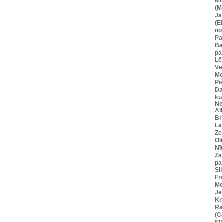
Mū
(M
Ja
(E
no
Pa
Ba
pa
Lē
Vē
M
Pi
Da
ku
Ne
Al
Br
La
Ze
Ol
Nī
Za
pa
Si
Fr
Me
Je
Kr
Ra
(C
SP