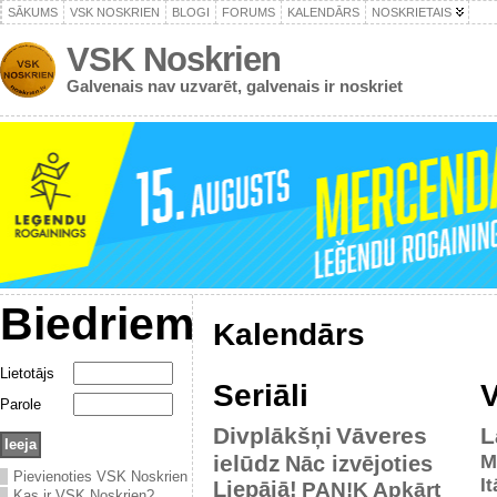
SĀKUMS
VSK NOSKRIEN
BLOGI
FORUMS
KALENDĀRS
NOSKRIETAIS
VSK Noskrien
Galvenais nav uzvarēt, galvenais ir noskriet
Biedriem
Kalendārs
Lietotājs
Seriāli
V
Parole
Divplākšņi
Vāveres
L
ielūdz
M
Nāc izvējoties
Pievienoties VSK Noskrien
It
Liepājā!
PAN!K
Apkārt
Kas ir VSK Noskrien?