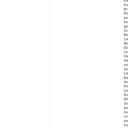
Ka
Ao
Br
Rū
pa
ko
ga
Zv
Ma
Li
Mo
(D
ce
Vi
Ak
vi
Za
Li
Ba
Va
Po
Lī
Ro
(H
Ja
pa
Au
no
pa
žu