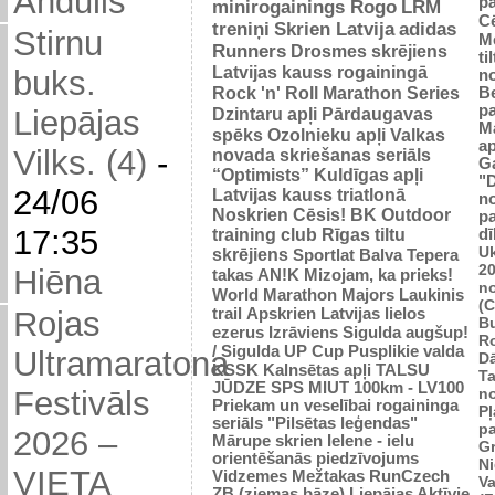
Andulis
p
minirogainings Rogo
LRM
C
treniņi
Skrien Latvija
adidas
Stirnu
M
Runners
Drosmes skrējiens
ti
Latvijas kauss rogainingā
buks.
n
Rock 'n' Roll Marathon Series
Be
p
Dzintaru apļi
Pārdaugavas
Liepājas
M
spēks
Ozolnieku apļi
Valkas
ap
Vilks. (4)
-
novada skriešanas seriāls
G
“Optimists”
Kuldīgas apļi
"
24/06
Latvijas kauss triatlonā
n
Noskrien Cēsis!
BK
Outdoor
p
17:35
training club
Rīgas tiltu
dī
Uk
skrējiens
Sportlat Balva
Tepera
2
Hiēna
takas
AN!K
Mizojam, ka prieks!
n
World Marathon Majors
Laukinis
(
trail
Apskrien Latvijas lielos
Rojas
B
ezerus
Izrāviens
Sigulda augšup!
R
/ Sigulda UP Cup
Pusplikie valda
Ultramaratona
D
KSSK
Kalnsētas apļi
TALSU
Ta
JŪDZE
SPS
MIUT
100km - LV100
n
Festivāls
Priekam un veselībai
rogaininga
Pļ
seriāls "Pilsētas leģendas"
p
2026 –
Mārupe skrien
Ielene - ielu
Gr
orientēšanās piedzīvojums
N
VIETA
Vidzemes Mežtakas
RunCzech
Va
ZB (ziemas bāze)
Liepājas Aktīvie