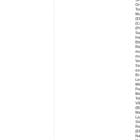
Or
To
Mu
(E
(C
(P
S
Ha
Bi
Ri
ma
ma
Vo
Sw
ez
Br
Le
Mi
Pa
Ma
To
Vi
(B
Ma
La
St
Re
(E
Na