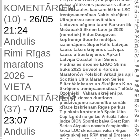
(Z
vakari
Alūksnes pavasaris
atlase
KOMENTĀRIEM
R
IAU Pasaules kausam 50 km
LSC
B
treniņsacensības
Nakts skrējieni
Di
(10)
-
26/05
Ultrajooksu seeriavõistlus
"B
Lietuvos bėgimo taurė
Parkrun 5k
P
21:24
Mežaparkā
Skrien Latvija 2020
J
(nenotiek)
VidusDaugavas
n
Andulis
koptreniņi
Suunto nedēļas
Do
izaicinājums
SuperHalfs
Latvijas
Zi
kauss taku skrējienos
Latvijas
Rimi Rīgas
D
kauss ultraskrējienos
Apkārt
(V
Latvijai
Coastal Trail Series
L
maratons
Pludmales drosme
ERGO Stirnu
m
buks 2025
Brīvsolis
Korona
(P
2026 –
Maratonów Polskich
Arkādijas apļi
l
Scottish Ultra Marathon Series
p
VIETA
Filter Velokauss un Skrējiens
Kino
M
Skrējiens
treniņsacensības “Ielūdz
M
Ozolnieki”
Vakara skrējieni pa
KOMENTĀRIEM
R
Rīgu
A2 ziemas duatlons
2
piedzīvojumu sacensību seriāls
Ķ
(37)
-
07/05
xRace
Izskrienam Rīgas parkus
N
Tipiskais koptreniņš
Spain Ultra
V
Cup
Izgrūd no gultas
Virtuālā Talsu
23:07
Br
jūdze
DION Sportlat balva
Great Run
D
Series
Aizputes novada čempionāts
Andulis
J
krosā
LOC skriešanas vakari
Rīgas
K
nakts skrējiens
RRM treniņi
Drosmes