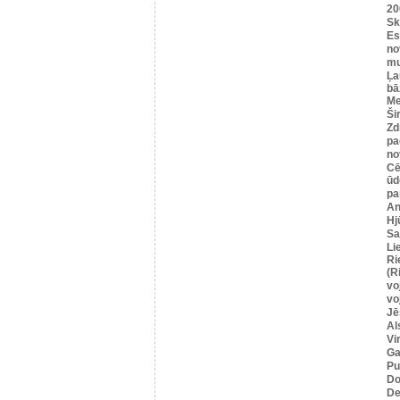
20
Sk
Es
no
mu
Ļa
bā
Me
Ši
Zd
pa
no
Cē
ūd
pa
An
Hj
Sa
Li
Ri
(R
vo
vo
Jē
Al
Vi
Ga
Pu
Do
De