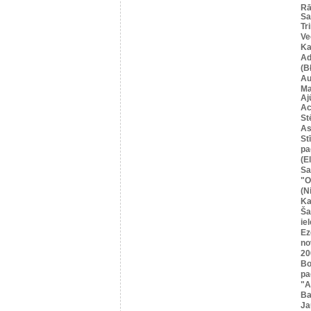
Rā
Sa
Tr
Ve
Ka
Ad
(B
Au
Ma
Aj
Ac
St
As
St
pa
(E
Sa
"O
(N
Ka
Ša
iel
Ez
no
20
Bo
pa
"A
Ba
Ja