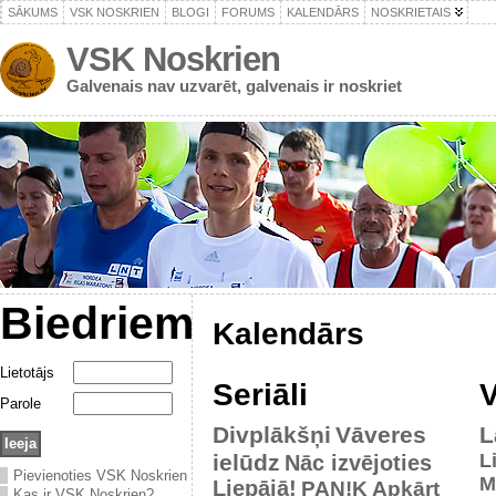
SĀKUMS
VSK NOSKRIEN
BLOGI
FORUMS
KALENDĀRS
NOSKRIETAIS
VSK Noskrien
Galvenais nav uzvarēt, galvenais ir noskriet
Biedriem
Kalendārs
Lietotājs
Seriāli
V
Parole
Divplākšņi
Vāveres
L
ielūdz
L
Nāc izvējoties
Pievienoties VSK Noskrien
M
Liepājā!
PAN!K
Apkārt
Kas ir VSK Noskrien?