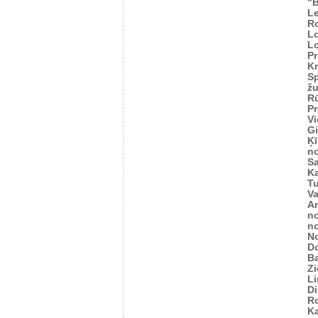
"
Le
R
L
L
Pr
Kr
Sp
žu
Rū
Pr
Vi
Gi
Ķī
n
S
K
Tu
V
An
n
n
N
D
Ba
Zi
L
Di
R
Ka