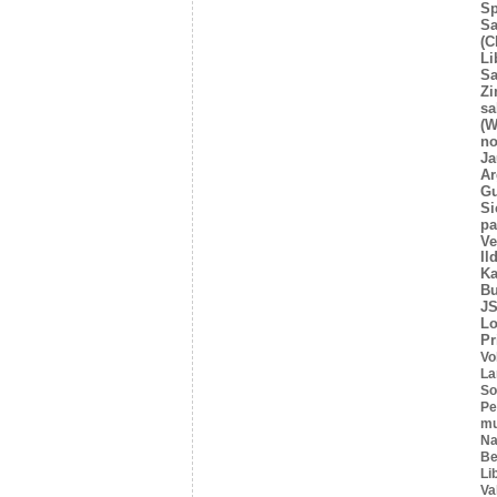
Sp
Sa
(C
Li
Sa
Z
sa
(W
no
Ja
Ar
Gu
Si
pa
Ve
Il
Ka
Bu
JS
L
Pr
Vo
La
So
Pe
mu
Na
Be
Li
Va