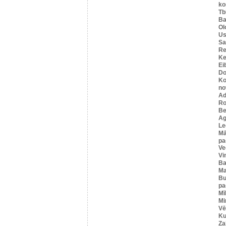
ko
Tbi
Ba
Ol
Us
Sa
Re
Ke
Ei
Do
Ko
no
Ad
Ro
Be
Ag
Le
Mā
pa
Ve
Vi
Ba
Ma
Bu
pa
Mī
Mi
Vē
Ku
Za