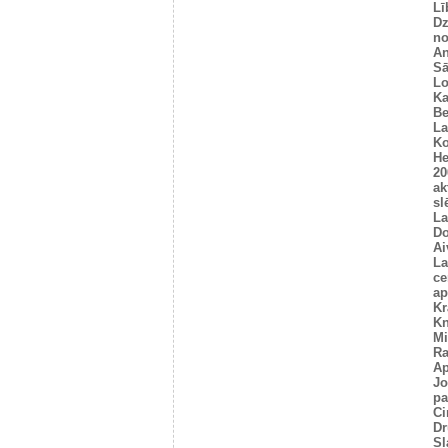
Lī
Dz
no
An
Sā
L
Ka
Be
La
Ko
He
20
ak
sl
La
Do
Ai
La
ce
ap
Kr
Kn
Mi
R
Ap
Jo
pa
Ci
Dr
Sl