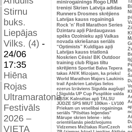
Andulis
Ta
minirogainings Rogo
LRM
B
treniņi
Skrien Latvija
adidas
Stirnu
N
Runners
Drosmes skrējiens
p
Latvijas kauss rogainingā
buks.
Va
Rock 'n' Roll Marathon Series
Z
Dzintaru apļi
Pārdaugavas
Liepājas
Ķ
spēks
Ozolnieku apļi
Valkas
M
Vilks. (4)
-
novada skriešanas seriāls
Gr
“Optimists”
Kuldīgas apļi
Zv
24/06
Latvijas kauss triatlonā
Br
Noskrien Cēsis!
BK
Outdoor
Iļ
17:35
training club
Rīgas tiltu
Pē
skrējiens
Sportlat Balva
Tepera
Ba
Hiēna
takas
AN!K
Mizojam, ka prieks!
Š
World Marathon Majors
Laukinis
Dz
trail
Apskrien Latvijas lielos
Rojas
V
ezerus
Izrāviens
Sigulda augšup!
K
/ Sigulda UP Cup
Pusplikie valda
Ultramaratona
An
KSSK
Kalnsētas apļi
TALSU
Au
JŪDZE
SPS
MIUT
100km - LV100
Festivāls
ap
Priekam un veselībai
rogaininga
n
seriāls "Pilsētas leģendas"
2026 –
Ai
Mārupe skrien
Ielene - ielu
D
orientēšanās piedzīvojums
VIETA
st
Vidzemes Mežtakas
RunCzech
p
ZB (ziemas bāze)
Liepājas Aktīvie