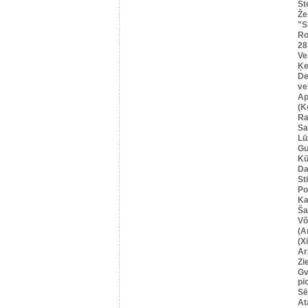
St
Že
"S
Ro
28
Ve
Ķe
De
ve
Ap
(K
Ra
Sa
Lū
G
Kū
Da
St
Po
Ka
Šau
Võ
(A
(X
Ar
Zi
Gv
pi
Sē
At