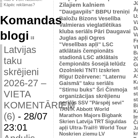
J
Zilajiem kalniem
Kāpēc reklāmas?
Ā
"Daugavpils"
BBPU treniņi
U
Komandas
Baložu Bizons
Veselība
V
Valmieras vieglatlētikas
D
kluba seriāls
Pāri Daugavai
blogi
V
Juglas apļi
Ogres
F
"Veselības apļi"
LSC
V
Latvijas
atklātais čempionāts
B
stadionā
LSC atklātais
taku
2
čempionāts šosejā
Ielūdz
G
skrējieni
Ozolnieki
TNT!
Izskrien
J
A
Rīgu!
Dzērvene: "Laternu
2026-27 –
Ka
Gaismā"
taku seriāls
s
"Stirnu buks"
Šri Činmoja
VIETA
s
organizācijas skrējienu
s
seriāls
SSV
"Pārspēj sevi"
KOMENTĀRIEM
B
TAN!K
Abbott World
K
(6)
-
28/07
Marathon Majors
Bigbank
I
Skrien Latvija
TRT
Siguldas
Č
23:01
apļi
Ultra-Trail® World Tour
J
Noskrien ziemu
LV
k