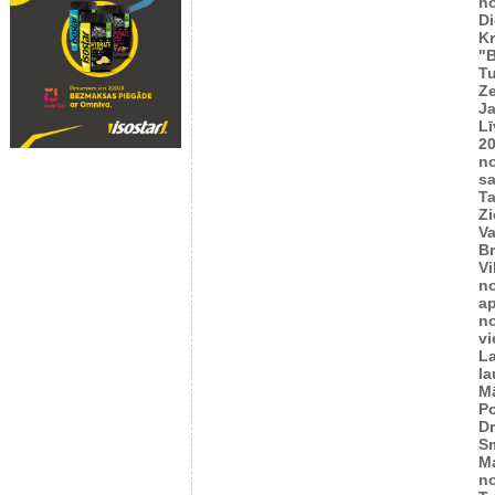
n
Di
K
"B
T
Ze
J
Lī
2
n
sa
T
Zi
Va
Br
Vi
n
ap
n
vi
L
l
M
Po
Dr
Sm
M
n