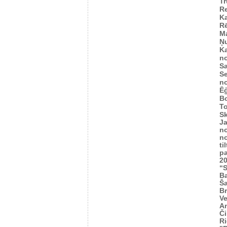
T
R
Ka
R
M
Ņu
K
n
Sa
Se
n
Ēģ
B
To
S
J
n
n
ti
p
2
“S
Ba
Š
Br
Ve
A
Č
Ri