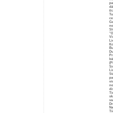
pa
dā
t/
Tu
ce
Ga
no
Sl
"O
Vi
Li
Ķo
Bu
Du
Pr
bā
(P
Si
Li
St
pa
vi
no
di
Ti
sk
va
Dr
Na
Ti