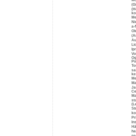
(G
(H
ko
M
Ni
a-
Ol
(A
Au
Li
Ip
Vo
Og
Po
To
sa
ke
Me
Ma
Ja
Се
Ma
st
(L
St
ko
Pr
In
Hā
ha
pa