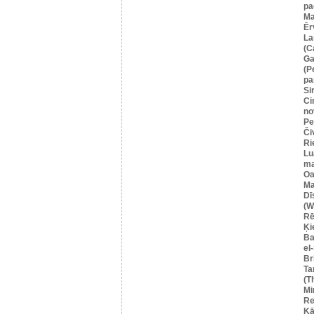
pa
Ma
Ēr
La
(C
Ga
(P
pa
Si
Ci
no
Pe
Či
Ri
Lu
ma
Oa
Ma
Dī
(W
Rē
Ķi
Ba
el
Br
Ta
(T
Mi
Re
Kā