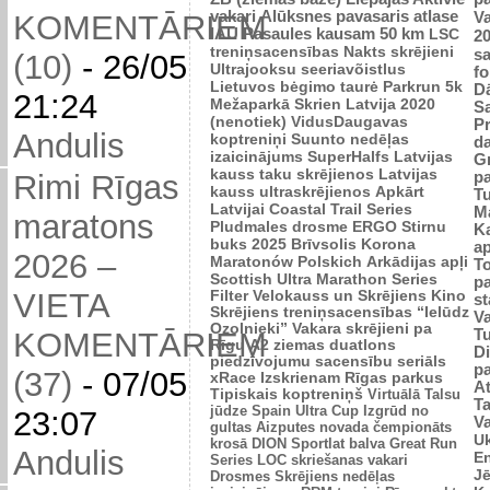
vakari
Alūksnes pavasaris
atlase
V
KOMENTĀRIEM
IAU Pasaules kausam 50 km
LSC
2
treniņsacensības
Nakts skrējieni
sa
(10)
-
26/05
Ultrajooksu seeriavõistlus
fo
Lietuvos bėgimo taurė
Parkrun 5k
Dā
21:24
Mežaparkā
Skrien Latvija 2020
S
(nenotiek)
VidusDaugavas
Pr
Andulis
koptreniņi
Suunto nedēļas
d
izaicinājums
SuperHalfs
Latvijas
Gr
kauss taku skrējienos
Latvijas
p
Rimi Rīgas
kauss ultraskrējienos
Apkārt
Tu
Latvijai
Coastal Trail Series
M
maratons
Pludmales drosme
ERGO Stirnu
Ka
buks 2025
Brīvsolis
Korona
ap
2026 –
Maratonów Polskich
Arkādijas apļi
T
Scottish Ultra Marathon Series
p
VIETA
Filter Velokauss un Skrējiens
Kino
s
Skrējiens
treniņsacensības “Ielūdz
V
Ozolnieki”
Vakara skrējieni pa
T
KOMENTĀRIEM
Rīgu
A2 ziemas duatlons
Di
piedzīvojumu sacensību seriāls
p
(37)
-
07/05
xRace
Izskrienam Rīgas parkus
A
Tipiskais koptreniņš
Virtuālā Talsu
T
jūdze
Spain Ultra Cup
Izgrūd no
23:07
Va
gultas
Aizputes novada čempionāts
Uk
krosā
DION Sportlat balva
Great Run
Andulis
E
Series
LOC skriešanas vakari
Jē
Drosmes Skrējiens nedēļas