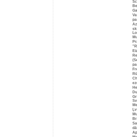
Sc
B
Ga
Va
pa
Az
sk
Lo
Mu
Pr
"R
Ei
R
(S
pa
Fr
Rū
Ch
ez
He
Du
Gr
Sv
Me
Ļv
Mu
Br
Sa
dā
Ap
Mo