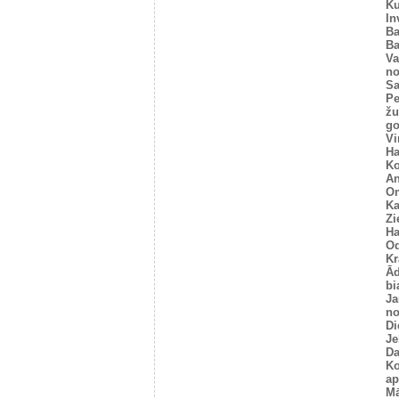
Ku
In
Ba
Ba
Va
no
Sa
Pe
žu
go
Vi
Ha
Ko
An
O
K
Zi
Ha
O
Kr
Ād
bi
Ja
no
Di
Je
Da
Ko
ap
Mā