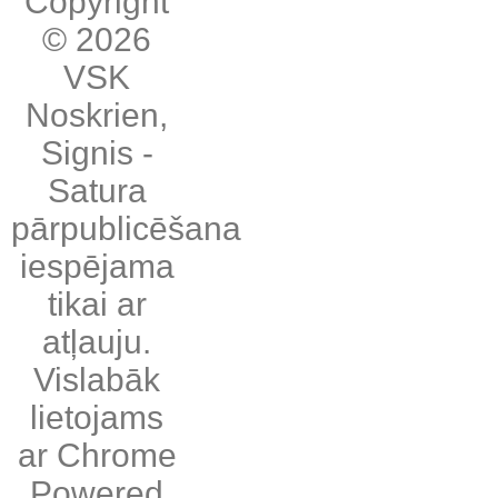
Copyright
© 2026
VSK
Noskrien
,
Signis
-
Satura
pārpublicēšana
iespējama
tikai ar
atļauju.
Vislabāk
lietojams
ar
Chrome
Powered