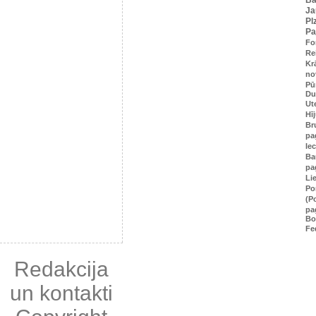
Ja
Pl
Pa
Fo
Re
Kr
no
Pū
Du
Ut
Hī
Br
pa
Ie
Ba
pa
Li
Po
(P
pa
Bo
Fe
Redakcija
un kontakti