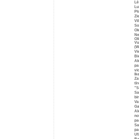
Lē
Lu
Pl
Zi
Vi
So
Ok
Ne
Ol
Vu
(W
Vi
Bi
Ak
pa
vi
Ik
Za
tīr
"S
Sa
bi
Va
Ga
Al
no
pa
S
pa
Uf
Ba