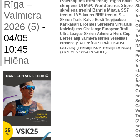
K
izaicinājums
RRM treniņi
Rīgas nakts
Rīga –
skrējiens
UTMB® World Series
Stipro
Sl
skrējiena treniņi
Bānītis
Mītava
SS7
K
Valmiera
treniņi
LVS kauss
NRR treniņi
S! -
A
Skrien
Trailo Kalvė
Eesti Trepijooksu
In
2026 (5)
-
Karikasari
Drosmes Skrējiens virtuālais
Ol
izaicinājums
Challenge European Trail
"V
Ultra League
Skrien Valmiera
Hero Cup
04/05
An
Bērzes apļi
Valmiera skrien
Veselības
Ve
otrdiena
{SACENSĪBU SERIĀLI, KAUSI
D
10:45
LATVIJĀ}
{TRENIŅI, KOPTRENIŅI LATVIJĀ}
m
{ĀRZEMĒS / VISĀ PASAULĒ}
P
Hiēna
K
Ai
st
K
Ā
P
Gr
n
Sa
C
Va
Ta
(Z
n
Og
O