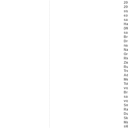
20
20
st
ez
sa
Ha
(W
sa
B
Dr
n
Na
Gr
Ri
Zi
Ru
Tr
Ad
Me
To
vo
Br
sa
vo
Sm
Ra
Du
Sk
Ma
sl