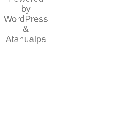
by
WordPress
&
Atahualpa