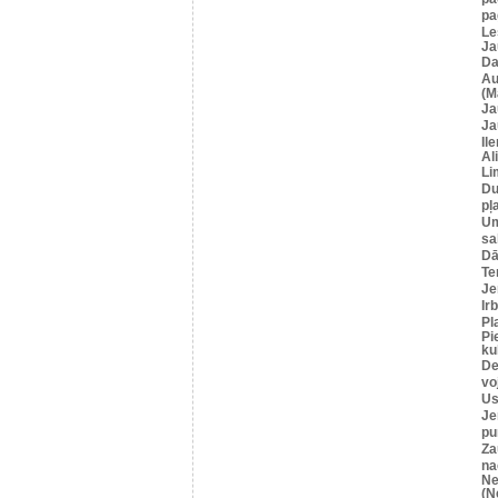
pa
Le
Ja
Da
Au
(M
Ja
Ja
Il
Al
Li
Du
pļ
U
sa
Dā
Te
Je
Ir
Pl
Pi
ku
De
vo
Us
Je
pu
Za
na
Ne
(N