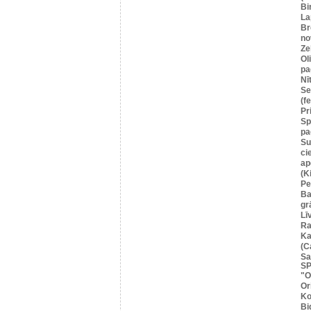
Bi
La
Br
no
Ze
Ol
pa
Nī
Se
(f
Pr
Sp
pa
Su
ci
ap
(K
Pe
Ba
gr
Lī
Ra
Ka
(C
Sa
SP
"O
Or
Ko
Bi