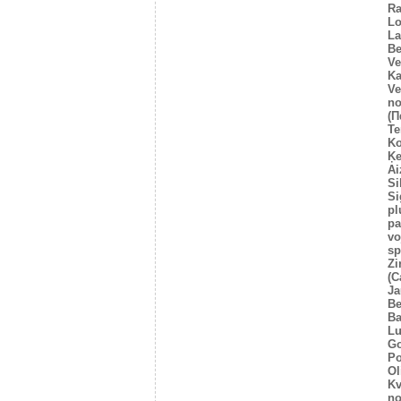
Ra
Lo
La
Be
Ve
Ka
Ve
no
(Π
Te
Ko
Ķe
Ai
Si
Si
pl
pa
vo
sp
Zi
(C
Ja
Be
Ba
Lu
Go
Po
Ol
Kv
no