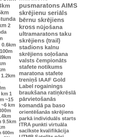
pusmaratons
AIMS
3km
5km
skrējienu seriāls
stunda
bērnu skrējiens
km
2
kross
nūjošana
nda
ultramaratons
taku
m
skrējiens (trail)
m
0.6km
stadions
kalnu
100m
skrējiens
soļošana
49km
valsts čempionāts
km
stafete
notikums
km
maratona stafete
1.2km
treniņš
IAAF Gold
m
Label
rogainings
0m
braukšana ratiņkrēslā
5 km
1
pārvietošanās
km
~15
~6 km
komandā
pa baso
300m
orientēšanās
skrējiens
.4km
parkā
individuāls starts
m
9.5km
ITRA punkti
virtuāla
km
sacīkste
kvalifikācija
m
600m
UTMB
Satelīts
pāri