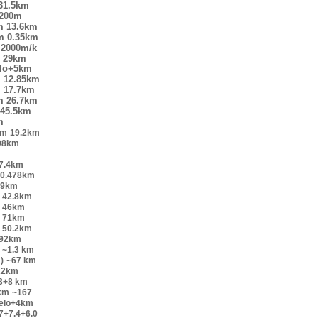
31.5km
200m
m
13.6km
m
0.35km
2000m/k
29km
elo+5km
m
12.85km
m
17.7km
m
26.7km
45.5km
m
km
19.2km
98km
7.4km
0.478km
.9km
42.8km
46km
71km
50.2km
.92km
~1.3 km
)
~67 km
22km
.3+8 km
km
~167
velo+4km
7+7.4+6.0