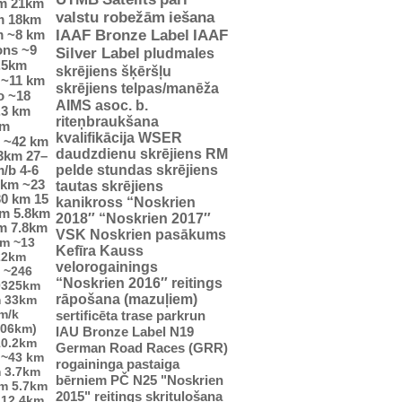
m
21km
valstu robežām
iešana
m
18km
m
~8 km
IAAF Bronze Label
IAAF
ons
~9
Silver Label
pludmales
.5km
skrējiens
šķēršļu
~11 km
skrējiens
telpas/manēža
o
~18
AIMS asoc. b.
.3 km
riteņbraukšana
km
kvalifikācija WSER
~42 km
daudzdienu skrējiens
RM
23km
27–
pelde
stundas skrējiens
m/b
4-6
5km
~23
tautas skrējiens
30 km
15
kanikross
“Noskrien
km
5.8km
2018″
“Noskrien 2017″
m
7.8km
VSK Noskrien pasākums
km
~13
Kefīra Kauss
22km
velorogainings
~246
“Noskrien 2016″ reitings
0325km
rāpošana (mazuļiem)
m
33km
m/k
sertificēta trase
parkrun
706km)
IAU Bronze Label
N19
10.2km
German Road Races (GRR)
~43 km
rogaininga pastaiga
m
3.7km
bērniem
PČ
N25
"Noskrien
km
5.7km
2015" reitings
skrituļošana
12.4km