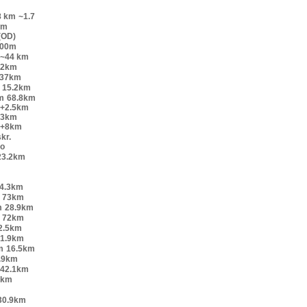
8 km
~1.7
km
(OD)
200m
~44 km
52km
.37km
15.2km
m
68.8km
o+2.5km
+3km
o+8km
kr.
lo
23.2km
4.3km
73km
m
28.9km
72km
2.5km
1.9km
m
16.5km
.9km
42.1km
9km
30.9km