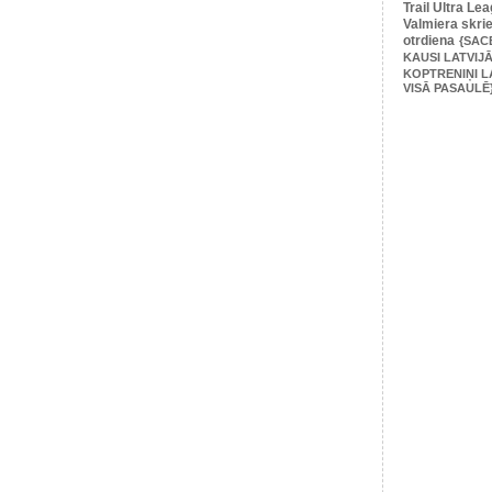
Trail Ultra Le
Valmiera skri
otrdiena
{SAC
KAUSI LATVIJĀ
KOPTRENIŅI L
VISĀ PASAULĒ