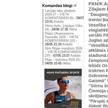
PAN!K
A
Komandas blogi
Zilajiem
Latvijas taku skrējieni
"Daugavp
2026-27 – VIETA
KOMENTĀRIEM (6)
-
28/07
treniņi
Ba
23:01
Andulis
Veselība
Stirnu buks. Liepājas Vilks.
(4)
-
24/06 17:35
Hiēna
vieglatlē
Rojas Ultramaratona
seriāls
Pā
Festivāls 2026 – VIETA
Juglas ap
KOMENTĀRIEM (10)
-
26/05 21:24
Andulis
"Veselība
Rimi Rīgas maratons 2026
atklātais
– VIETA KOMENTĀRIEM
stadionā
(37)
-
07/05 23:07
Andulis
Rīga – Valmiera 2026 (5)
-
čempionā
04/05 10:45
Hiēna
Ielūdz Oz
Izskrien 
Dzērvene
Gaismā"
"Stirnu b
Činmoja 
skrējienu
"Pārspēj s
Abbott Wo