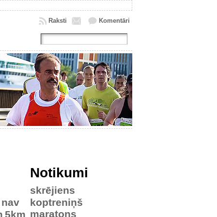
Raksti
Komentāri
Notikumi
skrējiens
nav
koptreniņš
maratons
m
5km