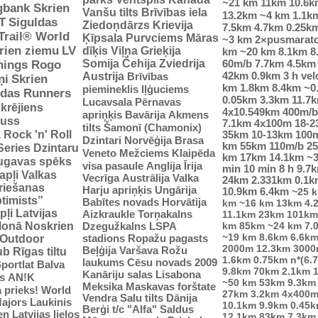
~21 km
11km
10.6k
gbank Skrien
Vanšu tilts
Brīvības iela
13.2km
~4 km
1.1k
T
Siguldas
Ziedoņdārzs
Krievija
7.5km
4.7km
0.25k
-Trail® World
Ķīpsala
Purvciems
Māras
~3 km
2×pusmarat
rien ziemu
LV
dīķis
Viļņa
Grieķija
km
~20 km
8.1km
8
Somija
Čehija
Zviedrija
60m/b
7.7km
4.5km
nings Rogo
42km
0.9km
3 h vel
Austrija
Brīvības
ņi
Skrien
km
1.8km
8.4km
~0
piemineklis
Iļģuciems
idas Runners
0.05km
3.3km
11.7
Lucavsala
Pērnavas
krējiens
4x10.549km
400m/b
apriņķis
Bavārija
Akmens
auss
7.1km
4x100m
18-
tilts
Šamonī (Chamonix)
ā
Rock 'n' Roll
35km
10-13km
100
Dzintari
Norvēģija
Brasa
km
55km
110m/b
2
Series
Dzintaru
Veneto
Mežciems
Klaipēda
km
17km
14.1km
~
ugavas spēks
visa pasaule
Anglija
Īrija
min
10 min
8 h
9.7
apļi
Valkas
Vecrīga
Austrālija
Valka
24km
2.331km
0.1k
riešanas
Harju apriņķis
Ungārija
10.9km
6.4km
~25 
ptimists”
Babītes novads
Horvātija
km
~16 km
13km
4.
pļi
Latvijas
Aizkraukle
Torņakalns
11.1km
23km
101km
tlonā
Noskrien
Dzegužkalns
LSPA
km
85km
~24 km
7.
~19 km
8.6km
6.6k
stadions
Ropažu pagasts
Outdoor
2000m
12.3km
3000
Beļģija
Varšava
Rožu
ub
Rīgas tiltu
1.6km
0.75km
n*(6.
laukums
Cēsu novads 2009
portlat Balva
9.8km
70km
2.1km
Kanāriju salas
Lisabona
s
AN!K
~50 km
53km
9.3km
Meksika
Maskavas forštate
 prieks!
World
27km
3.2km
4x400
Vendra
Salu tilts
Dānija
ajors
Laukinis
10.1km
9.9km
0.45
Berģi
t/c "Alfa"
Saldus
n Latvijas lielos
12.1km
83km
7.3km