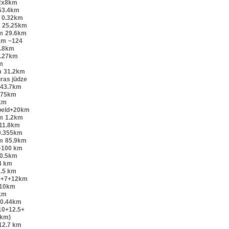
2x8km
53.4km
0.32km
25.25km
m
29.6km
km
~124
.8km
.27km
m
m
31.2km
ūras jūdze
43.7km
.75km
km
peld+20km
m
1.2km
11.8km
0.355km
m
85.9km
~100 km
0.5km
4 km
.5 km
5+7+12km
10km
km
0.44km
10+12.5+
6km)
12.7 km