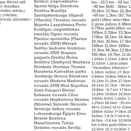
Bulduri
Ziepniekkalns
ague
Bērzes apļi
km
~10.5 km
~62 km
Sparta
Valga
Stambula
en
Veselības
~40 km
DUO ~36km
1
Dublina
Brazīlija
ENSĪBU SERIĀLI,
35.6km
14.9km
22.2k
Sanktpēterburga
Viljandi
}
{TRENIŅI,
~69 km
1.3km
167.7k
(Vīlande)
Tērvetes novads
ATVIJĀ}
{ĀRZEMĒS /
peld+18km velo+4km
}
Ņujorka
Laspalmasa
Porto
6 jūras jūdzes
0.38km
0.75km peld+20km v
Kuldīgas vieglatlētikas
105km
0.35km
23.5k
manēža
Ogres novads
170km
30.1km
18.4k
Pļaviņu apvienība (Pļaviņu
20.1km
30.6km
17.5k
novads 2009)
Mārupe
150km
11.2km
109km
Svētku laukums
Grobiņas
15.3km
94.3km
13.9k
novads 2009
Stopiņu
195.4km
14.7km
22.4
pagasts
Dreiliņi
Roma
1.05km
2.11km
2.8km
Smiltīne (Smiltynė)
Maskava
11.52km
1 jūras jūdze
Rembate
Vroclava
Trumse
"Vienotības kilometrs"
Marakeša
Kalnsētas parks
2.34km
4x5km
27.3km
Jordānija
Verona
Rēzeknes
0.94km
104km
99km
6
novads
Madeira
Madonas
35.1km
21.2km
27.5km
novads 2009
Nica
Ņujorkas
26.1km
21.7km
~38 km
štats
Kauguri
Bieriņi
18.8km
~0.7 km
173km
12.2km
19.8km
18.5km
Ķekavas novads
Cēsu
140km
81km
1 jūdze
1
novads
Hopkintona
Nemme
1.25km
88.5km
~55 km
(Nõmme)
Saloniki
Skrunda
46×(~21km)
41×(~21km
Venēcija
Valkas novads
168km
41km
7×3km
2
Luksemburga
Ēģipte
Ķīna
5x5km
7.8+9.7+10.4+6
Brisele
Bostona
4x1km
~5.8 km
10.565
Masačūsetsa
Tokija
km
0.4km peld+20km 
Dobeles novads
Sevilja
22.5km
10.3+10.8km
7.