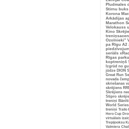
Pludmales 
Stirnu buks
Korona Mar
Arkādijas ap
Marathon S
Velokauss u
Kino Skrēji
treniņsacen
Ozolnieki”
pa Rīgu
A2 
piedzīvoju
seriāls xRa
Rīgas park
koptreniņš
Izgrūd no gu
jūdze
DION S
Great Run Se
novada čemp
skriešanas v
skrējiens
RRM
Skrējiens ne
Stipro skrēji
treniņi
Bānīti
World Series
treniņi
Trailo
Hero Cup
Dro
virtuālais iza
Trepijooksu K
Valmiera
Chal