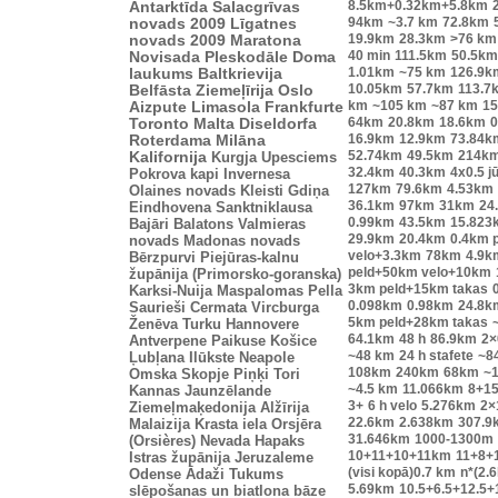
8.5km+0.32km+5.8km
Antarktīda
Salacgrīvas
94km
~3.7 km
72.8km
novads 2009
Līgatnes
19.9km
28.3km
>76 km
novads 2009
Maratona
40 min
111.5km
50.5km
Novisada
Pleskodāle
Doma
1.01km
~75 km
126.9k
laukums
Baltkrievija
10.05km
57.7km
113.7
Belfāsta
Ziemeļīrija
Oslo
km
~105 km
~87 km
15
Aizpute
Limasola
Frankfurte
64km
20.8km
18.6km
0
Toronto
Malta
Diseldorfa
16.9km
12.9km
73.84k
Roterdama
Milāna
52.74km
49.5km
214k
Kalifornija
Kurgja
Upesciems
32.4km
40.3km
4x0.5 j
Pokrova kapi
Invernesa
127km
79.6km
4.53km
Olaines novads
Kleisti
Gdiņa
36.1km
97km
31km
24
Eindhovena
Sanktniklausa
0.99km
43.5km
15.823
Bajāri
Balatons
Valmieras
29.9km
20.4km
0.4km 
novads
Madonas novads
velo+3.3km
78km
4.9k
Bērzpurvi
Piejūras-kalnu
peld+50km velo+10km
župānija (Primorsko-goranska)
3km peld+15km takas
Karksi-Nuija
Maspalomas
Pella
0.098km
0.98km
24.8k
Saurieši
Cermata
Vircburga
5km peld+28km takas
Ženēva
Turku
Hannovere
64.1km
48 h
86.9km
2×
Antverpene
Paikuse
Košice
~48 km
24 h stafete
~8
Ļubļana
Ilūkste
Neapole
108km
240km
68km
~1
Omska
Skopje
Piņķi
Tori
~4.5 km
11.066km
8+1
Kannas
Jaunzēlande
3+
6 h velo
5.276km
2×
Ziemeļmaķedonija
Alžīrija
22.6km
2.638km
307.9
Malaizija
Krasta iela
Orsjēra
31.646km
1000-1300m
(Orsières)
Nevada
Hapaks
10+11+10+11km
11+8+
Istras župānija
Jeruzaleme
(visi kopā)0.7 km
n*(2.
Odense
Ādaži
Tukums
5.69km
10.5+6.5+12.5+
slēpošanas un biatlona bāze