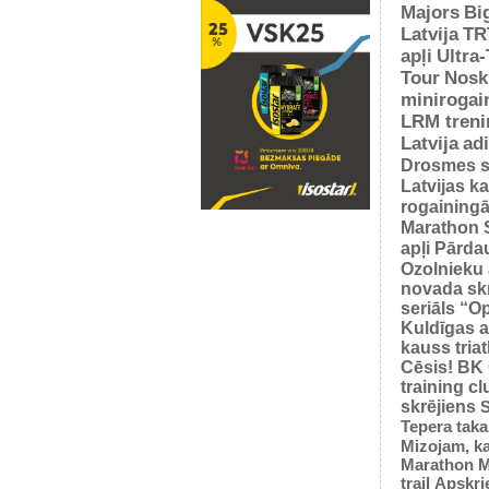
Majors
Bi
Latvija
TR
apļi
Ultra
Tour
Nosk
minirogai
LRM treni
Latvija
ad
Drosmes s
Latvijas k
rogaining
Marathon 
apļi
Pārda
Ozolnieku 
novada sk
seriāls “O
Kuldīgas a
kauss tria
Cēsis!
BK
training cl
skrējiens
S
Tepera taka
Mizojam, ka
Marathon M
trail
Apskrie