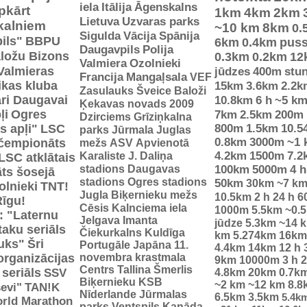
iela
Itālija
Āgenskalns
pkārt
1km
4km
2km
Lietuva
Uzvaras parks
 kalniem
~10 km
8km
0.
Sigulda
Vācija
Spānija
ils"
BBPU
6km
0.4km
pus
Daugavpils
Polija
ložu Bizons
0.3km
0.2km
12
Valmiera
Ozolnieki
Valmieras
jūdzes
400m
stu
Francija
Mangaļsala
VEF
tikas kluba
15km
3.6km
2.2k
Zasulauks
Šveice
Baloži
ri Daugavai
10.8km
6 h
~5 k
Ķekavas novads 2009
ļi
Ogres
7km
2.5km
200m
Dzirciems
Grīziņkalna
s apļi"
LSC
800m
1.5km
10.5
parks
Jūrmala
Juglas
0.8km
3000m
~1 
 čempionāts
mežs
ASV
Apvienotā
Karaliste
J. Daliņa
4.2km
1500m
7.2
LSC atklātais
stadions
Daugavas
100km
5000m
4 h
ts šosejā
stadions
Ogres stadions
50km
30km
~7 k
olnieki
TNT!
Jugla
Biķernieku mežs
10.5km
2 h
24 h
6
Rīgu!
Cēsis
Kalnciema iela
1000m
5.5km
~0.
: "Laternu
Jelgava
Imanta
jūdze
5.3km
~14 
taku seriāls
Čiekurkalns
Kuldīga
km
5.274km
16km
uks"
Šri
Portugāle
Japāna
11.
4.4km
14km
12 h
organizācijas
novembra krastmala
9km
10000m
3 h
2
Centrs
Tallina
Šmerlis
 seriāls
SSV
4.8km
20km
0.7k
Biķernieku KSB
~2 km
~12 km
8.8
evi"
TAN!K
Nīderlande
Jūrmalas
6.5km
3.5km
5.4k
rld Marathon
parks
Ventspils
Kanāda