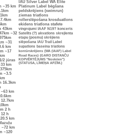
IAU Silver Label
WA Elite
m
~35 km
Platinum Label
bēgšana
.1km
peldskrējiens (swimrun)
.1km
ziemas triatlons
17.4km
rollerslēpošana
krosduatlons
25km
ekidens
triatlona stafete
m
43km
vingrojumi
IAAF
N19?
koncerts
47km
~32
Satelīts (?)
akvatlons
skrejlenta
0975km
etapu (posmu) skrējiens
km
~31
slēpošana
IAU Trail Label
0.6 km
supatlons
baseina triatlons
km
~17
kontūrskrējiens
{WA (IAAF) Label
6km
Road Races}
{GARO DISTANČU
KOPVĒRTĒJUMS "Noskrien"}
1/2 jūras
{STATUSA, LĪMEŅA APZĪM.}
~33 km
7375km
m
~3.5
7km
m
16.3km
m
~63 km
10.6km
12.7km
10km
km
2 h
12 h
20.5 km
Mazuļu
m
~72 km
km
~120