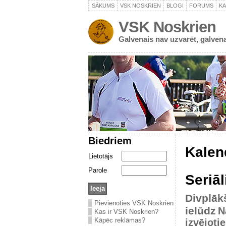
SĀKUMS
VSK NOSKRIEN
BLOGI
FORUMS
K
VSK Noskrien
Galvenais nav uzvarēt, galvena
Biedriem
Kalen
Lietotājs
Parole
Seriāl
Divplāk
Pievienoties VSK Noskrien
ielūdz
N
Kas ir VSK Noskrien?
Kāpēc reklāmas?
izvējoti