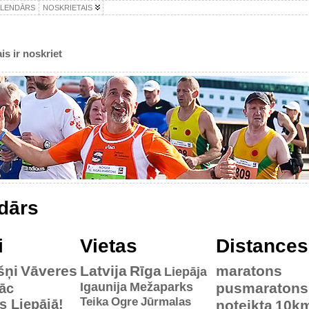
ALENDĀRS
NOSKRIETAIS
is ir noskriet
dārs
i
Vietas
Distances
šņi
Vāveres
Latvija
Rīga
maratons
Liepāja
Igaunija
Mežaparks
pusmaratons
āc
Teika
Ogre
Jūrmalas
es Liepājā!
noteikta
10k