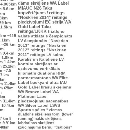
dāmu skrējiens
WA Label
14.065km
MIAUC
N26
Taku
m
5.6km
kopvērtējums / reitings
4km
"Noskrien 2014" reitings
.3km
piedzīvojumi
EČ
sērija
WA
29 km
Gold Label
Taku
11.5km
reitings/LKKK
triatlons
7km
~115
valsts atklātais čempionāts
3.1km
LV čempionāts
"Noskrien
m
~26 km
2013" reitings
"Noskrien
km
2012" reitings
"Noskrien
m
9.4km
2011" reitings
LV kalnu
m
1.9km
Karalis un Karaliene
LV
km
1.4km
kontūra
skrējiens ar
m
25.2km
uzdevumu
vertikālais
km
~7.5
kilometrs
duatlons
RRM
47 km
partnermaratons
WA Elite
2km
Label
backyard ultra
IAU
km
11.4km
Gold Label
krāsu skrējiens
km
65km
WA Bronze Label
WA
m
Platinum Label
5km
piedzīvojumu sacensības
m
31.4km
m
10.4km
WA Silver Label
LSVS
km
Sporta spēles
*
ziemas
duatlons
skrējiens tornī (tower
24km
8-
running)
nakts skrējiens
m
9.91km
labdarības skrējiens
.48km
izaicinājums
bērnu "triatlons"