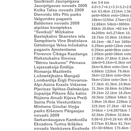
Saulkrasti
Jaunjelgava
km
5-6 km
Jaunjelgavas novads 2009
4.0+3.7+4.1+3.3+3.2+2.
Kolka
Talsu novads 2009
km
63.4km
221km
1.5
Dienvidu tilts
Pils parks
peld+40km velo+10km 
Valgundes pagasts
18km+1150m
27km+2
Baldones novads 2009
12.86km
54km+3800m
atpūtas komplekss
84km
20.6km
>60 km
“Sveikuļi”
Milzkalne
4x200m
4x5.274km
10
Bastejkalns
Skanstes iela
18.7km
15.9km
14.6km
Šampēteris
Vīne
Bratislava
44.1km
~46.7 km
160k
Gēteborga
Velsa
Inčukalna
0.25km peld+12km vel
pagasts
Amsterdama
0.35km peld+9km velo
Florence
Čikāga
Kazdanga
1.05km peld+36km vel
Riekstukalns
Ilinoisa
17.8km
27.6km
0.1km s
"Bērnu laukums"
Pērnava
ūdenī+0.1km+0.3km ve
Lejassaksija
Emīlija-
2km+8.4km velo+1km
Romanja
Maztīrelis
4.66km
122km
79.4km
3km+12.6km velo+2km
Ložmetējkalns
Mangaļi
5km+21km velo+3km
1
Lombardija
Ērgļi
Provansa-
17.3km
41.3km
24.9km
Alpi-Azūra Krasts
Vidzeme
31.3km
26.6km
4x10k
Pļaviņas
Splitas-Dalmācijas
29.1km
22.1km
18.2km
županija
Piltene
Āžu kalns
30.5km
126km
54km
3
Rūjiena
Ainaži
Kijeva
Preiļi
3.9km
19.4km
220km
2
Santa Pola
Viesturdārzs
119.1km
27.2km
~82 k
Minhene
Giruliai
Viņģa
3×5km + 1×6.0975km
7
parks
Ķīšezers
Pārgaujas
42.5km
254km
32.6km
novads 2009
0.06+0.10+0.16 km
49.
Sarkandaugava
Kambodža
9.57km
83.9km
81.7km
Ekvadora
Turīna
Ikšķiles
15+30+69km
170.4km
novads
Vankūvera
Enshede