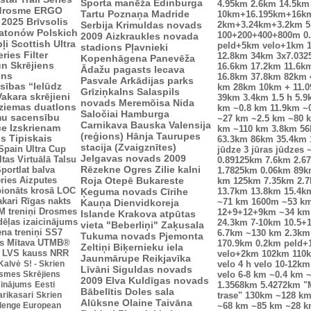
Sporta manēža
Edinburga
4.95km
2.6km
14.5km
drosme
ERGO
Tartu
Poznaņa
Madride
10km+16.195km+16k
 2025
Brīvsolis
Serbija
Krimuldas novads
2km+3.24km+3.2km
5
atonów Polskich
100+200+400+800m
0
2009
Aizkraukles novada
ļi
Scottish Ultra
peld+5km velo+1km
stadions
Pļavnieki
eries
Filter
12.8km
34km
3x7.03
Kopenhāgena
Panevēža
n Skrējiens
16.6km
17.2km
11.6k
Ādažu pagasts
Iecava
ens
16.8km
37.8km
82km
Pasvale
Arkādijas parks
sības “Ielūdz
km
28km
10km + 11.
Grīziņkalns
Salaspils
Vakara skrējieni
39km
3.4km
1.5 h
5.9
novads
Meremõisa
Nida
ziemas duatlons
km
~0.8 km
11.9km
~
Saločiai
Hamburga
mu sacensību
~27 km
~2.5 km
~80 
Carnikava
Bauska
Valensija
ce
Izskrienam
km
~110 km
3.8km
5
(reģions)
Hānja
Taurupes
us
Tipiskais
63.3km
86km
35.4km
stacija (Zvaigznītes)
Spain Ultra Cup
jūdze
3 jūras jūdzes
Jelgavas novads 2009
ltas
Virtuālā Talsu
0.89125km
7.6km
2.6
Rēzekne
Ogres Zilie kalni
portlat balva
1.7825km
0.06km
89k
ries
Aizputes
Roja
Otepē
Bukareste
km
125km
7.35km
2.
ionāts krosā
LOC
Ķeguma novads
Cīrihe
13.7km
13.8km
15.4k
akari
Rīgas nakts
Kauņa
Dienvidkoreja
~71 km
1600m
~53 k
 treniņi
Drosmes
12+9+12+9km
~34 km
Islande
Krakova
atpūtas
dēļas izaicinājums
24.3km
7-10km
10.5+
vieta "Beberliņi"
Zaķusala
ena treniņi
SS7
6.7km
~130 km
2.3km
Tukuma novads
Pjemonta
s
Mītava
UTMB®
170.9km
0.2km peld+
Zeltiņi
Biķernieku iela
LVS kauss
NRR
velo+2km
102km
110
Jaunmārupe
Reikjavīka
 Kalvė
S! - Skrien
velo
4 h velo
10-12km
Līvāni
Siguldas novads
smes Skrējiens
velo
6-8 km
~0.4 km
~
2009
Elva
Kuldīgas novads
icinājums
Eesti
1.3568km
5.4272km
"
Bābelītis
Doles sala
arikasari
Skrien
trase"
130km
~128 k
Alūksne
Olaine
Taivāna
lenge European
~68 km
~85 km
~28 