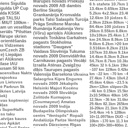
Mārupes novads
Priekuļu
viens
Sigulda
6 h stafete
10.7km
novads 2009
AB dambis
Sigulda UP Cup
13.4km
0.65km
32k
Berlīne
Skotija
alda
KSSK
5.2km
4x2.5km
23.
Grankanārija
Kronvalda
pļi
12.6km
10 jūdzes
6
TALSU
parks
Talsi
Salaspils
Turcija
2.9km
S
MIUT
100km -
22km
80km
~
Prāga
Smiltene
Maroka
84.4km
100 jūdzes
kam un veselībai
Rumānija
Katalonija
Veru
26km
0.55km
6.8km
seriāls "Pilsētas
(Võru) apriņķis
Alūksnes
10x10km
25.4km
1.
Mārupe skrien
novads
Toskāna
Garkalnes
km
24.5km
8.9km
1
u orientēšanās
pagasts
Stokholma
9.6km
6.2km
>20 k
ms
Vidzemes
stadions "Daugava"
3.516km
8.2km
211
unCzech
ZB
Vaidava
Slovēnija
Tukuma
107km
33.6km
9.1k
ze)
Liepājas
novads 2009
Dienvidāfrika
14.4km
8.3km
9.2k
ri
Alūksnes
Carnikavas pagasts
Vecāķi
54.7km
8.7km
10.3
tlase IAU
Izraēla
Atēnas
Zvaigžņu
45km
32 h
6.1km
19k
ausam 50 km
dīķis
Taurupes pagasts
~107 km
119km
0.42
sacensības
Nakts
km
~22 km
~70 km
~
Valensija
Barselona
Ukraina
trajooksu
27.4km
7.43km
10x4.
Salacgrīva
Kipra
Engures
lus
Lietuvos
45.6km
4.6km
~23.5 
novads 2009
Jēkabpils
rė
Parkrun 5k
2km+12km slēpes+2
Helsinki
Majori
Kocēnu
Skrien Latvija
~46 km
0.15km
15.5k
novads 2009
Slovākija
2x10.549km
40km
14
iek)
Zolitūde
Kurmajora
12.5km
~36 km
31.6k
vas koptreniņi
(Courmayeur)
Amatas
29.4km
82.1km
265k
ēļas
novads 2009
Indija
16-20km
21.1km
0.23
s
SuperHalfs
Budapešta
Olimpiskais
5×8.4km
>6 h
128km
uss taku
centrs "Ventspils"
Ropaži
10+11.0975km
DUO ~
Latvijas kauss
Andalūzija
Parīze
Ventspils
10km
~170 km
11.3 k
enos
Apkārt
novads
Dārzciems
Rīgas
100+200+300+400m
2
tal Trail Series