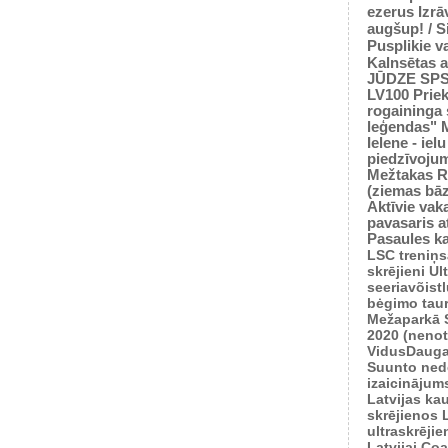
ezerus
Izrā
augšup! / 
Pusplikie v
Kalnsētas a
JŪDZE
SP
LV100
Prie
rogaininga 
leģendas"
Ielene - iel
piedzīvoju
Mežtakas
R
(ziemas bā
Aktīvie vaka
pavasaris
a
Pasaules k
LSC treniņ
skrējieni
Ul
seeriavõist
bėgimo tau
Mežaparkā
2020 (nenot
VidusDauga
Suunto ned
izaicinājum
Latvijas ka
skrējienos
ultraskrēji
Latvijai
Coas