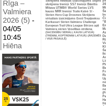
p
Skrējiens nedēļas izaicinājums
Stipro
Rīga –
2
skrējiena treniņi
SS7 treniņi
Bānītis
Mi
Mītava
UTMB® World Series
LVS
Valmiera
Š
kauss
NRR treniņi
Trailo Kalvė
S! -
In
Skrien
Hero Cup
Drosmes Skrējiens
2026 (5)
-
Č
virtuālais izaicinājums
Eesti Trepijooksu
"
Karikasari
Skrien Valmiera
Challenge
Em
European Trail Ultra League
Bērzes apļi
04/05
M
Valmiera skrien
Veselības otrdiena
Az
{SACENSĪBU SERIĀLI, KAUSI LATVIJĀ}
10:45
{TRENIŅI, KOPTRENIŅI LATVIJĀ}
{ĀRZEMĒS
Da
/ VISĀ PASAULĒ}
Rū
Vi
Hiēna
Ķī
S
Ik
An
L
Pl
Be
Fr
R
U
no
Ba
no
(P
Pe
Ha
Il