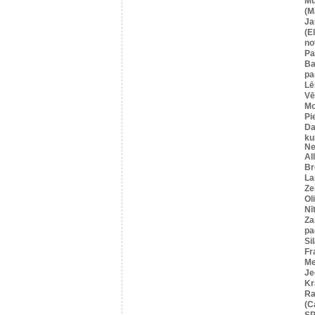
Mū
(M
Ja
(E
no
Pa
Ba
pa
Lē
Vē
M
Pi
Da
ku
Ne
Al
Br
La
Ze
Ol
Nī
Za
pa
Si
Fr
Me
Je
Kr
Ra
(C
SP