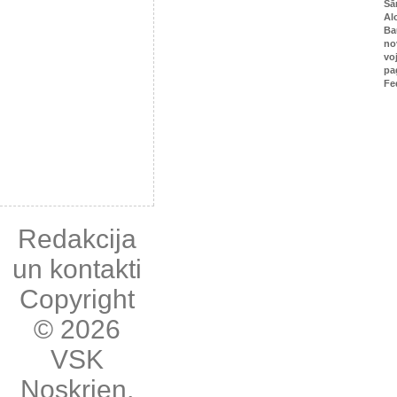
Sā
Al
Ba
no
vo
pa
Fe
Redakcija
un kontakti
Copyright
© 2026
VSK
Noskrien
,