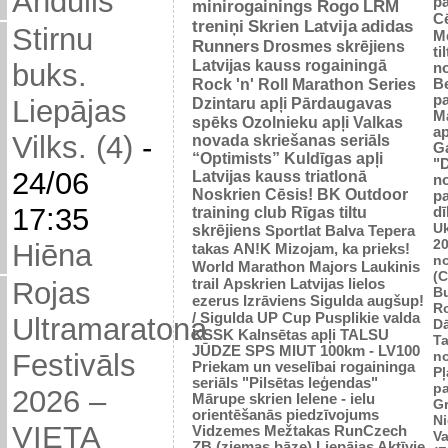
Andulis
p
minirogainings Rogo
LRM
C
treniņi
Skrien Latvija
adidas
Stirnu
M
Runners
Drosmes skrējiens
ti
Latvijas kauss rogainingā
buks.
n
Rock 'n' Roll Marathon Series
Be
p
Dzintaru apļi
Pārdaugavas
Liepājas
M
spēks
Ozolnieku apļi
Valkas
ap
Vilks. (4)
-
novada skriešanas seriāls
G
“Optimists”
Kuldīgas apļi
"
24/06
Latvijas kauss triatlonā
n
Noskrien Cēsis!
BK
Outdoor
p
17:35
training club
Rīgas tiltu
dī
Uk
skrējiens
Sportlat Balva
Tepera
2
Hiēna
takas
AN!K
Mizojam, ka prieks!
n
World Marathon Majors
Laukinis
(
trail
Apskrien Latvijas lielos
Rojas
B
ezerus
Izrāviens
Sigulda augšup!
R
/ Sigulda UP Cup
Pusplikie valda
Ultramaratona
D
KSSK
Kalnsētas apļi
TALSU
Ta
JŪDZE
SPS
MIUT
100km - LV100
n
Festivāls
Priekam un veselībai
rogaininga
Pļ
seriāls "Pilsētas leģendas"
p
2026 –
Mārupe skrien
Ielene - ielu
Gr
orientēšanās piedzīvojums
N
VIETA
Vidzemes Mežtakas
RunCzech
Va
ZB (ziemas bāze)
Liepājas Aktīvie