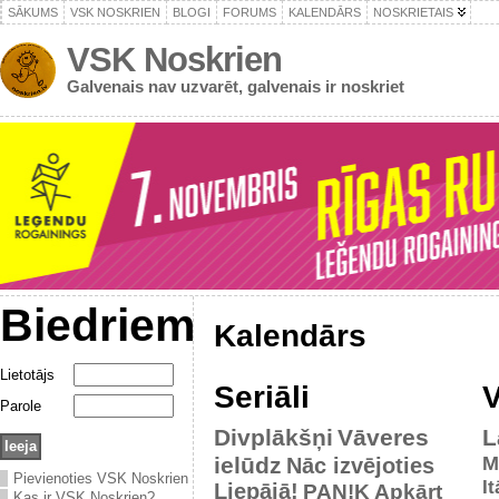
SĀKUMS
VSK NOSKRIEN
BLOGI
FORUMS
KALENDĀRS
NOSKRIETAIS
VSK Noskrien
Galvenais nav uzvarēt, galvenais ir noskriet
Biedriem
Kalendārs
Lietotājs
Seriāli
V
Parole
Divplākšņi
Vāveres
L
ielūdz
M
Nāc izvējoties
Pievienoties VSK Noskrien
It
Liepājā!
PAN!K
Apkārt
Kas ir VSK Noskrien?