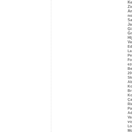
Ke
Z
A
no
Sa
Ja
Ģi
G
Hī
Ve
Ed
La
Pe
Fo
ez
Be
20
Sl
Ab
Ko
B
Ko
Ça
Ri
Pa
Ad
Va
vo
Lo
Mo