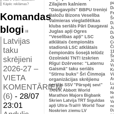
p
Zilajiem kalniem
Kāpēc reklāmas?
D
"Daugavpils"
BBPU treniņi
F
Komandas
Baložu Bizons
Veselība
Š
Valmieras vieglatlētikas
D
kluba seriāls
Pāri Daugavai
blogi
J
Juglas apļi
Ogres
D
"Veselības apļi"
LSC
O
Latvijas
atklātais čempionāts
C
Č
stadionā
LSC atklātais
taku
1
čempionāts šosejā
Ielūdz
Š
skrējieni
Ozolnieki
TNT!
Izskrien
J
Rīgu!
Dzērvene: "Laternu
Va
2026-27 –
Gaismā"
taku seriāls
Kr
"Stirnu buks"
Šri Činmoja
V
VIETA
Au
organizācijas skrējienu
L
seriāls
SSV
"Pārspēj sevi"
KOMENTĀRIEM
Ak
TAN!K
Abbott World
No
(6)
-
28/07
Marathon Majors
Bigbank
vi
Skrien Latvija
TRT
Siguldas
Va
23:01
apļi
Ultra-Trail® World Tour
n
D
Noskrien ziemu
LV