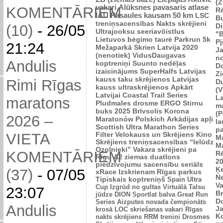
(Z
vakari
Alūksnes pavasaris
atlase
KOMENTĀRIEM
R
IAU Pasaules kausam 50 km
LSC
B
treniņsacensības
Nakts skrējieni
Di
(10)
-
26/05
Ultrajooksu seeriavõistlus
"B
Lietuvos bėgimo taurė
Parkrun 5k
P
21:24
Mežaparkā
Skrien Latvija 2020
J
(nenotiek)
VidusDaugavas
n
Andulis
koptreniņi
Suunto nedēļas
Do
izaicinājums
SuperHalfs
Latvijas
Zi
kauss taku skrējienos
Latvijas
Rimi Rīgas
D
kauss ultraskrējienos
Apkārt
(V
Latvijai
Coastal Trail Series
L
maratons
Pludmales drosme
ERGO Stirnu
m
buks 2025
Brīvsolis
Korona
(P
2026 –
Maratonów Polskich
Arkādijas apļi
l
Scottish Ultra Marathon Series
p
VIETA
Filter Velokauss un Skrējiens
Kino
M
Skrējiens
treniņsacensības “Ielūdz
M
Ozolnieki”
Vakara skrējieni pa
KOMENTĀRIEM
R
Rīgu
A2 ziemas duatlons
2
piedzīvojumu sacensību seriāls
Ķ
(37)
-
07/05
xRace
Izskrienam Rīgas parkus
N
Tipiskais koptreniņš
Spain Ultra
V
Cup
Izgrūd no gultas
Virtuālā Talsu
23:07
Br
jūdze
DION Sportlat balva
Great Run
D
Series
Aizputes novada čempionāts
Andulis
J
krosā
LOC skriešanas vakari
Rīgas
K
nakts skrējiens
RRM treniņi
Drosmes