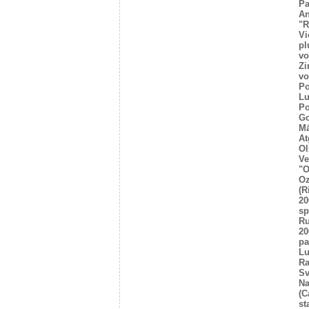
Pa
An
"R
Vi
pl
vo
Zi
vo
Po
Lu
Po
Go
Mā
At
Ol
Ve
"O
Oz
(R
20
sp
R
20
pa
Lu
Ra
Sv
Na
(C
st