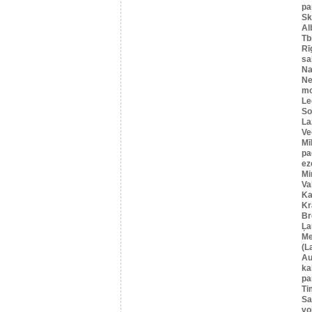
pa
Sk
Al
Tbi
Rī
sa
Na
Ne
mo
Le
So
La
Ve
Mī
pa
ez
Mi
Va
Ka
Kr
Br
Ļa
Me
(L
Au
ka
pa
Ti
Sa
vo