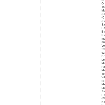
Or
To
Mu
(E
(C
(P
S
Ha
Bi
Ri
ma
ma
Vo
Sw
ez
Br
Le
Mi
Pa
Ma
To
Vi
(B
Ma
La
St
Re
(E
Na