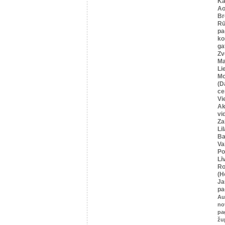
Ka
Ao
Br
Rū
pa
ko
ga
Zv
Ma
Li
Mo
(D
ce
Vi
Ak
vi
Za
Li
Ba
Va
Po
Lī
Ro
(H
Ja
pa
Au
no
pa
žu