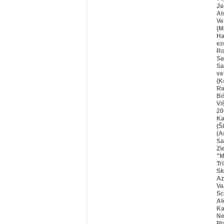
Ja
Al
Ve
(M
Ha
ez
Ro
Sa
Sa
ve
(K
Ra
Bi
Vi
20
Ka
(Ši
(A
Sa
Zi
"M
Tr
Sk
Az
Va
Sc
Al
Ka
Ne
Pļ