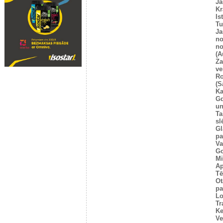
Ja
Kr
Is
T
Ja
no
no
(A
Za
ve
Ro
(S
Ka
G
un
Ta
sl
Gl
pa
Va
Go
Mi
Ap
Tē
Ot
pa
Lo
Tr
Ke
Ve