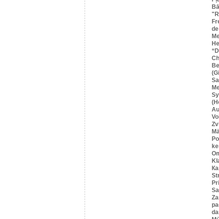
Bā
"R
Fr
de
Me
He
“
Ch
Be
(G
Sa
M
Sy
(H
Au
Vo
Zv
Mä
Po
ke
O
Kl
Ка
St
Pr
Sa
Za
pa
da