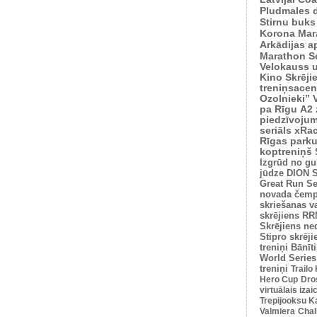
Pludmales 
Stirnu buks
Korona Mar
Arkādijas ap
Marathon S
Velokauss u
Kino Skrēji
treniņsacen
Ozolnieki”
pa Rīgu
A2 
piedzīvoju
seriāls xRa
Rīgas park
koptreniņš
Izgrūd no gu
jūdze
DION S
Great Run Se
novada čemp
skriešanas v
skrējiens
RRM
Skrējiens ne
Stipro skrēji
treniņi
Bānīti
World Series
treniņi
Trailo
Hero Cup
Dro
virtuālais iza
Trepijooksu K
Valmiera
Chal