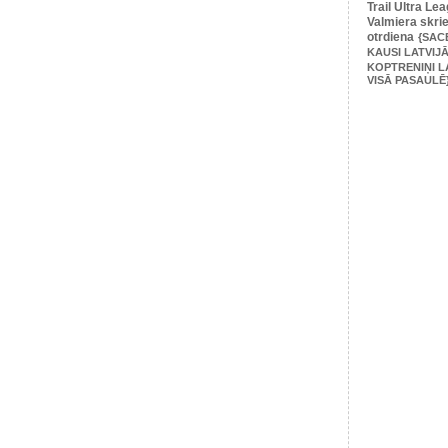
Trail Ultra Le
Valmiera skri
otrdiena
{SAC
KAUSI LATVIJĀ
KOPTRENIŅI L
VISĀ PASAULĒ