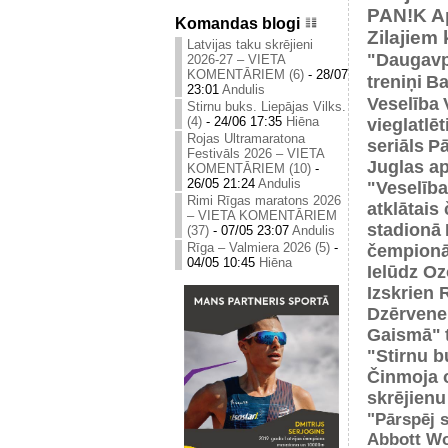
PAN!K
A
Komandas blogi
Zilajiem
Latvijas taku skrējieni
"Daugavp
2026-27 – VIETA
KOMENTĀRIEM (6)
-
28/07
treniņi
Ba
23:01
Andulis
Veselība
Stirnu buks. Liepājas Vilks.
(4)
-
24/06 17:35
Hiēna
vieglatlē
Rojas Ultramaratona
seriāls
Pā
Festivāls 2026 – VIETA
Juglas ap
KOMENTĀRIEM (10)
-
26/05 21:24
Andulis
"Veselība
Rimi Rīgas maratons 2026
atklātais
– VIETA KOMENTĀRIEM
stadionā
(37)
-
07/05 23:07
Andulis
Rīga – Valmiera 2026 (5)
-
čempionā
04/05 10:45
Hiēna
Ielūdz Oz
Izskrien 
Dzērvene
Gaismā"
"Stirnu b
Činmoja 
skrējienu
"Pārspēj s
Abbott Wo