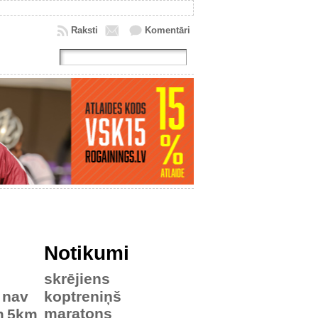
Raksti
Komentāri
Notikumi
skrējiens
nav
koptreniņš
maratons
m
5km