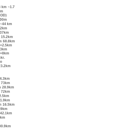
8 km
~1.7
km
(OD)
200m
~44 km
52km
.37km
15.2km
m
68.8km
o+2.5km
+3km
o+8km
kr.
lo
23.2km
4.3km
73km
m
28.9km
72km
2.5km
1.9km
m
16.5km
.9km
42.1km
9km
30.9km