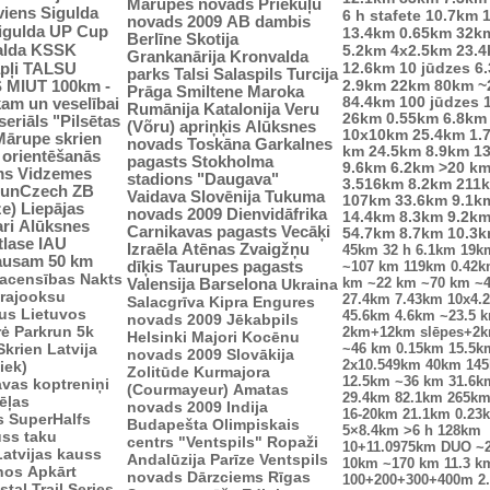
Mārupes novads
Priekuļu
viens
Sigulda
6 h stafete
10.7km
novads 2009
AB dambis
Sigulda UP Cup
13.4km
0.65km
32k
Berlīne
Skotija
alda
KSSK
5.2km
4x2.5km
23.
Grankanārija
Kronvalda
pļi
12.6km
10 jūdzes
6
TALSU
parks
Talsi
Salaspils
Turcija
2.9km
S
MIUT
100km -
22km
80km
~
Prāga
Smiltene
Maroka
84.4km
100 jūdzes
kam un veselībai
Rumānija
Katalonija
Veru
26km
0.55km
6.8km
seriāls "Pilsētas
(Võru) apriņķis
Alūksnes
10x10km
25.4km
1.
Mārupe skrien
novads
Toskāna
Garkalnes
km
24.5km
8.9km
1
u orientēšanās
pagasts
Stokholma
9.6km
6.2km
>20 k
ms
Vidzemes
stadions "Daugava"
3.516km
8.2km
211
unCzech
ZB
Vaidava
Slovēnija
Tukuma
107km
33.6km
9.1k
ze)
Liepājas
novads 2009
Dienvidāfrika
14.4km
8.3km
9.2k
ri
Alūksnes
Carnikavas pagasts
Vecāķi
54.7km
8.7km
10.3
tlase IAU
Izraēla
Atēnas
Zvaigžņu
45km
32 h
6.1km
19k
ausam 50 km
dīķis
Taurupes pagasts
~107 km
119km
0.42
sacensības
Nakts
km
~22 km
~70 km
~
Valensija
Barselona
Ukraina
trajooksu
27.4km
7.43km
10x4.
Salacgrīva
Kipra
Engures
lus
Lietuvos
45.6km
4.6km
~23.5 
novads 2009
Jēkabpils
rė
Parkrun 5k
2km+12km slēpes+2
Helsinki
Majori
Kocēnu
Skrien Latvija
~46 km
0.15km
15.5k
novads 2009
Slovākija
2x10.549km
40km
14
iek)
Zolitūde
Kurmajora
12.5km
~36 km
31.6k
vas koptreniņi
(Courmayeur)
Amatas
29.4km
82.1km
265k
ēļas
novads 2009
Indija
16-20km
21.1km
0.23
s
SuperHalfs
Budapešta
Olimpiskais
5×8.4km
>6 h
128km
uss taku
centrs "Ventspils"
Ropaži
10+11.0975km
DUO ~
Latvijas kauss
Andalūzija
Parīze
Ventspils
10km
~170 km
11.3 k
enos
Apkārt
novads
Dārzciems
Rīgas
100+200+300+400m
2
tal Trail Series