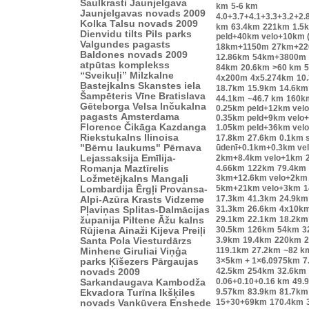
Saulkrasti
Jaunjelgava
km
5-6 km
Jaunjelgavas novads 2009
4.0+3.7+4.1+3.3+3.2+2.
Kolka
Talsu novads 2009
km
63.4km
221km
1.5
Dienvidu tilts
Pils parks
peld+40km velo+10km 
Valgundes pagasts
18km+1150m
27km+2
Baldones novads 2009
12.86km
54km+3800m
atpūtas komplekss
84km
20.6km
>60 km
“Sveikuļi”
Milzkalne
4x200m
4x5.274km
10
Bastejkalns
Skanstes iela
18.7km
15.9km
14.6km
Šampēteris
Vīne
Bratislava
44.1km
~46.7 km
160k
Gēteborga
Velsa
Inčukalna
0.25km peld+12km vel
pagasts
Amsterdama
0.35km peld+9km velo
Florence
Čikāga
Kazdanga
1.05km peld+36km vel
Riekstukalns
Ilinoisa
17.8km
27.6km
0.1km s
"Bērnu laukums"
Pērnava
ūdenī+0.1km+0.3km ve
Lejassaksija
Emīlija-
2km+8.4km velo+1km
Romanja
Maztīrelis
4.66km
122km
79.4km
3km+12.6km velo+2km
Ložmetējkalns
Mangaļi
5km+21km velo+3km
1
Lombardija
Ērgļi
Provansa-
17.3km
41.3km
24.9km
Alpi-Azūra Krasts
Vidzeme
31.3km
26.6km
4x10k
Pļaviņas
Splitas-Dalmācijas
29.1km
22.1km
18.2km
županija
Piltene
Āžu kalns
30.5km
126km
54km
3
Rūjiena
Ainaži
Kijeva
Preiļi
3.9km
19.4km
220km
2
Santa Pola
Viesturdārzs
119.1km
27.2km
~82 k
Minhene
Giruliai
Viņģa
3×5km + 1×6.0975km
7
parks
Ķīšezers
Pārgaujas
42.5km
254km
32.6km
novads 2009
0.06+0.10+0.16 km
49.
Sarkandaugava
Kambodža
9.57km
83.9km
81.7km
Ekvadora
Turīna
Ikšķiles
15+30+69km
170.4km
novads
Vankūvera
Enshede