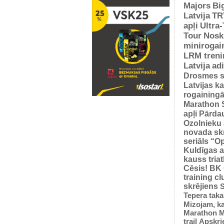
Majors
Bi
Latvija
TR
apļi
Ultra
Tour
Nosk
minirogai
LRM treni
Latvija
ad
Drosmes s
Latvijas k
rogaining
Marathon 
apļi
Pārda
Ozolnieku 
novada sk
seriāls “O
Kuldīgas a
kauss tria
Cēsis!
BK
training cl
skrējiens
S
Tepera taka
Mizojam, ka
Marathon M
trail
Apskrie