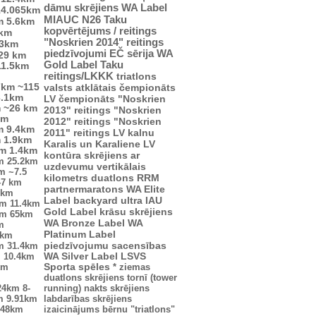
dāmu skrējiens
WA Label
14.065km
MIAUC
N26
Taku
m
5.6km
kopvērtējums / reitings
4km
"Noskrien 2014" reitings
.3km
piedzīvojumi
EČ
sērija
WA
29 km
Gold Label
Taku
11.5km
reitings/LKKK
triatlons
7km
~115
valsts atklātais čempionāts
3.1km
LV čempionāts
"Noskrien
m
~26 km
2013" reitings
"Noskrien
km
2012" reitings
"Noskrien
m
9.4km
2011" reitings
LV kalnu
m
1.9km
Karalis un Karaliene
LV
km
1.4km
kontūra
skrējiens ar
m
25.2km
uzdevumu
vertikālais
km
~7.5
kilometrs
duatlons
RRM
47 km
partnermaratons
WA Elite
2km
Label
backyard ultra
IAU
km
11.4km
Gold Label
krāsu skrējiens
km
65km
WA Bronze Label
WA
m
Platinum Label
5km
piedzīvojumu sacensības
m
31.4km
m
10.4km
WA Silver Label
LSVS
km
Sporta spēles
*
ziemas
duatlons
skrējiens tornī (tower
24km
8-
running)
nakts skrējiens
m
9.91km
labdarības skrējiens
.48km
izaicinājums
bērnu "triatlons"