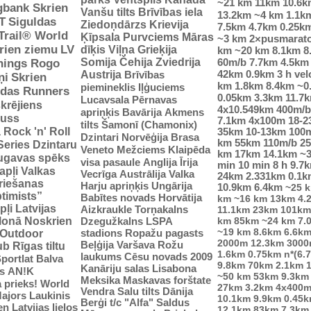
~21 km
11km
10.6k
gbank Skrien
Vanšu tilts
Brīvības iela
13.2km
~4 km
1.1k
T
Siguldas
Ziedoņdārzs
Krievija
7.5km
4.7km
0.25k
-Trail® World
Ķīpsala
Purvciems
Māras
~3 km
2×pusmarat
rien ziemu
LV
dīķis
Viļņa
Grieķija
km
~20 km
8.1km
8
Somija
Čehija
Zviedrija
60m/b
7.7km
4.5km
nings Rogo
42km
0.9km
3 h vel
Austrija
Brīvības
ņi
Skrien
km
1.8km
8.4km
~0
piemineklis
Iļģuciems
idas Runners
0.05km
3.3km
11.7
Lucavsala
Pērnavas
krējiens
4x10.549km
400m/b
apriņķis
Bavārija
Akmens
auss
7.1km
4x100m
18-
tilts
Šamonī (Chamonix)
ā
Rock 'n' Roll
35km
10-13km
100
Dzintari
Norvēģija
Brasa
km
55km
110m/b
2
Series
Dzintaru
Veneto
Mežciems
Klaipēda
km
17km
14.1km
~
ugavas spēks
visa pasaule
Anglija
Īrija
min
10 min
8 h
9.7
apļi
Valkas
Vecrīga
Austrālija
Valka
24km
2.331km
0.1k
riešanas
Harju apriņķis
Ungārija
10.9km
6.4km
~25 
ptimists”
Babītes novads
Horvātija
km
~16 km
13km
4.
pļi
Latvijas
Aizkraukle
Torņakalns
11.1km
23km
101km
tlonā
Noskrien
Dzegužkalns
LSPA
km
85km
~24 km
7.
~19 km
8.6km
6.6k
stadions
Ropažu pagasts
Outdoor
2000m
12.3km
3000
Beļģija
Varšava
Rožu
ub
Rīgas tiltu
1.6km
0.75km
n*(6.
laukums
Cēsu novads 2009
portlat Balva
9.8km
70km
2.1km
Kanāriju salas
Lisabona
s
AN!K
~50 km
53km
9.3km
Meksika
Maskavas forštate
 prieks!
World
27km
3.2km
4x400
Vendra
Salu tilts
Dānija
ajors
Laukinis
10.1km
9.9km
0.45
Berģi
t/c "Alfa"
Saldus
n Latvijas lielos
12.1km
83km
7.3km