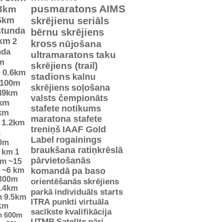
pusmaratons
AIMS
3km
5km
skrējienu seriāls
stunda
bērnu skrējiens
km
2
kross
nūjošana
nda
ultramaratons
taku
m
skrējiens (trail)
m
0.6km
stadions
kalnu
100m
skrējiens
soļošana
49km
valsts čempionāts
km
stafete
notikums
km
maratona stafete
1.2km
treniņš
IAAF Gold
m
Label
rogainings
0m
braukšana ratiņkrēslā
5 km
1
pārvietošanās
km
~15
~6 km
komandā
pa baso
300m
orientēšanās
skrējiens
.4km
parkā
individuāls starts
m
9.5km
ITRA punkti
virtuāla
km
sacīkste
kvalifikācija
m
600m
UTMB
Satelīts
pāri