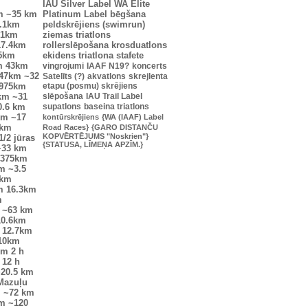
IAU Silver Label
WA Elite
m
~35 km
Platinum Label
bēgšana
.1km
peldskrējiens (swimrun)
.1km
ziemas triatlons
17.4km
rollerslēpošana
krosduatlons
25km
ekidens
triatlona stafete
m
43km
vingrojumi
IAAF
N19?
koncerts
47km
~32
Satelīts (?)
akvatlons
skrejlenta
0975km
etapu (posmu) skrējiens
km
~31
slēpošana
IAU Trail Label
0.6 km
supatlons
baseina triatlons
km
~17
kontūrskrējiens
{WA (IAAF) Label
6km
Road Races}
{GARO DISTANČU
KOPVĒRTĒJUMS "Noskrien"}
1/2 jūras
{STATUSA, LĪMEŅA APZĪM.}
~33 km
7375km
m
~3.5
7km
m
16.3km
m
~63 km
10.6km
12.7km
10km
km
2 h
12 h
20.5 km
Mazuļu
m
~72 km
km
~120