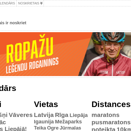
ALENDĀRS
NOSKRIETAIS
is ir noskriet
dārs
i
Vietas
Distances
šņi
Vāveres
Latvija
Rīga
maratons
Liepāja
Igaunija
Mežaparks
pusmaratons
āc
Teika
Ogre
Jūrmalas
es Liepājā!
noteikta
10k