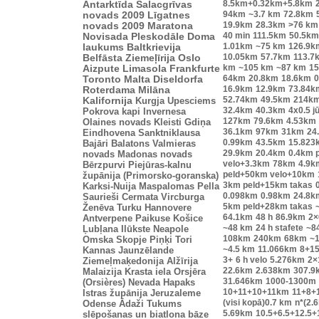
8.5km+0.32km+5.8km
Antarktīda
Salacgrīvas
94km
~3.7 km
72.8km
novads 2009
Līgatnes
19.9km
28.3km
>76 km
novads 2009
Maratona
40 min
111.5km
50.5km
Novisada
Pleskodāle
Doma
1.01km
~75 km
126.9k
laukums
Baltkrievija
10.05km
57.7km
113.7
Belfāsta
Ziemeļīrija
Oslo
km
~105 km
~87 km
15
Aizpute
Limasola
Frankfurte
64km
20.8km
18.6km
0
Toronto
Malta
Diseldorfa
16.9km
12.9km
73.84k
Roterdama
Milāna
52.74km
49.5km
214k
Kalifornija
Kurgja
Upesciems
32.4km
40.3km
4x0.5 j
Pokrova kapi
Invernesa
127km
79.6km
4.53km
Olaines novads
Kleisti
Gdiņa
36.1km
97km
31km
24
Eindhovena
Sanktniklausa
0.99km
43.5km
15.823
Bajāri
Balatons
Valmieras
29.9km
20.4km
0.4km 
novads
Madonas novads
velo+3.3km
78km
4.9k
Bērzpurvi
Piejūras-kalnu
peld+50km velo+10km
župānija (Primorsko-goranska)
3km peld+15km takas
Karksi-Nuija
Maspalomas
Pella
0.098km
0.98km
24.8k
Saurieši
Cermata
Vircburga
5km peld+28km takas
Ženēva
Turku
Hannovere
64.1km
48 h
86.9km
2×
Antverpene
Paikuse
Košice
~48 km
24 h stafete
~8
Ļubļana
Ilūkste
Neapole
108km
240km
68km
~1
Omska
Skopje
Piņķi
Tori
~4.5 km
11.066km
8+1
Kannas
Jaunzēlande
3+
6 h velo
5.276km
2×
Ziemeļmaķedonija
Alžīrija
22.6km
2.638km
307.9
Malaizija
Krasta iela
Orsjēra
31.646km
1000-1300m
(Orsières)
Nevada
Hapaks
10+11+10+11km
11+8+
Istras župānija
Jeruzaleme
(visi kopā)0.7 km
n*(2.
Odense
Ādaži
Tukums
5.69km
10.5+6.5+12.5+
slēpošanas un biatlona bāze