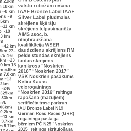
m
21km
valstu robežām
iešana
m
18km
m
~8 km
IAAF Bronze Label
IAAF
ons
~9
Silver Label
pludmales
.5km
skrējiens
šķēršļu
~11 km
skrējiens
telpas/manēža
o
~18
AIMS asoc. b.
.3 km
riteņbraukšana
km
kvalifikācija WSER
~42 km
daudzdienu skrējiens
RM
23km
27–
pelde
stundas skrējiens
m/b
4-6
5km
~23
tautas skrējiens
30 km
15
kanikross
“Noskrien
km
5.8km
2018″
“Noskrien 2017″
m
7.8km
VSK Noskrien pasākums
km
~13
Kefīra Kauss
22km
velorogainings
~246
“Noskrien 2016″ reitings
0325km
rāpošana (mazuļiem)
m
33km
m/k
sertificēta trase
parkrun
706km)
IAU Bronze Label
N19
10.2km
German Road Races (GRR)
~43 km
rogaininga pastaiga
m
3.7km
bērniem
PČ
N25
"Noskrien
km
5.7km
2015" reitings
skrituļošana
12.4km