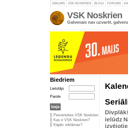
SĀKUMS
VSK NOSKRIEN
BLOGI
FORUMS
K
VSK Noskrien
Galvenais nav uzvarēt, galvena
Biedriem
Kalen
Lietotājs
Parole
Seriāl
Divplāk
Pievienoties VSK Noskrien
ielūdz
N
Kas ir VSK Noskrien?
Kāpēc reklāmas?
izvējoti