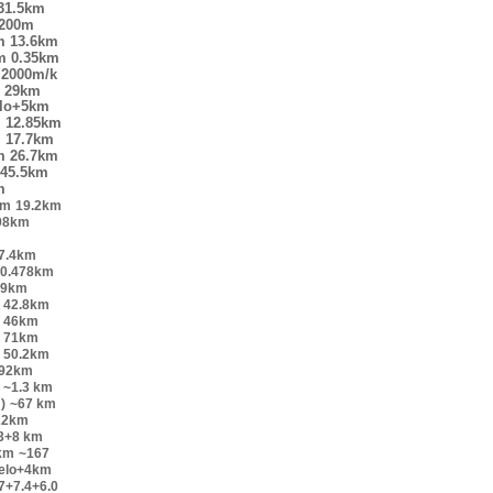
31.5km
200m
m
13.6km
m
0.35km
2000m/k
29km
elo+5km
m
12.85km
m
17.7km
m
26.7km
45.5km
m
km
19.2km
98km
7.4km
0.478km
.9km
42.8km
46km
71km
50.2km
.92km
~1.3 km
)
~67 km
22km
.3+8 km
km
~167
velo+4km
7+7.4+6.0