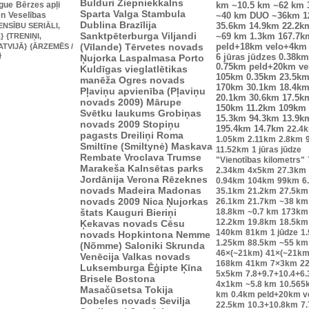
Bulduri
Ziepniekkalns
ague
Bērzes apļi
km
~10.5 km
~62 km
Sparta
Valga
Stambula
en
Veselības
~40 km
DUO ~36km
1
Dublina
Brazīlija
ENSĪBU SERIĀLI,
35.6km
14.9km
22.2k
Sanktpēterburga
Viljandi
}
{TRENIŅI,
~69 km
1.3km
167.7k
(Vīlande)
Tērvetes novads
ATVIJĀ}
{ĀRZEMĒS /
peld+18km velo+4km
}
Ņujorka
Laspalmasa
Porto
6 jūras jūdzes
0.38km
0.75km peld+20km v
Kuldīgas vieglatlētikas
105km
0.35km
23.5k
manēža
Ogres novads
170km
30.1km
18.4k
Pļaviņu apvienība (Pļaviņu
20.1km
30.6km
17.5k
novads 2009)
Mārupe
150km
11.2km
109km
Svētku laukums
Grobiņas
15.3km
94.3km
13.9k
novads 2009
Stopiņu
195.4km
14.7km
22.4
pagasts
Dreiliņi
Roma
1.05km
2.11km
2.8km
Smiltīne (Smiltynė)
Maskava
11.52km
1 jūras jūdze
Rembate
Vroclava
Trumse
"Vienotības kilometrs"
Marakeša
Kalnsētas parks
2.34km
4x5km
27.3km
Jordānija
Verona
Rēzeknes
0.94km
104km
99km
6
novads
Madeira
Madonas
35.1km
21.2km
27.5km
novads 2009
Nica
Ņujorkas
26.1km
21.7km
~38 km
štats
Kauguri
Bieriņi
18.8km
~0.7 km
173km
12.2km
19.8km
18.5km
Ķekavas novads
Cēsu
140km
81km
1 jūdze
1
novads
Hopkintona
Nemme
1.25km
88.5km
~55 km
(Nõmme)
Saloniki
Skrunda
46×(~21km)
41×(~21km
Venēcija
Valkas novads
168km
41km
7×3km
2
Luksemburga
Ēģipte
Ķīna
5x5km
7.8+9.7+10.4+6
Brisele
Bostona
4x1km
~5.8 km
10.565
Masačūsetsa
Tokija
km
0.4km peld+20km 
Dobeles novads
Sevilja
22.5km
10.3+10.8km
7.