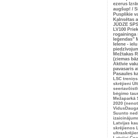
ezerus
Izrā
augšup! / 
Pusplikie v
Kalnsētas a
JŪDZE
SP
LV100
Prie
rogaininga 
leģendas"
Ielene - iel
piedzīvoju
Mežtakas
R
(ziemas bā
Aktīvie vaka
pavasaris
a
Pasaules k
LSC treniņ
skrējieni
Ul
seeriavõist
bėgimo tau
Mežaparkā
2020 (nenot
VidusDauga
Suunto ned
izaicinājum
Latvijas ka
skrējienos
ultraskrēji
Latvijai
Coas