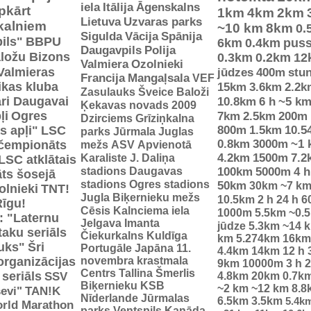
iela
Itālija
Āgenskalns
pkārt
1km
4km
2km
Lietuva
Uzvaras parks
 kalniem
~10 km
8km
0.
Sigulda
Vācija
Spānija
ils"
BBPU
6km
0.4km
pus
Daugavpils
Polija
ložu Bizons
0.3km
0.2km
12
Valmiera
Ozolnieki
Valmieras
jūdzes
400m
stu
Francija
Mangaļsala
VEF
tikas kluba
15km
3.6km
2.2k
Zasulauks
Šveice
Baloži
ri Daugavai
10.8km
6 h
~5 k
Ķekavas novads 2009
ļi
Ogres
7km
2.5km
200m
Dzirciems
Grīziņkalna
s apļi"
LSC
800m
1.5km
10.5
parks
Jūrmala
Juglas
0.8km
3000m
~1 
 čempionāts
mežs
ASV
Apvienotā
Karaliste
J. Daliņa
4.2km
1500m
7.2
LSC atklātais
stadions
Daugavas
100km
5000m
4 h
ts šosejā
stadions
Ogres stadions
50km
30km
~7 k
olnieki
TNT!
Jugla
Biķernieku mežs
10.5km
2 h
24 h
6
Rīgu!
Cēsis
Kalnciema iela
1000m
5.5km
~0.
: "Laternu
Jelgava
Imanta
jūdze
5.3km
~14 
taku seriāls
Čiekurkalns
Kuldīga
km
5.274km
16km
uks"
Šri
Portugāle
Japāna
11.
4.4km
14km
12 h
organizācijas
novembra krastmala
9km
10000m
3 h
2
Centrs
Tallina
Šmerlis
 seriāls
SSV
4.8km
20km
0.7k
Biķernieku KSB
~2 km
~12 km
8.8
evi"
TAN!K
Nīderlande
Jūrmalas
6.5km
3.5km
5.4k
rld Marathon
parks
Ventspils
Kanāda