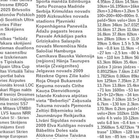
Sporta manēža
Edinburga
4.95km
2.6km
14.5km
drosme
ERGO
Tartu
Poznaņa
Madride
10km+16.195km+16k
 2025
Brīvsolis
Serbija
Krimuldas novads
2km+3.24km+3.2km
5
atonów Polskich
100+200+400+800m
0
2009
Aizkraukles novada
ļi
Scottish Ultra
peld+5km velo+1km
stadions
Pļavnieki
eries
Filter
12.8km
34km
3x7.03
Kopenhāgena
Panevēža
n Skrējiens
16.6km
17.2km
11.6k
Ādažu pagasts
Iecava
ens
16.8km
37.8km
82km
Pasvale
Arkādijas parks
sības “Ielūdz
km
28km
10km + 11.
Grīziņkalns
Salaspils
Vakara skrējieni
39km
3.4km
1.5 h
5.9
novads
Meremõisa
Nida
ziemas duatlons
km
~0.8 km
11.9km
~
Saločiai
Hamburga
mu sacensību
~27 km
~2.5 km
~80 
Carnikava
Bauska
Valensija
ce
Izskrienam
km
~110 km
3.8km
5
(reģions)
Hānja
Taurupes
us
Tipiskais
63.3km
86km
35.4km
stacija (Zvaigznītes)
Spain Ultra Cup
jūdze
3 jūras jūdzes
Jelgavas novads 2009
ltas
Virtuālā Talsu
0.89125km
7.6km
2.6
Rēzekne
Ogres Zilie kalni
portlat balva
1.7825km
0.06km
89k
ries
Aizputes
Roja
Otepē
Bukareste
km
125km
7.35km
2.
ionāts krosā
LOC
Ķeguma novads
Cīrihe
13.7km
13.8km
15.4k
akari
Rīgas nakts
Kauņa
Dienvidkoreja
~71 km
1600m
~53 k
 treniņi
Drosmes
12+9+12+9km
~34 km
Islande
Krakova
atpūtas
dēļas izaicinājums
24.3km
7-10km
10.5+
vieta "Beberliņi"
Zaķusala
ena treniņi
SS7
6.7km
~130 km
2.3km
Tukuma novads
Pjemonta
s
Mītava
UTMB®
170.9km
0.2km peld+
Zeltiņi
Biķernieku iela
LVS kauss
NRR
velo+2km
102km
110
Jaunmārupe
Reikjavīka
 Kalvė
S! - Skrien
velo
4 h velo
10-12km
Līvāni
Siguldas novads
smes Skrējiens
velo
6-8 km
~0.4 km
~
2009
Elva
Kuldīgas novads
icinājums
Eesti
1.3568km
5.4272km
"
Bābelītis
Doles sala
arikasari
Skrien
trase"
130km
~128 k
Alūksne
Olaine
Taivāna
lenge European
~68 km
~85 km
~28 