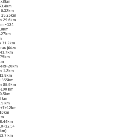
2x8km
53.4km
0.32km
25.25km
m
29.6km
km
~124
.8km
.27km
m
m
31.2km
ūras jūdze
43.7km
.75km
km
peld+20km
m
1.2km
11.8km
0.355km
m
85.9km
~100 km
0.5km
4 km
.5 km
5+7+12km
10km
km
0.44km
10+12.5+
6km)
12.7 km