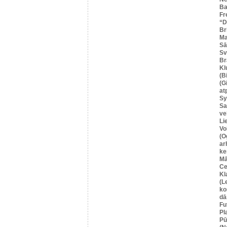
Ba
Fr
“
Br
Ma
Sā
Sv
Br
Kl
(B
(G
at
Sy
Sa
ve
Li
Vo
(O
ar
ke
Mā
Ce
Kl
(L
ko
dā
Fu
Pl
Pū