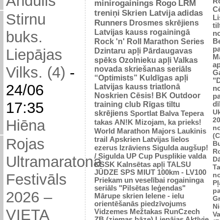
Andulis
R
minirogainings Rogo
LRM
C
treniņi
Skrien Latvija
adidas
Stirnu
L
Runners
Drosmes skrējiens
ti
Latvijas kauss rogainingā
buks.
n
Rock 'n' Roll Marathon Series
Be
p
Dzintaru apļi
Pārdaugavas
Liepājas
M
spēks
Ozolnieku apļi
Valkas
ap
Vilks. (4)
-
novada skriešanas seriāls
G
“Optimists”
Kuldīgas apļi
"
24/06
Latvijas kauss triatlonā
n
Noskrien Cēsis!
BK
Outdoor
p
17:35
training club
Rīgas tiltu
dī
Uk
skrējiens
Sportlat Balva
Tepera
2
Hiēna
takas
AN!K
Mizojam, ka prieks!
n
World Marathon Majors
Laukinis
(
trail
Apskrien Latvijas lielos
Rojas
B
ezerus
Izrāviens
Sigulda augšup!
R
/ Sigulda UP Cup
Pusplikie valda
Ultramaratona
D
KSSK
Kalnsētas apļi
TALSU
Ta
JŪDZE
SPS
MIUT
100km - LV100
n
Festivāls
Priekam un veselībai
rogaininga
Pļ
seriāls "Pilsētas leģendas"
p
2026 –
Mārupe skrien
Ielene - ielu
Gr
orientēšanās piedzīvojums
N
VIETA
Vidzemes Mežtakas
RunCzech
Va
ZB (ziemas bāze)
Liepājas Aktīvie