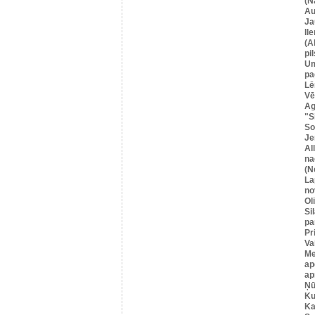
(N
Au
Ja
Il
(A
pil
U
pa
Lē
Vē
Ag
"S
So
Je
Al
na
(N
La
no
Ol
Si
pa
Pr
Va
Me
ap
ap
Ņū
Ku
Ka