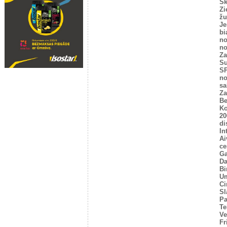
Sk
Zi
žu
Je
bi
no
no
Za
Su
SP
no
sa
Za
Be
Ko
20
di
In
Ai
ce
Ga
Da
Bi
U
Ci
Sl
P
Te
Ve
Fr