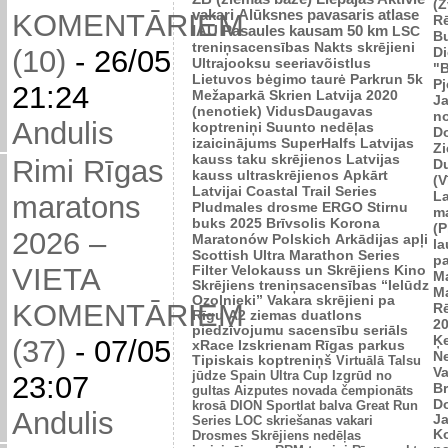
(Z
vakari
Alūksnes pavasaris
atlase
KOMENTĀRIEM
R
IAU Pasaules kausam 50 km
LSC
B
treniņsacensības
Nakts skrējieni
Di
(10)
-
26/05
Ultrajooksu seeriavõistlus
"B
Lietuvos bėgimo taurė
Parkrun 5k
P
21:24
Mežaparkā
Skrien Latvija 2020
J
(nenotiek)
VidusDaugavas
n
Andulis
koptreniņi
Suunto nedēļas
Do
izaicinājums
SuperHalfs
Latvijas
Zi
kauss taku skrējienos
Latvijas
Rimi Rīgas
D
kauss ultraskrējienos
Apkārt
(V
Latvijai
Coastal Trail Series
L
maratons
Pludmales drosme
ERGO Stirnu
m
buks 2025
Brīvsolis
Korona
(P
2026 –
Maratonów Polskich
Arkādijas apļi
l
Scottish Ultra Marathon Series
p
VIETA
Filter Velokauss un Skrējiens
Kino
M
Skrējiens
treniņsacensības “Ielūdz
M
Ozolnieki”
Vakara skrējieni pa
KOMENTĀRIEM
R
Rīgu
A2 ziemas duatlons
2
piedzīvojumu sacensību seriāls
Ķ
(37)
-
07/05
xRace
Izskrienam Rīgas parkus
N
Tipiskais koptreniņš
Virtuālā Talsu
V
jūdze
Spain Ultra Cup
Izgrūd no
23:07
Br
gultas
Aizputes novada čempionāts
D
krosā
DION Sportlat balva
Great Run
Andulis
J
Series
LOC skriešanas vakari
K
Drosmes Skrējiens nedēļas