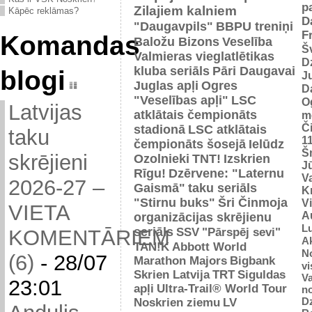
p
Zilajiem kalniem
Kāpēc reklāmas?
D
"Daugavpils"
BBPU treniņi
F
Komandas
Baložu Bizons
Veselība
Š
Valmieras vieglatlētikas
D
kluba seriāls
Pāri Daugavai
blogi
J
Juglas apļi
Ogres
D
"Veselības apļi"
LSC
O
Latvijas
atklātais čempionāts
m
Č
stadionā
LSC atklātais
taku
1
čempionāts šosejā
Ielūdz
Š
skrējieni
Ozolnieki
TNT!
Izskrien
J
Rīgu!
Dzērvene: "Laternu
Va
2026-27 –
Gaismā"
taku seriāls
Kr
"Stirnu buks"
Šri Činmoja
V
VIETA
Au
organizācijas skrējienu
L
seriāls
SSV
"Pārspēj sevi"
KOMENTĀRIEM
Ak
TAN!K
Abbott World
No
(6)
-
28/07
Marathon Majors
Bigbank
vi
Skrien Latvija
TRT
Siguldas
Va
23:01
apļi
Ultra-Trail® World Tour
n
D
Noskrien ziemu
LV