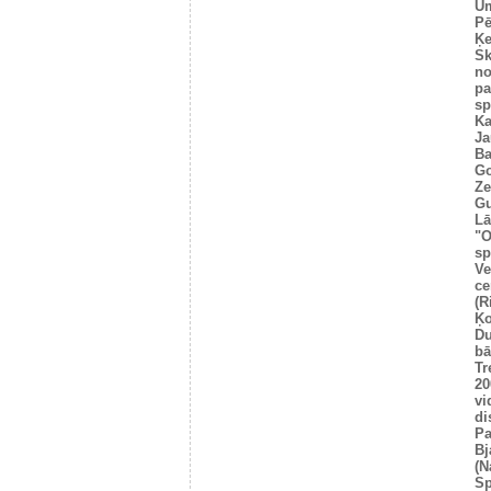
Um
Pē
Ķe
Sk
no
pa
sp
Ka
Ja
Ba
Go
Ze
Gu
Lā
"O
sp
Ve
ce
(R
Ķo
Du
bā
Tr
20
vi
di
Pa
Bj
(N
Sp