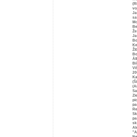
(R
vo
Ja
sa
Mo
Be
Že
Ja
Bo
Ķe
Ži
Bo
Āl
Bi
Vi
20
Ka
(Ši
(A
Sa
Zi
pi
pa
Re
Sk
pa
sk
Al
"A
Ne