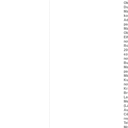
Ok
Du
Ma
ko
A
pa
Ma
Ob
Ei
no
Ro
20
ez
no
Bu
Ma
pa
Mi
Ku
no
Kr
Br
Ļa
Me
(L
Au
Cē
re
Te
Mo