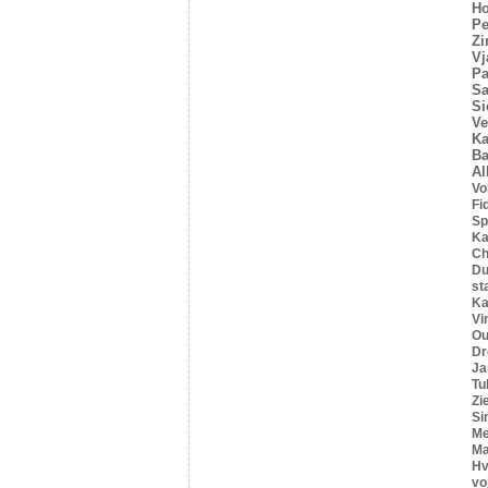
Ho
Pe
Z
Vj
Pa
Sa
Si
Ve
Ka
Ba
Al
Vo
Fi
Sp
Ka
C
Du
st
Ka
Vi
Ou
Dr
Ja
Tu
Zi
Si
Me
Ma
Hv
vo