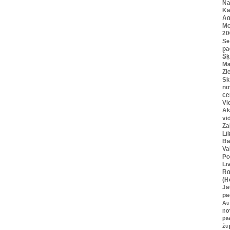
Na
Ka
Ao
Mo
20
Sē
pa
Šķ
Ma
Zi
Sk
no
ce
Vi
Ak
vi
Za
Li
Ba
Va
Po
Lī
Ro
(H
Ja
pa
Au
no
pa
žu