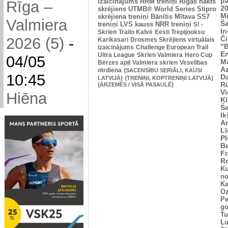
p
izaicinājums
RRM treniņi
Rīgas nakts
Rīga –
2
skrējiens
UTMB® World Series
Stipro
Mi
skrējiena treniņi
Bānītis
Mītava
SS7
Valmiera
Š
treniņi
LVS kauss
NRR treniņi
S! -
In
Skrien
Trailo Kalvė
Eesti Trepijooksu
2026 (5)
-
Č
Karikasari
Drosmes Skrējiens virtuālais
"
izaicinājums
Challenge European Trail
Em
Ultra League
Skrien Valmiera
Hero Cup
04/05
M
Bērzes apļi
Valmiera skrien
Veselības
Az
otrdiena
{SACENSĪBU SERIĀLI, KAUSI
10:45
Da
LATVIJĀ}
{TRENIŅI, KOPTRENIŅI LATVIJĀ}
Rū
{ĀRZEMĒS / VISĀ PASAULĒ}
Vi
Hiēna
Ķī
S
Ik
An
L
Pl
Be
Fr
R
Ku
no
Ka
Oz
Pe
go
Tu
Ļu