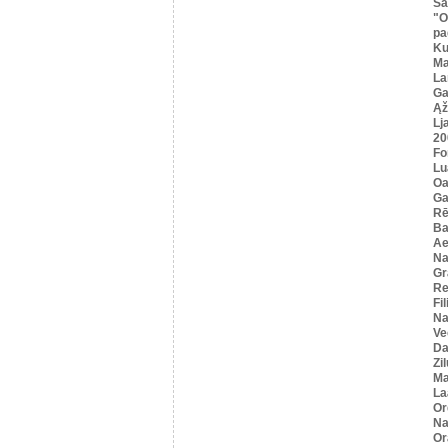
Sa
"O
pa
K
Ma
La
Ga
Ąž
Lj
20
Fo
Lu
Oa
Ga
Rē
Ba
Ae
Na
Gr
Re
Fi
Na
Ve
Da
Zi
Ma
La
Or
Na
Or