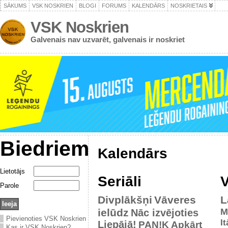
SĀKUMS
VSK NOSKRIEN
BLOGI
FORUMS
KALENDĀRS
NOSKRIETAIS
VSK Noskrien
Galvenais nav uzvarēt, galvenais ir noskriet
Biedriem
Kalendārs
Lietotājs
Seriāli
V
Parole
Divplākšņi
Vāveres
L
ielūdz
M
Nāc izvējoties
Pievienoties VSK Noskrien
It
Liepājā!
PAN!K
Apkārt
Kas ir VSK Noskrien?