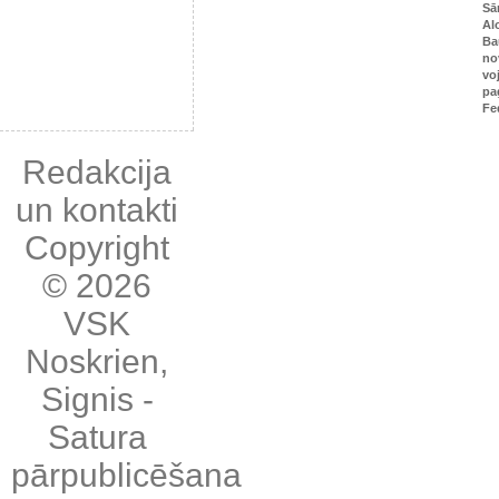
Sā
Al
Ba
no
vo
pa
Fe
Redakcija
un kontakti
Copyright
© 2026
VSK
Noskrien
,
Signis
-
Satura
pārpublicēšana