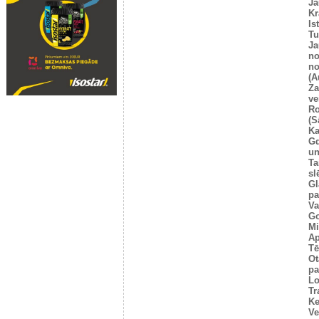
Ja
Kr
Is
T
Ja
no
no
(A
Za
ve
Ro
(S
Ka
G
un
Ta
sl
Gl
pa
Va
Go
Mi
Ap
Tē
Ot
pa
Lo
Tr
Ke
Ve