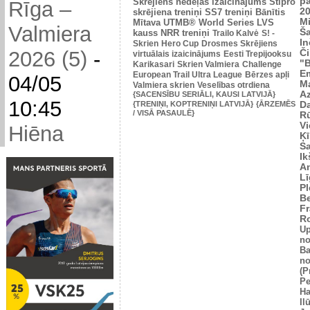
p
Skrējiens nedēļas izaicinājums
Stipro
Rīga –
2
skrējiena treniņi
SS7 treniņi
Bānītis
Mi
Mītava
UTMB® World Series
LVS
Valmiera
Š
kauss
NRR treniņi
Trailo Kalvė
S! -
In
Skrien
Hero Cup
Drosmes Skrējiens
2026 (5)
-
Č
virtuālais izaicinājums
Eesti Trepijooksu
"
Karikasari
Skrien Valmiera
Challenge
Em
European Trail Ultra League
Bērzes apļi
04/05
M
Valmiera skrien
Veselības otrdiena
Az
{SACENSĪBU SERIĀLI, KAUSI LATVIJĀ}
10:45
{TRENIŅI, KOPTRENIŅI LATVIJĀ}
{ĀRZEMĒS
Da
/ VISĀ PASAULĒ}
Rū
Vi
Hiēna
Ķī
S
Ik
An
L
Pl
Be
Fr
R
U
no
Ba
no
(P
Pe
Ha
Il