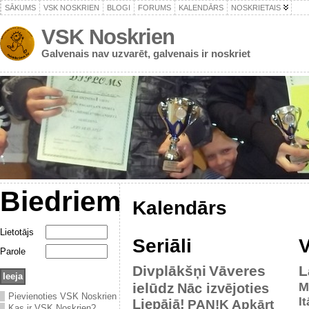
SĀKUMS
VSK NOSKRIEN
BLOGI
FORUMS
KALENDĀRS
NOSKRIETAIS
VSK Noskrien
Galvenais nav uzvarēt, galvenais ir noskriet
Biedriem
Kalendārs
Lietotājs
Seriāli
V
Parole
Divplākšņi
Vāveres
L
ielūdz
M
Nāc izvējoties
Pievienoties VSK Noskrien
It
Liepājā!
PAN!K
Apkārt
Kas ir VSK Noskrien?