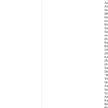
Ja
Al
Ve
(M
Ha
ez
Ro
Sa
Sa
ve
(K
Ra
Bi
Vi
20
Ka
(Ši
(A
Sa
Zi
"M
Tr
Sk
Az
Va
Sc
Al
Ka
Ne
Pļ