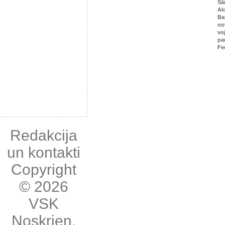
Sā
Al
Ba
no
vo
pa
Fe
Redakcija
un kontakti
Copyright
© 2026
VSK
Noskrien
,