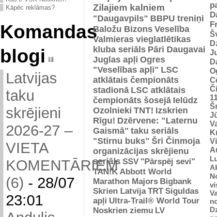
p
Zilajiem kalniem
Kāpēc reklāmas?
D
"Daugavpils"
BBPU treniņi
F
Komandas
Baložu Bizons
Veselība
Š
Valmieras vieglatlētikas
D
kluba seriāls
Pāri Daugavai
blogi
J
Juglas apļi
Ogres
D
"Veselības apļi"
LSC
O
Latvijas
atklātais čempionāts
C
Č
stadionā
LSC atklātais
taku
1
čempionāts šosejā
Ielūdz
Š
skrējieni
Ozolnieki
TNT!
Izskrien
J
Rīgu!
Dzērvene: "Laternu
Va
2026-27 –
Gaismā"
taku seriāls
Kr
"Stirnu buks"
Šri Činmoja
V
VIETA
Au
organizācijas skrējienu
L
seriāls
SSV
"Pārspēj sevi"
KOMENTĀRIEM
Ak
TAN!K
Abbott World
No
(6)
-
28/07
Marathon Majors
Bigbank
vi
Skrien Latvija
TRT
Siguldas
Va
23:01
apļi
Ultra-Trail® World Tour
n
D
Noskrien ziemu
LV