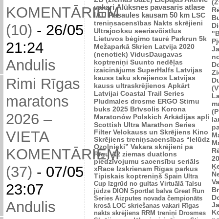
(Z
vakari
Alūksnes pavasaris
atlase
KOMENTĀRIEM
R
IAU Pasaules kausam 50 km
LSC
B
treniņsacensības
Nakts skrējieni
Di
(10)
-
26/05
Ultrajooksu seeriavõistlus
"B
Lietuvos bėgimo taurė
Parkrun 5k
P
21:24
Mežaparkā
Skrien Latvija 2020
J
(nenotiek)
VidusDaugavas
n
Andulis
koptreniņi
Suunto nedēļas
Do
izaicinājums
SuperHalfs
Latvijas
Zi
kauss taku skrējienos
Latvijas
Rimi Rīgas
D
kauss ultraskrējienos
Apkārt
(V
Latvijai
Coastal Trail Series
L
maratons
Pludmales drosme
ERGO Stirnu
m
buks 2025
Brīvsolis
Korona
(P
2026 –
Maratonów Polskich
Arkādijas apļi
l
Scottish Ultra Marathon Series
p
VIETA
Filter Velokauss un Skrējiens
Kino
M
Skrējiens
treniņsacensības “Ielūdz
M
Ozolnieki”
Vakara skrējieni pa
KOMENTĀRIEM
R
Rīgu
A2 ziemas duatlons
2
piedzīvojumu sacensību seriāls
Ķ
(37)
-
07/05
xRace
Izskrienam Rīgas parkus
N
Tipiskais koptreniņš
Spain Ultra
V
Cup
Izgrūd no gultas
Virtuālā Talsu
23:07
Br
jūdze
DION Sportlat balva
Great Run
D
Series
Aizputes novada čempionāts
Andulis
J
krosā
LOC skriešanas vakari
Rīgas
K
nakts skrējiens
RRM treniņi
Drosmes