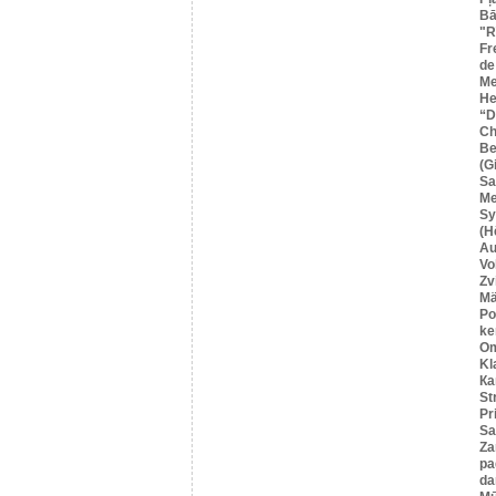
Bā
"R
Fr
de
Me
He
“
Ch
Be
(G
Sa
M
Sy
(H
Au
Vo
Zv
Mä
Po
ke
O
Kl
Ка
St
Pr
Sa
Za
pa
da