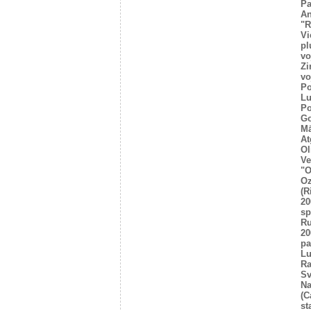
Pa
An
"R
Vi
pl
vo
Zi
vo
Po
Lu
Po
Go
Mā
At
Ol
Ve
"O
Oz
(R
20
sp
R
20
pa
Lu
Ra
Sv
Na
(C
st