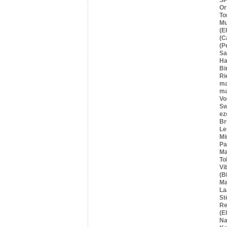
Or
To
Mu
(E
(C
(P
S
Ha
Bi
Ri
ma
ma
Vo
Sw
ez
Br
Le
Mi
Pa
Ma
To
Vi
(B
Ma
La
St
Re
(E
Na