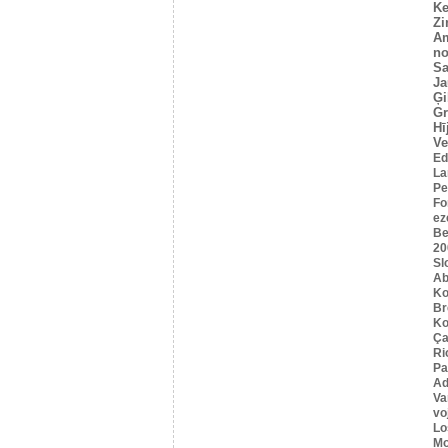
Ke
Z
A
no
Sa
Ja
Ģi
G
Hī
Ve
Ed
La
Pe
Fo
ez
Be
20
Sl
Ab
Ko
B
Ko
Ça
Ri
Pa
Ad
Va
vo
Lo
Mo