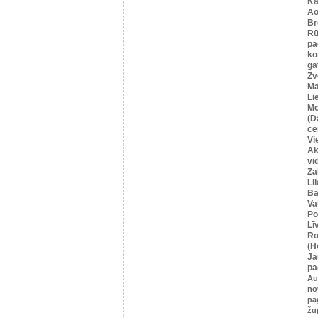
Ka
Ao
Br
Rū
pa
ko
ga
Zv
Ma
Li
Mo
(D
ce
Vi
Ak
vi
Za
Li
Ba
Va
Po
Lī
Ro
(H
Ja
pa
Au
no
pa
žu