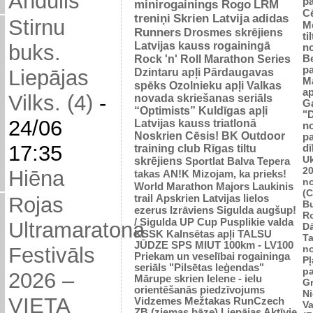
Andulis
p
minirogainings Rogo
LRM
C
treniņi
Skrien Latvija
adidas
Stirnu
M
Runners
Drosmes skrējiens
ti
Latvijas kauss rogainingā
buks.
n
Rock 'n' Roll Marathon Series
Be
p
Dzintaru apļi
Pārdaugavas
Liepājas
M
spēks
Ozolnieku apļi
Valkas
ap
Vilks. (4)
-
novada skriešanas seriāls
G
“Optimists”
Kuldīgas apļi
"
24/06
Latvijas kauss triatlonā
n
Noskrien Cēsis!
BK
Outdoor
p
17:35
training club
Rīgas tiltu
dī
Uk
skrējiens
Sportlat Balva
Tepera
2
Hiēna
takas
AN!K
Mizojam, ka prieks!
n
World Marathon Majors
Laukinis
(
trail
Apskrien Latvijas lielos
Rojas
B
ezerus
Izrāviens
Sigulda augšup!
R
/ Sigulda UP Cup
Pusplikie valda
Ultramaratona
D
KSSK
Kalnsētas apļi
TALSU
Ta
JŪDZE
SPS
MIUT
100km - LV100
n
Festivāls
Priekam un veselībai
rogaininga
Pļ
seriāls "Pilsētas leģendas"
p
2026 –
Mārupe skrien
Ielene - ielu
Gr
orientēšanās piedzīvojums
N
VIETA
Vidzemes Mežtakas
RunCzech
Va
ZB (ziemas bāze)
Liepājas Aktīvie