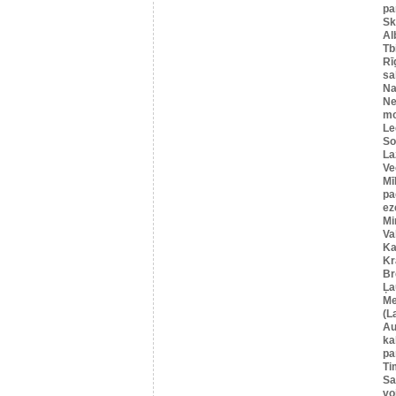
pa
Sk
Al
Tbi
Rī
sa
Na
Ne
mo
Le
So
La
Ve
Mī
pa
ez
Mi
Va
Ka
Kr
Br
Ļa
Me
(L
Au
ka
pa
Ti
Sa
vo