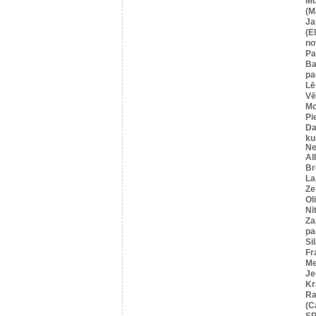
Mū
(M
Ja
(E
no
Pa
Ba
pa
Lē
Vē
M
Pi
Da
ku
Ne
Al
Br
La
Ze
Ol
Nī
Za
pa
Si
Fr
Me
Je
Kr
Ra
(C
SP