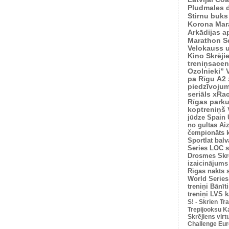
Pludmales 
Stirnu buks
Korona Mar
Arkādijas ap
Marathon S
Velokauss u
Kino Skrēji
treniņsacen
Ozolnieki”
pa Rīgu
A2 
piedzīvoju
seriāls xRa
Rīgas park
koptreniņš
jūdze
Spain 
no gultas
Ai
čempionāts 
Sportlat balv
Series
LOC s
Drosmes Skr
izaicinājums
Rīgas nakts 
World Series
treniņi
Bānīti
treniņi
LVS k
S! - Skrien
Tra
Trepijooksu K
Skrējiens virt
Challenge Euro