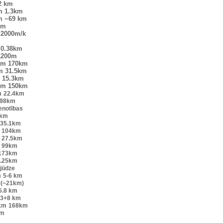
2 km
m
1.3km
m
~69 km
km
2000m/k
0.38km
1200m
km
170km
m
31.5km
15.3km
km
150km
m
22.4km
98km
enotības
2km
35.1km
104km
27.5km
99km
173km
.25km
 jūdze
m
5-6 km
×(~21km)
5.8 km
.3+8 km
km
168km
km