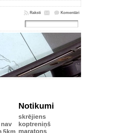
Raksti
Komentāri
Notikumi
skrējiens
nav
koptreniņš
maratons
m
5km