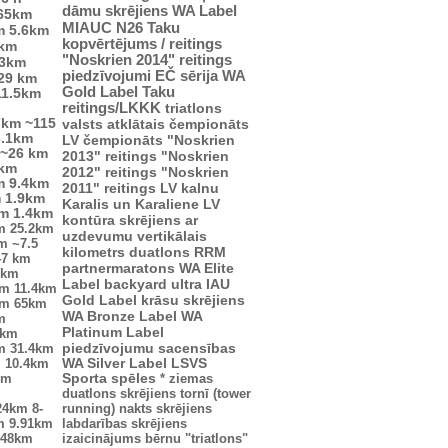
dāmu skrējiens
WA Label
65km
MIAUC
N26
Taku
m
5.6km
kopvērtējums / reitings
4km
"Noskrien 2014" reitings
.3km
piedzīvojumi
EČ
sērija
WA
29 km
Gold Label
Taku
11.5km
reitings/LKKK
triatlons
7km
~115
valsts atklātais čempionāts
3.1km
LV čempionāts
"Noskrien
~26 km
2013" reitings
"Noskrien
 km
2012" reitings
"Noskrien
m
9.4km
2011" reitings
LV kalnu
m
1.9km
Karalis un Karaliene
LV
km
1.4km
kontūra
skrējiens ar
m
25.2km
uzdevumu
vertikālais
km
~7.5
kilometrs
duatlons
RRM
47 km
partnermaratons
WA Elite
2km
Label
backyard ultra
IAU
km
11.4km
Gold Label
krāsu skrējiens
km
65km
WA Bronze Label
WA
m
Platinum Label
5km
piedzīvojumu sacensības
m
31.4km
m
10.4km
WA Silver Label
LSVS
km
Sporta spēles
*
ziemas
duatlons
skrējiens tornī (tower
24km
8-
running)
nakts skrējiens
m
9.91km
labdarības skrējiens
.48km
izaicinājums
bērnu "triatlons"