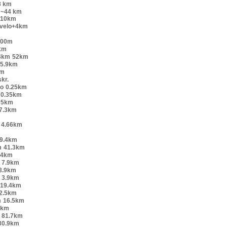
8 km
~44 km
+10km
 velo+4km
200m
km
4km
52km
5.9km
km
kr.
lo
0.25km
0.35km
05km
7.3km
4.66km
9.4km
m
41.3km
54km
7.9km
8.9km
3.9km
19.4km
2.5km
m
16.5km
 km
81.7km
30.9km