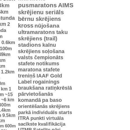
pusmaratons
AIMS
3km
5km
skrējienu seriāls
stunda
bērnu skrējiens
km
2
kross
nūjošana
nda
ultramaratons
taku
m
skrējiens (trail)
m
0.6km
stadions
kalnu
100m
skrējiens
soļošana
49km
valsts čempionāts
km
stafete
notikums
km
maratona stafete
1.2km
treniņš
IAAF Gold
m
Label
rogainings
0m
braukšana ratiņkrēslā
5 km
1
pārvietošanās
km
~15
~6 km
komandā
pa baso
300m
orientēšanās
skrējiens
.4km
parkā
individuāls starts
m
9.5km
ITRA punkti
virtuāla
km
sacīkste
kvalifikācija
km
600m
UTMB
Satelīts
pāri