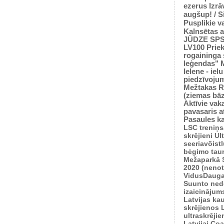
ezerus
Izrā
augšup! / 
Pusplikie v
Kalnsētas a
JŪDZE
SP
LV100
Prie
rogaininga 
leģendas"
Ielene - iel
piedzīvoju
Mežtakas
R
(ziemas bā
Aktīvie vaka
pavasaris
a
Pasaules k
LSC treniņ
skrējieni
Ul
seeriavõist
bėgimo tau
Mežaparkā
2020 (nenot
VidusDauga
Suunto ned
izaicinājum
Latvijas ka
skrējienos
ultraskrēji
Latvijai
Coas