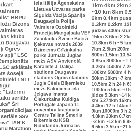
iela
Itālija
Āgenskalns
pkārt
1km
4km
2km
Lietuva
Uzvaras parks
 kalniem
~10 km
8km
0.
Sigulda
Vācija
Spānija
ils"
BBPU
6km
0.4km
pus
Daugavpils
Polija
ložu Bizons
0.3km
0.2km
12
Valmiera
Ozolnieki
Valmieras
jūdzes
400m
stu
Francija
Mangaļsala
VEF
tikas kluba
15km
3.6km
2.2k
Zasulauks
Šveice
Baloži
ri Daugavai
10.8km
6 h
~5 k
Ķekavas novads 2009
ļi
Ogres
7km
2.5km
200m
Dzirciems
Grīziņkalna
s apļi"
LSC
800m
1.5km
10.5
parks
Jūrmala
Juglas
0.8km
3000m
~1 
 čempionāts
mežs
ASV
Apvienotā
Karaliste
J. Daliņa
4.2km
1500m
7.2
LSC atklātais
stadions
Daugavas
100km
5000m
4 h
ts šosejā
stadions
Ogres stadions
50km
30km
~7 k
olnieki
TNT!
Jugla
Cēsis
Biķernieku
10.5km
2 h
24 h
6
Rīgu!
mežs
Kalnciema iela
1000m
5.5km
~0.
: "Laternu
Jelgava
Imanta
jūdze
5.3km
~14 
taku seriāls
Čiekurkalns
Kuldīga
km
5.274km
16km
uks"
Šri
Portugāle
Japāna
11.
4.4km
12 h
14km
organizācijas
novembra krastmala
9km
10000m
3 h
2
Centrs
Tallina
Šmerlis
 seriāls
SSV
4.8km
20km
0.7k
Biķernieku KSB
~2 km
~12 km
8.8
evi"
TAN!K
Nīderlande
Jūrmalas
6.5km
3.5km
~21 
rld Marathon
parks
Ventspils
Kanāda