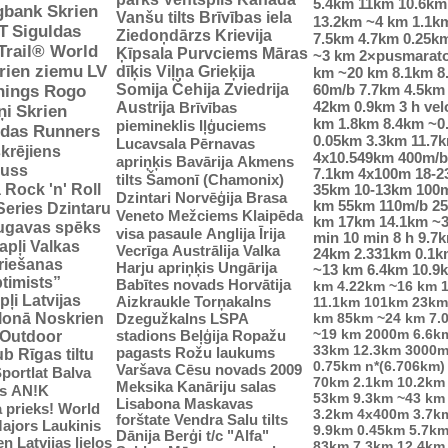
5.4km
11km
10.6km
gbank Skrien
Vanšu tilts
Brīvības iela
13.2km
~4 km
1.1k
T
Siguldas
Ziedoņdārzs
Krievija
7.5km
4.7km
0.25k
-Trail® World
Ķīpsala
Purvciems
Māras
~3 km
2×pusmarat
rien ziemu
LV
dīķis
Viļņa
Grieķija
km
~20 km
8.1km
8
Somija
Čehija
Zviedrija
60m/b
7.7km
4.5km
nings Rogo
42km
0.9km
3 h vel
Austrija
Brīvības
ņi
Skrien
km
1.8km
8.4km
~0
piemineklis
Iļģuciems
idas Runners
0.05km
3.3km
11.7
Lucavsala
Pērnavas
krējiens
4x10.549km
400m/b
apriņķis
Bavārija
Akmens
auss
7.1km
4x100m
18-
tilts
Šamonī (Chamonix)
ā
Rock 'n' Roll
35km
10-13km
100
Dzintari
Norvēģija
Brasa
km
55km
110m/b
2
Series
Dzintaru
Veneto
Mežciems
Klaipēda
km
17km
14.1km
~
ugavas spēks
visa pasaule
Anglija
Īrija
min
10 min
8 h
9.7
apļi
Valkas
Vecrīga
Austrālija
Valka
24km
2.331km
0.1k
riešanas
Harju apriņķis
Ungārija
~13 km
6.4km
10.9
ptimists”
Babītes novads
Horvātija
km
4.22km
~16 km
pļi
Latvijas
Aizkraukle
Torņakalns
11.1km
101km
23km
tlonā
Noskrien
Dzegužkalns
LSPA
km
85km
~24 km
7.
~19 km
2000m
6.6k
stadions
Beļģija
Ropažu
Outdoor
33km
12.3km
3000m
pagasts
Rožu laukums
ub
Rīgas tiltu
0.75km
n*(6.706km)
Varšava
Cēsu novads 2009
portlat Balva
70km
2.1km
10.2km
Meksika
Kanāriju salas
s
AN!K
53km
9.3km
~43 km
Lisabona
Maskavas
 prieks!
World
3.2km
4x400m
3.7k
forštate
Vendra
Salu tilts
ajors
Laukinis
9.9km
0.45km
5.7k
Dānija
Berģi
t/c "Alfa"
n Latvijas lielos
83km
7.3km
12.4km