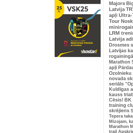
Majors
Bi
Latvija
TR
apļi
Ultra
Tour
Nosk
minirogai
LRM treni
Latvija
ad
Drosmes s
Latvijas k
rogaining
Marathon 
apļi
Pārda
Ozolnieku 
novada sk
seriāls “O
Kuldīgas a
kauss tria
Cēsis!
BK
training cl
skrējiens
S
Tepera taka
Mizojam, ka
Marathon M
trail
Apskrie