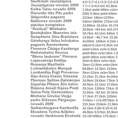
Saulkrasti
Jaunjelgava
4.0+3.7+4.1+3.3+3.2+2.
Jaunjelgavas novads 2009
7.7+7.4+6.0 km
63.4km
Kolka
Talsu novads 2009
1.5km peld+40km velo
Dienvidu tilts
Pils parks
(OD)
0.4km peld+20km
Valgundes pagasts
221km
18km+1150m
Baldones novads 2009
54km+3800m
27km+2
atpūtas komplekss
12.86km
18.2km
10.37
“Sveikuļi”
Milzkalne
20.6km
>60 km
4x5.27
Bastejkalns
Skanstes iela
18.7km
44.1km
84km
1
Šampēteris
Vīne
Bratislava
14.6km
~46.7 km
15.2
Gēteborga
Velsa
Inčukalna
4x200m
160km
0.1km s
pagasts
Amsterdama
ūdenī+0.1km+0.3km ve
Florence
Čikāga
Kazdanga
peld+12km velo+2.5km
Riekstukalns
Ilinoisa
peld+9km velo+3km
1.
"Bērnu laukums"
Pērnava
peld+36km velo+8km
2
Lejassaksija
Emīlija-
2km+8.4km velo+1km
Romanja
Maztīrelis
3km+12.6km velo+2km
Ložmetējkalns
Mangaļi
68.8km
14.3km
122km
Lombardija
Ērgļi
Provansa-
5km+21km velo+3km
7
Alpi-Azūra Krasts
Vidzeme
23.2km
31.3km
4x10k
Pļaviņas
Splitas-Dalmācijas
24.9km
26.6km
73km
županija
Piltene
Āžu kalns
30.5km
22.1km
27.6km
Rūjiena
Ainaži
Kijeva
Preiļi
29.1km
126km
72km
2
Santa Pola
Viesturdārzs
32.6km
~82 km
32.5km
Minhene
Giruliai
Viņģa
17.3km
27.2km
220km
parks
Ķīšezers
Pārgaujas
3×5km + 1×6.0975km
4
novads 2009
119.1km
254km
21.9k
Sarkandaugava
Kambodža
42.1km
0.06+0.10+0.16
Ekvadora
Turīna
Ikšķiles
49.9km
9.57km
83.9km
novads
Vankūvera
Enshede
15+30+69km
170.4km