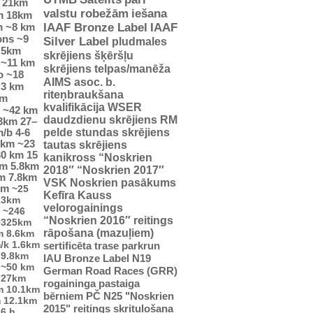
21km
valstu robežām
iešana
m
18km
m
~8 km
IAAF Bronze Label
IAAF
ons
~9
Silver Label
pludmales
.5km
skrējiens
šķēršļu
~11 km
skrējiens
telpas/manēža
o
~18
AIMS asoc. b.
.3 km
riteņbraukšana
km
kvalifikācija WSER
~42 km
daudzdienu skrējiens
RM
23km
27–
pelde
stundas skrējiens
m/b
4-6
5km
~23
tautas skrējiens
30 km
15
kanikross
“Noskrien
km
5.8km
2018″
“Noskrien 2017″
m
7.8km
VSK Noskrien pasākums
km
~25
Kefīra Kauss
13km
velorogainings
~246
“Noskrien 2016″ reitings
0325km
rāpošana (mazuļiem)
m
8.6km
/k
1.6km
sertificēta trase
parkrun
9.8km
IAU Bronze Label
N19
~50 km
German Road Races (GRR)
27km
rogaininga pastaiga
m
10.1km
bērniem
PČ
N25
"Noskrien
m
12.1km
2015" reitings
skrituļošana
6 h