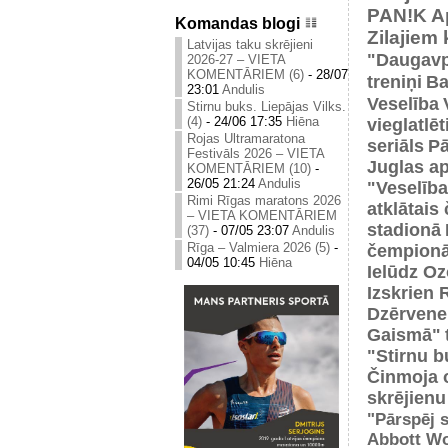
PAN!K
A
Komandas blogi
Zilajiem
Latvijas taku skrējieni
"Daugavp
2026-27 – VIETA
KOMENTĀRIEM (6)
-
28/07
treniņi
Ba
23:01
Andulis
Veselība
Stirnu buks. Liepājas Vilks.
(4)
-
24/06 17:35
Hiēna
vieglatlē
Rojas Ultramaratona
seriāls
Pā
Festivāls 2026 – VIETA
Juglas ap
KOMENTĀRIEM (10)
-
26/05 21:24
Andulis
"Veselība
Rimi Rīgas maratons 2026
atklātais
– VIETA KOMENTĀRIEM
stadionā
(37)
-
07/05 23:07
Andulis
Rīga – Valmiera 2026 (5)
-
čempionā
04/05 10:45
Hiēna
Ielūdz Oz
Izskrien 
Dzērvene
Gaismā"
"Stirnu b
Činmoja 
skrējienu
"Pārspēj s
Abbott Wo