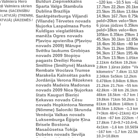
Bulduri
Ziepniekkalns
n Valmiera
Hero
~120 km
~10.5 km
~6
Sparta
Valga
Stambula
ļi
Valmiera skrien
17.7km
22.2km
20.1k
diena
Dublina
Brazīlija
{SACENSĪBU
23.5km
35.6km
13.6k
I LATVIJĀ}
{TRENIŅI,
Sanktpēterburga
Viljandi
14.9km
167.7km
0.75
ATVIJĀ}
{ĀRZEMĒS /
(Vīlande)
Tērvetes novads
peld+20km velo+5km
}
Ņujorka
Laspalmasa
Porto
6 jūras jūdzes
0.35km
peld+18km velo+4km
Kuldīgas vieglatlētikas
105km
0.35km
29km
manēža
Ogres novads
45.5km
30.1km
12.85
Pļaviņu apvienība (Pļaviņu
18.4km
30.6km
~40 k
novads 2009)
Mārupe
26.7km
11.2km
109km
Svētku laukums
Grobiņas
94.3km
17.5km
195.4
novads 2009
Stopiņu
14.7km
13.9km
1.05k
pagasts
Dreiliņi
Roma
2.11km
4x5km
19.2km
Smiltīne (Smiltynė)
Maskava
2.8km
1 jūras jūdze
"Vi
Rembate
Vroclava
Trumse
kilometrs"
7.4km
11.5
Marakeša
Kalnsētas parks
2.34km
5x5km
12.2km
Jordānija
Verona
Rēzeknes
0.478km
0.94km
6.9km
novads
Madeira
Madonas
21.2km
21.7km
~55 km
novads 2009
Nica
Ņujorkas
42.8km
~38 km
26.1km
štats
Kauguri
Bieriņi
46km
18.5km
~0.7 km
Ķekavas novads
Cēsu
19.8km
71km
50.2km
1
81km
18.8km
140km
1
novads
Hopkintona
Nemme
88.5km
1.92km
~1.3 k
(Nõmme)
Saloniki
Skrunda
7×3km
46×(~21km)
41
Venēcija
Valkas novads
41km
~67 km
222km
~
Luksemburga
Ēģipte
Ķīna
17.8km
7.8+9.7+10.4+6
Brisele
Bostona
4x1km
~1.6 km
10.565
Masačūsetsa
Tokija
~167 km
~1.7 km
22.5
Dobeles novads
Sevilja
10.3+10.8km