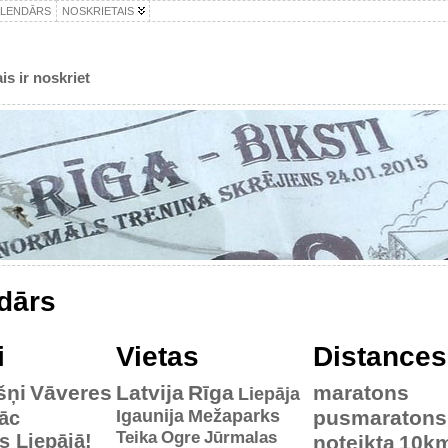
ALENDĀRS
NOSKRIETAIS
is ir noskriet
dārs
i
Vietas
Distances
šņi
Vāveres
Latvija
Rīga
maratons
Liepāja
Igaunija
Mežaparks
pusmaratons
āc
Teika
Ogre
Jūrmalas
es Liepājā!
noteikta
10k