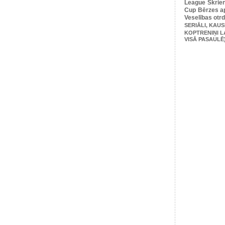
League
Skrie
Cup
Bērzes ap
Veselības otr
SERIĀLI, KAUS
KOPTRENIŅI L
VISĀ PASAULĒ