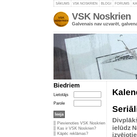
SĀKUMS
VSK NOSKRIEN
BLOGI
FORUMS
K
VSK Noskrien
Galvenais nav uzvarēt, galvena
Biedriem
Kalen
Lietotājs
Parole
Seriāl
Divplāk
Pievienoties VSK Noskrien
ielūdz
N
Kas ir VSK Noskrien?
Kāpēc reklāmas?
izvējoti