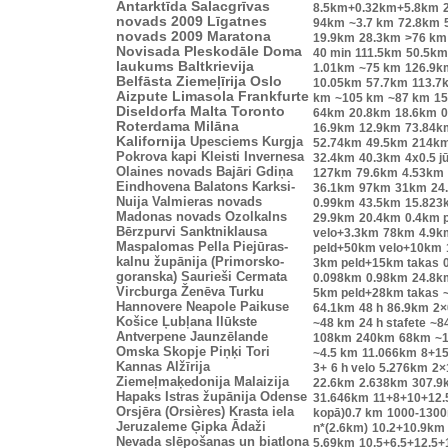
Antarktīda
Salacgrīvas
8.5km+0.32km+5.8km
novads 2009
Līgatnes
94km
~3.7 km
72.8km
novads 2009
Maratona
19.9km
28.3km
>76 km
Novisada
Pleskodāle
Doma
40 min
111.5km
50.5km
laukums
Baltkrievija
1.01km
~75 km
126.9k
Belfāsta
Ziemeļīrija
Oslo
10.05km
57.7km
113.7
Aizpute
Limasola
Frankfurte
km
~105 km
~87 km
15
Diseldorfa
Malta
Toronto
64km
20.8km
18.6km
0
Roterdama
Milāna
16.9km
12.9km
73.84k
Kalifornija
Upesciems
Kurgja
52.74km
49.5km
214k
Pokrova kapi
Kleisti
Invernesa
32.4km
40.3km
4x0.5 j
Olaines novads
Bajāri
Gdiņa
127km
79.6km
4.53km
Eindhovena
Balatons
Karksi-
36.1km
97km
31km
24
Nuija
Valmieras novads
0.99km
43.5km
15.823
Madonas novads
Ozolkalns
29.9km
20.4km
0.4km 
Bērzpurvi
Sanktniklausa
velo+3.3km
78km
4.9k
Maspalomas
Pella
Piejūras-
peld+50km velo+10km
kalnu župānija (Primorsko-
3km peld+15km takas
goranska)
Saurieši
Cermata
0.098km
0.98km
24.8k
Vircburga
Ženēva
Turku
5km peld+28km takas
Hannovere
Neapole
Paikuse
64.1km
48 h
86.9km
2×
Košice
Ļubļana
Ilūkste
~48 km
24 h stafete
~8
Antverpene
Jaunzēlande
108km
240km
68km
~1
Omska
Skopje
Piņķi
Tori
~4.5 km
11.066km
8+1
Kannas
Alžīrija
3+
6 h velo
5.276km
2×
Ziemeļmaķedonija
Malaizija
22.6km
2.638km
307.9
Hapaks
Istras župānija
Odense
31.646km
11+8+10+12.5
Orsjēra (Orsières)
Krasta iela
kopā)0.7 km
1000-130
Jeruzaleme
Ģipka
Ādaži
n*(2.6km)
10.2+10.9km
Nevada
slēpošanas un biatlona
5.69km
10.5+6.5+12.5+