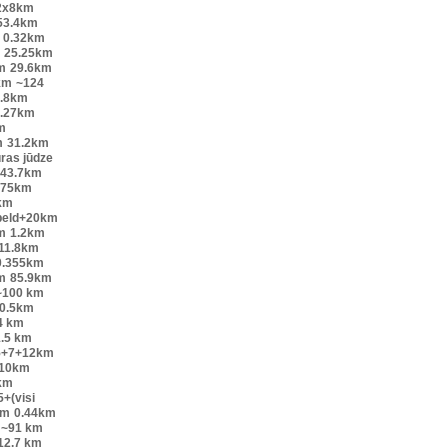
2x8km
53.4km
0.32km
25.25km
m
29.6km
km
~124
.8km
.27km
m
m
31.2km
ūras jūdze
43.7km
.75km
km
peld+20km
m
1.2km
11.8km
0.355km
m
85.9km
~100 km
0.5km
4 km
.5 km
5+7+12km
10km
km
+(visi
0m
0.44km
~91 km
12.7 km