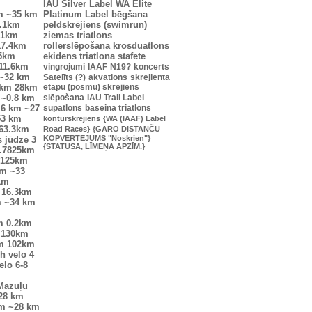
IAU Silver Label
WA Elite
m
~35 km
Platinum Label
bēgšana
.1km
peldskrējiens (swimrun)
.1km
ziemas triatlons
17.4km
rollerslēpošana
krosduatlons
25km
ekidens
triatlona stafete
11.6km
vingrojumi
IAAF
N19?
koncerts
~32 km
Satelīts (?)
akvatlons
skrejlenta
9km
28km
etapu (posmu) skrējiens
~0.8 km
slēpošana
IAU Trail Label
.6 km
~27
supatlons
baseina triatlons
53 km
kontūrskrējiens
{WA (IAAF) Label
63.3km
Road Races}
{GARO DISTANČU
KOPVĒRTĒJUMS "Noskrien"}
s jūdze
3
{STATUSA, LĪMEŅA APZĪM.}
.7825km
9125km
km
~33
km
16.3km
m
~34 km
m
0.2km
130km
m
102km
 h velo
4
elo
6-8
Mazuļu
28 km
km
~28 km