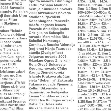
Sporta manēža
Edinburga
4.95km
2.6km
14.5km
drosme
ERGO
Tartu
Poznaņa
Madride
10km+16.195km+16k
 2025
Brīvsolis
Serbija
Krimuldas novads
2km+3.24km+3.2km
5
atonów Polskich
100+200+400+800m
0
2009
Aizkraukles novada
ļi
Scottish Ultra
peld+5km velo+1km
stadions
Pļavnieki
eries
Filter
12.8km
34km
3x7.03
Kopenhāgena
Panevēža
n Skrējiens
16.6km
17.2km
43km
Ādažu pagasts
Iecava
ens
16.8km
37.8km
82km
Pasvale
Arkādijas parks
sības “Ielūdz
47km
3.4km
5.9km
3
Grīziņkalns
Salaspils
Vakara skrējieni
1.5 h
~2.5 km
~31 km
novads
Meremõisa
Nida
ziemas duatlons
10km + 11.0975km
~0
Saločiai
Hamburga
mu sacensību
km
~80 km
~17 km
~
Carnikava
Bauska
Valensija
ce
Izskrienam
~110 km
3.8km
56km
(reģions)
Hānja
Taurupes
us
Tipiskais
86km
35.4km
1/2 jūra
stacija (Zvaigznītes)
Virtuālā Talsu
jūras jūdzes
11.9km
1
Jelgavas novads 2009
Ultra Cup
Izgrūd
7.6km
2.67375km
0.8
Rēzekne
Ogres Zilie kalni
zputes novada
0.06km
7.35km
~3.5 
krosā
DION
Roja
Otepē
Bukareste
km
89km
125km
13.8
a
Great Run
Ķeguma novads
Cīrihe
13.7km
2.7km
15.4km
kriešanas vakari
Kauņa
Dienvidkoreja
1600m
~71 km
24.3k
ējiens nedēļas
7-10km
~63 km
6.7km
Islande
Krakova
atpūtas
RRM treniņi
12+9+12+9km
170.9k
vieta "Beberliņi"
Zaķusala
skrējiens
UTMB®
peld+10km velo+2km
Tukuma novads
Pjemonta
Stipro skrējiena
2.3km
~130 km
12.7k
Zeltiņi
Biķernieku iela
s
Mītava
SS7
110km
10.5+10.6km
2
Jaunmārupe
Reikjavīka
auss
NRR treniņi
h velo
10-12km
12 h v
Līvāni
Siguldas novads
ilo Kalvė
Eesti
km
~0.4 km
~20.5 km
2009
Elva
Kuldīgas novads
arikasari
Drosmes
1.3568km
5.4272km
"
Bābelītis
Doles sala
uālais izaicinājums
trase"
DUO ~36km
~1
Alūksne
Olaine
Taivāna
pean Trail Ultra
~72 km
~68 km
~85 