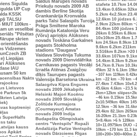
Saldus
Mārupes novads
viens
Sigulda
stafete
10.7km
14.0
Priekuļu novads 2009
AB
Sigulda UP Cup
13.4km
0.65km
32k
dambis
Berlīne
Skotija
alda
KSSK
5.2km
4x2.5km
23.
Grankanārija
Kronvalda
pļi
12.6km
10 jūdzes
6
TALSU
parks
Talsi
Salaspils
Turcija
2.9km
S
MIUT
100km -
22km
80km
~
Prāga
Smiltene
Maroka
84.4km
100 jūdzes
kam un veselībai
Rumānija
Katalonija
Veru
26km
0.55km
6.8km
seriāls "Pilsētas
(Võru) apriņķis
Alūksnes
10x10km
25.4km
1.
Mārupe skrien
novads
Toskāna
Garkalnes
km
24.5km
8.9km
1
u orientēšanās
pagasts
Stokholma
9.6km
6.2km
211km
ms
Vidzemes
stadions "Daugava"
3.516km
8.2km
>20
unCzech
ZB
Vaidava
Slovēnija
Tukuma
33.6km
107km
9.1k
ze)
Liepājas
novads 2009
Dienvidāfrika
14.4km
8.3km
9.2k
ri
Alūksnes
Carnikavas pagasts
Vecāķi
54.7km
8.7km
10.3
tlase IAU
Izraēla
Atēnas
Zvaigžņu
45km
32 h
6.1km
19k
ausam 50 km
dīķis
Taurupes pagasts
~107 km
119km
0.42
sacensības
Nakts
km
~22 km
~70 km
~
Valensija
Barselona
Ukraina
trajooksu
27.4km
7.43km
10x4.
Salacgrīva
Kipra
Engures
lus
Lietuvos
45.6km
4.6km
~23.5 
novads 2009
Jēkabpils
rė
Parkrun 5k
2km+12km slēpes+2
Helsinki
Majori
Kocēnu
Skrien Latvija
~46 km
0.15km
15.5k
novads 2009
Slovākija
2x10.549km
40km
14
iek)
Zolitūde
Kurmajora
12.5km
~36 km
31.6k
vas koptreniņi
(Courmayeur)
Amatas
29.4km
82.1km
265k
ēļas
novads 2009
Indija
16-20km
21.1km
0.23
s
SuperHalfs
Budapešta
Olimpiskais
5×8.4km
>6 h
128km
uss taku
centrs "Ventspils"
Ropaži
10+11.0975km
DUO ~
Latvijas kauss
Andalūzija
Parīze
Ventspils
10km
~170 km
11.3 k
enos
Apkārt
novads
Dārzciems
Rīgas
100+200+300+400m
2
tal Trail Series