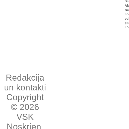
Sā
Al
Ba
no
vo
pa
Fe
Redakcija
un kontakti
Copyright
© 2026
VSK
Noskrien
,