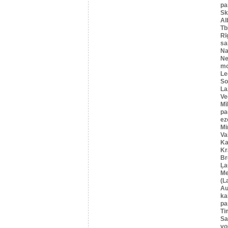
pa
Sk
Al
Tbi
Rī
sa
Na
Ne
mo
Le
So
La
Ve
Mī
pa
ez
Mi
Va
Ka
Kr
Br
Ļa
Me
(L
Au
ka
pa
Ti
Sa
vo