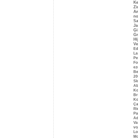
Ke
Z
A
no
Sa
Ja
Ģi
G
Hī
Ve
Ed
La
Pe
Fo
ez
Be
20
Sl
Ab
Ko
B
Ko
Ça
Ri
Pa
Ad
Va
vo
Lo
Mo