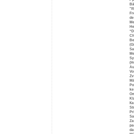
Bā
"R
Fr
de
Me
He
“
Ch
Be
(G
Sa
M
Sy
(H
Au
Vo
Zv
Mä
Po
ke
O
Kl
Ка
St
Pr
Sa
Za
pa
da