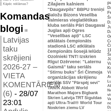
p
Zilajiem kalniem
Kāpēc reklāmas?
D
"Daugavpils"
BBPU treniņi
F
Komandas
Baložu Bizons
Veselība
Š
Valmieras vieglatlētikas
D
kluba seriāls
Pāri Daugavai
blogi
J
Juglas apļi
Ogres
D
"Veselības apļi"
LSC
O
Latvijas
atklātais čempionāts
C
Č
stadionā
LSC atklātais
taku
1
čempionāts šosejā
Ielūdz
Š
skrējieni
Ozolnieki
TNT!
Izskrien
J
Rīgu!
Dzērvene: "Laternu
Va
2026-27 –
Gaismā"
taku seriāls
Kr
"Stirnu buks"
Šri Činmoja
V
VIETA
Au
organizācijas skrējienu
L
seriāls
SSV
"Pārspēj sevi"
KOMENTĀRIEM
Ak
TAN!K
Abbott World
No
(6)
-
28/07
Marathon Majors
Bigbank
vi
Skrien Latvija
TRT
Siguldas
Va
23:01
apļi
Ultra-Trail® World Tour
n
D
Noskrien ziemu
LV