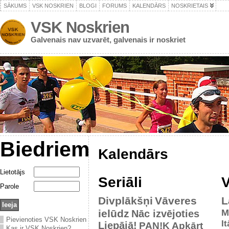
SĀKUMS
VSK NOSKRIEN
BLOGI
FORUMS
KALENDĀRS
NOSKRIETAIS
VSK Noskrien
Galvenais nav uzvarēt, galvenais ir noskriet
Biedriem
Kalendārs
Lietotājs
Seriāli
V
Parole
Divplākšņi
Vāveres
L
ielūdz
M
Nāc izvējoties
Pievienoties VSK Noskrien
It
Liepājā!
PAN!K
Apkārt
Kas ir VSK Noskrien?