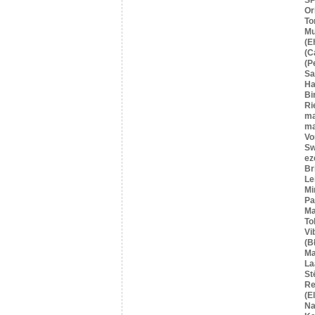
Or
To
Mu
(E
(C
(P
S
Ha
Bi
Ri
ma
ma
Vo
Sw
ez
Br
Le
Mi
Pa
Ma
To
Vi
(B
Ma
La
St
Re
(E
Na