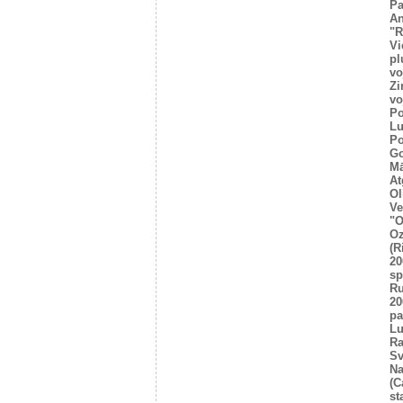
Pa
An
"R
Vi
pl
vo
Zi
vo
Po
Lu
Po
Go
Mā
At
Ol
Ve
"O
Oz
(R
20
sp
R
20
pa
Lu
Ra
Sv
Na
(C
st