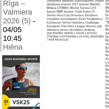
p
Skrējiens nedēļas izaicinājums
Stipro
Rīga –
2
skrējiena treniņi
SS7 treniņi
Bānītis
Mi
Mītava
UTMB® World Series
LVS
Valmiera
Š
kauss
NRR treniņi
Trailo Kalvė
S! -
In
Skrien
Hero Cup
Drosmes Skrējiens
2026 (5)
-
Č
virtuālais izaicinājums
Eesti Trepijooksu
"
Karikasari
Skrien Valmiera
Challenge
Em
European Trail Ultra League
Bērzes apļi
04/05
M
Valmiera skrien
Veselības otrdiena
Az
{SACENSĪBU SERIĀLI, KAUSI LATVIJĀ}
10:45
{TRENIŅI, KOPTRENIŅI LATVIJĀ}
{ĀRZEMĒS
Da
/ VISĀ PASAULĒ}
Rū
Vi
Hiēna
Ķī
S
Ik
An
L
Pl
Be
Fr
R
U
no
Ba
no
(P
Pe
Ha
Il