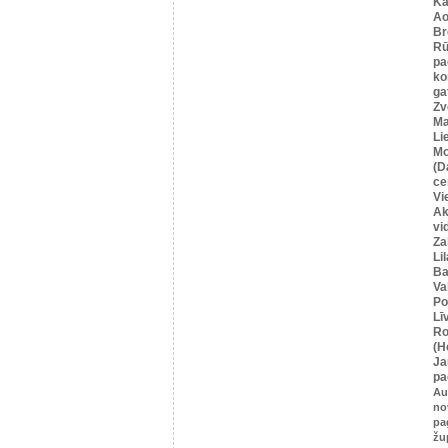
Ka
Ao
Br
Rū
pa
ko
ga
Zv
Ma
Li
Mo
(D
ce
Vi
Ak
vi
Za
Li
Ba
Va
Po
Lī
Ro
(H
Ja
pa
Au
no
pa
žu