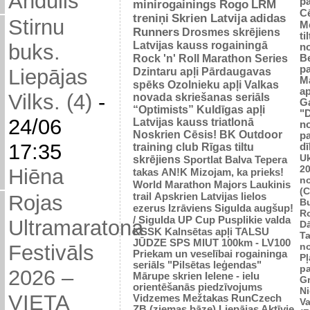
Andulis
p
minirogainings Rogo
LRM
C
treniņi
Skrien Latvija
adidas
Stirnu
M
Runners
Drosmes skrējiens
ti
Latvijas kauss rogainingā
buks.
n
Rock 'n' Roll Marathon Series
Be
p
Dzintaru apļi
Pārdaugavas
Liepājas
M
spēks
Ozolnieku apļi
Valkas
ap
Vilks. (4)
-
novada skriešanas seriāls
G
“Optimists”
Kuldīgas apļi
"
24/06
Latvijas kauss triatlonā
n
Noskrien Cēsis!
BK
Outdoor
p
17:35
training club
Rīgas tiltu
dī
Uk
skrējiens
Sportlat Balva
Tepera
2
Hiēna
takas
AN!K
Mizojam, ka prieks!
n
World Marathon Majors
Laukinis
(
trail
Apskrien Latvijas lielos
Rojas
B
ezerus
Izrāviens
Sigulda augšup!
R
/ Sigulda UP Cup
Pusplikie valda
Ultramaratona
D
KSSK
Kalnsētas apļi
TALSU
Ta
JŪDZE
SPS
MIUT
100km - LV100
n
Festivāls
Priekam un veselībai
rogaininga
Pļ
seriāls "Pilsētas leģendas"
p
2026 –
Mārupe skrien
Ielene - ielu
Gr
orientēšanās piedzīvojums
N
VIETA
Vidzemes Mežtakas
RunCzech
Va
ZB (ziemas bāze)
Liepājas Aktīvie