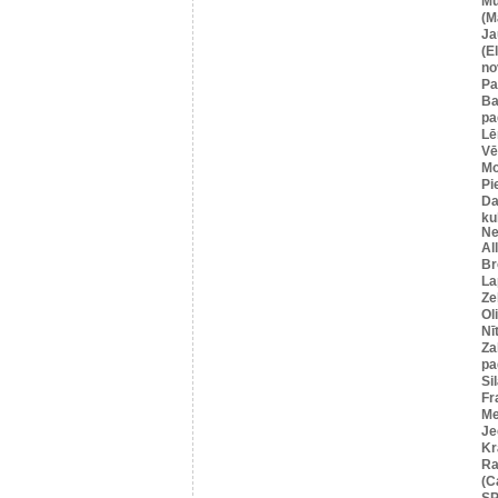
Mū
(M
Ja
(E
no
Pa
Ba
pa
Lē
Vē
M
Pi
Da
ku
Ne
Al
Br
La
Ze
Ol
Nī
Za
pa
Si
Fr
Me
Je
Kr
Ra
(C
SP