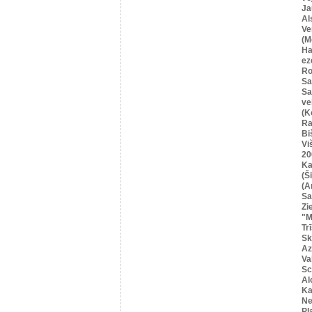
Ja
Al
Ve
(M
Ha
ez
Ro
Sa
Sa
ve
(K
Ra
Bi
Vi
20
Ka
(Ši
(A
Sa
Zi
"M
Tr
Sk
Az
Va
Sc
Al
Ka
Ne
Pļ