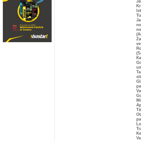
Ja
Kr
Is
T
Ja
no
no
(A
Za
ve
Ro
(S
Ka
G
un
Ta
sl
Gl
pa
Va
Go
Mi
Ap
Tē
Ot
pa
Lo
Tr
Ke
Ve