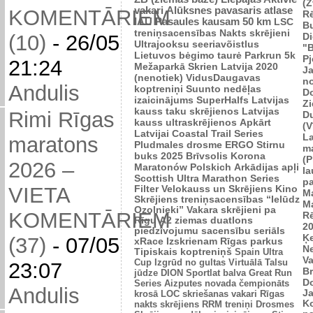
(Z
vakari
Alūksnes pavasaris
atlase
KOMENTĀRIEM
R
IAU Pasaules kausam 50 km
LSC
B
treniņsacensības
Nakts skrējieni
Di
(10)
-
26/05
Ultrajooksu seeriavõistlus
"B
Lietuvos bėgimo taurė
Parkrun 5k
P
21:24
Mežaparkā
Skrien Latvija 2020
J
(nenotiek)
VidusDaugavas
n
Andulis
koptreniņi
Suunto nedēļas
Do
izaicinājums
SuperHalfs
Latvijas
Zi
kauss taku skrējienos
Latvijas
Rimi Rīgas
D
kauss ultraskrējienos
Apkārt
(V
Latvijai
Coastal Trail Series
L
maratons
Pludmales drosme
ERGO Stirnu
m
buks 2025
Brīvsolis
Korona
(P
2026 –
Maratonów Polskich
Arkādijas apļi
l
Scottish Ultra Marathon Series
p
VIETA
Filter Velokauss un Skrējiens
Kino
M
Skrējiens
treniņsacensības “Ielūdz
M
Ozolnieki”
Vakara skrējieni pa
KOMENTĀRIEM
R
Rīgu
A2 ziemas duatlons
2
piedzīvojumu sacensību seriāls
Ķ
(37)
-
07/05
xRace
Izskrienam Rīgas parkus
N
Tipiskais koptreniņš
Spain Ultra
V
Cup
Izgrūd no gultas
Virtuālā Talsu
23:07
Br
jūdze
DION Sportlat balva
Great Run
D
Series
Aizputes novada čempionāts
Andulis
J
krosā
LOC skriešanas vakari
Rīgas
K
nakts skrējiens
RRM treniņi
Drosmes