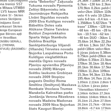
dēļas izaicinājums
24.3km
7-10km
10.5+
vieta "Beberliņi"
Zaķusala
ena treniņi
SS7
6.7km
~130 km
2.3km
Tukuma novads
Pjemonta
s
Mītava
UTMB®
170.9km
0.2km peld+
Zeltiņi
Biķernieku iela
LVS kauss
NRR
velo+2km
102km
110
Jaunmārupe
Reikjavīka
 Kalvė
S! - Skrien
velo
4 h velo
10-12km
Līvāni
Siguldas novads
smes Skrējiens
velo
6-8 km
~0.4 km
~
2009
Elva
Kuldīgas novads
icinājums
Eesti
1.3568km
5.4272km
"
Bābelītis
Doles sala
arikasari
Skrien
trase"
130km
~128 k
Alūksne
Olaine
Taivāna
lenge European
~68 km
~85 km
~28 
Bulduri
Ziepniekkalns
ague
Bērzes apļi
km
~10.5 km
~62 km
Sparta
Valga
Stambula
en
Veselības
~40 km
DUO ~36km
1
Dublina
Brazīlija
ENSĪBU SERIĀLI,
35.6km
14.9km
22.2k
Sanktpēterburga
Viljandi
}
{TRENIŅI,
~69 km
1.3km
167.7k
(Vīlande)
Tērvetes novads
ATVIJĀ}
{ĀRZEMĒS /
peld+18km velo+4km
}
Ņujorka
Laspalmasa
Porto
6 jūras jūdzes
0.38km
0.75km peld+20km v
Kuldīgas vieglatlētikas
105km
0.35km
23.5k
manēža
Ogres novads
170km
30.1km
18.4k
Pļaviņu apvienība (Pļaviņu
20.1km
30.6km
17.5k
novads 2009)
Mārupe
150km
11.2km
109km
Svētku laukums
Grobiņas
15.3km
94.3km
13.9k
novads 2009
Stopiņu
195.4km
14.7km
22.4
pagasts
Dreiliņi
Roma
1.05km
2.11km
2.8km
Smiltīne (Smiltynė)
Maskava
11.52km
1 jūras jūdze
Rembate
Vroclava
Trumse
"Vienotības kilometrs"
Marakeša
Kalnsētas parks
2.34km
4x5km
27.3km
Jordānija
Verona
Rēzeknes
0.94km
104km
99km
6
novads
Madeira
Madonas
35.1km
21.2km
27.5km
novads 2009
Nica
Ņujorkas
26.1km
21.7km
~38 km
štats
Kauguri
Bieriņi
18.8km
~0.7 km
173km