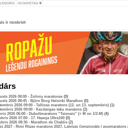
ALENDĀRS
NOSKRIETAIS
is ir noskriet
dārs
usts 2026 08:00 - Žolinių maratonas
(0)
usts 2026 08:45 - Björn Borg Helsinki Marathon
(0)
tembris 2026 09:00 - Tallinas maratons (12. un 13. septembris)
(1)
tembris 2026 09:00 - Kazdangas taku maratons
(2)
bris 2026 06:00 - Dubultmaratons “Taisnais” (+ M un 1/2-M)
(4)
obris 2026 07:00 - 17. Haanja Ultra100
(0)
obris 2026 08:30 - Marathon de Chablis
(2)
js 2027 - Rimi Rīgas maratons 2027, Latvijas čempionāts / pusmaratons / 