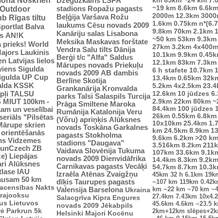
tlonā
Noskrien
Dzegužkalns
LSPA
~19 km
8.6km
6.6k
stadions
Ropažu pagasts
Outdoor
2000m
12.3km
3000
Beļģija
Varšava
Rožu
ub
Rīgas tiltu
1.6km
0.75km
n*(6.
laukums
Cēsu novads 2009
portlat Balva
9.8km
70km
2.1km
Kanāriju salas
Lisabona
s
AN!K
~50 km
53km
9.3km
Meksika
Maskavas forštate
 prieks!
World
27km
3.2km
4x400
Vendra
Salu tilts
Dānija
ajors
Laukinis
10.1km
9.9km
0.45
Berģi
t/c "Alfa"
Saldus
n Latvijas lielos
12.1km
83km
7.3km
Mārupes novads
Priekuļu
viens
Sigulda
6 h stafete
10.7km
novads 2009
AB dambis
Sigulda UP Cup
13.4km
0.65km
32k
Berlīne
Skotija
alda
KSSK
5.2km
4x2.5km
23.
Grankanārija
Kronvalda
pļi
12.6km
10 jūdzes
6
TALSU
parks
Talsi
Salaspils
Turcija
2.9km
S
MIUT
100km -
22km
80km
~
Prāga
Smiltene
Maroka
84.4km
100 jūdzes
kam un veselībai
Rumānija
Katalonija
Veru
26km
0.55km
6.8km
seriāls "Pilsētas
(Võru) apriņķis
Alūksnes
10x10km
25.4km
1.
Mārupe skrien
novads
Toskāna
Garkalnes
km
24.5km
8.9km
1
u orientēšanās
pagasts
Stokholma
9.6km
6.2km
>20 k
ms
Vidzemes
stadions "Daugava"
3.516km
8.2km
211
unCzech
ZB
Vaidava
Slovēnija
Tukuma
107km
33.6km
9.1k
ze)
Liepājas
novads 2009
Dienvidāfrika
14.4km
8.3km
9.2k
ri
Alūksnes
Carnikavas pagasts
Vecāķi
54.7km
8.7km
10.3
tlase IAU
Izraēla
Atēnas
Zvaigžņu
45km
32 h
6.1km
19k
ausam 50 km
dīķis
Taurupes pagasts
~107 km
119km
0.42
sacensības
Nakts
km
~22 km
~70 km
~
Valensija
Barselona
Ukraina
trajooksu
27.4km
7.43km
10x4.
Salacgrīva
Kipra
Engures
lus
Lietuvos
45.6km
4.6km
~23.5 
novads 2009
Jēkabpils
rė
Parkrun 5k
2km+12km slēpes+2
Helsinki
Majori
Kocēnu