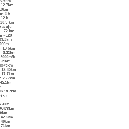
10.6km
12.7km
10km
km
2 h
12 h
20.5 km
Mazuļu
m
~72 km
km
~120
31.5km
200m
m
13.6km
m
0.35km
2000m/k
29km
elo+5km
m
12.85km
m
17.7km
m
26.7km
45.5km
m
km
19.2km
98km
7.4km
0.478km
.9km
42.8km
46km
71km