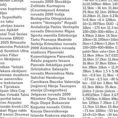
Skrien Latvija
~46 km
0.15km
15.5k
novads 2009
Slovākija
2x10.549km
40km
14
iek)
Zolitūde
Kurmajora
12.5km
~36 km
31.6k
vas koptreniņi
(Courmayeur)
Amatas
29.4km
82.1km
265k
ēļas
novads 2009
Indija
16-20km
21.1km
0.23
s
SuperHalfs
Budapešta
Olimpiskais
5×8.4km
>6 h
128km
uss taku
centrs "Ventspils"
Ropaži
10+11.0975km
DUO ~
Latvijas kauss
Andalūzija
Parīze
Ventspils
10km
~170 km
11.3 k
enos
Apkārt
novads
Dārzciems
Rīgas
100+200+300+400m
2
tal Trail Series
Sporta manēža
Edinburga
4.95km
2.6km
14.5km
drosme
ERGO
Tartu
Poznaņa
Madride
10km+16.195km+16k
 2025
Brīvsolis
Serbija
Krimuldas novads
2km+3.24km+3.2km
5
atonów Polskich
100+200+400+800m
0
2009
Aizkraukles novada
ļi
Scottish Ultra
peld+5km velo+1km
stadions
Pļavnieki
eries
Filter
12.8km
34km
3x7.03
Kopenhāgena
Panevēža
n Skrējiens
16.6km
17.2km
11.6k
Ādažu pagasts
Iecava
ens
16.8km
37.8km
82km
Pasvale
Arkādijas parks
sības “Ielūdz
km
28km
10km + 11.
Grīziņkalns
Salaspils
Vakara skrējieni
39km
3.4km
1.5 h
5.9
novads
Meremõisa
Nida
ziemas duatlons
km
~0.8 km
11.9km
~
Saločiai
Hamburga
mu sacensību
~27 km
~2.5 km
~80 
Carnikava
Bauska
Valensija
ce
Izskrienam
km
~110 km
3.8km
5
(reģions)
Hānja
Taurupes
us
Tipiskais
63.3km
86km
35.4km
stacija (Zvaigznītes)
Spain Ultra Cup
jūdze
3 jūras jūdzes
Jelgavas novads 2009
ltas
Virtuālā Talsu
0.89125km
7.6km
2.6
Rēzekne
Ogres Zilie kalni
portlat balva
1.7825km
0.06km
89k
ries
Aizputes
Roja
Otepē
Bukareste
km
125km
7.35km
2.
ionāts krosā
LOC
Ķeguma novads
Cīrihe
13.7km
13.8km
15.4k
akari
Rīgas nakts
Kauņa
Dienvidkoreja
~71 km
1600m
~53 k
 treniņi
Drosmes
12+9+12+9km
~34 km
Islande
Krakova
atpūtas