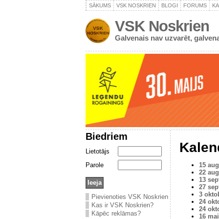
SĀKUMS
VSK NOSKRIEN
BLOGI
FORUMS
K
VSK Noskrien
Galvenais nav uzvarēt, galvena
Biedriem
Kalen
Lietotājs
Parole
15 aug
22 aug
13 sep
27 sep
3 okto
Pievienoties VSK Noskrien
24 okt
Kas ir VSK Noskrien?
24 okt
Kāpēc reklāmas?
16 mai