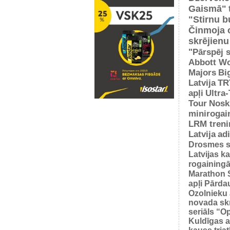
Gaismā"
"Stirnu b
Činmoja 
skrējienu
"Pārspēj s
Abbott Wo
Majors
Bi
Latvija
TR
apļi
Ultra
Tour
Nosk
minirogai
LRM treni
Latvija
ad
Drosmes s
Latvijas k
rogaining
Marathon 
apļi
Pārda
Ozolnieku 
novada sk
seriāls “O
Kuldīgas a