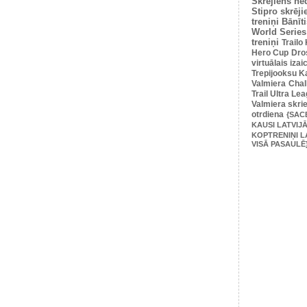
Skrējiens ne
Stipro skrēji
treniņi
Bānīti
World Series
treniņi
Trailo
Hero Cup
Dro
virtuālais iza
Trepijooksu K
Valmiera
Chal
Trail Ultra Le
Valmiera skri
otrdiena
{SAC
KAUSI LATVIJĀ
KOPTRENIŅI L
VISĀ PASAULĒ