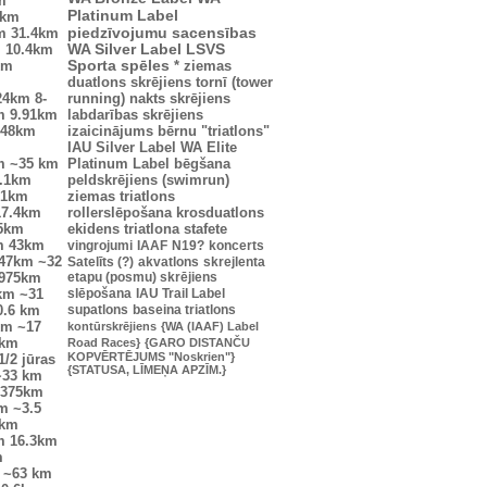
m
Platinum Label
5km
piedzīvojumu sacensības
m
31.4km
m
10.4km
WA Silver Label
LSVS
km
Sporta spēles
*
ziemas
duatlons
skrējiens tornī (tower
24km
8-
running)
nakts skrējiens
m
9.91km
labdarības skrējiens
.48km
izaicinājums
bērnu "triatlons"
IAU Silver Label
WA Elite
m
~35 km
Platinum Label
bēgšana
.1km
peldskrējiens (swimrun)
.1km
ziemas triatlons
17.4km
rollerslēpošana
krosduatlons
25km
ekidens
triatlona stafete
m
43km
vingrojumi
IAAF
N19?
koncerts
47km
~32
Satelīts (?)
akvatlons
skrejlenta
0975km
etapu (posmu) skrējiens
km
~31
slēpošana
IAU Trail Label
0.6 km
supatlons
baseina triatlons
km
~17
kontūrskrējiens
{WA (IAAF) Label
6km
Road Races}
{GARO DISTANČU
KOPVĒRTĒJUMS "Noskrien"}
1/2 jūras
{STATUSA, LĪMEŅA APZĪM.}
~33 km
7375km
m
~3.5
7km
m
16.3km
m
~63 km