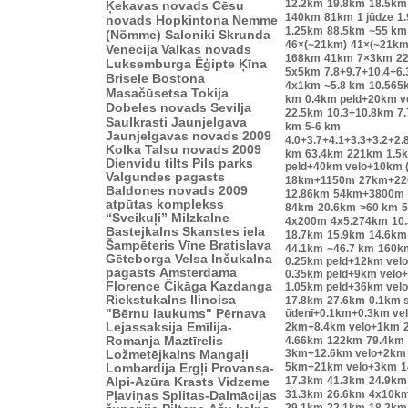
12.2km
19.8km
18.5km
Ķekavas novads
Cēsu
140km
81km
1 jūdze
1
novads
Hopkintona
Nemme
1.25km
88.5km
~55 km
(Nõmme)
Saloniki
Skrunda
46×(~21km)
41×(~21km
Venēcija
Valkas novads
168km
41km
7×3km
2
Luksemburga
Ēģipte
Ķīna
5x5km
7.8+9.7+10.4+6
Brisele
Bostona
4x1km
~5.8 km
10.565
Masačūsetsa
Tokija
km
0.4km peld+20km 
Dobeles novads
Sevilja
22.5km
10.3+10.8km
7.
Saulkrasti
Jaunjelgava
km
5-6 km
Jaunjelgavas novads 2009
4.0+3.7+4.1+3.3+3.2+2.
Kolka
Talsu novads 2009
km
63.4km
221km
1.5
Dienvidu tilts
Pils parks
peld+40km velo+10km 
Valgundes pagasts
18km+1150m
27km+2
Baldones novads 2009
12.86km
54km+3800m
atpūtas komplekss
84km
20.6km
>60 km
“Sveikuļi”
Milzkalne
4x200m
4x5.274km
10
Bastejkalns
Skanstes iela
18.7km
15.9km
14.6km
Šampēteris
Vīne
Bratislava
44.1km
~46.7 km
160k
Gēteborga
Velsa
Inčukalna
0.25km peld+12km vel
pagasts
Amsterdama
0.35km peld+9km velo
Florence
Čikāga
Kazdanga
1.05km peld+36km vel
Riekstukalns
Ilinoisa
17.8km
27.6km
0.1km s
"Bērnu laukums"
Pērnava
ūdenī+0.1km+0.3km ve
Lejassaksija
Emīlija-
2km+8.4km velo+1km
Romanja
Maztīrelis
4.66km
122km
79.4km
3km+12.6km velo+2km
Ložmetējkalns
Mangaļi
5km+21km velo+3km
1
Lombardija
Ērgļi
Provansa-
17.3km
41.3km
24.9km
Alpi-Azūra Krasts
Vidzeme
31.3km
26.6km
4x10k
Pļaviņas
Splitas-Dalmācijas
29.1km
22.1km
18.2km