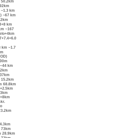
50.2km
.92km
~1.3 km
)
~67 km
22km
.3+8 km
km
~167
velo+4km
7+7.4+6.0
8 km
~1.7
km
(OD)
200m
~44 km
52km
.37km
15.2km
m
68.8km
o+2.5km
+3km
o+8km
kr.
lo
23.2km
4.3km
73km
m
28.9km
72km