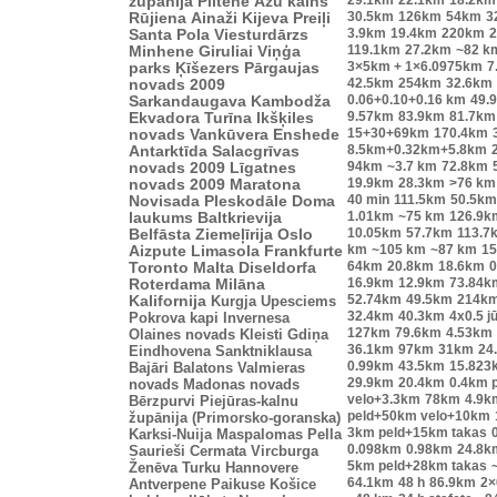
županija
Piltene
Āžu kalns
30.5km
126km
54km
3
Rūjiena
Ainaži
Kijeva
Preiļi
3.9km
19.4km
220km
2
Santa Pola
Viesturdārzs
119.1km
27.2km
~82 k
Minhene
Giruliai
Viņģa
3×5km + 1×6.0975km
7
parks
Ķīšezers
Pārgaujas
42.5km
254km
32.6km
novads 2009
0.06+0.10+0.16 km
49.
Sarkandaugava
Kambodža
9.57km
83.9km
81.7km
Ekvadora
Turīna
Ikšķiles
15+30+69km
170.4km
novads
Vankūvera
Enshede
8.5km+0.32km+5.8km
Antarktīda
Salacgrīvas
94km
~3.7 km
72.8km
novads 2009
Līgatnes
19.9km
28.3km
>76 km
novads 2009
Maratona
40 min
111.5km
50.5km
Novisada
Pleskodāle
Doma
1.01km
~75 km
126.9k
laukums
Baltkrievija
10.05km
57.7km
113.7
Belfāsta
Ziemeļīrija
Oslo
km
~105 km
~87 km
15
Aizpute
Limasola
Frankfurte
64km
20.8km
18.6km
0
Toronto
Malta
Diseldorfa
16.9km
12.9km
73.84k
Roterdama
Milāna
52.74km
49.5km
214k
Kalifornija
Kurgja
Upesciems
32.4km
40.3km
4x0.5 j
Pokrova kapi
Invernesa
127km
79.6km
4.53km
Olaines novads
Kleisti
Gdiņa
36.1km
97km
31km
24
Eindhovena
Sanktniklausa
0.99km
43.5km
15.823
Bajāri
Balatons
Valmieras
29.9km
20.4km
0.4km 
novads
Madonas novads
velo+3.3km
78km
4.9k
Bērzpurvi
Piejūras-kalnu
peld+50km velo+10km
župānija (Primorsko-goranska)
3km peld+15km takas
Karksi-Nuija
Maspalomas
Pella
0.098km
0.98km
24.8k
Saurieši
Cermata
Vircburga
5km peld+28km takas
Ženēva
Turku
Hannovere
64.1km
48 h
86.9km
2×
Antverpene
Paikuse
Košice