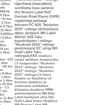
rāpošana (mazuļiem)
m
33km
m/k
sertificēta trase
parkrun
706km)
IAU Bronze Label
N19
10.2km
German Road Races (GRR)
~43 km
rogaininga pastaiga
m
3.7km
bērniem
PČ
N25
"Noskrien
km
5.7km
2015" reitings
skrituļošana
12.4km
dāmu skrējiens
WA Label
14.065km
MIAUC
N26
Taku
m
5.6km
kopvērtējums / reitings
4km
"Noskrien 2014" reitings
.3km
piedzīvojumi
EČ
sērija
WA
29 km
Gold Label
Taku
11.5km
reitings/LKKK
triatlons
7km
~115
valsts atklātais čempionāts
3.1km
LV čempionāts
"Noskrien
m
~26 km
2013" reitings
"Noskrien
km
2012" reitings
"Noskrien
m
9.4km
2011" reitings
LV kalnu
m
1.9km
Karalis un Karaliene
LV
km
1.4km
kontūra
skrējiens ar
m
25.2km
uzdevumu
vertikālais
km
~7.5
kilometrs
duatlons
RRM
47 km
partnermaratons
WA Elite
2km
Label
backyard ultra
IAU
km
11.4km
Gold Label
krāsu skrējiens
km
65km
WA Bronze Label
WA