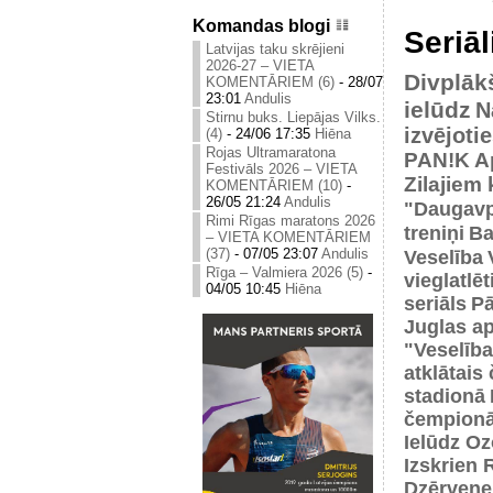
Komandas blogi
Seriāl
Latvijas taku skrējieni
2026-27 – VIETA
Divplāk
KOMENTĀRIEM (6)
-
28/07
23:01
Andulis
ielūdz
N
Stirnu buks. Liepājas Vilks.
izvējoti
(4)
-
24/06 17:35
Hiēna
Rojas Ultramaratona
PAN!K
A
Festivāls 2026 – VIETA
Zilajiem
KOMENTĀRIEM (10)
-
26/05 21:24
Andulis
"Daugavp
Rimi Rīgas maratons 2026
treniņi
Ba
– VIETA KOMENTĀRIEM
Veselība
(37)
-
07/05 23:07
Andulis
Rīga – Valmiera 2026 (5)
-
vieglatlē
04/05 10:45
Hiēna
seriāls
Pā
Juglas ap
"Veselība
atklātais
stadionā
čempionā
Ielūdz Oz
Izskrien 
Dzērvene