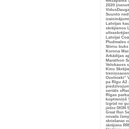
Mežaparkā
2020 (nenot
VidusDauga
Suunto ned
izaicinājum
Latvijas ka
skrējienos
ultraskrēji
Latvijai
Coas
Pludmales 
Stirnu buks
Korona Mar
Arkādijas ap
Marathon S
Velokauss u
Kino Skrēji
treniņsacen
Ozolnieki”
pa Rīgu
A2 
piedzīvoju
seriāls xRa
Rīgas park
koptreniņš
Izgrūd no gu
jūdze
DION S
Great Run Se
novada čemp
skriešanas v
skrējiens
RRM