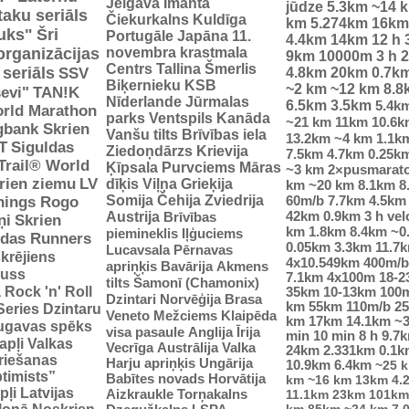
Jelgava
Imanta
jūdze
5.3km
~14 
taku seriāls
Čiekurkalns
Kuldīga
km
5.274km
16km
uks"
Šri
Portugāle
Japāna
11.
4.4km
14km
12 h
organizācijas
novembra krastmala
9km
10000m
3 h
2
Centrs
Tallina
Šmerlis
 seriāls
SSV
4.8km
20km
0.7k
Biķernieku KSB
~2 km
~12 km
8.8
evi"
TAN!K
Nīderlande
Jūrmalas
6.5km
3.5km
5.4k
rld Marathon
parks
Ventspils
Kanāda
~21 km
11km
10.6k
gbank Skrien
Vanšu tilts
Brīvības iela
13.2km
~4 km
1.1k
T
Siguldas
Ziedoņdārzs
Krievija
7.5km
4.7km
0.25k
-Trail® World
Ķīpsala
Purvciems
Māras
~3 km
2×pusmarat
rien ziemu
LV
dīķis
Viļņa
Grieķija
km
~20 km
8.1km
8
Somija
Čehija
Zviedrija
60m/b
7.7km
4.5km
nings Rogo
42km
0.9km
3 h vel
Austrija
Brīvības
ņi
Skrien
km
1.8km
8.4km
~0
piemineklis
Iļģuciems
idas Runners
0.05km
3.3km
11.7
Lucavsala
Pērnavas
krējiens
4x10.549km
400m/b
apriņķis
Bavārija
Akmens
auss
7.1km
4x100m
18-
tilts
Šamonī (Chamonix)
ā
Rock 'n' Roll
35km
10-13km
100
Dzintari
Norvēģija
Brasa
km
55km
110m/b
2
Series
Dzintaru
Veneto
Mežciems
Klaipēda
km
17km
14.1km
~
ugavas spēks
visa pasaule
Anglija
Īrija
min
10 min
8 h
9.7
apļi
Valkas
Vecrīga
Austrālija
Valka
24km
2.331km
0.1k
riešanas
Harju apriņķis
Ungārija
10.9km
6.4km
~25 
ptimists”
Babītes novads
Horvātija
km
~16 km
13km
4.
pļi
Latvijas
Aizkraukle
Torņakalns
11.1km
23km
101km
km
85km
~24 km
7.