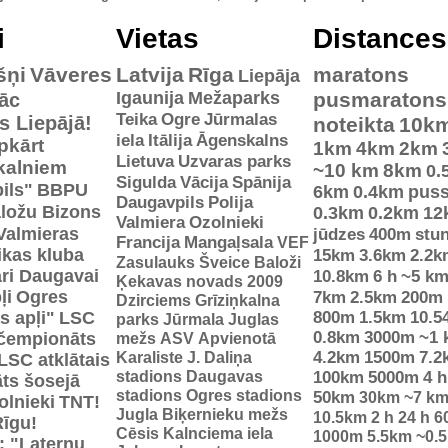
i
Vietas
Distances
šņi
Vāveres
Latvija
Rīga
maratons
Liepāja
Igaunija
Mežaparks
pusmaratons
āc
Teika
Ogre
Jūrmalas
es Liepājā!
noteikta
10k
iela
Itālija
Āgenskalns
pkārt
1km
4km
2km
Lietuva
Uzvaras parks
 kalniem
~10 km
8km
0.
Sigulda
Vācija
Spānija
ils"
BBPU
6km
0.4km
pus
Daugavpils
Polija
ložu Bizons
0.3km
0.2km
12
Valmiera
Ozolnieki
Valmieras
jūdzes
400m
stu
Francija
Mangaļsala
VEF
tikas kluba
15km
3.6km
2.2k
Zasulauks
Šveice
Baloži
ri Daugavai
10.8km
6 h
~5 k
Ķekavas novads 2009
ļi
Ogres
7km
2.5km
200m
Dzirciems
Grīziņkalna
s apļi"
LSC
800m
1.5km
10.5
parks
Jūrmala
Juglas
0.8km
3000m
~1 
 čempionāts
mežs
ASV
Apvienotā
Karaliste
J. Daliņa
4.2km
1500m
7.2
LSC atklātais
stadions
Daugavas
100km
5000m
4 h
ts šosejā
stadions
Ogres stadions
50km
30km
~7 k
olnieki
TNT!
Jugla
Biķernieku mežs
10.5km
2 h
24 h
6
Rīgu!
Cēsis
Kalnciema iela
1000m
5.5km
~0.
: "Laternu