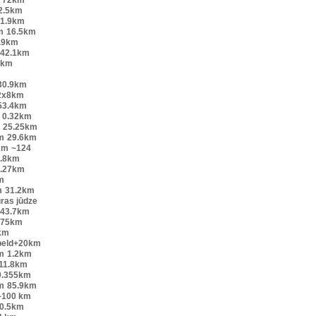
2.5km
1.9km
m
16.5km
.9km
42.1km
9km
30.9km
2x8km
53.4km
0.32km
25.25km
m
29.6km
km
~124
.8km
.27km
m
m
31.2km
ūras jūdze
43.7km
.75km
km
peld+20km
m
1.2km
11.8km
0.355km
m
85.9km
~100 km
0.5km