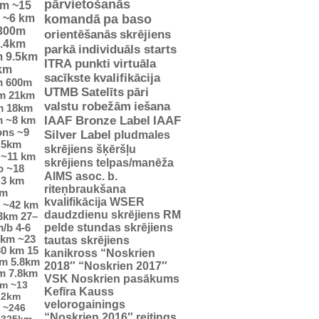
pārvietošanās
km
~15
~6 km
komandā
pa baso
300m
orientēšanās
skrējiens
.4km
parkā
individuāls starts
m
9.5km
ITRA punkti
virtuāla
km
sacīkste
kvalifikācija
m
600m
UTMB
Satelīts
pāri
m
21km
valstu robežām
iešana
m
18km
m
~8 km
IAAF Bronze Label
IAAF
ons
~9
Silver Label
pludmales
.5km
skrējiens
šķēršļu
~11 km
skrējiens
telpas/manēža
o
~18
AIMS asoc. b.
.3 km
riteņbraukšana
km
kvalifikācija WSER
~42 km
daudzdienu skrējiens
RM
23km
27–
pelde
stundas skrējiens
m/b
4-6
5km
~23
tautas skrējiens
30 km
15
kanikross
“Noskrien
km
5.8km
2018″
“Noskrien 2017″
m
7.8km
VSK Noskrien pasākums
km
~13
Kefīra Kauss
22km
velorogainings
~246
“Noskrien 2016″ reitings
0325km