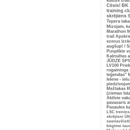
kauss tria
Cēsis!
BK
training cl
skrējiens
S
Tepera taka
Mizojam, ka
Marathon M
trail
Apskrie
ezerus
Izrā
augšup! / 
Pusplikie v
Kalnsētas a
JŪDZE
SP
LV100
Prie
rogaininga 
leģendas"
Ielene - iel
piedzīvoju
Mežtakas
R
(ziemas bā
Aktīvie vaka
pavasaris
a
Pasaules k
LSC treniņ
skrējieni
Ul
seeriavõist
bėgimo tau