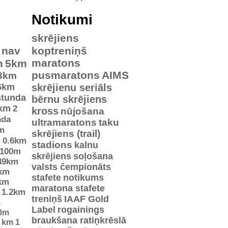
Notikumi
skrējiens
nav
koptreniņš
maratons
m
5km
pusmaratons
AIMS
3km
5km
skrējienu seriāls
stunda
bērnu skrējiens
km
2
kross
nūjošana
nda
ultramaratons
taku
m
skrējiens (trail)
m
0.6km
stadions
kalnu
100m
skrējiens
soļošana
49km
valsts čempionāts
km
stafete
notikums
km
maratona stafete
1.2km
treniņš
IAAF Gold
m
Label
rogainings
0m
braukšana ratiņkrēslā
5 km
1