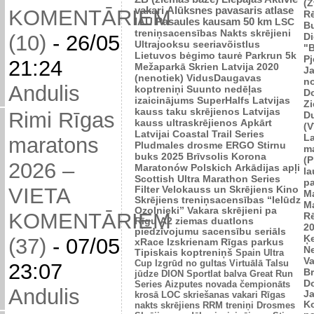
(Z
vakari
Alūksnes pavasaris
atlase
KOMENTĀRIEM
R
IAU Pasaules kausam 50 km
LSC
B
treniņsacensības
Nakts skrējieni
Di
(10)
-
26/05
Ultrajooksu seeriavõistlus
"B
Lietuvos bėgimo taurė
Parkrun 5k
P
21:24
Mežaparkā
Skrien Latvija 2020
J
(nenotiek)
VidusDaugavas
n
Andulis
koptreniņi
Suunto nedēļas
Do
izaicinājums
SuperHalfs
Latvijas
Zi
kauss taku skrējienos
Latvijas
Rimi Rīgas
D
kauss ultraskrējienos
Apkārt
(V
Latvijai
Coastal Trail Series
L
maratons
Pludmales drosme
ERGO Stirnu
m
buks 2025
Brīvsolis
Korona
(P
2026 –
Maratonów Polskich
Arkādijas apļi
l
Scottish Ultra Marathon Series
p
VIETA
Filter Velokauss un Skrējiens
Kino
M
Skrējiens
treniņsacensības “Ielūdz
M
Ozolnieki”
Vakara skrējieni pa
KOMENTĀRIEM
R
Rīgu
A2 ziemas duatlons
2
piedzīvojumu sacensību seriāls
Ķ
(37)
-
07/05
xRace
Izskrienam Rīgas parkus
N
Tipiskais koptreniņš
Spain Ultra
V
Cup
Izgrūd no gultas
Virtuālā Talsu
23:07
Br
jūdze
DION Sportlat balva
Great Run
D
Series
Aizputes novada čempionāts
Andulis
J
krosā
LOC skriešanas vakari
Rīgas
K
nakts skrējiens
RRM treniņi
Drosmes