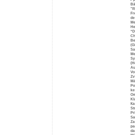
Bā
"R
Fr
de
Me
He
“
Ch
Be
(G
Sa
M
Sy
(H
Au
Vo
Zv
Mä
Po
ke
O
Kl
Ка
St
Pr
Sa
Za
pa
da