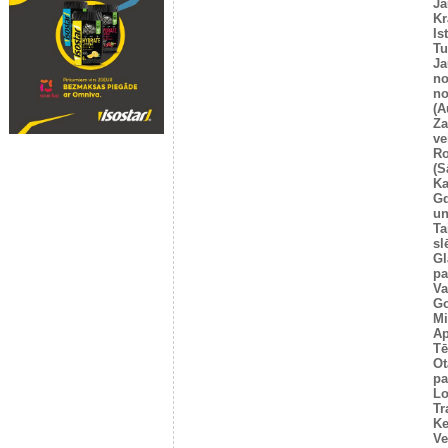
Ja
Kr
Is
T
Ja
no
no
(A
Za
ve
Ro
(S
Ka
G
un
Ta
sl
Gl
pa
Va
Go
Mi
Ap
Tē
Ot
pa
Lo
Tr
Ke
Ve