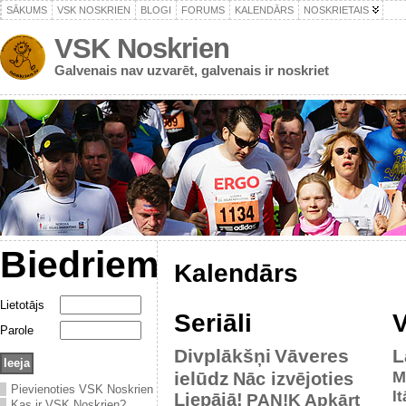
SĀKUMS
VSK NOSKRIEN
BLOGI
FORUMS
KALENDĀRS
NOSKRIETAIS
VSK Noskrien
Galvenais nav uzvarēt, galvenais ir noskriet
Biedriem
Kalendārs
Lietotājs
Seriāli
V
Parole
Divplākšņi
Vāveres
L
ielūdz
M
Nāc izvējoties
Pievienoties VSK Noskrien
It
Liepājā!
PAN!K
Apkārt
Kas ir VSK Noskrien?