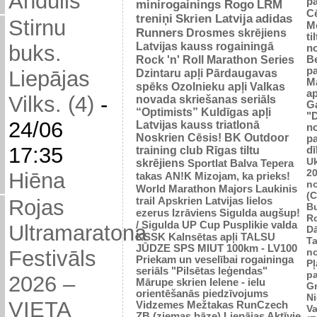
Andulis
p
minirogainings Rogo
LRM
C
treniņi
Skrien Latvija
adidas
Stirnu
M
Runners
Drosmes skrējiens
ti
Latvijas kauss rogainingā
buks.
n
Rock 'n' Roll Marathon Series
Be
p
Dzintaru apļi
Pārdaugavas
Liepājas
M
spēks
Ozolnieku apļi
Valkas
ap
Vilks. (4)
-
novada skriešanas seriāls
G
“Optimists”
Kuldīgas apļi
"
24/06
Latvijas kauss triatlonā
n
Noskrien Cēsis!
BK
Outdoor
p
17:35
training club
Rīgas tiltu
dī
Uk
skrējiens
Sportlat Balva
Tepera
2
Hiēna
takas
AN!K
Mizojam, ka prieks!
n
World Marathon Majors
Laukinis
(
trail
Apskrien Latvijas lielos
Rojas
B
ezerus
Izrāviens
Sigulda augšup!
R
/ Sigulda UP Cup
Pusplikie valda
Ultramaratona
D
KSSK
Kalnsētas apļi
TALSU
Ta
JŪDZE
SPS
MIUT
100km - LV100
n
Festivāls
Priekam un veselībai
rogaininga
Pļ
seriāls "Pilsētas leģendas"
p
2026 –
Mārupe skrien
Ielene - ielu
Gr
orientēšanās piedzīvojums
N
VIETA
Vidzemes Mežtakas
RunCzech
Va
ZB (ziemas bāze)
Liepājas Aktīvie