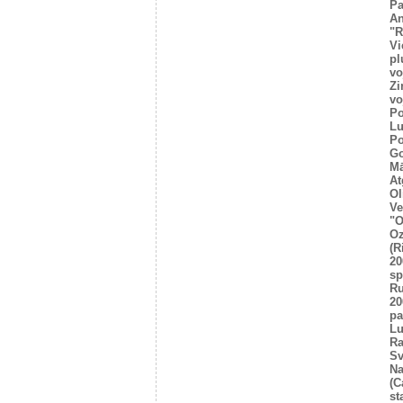
Pa
An
"R
Vi
pl
vo
Zi
vo
Po
Lu
Po
Go
Mā
At
Ol
Ve
"O
Oz
(R
20
sp
R
20
pa
Lu
Ra
Sv
Na
(C
st