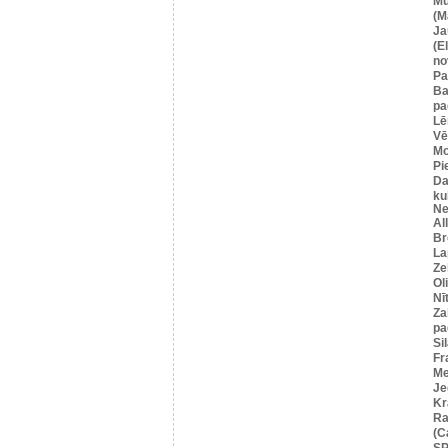
Mū
(M
Ja
(E
no
Pa
Ba
pa
Lē
Vē
M
Pi
Da
ku
Ne
Al
Br
La
Ze
Ol
Nī
Za
pa
Si
Fr
Me
Je
Kr
Ra
(C
SP