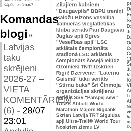
p
Zilajiem kalniem
Kāpēc reklāmas?
D
"Daugavpils"
BBPU treniņi
F
Komandas
Baložu Bizons
Veselība
Š
Valmieras vieglatlētikas
D
kluba seriāls
Pāri Daugavai
blogi
J
Juglas apļi
Ogres
D
"Veselības apļi"
LSC
O
Latvijas
atklātais čempionāts
C
Č
stadionā
LSC atklātais
taku
1
čempionāts šosejā
Ielūdz
Š
skrējieni
Ozolnieki
TNT!
Izskrien
J
Rīgu!
Dzērvene: "Laternu
Va
2026-27 –
Gaismā"
taku seriāls
Kr
"Stirnu buks"
Šri Činmoja
V
VIETA
Au
organizācijas skrējienu
L
seriāls
SSV
"Pārspēj sevi"
KOMENTĀRIEM
Ak
TAN!K
Abbott World
No
(6)
-
28/07
Marathon Majors
Bigbank
vi
Skrien Latvija
TRT
Siguldas
Va
23:01
apļi
Ultra-Trail® World Tour
n
D
Noskrien ziemu
LV