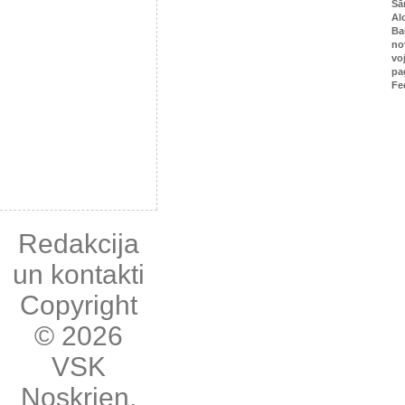
Sā
Al
Ba
no
vo
pa
Fe
Redakcija
un kontakti
Copyright
© 2026
VSK
Noskrien
,