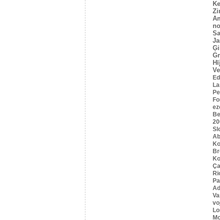
Ke
Z
A
no
Sa
Ja
Ģi
G
Hī
Ve
Ed
La
Pe
Fo
ez
Be
20
Sl
Ab
Ko
B
Ko
Ça
Ri
Pa
Ad
Va
vo
Lo
Mo