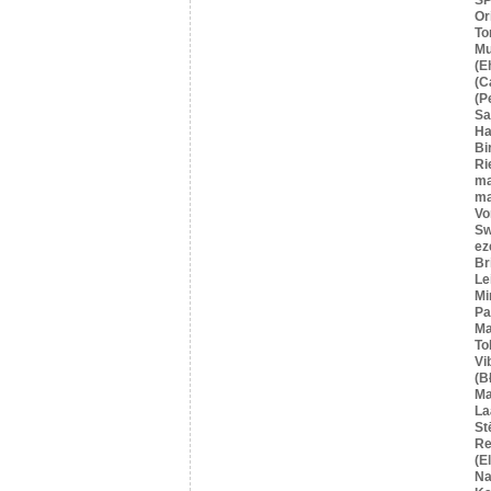
Or
To
Mu
(E
(C
(P
S
Ha
Bi
Ri
ma
ma
Vo
Sw
ez
Br
Le
Mi
Pa
Ma
To
Vi
(B
Ma
La
St
Re
(E
Na