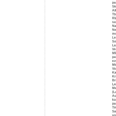
pa
Sk
Al
Tbi
Rī
sa
Na
Ne
mo
Le
So
La
Ve
Mī
pa
ez
Mi
Va
Ka
Kr
Br
Ļa
Me
(L
Au
ka
pa
Ti
Sa
vo