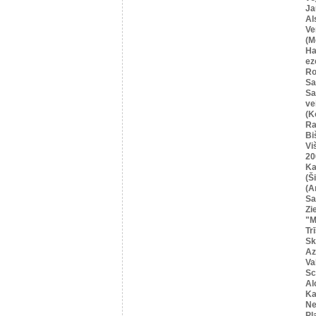
Ja
Al
Ve
(M
Ha
ez
Ro
Sa
Sa
ve
(K
Ra
Bi
Vi
20
Ka
(Ši
(A
Sa
Zi
"M
Tr
Sk
Az
Va
Sc
Al
Ka
Ne
Pļ