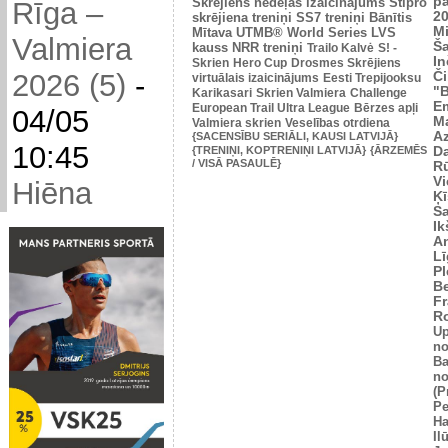
p
Skrējiens nedēļas izaicinājums
Stipro
Rīga –
2
skrējiena treniņi
SS7 treniņi
Bānītis
Mi
Mītava
UTMB® World Series
LVS
Valmiera
Š
kauss
NRR treniņi
Trailo Kalvė
S! -
In
Skrien
Hero Cup
Drosmes Skrējiens
2026 (5)
-
Č
virtuālais izaicinājums
Eesti Trepijooksu
"
Karikasari
Skrien Valmiera
Challenge
Em
European Trail Ultra League
Bērzes apļi
04/05
M
Valmiera skrien
Veselības otrdiena
Az
{SACENSĪBU SERIĀLI, KAUSI LATVIJĀ}
10:45
{TRENIŅI, KOPTRENIŅI LATVIJĀ}
{ĀRZEMĒS
Da
/ VISĀ PASAULĒ}
Rū
Vi
Hiēna
Ķī
S
Ik
An
L
Pl
Be
Fr
R
U
no
Ba
no
(P
Pe
Ha
Il