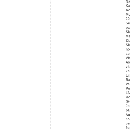
Na
Ka
Ao
Mo
20
Sē
pa
Šķ
Ma
Zi
Sk
no
ce
Vi
Ak
vi
Za
Li
Ba
Va
Po
Lī
Ro
(H
Ja
pa
Au
no
pa
žu