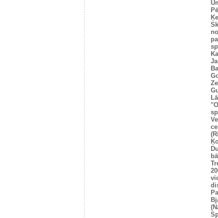
Um
Pē
Ķe
Sk
no
pa
sp
Ka
Ja
Ba
Go
Ze
Gu
Lā
"O
sp
Ve
ce
(R
Ķo
Du
bā
Tr
20
vi
di
Pa
Bj
(N
Sp