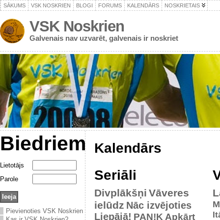
SĀKUMS
VSK NOSKRIEN
BLOGI
FORUMS
KALENDĀRS
NOSKRIETAIS
VSK Noskrien
Galvenais nav uzvarēt, galvenais ir noskriet
Biedriem
Kalendārs
Lietotājs
Seriāli
V
Parole
Divplākšņi
Vāveres
L
ielūdz
M
Nāc izvējoties
Pievienoties VSK Noskrien
It
Liepājā!
PAN!K
Apkārt
Kas ir VSK Noskrien?