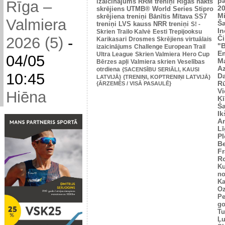
p
izaicinājums
RRM treniņi
Rīgas nakts
Rīga –
2
skrējiens
UTMB® World Series
Stipro
Mi
skrējiena treniņi
Bānītis
Mītava
SS7
Valmiera
Š
treniņi
LVS kauss
NRR treniņi
S! -
In
Skrien
Trailo Kalvė
Eesti Trepijooksu
2026 (5)
-
Č
Karikasari
Drosmes Skrējiens virtuālais
"
izaicinājums
Challenge European Trail
Em
Ultra League
Skrien Valmiera
Hero Cup
04/05
M
Bērzes apļi
Valmiera skrien
Veselības
Az
otrdiena
{SACENSĪBU SERIĀLI, KAUSI
10:45
Da
LATVIJĀ}
{TRENIŅI, KOPTRENIŅI LATVIJĀ}
Rū
{ĀRZEMĒS / VISĀ PASAULĒ}
Vi
Hiēna
Ķī
S
Ik
An
L
Pl
Be
Fr
R
Ku
no
Ka
Oz
Pe
go
Tu
Ļu