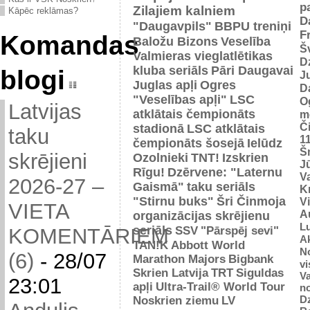
p
Zilajiem kalniem
Kāpēc reklāmas?
D
"Daugavpils"
BBPU treniņi
F
Komandas
Baložu Bizons
Veselība
Š
Valmieras vieglatlētikas
D
kluba seriāls
Pāri Daugavai
blogi
J
Juglas apļi
Ogres
D
"Veselības apļi"
LSC
O
Latvijas
atklātais čempionāts
m
Č
stadionā
LSC atklātais
taku
1
čempionāts šosejā
Ielūdz
Š
skrējieni
Ozolnieki
TNT!
Izskrien
J
Rīgu!
Dzērvene: "Laternu
Va
2026-27 –
Gaismā"
taku seriāls
Kr
"Stirnu buks"
Šri Činmoja
V
VIETA
Au
organizācijas skrējienu
L
seriāls
SSV
"Pārspēj sevi"
KOMENTĀRIEM
Ak
TAN!K
Abbott World
No
(6)
-
28/07
Marathon Majors
Bigbank
vi
Skrien Latvija
TRT
Siguldas
Va
23:01
apļi
Ultra-Trail® World Tour
n
D
Noskrien ziemu
LV