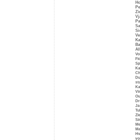
Ho
Pe
Z
Vj
Pa
Sa
Si
Ve
Ka
Ba
Al
Vo
Fi
Sp
Ka
C
Du
st
Ka
Vi
Ou
Dr
Ja
Tu
Zi
Si
Me
Ma
Hv
vo