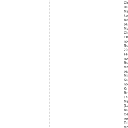
Ok
Du
Ma
ko
A
pa
Ma
Ob
Ei
no
Ro
20
ez
no
Bu
Ma
pa
Mi
Ku
no
Kr
Br
Ļa
Me
(L
Au
Cē
re
Te
Mo