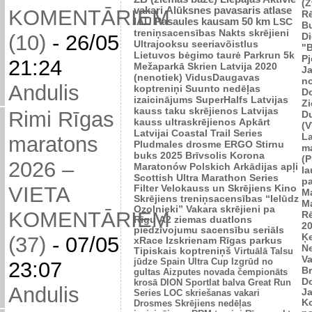
(Z
vakari
Alūksnes pavasaris
atlase
KOMENTĀRIEM
R
IAU Pasaules kausam 50 km
LSC
B
treniņsacensības
Nakts skrējieni
Di
(10)
-
26/05
Ultrajooksu seeriavõistlus
"B
Lietuvos bėgimo taurė
Parkrun 5k
P
21:24
Mežaparkā
Skrien Latvija 2020
J
(nenotiek)
VidusDaugavas
n
Andulis
koptreniņi
Suunto nedēļas
Do
izaicinājums
SuperHalfs
Latvijas
Zi
kauss taku skrējienos
Latvijas
Rimi Rīgas
D
kauss ultraskrējienos
Apkārt
(V
Latvijai
Coastal Trail Series
L
maratons
Pludmales drosme
ERGO Stirnu
m
buks 2025
Brīvsolis
Korona
(P
2026 –
Maratonów Polskich
Arkādijas apļi
l
Scottish Ultra Marathon Series
p
VIETA
Filter Velokauss un Skrējiens
Kino
M
Skrējiens
treniņsacensības “Ielūdz
M
Ozolnieki”
Vakara skrējieni pa
KOMENTĀRIEM
R
Rīgu
A2 ziemas duatlons
2
piedzīvojumu sacensību seriāls
Ķ
(37)
-
07/05
xRace
Izskrienam Rīgas parkus
N
Tipiskais koptreniņš
Virtuālā Talsu
V
jūdze
Spain Ultra Cup
Izgrūd no
23:07
Br
gultas
Aizputes novada čempionāts
D
krosā
DION Sportlat balva
Great Run
Andulis
J
Series
LOC skriešanas vakari
K
Drosmes Skrējiens nedēļas