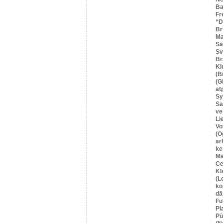
Ba
Fr
“
Br
Ma
Sā
Sv
Br
Kl
(B
(G
at
Sy
Sa
ve
Li
Vo
(O
ar
ke
Mā
Ce
Kl
(L
ko
dā
Fu
Pl
Pū