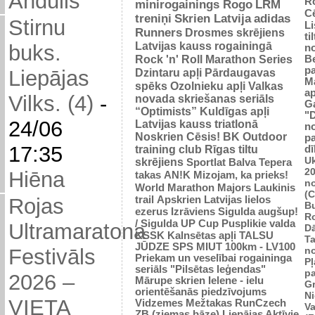
Andulis
R
minirogainings Rogo
LRM
C
treniņi
Skrien Latvija
adidas
Stirnu
L
Runners
Drosmes skrējiens
ti
Latvijas kauss rogainingā
buks.
n
Rock 'n' Roll Marathon Series
Be
p
Dzintaru apļi
Pārdaugavas
Liepājas
M
spēks
Ozolnieku apļi
Valkas
ap
Vilks. (4)
-
novada skriešanas seriāls
G
“Optimists”
Kuldīgas apļi
"
24/06
Latvijas kauss triatlonā
n
Noskrien Cēsis!
BK
Outdoor
p
17:35
training club
Rīgas tiltu
dī
Uk
skrējiens
Sportlat Balva
Tepera
2
Hiēna
takas
AN!K
Mizojam, ka prieks!
n
World Marathon Majors
Laukinis
(
trail
Apskrien Latvijas lielos
Rojas
B
ezerus
Izrāviens
Sigulda augšup!
R
/ Sigulda UP Cup
Pusplikie valda
Ultramaratona
D
KSSK
Kalnsētas apļi
TALSU
Ta
JŪDZE
SPS
MIUT
100km - LV100
n
Festivāls
Priekam un veselībai
rogaininga
Pļ
seriāls "Pilsētas leģendas"
p
2026 –
Mārupe skrien
Ielene - ielu
Gr
orientēšanās piedzīvojums
N
VIETA
Vidzemes Mežtakas
RunCzech
Va
ZB (ziemas bāze)
Liepājas Aktīvie