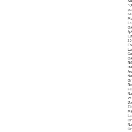
Sa
"O
pa
K
Ma
La
Ga
Ąž
Lj
20
Fo
Lu
Oa
Ga
Rē
Ba
Ae
Na
Gr
Re
Fi
Na
Ve
Da
Zi
Ma
La
Or
Na
Or