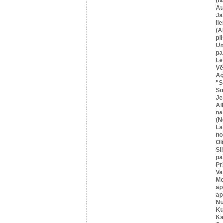
(N
Au
Ja
Il
(A
pil
U
pa
Lē
Vē
Ag
"S
So
Je
Al
na
(N
La
no
Ol
Si
pa
Pr
Va
Me
ap
ap
Ņū
Ku
Ka