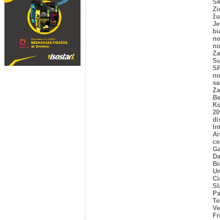
Sk
Zi
žu
Je
bi
no
no
Za
Su
SP
no
sa
Za
Be
Ko
20
di
In
Ai
ce
Ga
Da
Bi
U
Ci
Sl
P
Te
Ve
Fr