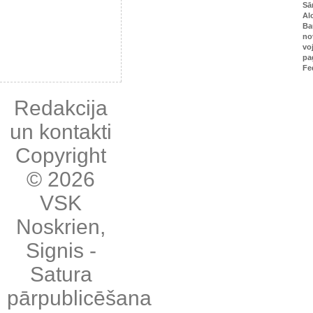
Sā
Al
Ba
no
vo
pa
Fe
Redakcija
un kontakti
Copyright
© 2026
VSK
Noskrien
,
Signis
-
Satura
pārpublicēšana