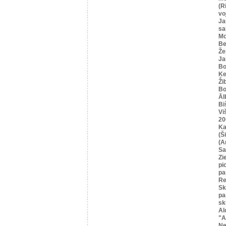
(R
vo
Ja
sa
Mo
Be
Že
Ja
Bo
Ķe
Ži
Bo
Āl
Bi
Vi
20
Ka
(Ši
(A
Sa
Zi
pi
pa
Re
Sk
pa
sk
Al
"A
Ne