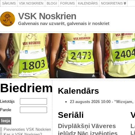
SĀKUMS
VSK NOSKRIEN
BLOGI
FORUMS
KALENDĀRS
NOSKRIETAIS
VSK Noskrien
Galvenais nav uzvarēt, galvenais ir noskriet
Biedriem
Kalendārs
Lietotājs
23 augusts 2026 10:00 - “Mizojam, 
Parole
Seriāli
V
Divplākšņi
Vāveres
L
Pievienoties VSK Noskrien
ielūdz
L
Nāc izvējoties
Kas ir VSK Noskrien?