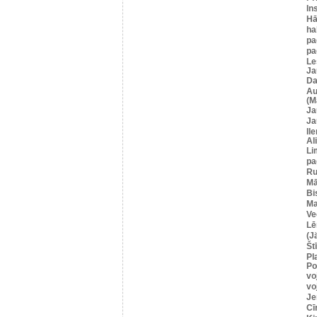
In
Hā
ha
pa
pa
Le
Ja
Da
Au
(M
Ja
Ja
Il
Al
Li
pa
Ru
Mā
Bi
Ma
Ve
Lē
(J
Štī
Pl
Po
vo
vo
Je
Cī