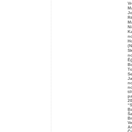
Vr
M
Jo
R
M
Ni
K
n
H
(
S
n
Ēģ
B
To
Se
J
n
n
ti
p
2
“S
Ba
Š
Br
Ve
A
Č