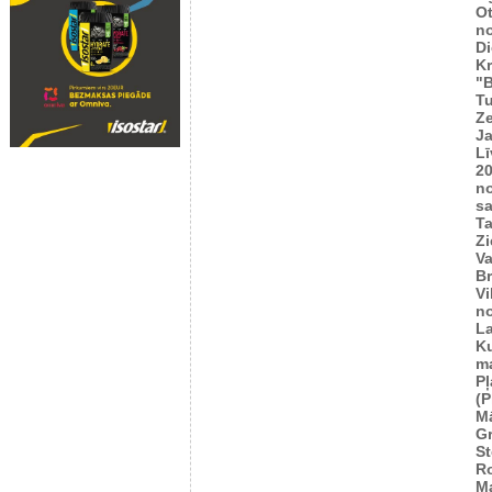
O
n
Di
K
"B
T
Ze
J
Lī
2
n
sa
T
Zi
Va
Br
Vi
n
L
Ku
m
Pļ
(P
M
G
S
R
M