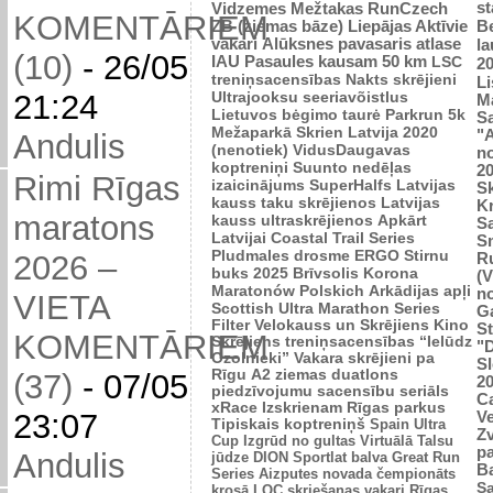
st
Vidzemes Mežtakas
RunCzech
KOMENTĀRIEM
Be
ZB (ziemas bāze)
Liepājas Aktīvie
vakari
Alūksnes pavasaris
atlase
l
(10)
-
26/05
IAU Pasaules kausam 50 km
LSC
2
treniņsacensības
Nakts skrējieni
L
Ultrajooksu seeriavõistlus
21:24
Ma
Lietuvos bėgimo taurė
Parkrun 5k
Sa
Mežaparkā
Skrien Latvija 2020
"A
Andulis
(nenotiek)
VidusDaugavas
n
koptreniņi
Suunto nedēļas
2
Rimi Rīgas
izaicinājums
SuperHalfs
Latvijas
Sk
kauss taku skrējienos
Latvijas
K
maratons
kauss ultraskrējienos
Apkārt
Sa
Latvijai
Coastal Trail Series
S
Pludmales drosme
ERGO Stirnu
2026 –
R
buks 2025
Brīvsolis
Korona
(V
Maratonów Polskich
Arkādijas apļi
n
VIETA
Scottish Ultra Marathon Series
G
Filter Velokauss un Skrējiens
Kino
S
KOMENTĀRIEM
Skrējiens
treniņsacensības “Ielūdz
"
Ozolnieki”
Vakara skrējieni pa
Sl
Rīgu
A2 ziemas duatlons
(37)
-
07/05
2
piedzīvojumu sacensību seriāls
C
xRace
Izskrienam Rīgas parkus
23:07
Ve
Tipiskais koptreniņš
Spain Ultra
Zv
Cup
Izgrūd no gultas
Virtuālā Talsu
p
Andulis
jūdze
DION Sportlat balva
Great Run
B
Series
Aizputes novada čempionāts
Sa
krosā
LOC skriešanas vakari
Rīgas