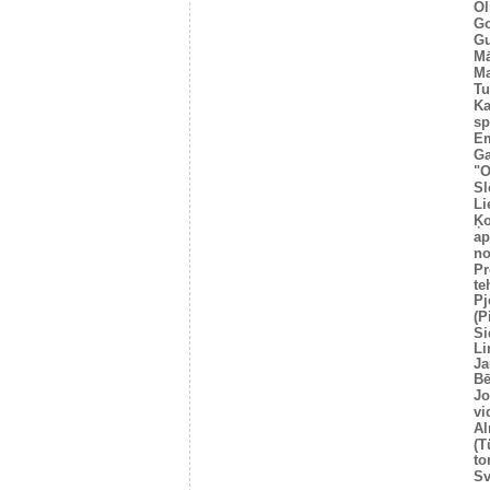
Ol
Go
Gu
Mā
Ma
Tu
Ka
sp
E
Ga
"O
Sl
Li
Ķo
ap
no
P
te
Pj
(P
Si
Li
Ja
Bē
Jo
vi
Al
(T
to
Sv