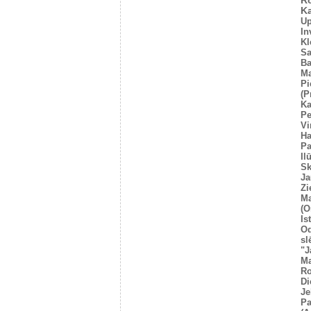
R
Ka
U
In
Kl
Sa
Ba
Ma
Pi
(P
Ka
Pe
Vi
Ha
Pa
Il
Sk
Ja
Zi
Ma
(O
Is
O
sl
"J
Ma
Ro
Di
Je
Pa