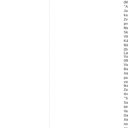
(M
"A
Ja
ka
Zv
pr
Ma
Sk
Vi
Kā
Il
(D
Li
Vu
(W
Vi
Bi
Ak
pa
vi
Ik
Za
tīr
"S
Sa
bi
Va
Ga
Al
no