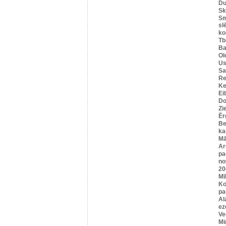
Du
Sk
Sm
sl
ko
Tbi
Ba
Ol
Us
Sa
Re
Ke
Ei
Do
Zi
Ēr
Be
ka
Mā
Ar
pa
no
20
Mī
Ko
pa
Al
ez
Ve
Mi