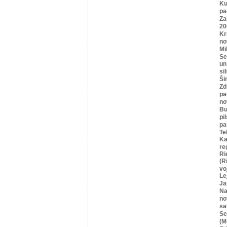
Ku
pa
Za
20
Kr
no
Mi
Se
un
si
Ši
Zd
pa
no
Bu
pi
pa
Te
Ka
re
Ri
(R
vo
Le
Ja
Na
no
sa
Se
(M