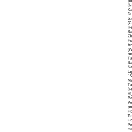
pa
(N
Ka
Du
Sa
(C
Ke
Sa
Z
Fo
A
(W
no
Tu
Sa
Na
Li
"S
Mī
Tu
(r
Hī
Ba
Ve
pa
Fl
Te
Fi
Pe
mu