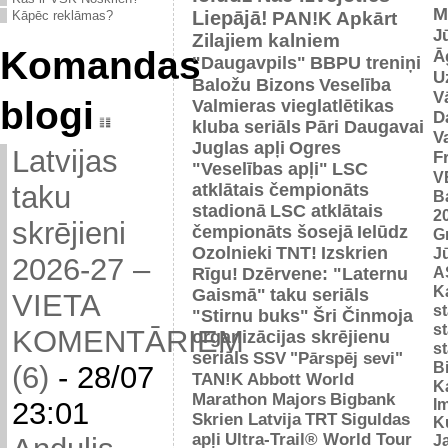
M
Liepājā!
PAN!K
Apkārt
Kāpēc reklāmas?
J
Zilajiem kalniem
Komandas
Ā
"Daugavpils"
BBPU treniņi
U
Baložu Bizons
Veselība
V
blogi
Valmieras vieglatlētikas
D
kluba seriāls
Pāri Daugavai
V
Juglas apļi
Ogres
Latvijas
F
"Veselības apļi"
LSC
V
atklātais čempionāts
taku
B
stadionā
LSC atklātais
2
skrējieni
čempionāts šosejā
Ielūdz
G
Ozolnieki
TNT!
Izskrien
J
2026-27 –
A
Rīgu!
Dzērvene: "Laternu
Ka
Gaismā"
taku seriāls
VIETA
s
"Stirnu buks"
Šri Činmoja
s
KOMENTĀRIEM
organizācijas skrējienu
s
seriāls
SSV
"Pārspēj sevi"
B
(6)
-
28/07
TAN!K
Abbott World
K
Marathon Majors
Bigbank
I
23:01
Skrien Latvija
TRT
Siguldas
K
apļi
Ultra-Trail® World Tour
J