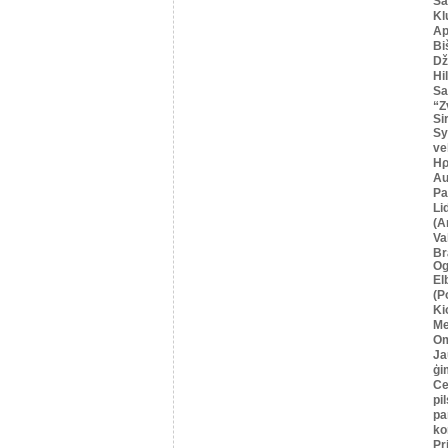
Sa
Kl
Ap
Bi
Dž
Hi
Sa
“Z
Si
Sy
ve
Ηρ
Au
Pa
Li
(A
Va
Br
Og
El
(P
Ki
Me
O
Ja
ģi
Се
pil
pa
ko
Pr