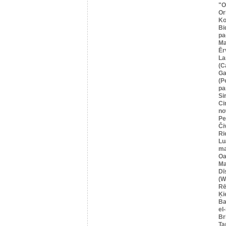
"O
Or
Ko
Bi
pa
Ma
Ēr
La
(C
Ga
(P
pa
Si
Ci
no
Pe
Či
Ri
Lu
ma
Oa
Ma
Dī
(W
Rē
Ķi
Ba
el
Br
Ta