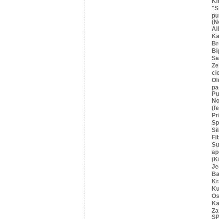
Ki
"S
pu
(N
Al
Ka
Br
Bi
Sa
Ze
ci
Ol
pa
Pu
No
(f
Pr
Sp
Si
Fī
Su
ap
(K
Je
Ba
Kr
Ku
Os
Ka
Za
SP