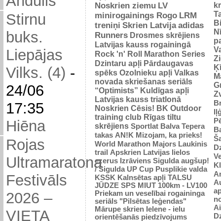
Andulis
Noskrien ziemu
LV
k
Ta
minirogainings Rogo
LRM
Stirnu
B
treniņi
Skrien Latvija
adidas
N
buks.
Runners
Drosmes skrējiens
p
Latvijas kauss rogainingā
Va
Liepājas
Rock 'n' Roll Marathon Series
Z
Dzintaru apļi
Pārdaugavas
Ķ
Vilks. (4)
-
spēks
Ozolnieku apļi
Valkas
M
novada skriešanas seriāls
Gr
24/06
“Optimists”
Kuldīgas apļi
Zv
Latvijas kauss triatlonā
Br
17:35
Noskrien Cēsis!
BK
Outdoor
Iļ
training club
Rīgas tiltu
Pē
Hiēna
skrējiens
Sportlat Balva
Tepera
Ba
takas
AN!K
Mizojam, ka prieks!
Š
Rojas
World Marathon Majors
Laukinis
Dz
trail
Apskrien Latvijas lielos
V
Ultramaratona
ezerus
Izrāviens
Sigulda augšup!
K
/ Sigulda UP Cup
Pusplikie valda
An
Festivāls
KSSK
Kalnsētas apļi
TALSU
Au
JŪDZE
SPS
MIUT
100km - LV100
ap
Priekam un veselībai
rogaininga
2026 –
n
seriāls "Pilsētas leģendas"
Ai
Mārupe skrien
Ielene - ielu
VIETA
D
orientēšanās piedzīvojums