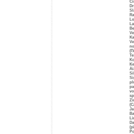
Ci
Dr
Sl
Ra
Lo
La
Be
Ve
Ka
Ve
no
(Π
Te
Ko
Ķe
Ai
Si
Si
pl
pa
vo
sp
Zi
(C
Ja
Ba
Li
Da
(p
Po