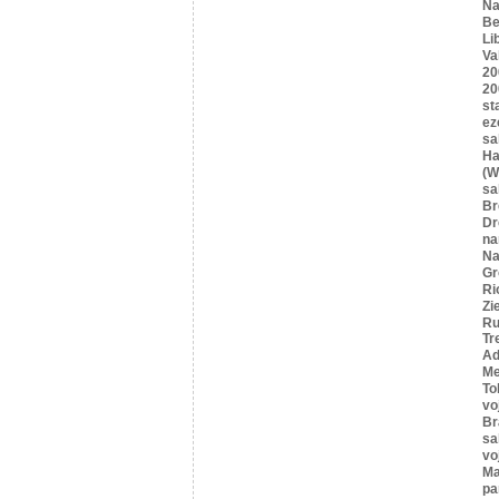
Na
Be
Li
Va
20
20
st
ez
sa
Ha
(W
sa
B
Dr
n
Na
Gr
Ri
Zi
Ru
Tr
Ad
Me
To
vo
Br
sa
vo
Ma
pa