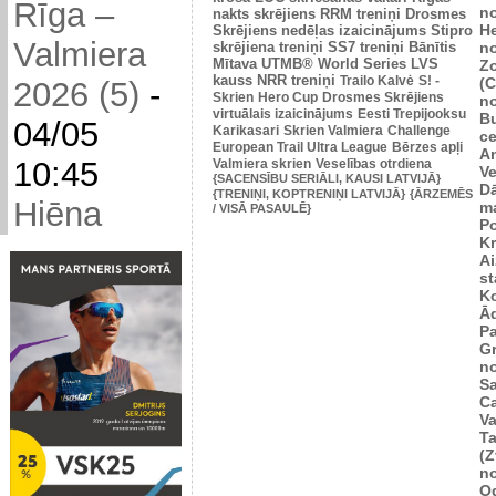
Rīga –
n
nakts skrējiens
RRM treniņi
Drosmes
He
Skrējiens nedēļas izaicinājums
Stipro
Valmiera
skrējiena treniņi
SS7 treniņi
Bānītis
n
Mītava
UTMB® World Series
LVS
Zo
kauss
NRR treniņi
Trailo Kalvė
S! -
(
2026 (5)
-
Skrien
Hero Cup
Drosmes Skrējiens
n
virtuālais izaicinājums
Eesti Trepijooksu
B
04/05
Karikasari
Skrien Valmiera
Challenge
ce
European Trail Ultra League
Bērzes apļi
An
10:45
Valmiera skrien
Veselības otrdiena
Ve
{SACENSĪBU SERIĀLI, KAUSI LATVIJĀ}
D
{TRENIŅI, KOPTRENIŅI LATVIJĀ}
{ĀRZEMĒS
Hiēna
m
/ VISĀ PASAULĒ}
P
K
Ai
st
K
Ā
P
Gr
n
Sa
C
Va
Ta
(Z
n
Og