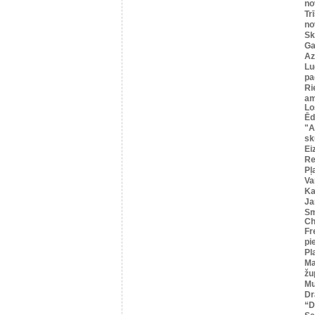
no
Tr
no
Sk
Ga
Az
Lu
pa
Ri
am
Lo
Ēd
"A
sk
Ei
R
Pļ
Va
Ka
Ja
Sm
Ch
Fr
pi
Pl
Ma
žu
Mu
Dr
“