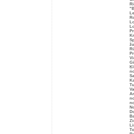
Ri
"
Le
R
L
L
Pr
Kr
Sp
žu
Rū
Pr
Vi
Gi
Ķī
n
S
K
Tu
V
An
n
n
N
D
Ba
Zi
L
T