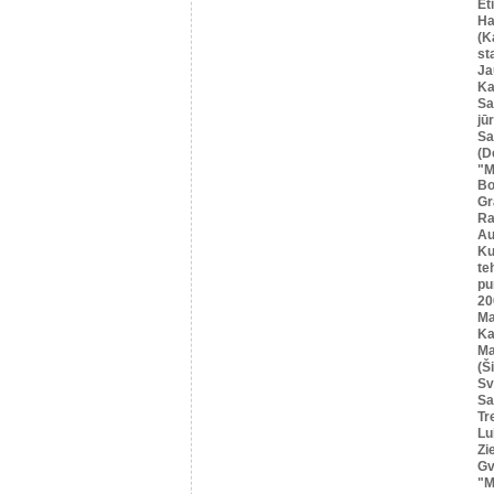
Et
Ha
(K
st
Ja
Ka
Sa
jū
Sa
(D
"M
Bo
Gr
Ra
Au
Ku
te
pu
20
M
Ka
Ma
(Ši
Sv
Sa
Tr
Lu
Zi
Gv
"M