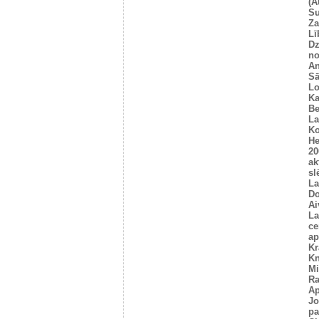
(A
Su
Za
Lī
Dz
no
An
Sā
L
Ka
Be
La
Ko
He
20
ak
sl
La
Do
Ai
La
ce
ap
Kr
Kn
Mi
R
Ap
Jo
pa