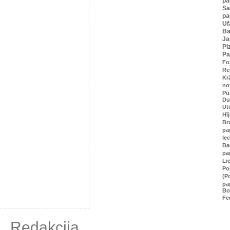
pa
S
pa
Uf
Ba
Ja
Pl
Pa
Fo
Re
Kr
no
Pū
Du
Ut
Hī
Br
pa
Ie
Ba
pa
Li
Po
(P
pa
Bo
Fe
Redakcija