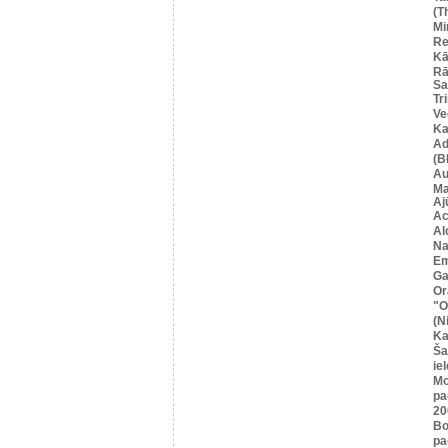
(T
Mi
Re
Kā
Rā
Sa
Tr
Ve
Ka
Ad
(B
Au
Ma
Aj
Ac
Al
Na
Em
Ga
Or
"O
(N
Ka
Ša
iel
Mo
pa
20
Bo
pa