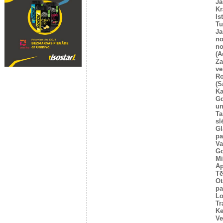
Ja
Kr
Is
T
Ja
no
no
(A
Za
ve
Ro
(S
Ka
G
un
Ta
sl
Gl
pa
Va
Go
Mi
Ap
Tē
Ot
pa
Lo
Tr
Ke
Ve