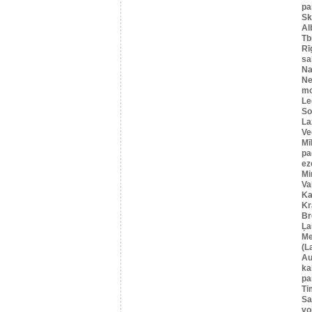
pa
Sk
Al
Tbi
Rī
sa
Na
Ne
mo
Le
So
La
Ve
Mī
pa
ez
Mi
Va
Ka
Kr
Br
Ļa
Me
(L
Au
ka
pa
Ti
Sa
vo