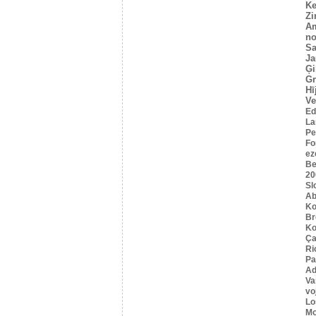
Ke
Z
A
no
Sa
Ja
Ģi
G
Hī
Ve
Ed
La
Pe
Fo
ez
Be
20
Sl
Ab
Ko
B
Ko
Ça
Ri
Pa
Ad
Va
vo
Lo
Mo