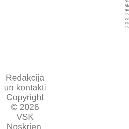
Sā
Al
Ba
no
vo
pa
Fe
Redakcija
un kontakti
Copyright
© 2026
VSK
Noskrien
,