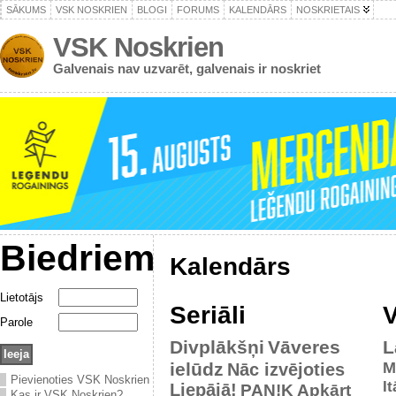
SĀKUMS
VSK NOSKRIEN
BLOGI
FORUMS
KALENDĀRS
NOSKRIETAIS
VSK Noskrien
Galvenais nav uzvarēt, galvenais ir noskriet
Biedriem
Kalendārs
Lietotājs
Seriāli
V
Parole
Divplākšņi
Vāveres
L
ielūdz
M
Nāc izvējoties
Pievienoties VSK Noskrien
It
Liepājā!
PAN!K
Apkārt
Kas ir VSK Noskrien?