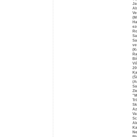
Ja
Al
Ve
(M
Ha
ez
Ro
Sa
Sa
ve
(K
Ra
Bi
Vi
20
Ka
(Ši
(A
Sa
Zi
"M
Tr
Sk
Az
Va
Sc
Al
Ka
Ne
Pļ