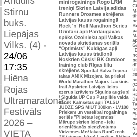
Andulis
p
minirogainings Rogo
LRM
C
treniņi
Skrien Latvija
adidas
Stirnu
M
Runners
Drosmes skrējiens
ti
Latvijas kauss rogainingā
buks.
n
Rock 'n' Roll Marathon Series
Be
p
Dzintaru apļi
Pārdaugavas
Liepājas
M
spēks
Ozolnieku apļi
Valkas
ap
Vilks. (4)
-
novada skriešanas seriāls
G
“Optimists”
Kuldīgas apļi
"
24/06
Latvijas kauss triatlonā
n
Noskrien Cēsis!
BK
Outdoor
p
17:35
training club
Rīgas tiltu
dī
Uk
skrējiens
Sportlat Balva
Tepera
2
Hiēna
takas
AN!K
Mizojam, ka prieks!
n
World Marathon Majors
Laukinis
(
trail
Apskrien Latvijas lielos
Rojas
B
ezerus
Izrāviens
Sigulda augšup!
R
/ Sigulda UP Cup
Pusplikie valda
Ultramaratona
D
KSSK
Kalnsētas apļi
TALSU
Ta
JŪDZE
SPS
MIUT
100km - LV100
n
Festivāls
Priekam un veselībai
rogaininga
Pļ
seriāls "Pilsētas leģendas"
p
2026 –
Mārupe skrien
Ielene - ielu
Gr
orientēšanās piedzīvojums
N
VIETA
Vidzemes Mežtakas
RunCzech
Va
ZB (ziemas bāze)
Liepājas Aktīvie