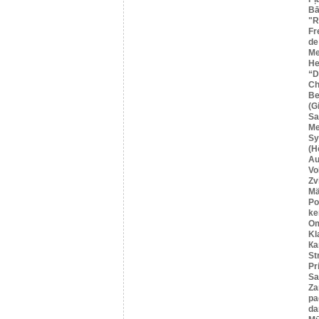
Bā
"R
Fr
de
Me
He
“
Ch
Be
(G
Sa
M
Sy
(H
Au
Vo
Zv
Mä
Po
ke
O
Kl
Ка
St
Pr
Sa
Za
pa
da