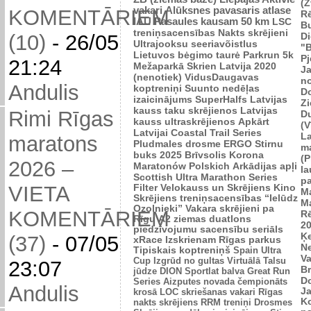
(Z
vakari
Alūksnes pavasaris
atlase
KOMENTĀRIEM
R
IAU Pasaules kausam 50 km
LSC
B
treniņsacensības
Nakts skrējieni
Di
(10)
-
26/05
Ultrajooksu seeriavõistlus
"B
Lietuvos bėgimo taurė
Parkrun 5k
P
21:24
Mežaparkā
Skrien Latvija 2020
J
(nenotiek)
VidusDaugavas
n
Andulis
koptreniņi
Suunto nedēļas
Do
izaicinājums
SuperHalfs
Latvijas
Zi
kauss taku skrējienos
Latvijas
Rimi Rīgas
D
kauss ultraskrējienos
Apkārt
(V
Latvijai
Coastal Trail Series
L
maratons
Pludmales drosme
ERGO Stirnu
m
buks 2025
Brīvsolis
Korona
(P
2026 –
Maratonów Polskich
Arkādijas apļi
l
Scottish Ultra Marathon Series
p
VIETA
Filter Velokauss un Skrējiens
Kino
M
Skrējiens
treniņsacensības “Ielūdz
M
Ozolnieki”
Vakara skrējieni pa
KOMENTĀRIEM
R
Rīgu
A2 ziemas duatlons
2
piedzīvojumu sacensību seriāls
Ķ
(37)
-
07/05
xRace
Izskrienam Rīgas parkus
N
Tipiskais koptreniņš
Spain Ultra
V
Cup
Izgrūd no gultas
Virtuālā Talsu
23:07
Br
jūdze
DION Sportlat balva
Great Run
D
Series
Aizputes novada čempionāts
Andulis
J
krosā
LOC skriešanas vakari
Rīgas
K
nakts skrējiens
RRM treniņi
Drosmes