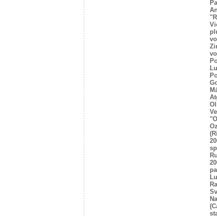
Pa
An
"R
Vi
pl
vo
Zi
vo
Po
Lu
Po
Go
Mā
At
Ol
Ve
"O
Oz
(R
20
sp
R
20
pa
Lu
Ra
Sv
Na
(C
st