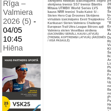
p
Skrējiens nedēļas izaicinājums
Stipro
Rīga –
2
skrējiena treniņi
SS7 treniņi
Bānītis
Mi
Mītava
UTMB® World Series
LVS
Valmiera
Š
kauss
NRR treniņi
Trailo Kalvė
S! -
In
Skrien
Hero Cup
Drosmes Skrējiens
2026 (5)
-
Č
virtuālais izaicinājums
Eesti Trepijooksu
"
Karikasari
Skrien Valmiera
Challenge
Em
European Trail Ultra League
Bērzes apļi
04/05
M
Valmiera skrien
Veselības otrdiena
Az
{SACENSĪBU SERIĀLI, KAUSI LATVIJĀ}
10:45
{TRENIŅI, KOPTRENIŅI LATVIJĀ}
{ĀRZEMĒS
Da
/ VISĀ PASAULĒ}
Rū
Vi
Hiēna
Ķī
S
Ik
An
L
Pl
Be
Fr
R
U
no
Ba
no
(P
Pe
Ha
Il