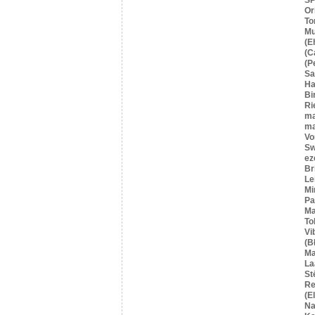
Or
To
Mu
(E
(C
(P
S
Ha
Bi
Ri
ma
ma
Vo
Sw
ez
Br
Le
Mi
Pa
Ma
To
Vi
(B
Ma
La
St
Re
(E
Na