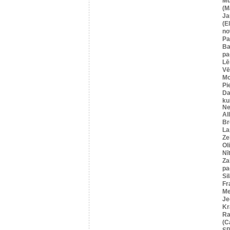
Mū
(M
Ja
(E
no
Pa
Ba
pa
Lē
Vē
M
Pi
Da
ku
Ne
Al
Br
La
Ze
Ol
Nī
Za
pa
Si
Fr
Me
Je
Kr
Ra
(C
SP