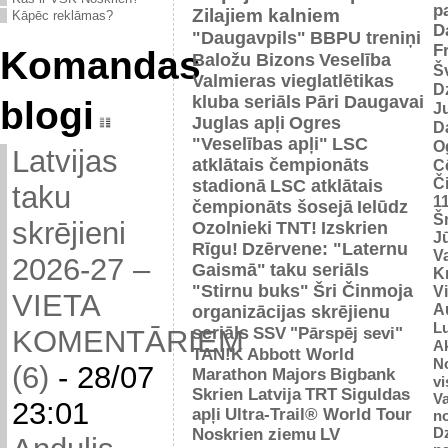
p
Zilajiem kalniem
Kāpēc reklāmas?
D
"Daugavpils"
BBPU treniņi
F
Komandas
Baložu Bizons
Veselība
Š
Valmieras vieglatlētikas
D
kluba seriāls
Pāri Daugavai
blogi
J
Juglas apļi
Ogres
D
"Veselības apļi"
LSC
O
Latvijas
atklātais čempionāts
C
Č
stadionā
LSC atklātais
taku
1
čempionāts šosejā
Ielūdz
Š
skrējieni
Ozolnieki
TNT!
Izskrien
J
Rīgu!
Dzērvene: "Laternu
Va
2026-27 –
Gaismā"
taku seriāls
Kr
"Stirnu buks"
Šri Činmoja
V
VIETA
Au
organizācijas skrējienu
L
seriāls
SSV
"Pārspēj sevi"
KOMENTĀRIEM
Ak
TAN!K
Abbott World
No
(6)
-
28/07
Marathon Majors
Bigbank
vi
Skrien Latvija
TRT
Siguldas
Va
23:01
apļi
Ultra-Trail® World Tour
n
D
Noskrien ziemu
LV