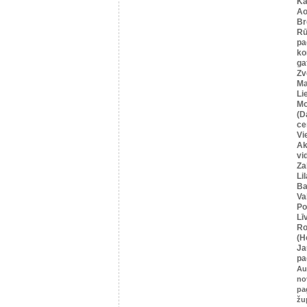
Ka
Ao
Br
Rū
pa
ko
ga
Zv
Ma
Li
Mo
(D
ce
Vi
Ak
vi
Za
Li
Ba
Va
Po
Lī
Ro
(H
Ja
pa
Au
no
pa
žu