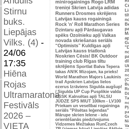
Andulis
R
minirogainings Rogo
LRM
C
treniņi
Skrien Latvija
adidas
Stirnu
L
Runners
Drosmes skrējiens
ti
Latvijas kauss rogainingā
buks.
n
Rock 'n' Roll Marathon Series
Be
p
Dzintaru apļi
Pārdaugavas
Liepājas
M
spēks
Ozolnieku apļi
Valkas
ap
Vilks. (4)
-
novada skriešanas seriāls
G
“Optimists”
Kuldīgas apļi
"
24/06
Latvijas kauss triatlonā
n
Noskrien Cēsis!
BK
Outdoor
p
17:35
training club
Rīgas tiltu
dī
Uk
skrējiens
Sportlat Balva
Tepera
2
Hiēna
takas
AN!K
Mizojam, ka prieks!
n
World Marathon Majors
Laukinis
(
trail
Apskrien Latvijas lielos
Rojas
B
ezerus
Izrāviens
Sigulda augšup!
R
/ Sigulda UP Cup
Pusplikie valda
Ultramaratona
D
KSSK
Kalnsētas apļi
TALSU
Ta
JŪDZE
SPS
MIUT
100km - LV100
n
Festivāls
Priekam un veselībai
rogaininga
Pļ
seriāls "Pilsētas leģendas"
p
2026 –
Mārupe skrien
Ielene - ielu
Gr
orientēšanās piedzīvojums
N
VIETA
Vidzemes Mežtakas
RunCzech
Va
ZB (ziemas bāze)
Liepājas Aktīvie