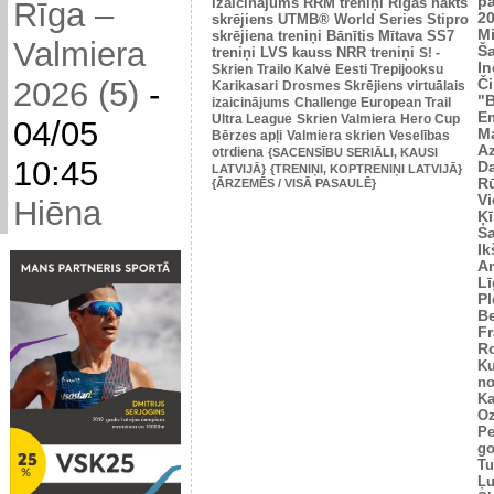
p
izaicinājums
RRM treniņi
Rīgas nakts
Rīga –
2
skrējiens
UTMB® World Series
Stipro
Mi
skrējiena treniņi
Bānītis
Mītava
SS7
Valmiera
Š
treniņi
LVS kauss
NRR treniņi
S! -
In
Skrien
Trailo Kalvė
Eesti Trepijooksu
2026 (5)
-
Č
Karikasari
Drosmes Skrējiens virtuālais
"
izaicinājums
Challenge European Trail
Em
Ultra League
Skrien Valmiera
Hero Cup
04/05
M
Bērzes apļi
Valmiera skrien
Veselības
Az
otrdiena
{SACENSĪBU SERIĀLI, KAUSI
10:45
Da
LATVIJĀ}
{TRENIŅI, KOPTRENIŅI LATVIJĀ}
Rū
{ĀRZEMĒS / VISĀ PASAULĒ}
Vi
Hiēna
Ķī
S
Ik
An
L
Pl
Be
Fr
R
Ku
no
Ka
Oz
Pe
go
Tu
Ļu