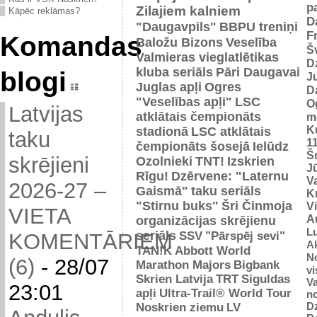
p
Zilajiem kalniem
Kāpēc reklāmas?
D
"Daugavpils"
BBPU treniņi
F
Komandas
Baložu Bizons
Veselība
Š
Valmieras vieglatlētikas
D
kluba seriāls
Pāri Daugavai
blogi
J
Juglas apļi
Ogres
D
"Veselības apļi"
LSC
O
Latvijas
atklātais čempionāts
m
K
stadionā
LSC atklātais
taku
1
čempionāts šosejā
Ielūdz
Š
skrējieni
Ozolnieki
TNT!
Izskrien
J
Rīgu!
Dzērvene: "Laternu
Va
2026-27 –
Gaismā"
taku seriāls
Kr
"Stirnu buks"
Šri Činmoja
V
VIETA
Au
organizācijas skrējienu
L
seriāls
SSV
"Pārspēj sevi"
KOMENTĀRIEM
Ak
TAN!K
Abbott World
No
(6)
-
28/07
Marathon Majors
Bigbank
vi
Skrien Latvija
TRT
Siguldas
Va
23:01
apļi
Ultra-Trail® World Tour
n
D
Noskrien ziemu
LV