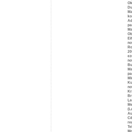
Ok
Du
Ma
ko
A
pa
Ma
Ob
Ei
no
Ro
20
ez
no
Bu
Ma
pa
Mi
Ku
no
Kr
Br
Ļa
Me
(L
Au
Cē
re
Te
Mo