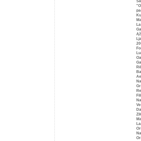
Sa
"O
pa
K
Ma
La
Ga
Ąž
Lj
20
Fo
Lu
Oa
Ga
Rē
Ba
Ae
Na
Gr
Re
Fi
Na
Ve
Da
Zi
Ma
La
Or
Na
Or