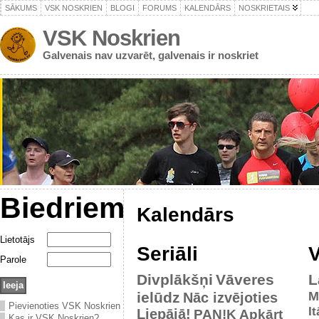
SĀKUMS
VSK NOSKRIEN
BLOGI
FORUMS
KALENDĀRS
NOSKRIETAIS
VSK Noskrien
Galvenais nav uzvarēt, galvenais ir noskriet
Biedriem
Kalendārs
Lietotājs
Seriāli
V
Parole
Divplākšņi
Vāveres
L
ielūdz
M
Nāc izvējoties
Pievienoties VSK Noskrien
It
Liepājā!
PAN!K
Apkārt
Kas ir VSK Noskrien?