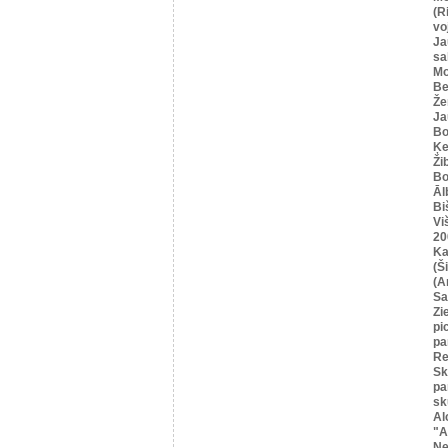
(R
vo
Ja
sa
Mo
Be
Že
Ja
Bo
Ķe
Ži
Bo
Āl
Bi
Vi
20
Ka
(Ši
(A
Sa
Zi
pi
pa
Re
Sk
pa
sk
Al
"A
Ne