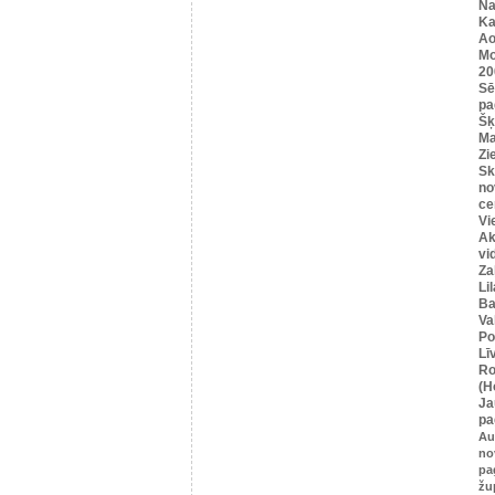
Na
Ka
Ao
Mo
20
Sē
pa
Šķ
Ma
Zi
Sk
no
ce
Vi
Ak
vi
Za
Li
Ba
Va
Po
Lī
Ro
(H
Ja
pa
Au
no
pa
žu