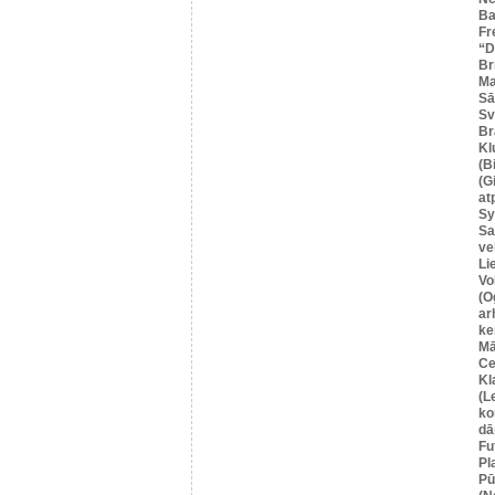
Ba
Fr
“
Br
Ma
Sā
Sv
Br
Kl
(B
(G
at
Sy
Sa
ve
Li
Vo
(O
ar
ke
Mā
Ce
Kl
(L
ko
dā
Fu
Pl
Pū