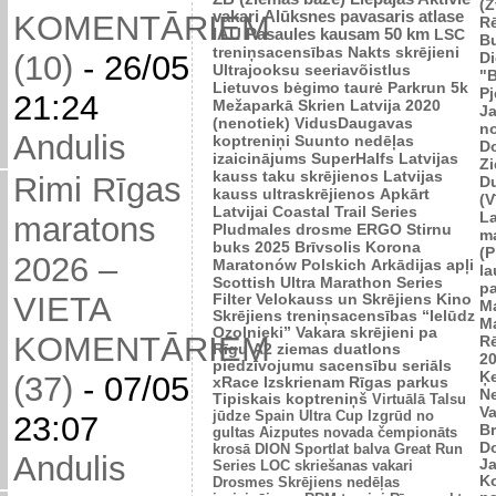
(Z
vakari
Alūksnes pavasaris
atlase
KOMENTĀRIEM
R
IAU Pasaules kausam 50 km
LSC
B
treniņsacensības
Nakts skrējieni
Di
(10)
-
26/05
Ultrajooksu seeriavõistlus
"B
Lietuvos bėgimo taurė
Parkrun 5k
P
21:24
Mežaparkā
Skrien Latvija 2020
J
(nenotiek)
VidusDaugavas
n
Andulis
koptreniņi
Suunto nedēļas
Do
izaicinājums
SuperHalfs
Latvijas
Zi
kauss taku skrējienos
Latvijas
Rimi Rīgas
D
kauss ultraskrējienos
Apkārt
(V
Latvijai
Coastal Trail Series
L
maratons
Pludmales drosme
ERGO Stirnu
m
buks 2025
Brīvsolis
Korona
(P
2026 –
Maratonów Polskich
Arkādijas apļi
l
Scottish Ultra Marathon Series
p
VIETA
Filter Velokauss un Skrējiens
Kino
M
Skrējiens
treniņsacensības “Ielūdz
M
Ozolnieki”
Vakara skrējieni pa
KOMENTĀRIEM
R
Rīgu
A2 ziemas duatlons
2
piedzīvojumu sacensību seriāls
Ķ
(37)
-
07/05
xRace
Izskrienam Rīgas parkus
N
Tipiskais koptreniņš
Virtuālā Talsu
V
jūdze
Spain Ultra Cup
Izgrūd no
23:07
Br
gultas
Aizputes novada čempionāts
D
krosā
DION Sportlat balva
Great Run
Andulis
J
Series
LOC skriešanas vakari
K
Drosmes Skrējiens nedēļas