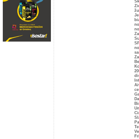
Sk
Zi
žu
Je
bi
no
no
Za
Su
SP
no
sa
Za
Be
Ko
20
di
In
Ai
ce
Ga
Da
Bi
U
Ci
Sl
P
Te
Ve
Fr