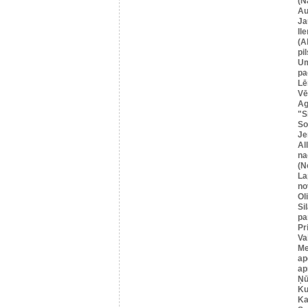
(N
Au
Ja
Il
(A
pil
U
pa
Lē
Vē
Ag
"S
So
Je
Al
na
(N
La
no
Ol
Si
pa
Pr
Va
Me
ap
ap
Ņū
Ku
Ka