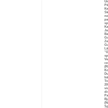
Um
Pē
Ķe
Sk
no
pa
sp
Ka
Ja
Ba
Go
Ze
Gu
Lā
"O
sp
Ve
ce
(R
Ķo
Du
bā
Tr
20
vi
di
Pa
Bj
(N
Sp