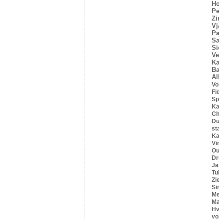
Ho
Pe
Z
Vj
Pa
Sa
Si
Ve
Ka
Ba
Al
Vo
Fi
Sp
Ka
C
Du
st
Ka
Vi
Ou
Dr
Ja
Tu
Zi
Si
Me
Ma
Hv
vo