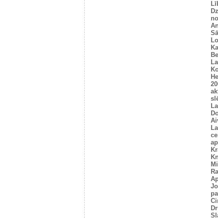
Lī
Dz
no
An
Sā
L
Ka
Be
La
Ko
He
20
ak
sl
La
Do
Ai
La
ce
ap
Kr
Kn
Mi
R
Ap
Jo
pa
Ci
Dr
Sl