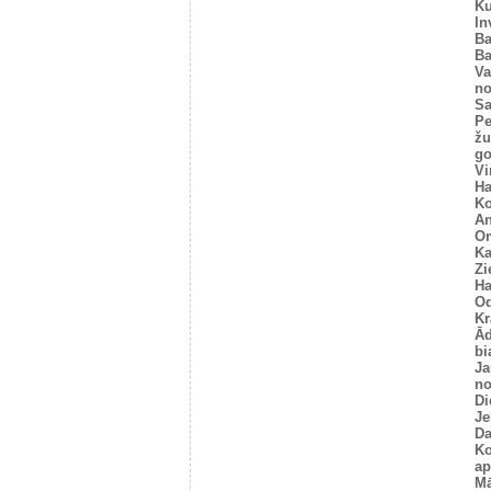
Ku
In
Ba
Ba
Va
no
Sa
Pe
žu
go
Vi
Ha
Ko
An
O
K
Zi
Ha
O
Kr
Ād
bi
Ja
no
Di
Je
Da
Ko
ap
Mā