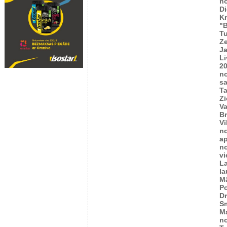
n
Di
K
"B
T
Ze
J
Lī
2
n
sa
T
Zi
Va
Br
Vi
n
ap
n
vi
L
l
M
Po
Dr
Sm
M
n