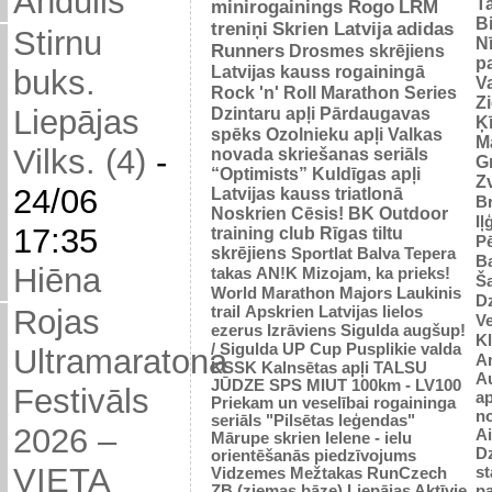
Andulis
Ta
minirogainings Rogo
LRM
B
treniņi
Skrien Latvija
adidas
Stirnu
N
Runners
Drosmes skrējiens
p
Latvijas kauss rogainingā
buks.
Va
Rock 'n' Roll Marathon Series
Z
Dzintaru apļi
Pārdaugavas
Liepājas
Ķ
spēks
Ozolnieku apļi
Valkas
M
Vilks. (4)
-
novada skriešanas seriāls
Gr
“Optimists”
Kuldīgas apļi
Zv
24/06
Latvijas kauss triatlonā
Br
Noskrien Cēsis!
BK
Outdoor
Iļ
17:35
training club
Rīgas tiltu
Pē
skrējiens
Sportlat Balva
Tepera
Ba
Hiēna
takas
AN!K
Mizojam, ka prieks!
Š
World Marathon Majors
Laukinis
Dz
trail
Apskrien Latvijas lielos
Rojas
V
ezerus
Izrāviens
Sigulda augšup!
K
/ Sigulda UP Cup
Pusplikie valda
Ultramaratona
An
KSSK
Kalnsētas apļi
TALSU
Au
JŪDZE
SPS
MIUT
100km - LV100
Festivāls
ap
Priekam un veselībai
rogaininga
n
seriāls "Pilsētas leģendas"
2026 –
Ai
Mārupe skrien
Ielene - ielu
D
orientēšanās piedzīvojums
VIETA
st
Vidzemes Mežtakas
RunCzech
p
ZB (ziemas bāze)
Liepājas Aktīvie