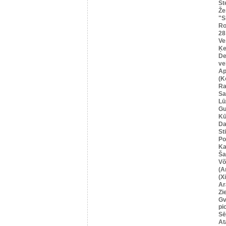
St
Že
"S
Ro
28
Ve
Ķe
De
ve
Ap
(K
Ra
Sa
Lū
G
Kū
Da
St
Po
Ka
Šau
Võ
(A
(X
Ar
Zi
Gv
pi
Sē
At