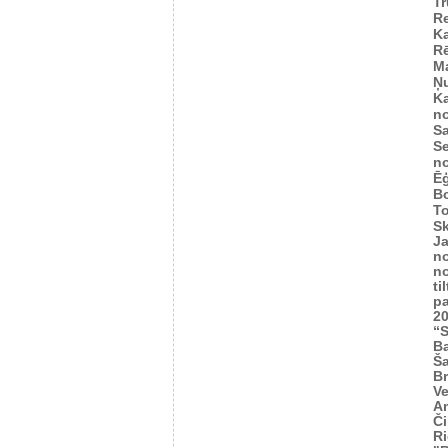
T
R
Ka
R
M
Ņu
K
n
Sa
Se
n
Ēģ
B
To
S
J
n
n
ti
p
2
“S
Ba
Š
Br
Ve
A
Č
Ri