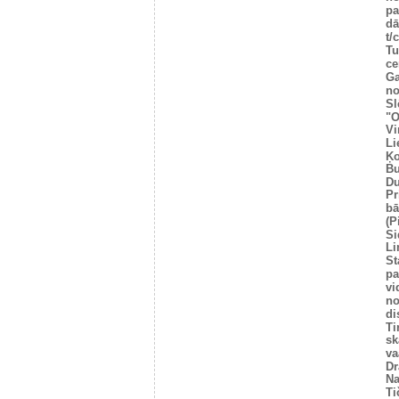
pa
dā
t/
Tu
ce
Ga
no
Sl
"O
Vi
Li
Ķo
Bu
Du
Pr
bā
(P
Si
Li
St
pa
vi
no
di
Ti
sk
va
Dr
Na
Ti