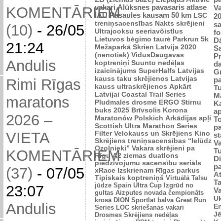
vakari
Alūksnes pavasaris
atlase
V
KOMENTĀRIEM
IAU Pasaules kausam 50 km
LSC
2
treniņsacensības
Nakts skrējieni
sa
(10)
-
26/05
Ultrajooksu seeriavõistlus
fo
Lietuvos bėgimo taurė
Parkrun 5k
Dā
21:24
Mežaparkā
Skrien Latvija 2020
S
(nenotiek)
VidusDaugavas
Pr
Andulis
koptreniņi
Suunto nedēļas
d
izaicinājums
SuperHalfs
Latvijas
Gr
kauss taku skrējienos
Latvijas
p
Rimi Rīgas
kauss ultraskrējienos
Apkārt
Tu
Latvijai
Coastal Trail Series
M
maratons
Pludmales drosme
ERGO Stirnu
Ka
buks 2025
Brīvsolis
Korona
ap
2026 –
Maratonów Polskich
Arkādijas apļi
T
Scottish Ultra Marathon Series
p
VIETA
Filter Velokauss un Skrējiens
Kino
s
Skrējiens
treniņsacensības “Ielūdz
V
Ozolnieki”
Vakara skrējieni pa
T
KOMENTĀRIEM
Rīgu
A2 ziemas duatlons
Di
piedzīvojumu sacensību seriāls
p
(37)
-
07/05
xRace
Izskrienam Rīgas parkus
A
Tipiskais koptreniņš
Virtuālā Talsu
T
jūdze
Spain Ultra Cup
Izgrūd no
23:07
Va
gultas
Aizputes novada čempionāts
Uk
krosā
DION Sportlat balva
Great Run
Andulis
E
Series
LOC skriešanas vakari
Jē
Drosmes Skrējiens nedēļas