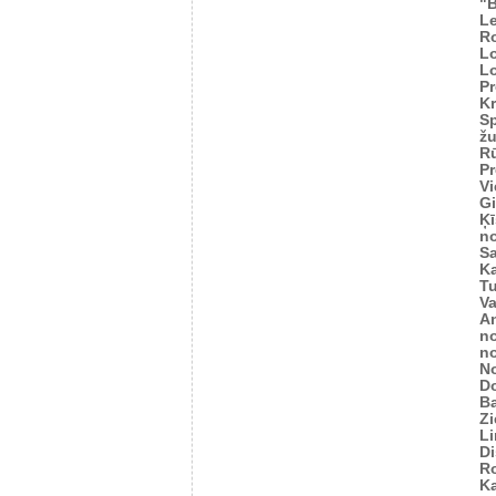
"
Le
R
L
L
Pr
Kr
Sp
žu
Rū
Pr
Vi
Gi
Ķī
n
S
K
Tu
V
An
n
n
N
D
Ba
Zi
L
Di
R
Ka