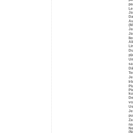
pa
Le
Ja
Da
Au
(M
Ja
Ja
Il
Al
Li
Du
pļ
U
sa
Dā
Te
Je
Ir
Pl
Pi
ku
De
vo
Us
Je
pu
Za
na
Ne
(N