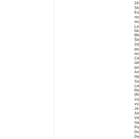
20
Sk
Es
no
mu
Ļa
bā
Me
Ši
Zd
pa
no
Cē
ūd
pa
An
Hj
Sa
Li
Ri
(R
vo
vo
Jē
Al
Vi
Ga
Pu
Do
De