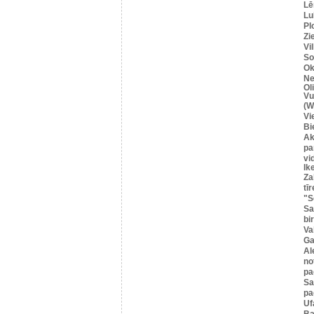
Lē
Lu
Pl
Zi
Vi
So
Ok
Ne
Ol
Vu
(W
Vi
Bi
Ak
pa
vi
Ik
Za
tīr
"S
Sa
bi
Va
Ga
Al
no
pa
S
pa
Uf
Ba