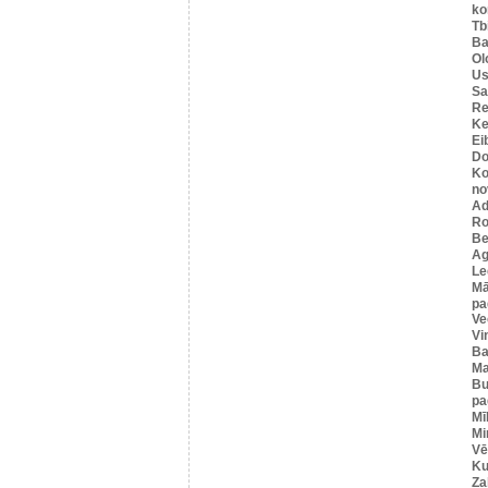
ko
Tbi
Ba
Ol
Us
Sa
Re
Ke
Ei
Do
Ko
no
Ad
Ro
Be
Ag
Le
Mā
pa
Ve
Vi
Ba
Ma
Bu
pa
Mī
Mi
Vē
Ku
Za