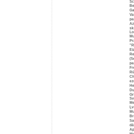
Sc
B
Ga
Va
pa
Az
sk
Lo
Mu
Pr
"R
Ei
R
(S
pa
Fr
Rū
Ch
ez
He
Du
Gr
Sv
Me
Ļv
Mu
Br
Sa
dā
Ap
Mo