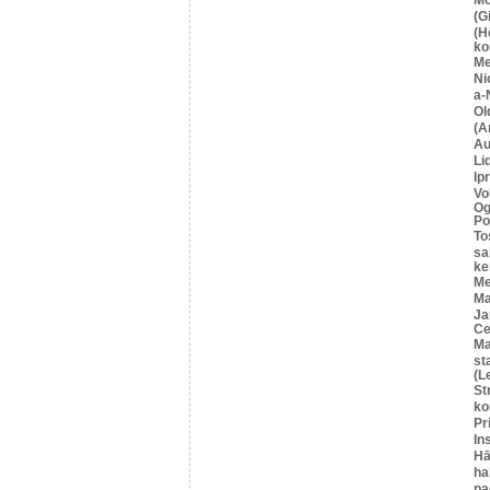
(G
(H
ko
M
Ni
a-
Ol
(A
Au
Li
Ip
Vo
Og
Po
To
sa
ke
Me
Ma
Ja
Се
Ma
st
(L
St
ko
Pr
In
Hā
ha
pa