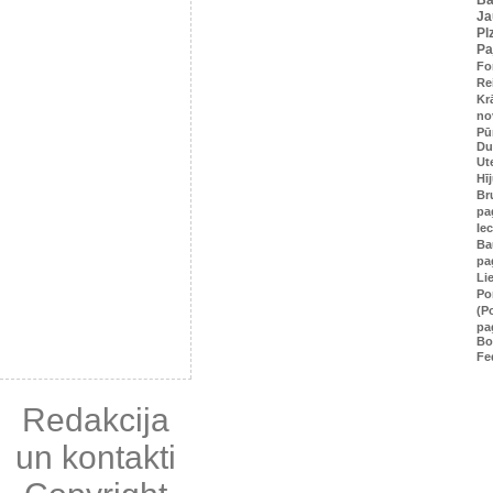
Ja
Pl
Pa
Fo
Re
Kr
no
Pū
Du
Ut
Hī
Br
pa
Ie
Ba
pa
Li
Po
(P
pa
Bo
Fe
Redakcija
un kontakti