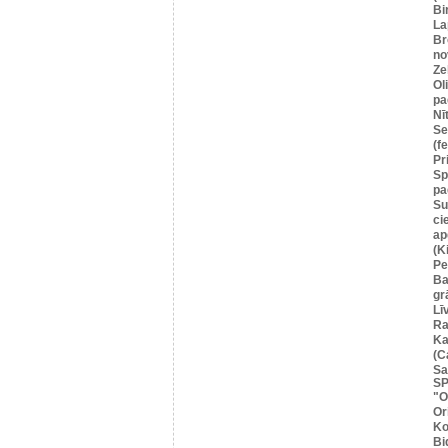
Bi
La
Br
no
Ze
Ol
pa
Nī
Se
(f
Pr
Sp
pa
Su
ci
ap
(K
Pe
Ba
gr
Lī
Ra
Ka
(C
Sa
SP
"O
Or
Ko
Bi