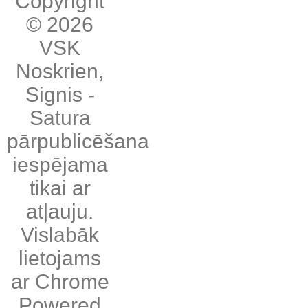
Copyright
© 2026
VSK
Noskrien
,
Signis
-
Satura
pārpublicēšana
iespējama
tikai ar
atļauju.
Vislabāk
lietojams
ar
Chrome
Powered