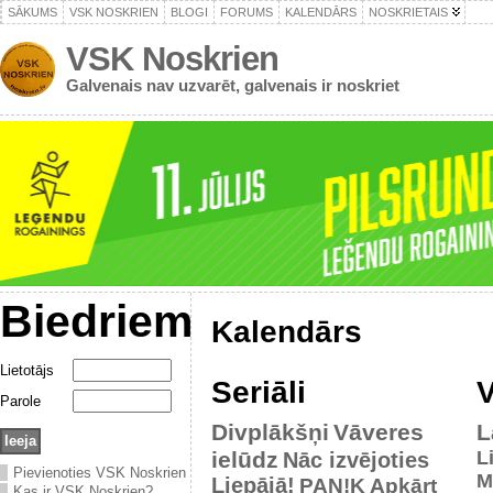
SĀKUMS
VSK NOSKRIEN
BLOGI
FORUMS
KALENDĀRS
NOSKRIETAIS
VSK Noskrien
Galvenais nav uzvarēt, galvenais ir noskriet
Biedriem
Kalendārs
Lietotājs
Seriāli
V
Parole
Divplākšņi
Vāveres
L
ielūdz
L
Nāc izvējoties
Pievienoties VSK Noskrien
M
Liepājā!
PAN!K
Apkārt
Kas ir VSK Noskrien?