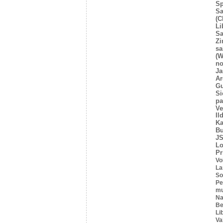
Sp
Sa
(C
Li
Sa
Z
sa
(W
no
Ja
Ar
Gu
Si
pa
Ve
Il
Ka
Bu
JS
L
Pr
Vo
La
So
Pe
mu
Na
Be
Li
Va