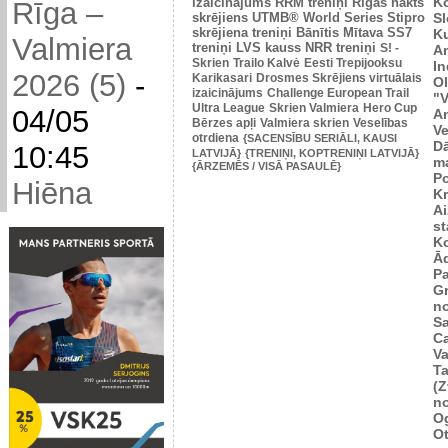
K
izaicinājums
RRM treniņi
Rīgas nakts
Rīga –
skrējiens
UTMB® World Series
Stipro
Sl
skrējiena treniņi
Bānītis
Mītava
SS7
K
Valmiera
treniņi
LVS kauss
NRR treniņi
S! -
A
Skrien
Trailo Kalvė
Eesti Trepijooksu
In
2026 (5)
-
Karikasari
Drosmes Skrējiens virtuālais
Ol
izaicinājums
Challenge European Trail
"V
Ultra League
Skrien Valmiera
Hero Cup
04/05
An
Bērzes apļi
Valmiera skrien
Veselības
Ve
otrdiena
{SACENSĪBU SERIĀLI, KAUSI
D
10:45
LATVIJĀ}
{TRENIŅI, KOPTRENIŅI LATVIJĀ}
m
{ĀRZEMĒS / VISĀ PASAULĒ}
P
Hiēna
K
Ai
st
K
Ā
P
Gr
n
Sa
C
Va
Ta
(Z
n
Og
O