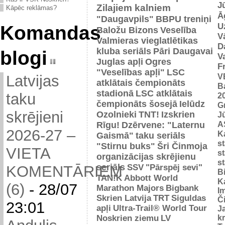
J
Zilajiem kalniem
Kāpēc reklāmas?
Ā
"Daugavpils"
BBPU treniņi
U
Komandas
Baložu Bizons
Veselība
V
Valmieras vieglatlētikas
D
kluba seriāls
Pāri Daugavai
blogi
V
Juglas apļi
Ogres
F
"Veselības apļi"
LSC
V
Latvijas
atklātais čempionāts
B
stadionā
LSC atklātais
taku
2
čempionāts šosejā
Ielūdz
G
skrējieni
Ozolnieki
TNT!
Izskrien
J
A
Rīgu!
Dzērvene: "Laternu
2026-27 –
Ka
Gaismā"
taku seriāls
s
"Stirnu buks"
Šri Činmoja
VIETA
s
organizācijas skrējienu
s
seriāls
SSV
"Pārspēj sevi"
KOMENTĀRIEM
B
TAN!K
Abbott World
K
(6)
-
28/07
Marathon Majors
Bigbank
I
Skrien Latvija
TRT
Siguldas
Č
23:01
apļi
Ultra-Trail® World Tour
J
Noskrien ziemu
LV
k