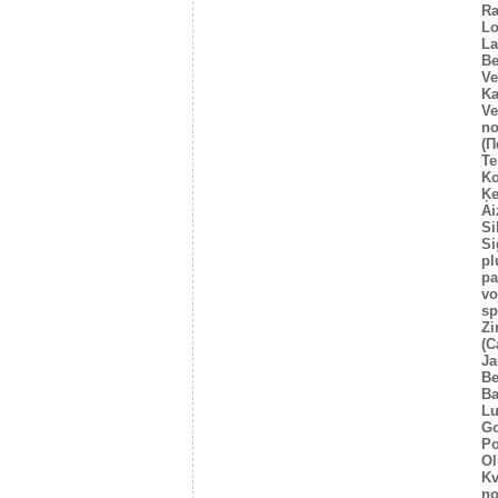
Ra
Lo
La
Be
Ve
Ka
Ve
no
(Π
Te
Ko
Ķe
Ai
Si
Si
pl
pa
vo
sp
Zi
(C
Ja
Be
Ba
Lu
Go
Po
Ol
Kv
no