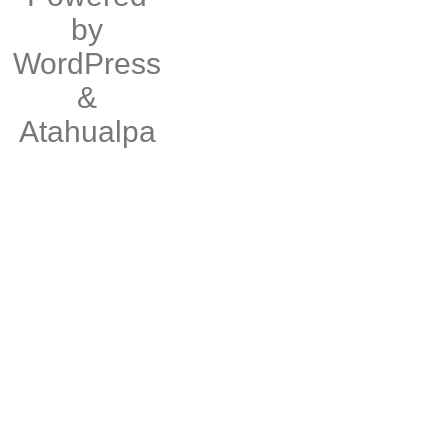
by
WordPress
&
Atahualpa