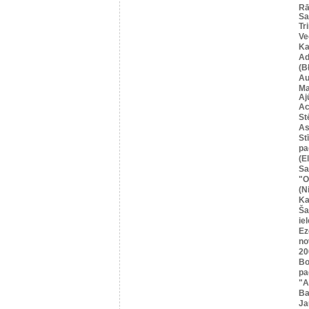
Rā
Sa
Tr
Ve
Ka
Ad
(B
Au
Ma
Aj
Ac
St
As
St
pa
(E
Sa
"O
(N
Ka
Ša
iel
Ez
no
20
Bo
pa
"A
Ba
Ja