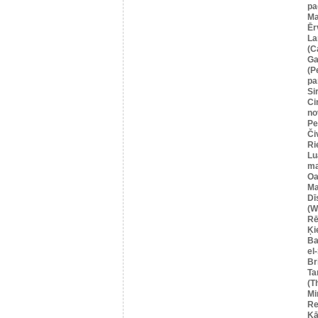
pa
Ma
Ēr
La
(C
Ga
(P
pa
Si
Ci
no
Pe
Či
Ri
Lu
ma
Oa
Ma
Dī
(W
Rē
Ķi
Ba
el
Br
Ta
(T
Mi
Re
Kā