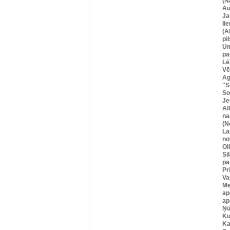
(N
Au
Ja
Il
(A
pil
U
pa
Lē
Vē
Ag
"S
So
Je
Al
na
(N
La
no
Ol
Si
pa
Pr
Va
Me
ap
ap
Ņū
Ku
Ka