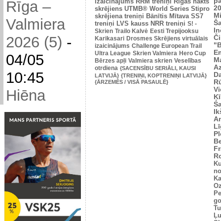
p
izaicinājums
RRM treniņi
Rīgas nakts
Rīga –
2
skrējiens
UTMB® World Series
Stipro
Mi
skrējiena treniņi
Bānītis
Mītava
SS7
Valmiera
Š
treniņi
LVS kauss
NRR treniņi
S! -
In
Skrien
Trailo Kalvė
Eesti Trepijooksu
2026 (5)
-
Č
Karikasari
Drosmes Skrējiens virtuālais
"
izaicinājums
Challenge European Trail
Em
Ultra League
Skrien Valmiera
Hero Cup
04/05
M
Bērzes apļi
Valmiera skrien
Veselības
Az
otrdiena
{SACENSĪBU SERIĀLI, KAUSI
10:45
Da
LATVIJĀ}
{TRENIŅI, KOPTRENIŅI LATVIJĀ}
Rū
{ĀRZEMĒS / VISĀ PASAULĒ}
Vi
Hiēna
Ķī
S
Ik
An
L
Pl
Be
Fr
R
Ku
no
Ka
Oz
Pe
go
Tu
Ļu