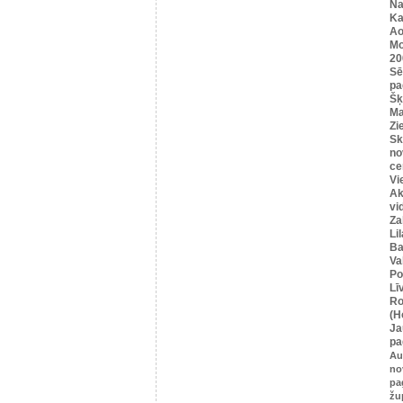
Na
Ka
Ao
Mo
20
Sē
pa
Šķ
Ma
Zi
Sk
no
ce
Vi
Ak
vi
Za
Li
Ba
Va
Po
Lī
Ro
(H
Ja
pa
Au
no
pa
žu