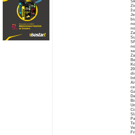
Sk
Zi
žu
Je
bi
no
no
Za
Su
SP
no
sa
Za
Be
Ko
20
di
In
Ai
ce
Ga
Da
Bi
U
Ci
Sl
P
Te
Ve
Fr