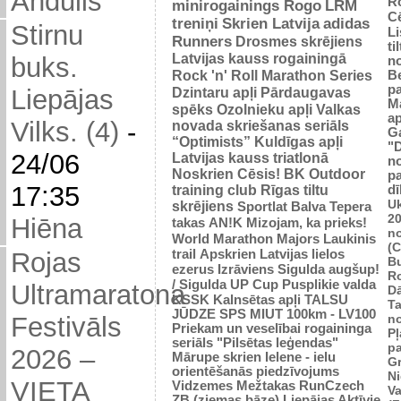
Andulis
R
minirogainings Rogo
LRM
C
treniņi
Skrien Latvija
adidas
Stirnu
L
Runners
Drosmes skrējiens
ti
Latvijas kauss rogainingā
buks.
n
Rock 'n' Roll Marathon Series
Be
p
Dzintaru apļi
Pārdaugavas
Liepājas
M
spēks
Ozolnieku apļi
Valkas
ap
Vilks. (4)
-
novada skriešanas seriāls
G
“Optimists”
Kuldīgas apļi
"
24/06
Latvijas kauss triatlonā
n
Noskrien Cēsis!
BK
Outdoor
p
17:35
training club
Rīgas tiltu
dī
Uk
skrējiens
Sportlat Balva
Tepera
2
Hiēna
takas
AN!K
Mizojam, ka prieks!
n
World Marathon Majors
Laukinis
(
trail
Apskrien Latvijas lielos
Rojas
B
ezerus
Izrāviens
Sigulda augšup!
R
/ Sigulda UP Cup
Pusplikie valda
Ultramaratona
D
KSSK
Kalnsētas apļi
TALSU
Ta
JŪDZE
SPS
MIUT
100km - LV100
n
Festivāls
Priekam un veselībai
rogaininga
Pļ
seriāls "Pilsētas leģendas"
p
2026 –
Mārupe skrien
Ielene - ielu
Gr
orientēšanās piedzīvojums
N
VIETA
Vidzemes Mežtakas
RunCzech
Va
ZB (ziemas bāze)
Liepājas Aktīvie