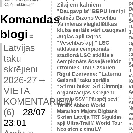
p
Zilajiem kalniem
Kāpēc reklāmas?
D
"Daugavpils"
BBPU treniņi
F
Komandas
Baložu Bizons
Veselība
Š
Valmieras vieglatlētikas
D
kluba seriāls
Pāri Daugavai
blogi
J
Juglas apļi
Ogres
D
"Veselības apļi"
LSC
O
Latvijas
atklātais čempionāts
m
Č
stadionā
LSC atklātais
taku
1
čempionāts šosejā
Ielūdz
Š
skrējieni
Ozolnieki
TNT!
Izskrien
J
Rīgu!
Dzērvene: "Laternu
Va
2026-27 –
Gaismā"
taku seriāls
Kr
"Stirnu buks"
Šri Činmoja
V
VIETA
Au
organizācijas skrējienu
L
seriāls
SSV
"Pārspēj sevi"
KOMENTĀRIEM
Ak
TAN!K
Abbott World
No
(6)
-
28/07
Marathon Majors
Bigbank
vi
Skrien Latvija
TRT
Siguldas
Va
23:01
apļi
Ultra-Trail® World Tour
n
D
Noskrien ziemu
LV