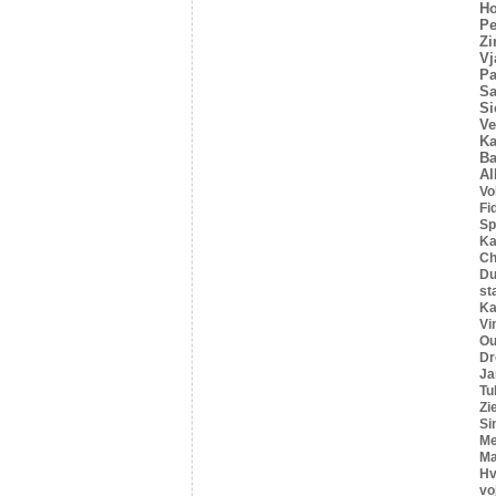
Ho
Pe
Z
Vj
Pa
Sa
Si
Ve
Ka
Ba
Al
Vo
Fi
Sp
Ka
C
Du
st
Ka
Vi
Ou
Dr
Ja
Tu
Zi
Si
Me
Ma
Hv
vo