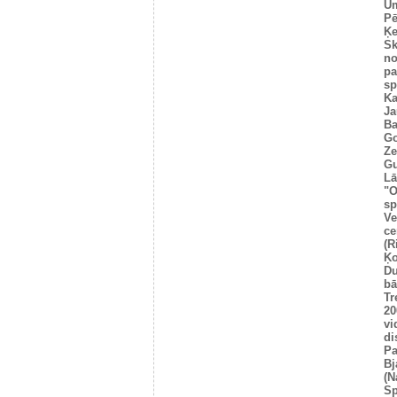
Um
Pē
Ķe
Sk
no
pa
sp
Ka
Ja
Ba
Go
Ze
Gu
Lā
"O
sp
Ve
ce
(R
Ķo
Du
bā
Tr
20
vi
di
Pa
Bj
(N
Sp