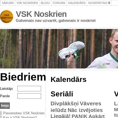
SĀKUMS
VSK NOSKRIEN
BLOGI
FORUMS
KALENDĀRS
NOSKRIETAIS
VSK Noskrien
Galvenais nav uzvarēt, galvenais ir noskriet
Biedriem
Kalendārs
Lietotājs
Seriāli
V
Parole
Divplākšņi
Vāveres
L
ielūdz
M
Nāc izvējoties
Pievienoties VSK Noskrien
It
Liepājā!
PAN!K
Apkārt
Kas ir VSK Noskrien?