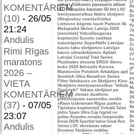
(Z
vakari
Alūksnes pavasaris
atlase
KOMENTĀRIEM
R
IAU Pasaules kausam 50 km
LSC
B
treniņsacensības
Nakts skrējieni
Di
(10)
-
26/05
Ultrajooksu seeriavõistlus
"B
Lietuvos bėgimo taurė
Parkrun 5k
P
21:24
Mežaparkā
Skrien Latvija 2020
J
(nenotiek)
VidusDaugavas
n
Andulis
koptreniņi
Suunto nedēļas
Do
izaicinājums
SuperHalfs
Latvijas
Zi
kauss taku skrējienos
Latvijas
Rimi Rīgas
D
kauss ultraskrējienos
Apkārt
(V
Latvijai
Coastal Trail Series
L
maratons
Pludmales drosme
ERGO Stirnu
m
buks 2025
Brīvsolis
Korona
(P
2026 –
Maratonów Polskich
Arkādijas apļi
l
Scottish Ultra Marathon Series
p
VIETA
Filter Velokauss un Skrējiens
Kino
M
Skrējiens
treniņsacensības “Ielūdz
M
Ozolnieki”
Vakara skrējieni pa
KOMENTĀRIEM
R
Rīgu
A2 ziemas duatlons
2
piedzīvojumu sacensību seriāls
Ķ
(37)
-
07/05
xRace
Izskrienam Rīgas parkus
N
Tipiskais koptreniņš
Virtuālā Talsu
V
jūdze
Spain Ultra Cup
Izgrūd no
23:07
Br
gultas
Aizputes novada čempionāts
D
krosā
DION Sportlat balva
Great Run
Andulis
J
Series
LOC skriešanas vakari
K
Drosmes Skrējiens nedēļas