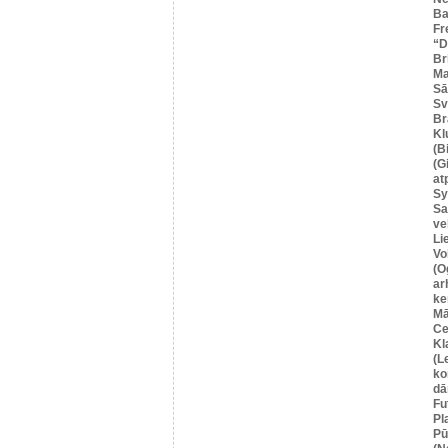
Ba
Fr
“
Br
Ma
Sā
Sv
Br
Kl
(B
(G
at
Sy
Sa
ve
Li
Vo
(O
ar
ke
Mā
Ce
Kl
(L
ko
dā
Fu
Pl
Pū