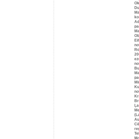
Ok
Du
Ma
ko
A
pa
Ma
Ob
Ei
no
Ro
20
ez
no
Bu
Ma
pa
Mi
Ku
no
Kr
Br
Ļa
Me
(L
Au
Cē
re
Te
Mo