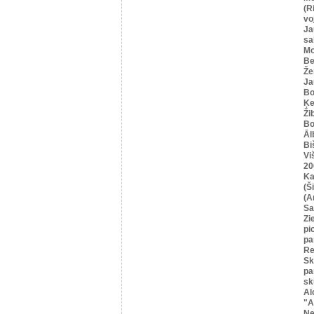
(R
vo
Ja
sa
Mo
Be
Že
Ja
Bo
Ķe
Ži
Bo
Āl
Bi
Vi
20
Ka
(Ši
(A
Sa
Zi
pi
pa
Re
Sk
pa
sk
Al
"A
Ne