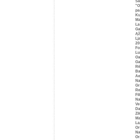
Sa
"O
pa
K
Ma
La
Ga
Ąž
Lj
20
Fo
Lu
Oa
Ga
Rē
Ba
Ae
Na
Gr
Re
Fi
Na
Ve
Da
Zi
Ma
La
Or
Na
Or