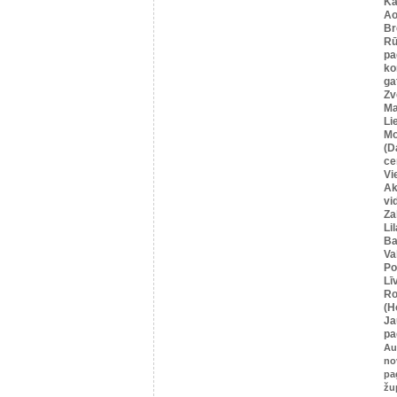
Ka
Ao
Br
Rū
pa
ko
ga
Zv
Ma
Li
Mo
(D
ce
Vi
Ak
vi
Za
Li
Ba
Va
Po
Lī
Ro
(H
Ja
pa
Au
no
pa
žu