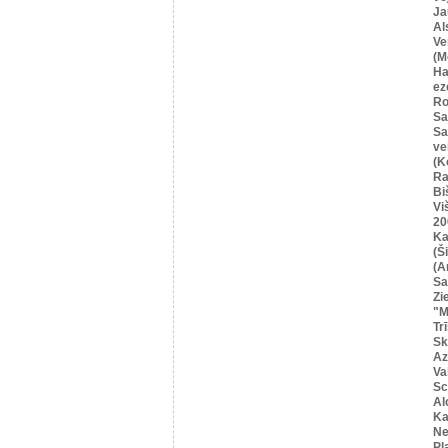
Ja
Al
Ve
(M
Ha
ez
Ro
Sa
Sa
ve
(K
Ra
Bi
Vi
20
Ka
(Ši
(A
Sa
Zi
"M
Tr
Sk
Az
Va
Sc
Al
Ka
Ne
Pļ