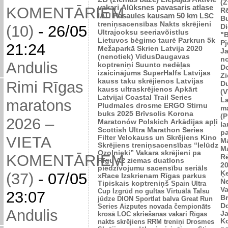
(Z
vakari
Alūksnes pavasaris
atlase
KOMENTĀRIEM
R
IAU Pasaules kausam 50 km
LSC
B
treniņsacensības
Nakts skrējieni
Di
(10)
-
26/05
Ultrajooksu seeriavõistlus
"B
Lietuvos bėgimo taurė
Parkrun 5k
P
21:24
Mežaparkā
Skrien Latvija 2020
J
(nenotiek)
VidusDaugavas
n
Andulis
koptreniņi
Suunto nedēļas
Do
izaicinājums
SuperHalfs
Latvijas
Zi
kauss taku skrējienos
Latvijas
Rimi Rīgas
D
kauss ultraskrējienos
Apkārt
(V
Latvijai
Coastal Trail Series
L
maratons
Pludmales drosme
ERGO Stirnu
m
buks 2025
Brīvsolis
Korona
(P
2026 –
Maratonów Polskich
Arkādijas apļi
l
Scottish Ultra Marathon Series
p
VIETA
Filter Velokauss un Skrējiens
Kino
M
Skrējiens
treniņsacensības “Ielūdz
M
Ozolnieki”
Vakara skrējieni pa
KOMENTĀRIEM
R
Rīgu
A2 ziemas duatlons
2
piedzīvojumu sacensību seriāls
Ķ
(37)
-
07/05
xRace
Izskrienam Rīgas parkus
N
Tipiskais koptreniņš
Spain Ultra
V
Cup
Izgrūd no gultas
Virtuālā Talsu
23:07
Br
jūdze
DION Sportlat balva
Great Run
D
Series
Aizputes novada čempionāts
Andulis
J
krosā
LOC skriešanas vakari
Rīgas
K
nakts skrējiens
RRM treniņi
Drosmes