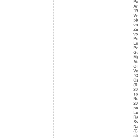
Pa
An
"R
Vi
pl
vo
Zi
vo
Po
Lu
Po
Go
Mā
At
Ol
Ve
"O
Oz
(R
20
sp
R
20
pa
Lu
Ra
Sv
Na
(C
st