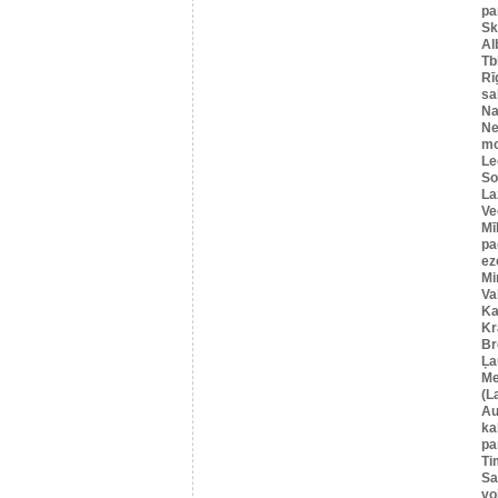
pa
Sk
Al
Tbi
Rī
sa
Na
Ne
mo
Le
So
La
Ve
Mī
pa
ez
Mi
Va
Ka
Kr
Br
Ļa
Me
(L
Au
ka
pa
Ti
Sa
vo