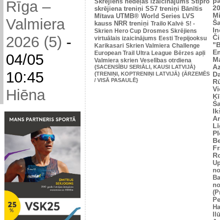
p
Skrējiens nedēļas izaicinājums
Stipro
Rīga –
2
skrējiena treniņi
SS7 treniņi
Bānītis
Mi
Mītava
UTMB® World Series
LVS
Valmiera
Š
kauss
NRR treniņi
Trailo Kalvė
S! -
In
Skrien
Hero Cup
Drosmes Skrējiens
2026 (5)
-
Č
virtuālais izaicinājums
Eesti Trepijooksu
"
Karikasari
Skrien Valmiera
Challenge
Em
European Trail Ultra League
Bērzes apļi
04/05
M
Valmiera skrien
Veselības otrdiena
Az
{SACENSĪBU SERIĀLI, KAUSI LATVIJĀ}
10:45
{TRENIŅI, KOPTRENIŅI LATVIJĀ}
{ĀRZEMĒS
Da
/ VISĀ PASAULĒ}
Rū
Vi
Hiēna
Ķī
S
Ik
An
L
Pl
Be
Fr
R
U
no
Ba
no
(P
Pe
Ha
Il