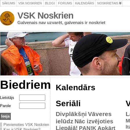
SĀKUMS
VSK NOSKRIEN
BLOGI
FORUMS
KALENDĀRS
NOSKRIETAIS
VSK Noskrien
Galvenais nav uzvarēt, galvenais ir noskriet
Biedriem
Kalendārs
Lietotājs
Seriāli
V
Parole
Divplākšņi
Vāveres
L
ielūdz
M
Nāc izvējoties
Pievienoties VSK Noskrien
It
Liepājā!
PAN!K
Apkārt
Kas ir VSK Noskrien?