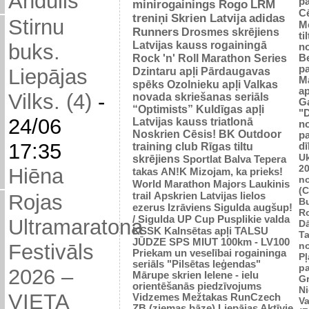
Andulis
p
minirogainings Rogo
LRM
C
treniņi
Skrien Latvija
adidas
Stirnu
M
Runners
Drosmes skrējiens
ti
Latvijas kauss rogainingā
buks.
n
Rock 'n' Roll Marathon Series
Be
p
Dzintaru apļi
Pārdaugavas
Liepājas
M
spēks
Ozolnieku apļi
Valkas
ap
Vilks. (4)
-
novada skriešanas seriāls
G
“Optimists”
Kuldīgas apļi
"
24/06
Latvijas kauss triatlonā
n
Noskrien Cēsis!
BK
Outdoor
p
17:35
training club
Rīgas tiltu
dī
Uk
skrējiens
Sportlat Balva
Tepera
2
Hiēna
takas
AN!K
Mizojam, ka prieks!
n
World Marathon Majors
Laukinis
(
trail
Apskrien Latvijas lielos
Rojas
B
ezerus
Izrāviens
Sigulda augšup!
R
/ Sigulda UP Cup
Pusplikie valda
Ultramaratona
D
KSSK
Kalnsētas apļi
TALSU
Ta
JŪDZE
SPS
MIUT
100km - LV100
n
Festivāls
Priekam un veselībai
rogaininga
Pļ
seriāls "Pilsētas leģendas"
p
2026 –
Mārupe skrien
Ielene - ielu
Gr
orientēšanās piedzīvojums
N
VIETA
Vidzemes Mežtakas
RunCzech
Va
ZB (ziemas bāze)
Liepājas Aktīvie