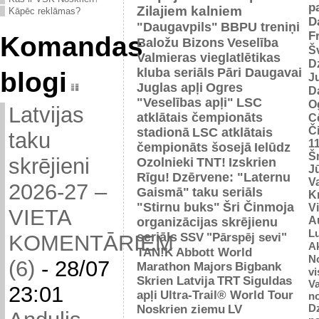
p
Zilajiem kalniem
Kāpēc reklāmas?
D
"Daugavpils"
BBPU treniņi
F
Komandas
Baložu Bizons
Veselība
Š
Valmieras vieglatlētikas
D
kluba seriāls
Pāri Daugavai
blogi
J
Juglas apļi
Ogres
D
"Veselības apļi"
LSC
O
Latvijas
atklātais čempionāts
C
Č
stadionā
LSC atklātais
taku
1
čempionāts šosejā
Ielūdz
Š
skrējieni
Ozolnieki
TNT!
Izskrien
J
Rīgu!
Dzērvene: "Laternu
Va
2026-27 –
Gaismā"
taku seriāls
Kr
"Stirnu buks"
Šri Činmoja
V
VIETA
Au
organizācijas skrējienu
L
seriāls
SSV
"Pārspēj sevi"
KOMENTĀRIEM
Ak
TAN!K
Abbott World
No
(6)
-
28/07
Marathon Majors
Bigbank
vi
Skrien Latvija
TRT
Siguldas
Va
23:01
apļi
Ultra-Trail® World Tour
n
D
Noskrien ziemu
LV