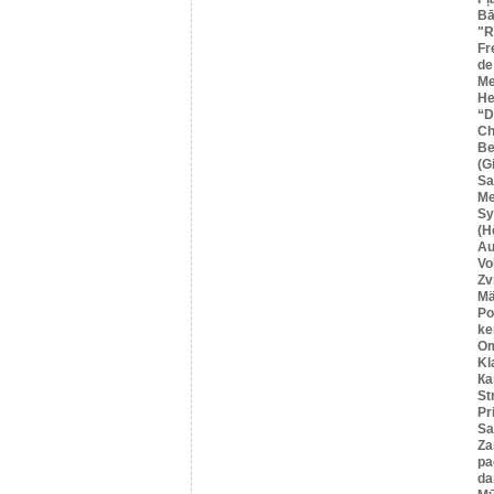
Bā
"R
Fr
de
Me
He
“
Ch
Be
(G
Sa
M
Sy
(H
Au
Vo
Zv
Mä
Po
ke
O
Kl
Ка
St
Pr
Sa
Za
pa
da