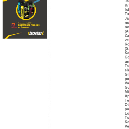
Ja
Kr
Is
T
Ja
no
no
(A
Za
ve
Ro
(S
Ka
G
un
Ta
sl
Gl
pa
Va
Go
Mi
Ap
Tē
Ot
pa
Lo
Tr
Ke
Ve