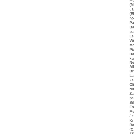
Mū
(M
Ja
(E
no
Pa
Ba
pa
Lē
Vē
M
Pi
Da
ku
Ne
Al
Br
La
Ze
Ol
Nī
Za
pa
Si
Fr
Me
Je
Kr
Ra
(C
SP