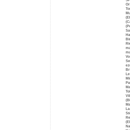
Or
To
Mu
(E
(C
(P
S
Ha
Bi
Ri
ma
ma
Vo
Sw
ez
Br
Le
Mi
Pa
Ma
To
Vi
(B
Ma
La
St
Re
(E
Na