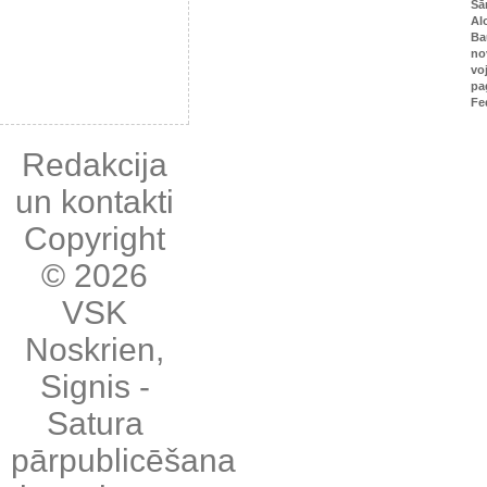
Sā
Al
Ba
no
vo
pa
Fe
Redakcija
un kontakti
Copyright
© 2026
VSK
Noskrien
,
Signis
-
Satura
pārpublicēšana