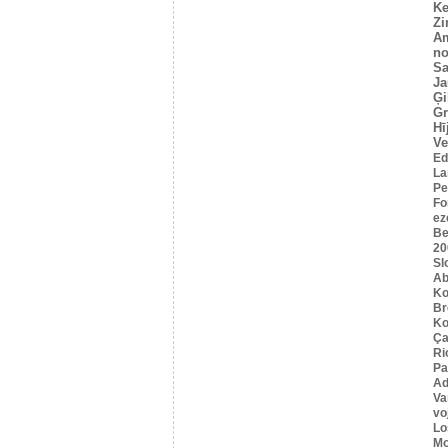
Ke
Z
A
no
Sa
Ja
Ģi
G
Hī
Ve
Ed
La
Pe
Fo
ez
Be
20
Sl
Ab
Ko
B
Ko
Ça
Ri
Pa
Ad
Va
vo
Lo
Mo