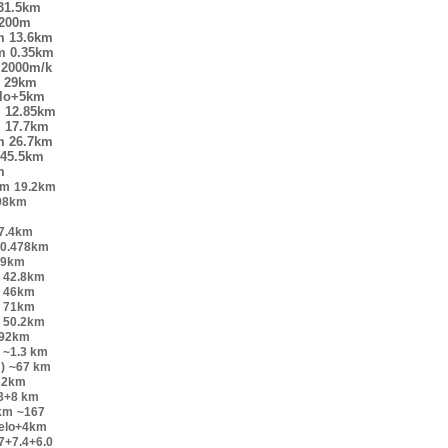
31.5km
200m
m
13.6km
m
0.35km
2000m/k
29km
elo+5km
m
12.85km
m
17.7km
m
26.7km
45.5km
m
km
19.2km
98km
7.4km
0.478km
.9km
42.8km
46km
71km
50.2km
.92km
~1.3 km
)
~67 km
22km
.3+8 km
km
~167
velo+4km
7+7.4+6.0