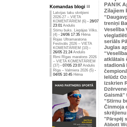
PAN!K
A
Komandas blogi
Zilajiem
Latvijas taku skrējieni
"Daugavp
2026-27 – VIETA
KOMENTĀRIEM (6)
-
28/07
treniņi
Ba
23:01
Andulis
Veselība
Stirnu buks. Liepājas Vilks.
(4)
-
24/06 17:35
Hiēna
vieglatlē
Rojas Ultramaratona
seriāls
Pā
Festivāls 2026 – VIETA
Juglas ap
KOMENTĀRIEM (10)
-
26/05 21:24
Andulis
"Veselība
Rimi Rīgas maratons 2026
atklātais
– VIETA KOMENTĀRIEM
stadionā
(37)
-
07/05 23:07
Andulis
Rīga – Valmiera 2026 (5)
-
čempionā
04/05 10:45
Hiēna
Ielūdz Oz
Izskrien 
Dzērvene
Gaismā"
"Stirnu b
Činmoja 
skrējienu
"Pārspēj s
Abbott Wo