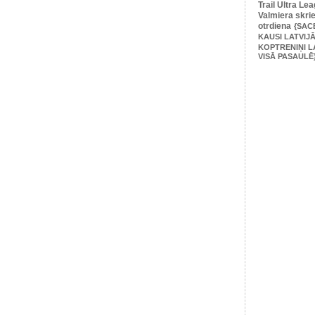
Trail Ultra Le
Valmiera skri
otrdiena
{SAC
KAUSI LATVIJĀ
KOPTRENIŅI L
VISĀ PASAULĒ