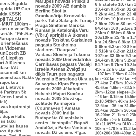
Mārupes novads
Priekuļu
viens
Sigulda
6 h stafete
10.7km
novads 2009
AB dambis
Sigulda UP Cup
13.4km
0.65km
32k
Berlīne
Skotija
alda
KSSK
5.2km
4x2.5km
23.
Grankanārija
Kronvalda
pļi
12.6km
10 jūdzes
6
TALSU
parks
Talsi
Salaspils
Turcija
2.9km
S
MIUT
100km -
22km
80km
~
Prāga
Smiltene
Maroka
84.4km
100 jūdzes
kam un veselībai
Rumānija
Katalonija
Veru
26km
0.55km
6.8km
seriāls "Pilsētas
(Võru) apriņķis
Alūksnes
10x10km
25.4km
1.
Mārupe skrien
novads
Toskāna
Garkalnes
km
24.5km
8.9km
1
u orientēšanās
pagasts
Stokholma
9.6km
6.2km
>20 k
ms
Vidzemes
stadions "Daugava"
3.516km
8.2km
211
unCzech
ZB
Vaidava
Slovēnija
Tukuma
107km
33.6km
9.1k
ze)
Liepājas
novads 2009
Dienvidāfrika
14.4km
8.3km
9.2k
ri
Alūksnes
Carnikavas pagasts
Vecāķi
54.7km
8.7km
10.3
tlase IAU
Izraēla
Atēnas
Zvaigžņu
45km
32 h
6.1km
19k
ausam 50 km
dīķis
Taurupes pagasts
~107 km
119km
0.42
sacensības
Nakts
km
~22 km
~70 km
~
Valensija
Barselona
Ukraina
trajooksu
27.4km
7.43km
10x4.
Salacgrīva
Kipra
Engures
lus
Lietuvos
45.6km
4.6km
~23.5 
novads 2009
Jēkabpils
rė
Parkrun 5k
2km+12km slēpes+2
Helsinki
Majori
Kocēnu
Skrien Latvija
~46 km
0.15km
15.5k
novads 2009
Slovākija
2x10.549km
40km
14
iek)
Zolitūde
Kurmajora
12.5km
~36 km
31.6k
vas koptreniņi
(Courmayeur)
Amatas
29.4km
82.1km
265k
ēļas
novads 2009
Indija
16-20km
21.1km
0.23
s
SuperHalfs
Budapešta
Olimpiskais
5×8.4km
>6 h
128km
uss taku
centrs "Ventspils"
Ropaži
10+11.0975km
DUO ~
Latvijas kauss
Andalūzija
Parīze
Ventspils
10km
~170 km
11.3 k
enos
Apkārt
novads
Dārzciems
Rīgas
100+200+300+400m
2
tal Trail Series