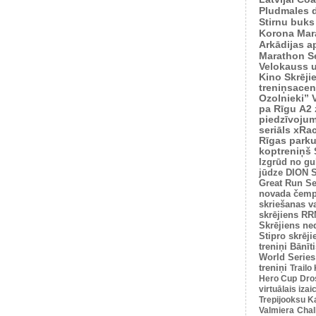
Pludmales 
Stirnu buks
Korona Mar
Arkādijas ap
Marathon S
Velokauss u
Kino Skrēji
treniņsacen
Ozolnieki”
pa Rīgu
A2 
piedzīvoju
seriāls xRa
Rīgas park
koptreniņš
Izgrūd no gu
jūdze
DION S
Great Run Se
novada čemp
skriešanas v
skrējiens
RRM
Skrējiens ne
Stipro skrēji
treniņi
Bānīti
World Series
treniņi
Trailo
Hero Cup
Dro
virtuālais iza
Trepijooksu K
Valmiera
Chal