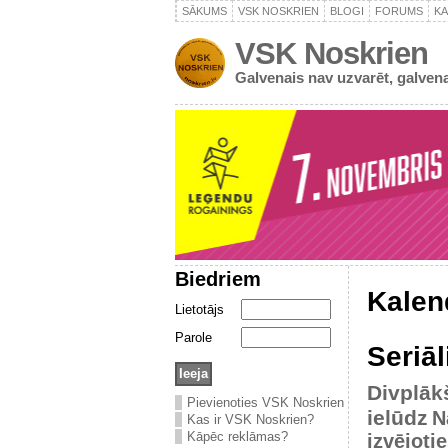
SĀKUMS
VSK NOSKRIEN
BLOGI
FORUMS
K
VSK Noskrien
Galvenais nav uzvarēt, galvena
Biedriem
Kalen
Lietotājs
Parole
Seriāl
Divplāk
Pievienoties VSK Noskrien
ielūdz
N
Kas ir VSK Noskrien?
Kāpēc reklāmas?
izvējoti