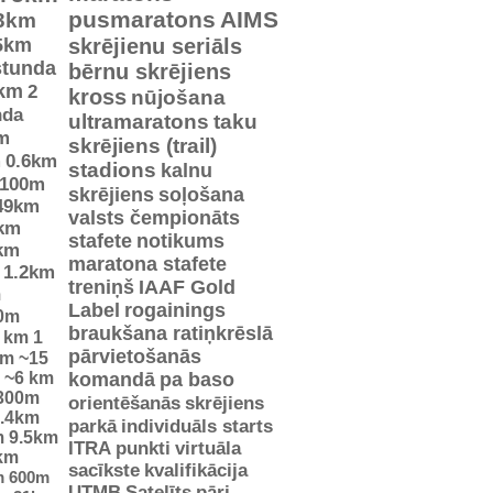
pusmaratons
AIMS
3km
5km
skrējienu seriāls
stunda
bērnu skrējiens
km
2
kross
nūjošana
nda
ultramaratons
taku
m
skrējiens (trail)
m
0.6km
stadions
kalnu
100m
skrējiens
soļošana
49km
valsts čempionāts
km
stafete
notikums
km
maratona stafete
1.2km
treniņš
IAAF Gold
m
Label
rogainings
0m
braukšana ratiņkrēslā
5 km
1
pārvietošanās
km
~15
~6 km
komandā
pa baso
300m
orientēšanās
skrējiens
.4km
parkā
individuāls starts
m
9.5km
ITRA punkti
virtuāla
km
sacīkste
kvalifikācija
m
600m
UTMB
Satelīts
pāri