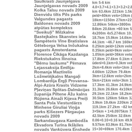
Saulkrasti
Jaunjelgava
km
5-6 km
Jaunjelgavas novads 2009
4.0+3.7+4.1+3.3+3.2+2.
Kolka
Talsu novads 2009
km
63.4km
221km
1.5
Dienvidu tilts
Pils parks
peld+40km velo+10km 
Valgundes pagasts
18km+1150m
27km+2
Baldones novads 2009
12.86km
54km+3800m
atpūtas komplekss
84km
20.6km
>60 km
“Sveikuļi”
Milzkalne
4x200m
4x5.274km
10
Bastejkalns
Skanstes iela
18.7km
15.9km
14.6km
Šampēteris
Vīne
Bratislava
44.1km
~46.7 km
160k
Gēteborga
Velsa
Inčukalna
0.25km peld+12km vel
pagasts
Amsterdama
0.35km peld+9km velo
Florence
Čikāga
Kazdanga
1.05km peld+36km vel
Riekstukalns
Ilinoisa
17.8km
27.6km
0.1km s
"Bērnu laukums"
Pērnava
ūdenī+0.1km+0.3km ve
Lejassaksija
Emīlija-
2km+8.4km velo+1km
Romanja
Maztīrelis
4.66km
122km
79.4km
3km+12.6km velo+2km
Ložmetējkalns
Mangaļi
5km+21km velo+3km
1
Lombardija
Ērgļi
Provansa-
17.3km
41.3km
24.9km
Alpi-Azūra Krasts
Vidzeme
31.3km
26.6km
4x10k
Pļaviņas
Splitas-Dalmācijas
29.1km
22.1km
18.2km
županija
Piltene
Āžu kalns
30.5km
126km
54km
3
Rūjiena
Ainaži
Kijeva
Preiļi
3.9km
19.4km
220km
2
Santa Pola
Viesturdārzs
119.1km
27.2km
~82 k
Minhene
Giruliai
Viņģa
3×5km + 1×6.0975km
7
parks
Ķīšezers
Pārgaujas
42.5km
254km
32.6km
novads 2009
0.06+0.10+0.16 km
49.
Sarkandaugava
Kambodža
9.57km
83.9km
81.7km
Ekvadora
Turīna
Ikšķiles
15+30+69km
170.4km
novads
Vankūvera
Enshede