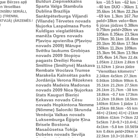
Bulduri
Ziepniekkalns
ague
Bērzes apļi
km
~10.5 km
~62 km
Sparta
Valga
Stambula
en
Veselības
~40 km
DUO ~36km
1
Dublina
Brazīlija
ENSĪBU SERIĀLI,
35.6km
14.9km
22.2k
Sanktpēterburga
Viljandi
}
{TRENIŅI,
~69 km
1.3km
167.7k
(Vīlande)
Tērvetes novads
ATVIJĀ}
{ĀRZEMĒS /
peld+18km velo+4km
}
Ņujorka
Laspalmasa
Porto
6 jūras jūdzes
0.38km
0.75km peld+20km v
Kuldīgas vieglatlētikas
105km
0.35km
23.5k
manēža
Ogres novads
170km
30.1km
18.4k
Pļaviņu apvienība (Pļaviņu
20.1km
30.6km
17.5k
novads 2009)
Mārupe
150km
11.2km
109km
Svētku laukums
Grobiņas
15.3km
94.3km
13.9k
novads 2009
Stopiņu
195.4km
14.7km
22.4
pagasts
Dreiliņi
Roma
1.05km
2.11km
2.8km
Smiltīne (Smiltynė)
Maskava
11.52km
1 jūras jūdze
Rembate
Vroclava
Trumse
"Vienotības kilometrs"
Marakeša
Kalnsētas parks
2.34km
4x5km
27.3km
Jordānija
Verona
Rēzeknes
0.94km
104km
99km
6
novads
Madeira
Madonas
35.1km
21.2km
27.5km
novads 2009
Nica
Ņujorkas
26.1km
21.7km
~38 km
štats
Kauguri
Bieriņi
18.8km
~0.7 km
173km
12.2km
19.8km
18.5km
Ķekavas novads
Cēsu
140km
81km
1 jūdze
1
novads
Hopkintona
Nemme
1.25km
88.5km
~55 km
(Nõmme)
Saloniki
Skrunda
46×(~21km)
41×(~21km
Venēcija
Valkas novads
168km
41km
7×3km
2
Luksemburga
Ēģipte
Ķīna
5x5km
7.8+9.7+10.4+6
Brisele
Bostona
4x1km
~5.8 km
10.565
Masačūsetsa
Tokija
km
0.4km peld+20km 
Dobeles novads
Sevilja
22.5km
10.3+10.8km
7.