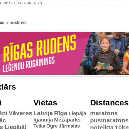
ALENDĀRS
NOSKRIETAIS
is ir noskriet
dārs
i
Vietas
Distances
šņi
Vāveres
Latvija
Rīga
maratons
Liepāja
Igaunija
Mežaparks
pusmaratons
āc
Teika
Ogre
Jūrmalas
es Liepājā!
noteikta
10k