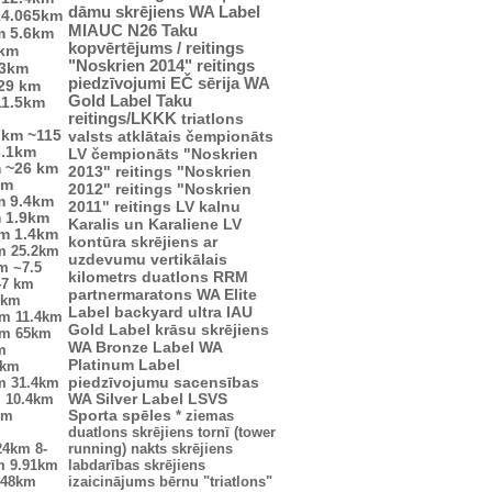
dāmu skrējiens
WA Label
14.065km
MIAUC
N26
Taku
m
5.6km
kopvērtējums / reitings
4km
"Noskrien 2014" reitings
.3km
piedzīvojumi
EČ
sērija
WA
29 km
Gold Label
Taku
11.5km
reitings/LKKK
triatlons
7km
~115
valsts atklātais čempionāts
3.1km
LV čempionāts
"Noskrien
m
~26 km
2013" reitings
"Noskrien
km
2012" reitings
"Noskrien
m
9.4km
2011" reitings
LV kalnu
m
1.9km
Karalis un Karaliene
LV
km
1.4km
kontūra
skrējiens ar
m
25.2km
uzdevumu
vertikālais
km
~7.5
kilometrs
duatlons
RRM
47 km
partnermaratons
WA Elite
2km
Label
backyard ultra
IAU
km
11.4km
Gold Label
krāsu skrējiens
km
65km
WA Bronze Label
WA
m
Platinum Label
5km
piedzīvojumu sacensības
m
31.4km
m
10.4km
WA Silver Label
LSVS
km
Sporta spēles
*
ziemas
duatlons
skrējiens tornī (tower
24km
8-
running)
nakts skrējiens
m
9.91km
labdarības skrējiens
.48km
izaicinājums
bērnu "triatlons"