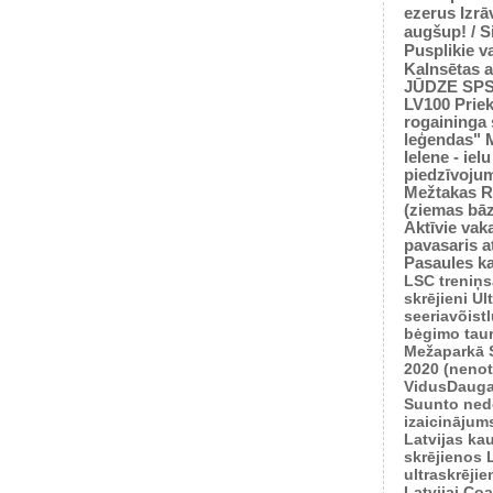
ezerus
Izrā
augšup! / 
Pusplikie v
Kalnsētas a
JŪDZE
SP
LV100
Prie
rogaininga 
leģendas"
Ielene - iel
piedzīvoju
Mežtakas
R
(ziemas bā
Aktīvie vaka
pavasaris
a
Pasaules k
LSC treniņ
skrējieni
Ul
seeriavõist
bėgimo tau
Mežaparkā
2020 (nenot
VidusDauga
Suunto ned
izaicinājum
Latvijas ka
skrējienos
ultraskrēji
Latvijai
Coas