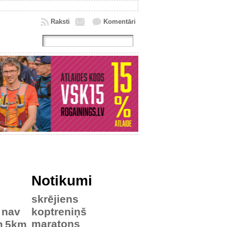
Raksti
Komentāri
Notikumi
skrējiens
nav
koptreniņš
maratons
m
5km