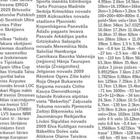
Sporta manēža
Edinburga
4.95km
2.6km
14.5km
drosme
ERGO
Tartu
Poznaņa
Madride
10km+16.195km+16k
 2025
Brīvsolis
Serbija
Krimuldas novads
2km+3.24km+3.2km
5
atonów Polskich
100+200+400+800m
0
2009
Aizkraukles novada
ļi
Scottish Ultra
peld+5km velo+1km
stadions
Pļavnieki
eries
Filter
12.8km
34km
3x7.03
Kopenhāgena
Panevēža
n Skrējiens
16.6km
17.2km
11.6k
Ādažu pagasts
Iecava
ens
16.8km
37.8km
82km
Pasvale
Arkādijas parks
sības “Ielūdz
km
28km
10km + 11.
Grīziņkalns
Salaspils
Vakara skrējieni
39km
3.4km
1.5 h
5.9
novads
Meremõisa
Nida
ziemas duatlons
km
~0.8 km
11.9km
~
Saločiai
Hamburga
mu sacensību
~27 km
~2.5 km
~80 
Carnikava
Bauska
Valensija
ce
Izskrienam
km
~110 km
3.8km
5
(reģions)
Hānja
Taurupes
us
Tipiskais
63.3km
86km
35.4km
stacija (Zvaigznītes)
Spain Ultra Cup
jūdze
3 jūras jūdzes
Jelgavas novads 2009
ltas
Virtuālā Talsu
0.89125km
7.6km
2.6
Rēzekne
Ogres Zilie kalni
portlat balva
1.7825km
0.06km
89k
ries
Aizputes
Roja
Otepē
Bukareste
km
125km
7.35km
2.
ionāts krosā
LOC
Ķeguma novads
Cīrihe
13.7km
13.8km
15.4k
akari
Rīgas nakts
Kauņa
Dienvidkoreja
~71 km
1600m
~53 k
 treniņi
Drosmes
12+9+12+9km
~34 km
Islande
Krakova
atpūtas
dēļas izaicinājums
24.3km
7-10km
10.5+
vieta "Beberliņi"
Zaķusala
ena treniņi
SS7
6.7km
~130 km
2.3km
Tukuma novads
Pjemonta
s
Mītava
UTMB®
170.9km
0.2km peld+
Zeltiņi
Biķernieku iela
LVS kauss
NRR
velo+2km
102km
110
Jaunmārupe
Reikjavīka
 Kalvė
S! - Skrien
velo
4 h velo
10-12km
Līvāni
Siguldas novads
smes Skrējiens
velo
6-8 km
~0.4 km
~
2009
Elva
Kuldīgas novads
icinājums
Eesti
1.3568km
5.4272km
"
Bābelītis
Doles sala
arikasari
Skrien
trase"
130km
~128 k
Alūksne
Olaine
Taivāna
lenge European
~68 km
~85 km
~28 