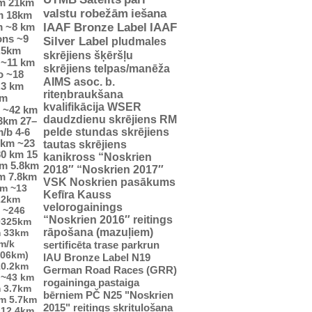
m
21km
valstu robežām
iešana
m
18km
m
~8 km
IAAF Bronze Label
IAAF
ons
~9
Silver Label
pludmales
.5km
skrējiens
šķēršļu
~11 km
skrējiens
telpas/manēža
o
~18
AIMS asoc. b.
.3 km
riteņbraukšana
km
kvalifikācija WSER
~42 km
daudzdienu skrējiens
RM
23km
27–
pelde
stundas skrējiens
m/b
4-6
5km
~23
tautas skrējiens
30 km
15
kanikross
“Noskrien
km
5.8km
2018″
“Noskrien 2017″
m
7.8km
VSK Noskrien pasākums
km
~13
Kefīra Kauss
22km
velorogainings
~246
“Noskrien 2016″ reitings
0325km
rāpošana (mazuļiem)
m
33km
m/k
sertificēta trase
parkrun
706km)
IAU Bronze Label
N19
10.2km
German Road Races (GRR)
~43 km
rogaininga pastaiga
m
3.7km
bērniem
PČ
N25
"Noskrien
km
5.7km
2015" reitings
skrituļošana
12.4km