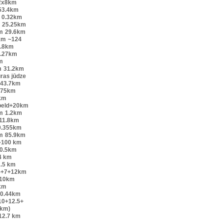
2x8km
53.4km
0.32km
25.25km
m
29.6km
km
~124
.8km
.27km
m
m
31.2km
ūras jūdze
43.7km
.75km
km
peld+20km
m
1.2km
11.8km
0.355km
m
85.9km
~100 km
0.5km
4 km
.5 km
5+7+12km
10km
km
0.44km
10+12.5+
6km)
12.7 km