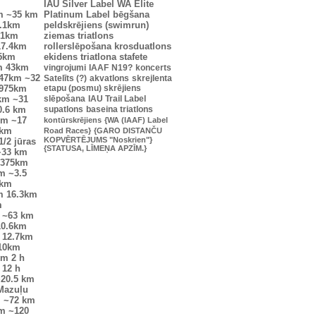
IAU Silver Label
WA Elite
m
~35 km
Platinum Label
bēgšana
.1km
peldskrējiens (swimrun)
.1km
ziemas triatlons
17.4km
rollerslēpošana
krosduatlons
25km
ekidens
triatlona stafete
m
43km
vingrojumi
IAAF
N19?
koncerts
47km
~32
Satelīts (?)
akvatlons
skrejlenta
0975km
etapu (posmu) skrējiens
km
~31
slēpošana
IAU Trail Label
0.6 km
supatlons
baseina triatlons
km
~17
kontūrskrējiens
{WA (IAAF) Label
6km
Road Races}
{GARO DISTANČU
KOPVĒRTĒJUMS "Noskrien"}
1/2 jūras
{STATUSA, LĪMEŅA APZĪM.}
~33 km
7375km
m
~3.5
7km
m
16.3km
m
~63 km
10.6km
12.7km
10km
km
2 h
12 h
20.5 km
Mazuļu
m
~72 km
km
~120