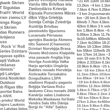
~21 km
11km
10.6k
gbank Skrien
Vanšu tilts
Brīvības iela
13.2km
~4 km
1.1k
T
Siguldas
Ziedoņdārzs
Krievija
7.5km
4.7km
0.25k
-Trail® World
Ķīpsala
Purvciems
Māras
~3 km
2×pusmarat
rien ziemu
LV
dīķis
Viļņa
Grieķija
km
~20 km
8.1km
8
Somija
Čehija
Zviedrija
60m/b
7.7km
4.5km
nings Rogo
42km
0.9km
3 h vel
Austrija
Brīvības
ņi
Skrien
km
1.8km
8.4km
~0
piemineklis
Iļģuciems
idas Runners
0.05km
3.3km
11.7
Lucavsala
Pērnavas
krējiens
4x10.549km
400m/b
apriņķis
Bavārija
Akmens
auss
7.1km
4x100m
18-
tilts
Šamonī (Chamonix)
ā
Rock 'n' Roll
35km
10-13km
100
Dzintari
Norvēģija
Brasa
km
55km
110m/b
2
Series
Dzintaru
Veneto
Mežciems
Klaipēda
km
17km
14.1km
~
ugavas spēks
visa pasaule
Anglija
Īrija
min
10 min
8 h
9.7
apļi
Valkas
Vecrīga
Austrālija
Valka
24km
2.331km
0.1k
riešanas
Harju apriņķis
Ungārija
10.9km
6.4km
~25 
ptimists”
Babītes novads
Horvātija
km
~16 km
13km
4.
pļi
Latvijas
Aizkraukle
Torņakalns
11.1km
23km
101km
tlonā
Noskrien
Dzegužkalns
LSPA
km
85km
~24 km
7.
~19 km
8.6km
6.6k
stadions
Ropažu pagasts
Outdoor
2000m
12.3km
3000
Beļģija
Varšava
Rožu
ub
Rīgas tiltu
1.6km
0.75km
n*(6.
laukums
Cēsu novads 2009
portlat Balva
9.8km
70km
2.1km
Kanāriju salas
Lisabona
s
AN!K
~50 km
53km
9.3km
Meksika
Maskavas forštate
 prieks!
World
27km
3.2km
4x400
Vendra
Salu tilts
Dānija
ajors
Laukinis
10.1km
9.9km
0.45
Berģi
t/c "Alfa"
Saldus
n Latvijas lielos
12.1km
83km
7.3km