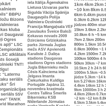
iela
Itālija
Āgenskalns
pkārt
1km
4km
2km
Lietuva
Uzvaras parks
 kalniem
~10 km
8km
0.
Sigulda
Vācija
Spānija
ils"
BBPU
6km
0.4km
pus
Daugavpils
Polija
ložu Bizons
0.3km
0.2km
12
Valmiera
Ozolnieki
Valmieras
jūdzes
400m
stu
Francija
Mangaļsala
VEF
tikas kluba
15km
3.6km
2.2k
Zasulauks
Šveice
Baloži
ri Daugavai
10.8km
6 h
~5 k
Ķekavas novads 2009
ļi
Ogres
7km
2.5km
200m
Dzirciems
Grīziņkalna
s apļi"
LSC
800m
1.5km
10.5
parks
Jūrmala
Juglas
0.8km
3000m
~1 
 čempionāts
mežs
ASV
Apvienotā
Karaliste
J. Daliņa
4.2km
1500m
7.2
LSC atklātais
stadions
Daugavas
100km
5000m
4 h
ts šosejā
stadions
Ogres stadions
50km
30km
~7 k
olnieki
TNT!
Jugla
Biķernieku mežs
10.5km
2 h
24 h
6
Rīgu!
Cēsis
Kalnciema iela
1000m
5.5km
~0.
: "Laternu
Jelgava
Imanta
jūdze
5.3km
~14 
taku seriāls
Čiekurkalns
Kuldīga
km
5.274km
16km
uks"
Šri
Portugāle
Japāna
11.
4.4km
14km
12 h
organizācijas
novembra krastmala
9km
10000m
3 h
2
Centrs
Tallina
Šmerlis
 seriāls
SSV
4.8km
20km
0.7k
Biķernieku KSB
~2 km
~12 km
8.8
evi"
TAN!K
Nīderlande
Jūrmalas
6.5km
3.5km
5.4k
rld Marathon
parks
Ventspils
Kanāda