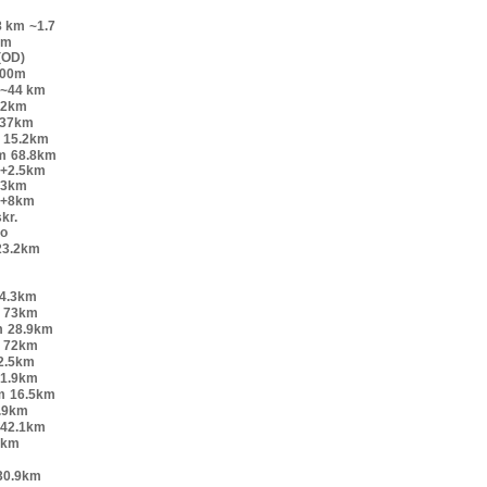
8 km
~1.7
km
(OD)
200m
~44 km
52km
.37km
15.2km
m
68.8km
o+2.5km
+3km
o+8km
kr.
lo
23.2km
4.3km
73km
m
28.9km
72km
2.5km
1.9km
m
16.5km
.9km
42.1km
9km
30.9km