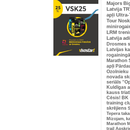
Majors
Bi
Latvija
TR
apļi
Ultra
Tour
Nosk
minirogai
LRM treni
Latvija
ad
Drosmes s
Latvijas k
rogaining
Marathon 
apļi
Pārda
Ozolnieku 
novada sk
seriāls “O
Kuldīgas a
kauss tria
Cēsis!
BK
training cl
skrējiens
S
Tepera taka
Mizojam, ka
Marathon M
trail
Apskrie