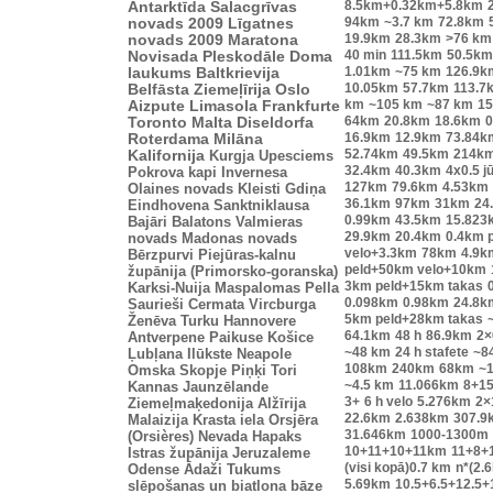
8.5km+0.32km+5.8km
Antarktīda
Salacgrīvas
94km
~3.7 km
72.8km
novads 2009
Līgatnes
19.9km
28.3km
>76 km
novads 2009
Maratona
40 min
111.5km
50.5km
Novisada
Pleskodāle
Doma
1.01km
~75 km
126.9k
laukums
Baltkrievija
10.05km
57.7km
113.7
Belfāsta
Ziemeļīrija
Oslo
km
~105 km
~87 km
15
Aizpute
Limasola
Frankfurte
64km
20.8km
18.6km
0
Toronto
Malta
Diseldorfa
16.9km
12.9km
73.84k
Roterdama
Milāna
52.74km
49.5km
214k
Kalifornija
Kurgja
Upesciems
32.4km
40.3km
4x0.5 j
Pokrova kapi
Invernesa
127km
79.6km
4.53km
Olaines novads
Kleisti
Gdiņa
36.1km
97km
31km
24
Eindhovena
Sanktniklausa
0.99km
43.5km
15.823
Bajāri
Balatons
Valmieras
29.9km
20.4km
0.4km 
novads
Madonas novads
velo+3.3km
78km
4.9k
Bērzpurvi
Piejūras-kalnu
peld+50km velo+10km
župānija (Primorsko-goranska)
3km peld+15km takas
Karksi-Nuija
Maspalomas
Pella
0.098km
0.98km
24.8k
Saurieši
Cermata
Vircburga
5km peld+28km takas
Ženēva
Turku
Hannovere
64.1km
48 h
86.9km
2×
Antverpene
Paikuse
Košice
~48 km
24 h stafete
~8
Ļubļana
Ilūkste
Neapole
108km
240km
68km
~1
Omska
Skopje
Piņķi
Tori
~4.5 km
11.066km
8+1
Kannas
Jaunzēlande
3+
6 h velo
5.276km
2×
Ziemeļmaķedonija
Alžīrija
22.6km
2.638km
307.9
Malaizija
Krasta iela
Orsjēra
31.646km
1000-1300m
(Orsières)
Nevada
Hapaks
10+11+10+11km
11+8+
Istras župānija
Jeruzaleme
(visi kopā)0.7 km
n*(2.
Odense
Ādaži
Tukums
5.69km
10.5+6.5+12.5+
slēpošanas un biatlona bāze