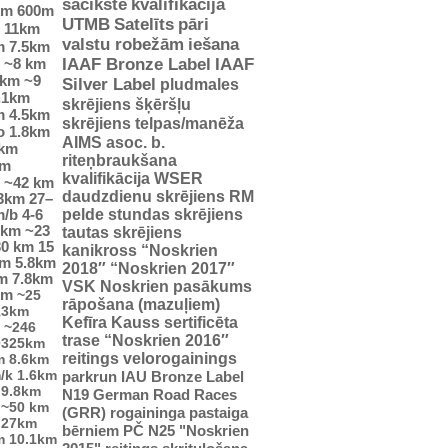
sacīkste
kvalifikācija
km
600m
UTMB
Satelīts
pāri
11km
valstu robežām
iešana
m
7.5km
~8 km
IAAF Bronze Label
IAAF
 km
~9
Silver Label
pludmales
.1km
skrējiens
šķēršļu
m
4.5km
skrējiens
telpas/manēža
o
1.8km
AIMS asoc. b.
 km
riteņbraukšana
km
kvalifikācija WSER
~42 km
daudzdienu skrējiens
RM
23km
27–
pelde
stundas skrējiens
m/b
4-6
5km
~23
tautas skrējiens
30 km
15
kanikross
“Noskrien
km
5.8km
2018″
“Noskrien 2017″
m
7.8km
VSK Noskrien pasākums
km
~25
rāpošana (mazuļiem)
13km
Kefīra Kauss
sertificēta
~246
trase
“Noskrien 2016″
0325km
reitings
velorogainings
m
8.6km
/k
1.6km
parkrun
IAU Bronze Label
9.8km
N19
German Road Races
~50 km
(GRR)
rogaininga pastaiga
27km
bērniem
PČ
N25
"Noskrien
m
10.1km