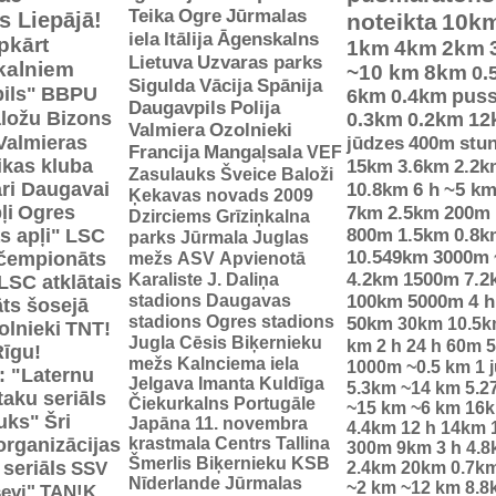
Teika
Ogre
Jūrmalas
es Liepājā!
noteikta
10k
iela
Itālija
Āgenskalns
pkārt
1km
4km
2km
Lietuva
Uzvaras parks
 kalniem
~10 km
8km
0.
Sigulda
Vācija
Spānija
ils"
BBPU
6km
0.4km
pus
Daugavpils
Polija
ložu Bizons
0.3km
0.2km
12
Valmiera
Ozolnieki
Valmieras
jūdzes
400m
stu
Francija
Mangaļsala
VEF
tikas kluba
15km
3.6km
2.2k
Zasulauks
Šveice
Baloži
ri Daugavai
10.8km
6 h
~5 k
Ķekavas novads 2009
ļi
Ogres
7km
2.5km
200m
Dzirciems
Grīziņkalna
s apļi"
LSC
800m
1.5km
0.8k
parks
Jūrmala
Juglas
10.549km
3000m
 čempionāts
mežs
ASV
Apvienotā
Karaliste
J. Daliņa
4.2km
1500m
7.2
LSC atklātais
stadions
Daugavas
100km
5000m
4 h
ts šosejā
stadions
Ogres stadions
50km
30km
10.5
olnieki
TNT!
Jugla
Cēsis
Biķernieku
km
2 h
24 h
60m
5
Rīgu!
mežs
Kalnciema iela
1000m
~0.5 km
1 
: "Laternu
Jelgava
Imanta
Kuldīga
5.3km
~14 km
5.2
taku seriāls
Čiekurkalns
Portugāle
~15 km
~6 km
16
uks"
Šri
Japāna
11. novembra
4.4km
12 h
14km
organizācijas
krastmala
Centrs
Tallina
300m
9km
3 h
4.8
Šmerlis
Biķernieku KSB
 seriāls
SSV
2.4km
20km
0.7k
Nīderlande
Jūrmalas
~2 km
~12 km
8.8
evi"
TAN!K