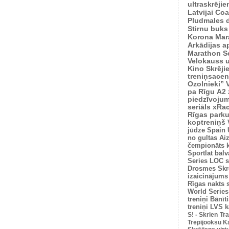
ultraskrēji
Latvijai
Coas
Pludmales 
Stirnu buks
Korona Mar
Arkādijas ap
Marathon S
Velokauss u
Kino Skrēji
treniņsacen
Ozolnieki”
pa Rīgu
A2 
piedzīvoju
seriāls xRa
Rīgas park
koptreniņš
jūdze
Spain 
no gultas
Ai
čempionāts 
Sportlat balv
Series
LOC s
Drosmes Skr
izaicinājums
Rīgas nakts 
World Series
treniņi
Bānīti
treniņi
LVS k
S! - Skrien
Tra
Trepijooksu K