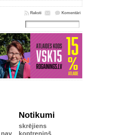
Raksti
Komentāri
Notikumi
skrējiens
nav
koptreniņš