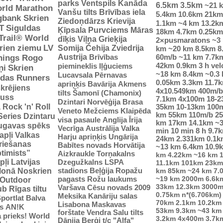
parks
Ventspils
Kanāda
6.5km
3.5km
~21 
rld Marathon
Vanšu tilts
Brīvības iela
5.4km
10.6km
21km
gbank Skrien
Ziedoņdārzs
Krievija
1.1km
~4 km
13.2k
T
Siguldas
Ķīpsala
Purvciems
Māras
18km
4.7km
0.25km
-Trail® World
dīķis
Viļņa
Grieķija
2×pusmaratons
~3
rien ziemu
LV
Somija
Čehija
Zviedrija
km
~20 km
8.5km
8
Austrija
Brīvības
60m/b
~11 km
7.7k
nings Rogo
42km
0.9km
3 h vel
piemineklis
Iļģuciems
ņi
Skrien
~18 km
8.4km
~0.3
Lucavsala
Pērnavas
idas Runners
0.05km
3.3km
11.7
apriņķis
Bavārija
Akmens
krējiens
4x10.549km
400m/b
tilts
Šamonī (Chamonix)
auss
7.1km
4x100m
18-
Dzintari
Norvēģija
Brasa
ā
Rock 'n' Roll
35km
10-13km
100
Veneto
Mežciems
Klaipēda
km
55km
110m/b
2
Series
Dzintaru
visa pasaule
Anglija
Īrija
km
17km
14.1km
~
ugavas spēks
Vecrīga
Austrālija
Valka
min
10 min
8 h
9.7
apļi
Valkas
Harju apriņķis
Ungārija
24km
2.331km
0.1k
riešanas
Babītes novads
Horvātija
~13 km
6.4km
10.9
ptimists”
Aizkraukle
Torņakalns
km
4.22km
~16 km
pļi
Latvijas
Dzegužkalns
LSPA
11.1km
101km
23km
stadions
Beļģija
Ropažu
tlonā
Noskrien
km
85km
~24 km
7.
pagasts
Rožu laukums
~19 km
2000m
6.6k
Outdoor
33km
12.3km
3000m
Varšava
Cēsu novads 2009
ub
Rīgas tiltu
0.75km
n*(6.706km)
Meksika
Kanāriju salas
portlat Balva
70km
2.1km
10.2km
Lisabona
Maskavas
s
AN!K
53km
9.3km
~43 km
forštate
Vendra
Salu tilts
 prieks!
World
3.2km
4x400m
3.7k
Dānija
Berģi
t/c "Alfa"