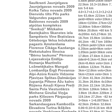
0.4km peld+20km velo
Saulkrasti
Jaunjelgava
22.5km
10.3+10.8km
7.
Jaunjelgavas novads 2009
km
5-6 km
Kolka
Talsu novads 2009
4.0+3.7+4.1+3.3+3.2+2.
Dienvidu tilts
Pils parks
km
63.4km
221km
1.5
Valgundes pagasts
peld+40km velo+10km 
Baldones novads 2009
18km+1150m
27km+2
atpūtas komplekss
12.86km
54km+3800m
“Sveikuļi”
Milzkalne
84km
20.6km
>60 km
Bastejkalns
Skanstes iela
4x200m
4x5.274km
10
Šampēteris
Vīne
Bratislava
18.7km
15.9km
14.6km
Gēteborga
Velsa
Inčukalna
44.1km
~46.7 km
160k
pagasts
Amsterdama
0.25km peld+12km vel
Florence
Čikāga
Kazdanga
0.35km peld+9km velo
Riekstukalns
Ilinoisa
1.05km peld+36km vel
"Bērnu laukums"
Pērnava
17.8km
27.6km
0.1km s
Lejassaksija
Emīlija-
ūdenī+0.1km+0.3km ve
Romanja
Maztīrelis
2km+8.4km velo+1km
Ložmetējkalns
Mangaļi
4.66km
122km
79.4km
Lombardija
Ērgļi
Provansa-
3km+12.6km velo+2km
Alpi-Azūra Krasts
Vidzeme
5km+21km velo+3km
1
Pļaviņas
Splitas-Dalmācijas
17.3km
41.3km
24.9km
županija
Piltene
Āžu kalns
31.3km
26.6km
4x10k
Rūjiena
Ainaži
Kijeva
Preiļi
29.1km
22.1km
18.2km
Santa Pola
Viesturdārzs
30.5km
126km
54km
3
Minhene
Giruliai
Viņģa
3.9km
19.4km
220km
2
parks
Ķīšezers
Pārgaujas
119.1km
27.2km
~82 k
novads 2009
3×5km + 1×6.0975km
7
Sarkandaugava
Kambodža
42.5km
254km
32.6km
Ekvadora
Turīna
Ikšķiles
0.06+0.10+0.16 km
49.
novads
Vankūvera
Enshede
9.57km
83.9km
81.7km