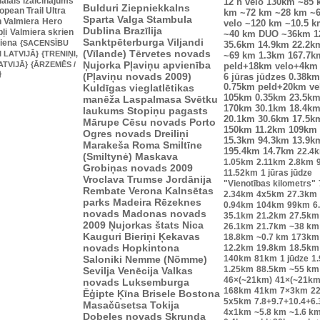
uālais izaicinājums
12 h velo
130km
~85 
Bulduri
Ziepniekkalns
pean Trail Ultra
km
~72 km
~28 km
~
Sparta
Valga
Stambula
n Valmiera
Hero
velo
~120 km
~10.5 k
Dublina
Brazīlija
ļi
Valmiera skrien
~40 km
DUO ~36km
1
Sanktpēterburga
Viljandi
diena
{SACENSĪBU
35.6km
14.9km
22.2k
(Vīlande)
Tērvetes novads
I LATVIJĀ}
{TRENIŅI,
~69 km
1.3km
167.7k
Ņujorka
Pļaviņu apvienība
ATVIJĀ}
{ĀRZEMĒS /
peld+18km velo+4km
}
(Pļaviņu novads 2009)
6 jūras jūdzes
0.38km
Kuldīgas vieglatlētikas
0.75km peld+20km v
105km
0.35km
23.5k
manēža
Laspalmasa
Svētku
170km
30.1km
18.4k
laukums
Stopiņu pagasts
20.1km
30.6km
17.5k
Mārupe
Cēsu novads
Porto
150km
11.2km
109km
Ogres novads
Dreiliņi
15.3km
94.3km
13.9k
Marakeša
Roma
Smiltīne
195.4km
14.7km
22.4
(Smiltynė)
Maskava
1.05km
2.11km
2.8km
Grobiņas novads 2009
11.52km
1 jūras jūdze
Vroclava
Trumse
Jordānija
"Vienotības kilometrs"
Rembate
Verona
Kalnsētas
2.34km
4x5km
27.3km
parks
Madeira
Rēzeknes
0.94km
104km
99km
6
novads
Madonas novads
35.1km
21.2km
27.5km
2009
Ņujorkas štats
Nica
26.1km
21.7km
~38 km
Kauguri
Bieriņi
Ķekavas
18.8km
~0.7 km
173km
novads
Hopkintona
12.2km
19.8km
18.5km
Saloniki
Nemme (Nõmme)
140km
81km
1 jūdze
1
1.25km
88.5km
~55 km
Sevilja
Venēcija
Valkas
46×(~21km)
41×(~21km
novads
Luksemburga
168km
41km
7×3km
2
Ēģipte
Ķīna
Brisele
Bostona
5x5km
7.8+9.7+10.4+6
Masačūsetsa
Tokija
4x1km
~5.8 km
~1.6 k
Dobeles novads
Skrunda