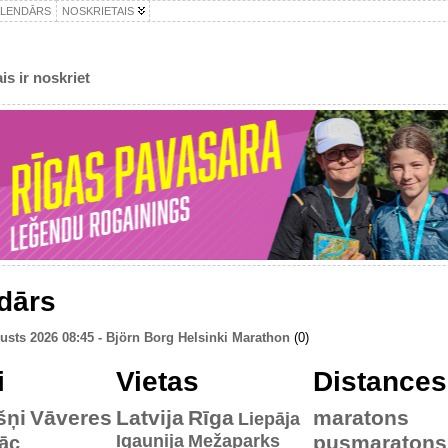
ALENDĀRS
NOSKRIETAIS
is ir noskriet
dārs
usts 2026 08:45 - Björn Borg Helsinki Marathon
(0)
i
Vietas
Distances
šņi
Vāveres
Latvija
Rīga
maratons
Liepāja
Igaunija
Mežaparks
pusmaratons
āc