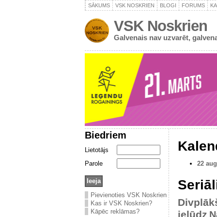
SĀKUMS
VSK NOSKRIEN
BLOGI
FORUMS
K
VSK Noskrien
Galvenais nav uzvarēt, galvena
Biedriem
Kalen
Lietotājs
Parole
22 aug
Seriāl
Pievienoties VSK Noskrien
Divplāk
Kas ir VSK Noskrien?
Kāpēc reklāmas?
ielūdz
N