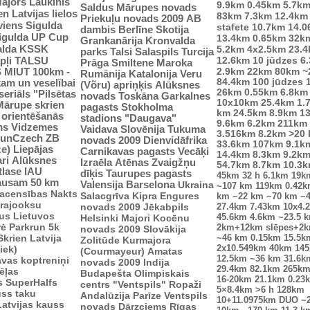
ajors
Laukinis
9.9km
0.45km
5.7k
Saldus
Mārupes novads
n Latvijas lielos
83km
7.3km
12.4km
Priekuļu novads 2009
AB
viens
Sigulda
stafete
10.7km
14.0
dambis
Berlīne
Skotija
Sigulda UP Cup
13.4km
0.65km
32k
Grankanārija
Kronvalda
alda
KSSK
5.2km
4x2.5km
23.
parks
Talsi
Salaspils
Turcija
pļi
12.6km
10 jūdzes
6
TALSU
Prāga
Smiltene
Maroka
2.9km
S
MIUT
100km -
22km
80km
~
Rumānija
Katalonija
Veru
84.4km
100 jūdzes
kam un veselībai
(Võru) apriņķis
Alūksnes
26km
0.55km
6.8km
seriāls "Pilsētas
novads
Toskāna
Garkalnes
10x10km
25.4km
1.
Mārupe skrien
pagasts
Stokholma
km
24.5km
8.9km
1
u orientēšanās
stadions "Daugava"
9.6km
6.2km
211km
ms
Vidzemes
Vaidava
Slovēnija
Tukuma
3.516km
8.2km
>20
unCzech
ZB
novads 2009
Dienvidāfrika
33.6km
107km
9.1k
ze)
Liepājas
Carnikavas pagasts
Vecāķi
14.4km
8.3km
9.2k
ri
Alūksnes
Izraēla
Atēnas
Zvaigžņu
54.7km
8.7km
10.3
tlase IAU
dīķis
Taurupes pagasts
45km
32 h
6.1km
19k
ausam 50 km
Valensija
Barselona
Ukraina
~107 km
119km
0.42
sacensības
Nakts
Salacgrīva
Kipra
Engures
km
~22 km
~70 km
~
trajooksu
novads 2009
Jēkabpils
27.4km
7.43km
10x4.
lus
Lietuvos
45.6km
4.6km
~23.5 
Helsinki
Majori
Kocēnu
rė
Parkrun 5k
2km+12km slēpes+2
novads 2009
Slovākija
Skrien Latvija
~46 km
0.15km
15.5k
Zolitūde
Kurmajora
2x10.549km
40km
14
iek)
(Courmayeur)
Amatas
12.5km
~36 km
31.6k
vas koptreniņi
novads 2009
Indija
29.4km
82.1km
265k
ēļas
Budapešta
Olimpiskais
16-20km
21.1km
0.23
s
SuperHalfs
centrs "Ventspils"
Ropaži
5×8.4km
>6 h
128km
uss taku
Andalūzija
Parīze
Ventspils
10+11.0975km
DUO ~
Latvijas kauss
novads
Dārzciems
Rīgas