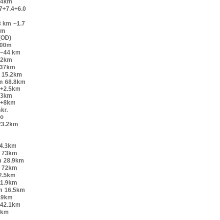
+4km
7+7.4+6.0
8 km
~1.7
km
(OD)
200m
~44 km
52km
.37km
15.2km
m
68.8km
o+2.5km
+3km
o+8km
kr.
lo
23.2km
4.3km
73km
m
28.9km
72km
2.5km
1.9km
m
16.5km
.9km
42.1km
9km