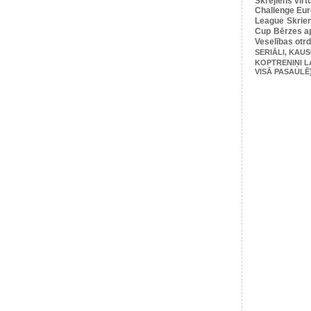
Skrējiens virt
Challenge Euro
League
Skrie
Cup
Bērzes ap
Veselības otr
SERIĀLI, KAUS
KOPTRENIŅI L
VISĀ PASAULĒ