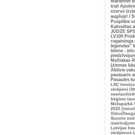
Marathon M
trail
Apskrie
ezerus
Izrā
augšup! / 
Pusplikie v
Kalnsētas a
JŪDZE
SP
LV100
Prie
rogaininga 
leģendas"
Ielene - iel
piedzīvoju
Mežtakas
R
(ziemas bā
Aktīvie vaka
pavasaris
a
Pasaules k
LSC treniņ
skrējieni
Ul
seeriavõist
bėgimo tau
Mežaparkā
2020 (nenot
VidusDauga
Suunto ned
izaicinājum
Latvijas ka
skrējienos