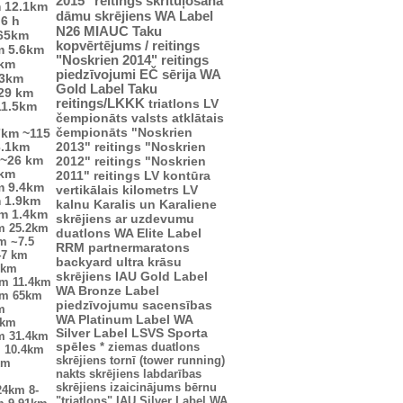
2015" reitings
skrituļošana
m
12.1km
dāmu skrējiens
WA Label
6 h
N26
MIAUC
Taku
65km
kopvērtējums / reitings
m
5.6km
"Noskrien 2014" reitings
4km
piedzīvojumi
EČ
sērija
WA
.3km
Gold Label
Taku
29 km
reitings/LKKK
triatlons
LV
11.5km
čempionāts
valsts atklātais
čempionāts
"Noskrien
7km
~115
2013" reitings
"Noskrien
3.1km
~26 km
2012" reitings
"Noskrien
 km
2011" reitings
LV kontūra
m
9.4km
vertikālais kilometrs
LV
m
1.9km
kalnu Karalis un Karaliene
km
1.4km
skrējiens ar uzdevumu
m
25.2km
duatlons
WA Elite Label
km
~7.5
RRM partnermaratons
47 km
backyard ultra
krāsu
2km
skrējiens
IAU Gold Label
km
11.4km
WA Bronze Label
km
65km
piedzīvojumu sacensības
m
WA Platinum Label
WA
5km
Silver Label
LSVS Sporta
m
31.4km
spēles
*
ziemas duatlons
m
10.4km
skrējiens tornī (tower running)
km
nakts skrējiens
labdarības
skrējiens
izaicinājums
bērnu
24km
8-
"triatlons"
IAU Silver Label
WA