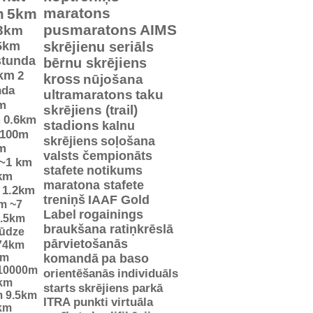
maratons
m
5km
pusmaratons
AIMS
3km
5km
skrējienu seriāls
stunda
bērnu skrējiens
km
2
kross
nūjošana
nda
ultramaratons
taku
m
skrējiens (trail)
m
0.6km
stadions
kalnu
100m
skrējiens
soļošana
m
valsts čempionāts
~1 km
stafete
notikums
km
maratona stafete
1.2km
treniņš
IAAF Gold
km
~7
Label
rogainings
.5km
braukšana ratiņkrēslā
jūdze
pārvietošanās
74km
km
komandā
pa baso
10000m
orientēšanās
individuāls
km
starts
skrējiens parkā
m
9.5km
ITRA punkti
virtuāla
km