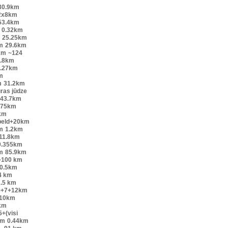
30.9km
2x8km
53.4km
0.32km
25.25km
m
29.6km
km
~124
.8km
.27km
m
m
31.2km
ūras jūdze
43.7km
.75km
km
peld+20km
m
1.2km
11.8km
0.355km
m
85.9km
~100 km
0.5km
4 km
.5 km
5+7+12km
10km
km
+(visi
0m
0.44km