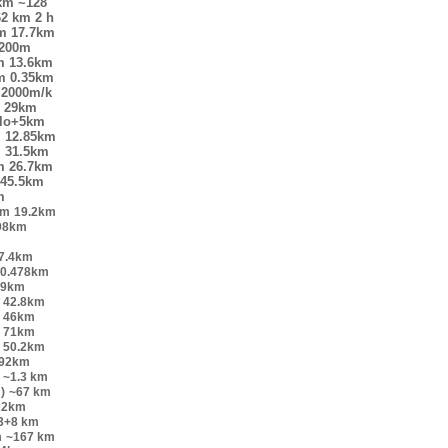
km
~128
62 km
2 h
m
17.7km
200m
m
13.6km
m
0.35km
2000m/k
29km
elo+5km
m
12.85km
m
31.5km
m
26.7km
45.5km
m
km
19.2km
98km
7.4km
0.478km
.9km
42.8km
46km
71km
50.2km
.92km
~1.3 km
)
~67 km
22km
.3+8 km
m
~167 km