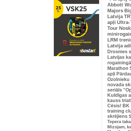
Abbott Wo
Majors
Bi
Latvija
TR
apļi
Ultra
Tour
Nosk
minirogai
LRM treni
Latvija
ad
Drosmes s
Latvijas k
rogaining
Marathon 
apļi
Pārda
Ozolnieku 
novada sk
seriāls “O
Kuldīgas a
kauss tria
Cēsis!
BK
training cl
skrējiens
S
Tepera taka
Mizojam, ka