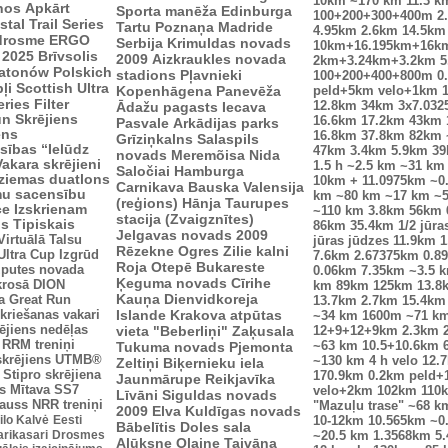
10km
~170 km
11.3 k
enos
Apkārt
Sporta manēža
Edinburga
100+200+300+400m
2
tal Trail Series
Tartu
Poznaņa
Madride
4.95km
2.6km
14.5km
drosme
ERGO
Serbija
Krimuldas novads
10km+16.195km+16k
 2025
Brīvsolis
2009
Aizkraukles novada
2km+3.24km+3.2km
5
atonów Polskich
stadions
Pļavnieki
100+200+400+800m
0
ļi
Scottish Ultra
Kopenhāgena
Panevēža
peld+5km velo+1km
eries
Filter
12.8km
34km
3x7.03
Ādažu pagasts
Iecava
n Skrējiens
16.6km
17.2km
43km
Pasvale
Arkādijas parks
ens
16.8km
37.8km
82km
Grīziņkalns
Salaspils
sības “Ielūdz
47km
3.4km
5.9km
3
novads
Meremõisa
Nida
Vakara skrējieni
1.5 h
~2.5 km
~31 km
Saločiai
Hamburga
ziemas duatlons
10km + 11.0975km
~0
Carnikava
Bauska
Valensija
mu sacensību
km
~80 km
~17 km
~
(reģions)
Hānja
Taurupes
ce
Izskrienam
~110 km
3.8km
56km
stacija (Zvaigznītes)
us
Tipiskais
86km
35.4km
1/2 jūra
Jelgavas novads 2009
Virtuālā Talsu
jūras jūdzes
11.9km
1
Rēzekne
Ogres Zilie kalni
Ultra Cup
Izgrūd
7.6km
2.67375km
0.8
Roja
Otepē
Bukareste
zputes novada
0.06km
7.35km
~3.5 
Ķeguma novads
Cīrihe
krosā
DION
km
89km
125km
13.8
Kauņa
Dienvidkoreja
a
Great Run
13.7km
2.7km
15.4km
kriešanas vakari
Islande
Krakova
atpūtas
~34 km
1600m
~71 k
ējiens nedēļas
vieta "Beberliņi"
Zaķusala
12+9+12+9km
2.3km
RRM treniņi
Tukuma novads
Pjemonta
~63 km
10.5+10.6km
skrējiens
UTMB®
~130 km
4 h velo
12.
Zeltiņi
Biķernieku iela
Stipro skrējiena
170.9km
0.2km peld+
Jaunmārupe
Reikjavīka
s
Mītava
SS7
velo+2km
102km
110
Līvāni
Siguldas novads
auss
NRR treniņi
"Mazuļu trase"
~68 k
2009
Elva
Kuldīgas novads
ilo Kalvė
Eesti
10-12km
10.565km
~0
Bābelītis
Doles sala
arikasari
Drosmes
~20.5 km
1.3568km
5
Alūksne
Olaine
Taivāna