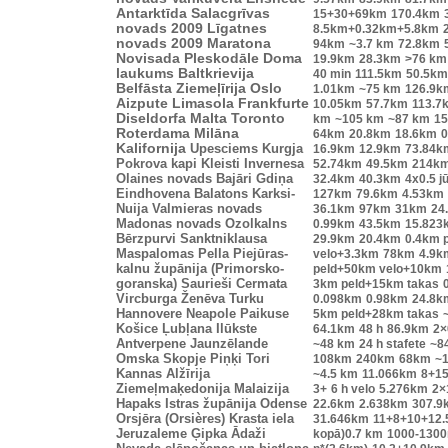
Antarktīda
Salacgrīvas
15+30+69km
170.4km
novads 2009
Līgatnes
8.5km+0.32km+5.8km
novads 2009
Maratona
94km
~3.7 km
72.8km
Novisada
Pleskodāle
Doma
19.9km
28.3km
>76 km
laukums
Baltkrievija
40 min
111.5km
50.5km
Belfāsta
Ziemeļīrija
Oslo
1.01km
~75 km
126.9k
Aizpute
Limasola
Frankfurte
10.05km
57.7km
113.7
Diseldorfa
Malta
Toronto
km
~105 km
~87 km
15
Roterdama
Milāna
64km
20.8km
18.6km
0
Kalifornija
Upesciems
Kurgja
16.9km
12.9km
73.84k
Pokrova kapi
Kleisti
Invernesa
52.74km
49.5km
214k
Olaines novads
Bajāri
Gdiņa
32.4km
40.3km
4x0.5 j
Eindhovena
Balatons
Karksi-
127km
79.6km
4.53km
Nuija
Valmieras novads
36.1km
97km
31km
24
Madonas novads
Ozolkalns
0.99km
43.5km
15.823
Bērzpurvi
Sanktniklausa
29.9km
20.4km
0.4km 
Maspalomas
Pella
Piejūras-
velo+3.3km
78km
4.9k
kalnu župānija (Primorsko-
peld+50km velo+10km
goranska)
Saurieši
Cermata
3km peld+15km takas
Vircburga
Ženēva
Turku
0.098km
0.98km
24.8k
Hannovere
Neapole
Paikuse
5km peld+28km takas
Košice
Ļubļana
Ilūkste
64.1km
48 h
86.9km
2×
Antverpene
Jaunzēlande
~48 km
24 h stafete
~8
Omska
Skopje
Piņķi
Tori
108km
240km
68km
~1
Kannas
Alžīrija
~4.5 km
11.066km
8+1
Ziemeļmaķedonija
Malaizija
3+
6 h velo
5.276km
2×
Hapaks
Istras župānija
Odense
22.6km
2.638km
307.9
Orsjēra (Orsières)
Krasta iela
31.646km
11+8+10+12.5
Jeruzaleme
Ģipka
Ādaži
kopā)0.7 km
1000-130