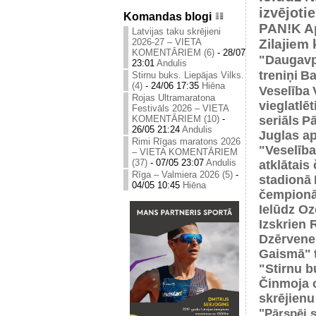
izvējoti
Komandas blogi
PAN!K
A
Latvijas taku skrējieni
Zilajiem
2026-27 – VIETA
KOMENTĀRIEM (6)
-
28/07
"Daugavp
23:01
Andulis
treniņi
Ba
Stirnu buks. Liepājas Vilks.
(4)
-
24/06 17:35
Hiēna
Veselība
Rojas Ultramaratona
vieglatlē
Festivāls 2026 – VIETA
seriāls
Pā
KOMENTĀRIEM (10)
-
26/05 21:24
Andulis
Juglas ap
Rimi Rīgas maratons 2026
"Veselība
– VIETA KOMENTĀRIEM
(37)
-
07/05 23:07
Andulis
atklātais
Rīga – Valmiera 2026 (5)
-
stadionā
04/05 10:45
Hiēna
čempionā
Ielūdz Oz
Izskrien 
Dzērvene
Gaismā"
"Stirnu b
Činmoja 
skrējienu
"Pārspēj s