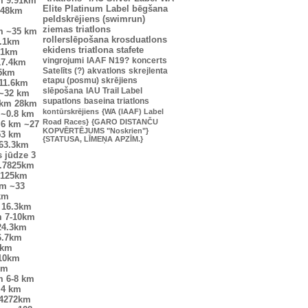
m
9.91km
Elite Platinum Label
bēgšana
.48km
peldskrējiens (swimrun)
ziemas triatlons
m
~35 km
rollerslēpošana
krosduatlons
.1km
ekidens
triatlona stafete
.1km
vingrojumi
IAAF
N19?
koncerts
17.4km
Satelīts (?)
akvatlons
skrejlenta
25km
etapu (posmu) skrējiens
11.6km
slēpošana
IAU Trail Label
~32 km
supatlons
baseina triatlons
9km
28km
kontūrskrējiens
{WA (IAAF) Label
~0.8 km
Road Races}
{GARO DISTANČU
.6 km
~27
KOPVĒRTĒJUMS "Noskrien"}
53 km
{STATUSA, LĪMEŅA APZĪM.}
63.3km
s jūdze
3
.7825km
9125km
km
~33
km
16.3km
m
7-10km
24.3km
6.7km
7km
10km
km
m
6-8 km
.4 km
.4272km