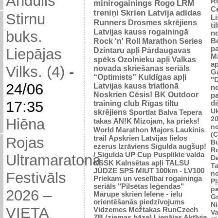
Andulis
R
minirogainings Rogo
LRM
C
treniņi
Skrien Latvija
adidas
Stirnu
L
Runners
Drosmes skrējiens
ti
Latvijas kauss rogainingā
buks.
n
Rock 'n' Roll Marathon Series
Be
p
Dzintaru apļi
Pārdaugavas
Liepājas
M
spēks
Ozolnieku apļi
Valkas
ap
Vilks. (4)
-
novada skriešanas seriāls
G
“Optimists”
Kuldīgas apļi
"
24/06
Latvijas kauss triatlonā
n
Noskrien Cēsis!
BK
Outdoor
p
17:35
training club
Rīgas tiltu
dī
Uk
skrējiens
Sportlat Balva
Tepera
2
Hiēna
takas
AN!K
Mizojam, ka prieks!
n
World Marathon Majors
Laukinis
(
trail
Apskrien Latvijas lielos
Rojas
B
ezerus
Izrāviens
Sigulda augšup!
R
/ Sigulda UP Cup
Pusplikie valda
Ultramaratona
D
KSSK
Kalnsētas apļi
TALSU
Ta
JŪDZE
SPS
MIUT
100km - LV100
n
Festivāls
Priekam un veselībai
rogaininga
Pļ
seriāls "Pilsētas leģendas"
p
2026 –
Mārupe skrien
Ielene - ielu
Gr
orientēšanās piedzīvojums
N
VIETA
Vidzemes Mežtakas
RunCzech
Va
ZB (ziemas bāze)
Liepājas Aktīvie