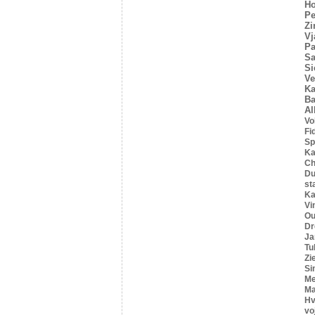
Ho
Pe
Z
Vj
Pa
Sa
Si
Ve
Ka
Ba
Al
Vo
Fi
Sp
Ka
C
Du
st
Ka
Vi
Ou
Dr
Ja
Tu
Zi
Si
Me
Ma
Hv
vo