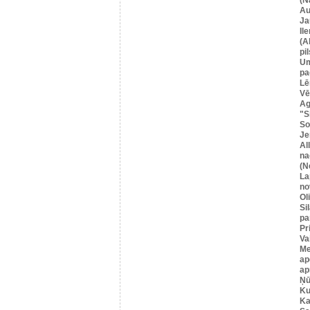
Au
Ja
Il
(A
pil
U
pa
Lē
Vē
Ag
"S
So
Je
Al
na
(N
La
no
Ol
Si
pa
Pr
Va
Me
ap
ap
Ņū
Ku
Ka