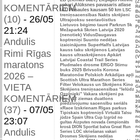
(Z
vakari
Alūksnes pavasaris
atlase
KOMENTĀRIEM
R
IAU Pasaules kausam 50 km
LSC
B
treniņsacensības
Nakts skrējieni
Di
(10)
-
26/05
Ultrajooksu seeriavõistlus
"B
Lietuvos bėgimo taurė
Parkrun 5k
P
21:24
Mežaparkā
Skrien Latvija 2020
J
(nenotiek)
VidusDaugavas
n
Andulis
koptreniņi
Suunto nedēļas
Do
izaicinājums
SuperHalfs
Latvijas
Zi
kauss taku skrējienos
Latvijas
Rimi Rīgas
D
kauss ultraskrējienos
Apkārt
(V
Latvijai
Coastal Trail Series
ap
maratons
Pludmales drosme
ERGO Stirnu
vi
buks 2025
Brīvsolis
Korona
l
2026 –
Maratonów Polskich
Arkādijas apļi
n
Scottish Ultra Marathon Series
M
VIETA
Filter Velokauss un Skrējiens
Kino
G
Skrējiens
treniņsacensības “Ielūdz
Jo
Ozolnieki”
Vakara skrējieni pa
KOMENTĀRIEM
M
Rīgu
A2 ziemas duatlons
2
piedzīvojumu sacensību seriāls
Ķ
(37)
-
07/05
xRace
Izskrienam Rīgas parkus
N
Tipiskais koptreniņš
Virtuālā Talsu
n
jūdze
Spain Ultra Cup
Izgrūd no
23:07
B
gultas
Aizputes novada čempionāts
n
krosā
DION Sportlat balva
Great Run
Andulis
J
Series
LOC skriešanas vakari
n
Drosmes Skrējiens nedēļas