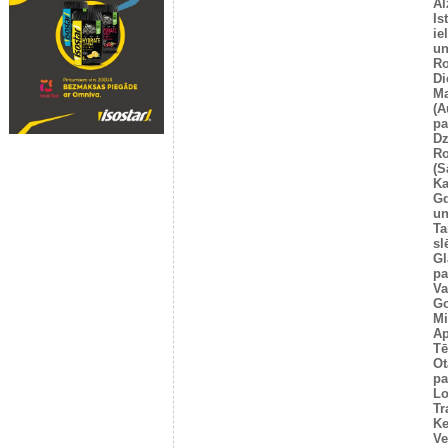
Al
Is
ie
un
Ro
Di
Ma
(A
pa
Dz
Ro
(S
Ka
G
un
Ta
sl
Gl
pa
Va
Go
Mi
Ap
Tē
Ot
pa
Lo
Tr
Ke
Ve