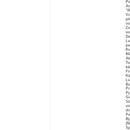
Pa
An
"R
Vi
pl
vo
Zi
vo
Da
Lu
pa
Kv
Mā
At
Tu
kā
Fi
Kā
Li
Bu
Pr
Pj
Si
St
vi
di
Pa
Bj
(N
Sp