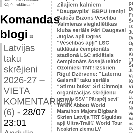
p
Zilajiem kalniem
Kāpēc reklāmas?
D
"Daugavpils"
BBPU treniņi
F
Komandas
Baložu Bizons
Veselība
Š
Valmieras vieglatlētikas
D
kluba seriāls
Pāri Daugavai
blogi
J
Juglas apļi
Ogres
D
"Veselības apļi"
LSC
O
Latvijas
atklātais čempionāts
m
K
stadionā
LSC atklātais
taku
1
čempionāts šosejā
Ielūdz
Š
skrējieni
Ozolnieki
TNT!
Izskrien
J
Rīgu!
Dzērvene: "Laternu
Va
2026-27 –
Gaismā"
taku seriāls
Kr
"Stirnu buks"
Šri Činmoja
V
VIETA
Au
organizācijas skrējienu
L
seriāls
SSV
"Pārspēj sevi"
KOMENTĀRIEM
Ak
TAN!K
Abbott World
No
(6)
-
28/07
Marathon Majors
Bigbank
vi
Skrien Latvija
TRT
Siguldas
Va
23:01
apļi
Ultra-Trail® World Tour
n
D
Noskrien ziemu
LV