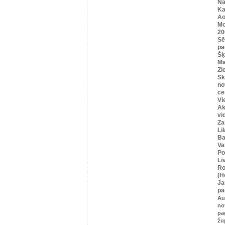
Na
Ka
Ao
Mo
20
Sē
pa
Šķ
Ma
Zi
Sk
no
ce
Vi
Ak
vi
Za
Li
Ba
Va
Po
Lī
Ro
(H
Ja
pa
Au
no
pa
žu