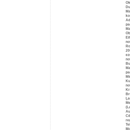
Ok
Du
Ma
ko
A
pa
Ma
Ob
Ei
no
Ro
20
ez
no
Bu
Ma
pa
Mi
Ku
no
Kr
Br
Ļa
Me
(L
Au
Cē
re
Te
Mo