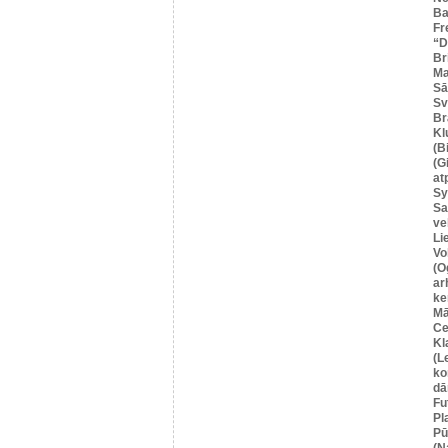
Ba
Fr
“
Br
Ma
Sā
Sv
Br
Kl
(B
(G
at
Sy
Sa
ve
Li
Vo
(O
ar
ke
Mā
Ce
Kl
(L
ko
dā
Fu
Pl
Pū
(N