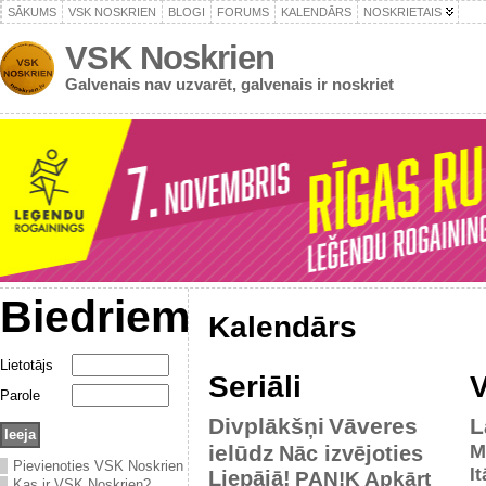
SĀKUMS
VSK NOSKRIEN
BLOGI
FORUMS
KALENDĀRS
NOSKRIETAIS
VSK Noskrien
Galvenais nav uzvarēt, galvenais ir noskriet
Biedriem
Kalendārs
Lietotājs
Seriāli
V
Parole
Divplākšņi
Vāveres
L
ielūdz
M
Nāc izvējoties
Pievienoties VSK Noskrien
It
Liepājā!
PAN!K
Apkārt
Kas ir VSK Noskrien?