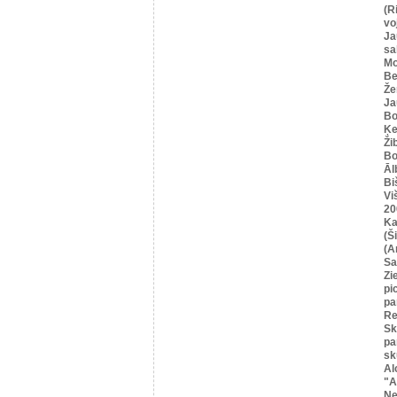
(R
vo
Ja
sa
Mo
Be
Že
Ja
Bo
Ķe
Ži
Bo
Āl
Bi
Vi
20
Ka
(Ši
(A
Sa
Zi
pi
pa
Re
Sk
pa
sk
Al
"A
Ne