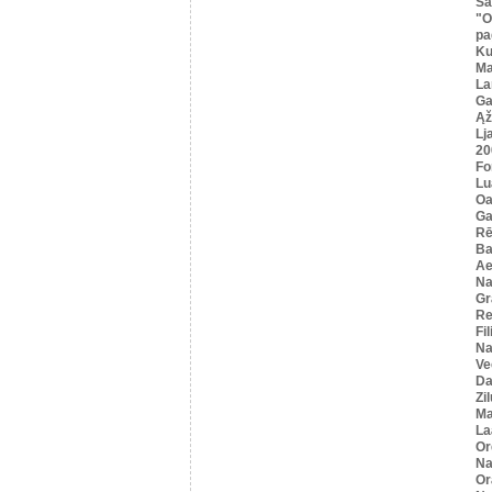
Sa
"O
pa
K
Ma
La
Ga
Ąž
Lj
20
Fo
Lu
Oa
Ga
Rē
Ba
Ae
Na
Gr
Re
Fi
Na
Ve
Da
Zi
Ma
La
Or
Na
Or