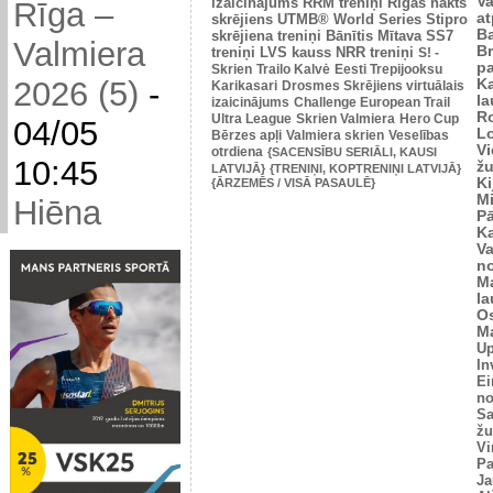
V
izaicinājums
RRM treniņi
Rīgas nakts
Rīga –
at
skrējiens
UTMB® World Series
Stipro
Ba
skrējiena treniņi
Bānītis
Mītava
SS7
Valmiera
Br
treniņi
LVS kauss
NRR treniņi
S! -
p
Skrien
Trailo Kalvė
Eesti Trepijooksu
2026 (5)
-
K
Karikasari
Drosmes Skrējiens virtuālais
l
izaicinājums
Challenge European Trail
R
Ultra League
Skrien Valmiera
Hero Cup
04/05
L
Bērzes apļi
Valmiera skrien
Veselības
V
otrdiena
{SACENSĪBU SERIĀLI, KAUSI
10:45
žu
LATVIJĀ}
{TRENIŅI, KOPTRENIŅI LATVIJĀ}
Ki
{ĀRZEMĒS / VISĀ PASAULĒ}
M
Hiēna
P
K
V
n
M
l
O
Ma
U
In
Ei
no
Sa
žu
Vi
Pa
Ja