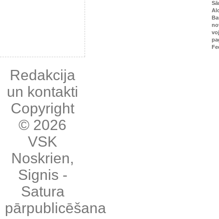
Sā
Al
Ba
no
vo
pa
Fe
Redakcija
un kontakti
Copyright
© 2026
VSK
Noskrien
,
Signis
-
Satura
pārpublicēšana