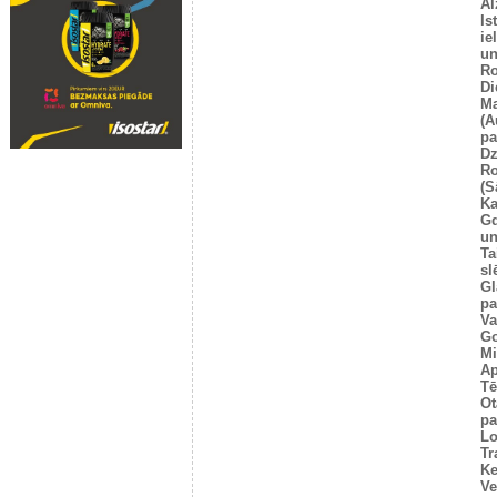
Al
Is
ie
un
Ro
Di
Ma
(A
pa
Dz
Ro
(S
Ka
G
un
Ta
sl
Gl
pa
Va
Go
Mi
Ap
Tē
Ot
pa
Lo
Tr
Ke
Ve