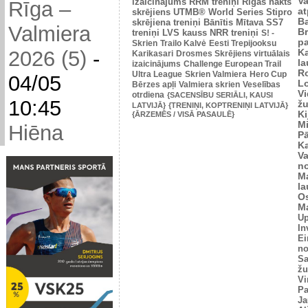
V
izaicinājums
RRM treniņi
Rīgas nakts
Rīga –
at
skrējiens
UTMB® World Series
Stipro
Ba
skrējiena treniņi
Bānītis
Mītava
SS7
Valmiera
Br
treniņi
LVS kauss
NRR treniņi
S! -
p
Skrien
Trailo Kalvė
Eesti Trepijooksu
2026 (5)
-
K
Karikasari
Drosmes Skrējiens virtuālais
l
izaicinājums
Challenge European Trail
R
Ultra League
Skrien Valmiera
Hero Cup
04/05
L
Bērzes apļi
Valmiera skrien
Veselības
V
otrdiena
{SACENSĪBU SERIĀLI, KAUSI
10:45
žu
LATVIJĀ}
{TRENIŅI, KOPTRENIŅI LATVIJĀ}
Ki
{ĀRZEMĒS / VISĀ PASAULĒ}
M
Hiēna
P
K
V
n
M
l
O
Ma
U
In
Ei
no
Sa
žu
Vi
Pa
Ja