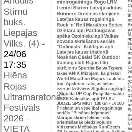
Andulis
R
minirogainings Rogo
LRM
C
treniņi
Skrien Latvija
adidas
Stirnu
L
Runners
Drosmes skrējiens
ti
Latvijas kauss rogainingā
buks.
n
Rock 'n' Roll Marathon Series
Be
p
Dzintaru apļi
Pārdaugavas
Liepājas
M
spēks
Ozolnieku apļi
Valkas
ap
Vilks. (4)
-
novada skriešanas seriāls
G
“Optimists”
Kuldīgas apļi
"
24/06
Latvijas kauss triatlonā
n
Noskrien Cēsis!
BK
Outdoor
p
17:35
training club
Rīgas tiltu
dī
Uk
skrējiens
Sportlat Balva
Tepera
2
Hiēna
takas
AN!K
Mizojam, ka prieks!
n
World Marathon Majors
Laukinis
(
trail
Apskrien Latvijas lielos
Rojas
B
ezerus
Izrāviens
Sigulda augšup!
R
/ Sigulda UP Cup
Pusplikie valda
Ultramaratona
D
KSSK
Kalnsētas apļi
TALSU
Ta
JŪDZE
SPS
MIUT
100km - LV100
n
Festivāls
Priekam un veselībai
rogaininga
Pļ
seriāls "Pilsētas leģendas"
p
2026 –
Mārupe skrien
Ielene - ielu
Gr
orientēšanās piedzīvojums
N
VIETA
Vidzemes Mežtakas
RunCzech
Va
ZB (ziemas bāze)
Liepājas Aktīvie