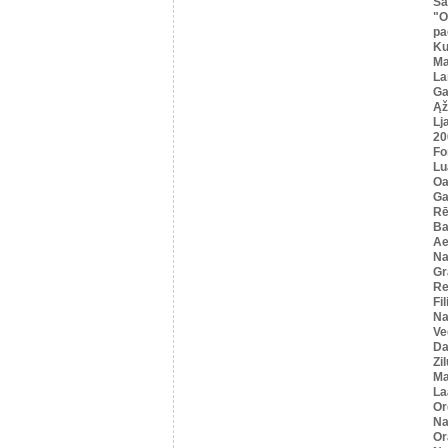
Sa
"O
pa
K
Ma
La
Ga
Ąž
Lj
20
Fo
Lu
Oa
Ga
Rē
Ba
Ae
Na
Gr
Re
Fi
Na
Ve
Da
Zi
Ma
La
Or
Na
Or