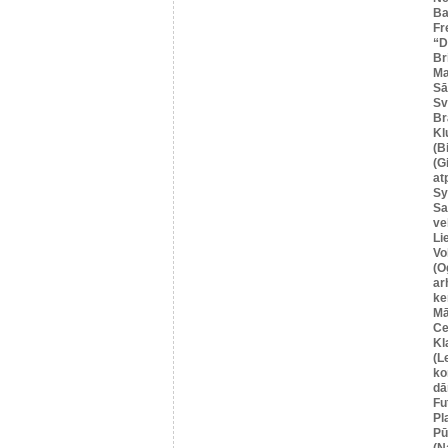
Ba
Fr
“
Br
Ma
Sā
Sv
Br
Kl
(B
(G
at
Sy
Sa
ve
Li
Vo
(O
ar
ke
Mā
Ce
Kl
(L
ko
dā
Fu
Pl
Pū
(N