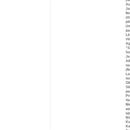
Au
Ja
Il
(A
pil
U
pa
Lē
Vē
Ag
"S
So
Je
Al
na
(N
La
no
Ol
Si
pa
Pr
Va
Me
ap
ap
Ņū
Ku
Ka