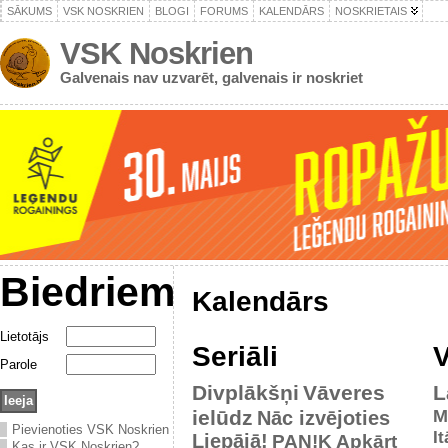
SĀKUMS
VSK NOSKRIEN
BLOGI
FORUMS
KALENDĀRS
NOSKRIETAIS
VSK Noskrien
Galvenais nav uzvarēt, galvenais ir noskriet
Biedriem
Kalendārs
Lietotājs
Seriāli
V
Parole
Divplākšņi
Vāveres
L
ielūdz
M
Nāc izvējoties
Pievienoties VSK Noskrien
It
Liepājā!
PAN!K
Apkārt
Kas ir VSK Noskrien?