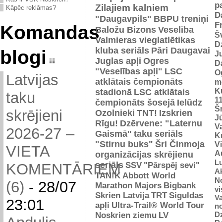
p
Zilajiem kalniem
Kāpēc reklāmas?
D
"Daugavpils"
BBPU treniņi
F
Komandas
Baložu Bizons
Veselība
Š
Valmieras vieglatlētikas
D
kluba seriāls
Pāri Daugavai
blogi
J
Juglas apļi
Ogres
D
"Veselības apļi"
LSC
O
Latvijas
atklātais čempionāts
m
K
stadionā
LSC atklātais
taku
1
čempionāts šosejā
Ielūdz
Š
skrējieni
Ozolnieki
TNT!
Izskrien
J
Rīgu!
Dzērvene: "Laternu
Va
2026-27 –
Gaismā"
taku seriāls
Kr
"Stirnu buks"
Šri Činmoja
V
VIETA
Au
organizācijas skrējienu
L
seriāls
SSV
"Pārspēj sevi"
KOMENTĀRIEM
Ak
TAN!K
Abbott World
No
(6)
-
28/07
Marathon Majors
Bigbank
vi
Skrien Latvija
TRT
Siguldas
Va
23:01
apļi
Ultra-Trail® World Tour
n
D
Noskrien ziemu
LV