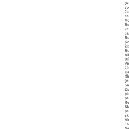
(R
vo
Ja
sa
Mo
Be
Že
Ja
Bo
Ķe
Ži
Bo
Āl
Bi
Vi
20
Ka
(Ši
(A
Sa
Zi
pi
pa
Re
Sk
pa
sk
Al
"A
Ne