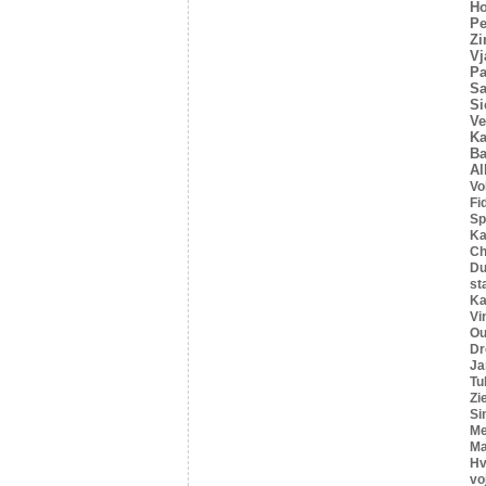
Ho
Pe
Z
Vj
Pa
Sa
Si
Ve
Ka
Ba
Al
Vo
Fi
Sp
Ka
C
Du
st
Ka
Vi
Ou
Dr
Ja
Tu
Zi
Si
Me
Ma
Hv
vo