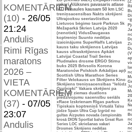
(Z
vakari
Alūksnes pavasaris
atlase
KOMENTĀRIEM
R
IAU Pasaules kausam 50 km
LSC
B
treniņsacensības
Nakts skrējieni
Di
(10)
-
26/05
Ultrajooksu seeriavõistlus
"B
Lietuvos bėgimo taurė
Parkrun 5k
P
21:24
Mežaparkā
Skrien Latvija 2020
J
(nenotiek)
VidusDaugavas
n
Andulis
koptreniņi
Suunto nedēļas
Do
izaicinājums
SuperHalfs
Latvijas
Zi
kauss taku skrējienos
Latvijas
Rimi Rīgas
D
kauss ultraskrējienos
Apkārt
(V
Latvijai
Coastal Trail Series
ap
maratons
Pludmales drosme
ERGO Stirnu
vi
buks 2025
Brīvsolis
Korona
l
2026 –
Maratonów Polskich
Arkādijas apļi
n
Scottish Ultra Marathon Series
M
VIETA
Filter Velokauss un Skrējiens
Kino
G
Skrējiens
treniņsacensības “Ielūdz
Jo
Ozolnieki”
Vakara skrējieni pa
KOMENTĀRIEM
M
Rīgu
A2 ziemas duatlons
2
piedzīvojumu sacensību seriāls
Ķ
(37)
-
07/05
xRace
Izskrienam Rīgas parkus
N
Tipiskais koptreniņš
Virtuālā Talsu
n
jūdze
Spain Ultra Cup
Izgrūd no
23:07
B
gultas
Aizputes novada čempionāts
n
krosā
DION Sportlat balva
Great Run
Andulis
J
Series
LOC skriešanas vakari
n
Drosmes Skrējiens nedēļas