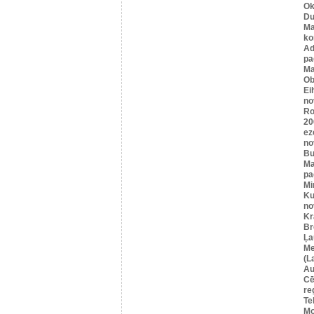
Ok
Du
Ma
ko
A
pa
Ma
Ob
Ei
no
Ro
20
ez
no
Bu
Ma
pa
Mi
Ku
no
Kr
Br
Ļa
Me
(L
Au
Cē
re
Te
Mo