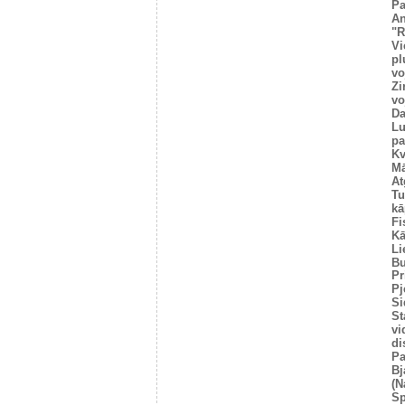
Pa
An
"R
Vi
pl
vo
Zi
vo
Da
Lu
pa
Kv
Mā
At
Tu
kā
Fi
Kā
Li
Bu
Pr
Pj
Si
St
vi
di
Pa
Bj
(N
Sp