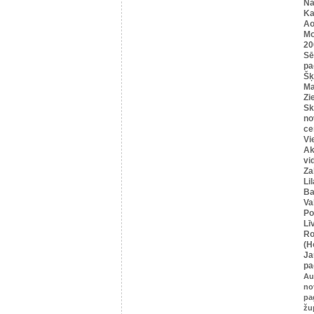
Na
Ka
Ao
Mo
20
Sē
pa
Šķ
Ma
Zi
Sk
no
ce
Vi
Ak
vi
Za
Li
Ba
Va
Po
Lī
Ro
(H
Ja
pa
Au
no
pa
žu