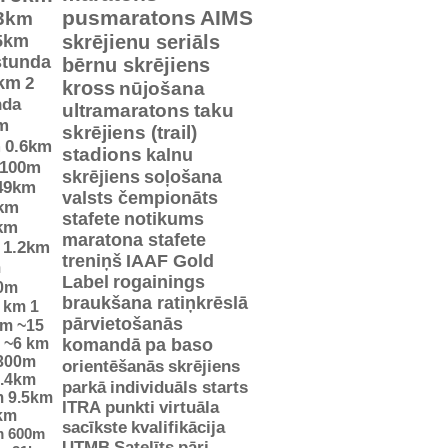
pusmaratons
AIMS
3km
5km
skrējienu seriāls
stunda
bērnu skrējiens
km
2
kross
nūjošana
nda
ultramaratons
taku
m
skrējiens (trail)
m
0.6km
stadions
kalnu
100m
skrējiens
soļošana
49km
valsts čempionāts
km
stafete
notikums
km
maratona stafete
1.2km
treniņš
IAAF Gold
m
Label
rogainings
0m
braukšana ratiņkrēslā
5 km
1
pārvietošanās
km
~15
~6 km
komandā
pa baso
300m
orientēšanās
skrējiens
.4km
parkā
individuāls starts
m
9.5km
ITRA punkti
virtuāla
km
sacīkste
kvalifikācija
m
600m
UTMB
Satelīts
pāri