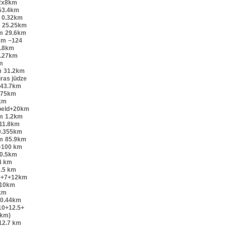
2x8km
53.4km
0.32km
25.25km
m
29.6km
km
~124
.8km
.27km
m
m
31.2km
ūras jūdze
43.7km
.75km
km
peld+20km
m
1.2km
11.8km
0.355km
m
85.9km
~100 km
0.5km
4 km
.5 km
5+7+12km
10km
km
0.44km
10+12.5+
6km)
12.7 km