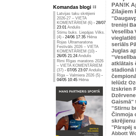
PAN!K
A
Komandas blogi
Zilajiem
Latvijas taku skrējieni
"Daugavp
2026-27 – VIETA
KOMENTĀRIEM (6)
-
28/07
treniņi
Ba
23:01
Andulis
Veselība
Stirnu buks. Liepājas Vilks.
(4)
-
24/06 17:35
Hiēna
vieglatlē
Rojas Ultramaratona
seriāls
Pā
Festivāls 2026 – VIETA
Juglas ap
KOMENTĀRIEM (10)
-
26/05 21:24
Andulis
"Veselība
Rimi Rīgas maratons 2026
atklātais
– VIETA KOMENTĀRIEM
stadionā
(37)
-
07/05 23:07
Andulis
Rīga – Valmiera 2026 (5)
-
čempionā
04/05 10:45
Hiēna
Ielūdz Oz
Izskrien 
Dzērvene
Gaismā"
"Stirnu b
Činmoja 
skrējienu
"Pārspēj s
Abbott Wo