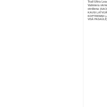
Trail Ultra Le
Valmiera skri
otrdiena
{SAC
KAUSI LATVIJĀ
KOPTRENIŅI L
VISĀ PASAULĒ