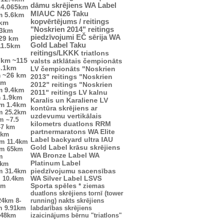
dāmu skrējiens
WA Label
14.065km
MIAUC
N26
Taku
m
5.6km
kopvērtējums / reitings
4km
"Noskrien 2014" reitings
.3km
piedzīvojumi
EČ
sērija
WA
29 km
Gold Label
Taku
11.5km
reitings/LKKK
triatlons
7km
~115
valsts atklātais čempionāts
3.1km
LV čempionāts
"Noskrien
m
~26 km
2013" reitings
"Noskrien
km
2012" reitings
"Noskrien
m
9.4km
2011" reitings
LV kalnu
m
1.9km
Karalis un Karaliene
LV
km
1.4km
kontūra
skrējiens ar
m
25.2km
uzdevumu
vertikālais
km
~7.5
kilometrs
duatlons
RRM
47 km
partnermaratons
WA Elite
2km
Label
backyard ultra
IAU
km
11.4km
Gold Label
krāsu skrējiens
km
65km
WA Bronze Label
WA
m
Platinum Label
5km
piedzīvojumu sacensības
m
31.4km
m
10.4km
WA Silver Label
LSVS
km
Sporta spēles
*
ziemas
duatlons
skrējiens tornī (tower
24km
8-
running)
nakts skrējiens
m
9.91km
labdarības skrējiens
.48km
izaicinājums
bērnu "triatlons"