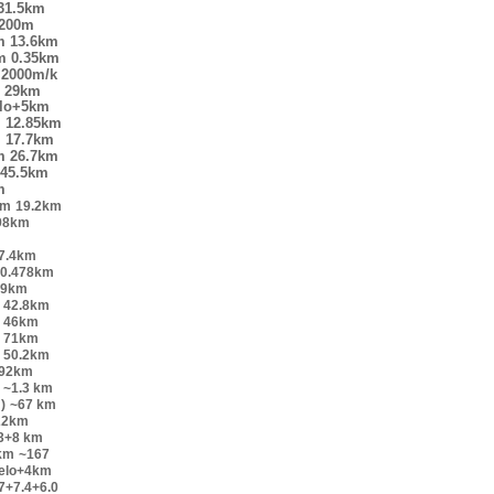
31.5km
200m
m
13.6km
m
0.35km
2000m/k
29km
elo+5km
m
12.85km
m
17.7km
m
26.7km
45.5km
m
km
19.2km
98km
7.4km
0.478km
.9km
42.8km
46km
71km
50.2km
.92km
~1.3 km
)
~67 km
22km
.3+8 km
km
~167
velo+4km
7+7.4+6.0