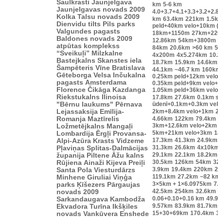
Saulkrasti
Jaunjelgava
km
5-6 km
Jaunjelgavas novads 2009
4.0+3.7+4.1+3.3+3.2+2.
Kolka
Talsu novads 2009
km
63.4km
221km
1.5
Dienvidu tilts
Pils parks
peld+40km velo+10km 
Valgundes pagasts
18km+1150m
27km+2
Baldones novads 2009
12.86km
54km+3800m
atpūtas komplekss
84km
20.6km
>60 km
“Sveikuļi”
Milzkalne
4x200m
4x5.274km
10
Bastejkalns
Skanstes iela
18.7km
15.9km
14.6km
Šampēteris
Vīne
Bratislava
44.1km
~46.7 km
160k
Gēteborga
Velsa
Inčukalna
0.25km peld+12km vel
pagasts
Amsterdama
0.35km peld+9km velo
Florence
Čikāga
Kazdanga
1.05km peld+36km vel
Riekstukalns
Ilinoisa
17.8km
27.6km
0.1km s
"Bērnu laukums"
Pērnava
ūdenī+0.1km+0.3km ve
Lejassaksija
Emīlija-
2km+8.4km velo+1km
Romanja
Maztīrelis
4.66km
122km
79.4km
3km+12.6km velo+2km
Ložmetējkalns
Mangaļi
5km+21km velo+3km
1
Lombardija
Ērgļi
Provansa-
17.3km
41.3km
24.9km
Alpi-Azūra Krasts
Vidzeme
31.3km
26.6km
4x10k
Pļaviņas
Splitas-Dalmācijas
29.1km
22.1km
18.2km
županija
Piltene
Āžu kalns
30.5km
126km
54km
3
Rūjiena
Ainaži
Kijeva
Preiļi
3.9km
19.4km
220km
2
Santa Pola
Viesturdārzs
119.1km
27.2km
~82 k
Minhene
Giruliai
Viņģa
3×5km + 1×6.0975km
7
parks
Ķīšezers
Pārgaujas
42.5km
254km
32.6km
novads 2009
0.06+0.10+0.16 km
49.
Sarkandaugava
Kambodža
9.57km
83.9km
81.7km
Ekvadora
Turīna
Ikšķiles
15+30+69km
170.4km
novads
Vankūvera
Enshede