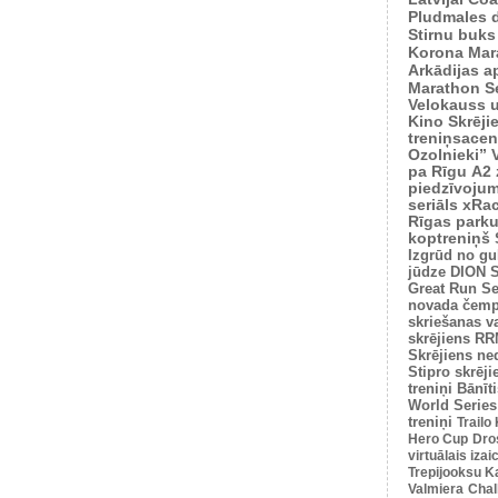
Pludmales 
Stirnu buks
Korona Mar
Arkādijas ap
Marathon S
Velokauss u
Kino Skrēji
treniņsacen
Ozolnieki”
pa Rīgu
A2 
piedzīvoju
seriāls xRa
Rīgas park
koptreniņš
Izgrūd no gu
jūdze
DION S
Great Run Se
novada čemp
skriešanas v
skrējiens
RRM
Skrējiens ne
Stipro skrēji
treniņi
Bānīti
World Series
treniņi
Trailo
Hero Cup
Dro
virtuālais iza
Trepijooksu K
Valmiera
Chal