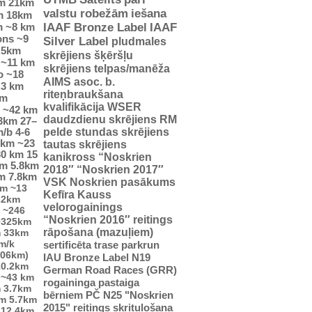
m
21km
valstu robežām
iešana
m
18km
m
~8 km
IAAF Bronze Label
IAAF
ons
~9
Silver Label
pludmales
.5km
skrējiens
šķēršļu
~11 km
skrējiens
telpas/manēža
o
~18
AIMS asoc. b.
.3 km
riteņbraukšana
km
kvalifikācija WSER
~42 km
daudzdienu skrējiens
RM
23km
27–
pelde
stundas skrējiens
m/b
4-6
5km
~23
tautas skrējiens
30 km
15
kanikross
“Noskrien
km
5.8km
2018″
“Noskrien 2017″
m
7.8km
VSK Noskrien pasākums
km
~13
Kefīra Kauss
22km
velorogainings
~246
“Noskrien 2016″ reitings
0325km
rāpošana (mazuļiem)
m
33km
m/k
sertificēta trase
parkrun
706km)
IAU Bronze Label
N19
10.2km
German Road Races (GRR)
~43 km
rogaininga pastaiga
m
3.7km
bērniem
PČ
N25
"Noskrien
km
5.7km
2015" reitings
skrituļošana
12.4km