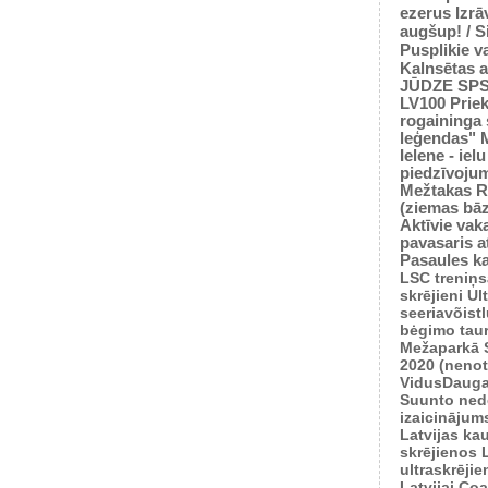
ezerus
Izrā
augšup! / 
Pusplikie v
Kalnsētas a
JŪDZE
SP
LV100
Prie
rogaininga 
leģendas"
Ielene - iel
piedzīvoju
Mežtakas
R
(ziemas bā
Aktīvie vaka
pavasaris
a
Pasaules k
LSC treniņ
skrējieni
Ul
seeriavõist
bėgimo tau
Mežaparkā
2020 (nenot
VidusDauga
Suunto ned
izaicinājum
Latvijas ka
skrējienos
ultraskrēji
Latvijai
Coas