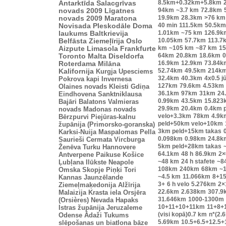
8.5km+0.32km+5.8km
Antarktīda
Salacgrīvas
94km
~3.7 km
72.8km
novads 2009
Līgatnes
19.9km
28.3km
>76 km
novads 2009
Maratona
40 min
111.5km
50.5km
Novisada
Pleskodāle
Doma
1.01km
~75 km
126.9k
laukums
Baltkrievija
10.05km
57.7km
113.7
Belfāsta
Ziemeļīrija
Oslo
km
~105 km
~87 km
15
Aizpute
Limasola
Frankfurte
64km
20.8km
18.6km
0
Toronto
Malta
Diseldorfa
16.9km
12.9km
73.84k
Roterdama
Milāna
52.74km
49.5km
214k
Kalifornija
Kurgja
Upesciems
32.4km
40.3km
4x0.5 j
Pokrova kapi
Invernesa
127km
79.6km
4.53km
Olaines novads
Kleisti
Gdiņa
36.1km
97km
31km
24
Eindhovena
Sanktniklausa
0.99km
43.5km
15.823
Bajāri
Balatons
Valmieras
29.9km
20.4km
0.4km 
novads
Madonas novads
velo+3.3km
78km
4.9k
Bērzpurvi
Piejūras-kalnu
peld+50km velo+10km
župānija (Primorsko-goranska)
3km peld+15km takas
Karksi-Nuija
Maspalomas
Pella
0.098km
0.98km
24.8k
Saurieši
Cermata
Vircburga
5km peld+28km takas
Ženēva
Turku
Hannovere
64.1km
48 h
86.9km
2×
Antverpene
Paikuse
Košice
~48 km
24 h stafete
~8
Ļubļana
Ilūkste
Neapole
108km
240km
68km
~1
Omska
Skopje
Piņķi
Tori
~4.5 km
11.066km
8+1
Kannas
Jaunzēlande
3+
6 h velo
5.276km
2×
Ziemeļmaķedonija
Alžīrija
22.6km
2.638km
307.9
Malaizija
Krasta iela
Orsjēra
31.646km
1000-1300m
(Orsières)
Nevada
Hapaks
10+11+10+11km
11+8+
Istras župānija
Jeruzaleme
(visi kopā)0.7 km
n*(2.
Odense
Ādaži
Tukums
5.69km
10.5+6.5+12.5+
slēpošanas un biatlona bāze