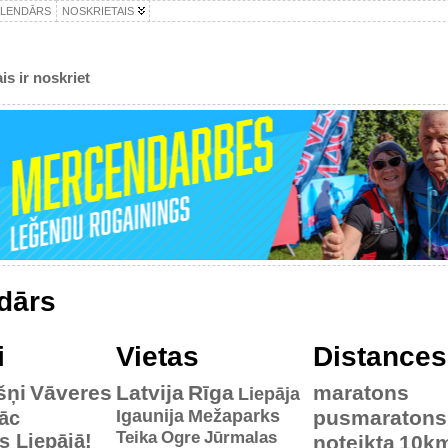
ALENDĀRS
NOSKRIETAIS
is ir noskriet
dārs
i
Vietas
Distances
šņi
Vāveres
Latvija
Rīga
maratons
Liepāja
Igaunija
Mežaparks
pusmaratons
āc
Teika
Ogre
Jūrmalas
es Liepājā!
noteikta
10k