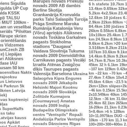
Mārupes novads
Priekuļu
viens
Sigulda
6 h stafete
10.7km
novads 2009
AB dambis
Sigulda UP Cup
13.4km
0.65km
32k
Berlīne
Skotija
alda
KSSK
5.2km
4x2.5km
23.
Grankanārija
Kronvalda
pļi
12.6km
10 jūdzes
6
TALSU
parks
Talsi
Salaspils
Turcija
2.9km
S
MIUT
100km -
22km
80km
~
Prāga
Smiltene
Maroka
84.4km
100 jūdzes
kam un veselībai
Rumānija
Katalonija
Veru
26km
0.55km
6.8km
seriāls "Pilsētas
(Võru) apriņķis
Alūksnes
10x10km
25.4km
1.
Mārupe skrien
novads
Toskāna
Garkalnes
km
24.5km
8.9km
1
u orientēšanās
pagasts
Stokholma
9.6km
6.2km
>20 k
ms
Vidzemes
stadions "Daugava"
3.516km
8.2km
211
unCzech
ZB
Vaidava
Slovēnija
Tukuma
107km
33.6km
9.1k
ze)
Liepājas
novads 2009
Dienvidāfrika
14.4km
8.3km
9.2k
ri
Alūksnes
Carnikavas pagasts
Vecāķi
54.7km
8.7km
10.3
tlase IAU
Izraēla
Atēnas
Zvaigžņu
45km
32 h
6.1km
19k
ausam 50 km
dīķis
Taurupes pagasts
~107 km
119km
0.42
sacensības
Nakts
km
~22 km
~70 km
~
Valensija
Barselona
Ukraina
trajooksu
27.4km
7.43km
10x4.
Salacgrīva
Kipra
Engures
lus
Lietuvos
45.6km
4.6km
~23.5 
novads 2009
Jēkabpils
rė
Parkrun 5k
2km+12km slēpes+2
Helsinki
Majori
Kocēnu
Skrien Latvija
~46 km
0.15km
15.5k
novads 2009
Slovākija
2x10.549km
40km
14
iek)
Zolitūde
Kurmajora
12.5km
~36 km
31.6k
vas koptreniņi
(Courmayeur)
Amatas
29.4km
82.1km
265k
ēļas
novads 2009
Indija
16-20km
21.1km
0.23
s
SuperHalfs
Budapešta
Olimpiskais
5×8.4km
>6 h
128km
uss taku
centrs "Ventspils"
Ropaži
10+11.0975km
DUO ~
Latvijas kauss
Andalūzija
Parīze
Ventspils
10km
~170 km
11.3 k
enos
Apkārt
novads
Dārzciems
Rīgas
100+200+300+400m
2
tal Trail Series