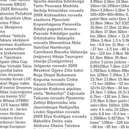
Sporta manēža
Edinburga
4.95km
2.6km
14.5km
drosme
ERGO
Tartu
Poznaņa
Madride
10km+16.195km+16k
 2025
Brīvsolis
Serbija
Krimuldas novads
2km+3.24km+3.2km
5
atonów Polskich
100+200+400+800m
0
2009
Aizkraukles novada
ļi
Scottish Ultra
peld+5km velo+1km
stadions
Pļavnieki
eries
Filter
12.8km
34km
3x7.03
Kopenhāgena
Panevēža
n Skrējiens
16.6km
17.2km
11.6k
Ādažu pagasts
Iecava
ens
16.8km
37.8km
82km
Pasvale
Arkādijas parks
sības “Ielūdz
km
28km
10km + 11.
Grīziņkalns
Salaspils
Vakara skrējieni
39km
3.4km
1.5 h
5.9
novads
Meremõisa
Nida
ziemas duatlons
km
~0.8 km
11.9km
~
Saločiai
Hamburga
mu sacensību
~27 km
~2.5 km
~80 
Carnikava
Bauska
Valensija
ce
Izskrienam
km
~110 km
3.8km
5
(reģions)
Hānja
Taurupes
us
Tipiskais
63.3km
86km
35.4km
stacija (Zvaigznītes)
Spain Ultra Cup
jūdze
3 jūras jūdzes
Jelgavas novads 2009
ltas
Virtuālā Talsu
0.89125km
7.6km
2.6
Rēzekne
Ogres Zilie kalni
portlat balva
1.7825km
0.06km
89k
ries
Aizputes
Roja
Otepē
Bukareste
km
125km
7.35km
2.
ionāts krosā
LOC
Ķeguma novads
Cīrihe
13.7km
13.8km
15.4k
akari
Rīgas nakts
Kauņa
Dienvidkoreja
~71 km
1600m
~53 k
 treniņi
Drosmes
12+9+12+9km
~34 km
Islande
Krakova
atpūtas
dēļas izaicinājums
24.3km
7-10km
10.5+
vieta "Beberliņi"
Zaķusala
ena treniņi
SS7
6.7km
~130 km
2.3km
Tukuma novads
Pjemonta
s
Mītava
UTMB®
170.9km
0.2km peld+
Zeltiņi
Biķernieku iela
LVS kauss
NRR
velo+2km
102km
110
Jaunmārupe
Reikjavīka
 Kalvė
S! - Skrien
velo
4 h velo
10-12km
Līvāni
Siguldas novads
smes Skrējiens
velo
6-8 km
~0.4 km
~
2009
Elva
Kuldīgas novads
icinājums
Eesti
1.3568km
5.4272km
"
Bābelītis
Doles sala
arikasari
Skrien
trase"
130km
~128 k
Alūksne
Olaine
Taivāna
lenge European
~68 km
~85 km
~28 