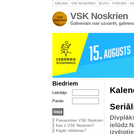
SĀKUMS
VSK NOSKRIEN
BLOGI
FORUMS
K
VSK Noskrien
Galvenais nav uzvarēt, galvena
Biedriem
Kalen
Lietotājs
Parole
Seriāl
Divplāk
Pievienoties VSK Noskrien
ielūdz
N
Kas ir VSK Noskrien?
Kāpēc reklāmas?
izvējoti