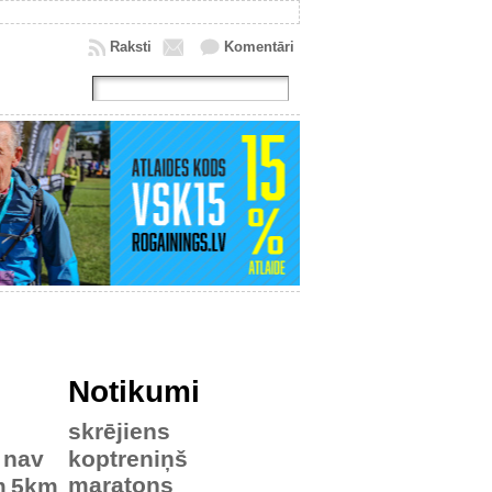
Raksti
Komentāri
Notikumi
skrējiens
nav
koptreniņš
maratons
m
5km