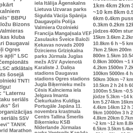
iela
Itālija
Āgenskalns
pkārt
1km
4km
2km
Lietuva
Uzvaras parks
 kalniem
~10 km
8km
0.
Sigulda
Vācija
Spānija
ils"
BBPU
6km
0.4km
pus
Daugavpils
Polija
ložu Bizons
0.3km
0.2km
12
Valmiera
Ozolnieki
Valmieras
jūdzes
400m
stu
Francija
Mangaļsala
VEF
tikas kluba
15km
3.6km
2.2k
Zasulauks
Šveice
Baloži
ri Daugavai
10.8km
6 h
~5 k
Ķekavas novads 2009
ļi
Ogres
7km
2.5km
200m
Dzirciems
Grīziņkalna
s apļi"
LSC
800m
1.5km
10.5
parks
Jūrmala
Juglas
0.8km
3000m
~1 
 čempionāts
mežs
ASV
Apvienotā
Karaliste
J. Daliņa
4.2km
1500m
7.2
LSC atklātais
stadions
Daugavas
100km
5000m
4 h
ts šosejā
stadions
Ogres stadions
50km
30km
~7 k
olnieki
TNT!
Jugla
Biķernieku mežs
10.5km
2 h
24 h
6
Rīgu!
Cēsis
Kalnciema iela
1000m
5.5km
~0.
: "Laternu
Jelgava
Imanta
jūdze
5.3km
~14 
taku seriāls
Čiekurkalns
Kuldīga
km
5.274km
16km
uks"
Šri
Portugāle
Japāna
11.
4.4km
14km
12 h
organizācijas
novembra krastmala
9km
10000m
3 h
2
Centrs
Tallina
Šmerlis
 seriāls
SSV
4.8km
20km
0.7k
Biķernieku KSB
~2 km
~12 km
8.8
evi"
TAN!K
Nīderlande
Jūrmalas
6.5km
3.5km
5.4k
rld Marathon
parks
Ventspils
Kanāda