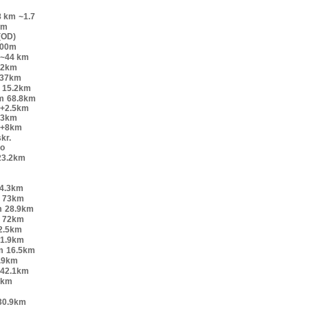
8 km
~1.7
km
(OD)
200m
~44 km
52km
.37km
15.2km
m
68.8km
o+2.5km
+3km
o+8km
kr.
lo
23.2km
4.3km
73km
m
28.9km
72km
2.5km
1.9km
m
16.5km
.9km
42.1km
9km
30.9km