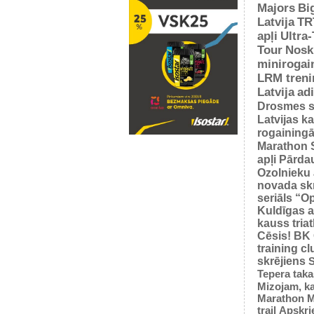
Majors
Bi
Latvija
TR
apļi
Ultra
Tour
Nosk
minirogai
LRM treni
Latvija
ad
Drosmes s
Latvijas k
rogaining
Marathon 
apļi
Pārda
Ozolnieku 
novada sk
seriāls “O
Kuldīgas a
kauss tria
Cēsis!
BK
training cl
skrējiens
S
Tepera taka
Mizojam, ka
Marathon M
trail
Apskrie