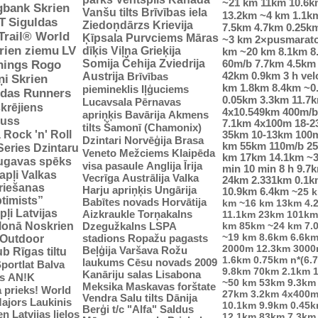
~21 km
11km
10.6k
gbank Skrien
Vanšu tilts
Brīvības iela
13.2km
~4 km
1.1k
T
Siguldas
Ziedoņdārzs
Krievija
7.5km
4.7km
0.25k
-Trail® World
Ķīpsala
Purvciems
Māras
~3 km
2×pusmarat
rien ziemu
LV
dīķis
Viļņa
Grieķija
km
~20 km
8.1km
8
Somija
Čehija
Zviedrija
60m/b
7.7km
4.5km
nings Rogo
42km
0.9km
3 h vel
Austrija
Brīvības
ņi
Skrien
km
1.8km
8.4km
~0
piemineklis
Iļģuciems
idas Runners
0.05km
3.3km
11.7
Lucavsala
Pērnavas
krējiens
4x10.549km
400m/b
apriņķis
Bavārija
Akmens
auss
7.1km
4x100m
18-
tilts
Šamonī (Chamonix)
ā
Rock 'n' Roll
35km
10-13km
100
Dzintari
Norvēģija
Brasa
km
55km
110m/b
2
Series
Dzintaru
Veneto
Mežciems
Klaipēda
km
17km
14.1km
~
ugavas spēks
visa pasaule
Anglija
Īrija
min
10 min
8 h
9.7
apļi
Valkas
Vecrīga
Austrālija
Valka
24km
2.331km
0.1k
riešanas
Harju apriņķis
Ungārija
10.9km
6.4km
~25 
ptimists”
Babītes novads
Horvātija
km
~16 km
13km
4.
pļi
Latvijas
Aizkraukle
Torņakalns
11.1km
23km
101km
tlonā
Noskrien
Dzegužkalns
LSPA
km
85km
~24 km
7.
~19 km
8.6km
6.6k
stadions
Ropažu pagasts
Outdoor
2000m
12.3km
3000
Beļģija
Varšava
Rožu
ub
Rīgas tiltu
1.6km
0.75km
n*(6.
laukums
Cēsu novads 2009
portlat Balva
9.8km
70km
2.1km
Kanāriju salas
Lisabona
s
AN!K
~50 km
53km
9.3km
Meksika
Maskavas forštate
 prieks!
World
27km
3.2km
4x400
Vendra
Salu tilts
Dānija
ajors
Laukinis
10.1km
9.9km
0.45
Berģi
t/c "Alfa"
Saldus
n Latvijas lielos
12.1km
83km
7.3km