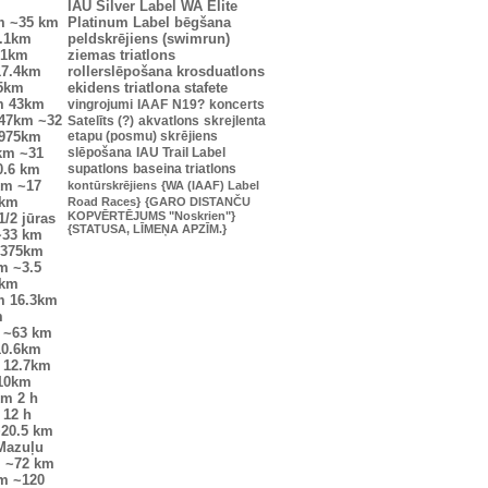
IAU Silver Label
WA Elite
m
~35 km
Platinum Label
bēgšana
.1km
peldskrējiens (swimrun)
.1km
ziemas triatlons
17.4km
rollerslēpošana
krosduatlons
25km
ekidens
triatlona stafete
m
43km
vingrojumi
IAAF
N19?
koncerts
47km
~32
Satelīts (?)
akvatlons
skrejlenta
0975km
etapu (posmu) skrējiens
km
~31
slēpošana
IAU Trail Label
0.6 km
supatlons
baseina triatlons
km
~17
kontūrskrējiens
{WA (IAAF) Label
6km
Road Races}
{GARO DISTANČU
KOPVĒRTĒJUMS "Noskrien"}
1/2 jūras
{STATUSA, LĪMEŅA APZĪM.}
~33 km
7375km
m
~3.5
7km
m
16.3km
m
~63 km
10.6km
12.7km
10km
km
2 h
12 h
20.5 km
Mazuļu
m
~72 km
km
~120