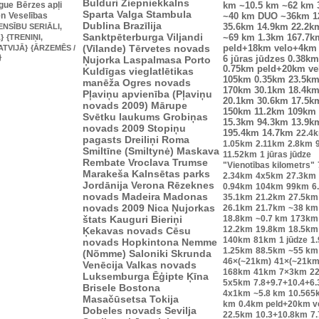
Bulduri
Ziepniekkalns
ague
Bērzes apļi
km
~10.5 km
~62 km
Sparta
Valga
Stambula
en
Veselības
~40 km
DUO ~36km
1
Dublina
Brazīlija
ENSĪBU SERIĀLI,
35.6km
14.9km
22.2k
Sanktpēterburga
Viljandi
}
{TRENIŅI,
~69 km
1.3km
167.7k
(Vīlande)
Tērvetes novads
ATVIJĀ}
{ĀRZEMĒS /
peld+18km velo+4km
}
Ņujorka
Laspalmasa
Porto
6 jūras jūdzes
0.38km
0.75km peld+20km v
Kuldīgas vieglatlētikas
105km
0.35km
23.5k
manēža
Ogres novads
170km
30.1km
18.4k
Pļaviņu apvienība (Pļaviņu
20.1km
30.6km
17.5k
novads 2009)
Mārupe
150km
11.2km
109km
Svētku laukums
Grobiņas
15.3km
94.3km
13.9k
novads 2009
Stopiņu
195.4km
14.7km
22.4
pagasts
Dreiliņi
Roma
1.05km
2.11km
2.8km
Smiltīne (Smiltynė)
Maskava
11.52km
1 jūras jūdze
Rembate
Vroclava
Trumse
"Vienotības kilometrs"
Marakeša
Kalnsētas parks
2.34km
4x5km
27.3km
Jordānija
Verona
Rēzeknes
0.94km
104km
99km
6
novads
Madeira
Madonas
35.1km
21.2km
27.5km
novads 2009
Nica
Ņujorkas
26.1km
21.7km
~38 km
štats
Kauguri
Bieriņi
18.8km
~0.7 km
173km
12.2km
19.8km
18.5km
Ķekavas novads
Cēsu
140km
81km
1 jūdze
1
novads
Hopkintona
Nemme
1.25km
88.5km
~55 km
(Nõmme)
Saloniki
Skrunda
46×(~21km)
41×(~21km
Venēcija
Valkas novads
168km
41km
7×3km
2
Luksemburga
Ēģipte
Ķīna
5x5km
7.8+9.7+10.4+6
Brisele
Bostona
4x1km
~5.8 km
10.565
Masačūsetsa
Tokija
km
0.4km peld+20km 
Dobeles novads
Sevilja
22.5km
10.3+10.8km
7.