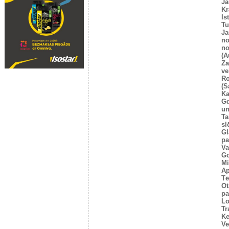
Ja
Kr
Is
T
Ja
no
no
(A
Za
ve
Ro
(S
Ka
G
un
Ta
sl
Gl
pa
Va
Go
Mi
Ap
Tē
Ot
pa
Lo
Tr
Ke
Ve