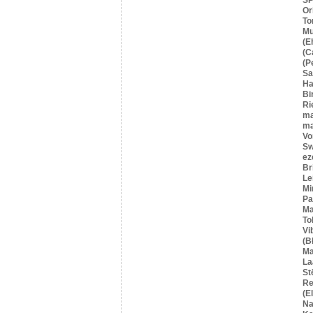
Or
To
Mu
(E
(C
(P
S
Ha
Bi
Ri
ma
ma
Vo
Sw
ez
Br
Le
Mi
Pa
Ma
To
Vi
(B
Ma
La
St
Re
(E
Na