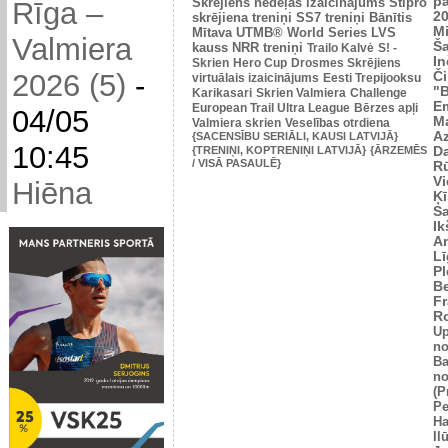
p
Skrējiens nedēļas izaicinājums
Stipro
Rīga –
2
skrējiena treniņi
SS7 treniņi
Bānītis
Mi
Mītava
UTMB® World Series
LVS
Valmiera
Š
kauss
NRR treniņi
Trailo Kalvė
S! -
In
Skrien
Hero Cup
Drosmes Skrējiens
2026 (5)
-
Č
virtuālais izaicinājums
Eesti Trepijooksu
"
Karikasari
Skrien Valmiera
Challenge
Em
European Trail Ultra League
Bērzes apļi
04/05
M
Valmiera skrien
Veselības otrdiena
Az
{SACENSĪBU SERIĀLI, KAUSI LATVIJĀ}
10:45
{TRENIŅI, KOPTRENIŅI LATVIJĀ}
{ĀRZEMĒS
Da
/ VISĀ PASAULĒ}
Rū
Vi
Hiēna
Ķī
S
Ik
An
L
Pl
Be
Fr
R
U
no
Ba
no
(P
Pe
Ha
Il