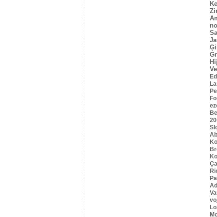
Ke
Z
A
no
Sa
Ja
Ģi
G
Hī
Ve
Ed
La
Pe
Fo
ez
Be
20
Sl
Ab
Ko
B
Ko
Ça
Ri
Pa
Ad
Va
vo
Lo
Mo