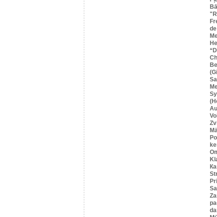
Bā
"R
Fr
de
Me
He
“
Ch
Be
(G
Sa
M
Sy
(H
Au
Vo
Zv
Mä
Po
ke
O
Kl
Ка
St
Pr
Sa
Za
pa
da