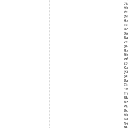
Ja
Al
Ve
(M
Ha
ez
Ro
Sa
Sa
ve
(K
Ra
Bi
Vi
20
Ka
(Ši
(A
Sa
Zi
"M
Tr
Sk
Az
Va
Sc
Al
Ka
Ne
Pļ