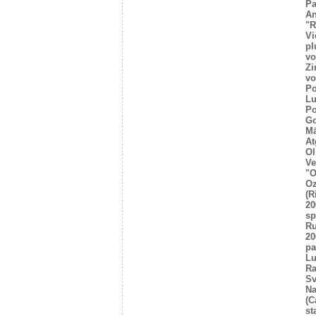
Pa
An
"R
Vi
pl
vo
Zi
vo
Po
Lu
Po
Go
Mā
At
Ol
Ve
"O
Oz
(R
20
sp
R
20
pa
Lu
Ra
Sv
Na
(C
st