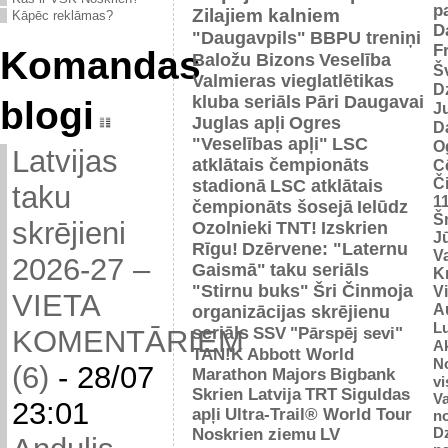
p
Zilajiem kalniem
Kāpēc reklāmas?
D
"Daugavpils"
BBPU treniņi
F
Komandas
Baložu Bizons
Veselība
Š
Valmieras vieglatlētikas
D
kluba seriāls
Pāri Daugavai
blogi
J
Juglas apļi
Ogres
D
"Veselības apļi"
LSC
O
Latvijas
atklātais čempionāts
C
Č
stadionā
LSC atklātais
taku
1
čempionāts šosejā
Ielūdz
Š
skrējieni
Ozolnieki
TNT!
Izskrien
J
Rīgu!
Dzērvene: "Laternu
Va
2026-27 –
Gaismā"
taku seriāls
Kr
"Stirnu buks"
Šri Činmoja
V
VIETA
Au
organizācijas skrējienu
L
seriāls
SSV
"Pārspēj sevi"
KOMENTĀRIEM
Ak
TAN!K
Abbott World
No
(6)
-
28/07
Marathon Majors
Bigbank
vi
Skrien Latvija
TRT
Siguldas
Va
23:01
apļi
Ultra-Trail® World Tour
n
D
Noskrien ziemu
LV