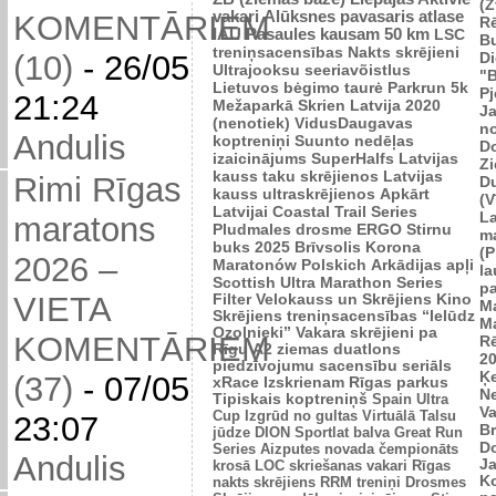
(Z
vakari
Alūksnes pavasaris
atlase
KOMENTĀRIEM
R
IAU Pasaules kausam 50 km
LSC
B
treniņsacensības
Nakts skrējieni
Di
(10)
-
26/05
Ultrajooksu seeriavõistlus
"B
Lietuvos bėgimo taurė
Parkrun 5k
P
21:24
Mežaparkā
Skrien Latvija 2020
J
(nenotiek)
VidusDaugavas
n
Andulis
koptreniņi
Suunto nedēļas
Do
izaicinājums
SuperHalfs
Latvijas
Zi
kauss taku skrējienos
Latvijas
Rimi Rīgas
D
kauss ultraskrējienos
Apkārt
(V
Latvijai
Coastal Trail Series
L
maratons
Pludmales drosme
ERGO Stirnu
m
buks 2025
Brīvsolis
Korona
(P
2026 –
Maratonów Polskich
Arkādijas apļi
l
Scottish Ultra Marathon Series
p
VIETA
Filter Velokauss un Skrējiens
Kino
M
Skrējiens
treniņsacensības “Ielūdz
M
Ozolnieki”
Vakara skrējieni pa
KOMENTĀRIEM
R
Rīgu
A2 ziemas duatlons
2
piedzīvojumu sacensību seriāls
Ķ
(37)
-
07/05
xRace
Izskrienam Rīgas parkus
N
Tipiskais koptreniņš
Spain Ultra
V
Cup
Izgrūd no gultas
Virtuālā Talsu
23:07
Br
jūdze
DION Sportlat balva
Great Run
D
Series
Aizputes novada čempionāts
Andulis
J
krosā
LOC skriešanas vakari
Rīgas
K
nakts skrējiens
RRM treniņi
Drosmes