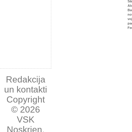
Sā
Al
Ba
no
vo
pa
Fe
Redakcija
un kontakti
Copyright
© 2026
VSK
Noskrien
,