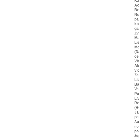
Ka
Ao
Br
Rū
pa
ko
ga
Zv
Ma
Li
Mo
(D
ce
Vi
Ak
vi
Za
Li
Ba
Va
Po
Lī
Ro
(H
Ja
pa
Au
no
pa
žu