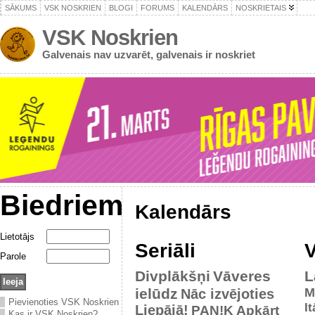
SĀKUMS
VSK NOSKRIEN
BLOGI
FORUMS
KALENDĀRS
NOSKRIETAIS
VSK Noskrien
Galvenais nav uzvarēt, galvenais ir noskriet
Biedriem
Kalendārs
Lietotājs
Seriāli
V
Parole
Divplākšņi
Vāveres
L
ielūdz
M
Nāc izvējoties
Pievienoties VSK Noskrien
It
Liepājā!
PAN!K
Apkārt
Kas ir VSK Noskrien?