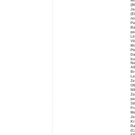
Mū
(M
Ja
(E
no
Pa
Ba
pa
Lē
Vē
M
Pi
Da
ku
Ne
Al
Br
La
Ze
Ol
Nī
Za
pa
Si
Fr
Me
Je
Kr
Ra
(C
SP