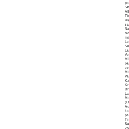
pa
Sk
Al
Tbi
Rī
sa
Na
Ne
mo
Le
So
La
Ve
Mī
pa
ez
Mi
Va
Ka
Kr
Br
Ļa
Me
(L
Au
ka
pa
Ti
Sa
vo