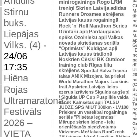
Andulis
p
minirogainings Rogo
LRM
C
treniņi
Skrien Latvija
adidas
Stirnu
M
Runners
Drosmes skrējiens
ti
Latvijas kauss rogainingā
buks.
n
Rock 'n' Roll Marathon Series
Be
p
Dzintaru apļi
Pārdaugavas
Liepājas
M
spēks
Ozolnieku apļi
Valkas
ap
Vilks. (4)
-
novada skriešanas seriāls
G
“Optimists”
Kuldīgas apļi
"
24/06
Latvijas kauss triatlonā
n
Noskrien Cēsis!
BK
Outdoor
p
17:35
training club
Rīgas tiltu
dī
Uk
skrējiens
Sportlat Balva
Tepera
2
Hiēna
takas
AN!K
Mizojam, ka prieks!
n
World Marathon Majors
Laukinis
(
trail
Apskrien Latvijas lielos
Rojas
B
ezerus
Izrāviens
Sigulda augšup!
R
/ Sigulda UP Cup
Pusplikie valda
Ultramaratona
D
KSSK
Kalnsētas apļi
TALSU
Ta
JŪDZE
SPS
MIUT
100km - LV100
n
Festivāls
Priekam un veselībai
rogaininga
Pļ
seriāls "Pilsētas leģendas"
p
2026 –
Mārupe skrien
Ielene - ielu
Gr
orientēšanās piedzīvojums
N
VIETA
Vidzemes Mežtakas
RunCzech
Va
ZB (ziemas bāze)
Liepājas Aktīvie