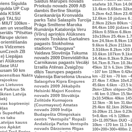
Saldus
Mārupes novads
viens
Sigulda
stafete
10.7km
14.0
Priekuļu novads 2009
AB
Sigulda UP Cup
13.4km
0.65km
32k
dambis
Berlīne
Skotija
alda
KSSK
5.2km
4x2.5km
23.
Grankanārija
Kronvalda
pļi
12.6km
10 jūdzes
6
TALSU
parks
Talsi
Salaspils
Turcija
2.9km
S
MIUT
100km -
22km
80km
~
Prāga
Smiltene
Maroka
84.4km
100 jūdzes
kam un veselībai
Rumānija
Katalonija
Veru
26km
0.55km
6.8km
seriāls "Pilsētas
(Võru) apriņķis
Alūksnes
10x10km
25.4km
1.
Mārupe skrien
novads
Toskāna
Garkalnes
km
24.5km
8.9km
1
u orientēšanās
pagasts
Stokholma
9.6km
6.2km
211km
ms
Vidzemes
stadions "Daugava"
3.516km
8.2km
>20
unCzech
ZB
Vaidava
Slovēnija
Tukuma
33.6km
107km
9.1k
ze)
Liepājas
novads 2009
Dienvidāfrika
14.4km
8.3km
9.2k
ri
Alūksnes
Carnikavas pagasts
Vecāķi
54.7km
8.7km
10.3
tlase IAU
Izraēla
Atēnas
Zvaigžņu
45km
32 h
6.1km
19k
ausam 50 km
dīķis
Taurupes pagasts
~107 km
119km
0.42
sacensības
Nakts
km
~22 km
~70 km
~
Valensija
Barselona
Ukraina
trajooksu
27.4km
7.43km
10x4.
Salacgrīva
Kipra
Engures
lus
Lietuvos
45.6km
4.6km
~23.5 
novads 2009
Jēkabpils
rė
Parkrun 5k
2km+12km slēpes+2
Helsinki
Majori
Kocēnu
Skrien Latvija
~46 km
0.15km
15.5k
novads 2009
Slovākija
2x10.549km
40km
14
iek)
Zolitūde
Kurmajora
12.5km
~36 km
31.6k
vas koptreniņi
(Courmayeur)
Amatas
29.4km
82.1km
265k
ēļas
novads 2009
Indija
16-20km
21.1km
0.23
s
SuperHalfs
Budapešta
Olimpiskais
5×8.4km
>6 h
128km
uss taku
centrs "Ventspils"
Ropaži
10+11.0975km
DUO ~
Latvijas kauss
Andalūzija
Parīze
Ventspils
10km
~170 km
11.3 k
enos
Apkārt
novads
Dārzciems
Rīgas
100+200+300+400m
2
tal Trail Series