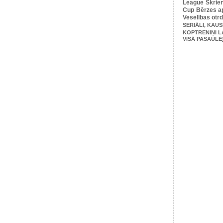
League
Skrie
Cup
Bērzes ap
Veselības otr
SERIĀLI, KAUS
KOPTRENIŅI L
VISĀ PASAULĒ