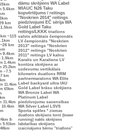
dāmu skrējiens
WA Label
65km
MIAUC
N26
Taku
m
5.6km
kopvērtējums / reitings
4km
"Noskrien 2014" reitings
.3km
piedzīvojumi
EČ
sērija
WA
29 km
Gold Label
Taku
11.5km
reitings/LKKK
triatlons
7km
~115
valsts atklātais čempionāts
3.1km
LV čempionāts
"Noskrien
~26 km
2013" reitings
"Noskrien
 km
2012" reitings
"Noskrien
m
9.4km
2011" reitings
LV kalnu
m
1.9km
Karalis un Karaliene
LV
km
1.4km
kontūra
skrējiens ar
m
25.2km
uzdevumu
vertikālais
km
~7.5
kilometrs
duatlons
RRM
47 km
partnermaratons
WA Elite
2km
Label
backyard ultra
IAU
km
11.4km
Gold Label
krāsu skrējiens
km
65km
WA Bronze Label
WA
m
Platinum Label
5km
piedzīvojumu sacensības
m
31.4km
m
10.4km
WA Silver Label
LSVS
km
Sporta spēles
*
ziemas
duatlons
skrējiens tornī (tower
24km
8-
running)
nakts skrējiens
m
9.91km
labdarības skrējiens
.48km
izaicinājums
bērnu "triatlons"