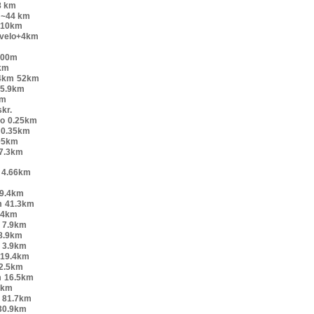
8 km
~44 km
+10km
 velo+4km
200m
km
4km
52km
5.9km
km
kr.
lo
0.25km
0.35km
05km
7.3km
4.66km
9.4km
m
41.3km
54km
7.9km
8.9km
3.9km
19.4km
2.5km
m
16.5km
 km
81.7km
30.9km