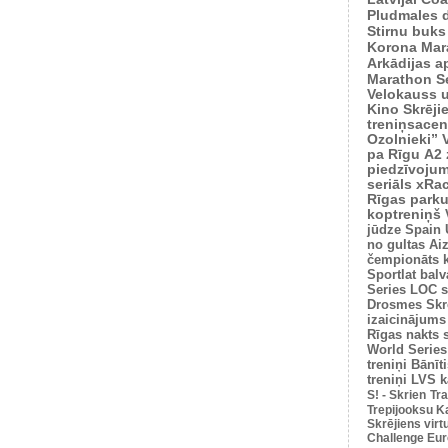
Pludmales 
Stirnu buks
Korona Mar
Arkādijas ap
Marathon S
Velokauss u
Kino Skrēji
treniņsacen
Ozolnieki”
pa Rīgu
A2 
piedzīvoju
seriāls xRa
Rīgas park
koptreniņš
jūdze
Spain 
no gultas
Ai
čempionāts 
Sportlat balv
Series
LOC s
Drosmes Skr
izaicinājums
Rīgas nakts 
World Series
treniņi
Bānīti
treniņi
LVS k
S! - Skrien
Tra
Trepijooksu K
Skrējiens virt
Challenge Euro