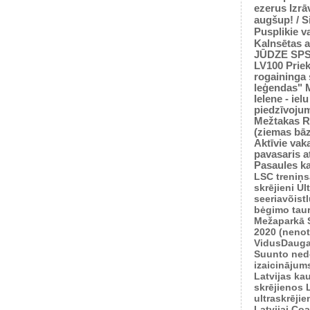
ezerus
Izrā
augšup! / 
Pusplikie v
Kalnsētas a
JŪDZE
SP
LV100
Prie
rogaininga 
leģendas"
Ielene - iel
piedzīvoju
Mežtakas
R
(ziemas bā
Aktīvie vaka
pavasaris
a
Pasaules k
LSC treniņ
skrējieni
Ul
seeriavõist
bėgimo tau
Mežaparkā
2020 (nenot
VidusDauga
Suunto ned
izaicinājum
Latvijas ka
skrējienos
ultraskrēji
Latvijai
Coas