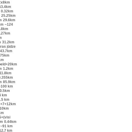
2x8km
53.4km
0.32km
25.25km
m
29.6km
km
~124
.8km
.27km
m
m
31.2km
ūras jūdze
43.7km
.75km
km
peld+20km
m
1.2km
11.8km
0.355km
m
85.9km
~100 km
0.5km
4 km
.5 km
5+7+12km
10km
km
+(visi
0m
0.44km
~91 km
12.7 km