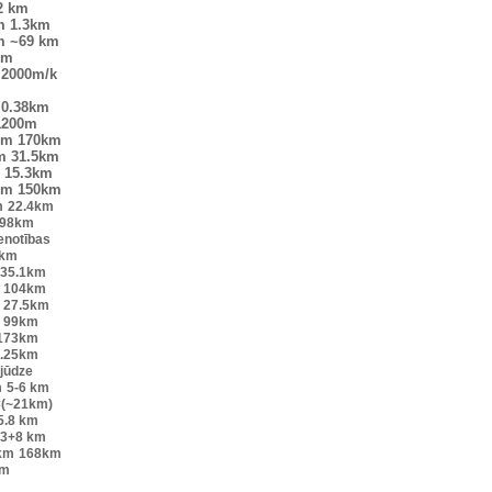
2 km
m
1.3km
m
~69 km
km
2000m/k
0.38km
1200m
km
170km
m
31.5km
15.3km
km
150km
m
22.4km
98km
enotības
2km
35.1km
104km
27.5km
99km
173km
.25km
 jūdze
m
5-6 km
×(~21km)
5.8 km
.3+8 km
km
168km
km