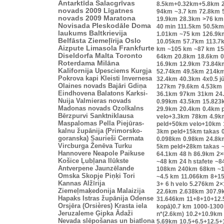
Antarktīda
Salacgrīvas
8.5km+0.32km+5.8km
novads 2009
Līgatnes
94km
~3.7 km
72.8km
novads 2009
Maratona
19.9km
28.3km
>76 km
Novisada
Pleskodāle
Doma
40 min
111.5km
50.5km
laukums
Baltkrievija
1.01km
~75 km
126.9k
Belfāsta
Ziemeļīrija
Oslo
10.05km
57.7km
113.7
Aizpute
Limasola
Frankfurte
km
~105 km
~87 km
15
Diseldorfa
Malta
Toronto
64km
20.8km
18.6km
0
Roterdama
Milāna
16.9km
12.9km
73.84k
Kalifornija
Upesciems
Kurgja
52.74km
49.5km
214k
Pokrova kapi
Kleisti
Invernesa
32.4km
40.3km
4x0.5 j
Olaines novads
Bajāri
Gdiņa
127km
79.6km
4.53km
Eindhovena
Balatons
Karksi-
36.1km
97km
31km
24
Nuija
Valmieras novads
0.99km
43.5km
15.823
Madonas novads
Ozolkalns
29.9km
20.4km
0.4km 
Bērzpurvi
Sanktniklausa
velo+3.3km
78km
4.9k
Maspalomas
Pella
Piejūras-
peld+50km velo+10km
kalnu župānija (Primorsko-
3km peld+15km takas
goranska)
Saurieši
Cermata
0.098km
0.98km
24.8k
Vircburga
Ženēva
Turku
5km peld+28km takas
Hannovere
Neapole
Paikuse
64.1km
48 h
86.9km
2×
Košice
Ļubļana
Ilūkste
~48 km
24 h stafete
~8
Antverpene
Jaunzēlande
108km
240km
68km
~1
Omska
Skopje
Piņķi
Tori
~4.5 km
11.066km
8+1
Kannas
Alžīrija
3+
6 h velo
5.276km
2×
Ziemeļmaķedonija
Malaizija
22.6km
2.638km
307.9
Hapaks
Istras župānija
Odense
31.646km
11+8+10+12.5
Orsjēra (Orsières)
Krasta iela
kopā)0.7 km
1000-130
Jeruzaleme
Ģipka
Ādaži
n*(2.6km)
10.2+10.9km
Nevada
slēpošanas un biatlona
5.69km
10.5+6.5+12.5+