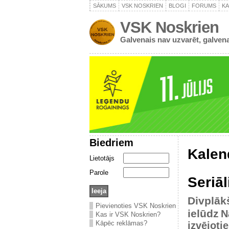
SĀKUMS
VSK NOSKRIEN
BLOGI
FORUMS
K
VSK Noskrien
Galvenais nav uzvarēt, galvena
Biedriem
Kalen
Lietotājs
Parole
Seriāl
Divplāk
Pievienoties VSK Noskrien
ielūdz
N
Kas ir VSK Noskrien?
Kāpēc reklāmas?
izvējoti