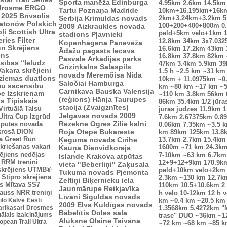
Sporta manēža
Edinburga
4.95km
2.6km
14.5km
drosme
ERGO
Tartu
Poznaņa
Madride
10km+16.195km+16k
 2025
Brīvsolis
Serbija
Krimuldas novads
2km+3.24km+3.2km
5
atonów Polskich
100+200+400+800m
0
2009
Aizkraukles novada
ļi
Scottish Ultra
peld+5km velo+1km
stadions
Pļavnieki
eries
Filter
12.8km
34km
3x7.03
Kopenhāgena
Panevēža
n Skrējiens
16.6km
17.2km
43km
Ādažu pagasts
Iecava
ens
16.8km
37.8km
82km
Pasvale
Arkādijas parks
sības “Ielūdz
47km
3.4km
5.9km
3
Grīziņkalns
Salaspils
Vakara skrējieni
1.5 h
~2.5 km
~31 km
novads
Meremõisa
Nida
ziemas duatlons
10km + 11.0975km
~0
Saločiai
Hamburga
mu sacensību
km
~80 km
~17 km
~
Carnikava
Bauska
Valensija
ce
Izskrienam
~110 km
3.8km
56km
(reģions)
Hānja
Taurupes
us
Tipiskais
86km
35.4km
1/2 jūra
stacija (Zvaigznītes)
Virtuālā Talsu
jūras jūdzes
11.9km
1
Jelgavas novads 2009
Ultra Cup
Izgrūd
7.6km
2.67375km
0.8
Rēzekne
Ogres Zilie kalni
zputes novada
0.06km
7.35km
~3.5 
krosā
DION
Roja
Otepē
Bukareste
km
89km
125km
13.8
a
Great Run
Ķeguma novads
Cīrihe
13.7km
2.7km
15.4km
kriešanas vakari
Kauņa
Dienvidkoreja
1600m
~71 km
24.3k
ējiens nedēļas
7-10km
~63 km
6.7km
Islande
Krakova
atpūtas
RRM treniņi
12+9+12+9km
170.9k
vieta "Beberliņi"
Zaķusala
skrējiens
UTMB®
peld+10km velo+2km
Tukuma novads
Pjemonta
Stipro skrējiena
2.3km
~130 km
12.7k
Zeltiņi
Biķernieku iela
s
Mītava
SS7
110km
10.5+10.6km
2
Jaunmārupe
Reikjavīka
auss
NRR treniņi
h velo
10-12km
12 h v
Līvāni
Siguldas novads
ilo Kalvė
Eesti
km
~0.4 km
~20.5 km
2009
Elva
Kuldīgas novads
arikasari
Drosmes
1.3568km
5.4272km
"
Bābelītis
Doles sala
uālais izaicinājums
trase"
DUO ~36km
~1
Alūksne
Olaine
Taivāna
pean Trail Ultra
~72 km
~68 km
~85 