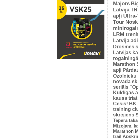
Majors
Bi
Latvija
TR
apļi
Ultra
Tour
Nosk
minirogai
LRM treni
Latvija
ad
Drosmes s
Latvijas k
rogaining
Marathon 
apļi
Pārda
Ozolnieku 
novada sk
seriāls “O
Kuldīgas a
kauss tria
Cēsis!
BK
training cl
skrējiens
S
Tepera taka
Mizojam, ka
Marathon M
trail
Apskrie