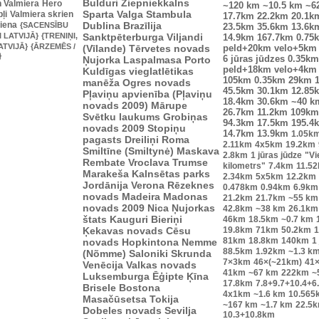
Bulduri
Ziepniekkalns
n Valmiera
Hero
~120 km
~10.5 km
~6
Sparta
Valga
Stambula
ļi
Valmiera skrien
17.7km
22.2km
20.1k
diena
Dublina
Brazīlija
{SACENSĪBU
23.5km
35.6km
13.6k
I LATVIJĀ}
{TRENIŅI,
Sanktpēterburga
Viljandi
14.9km
167.7km
0.75
ATVIJĀ}
{ĀRZEMĒS /
(Vīlande)
Tērvetes novads
peld+20km velo+5km
}
Ņujorka
Laspalmasa
Porto
6 jūras jūdzes
0.35km
peld+18km velo+4km
Kuldīgas vieglatlētikas
105km
0.35km
29km
manēža
Ogres novads
45.5km
30.1km
12.85
Pļaviņu apvienība (Pļaviņu
18.4km
30.6km
~40 k
novads 2009)
Mārupe
26.7km
11.2km
109km
Svētku laukums
Grobiņas
94.3km
17.5km
195.4
novads 2009
Stopiņu
14.7km
13.9km
1.05k
pagasts
Dreiliņi
Roma
2.11km
4x5km
19.2km
Smiltīne (Smiltynė)
Maskava
2.8km
1 jūras jūdze
"Vi
Rembate
Vroclava
Trumse
kilometrs"
7.4km
11.5
Marakeša
Kalnsētas parks
2.34km
5x5km
12.2km
Jordānija
Verona
Rēzeknes
0.478km
0.94km
6.9km
novads
Madeira
Madonas
21.2km
21.7km
~55 km
novads 2009
Nica
Ņujorkas
42.8km
~38 km
26.1km
štats
Kauguri
Bieriņi
46km
18.5km
~0.7 km
Ķekavas novads
Cēsu
19.8km
71km
50.2km
1
81km
18.8km
140km
1
novads
Hopkintona
Nemme
88.5km
1.92km
~1.3 k
(Nõmme)
Saloniki
Skrunda
7×3km
46×(~21km)
41
Venēcija
Valkas novads
41km
~67 km
222km
~
Luksemburga
Ēģipte
Ķīna
17.8km
7.8+9.7+10.4+6
Brisele
Bostona
4x1km
~1.6 km
10.565
Masačūsetsa
Tokija
~167 km
~1.7 km
22.5
Dobeles novads
Sevilja
10.3+10.8km