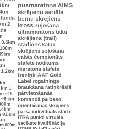
pusmaratons
AIMS
3km
5km
skrējienu seriāls
stunda
bērnu skrējiens
km
2
kross
nūjošana
nda
ultramaratons
taku
m
skrējiens (trail)
m
0.6km
stadions
kalnu
100m
skrējiens
soļošana
49km
valsts čempionāts
km
stafete
notikums
km
maratona stafete
1.2km
treniņš
IAAF Gold
m
Label
rogainings
0m
braukšana ratiņkrēslā
5 km
1
pārvietošanās
km
~15
~6 km
komandā
pa baso
300m
orientēšanās
skrējiens
.4km
parkā
individuāls starts
m
9.5km
ITRA punkti
virtuāla
km
sacīkste
kvalifikācija
km
600m
UTMB
Satelīts
pāri