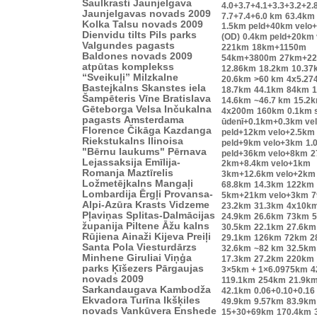
Saulkrasti
Jaunjelgava
4.0+3.7+4.1+3.3+3.2+2.
Jaunjelgavas novads 2009
7.7+7.4+6.0 km
63.4km
Kolka
Talsu novads 2009
1.5km peld+40km velo
Dienvidu tilts
Pils parks
(OD)
0.4km peld+20km
Valgundes pagasts
221km
18km+1150m
Baldones novads 2009
54km+3800m
27km+2
atpūtas komplekss
12.86km
18.2km
10.37
“Sveikuļi”
Milzkalne
20.6km
>60 km
4x5.27
Bastejkalns
Skanstes iela
18.7km
44.1km
84km
1
Šampēteris
Vīne
Bratislava
14.6km
~46.7 km
15.2
Gēteborga
Velsa
Inčukalna
4x200m
160km
0.1km s
pagasts
Amsterdama
ūdenī+0.1km+0.3km ve
Florence
Čikāga
Kazdanga
peld+12km velo+2.5km
Riekstukalns
Ilinoisa
peld+9km velo+3km
1.
"Bērnu laukums"
Pērnava
peld+36km velo+8km
2
Lejassaksija
Emīlija-
2km+8.4km velo+1km
Romanja
Maztīrelis
3km+12.6km velo+2km
Ložmetējkalns
Mangaļi
68.8km
14.3km
122km
Lombardija
Ērgļi
Provansa-
5km+21km velo+3km
7
Alpi-Azūra Krasts
Vidzeme
23.2km
31.3km
4x10k
Pļaviņas
Splitas-Dalmācijas
24.9km
26.6km
73km
županija
Piltene
Āžu kalns
30.5km
22.1km
27.6km
Rūjiena
Ainaži
Kijeva
Preiļi
29.1km
126km
72km
2
Santa Pola
Viesturdārzs
32.6km
~82 km
32.5km
Minhene
Giruliai
Viņģa
17.3km
27.2km
220km
parks
Ķīšezers
Pārgaujas
3×5km + 1×6.0975km
4
novads 2009
119.1km
254km
21.9k
Sarkandaugava
Kambodža
42.1km
0.06+0.10+0.16
Ekvadora
Turīna
Ikšķiles
49.9km
9.57km
83.9km
novads
Vankūvera
Enshede
15+30+69km
170.4km