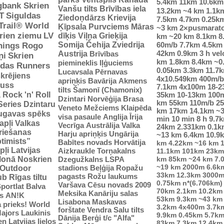
5.4km
11km
10.6km
gbank Skrien
Vanšu tilts
Brīvības iela
13.2km
~4 km
1.1k
T
Siguldas
Ziedoņdārzs
Krievija
7.5km
4.7km
0.25k
-Trail® World
Ķīpsala
Purvciems
Māras
~3 km
2×pusmarat
rien ziemu
LV
dīķis
Viļņa
Grieķija
km
~20 km
8.1km
8
Somija
Čehija
Zviedrija
60m/b
7.7km
4.5km
nings Rogo
42km
0.9km
3 h vel
Austrija
Brīvības
ņi
Skrien
km
1.8km
8.4km
~0
piemineklis
Iļģuciems
idas Runners
0.05km
3.3km
11.7
Lucavsala
Pērnavas
krējiens
4x10.549km
400m/b
apriņķis
Bavārija
Akmens
auss
7.1km
4x100m
18-
tilts
Šamonī (Chamonix)
ā
Rock 'n' Roll
35km
10-13km
100
Dzintari
Norvēģija
Brasa
km
55km
110m/b
2
Series
Dzintaru
Veneto
Mežciems
Klaipēda
km
17km
14.1km
~
ugavas spēks
visa pasaule
Anglija
Īrija
min
10 min
8 h
9.7
apļi
Valkas
Vecrīga
Austrālija
Valka
24km
2.331km
0.1k
riešanas
Harju apriņķis
Ungārija
~13 km
6.4km
10.9
ptimists”
Babītes novads
Horvātija
km
4.22km
~16 km
pļi
Latvijas
Aizkraukle
Torņakalns
11.1km
101km
23km
tlonā
Noskrien
Dzegužkalns
LSPA
km
85km
~24 km
7.
~19 km
2000m
6.6k
stadions
Beļģija
Ropažu
Outdoor
33km
12.3km
3000m
pagasts
Rožu laukums
ub
Rīgas tiltu
0.75km
n*(6.706km)
Varšava
Cēsu novads 2009
portlat Balva
70km
2.1km
10.2km
Meksika
Kanāriju salas
s
AN!K
53km
9.3km
~43 km
Lisabona
Maskavas
 prieks!
World
3.2km
4x400m
3.7k
forštate
Vendra
Salu tilts
ajors
Laukinis
9.9km
0.45km
5.7k
Dānija
Berģi
t/c "Alfa"
n Latvijas lielos
83km
7.3km
12.4km