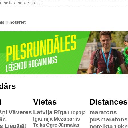
ALENDĀRS
NOSKRIETAIS
is ir noskriet
dārs
i
Vietas
Distances
šņi
Vāveres
Latvija
Rīga
maratons
Liepāja
Igaunija
Mežaparks
pusmaratons
āc
Teika
Ogre
Jūrmalas
es Liepājā!
noteikta
10k