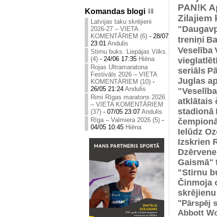
PAN!K
A
Komandas blogi
Zilajiem
Latvijas taku skrējieni
"Daugavp
2026-27 – VIETA
KOMENTĀRIEM (6)
-
28/07
treniņi
Ba
23:01
Andulis
Veselība
Stirnu buks. Liepājas Vilks.
(4)
-
24/06 17:35
Hiēna
vieglatlē
Rojas Ultramaratona
seriāls
Pā
Festivāls 2026 – VIETA
Juglas ap
KOMENTĀRIEM (10)
-
26/05 21:24
Andulis
"Veselība
Rimi Rīgas maratons 2026
atklātais
– VIETA KOMENTĀRIEM
stadionā
(37)
-
07/05 23:07
Andulis
Rīga – Valmiera 2026 (5)
-
čempionā
04/05 10:45
Hiēna
Ielūdz Oz
Izskrien 
Dzērvene
Gaismā"
"Stirnu b
Činmoja 
skrējienu
"Pārspēj s
Abbott Wo