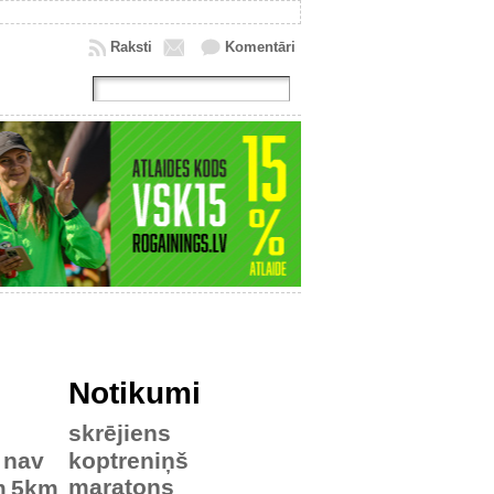
Raksti
Komentāri
Notikumi
skrējiens
nav
koptreniņš
maratons
m
5km