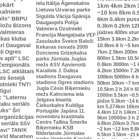
iela
Itālija
Āgenskalns
pkārt
1km
4km
2km
Lietuva
Uzvaras parks
 kalniem
~10 km
8km
0.
Sigulda
Vācija
Spānija
ils"
BBPU
6km
0.4km
pus
Daugavpils
Polija
ložu Bizons
0.3km
0.2km
12
Valmiera
Ozolnieki
Valmieras
jūdzes
400m
stu
Francija
Mangaļsala
VEF
tikas kluba
15km
3.6km
2.2k
Zasulauks
Šveice
Baloži
ri Daugavai
10.8km
6 h
~5 k
Ķekavas novads 2009
ļi
Ogres
7km
2.5km
200m
Dzirciems
Grīziņkalna
s apļi"
LSC
800m
1.5km
10.5
parks
Jūrmala
Juglas
0.8km
3000m
~1 
 čempionāts
mežs
ASV
Apvienotā
Karaliste
J. Daliņa
4.2km
1500m
7.2
LSC atklātais
stadions
Daugavas
100km
5000m
4 h
ts šosejā
stadions
Ogres stadions
50km
30km
~7 k
olnieki
TNT!
Jugla
Cēsis
Biķernieku
10.5km
2 h
24 h
6
Rīgu!
mežs
Kalnciema iela
1000m
5.5km
~0.
: "Laternu
Jelgava
Imanta
jūdze
5.3km
~14 
taku seriāls
Čiekurkalns
Kuldīga
km
5.274km
16km
uks"
Šri
Portugāle
Japāna
11.
4.4km
12 h
14km
organizācijas
novembra krastmala
9km
10000m
3 h
2
Centrs
Tallina
Šmerlis
 seriāls
SSV
4.8km
20km
0.7k
Biķernieku KSB
~2 km
~12 km
8.8
evi"
TAN!K
Nīderlande
Jūrmalas
6.5km
3.5km
~21 
rld Marathon
parks
Ventspils
Kanāda