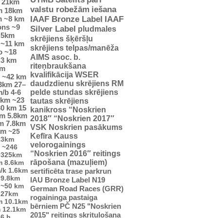
21km
valstu robežām
iešana
m
18km
m
~8 km
IAAF Bronze Label
IAAF
ons
~9
Silver Label
pludmales
.5km
skrējiens
šķēršļu
~11 km
skrējiens
telpas/manēža
o
~18
AIMS asoc. b.
.3 km
riteņbraukšana
km
kvalifikācija WSER
~42 km
daudzdienu skrējiens
RM
23km
27–
pelde
stundas skrējiens
m/b
4-6
5km
~23
tautas skrējiens
30 km
15
kanikross
“Noskrien
km
5.8km
2018″
“Noskrien 2017″
m
7.8km
VSK Noskrien pasākums
km
~25
Kefīra Kauss
13km
velorogainings
~246
“Noskrien 2016″ reitings
0325km
rāpošana (mazuļiem)
m
8.6km
/k
1.6km
sertificēta trase
parkrun
9.8km
IAU Bronze Label
N19
~50 km
German Road Races (GRR)
27km
rogaininga pastaiga
m
10.1km
bērniem
PČ
N25
"Noskrien
m
12.1km
2015" reitings
skrituļošana
6 h