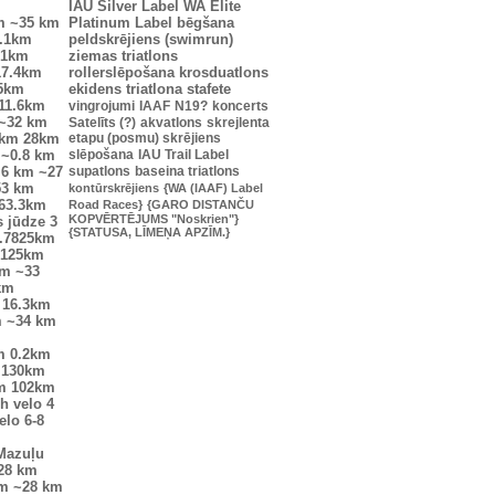
IAU Silver Label
WA Elite
m
~35 km
Platinum Label
bēgšana
.1km
peldskrējiens (swimrun)
.1km
ziemas triatlons
17.4km
rollerslēpošana
krosduatlons
25km
ekidens
triatlona stafete
11.6km
vingrojumi
IAAF
N19?
koncerts
~32 km
Satelīts (?)
akvatlons
skrejlenta
9km
28km
etapu (posmu) skrējiens
~0.8 km
slēpošana
IAU Trail Label
.6 km
~27
supatlons
baseina triatlons
53 km
kontūrskrējiens
{WA (IAAF) Label
63.3km
Road Races}
{GARO DISTANČU
KOPVĒRTĒJUMS "Noskrien"}
s jūdze
3
{STATUSA, LĪMEŅA APZĪM.}
.7825km
9125km
km
~33
km
16.3km
m
~34 km
m
0.2km
130km
m
102km
 h velo
4
elo
6-8
Mazuļu
28 km
km
~28 km