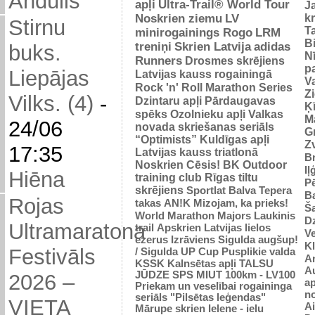
Andulis
apļi
Ultra-Trail® World Tour
J
Noskrien ziemu
LV
k
Stirnu
Ta
minirogainings Rogo
LRM
B
treniņi
Skrien Latvija
adidas
buks.
N
Runners
Drosmes skrējiens
p
Liepājas
Latvijas kauss rogainingā
Va
Rock 'n' Roll Marathon Series
Z
Vilks. (4)
-
Dzintaru apļi
Pārdaugavas
Ķ
spēks
Ozolnieku apļi
Valkas
M
24/06
novada skriešanas seriāls
Gr
“Optimists”
Kuldīgas apļi
Zv
17:35
Latvijas kauss triatlonā
Br
Noskrien Cēsis!
BK
Outdoor
Iļ
Hiēna
training club
Rīgas tiltu
Pē
skrējiens
Sportlat Balva
Tepera
Ba
Rojas
takas
AN!K
Mizojam, ka prieks!
Š
World Marathon Majors
Laukinis
Dz
Ultramaratona
trail
Apskrien Latvijas lielos
V
ezerus
Izrāviens
Sigulda augšup!
K
Festivāls
/ Sigulda UP Cup
Pusplikie valda
An
KSSK
Kalnsētas apļi
TALSU
Au
JŪDZE
SPS
MIUT
100km - LV100
2026 –
ap
Priekam un veselībai
rogaininga
n
seriāls "Pilsētas leģendas"
VIETA
Ai
Mārupe skrien
Ielene - ielu