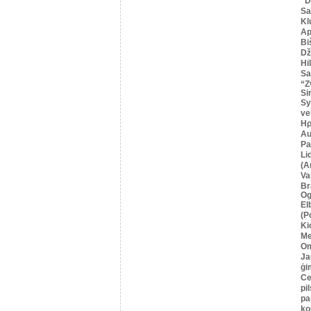
“
Sa
Kl
Ap
Bi
Dž
Hi
Sa
“Z
Si
Sy
ve
Ηρ
Au
Pa
Li
(A
Va
Br
Og
El
(P
Ki
Me
O
Ja
ģi
Се
pil
pa
ko