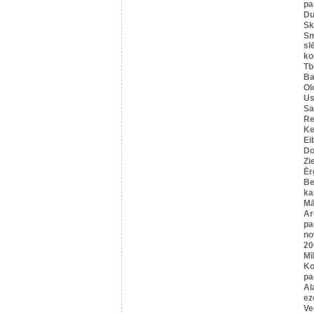
pa
Du
Sk
Sm
sl
ko
Tbi
Ba
Ol
Us
Sa
Re
Ke
Ei
Do
Zi
Ēr
Be
ka
Mā
Ar
pa
no
20
Mī
Ko
pa
Al
ez
Ve