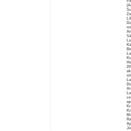
Pa
(A
Su
Za
Lī
Dz
no
An
Sā
L
Ka
Be
La
Ko
He
20
ak
sl
La
Do
Ai
La
ce
ap
Kr
Kn
Mi
R
Ap
Jo