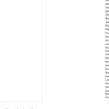
no
pa
S
pa
Uf
Ba
Ja
Pl
Pa
Fo
Re
Kr
no
Pū
Du
Ut
Hī
Br
pa
Ie
Ba
pa
Li
Po
(P
pa
Bo
Fe