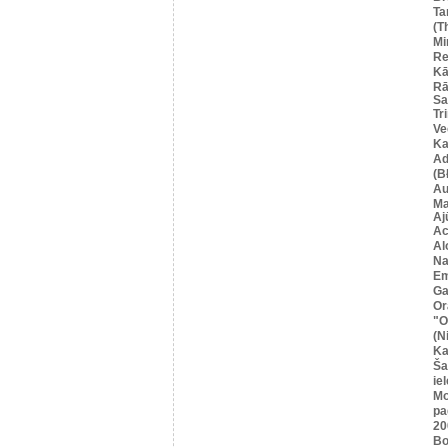
Ta
(T
Mi
Re
Kā
Rā
Sa
Tr
Ve
Ka
Ad
(B
Au
Ma
Aj
Ac
Al
Na
Em
Ga
Or
"O
(N
Ka
Ša
iel
Mo
pa
20
Bo