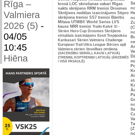
Rīga –
Sa
krosā
LOC skriešanas vakari
Rīgas
n
nakts skrējiens
RRM treniņi
Drosmes
Valmiera
He
Skrējiens nedēļas izaicinājums
Stipro
skrējiena treniņi
SS7 treniņi
Bānītis
n
Mītava
UTMB® World Series
LVS
Zo
2026 (5)
-
kauss
NRR treniņi
Trailo Kalvė
S! -
(
Skrien
Hero Cup
Drosmes Skrējiens
n
04/05
virtuālais izaicinājums
Eesti Trepijooksu
B
Karikasari
Skrien Valmiera
Challenge
ce
10:45
European Trail Ultra League
Bērzes apļi
An
Valmiera skrien
Veselības otrdiena
Ve
{SACENSĪBU SERIĀLI, KAUSI LATVIJĀ}
Hiēna
D
{TRENIŅI, KOPTRENIŅI LATVIJĀ}
{ĀRZEMĒS
m
/ VISĀ PASAULĒ}
P
K
Ai
st
K
Ā
P
Gr
n
Sa
C
Va
Ta
(Z
n