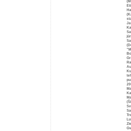
(M
Et
Ha
(K
st
Ja
Ka
Sa
jū
Sa
(D
"M
Bo
Gr
Ra
Au
Ku
te
pu
20
M
Ka
Ma
(Ši
Sv
Sa
Tr
Lu
Zi
Gv