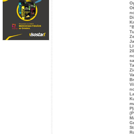
Og
O
n
Di
K
"B
T
Ze
J
Lī
2
n
sa
T
Zi
Va
Br
Vi
n
L
Ku
m
Pļ
(P
M
G
S
R