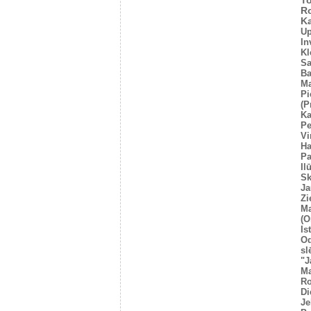
T
R
Ka
U
In
Kl
Sa
Ba
Ma
Pi
(P
Ka
Pe
Vi
Ha
Pa
Il
Sk
Ja
Zi
Ma
(O
Is
O
sl
"J
Ma
Ro
Di
Je