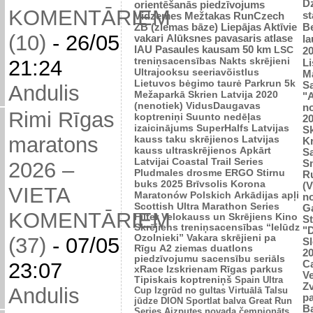
D
orientēšanās piedzīvojums
KOMENTĀRIEM
st
Vidzemes Mežtakas
RunCzech
Be
ZB (ziemas bāze)
Liepājas Aktīvie
(10)
-
26/05
vakari
Alūksnes pavasaris
atlase
l
IAU Pasaules kausam 50 km
LSC
2
treniņsacensības
Nakts skrējieni
21:24
L
Ultrajooksu seeriavõistlus
Ma
Lietuvos bėgimo taurė
Parkrun 5k
Sa
Andulis
Mežaparkā
Skrien Latvija 2020
"A
(nenotiek)
VidusDaugavas
n
Rimi Rīgas
koptreniņi
Suunto nedēļas
2
izaicinājums
SuperHalfs
Latvijas
Sk
maratons
kauss taku skrējienos
Latvijas
K
kauss ultraskrējienos
Apkārt
Sa
Latvijai
Coastal Trail Series
S
2026 –
Pludmales drosme
ERGO Stirnu
R
buks 2025
Brīvsolis
Korona
(V
VIETA
Maratonów Polskich
Arkādijas apļi
n
Scottish Ultra Marathon Series
G
KOMENTĀRIEM
Filter Velokauss un Skrējiens
Kino
S
Skrējiens
treniņsacensības “Ielūdz
"
Ozolnieki”
Vakara skrējieni pa
(37)
-
07/05
Sl
Rīgu
A2 ziemas duatlons
2
piedzīvojumu sacensību seriāls
C
23:07
xRace
Izskrienam Rīgas parkus
Ve
Tipiskais koptreniņš
Spain Ultra
Zv
Andulis
Cup
Izgrūd no gultas
Virtuālā Talsu
p
jūdze
DION Sportlat balva
Great Run
B
Series
Aizputes novada čempionāts