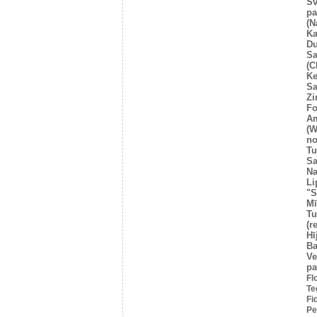
Sv
pa
(N
Ka
Du
Sa
(C
Ke
Sa
Z
Fo
A
(W
no
Tu
Sa
Na
Li
"S
Mī
Tu
(r
Hī
Ba
Ve
pa
Fl
Te
Fi
Pe