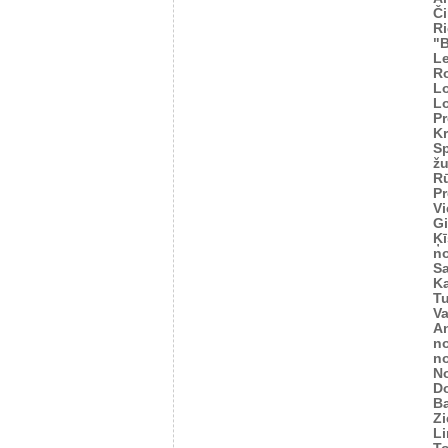
Č
Ri
"
Le
R
L
L
Pr
Kr
Sp
žu
Rū
Pr
Vi
Gi
Ķī
n
S
K
Tu
V
An
n
n
N
D
Ba
Zi
L