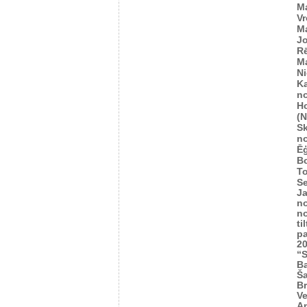
M
Vr
M
Jo
R
M
Ni
K
n
H
(
S
n
Ēģ
B
To
Se
J
n
n
ti
p
2
“S
Ba
Š
Br
Ve
A