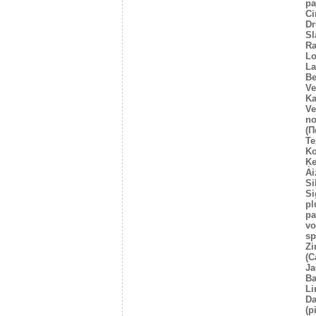
pa
Ci
Dr
Sl
Ra
Lo
La
Be
Ve
Ka
Ve
no
(Π
Te
Ko
Ķe
Ai
Si
Si
pl
pa
vo
sp
Zi
(C
Ja
Ba
Li
Da
(p