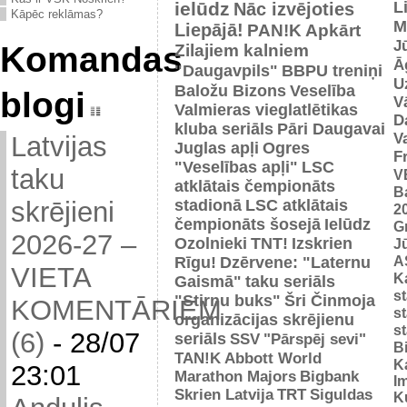
ielūdz
L
Nāc izvējoties
Kāpēc reklāmas?
M
Liepājā!
PAN!K
Apkārt
J
Komandas
Zilajiem kalniem
Ā
"Daugavpils"
BBPU treniņi
U
Baložu Bizons
Veselība
blogi
V
Valmieras vieglatlētikas
D
kluba seriāls
Pāri Daugavai
V
Latvijas
Juglas apļi
Ogres
F
"Veselības apļi"
LSC
taku
V
atklātais čempionāts
B
stadionā
LSC atklātais
skrējieni
2
čempionāts šosejā
Ielūdz
G
2026-27 –
Ozolnieki
TNT!
Izskrien
J
A
Rīgu!
Dzērvene: "Laternu
VIETA
Ka
Gaismā"
taku seriāls
s
"Stirnu buks"
Šri Činmoja
KOMENTĀRIEM
s
organizācijas skrējienu
s
(6)
-
28/07
seriāls
SSV
"Pārspēj sevi"
B
TAN!K
Abbott World
K
23:01
Marathon Majors
Bigbank
I
Skrien Latvija
TRT
Siguldas
K