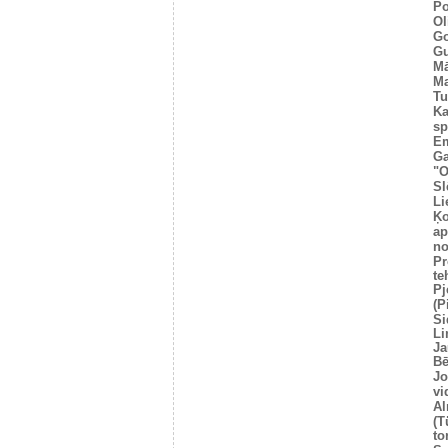
Po
Ol
Go
Gu
Mā
Ma
Tu
Ka
sp
E
Ga
"O
Sl
Li
Ķo
ap
no
P
te
Pj
(P
Si
Li
Ja
Bē
Jo
vi
Al
(T
to