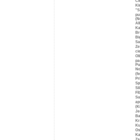
Cī
Ki
"S
pu
(N
Al
Ka
Br
Bi
Sa
Ze
ci
Ol
pa
Pu
No
(f
Pr
Sp
Si
Fī
Su
ap
(K
Je
Ba
Kr
Ku
Os
Ka
Za