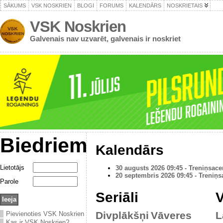
SĀKUMS
VSK NOSKRIEN
BLOGI
FORUMS
KALENDĀRS
NOSKRIETAIS
VSK Noskrien
Galvenais nav uzvarēt, galvenais ir noskriet
Biedriem
Kalendārs
Lietotājs
30 augusts 2026 09:45 - Treniņsace
20 septembris 2026 09:45 - Treniņs
Parole
Seriāli
V
Divplākšņi
Vāveres
L
Pievienoties VSK Noskrien
Kas ir VSK Noskrien?