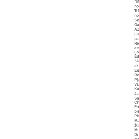
"M
no
Tr
no
Sk
Ga
Az
Lu
pa
Ri
am
Lo
Ēd
"A
sk
Ei
R
Pļ
Va
Ka
Ja
Sm
Ch
Fr
pi
Pl
Ma
žu
Mu
Dr