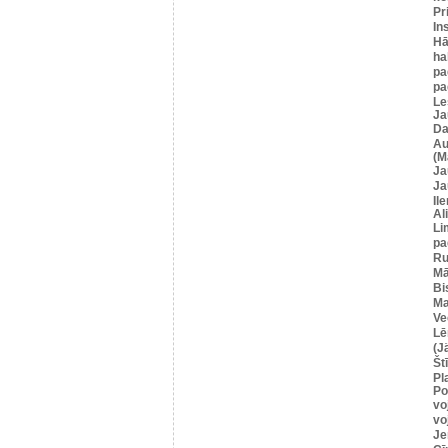
Pr
In
Hā
ha
pa
pa
Le
Ja
Da
Au
(M
Ja
Ja
Il
Al
Li
pa
Ru
Mā
Bi
Ma
Ve
Lē
(J
Štī
Pl
Po
vo
vo
Je