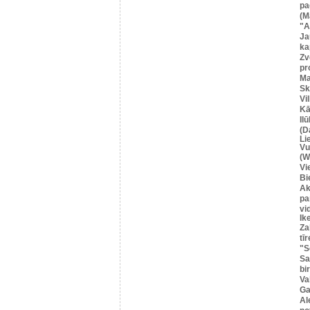
pa
(M
"A
Ja
ka
Zv
pr
Ma
Sk
Vi
Kā
Il
(D
Li
Vu
(W
Vi
Bi
Ak
pa
vi
Ik
Za
tīr
"S
Sa
bi
Va
Ga
Al