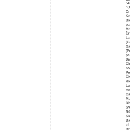
SP
"O
Or
Ko
Bi
pa
Ma
Ēr
La
(C
Ga
(P
pa
Si
Ci
no
Pe
Či
Ri
Lu
ma
Oa
Ma
Dī
(W
Rē
Ķi
Ba
el
Br