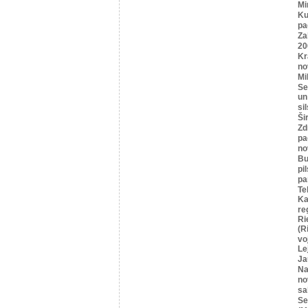
Mi
Ku
pa
Za
20
Kr
no
Mi
Se
un
si
Ši
Zd
pa
no
Bu
pi
pa
Te
Ka
re
Ri
(R
vo
Le
Ja
Na
no
sa
Se