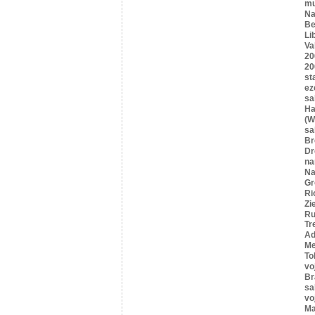
mu
Na
Be
Li
Va
20
20
st
ez
sa
Ha
(W
sa
B
Dr
n
Na
Gr
Ri
Zi
Ru
Tr
Ad
Me
To
vo
Br
sa
vo
Ma