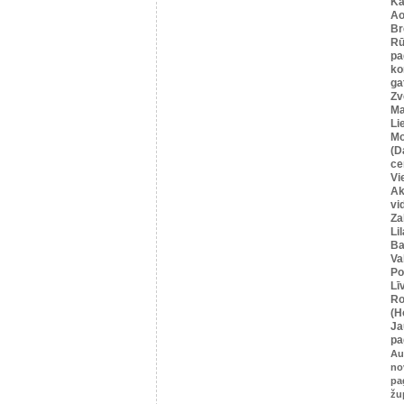
Ka
Ao
Br
Rū
pa
ko
ga
Zv
Ma
Li
Mo
(D
ce
Vi
Ak
vi
Za
Li
Ba
Va
Po
Lī
Ro
(H
Ja
pa
Au
no
pa
žu