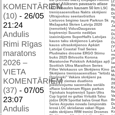
(Z
vakari
Alūksnes pavasaris
atlase
KOMENTĀRIEM
R
IAU Pasaules kausam 50 km
LSC
B
treniņsacensības
Nakts skrējieni
Di
(10)
-
26/05
Ultrajooksu seeriavõistlus
"B
Lietuvos bėgimo taurė
Parkrun 5k
P
21:24
Mežaparkā
Skrien Latvija 2020
J
(nenotiek)
VidusDaugavas
n
Andulis
koptreniņi
Suunto nedēļas
Do
izaicinājums
SuperHalfs
Latvijas
Zi
kauss taku skrējienos
Latvijas
Rimi Rīgas
D
kauss ultraskrējienos
Apkārt
(V
Latvijai
Coastal Trail Series
L
maratons
Pludmales drosme
ERGO Stirnu
m
buks 2025
Brīvsolis
Korona
(P
2026 –
Maratonów Polskich
Arkādijas apļi
l
Scottish Ultra Marathon Series
p
VIETA
Filter Velokauss un Skrējiens
Kino
M
Skrējiens
treniņsacensības “Ielūdz
M
Ozolnieki”
Vakara skrējieni pa
KOMENTĀRIEM
R
Rīgu
A2 ziemas duatlons
2
piedzīvojumu sacensību seriāls
Ķ
(37)
-
07/05
xRace
Izskrienam Rīgas parkus
N
Tipiskais koptreniņš
Spain Ultra
V
Cup
Izgrūd no gultas
Virtuālā Talsu
23:07
Br
jūdze
DION Sportlat balva
Great Run
D
Series
Aizputes novada čempionāts
Andulis
J
krosā
LOC skriešanas vakari
Rīgas
K
nakts skrējiens
RRM treniņi
Drosmes