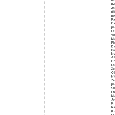
Mū
(M
Ja
(E
no
Pa
Ba
pa
Lē
Vē
M
Pi
Da
ku
Ne
Al
Br
La
Ze
Ol
Nī
Za
pa
Si
Fr
Me
Je
Kr
Ra
(C
SP