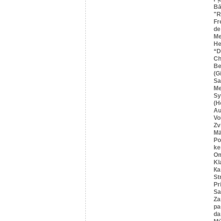
Bā
"R
Fr
de
Me
He
“
Ch
Be
(G
Sa
M
Sy
(H
Au
Vo
Zv
Mä
Po
ke
O
Kl
Ка
St
Pr
Sa
Za
pa
da