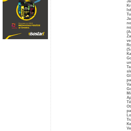
Ja
Kr
Is
T
Ja
no
no
(A
Za
ve
Ro
(S
Ka
G
un
Ta
sl
Gl
pa
Va
Go
Mi
Ap
Tē
Ot
pa
Lo
Tr
Ke
Ve