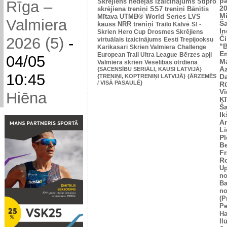
p
Skrējiens nedēļas izaicinājums
Stipro
Rīga –
2
skrējiena treniņi
SS7 treniņi
Bānītis
Mi
Mītava
UTMB® World Series
LVS
Valmiera
Š
kauss
NRR treniņi
Trailo Kalvė
S! -
In
Skrien
Hero Cup
Drosmes Skrējiens
2026 (5)
-
Č
virtuālais izaicinājums
Eesti Trepijooksu
"
Karikasari
Skrien Valmiera
Challenge
Em
European Trail Ultra League
Bērzes apļi
04/05
M
Valmiera skrien
Veselības otrdiena
Az
{SACENSĪBU SERIĀLI, KAUSI LATVIJĀ}
10:45
{TRENIŅI, KOPTRENIŅI LATVIJĀ}
{ĀRZEMĒS
Da
/ VISĀ PASAULĒ}
Rū
Vi
Hiēna
Ķī
S
Ik
An
L
Pl
Be
Fr
R
U
no
Ba
no
(P
Pe
Ha
Il