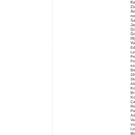
Ke
Z
A
no
Sa
Ja
Ģi
G
Hī
Ve
Ed
La
Pe
Fo
ez
Be
20
Sl
Ab
Ko
B
Ko
Ça
Ri
Pa
Ad
Va
vo
Lo
Mo