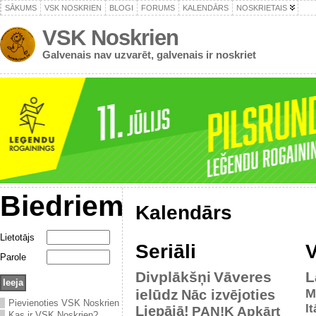
SĀKUMS
VSK NOSKRIEN
BLOGI
FORUMS
KALENDĀRS
NOSKRIETAIS
VSK Noskrien
Galvenais nav uzvarēt, galvenais ir noskriet
Biedriem
Kalendārs
Lietotājs
Seriāli
V
Parole
Divplākšņi
Vāveres
L
ielūdz
M
Nāc izvējoties
Pievienoties VSK Noskrien
It
Liepājā!
PAN!K
Apkārt
Kas ir VSK Noskrien?