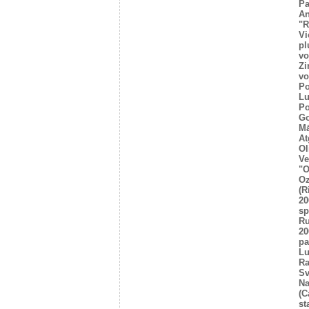
Pa
An
"R
Vi
pl
vo
Zi
vo
Po
Lu
Po
Go
Mā
At
Ol
Ve
"O
Oz
(R
20
sp
R
20
pa
Lu
Ra
Sv
Na
(C
st