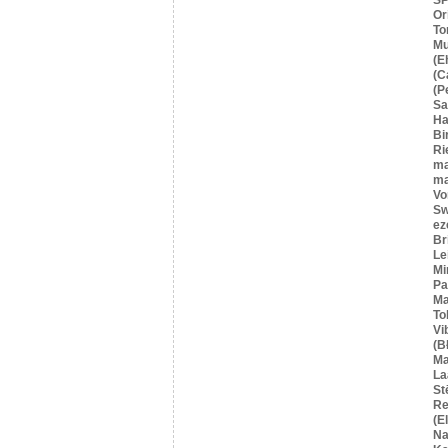
Or
To
Mu
(E
(C
(P
S
Ha
Bi
Ri
ma
ma
Vo
Sw
ez
Br
Le
Mi
Pa
Ma
To
Vi
(B
Ma
La
St
Re
(E
Na