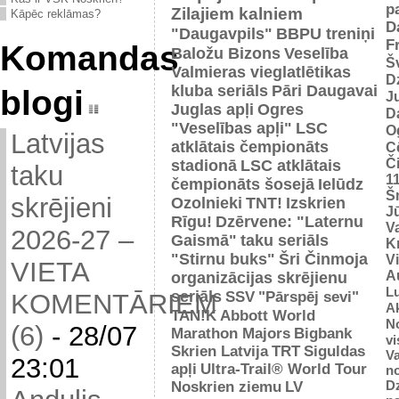
p
Zilajiem kalniem
Kāpēc reklāmas?
D
"Daugavpils"
BBPU treniņi
F
Komandas
Baložu Bizons
Veselība
Š
Valmieras vieglatlētikas
D
kluba seriāls
Pāri Daugavai
blogi
J
Juglas apļi
Ogres
D
"Veselības apļi"
LSC
O
Latvijas
atklātais čempionāts
C
Č
stadionā
LSC atklātais
taku
1
čempionāts šosejā
Ielūdz
Š
skrējieni
Ozolnieki
TNT!
Izskrien
J
Rīgu!
Dzērvene: "Laternu
Va
2026-27 –
Gaismā"
taku seriāls
Kr
"Stirnu buks"
Šri Činmoja
V
VIETA
Au
organizācijas skrējienu
L
seriāls
SSV
"Pārspēj sevi"
KOMENTĀRIEM
Ak
TAN!K
Abbott World
No
(6)
-
28/07
Marathon Majors
Bigbank
vi
Skrien Latvija
TRT
Siguldas
Va
23:01
apļi
Ultra-Trail® World Tour
n
D
Noskrien ziemu
LV