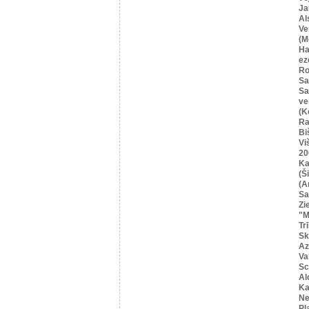
Ja
Al
Ve
(M
Ha
ez
Ro
Sa
Sa
ve
(K
Ra
Bi
Vi
20
Ka
(Ši
(A
Sa
Zi
"M
Tr
Sk
Az
Va
Sc
Al
Ka
Ne
Pļ