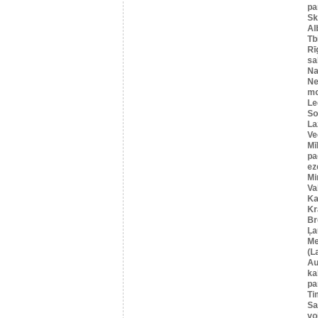
pa
Sk
Al
Tbi
Rī
sa
Na
Ne
mo
Le
So
La
Ve
Mī
pa
ez
Mi
Va
Ka
Kr
Br
Ļa
Me
(L
Au
ka
pa
Ti
Sa
vo