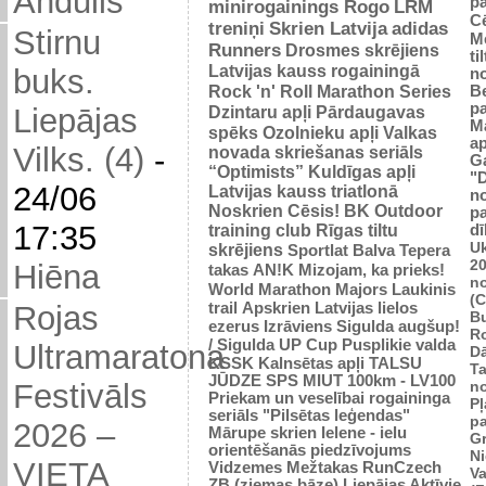
Andulis
p
minirogainings Rogo
LRM
C
treniņi
Skrien Latvija
adidas
Stirnu
M
Runners
Drosmes skrējiens
ti
Latvijas kauss rogainingā
buks.
n
Rock 'n' Roll Marathon Series
Be
p
Dzintaru apļi
Pārdaugavas
Liepājas
M
spēks
Ozolnieku apļi
Valkas
ap
Vilks. (4)
-
novada skriešanas seriāls
G
“Optimists”
Kuldīgas apļi
"
24/06
Latvijas kauss triatlonā
n
Noskrien Cēsis!
BK
Outdoor
p
17:35
training club
Rīgas tiltu
dī
Uk
skrējiens
Sportlat Balva
Tepera
2
Hiēna
takas
AN!K
Mizojam, ka prieks!
n
World Marathon Majors
Laukinis
(
trail
Apskrien Latvijas lielos
Rojas
B
ezerus
Izrāviens
Sigulda augšup!
R
/ Sigulda UP Cup
Pusplikie valda
Ultramaratona
D
KSSK
Kalnsētas apļi
TALSU
Ta
JŪDZE
SPS
MIUT
100km - LV100
n
Festivāls
Priekam un veselībai
rogaininga
Pļ
seriāls "Pilsētas leģendas"
p
2026 –
Mārupe skrien
Ielene - ielu
Gr
orientēšanās piedzīvojums
N
VIETA
Vidzemes Mežtakas
RunCzech
Va
ZB (ziemas bāze)
Liepājas Aktīvie