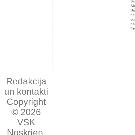
Sā
Al
Ba
no
vo
pa
Fe
Redakcija
un kontakti
Copyright
© 2026
VSK
Noskrien
,