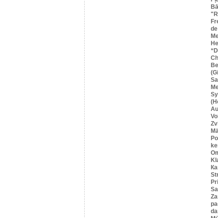
Bā
"R
Fr
de
Me
He
“
Ch
Be
(G
Sa
M
Sy
(H
Au
Vo
Zv
Mä
Po
ke
O
Kl
Ка
St
Pr
Sa
Za
pa
da