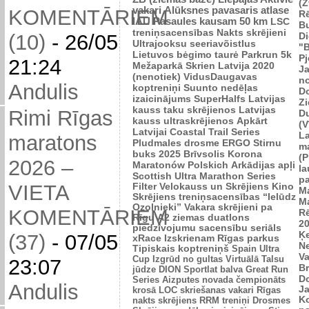
(Z
vakari
Alūksnes pavasaris
atlase
KOMENTĀRIEM
R
IAU Pasaules kausam 50 km
LSC
B
treniņsacensības
Nakts skrējieni
Di
(10)
-
26/05
Ultrajooksu seeriavõistlus
"B
Lietuvos bėgimo taurė
Parkrun 5k
P
21:24
Mežaparkā
Skrien Latvija 2020
J
(nenotiek)
VidusDaugavas
n
Andulis
koptreniņi
Suunto nedēļas
Do
izaicinājums
SuperHalfs
Latvijas
Zi
kauss taku skrējienos
Latvijas
Rimi Rīgas
D
kauss ultraskrējienos
Apkārt
(V
Latvijai
Coastal Trail Series
L
maratons
Pludmales drosme
ERGO Stirnu
m
buks 2025
Brīvsolis
Korona
(P
2026 –
Maratonów Polskich
Arkādijas apļi
l
Scottish Ultra Marathon Series
p
VIETA
Filter Velokauss un Skrējiens
Kino
M
Skrējiens
treniņsacensības “Ielūdz
M
Ozolnieki”
Vakara skrējieni pa
KOMENTĀRIEM
R
Rīgu
A2 ziemas duatlons
2
piedzīvojumu sacensību seriāls
Ķ
(37)
-
07/05
xRace
Izskrienam Rīgas parkus
N
Tipiskais koptreniņš
Spain Ultra
V
Cup
Izgrūd no gultas
Virtuālā Talsu
23:07
Br
jūdze
DION Sportlat balva
Great Run
D
Series
Aizputes novada čempionāts
Andulis
J
krosā
LOC skriešanas vakari
Rīgas
K
nakts skrējiens
RRM treniņi
Drosmes