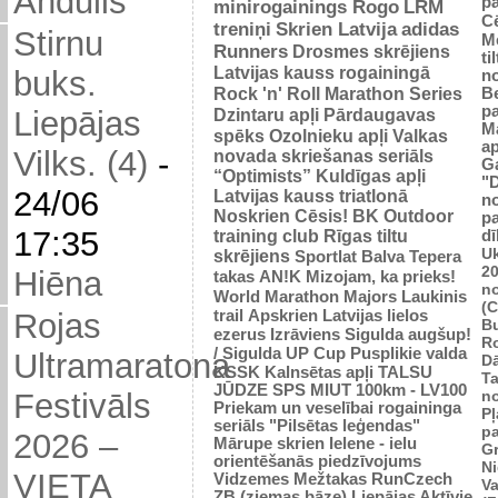
Andulis
p
minirogainings Rogo
LRM
C
treniņi
Skrien Latvija
adidas
Stirnu
M
Runners
Drosmes skrējiens
ti
Latvijas kauss rogainingā
buks.
n
Rock 'n' Roll Marathon Series
Be
p
Dzintaru apļi
Pārdaugavas
Liepājas
M
spēks
Ozolnieku apļi
Valkas
ap
Vilks. (4)
-
novada skriešanas seriāls
G
“Optimists”
Kuldīgas apļi
"
24/06
Latvijas kauss triatlonā
n
Noskrien Cēsis!
BK
Outdoor
p
17:35
training club
Rīgas tiltu
dī
Uk
skrējiens
Sportlat Balva
Tepera
2
Hiēna
takas
AN!K
Mizojam, ka prieks!
n
World Marathon Majors
Laukinis
(
trail
Apskrien Latvijas lielos
Rojas
B
ezerus
Izrāviens
Sigulda augšup!
R
/ Sigulda UP Cup
Pusplikie valda
Ultramaratona
D
KSSK
Kalnsētas apļi
TALSU
Ta
JŪDZE
SPS
MIUT
100km - LV100
n
Festivāls
Priekam un veselībai
rogaininga
Pļ
seriāls "Pilsētas leģendas"
p
2026 –
Mārupe skrien
Ielene - ielu
Gr
orientēšanās piedzīvojums
N
VIETA
Vidzemes Mežtakas
RunCzech
Va
ZB (ziemas bāze)
Liepājas Aktīvie