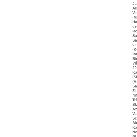
Ja
Al
Ve
(M
Ha
ez
Ro
Sa
Sa
ve
(K
Ra
Bi
Vi
20
Ka
(Ši
(A
Sa
Zi
"M
Tr
Sk
Az
Va
Sc
Al
Ka
Ne
Pļ