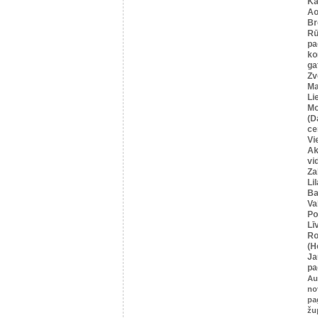
Ka
Ao
Br
Rū
pa
ko
ga
Zv
Ma
Li
Mo
(D
ce
Vi
Ak
vi
Za
Li
Ba
Va
Po
Lī
Ro
(H
Ja
pa
Au
no
pa
žu