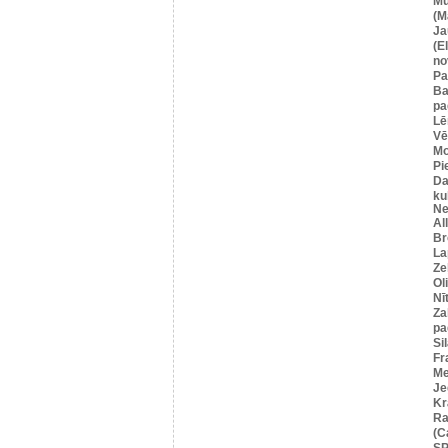
Mū
(M
Ja
(E
no
Pa
Ba
pa
Lē
Vē
M
Pi
Da
ku
Ne
Al
Br
La
Ze
Ol
Nī
Za
pa
Si
Fr
Me
Je
Kr
Ra
(C
SP