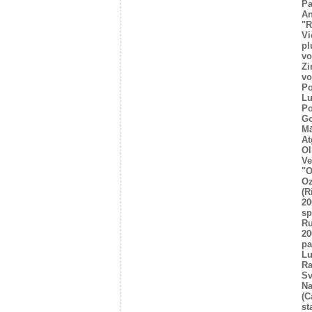
Pa
An
"R
Vi
pl
vo
Zi
vo
Po
Lu
Po
Go
Mā
At
Ol
Ve
"O
Oz
(R
20
sp
R
20
pa
Lu
Ra
Sv
Na
(C
st