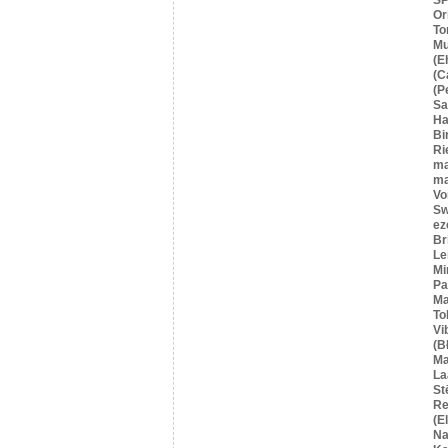
Or
To
Mu
(E
(C
(P
S
Ha
Bi
Ri
ma
ma
Vo
Sw
ez
Br
Le
Mi
Pa
Ma
To
Vi
(B
Ma
La
St
Re
(E
Na