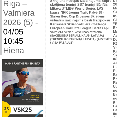
p
Skrējiens nedēļas izaicinājums
Stipro
Rīga –
2
skrējiena treniņi
SS7 treniņi
Bānītis
Mi
Mītava
UTMB® World Series
LVS
Valmiera
Š
kauss
NRR treniņi
Trailo Kalvė
S! -
In
Skrien
Hero Cup
Drosmes Skrējiens
2026 (5)
-
Č
virtuālais izaicinājums
Eesti Trepijooksu
"
Karikasari
Skrien Valmiera
Challenge
Em
European Trail Ultra League
Bērzes apļi
04/05
M
Valmiera skrien
Veselības otrdiena
Az
{SACENSĪBU SERIĀLI, KAUSI LATVIJĀ}
10:45
{TRENIŅI, KOPTRENIŅI LATVIJĀ}
{ĀRZEMĒS
Da
/ VISĀ PASAULĒ}
Rū
Vi
Hiēna
Ķī
S
Ik
An
L
Pl
Be
Fr
R
U
no
Ba
no
(P
Pe
Ha
Il