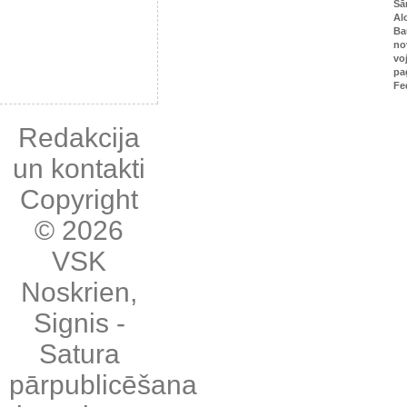
Sā
Al
Ba
no
vo
pa
Fe
Redakcija
un kontakti
Copyright
© 2026
VSK
Noskrien
,
Signis
-
Satura
pārpublicēšana