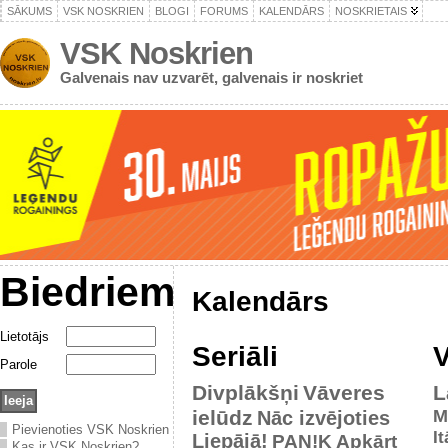
SĀKUMS
VSK NOSKRIEN
BLOGI
FORUMS
KALENDĀRS
NOSKRIETAIS
VSK Noskrien
Galvenais nav uzvarēt, galvenais ir noskriet
Biedriem
Kalendārs
Lietotājs
Seriāli
V
Parole
Divplākšņi
Vāveres
L
ielūdz
M
Nāc izvējoties
Pievienoties VSK Noskrien
It
Liepājā!
PAN!K
Apkārt
Kas ir VSK Noskrien?