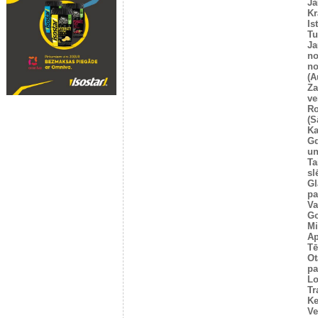
Ja
Kr
Is
T
Ja
no
no
(A
Za
ve
Ro
(S
Ka
G
un
Ta
sl
Gl
pa
Va
Go
Mi
Ap
Tē
Ot
pa
Lo
Tr
Ke
Ve