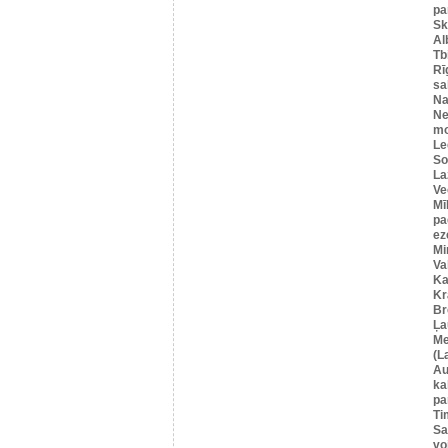
pa
Sk
Al
Tbi
Rī
sa
Na
Ne
mo
Le
So
La
Ve
Mī
pa
ez
Mi
Va
Ka
Kr
Br
Ļa
Me
(L
Au
ka
pa
Ti
Sa
vo