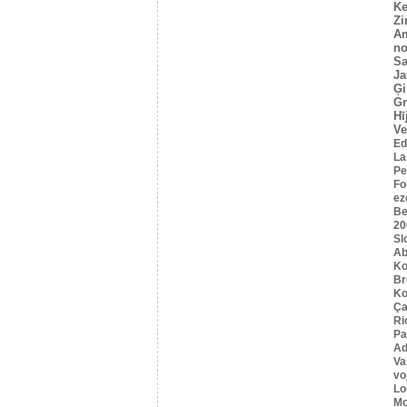
Ke
Z
A
no
Sa
Ja
Ģi
G
Hī
Ve
Ed
La
Pe
Fo
ez
Be
20
Sl
Ab
Ko
B
Ko
Ça
Ri
Pa
Ad
Va
vo
Lo
Mo