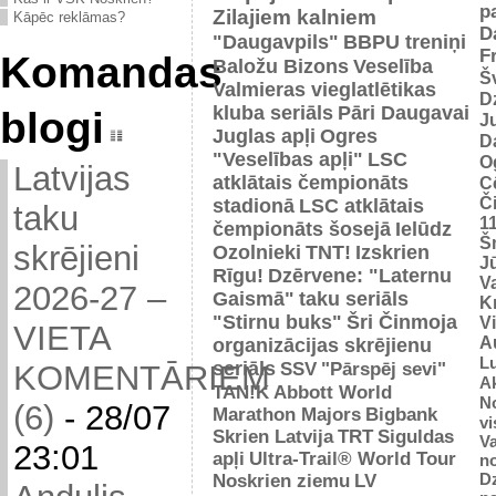
p
Zilajiem kalniem
Kāpēc reklāmas?
D
"Daugavpils"
BBPU treniņi
F
Komandas
Baložu Bizons
Veselība
Š
Valmieras vieglatlētikas
D
kluba seriāls
Pāri Daugavai
blogi
J
Juglas apļi
Ogres
D
"Veselības apļi"
LSC
O
Latvijas
atklātais čempionāts
C
Č
stadionā
LSC atklātais
taku
1
čempionāts šosejā
Ielūdz
Š
skrējieni
Ozolnieki
TNT!
Izskrien
J
Rīgu!
Dzērvene: "Laternu
Va
2026-27 –
Gaismā"
taku seriāls
Kr
"Stirnu buks"
Šri Činmoja
V
VIETA
Au
organizācijas skrējienu
L
seriāls
SSV
"Pārspēj sevi"
KOMENTĀRIEM
Ak
TAN!K
Abbott World
No
(6)
-
28/07
Marathon Majors
Bigbank
vi
Skrien Latvija
TRT
Siguldas
Va
23:01
apļi
Ultra-Trail® World Tour
n
D
Noskrien ziemu
LV