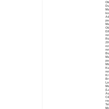
Ok
Du
Ma
ko
A
pa
Ma
Ob
Ei
no
Ro
20
ez
no
Bu
Ma
pa
Mi
Ku
no
Kr
Br
Ļa
Me
(L
Au
Cē
re
Te
Mo