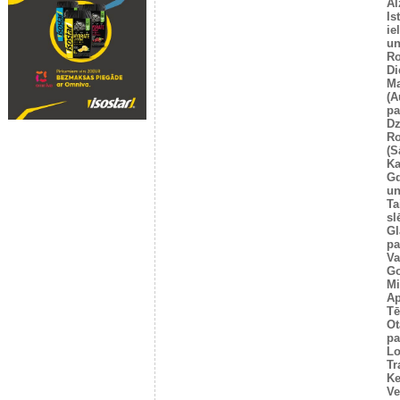
Al
Is
ie
un
Ro
Di
Ma
(A
pa
Dz
Ro
(S
Ka
G
un
Ta
sl
Gl
pa
Va
Go
Mi
Ap
Tē
Ot
pa
Lo
Tr
Ke
Ve