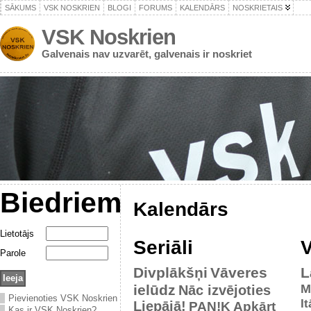
SĀKUMS
VSK NOSKRIEN
BLOGI
FORUMS
KALENDĀRS
NOSKRIETAIS
VSK Noskrien
Galvenais nav uzvarēt, galvenais ir noskriet
Biedriem
Kalendārs
Lietotājs
Seriāli
V
Parole
Divplākšņi
Vāveres
L
ielūdz
M
Nāc izvējoties
Pievienoties VSK Noskrien
It
Liepājā!
PAN!K
Apkārt
Kas ir VSK Noskrien?