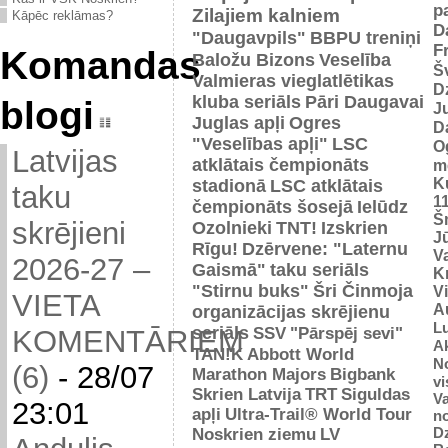
p
Zilajiem kalniem
Kāpēc reklāmas?
D
"Daugavpils"
BBPU treniņi
F
Komandas
Baložu Bizons
Veselība
Š
Valmieras vieglatlētikas
D
kluba seriāls
Pāri Daugavai
blogi
J
Juglas apļi
Ogres
D
"Veselības apļi"
LSC
O
Latvijas
atklātais čempionāts
m
K
stadionā
LSC atklātais
taku
1
čempionāts šosejā
Ielūdz
Š
skrējieni
Ozolnieki
TNT!
Izskrien
J
Rīgu!
Dzērvene: "Laternu
Va
2026-27 –
Gaismā"
taku seriāls
Kr
"Stirnu buks"
Šri Činmoja
V
VIETA
Au
organizācijas skrējienu
L
seriāls
SSV
"Pārspēj sevi"
KOMENTĀRIEM
Ak
TAN!K
Abbott World
No
(6)
-
28/07
Marathon Majors
Bigbank
vi
Skrien Latvija
TRT
Siguldas
Va
23:01
apļi
Ultra-Trail® World Tour
n
D
Noskrien ziemu
LV