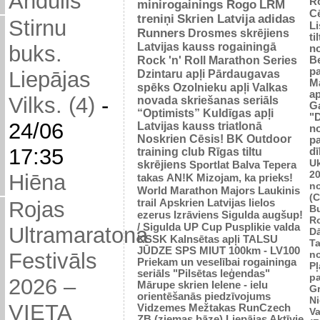
Andulis
R
minirogainings Rogo
LRM
C
treniņi
Skrien Latvija
adidas
Stirnu
L
Runners
Drosmes skrējiens
ti
Latvijas kauss rogainingā
buks.
n
Rock 'n' Roll Marathon Series
Be
p
Dzintaru apļi
Pārdaugavas
Liepājas
M
spēks
Ozolnieku apļi
Valkas
ap
Vilks. (4)
-
novada skriešanas seriāls
G
“Optimists”
Kuldīgas apļi
"
24/06
Latvijas kauss triatlonā
n
Noskrien Cēsis!
BK
Outdoor
p
17:35
training club
Rīgas tiltu
dī
Uk
skrējiens
Sportlat Balva
Tepera
2
Hiēna
takas
AN!K
Mizojam, ka prieks!
n
World Marathon Majors
Laukinis
(
trail
Apskrien Latvijas lielos
Rojas
B
ezerus
Izrāviens
Sigulda augšup!
R
/ Sigulda UP Cup
Pusplikie valda
Ultramaratona
D
KSSK
Kalnsētas apļi
TALSU
Ta
JŪDZE
SPS
MIUT
100km - LV100
n
Festivāls
Priekam un veselībai
rogaininga
Pļ
seriāls "Pilsētas leģendas"
p
2026 –
Mārupe skrien
Ielene - ielu
Gr
orientēšanās piedzīvojums
N
VIETA
Vidzemes Mežtakas
RunCzech
Va
ZB (ziemas bāze)
Liepājas Aktīvie