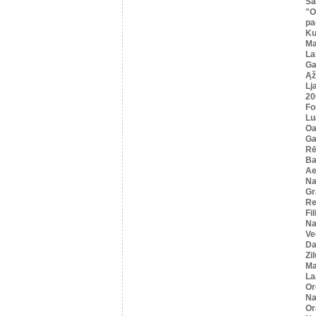
Sa
"O
pa
K
Ma
La
Ga
Ąž
Lj
20
Fo
Lu
Oa
Ga
Rē
Ba
Ae
Na
Gr
Re
Fi
Na
Ve
Da
Zi
Ma
La
Or
Na
Or