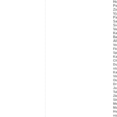
Ho
Pe
Z
Vj
Pa
Sa
Si
Ve
Ka
Ba
Al
Vo
Fi
Sp
Ka
C
Du
st
Ka
Vi
Ou
Dr
Ja
Tu
Zi
Si
Me
Ma
Hv
vo