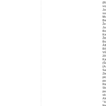
(R
vo
Ja
sa
Mo
Be
Že
Ja
Bo
Ķe
Ži
Bo
Āl
Bi
Vi
20
Ka
(Ši
(A
Sa
Zi
pi
pa
Re
Sk
pa
sk
Al
"A
Ne