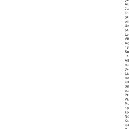
Au
Ja
Il
(A
pil
U
pa
Lē
Vē
Ag
"S
So
Je
Al
na
(N
La
no
Ol
Si
pa
Pr
Va
Me
ap
ap
Ņū
Ku
Ka