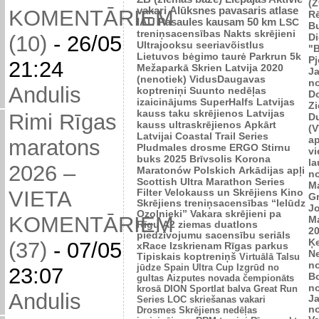
(Z
vakari
Alūksnes pavasaris
atlase
KOMENTĀRIEM
R
IAU Pasaules kausam 50 km
LSC
B
treniņsacensības
Nakts skrējieni
Di
(10)
-
26/05
Ultrajooksu seeriavõistlus
"B
Lietuvos bėgimo taurė
Parkrun 5k
P
21:24
Mežaparkā
Skrien Latvija 2020
J
(nenotiek)
VidusDaugavas
n
Andulis
koptreniņi
Suunto nedēļas
Do
izaicinājums
SuperHalfs
Latvijas
Zi
kauss taku skrējienos
Latvijas
Rimi Rīgas
D
kauss ultraskrējienos
Apkārt
(V
Latvijai
Coastal Trail Series
ap
maratons
Pludmales drosme
ERGO Stirnu
vi
buks 2025
Brīvsolis
Korona
l
2026 –
Maratonów Polskich
Arkādijas apļi
n
Scottish Ultra Marathon Series
M
VIETA
Filter Velokauss un Skrējiens
Kino
G
Skrējiens
treniņsacensības “Ielūdz
Jo
Ozolnieki”
Vakara skrējieni pa
KOMENTĀRIEM
M
Rīgu
A2 ziemas duatlons
2
piedzīvojumu sacensību seriāls
Ķ
(37)
-
07/05
xRace
Izskrienam Rīgas parkus
N
Tipiskais koptreniņš
Virtuālā Talsu
n
jūdze
Spain Ultra Cup
Izgrūd no
23:07
B
gultas
Aizputes novada čempionāts
n
krosā
DION Sportlat balva
Great Run
Andulis
J
Series
LOC skriešanas vakari
n
Drosmes Skrējiens nedēļas