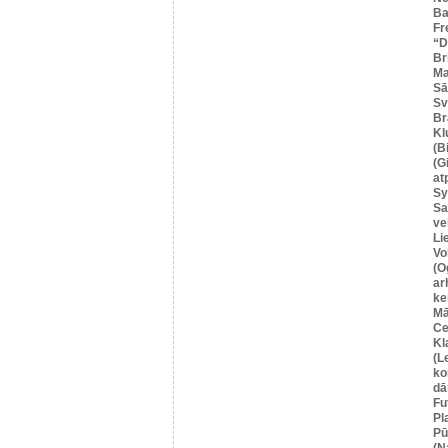
Ba
Fr
“
Br
Ma
Sā
Sv
Br
Kl
(B
(G
at
Sy
Sa
ve
Li
Vo
(O
ar
ke
Mā
Ce
Kl
(L
ko
dā
Fu
Pl
Pū
(N