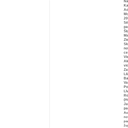
Na
Ka
Ao
Mo
20
Sē
pa
Šķ
Ma
Zi
Sk
no
ce
Vi
Ak
vi
Za
Li
Ba
Va
Po
Lī
Ro
(H
Ja
pa
Au
no
pa
žu