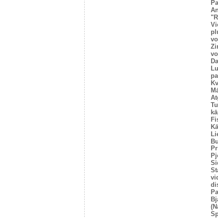
Pa
An
"R
Vi
pl
vo
Zi
vo
Da
Lu
pa
Kv
Mā
At
Tu
kā
Fi
Kā
Li
Bu
Pr
Pj
Si
St
vi
di
Pa
Bj
(N
Sp