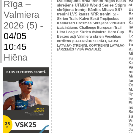
V
izaicinājums
RRM treniņi
Rīgas nakts
Rīga –
at
skrējiens
UTMB® World Series
Stipro
Ba
skrējiena treniņi
Bānītis
Mītava
SS7
Valmiera
Br
treniņi
LVS kauss
NRR treniņi
S! -
p
Skrien
Trailo Kalvė
Eesti Trepijooksu
2026 (5)
-
K
Karikasari
Drosmes Skrējiens virtuālais
l
izaicinājums
Challenge European Trail
R
Ultra League
Skrien Valmiera
Hero Cup
04/05
L
Bērzes apļi
Valmiera skrien
Veselības
V
otrdiena
{SACENSĪBU SERIĀLI, KAUSI
10:45
žu
LATVIJĀ}
{TRENIŅI, KOPTRENIŅI LATVIJĀ}
Ki
{ĀRZEMĒS / VISĀ PASAULĒ}
M
Hiēna
P
K
V
n
M
l
O
Ma
U
In
Ei
no
Sa
žu
Vi
Pa
Ja