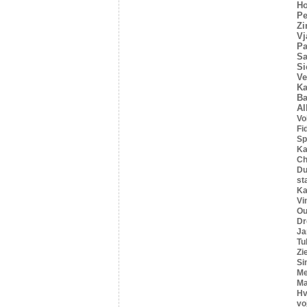
Ho
Pe
Z
Vj
Pa
Sa
Si
Ve
Ka
Ba
Al
Vo
Fi
Sp
Ka
C
Du
st
Ka
Vi
Ou
Dr
Ja
Tu
Zi
Si
Me
Ma
Hv
vo