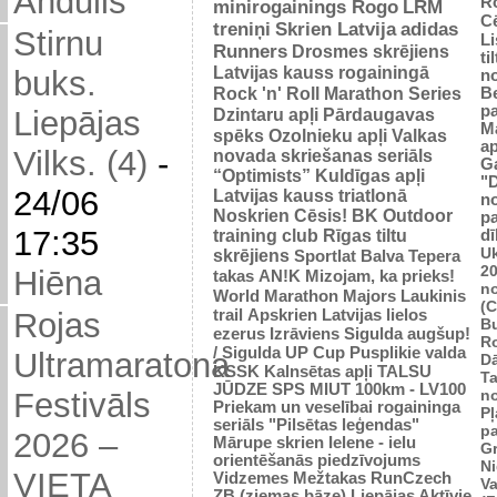
Andulis
R
minirogainings Rogo
LRM
C
treniņi
Skrien Latvija
adidas
Stirnu
L
Runners
Drosmes skrējiens
ti
Latvijas kauss rogainingā
buks.
n
Rock 'n' Roll Marathon Series
Be
p
Dzintaru apļi
Pārdaugavas
Liepājas
M
spēks
Ozolnieku apļi
Valkas
ap
Vilks. (4)
-
novada skriešanas seriāls
G
“Optimists”
Kuldīgas apļi
"
24/06
Latvijas kauss triatlonā
n
Noskrien Cēsis!
BK
Outdoor
p
17:35
training club
Rīgas tiltu
dī
Uk
skrējiens
Sportlat Balva
Tepera
2
Hiēna
takas
AN!K
Mizojam, ka prieks!
n
World Marathon Majors
Laukinis
(
trail
Apskrien Latvijas lielos
Rojas
B
ezerus
Izrāviens
Sigulda augšup!
R
/ Sigulda UP Cup
Pusplikie valda
Ultramaratona
D
KSSK
Kalnsētas apļi
TALSU
Ta
JŪDZE
SPS
MIUT
100km - LV100
n
Festivāls
Priekam un veselībai
rogaininga
Pļ
seriāls "Pilsētas leģendas"
p
2026 –
Mārupe skrien
Ielene - ielu
Gr
orientēšanās piedzīvojums
N
VIETA
Vidzemes Mežtakas
RunCzech
Va
ZB (ziemas bāze)
Liepājas Aktīvie