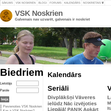
SĀKUMS
VSK NOSKRIEN
BLOGI
FORUMS
KALENDĀRS
NOSKRIETAIS
VSK Noskrien
Galvenais nav uzvarēt, galvenais ir noskriet
Biedriem
Kalendārs
Lietotājs
Seriāli
V
Parole
Divplākšņi
Vāveres
L
ielūdz
M
Nāc izvējoties
Pievienoties VSK Noskrien
It
Liepājā!
PAN!K
Apkārt
Kas ir VSK Noskrien?