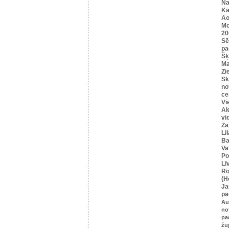
Na
Ka
Ao
Mo
20
Sē
pa
Šķ
Ma
Zi
Sk
no
ce
Vi
Ak
vi
Za
Li
Ba
Va
Po
Lī
Ro
(H
Ja
pa
Au
no
pa
žu