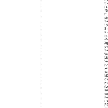
Ba
Fr
“
Br
Ma
Sā
Sv
Br
Kl
(B
(G
at
Sy
Sa
ve
Li
Vo
(O
ar
ke
Mā
Ce
Kl
(L
ko
dā
Fu
Pl
Pū