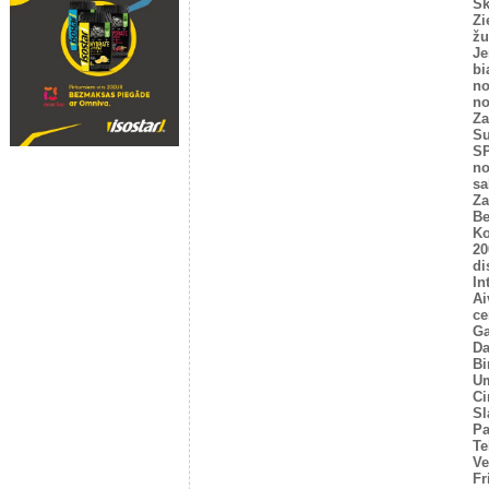
Sk
Zi
žu
Je
bi
no
no
Za
Su
SP
no
sa
Za
Be
Ko
20
di
In
Ai
ce
Ga
Da
Bi
U
Ci
Sl
P
Te
Ve
Fr