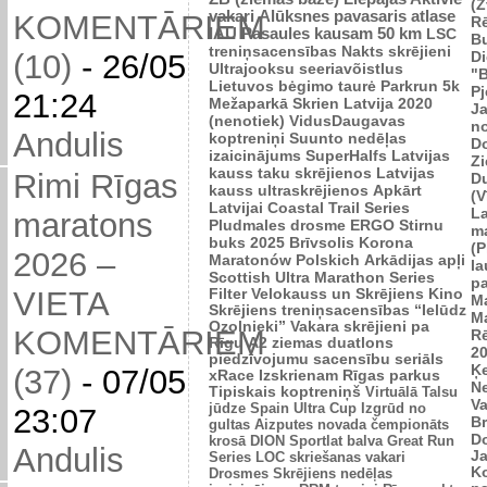
(Z
vakari
Alūksnes pavasaris
atlase
KOMENTĀRIEM
R
IAU Pasaules kausam 50 km
LSC
B
treniņsacensības
Nakts skrējieni
Di
(10)
-
26/05
Ultrajooksu seeriavõistlus
"B
Lietuvos bėgimo taurė
Parkrun 5k
P
21:24
Mežaparkā
Skrien Latvija 2020
J
(nenotiek)
VidusDaugavas
n
Andulis
koptreniņi
Suunto nedēļas
Do
izaicinājums
SuperHalfs
Latvijas
Zi
kauss taku skrējienos
Latvijas
Rimi Rīgas
D
kauss ultraskrējienos
Apkārt
(V
Latvijai
Coastal Trail Series
L
maratons
Pludmales drosme
ERGO Stirnu
m
buks 2025
Brīvsolis
Korona
(P
2026 –
Maratonów Polskich
Arkādijas apļi
l
Scottish Ultra Marathon Series
p
VIETA
Filter Velokauss un Skrējiens
Kino
M
Skrējiens
treniņsacensības “Ielūdz
M
Ozolnieki”
Vakara skrējieni pa
KOMENTĀRIEM
R
Rīgu
A2 ziemas duatlons
2
piedzīvojumu sacensību seriāls
Ķ
(37)
-
07/05
xRace
Izskrienam Rīgas parkus
N
Tipiskais koptreniņš
Virtuālā Talsu
V
jūdze
Spain Ultra Cup
Izgrūd no
23:07
Br
gultas
Aizputes novada čempionāts
D
krosā
DION Sportlat balva
Great Run
Andulis
J
Series
LOC skriešanas vakari
K
Drosmes Skrējiens nedēļas