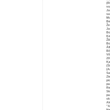
(R
vo
Ja
sa
Mo
Be
Že
Ja
Bo
Ķe
Ži
Bo
Āl
Bi
Vi
20
Ka
(Ši
(A
Sa
Zi
pi
pa
Re
Sk
pa
sk
Al
"A
Ne