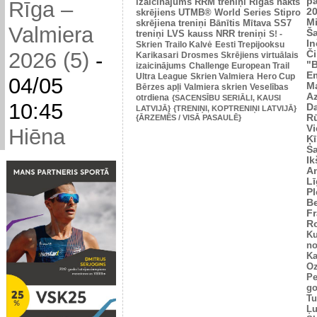
p
izaicinājums
RRM treniņi
Rīgas nakts
Rīga –
2
skrējiens
UTMB® World Series
Stipro
Mi
skrējiena treniņi
Bānītis
Mītava
SS7
Valmiera
Š
treniņi
LVS kauss
NRR treniņi
S! -
In
Skrien
Trailo Kalvė
Eesti Trepijooksu
2026 (5)
-
Č
Karikasari
Drosmes Skrējiens virtuālais
"
izaicinājums
Challenge European Trail
Em
Ultra League
Skrien Valmiera
Hero Cup
04/05
M
Bērzes apļi
Valmiera skrien
Veselības
Az
otrdiena
{SACENSĪBU SERIĀLI, KAUSI
10:45
Da
LATVIJĀ}
{TRENIŅI, KOPTRENIŅI LATVIJĀ}
Rū
{ĀRZEMĒS / VISĀ PASAULĒ}
Vi
Hiēna
Ķī
S
Ik
An
L
Pl
Be
Fr
R
Ku
no
Ka
Oz
Pe
go
Tu
Ļu