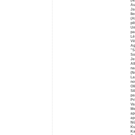
(N
Au
Ja
Il
(A
pil
U
pa
Lē
Vē
Ag
"S
So
Je
Al
na
(N
La
no
Ol
Si
pa
Pr
Va
Me
ap
ap
Ņū
Ku
Ka