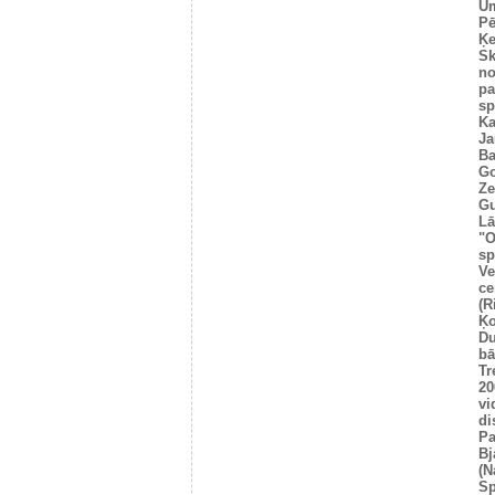
Um
Pē
Ķe
Sk
no
pa
sp
Ka
Ja
Ba
Go
Ze
Gu
Lā
"O
sp
Ve
ce
(R
Ķo
Du
bā
Tr
20
vi
di
Pa
Bj
(N
Sp