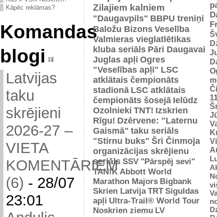
p
Zilajiem kalniem
Kāpēc reklāmas?
D
"Daugavpils"
BBPU treniņi
F
Komandas
Baložu Bizons
Veselība
Š
Valmieras vieglatlētikas
D
kluba seriāls
Pāri Daugavai
blogi
J
Juglas apļi
Ogres
D
"Veselības apļi"
LSC
O
Latvijas
atklātais čempionāts
m
Č
stadionā
LSC atklātais
taku
1
čempionāts šosejā
Ielūdz
Š
skrējieni
Ozolnieki
TNT!
Izskrien
J
Rīgu!
Dzērvene: "Laternu
Va
2026-27 –
Gaismā"
taku seriāls
Kr
"Stirnu buks"
Šri Činmoja
V
VIETA
Au
organizācijas skrējienu
L
seriāls
SSV
"Pārspēj sevi"
KOMENTĀRIEM
Ak
TAN!K
Abbott World
No
(6)
-
28/07
Marathon Majors
Bigbank
vi
Skrien Latvija
TRT
Siguldas
Va
23:01
apļi
Ultra-Trail® World Tour
n
D
Noskrien ziemu
LV