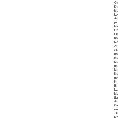
Ok
Du
Ma
ko
A
pa
Ma
Ob
Ei
no
Ro
20
ez
no
Bu
Ma
pa
Mi
Ku
no
Kr
Br
Ļa
Me
(L
Au
Cē
re
Te
Mo