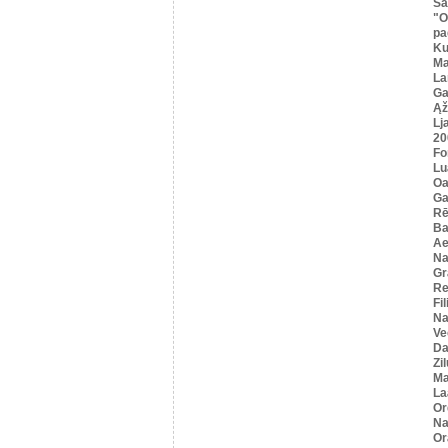
Sa
"O
pa
K
Ma
La
Ga
Ąž
Lj
20
Fo
Lu
Oa
Ga
Rē
Ba
Ae
Na
Gr
Re
Fi
Na
Ve
Da
Zi
Ma
La
Or
Na
Or