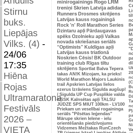
Andulis
R
minirogainings Rogo
LRM
C
treniņi
Skrien Latvija
adidas
Stirnu
L
Runners
Drosmes skrējiens
ti
Latvijas kauss rogainingā
buks.
n
Rock 'n' Roll Marathon Series
Be
p
Dzintaru apļi
Pārdaugavas
Liepājas
M
spēks
Ozolnieku apļi
Valkas
ap
Vilks. (4)
-
novada skriešanas seriāls
G
“Optimists”
Kuldīgas apļi
"
24/06
Latvijas kauss triatlonā
n
Noskrien Cēsis!
BK
Outdoor
p
17:35
training club
Rīgas tiltu
dī
Uk
skrējiens
Sportlat Balva
Tepera
2
Hiēna
takas
AN!K
Mizojam, ka prieks!
n
World Marathon Majors
Laukinis
(
trail
Apskrien Latvijas lielos
Rojas
B
ezerus
Izrāviens
Sigulda augšup!
R
/ Sigulda UP Cup
Pusplikie valda
Ultramaratona
D
KSSK
Kalnsētas apļi
TALSU
Ta
JŪDZE
SPS
MIUT
100km - LV100
n
Festivāls
Priekam un veselībai
rogaininga
Pļ
seriāls "Pilsētas leģendas"
p
2026 –
Mārupe skrien
Ielene - ielu
Gr
orientēšanās piedzīvojums
N
VIETA
Vidzemes Mežtakas
RunCzech
Va
ZB (ziemas bāze)
Liepājas Aktīvie