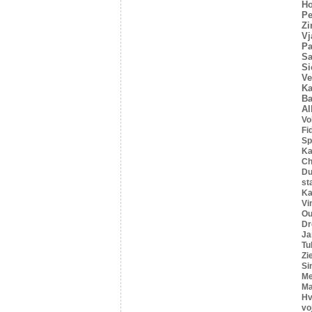
Ho
Pe
Z
Vj
Pa
Sa
Si
Ve
Ka
Ba
Al
Vo
Fi
Sp
Ka
C
Du
st
Ka
Vi
Ou
Dr
Ja
Tu
Zi
Si
Me
Ma
Hv
vo