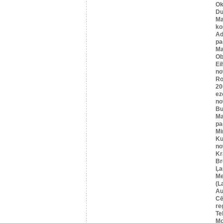
Ok
Du
Ma
ko
A
pa
Ma
Ob
Ei
no
Ro
20
ez
no
Bu
Ma
pa
Mi
Ku
no
Kr
Br
Ļa
Me
(L
Au
Cē
re
Te
Mo