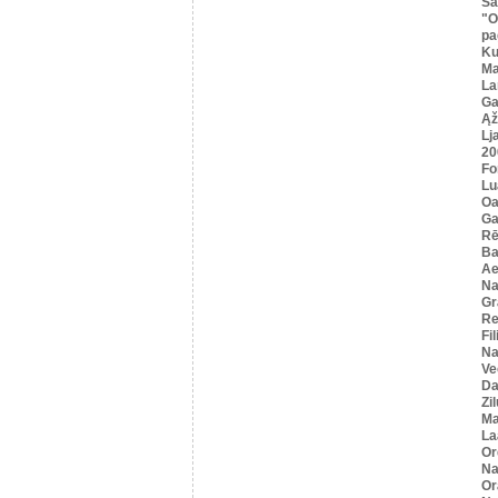
Sa
"O
pa
K
Ma
La
Ga
Ąž
Lj
20
Fo
Lu
Oa
Ga
Rē
Ba
Ae
Na
Gr
Re
Fi
Na
Ve
Da
Zi
Ma
La
Or
Na
Or