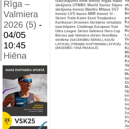
V
izaicinājums
RRM treniņi
Rīgas nakts
Rīga –
at
skrējiens
UTMB® World Series
Stipro
Ba
skrējiena treniņi
Bānītis
Mītava
SS7
Valmiera
Br
treniņi
LVS kauss
NRR treniņi
S! -
p
Skrien
Trailo Kalvė
Eesti Trepijooksu
2026 (5)
-
K
Karikasari
Drosmes Skrējiens virtuālais
l
izaicinājums
Challenge European Trail
R
Ultra League
Skrien Valmiera
Hero Cup
04/05
L
Bērzes apļi
Valmiera skrien
Veselības
V
otrdiena
{SACENSĪBU SERIĀLI, KAUSI
10:45
žu
LATVIJĀ}
{TRENIŅI, KOPTRENIŅI LATVIJĀ}
Ki
{ĀRZEMĒS / VISĀ PASAULĒ}
M
Hiēna
P
K
V
n
M
l
O
Ma
U
In
Ei
no
Sa
žu
Vi
Pa
Ja