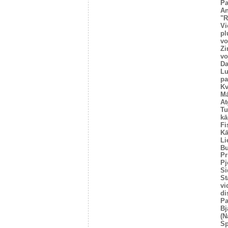
Pa
An
"R
Vi
pl
vo
Zi
vo
Da
Lu
pa
Kv
Mā
At
Tu
kā
Fi
Kā
Li
Bu
Pr
Pj
Si
St
vi
di
Pa
Bj
(N
Sp