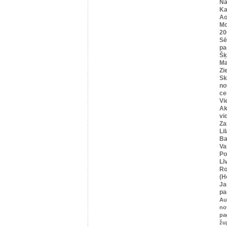
Na
Ka
Ao
Mo
20
Sē
pa
Šķ
Ma
Zi
Sk
no
ce
Vi
Ak
vi
Za
Li
Ba
Va
Po
Lī
Ro
(H
Ja
pa
Au
no
pa
žu