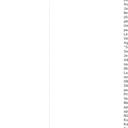
Au
Ja
Il
(A
pil
U
pa
Lē
Vē
Ag
"S
So
Je
Al
na
(N
La
no
Ol
Si
pa
Pr
Va
Me
ap
ap
Ņū
Ku
Ka