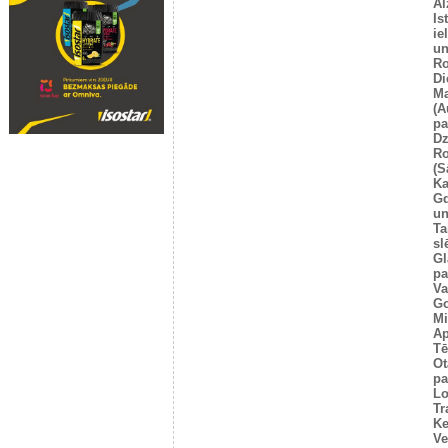
Al
Is
ie
un
Ro
Di
Ma
(A
pa
Dz
Ro
(S
Ka
G
un
Ta
sl
Gl
pa
Va
Go
Mi
Ap
Tē
Ot
pa
Lo
Tr
Ke
Ve