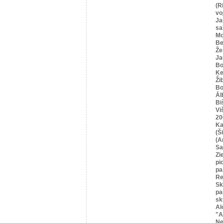
(R
vo
Ja
sa
Mo
Be
Že
Ja
Bo
Ķe
Ži
Bo
Āl
Bi
Vi
20
Ka
(Ši
(A
Sa
Zi
pi
pa
Re
Sk
pa
sk
Al
"A
Ne