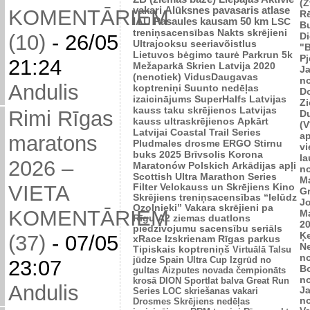
(Z
vakari
Alūksnes pavasaris
atlase
KOMENTĀRIEM
R
IAU Pasaules kausam 50 km
LSC
B
treniņsacensības
Nakts skrējieni
Di
(10)
-
26/05
Ultrajooksu seeriavõistlus
"B
Lietuvos bėgimo taurė
Parkrun 5k
P
21:24
Mežaparkā
Skrien Latvija 2020
J
(nenotiek)
VidusDaugavas
n
Andulis
koptreniņi
Suunto nedēļas
Do
izaicinājums
SuperHalfs
Latvijas
Zi
kauss taku skrējienos
Latvijas
Rimi Rīgas
D
kauss ultraskrējienos
Apkārt
(V
Latvijai
Coastal Trail Series
ap
maratons
Pludmales drosme
ERGO Stirnu
vi
buks 2025
Brīvsolis
Korona
l
2026 –
Maratonów Polskich
Arkādijas apļi
n
Scottish Ultra Marathon Series
M
VIETA
Filter Velokauss un Skrējiens
Kino
G
Skrējiens
treniņsacensības “Ielūdz
Jo
Ozolnieki”
Vakara skrējieni pa
KOMENTĀRIEM
M
Rīgu
A2 ziemas duatlons
2
piedzīvojumu sacensību seriāls
Ķ
(37)
-
07/05
xRace
Izskrienam Rīgas parkus
N
Tipiskais koptreniņš
Virtuālā Talsu
n
jūdze
Spain Ultra Cup
Izgrūd no
23:07
B
gultas
Aizputes novada čempionāts
n
krosā
DION Sportlat balva
Great Run
Andulis
J
Series
LOC skriešanas vakari
n
Drosmes Skrējiens nedēļas