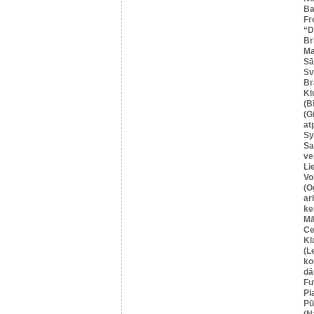
Ba
Fr
“
Br
Ma
Sā
Sv
Br
Kl
(B
(G
at
Sy
Sa
ve
Li
Vo
(O
ar
ke
Mā
Ce
Kl
(L
ko
dā
Fu
Pl
Pū
(N