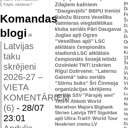
p
Zilajiem kalniem
Kāpēc reklāmas?
D
"Daugavpils"
BBPU treniņi
F
Komandas
Baložu Bizons
Veselība
Š
Valmieras vieglatlētikas
D
kluba seriāls
Pāri Daugavai
blogi
J
Juglas apļi
Ogres
D
"Veselības apļi"
LSC
O
Latvijas
atklātais čempionāts
m
K
stadionā
LSC atklātais
taku
1
čempionāts šosejā
Ielūdz
Š
skrējieni
Ozolnieki
TNT!
Izskrien
J
Rīgu!
Dzērvene: "Laternu
Va
2026-27 –
Gaismā"
taku seriāls
Kr
"Stirnu buks"
Šri Činmoja
V
VIETA
Au
organizācijas skrējienu
L
seriāls
SSV
"Pārspēj sevi"
KOMENTĀRIEM
Ak
TAN!K
Abbott World
No
(6)
-
28/07
Marathon Majors
Bigbank
vi
Skrien Latvija
TRT
Siguldas
Va
23:01
apļi
Ultra-Trail® World Tour
n
D
Noskrien ziemu
LV