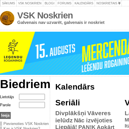
SĀKUMS
VSK NOSKRIEN
BLOGI
FORUMS
KALENDĀRS
NOSKRIETAIS
VSK Noskrien
Galvenais nav uzvarēt, galvenais ir noskriet
Biedriem
Kalendārs
Lietotājs
Seriāli
V
Parole
Divplākšņi
Vāveres
L
ielūdz
M
Nāc izvējoties
Pievienoties VSK Noskrien
It
Liepājā!
PAN!K
Apkārt
Kas ir VSK Noskrien?