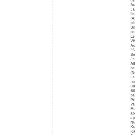
(N
Au
Ja
Il
(A
pil
U
pa
Lē
Vē
Ag
"S
So
Je
Al
na
(N
La
no
Ol
Si
pa
Pr
Va
Me
ap
ap
Ņū
Ku
Ka