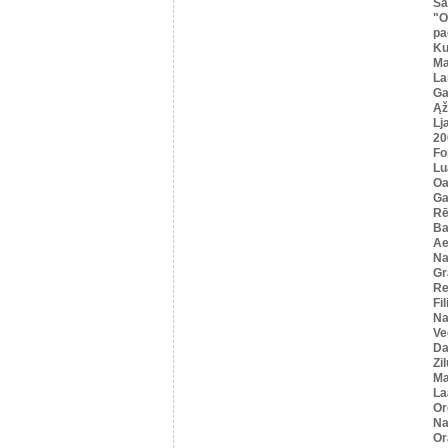
Sa
"O
pa
K
Ma
La
Ga
Ąž
Lj
20
Fo
Lu
Oa
Ga
Rē
Ba
Ae
Na
Gr
Re
Fi
Na
Ve
Da
Zi
Ma
La
Or
Na
Or