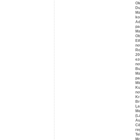
Ok
Du
Ma
ko
A
pa
Ma
Ob
Ei
no
Ro
20
ez
no
Bu
Ma
pa
Mi
Ku
no
Kr
Br
Ļa
Me
(L
Au
Cē
re
Te
Mo