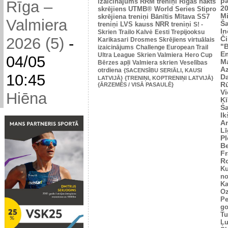
p
izaicinājums
RRM treniņi
Rīgas nakts
Rīga –
2
skrējiens
UTMB® World Series
Stipro
Mi
skrējiena treniņi
Bānītis
Mītava
SS7
Valmiera
Š
treniņi
LVS kauss
NRR treniņi
S! -
In
Skrien
Trailo Kalvė
Eesti Trepijooksu
2026 (5)
-
Č
Karikasari
Drosmes Skrējiens virtuālais
"
izaicinājums
Challenge European Trail
Em
Ultra League
Skrien Valmiera
Hero Cup
04/05
M
Bērzes apļi
Valmiera skrien
Veselības
Az
otrdiena
{SACENSĪBU SERIĀLI, KAUSI
10:45
Da
LATVIJĀ}
{TRENIŅI, KOPTRENIŅI LATVIJĀ}
Rū
{ĀRZEMĒS / VISĀ PASAULĒ}
Vi
Hiēna
Ķī
S
Ik
An
L
Pl
Be
Fr
R
Ku
no
Ka
Oz
Pe
go
Tu
Ļu