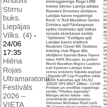
Andulis
R
minirogainings Rogo
LRM
C
treniņi
Skrien Latvija
adidas
Stirnu
L
Runners
Drosmes skrējiens
ti
Latvijas kauss rogainingā
buks.
n
Rock 'n' Roll Marathon Series
Be
p
Dzintaru apļi
Pārdaugavas
Liepājas
M
spēks
Ozolnieku apļi
Valkas
ap
Vilks. (4)
-
novada skriešanas seriāls
G
“Optimists”
Kuldīgas apļi
"
24/06
Latvijas kauss triatlonā
n
Noskrien Cēsis!
BK
Outdoor
p
17:35
training club
Rīgas tiltu
dī
Uk
skrējiens
Sportlat Balva
Tepera
2
Hiēna
takas
AN!K
Mizojam, ka prieks!
n
World Marathon Majors
Laukinis
(
trail
Apskrien Latvijas lielos
Rojas
B
ezerus
Izrāviens
Sigulda augšup!
R
/ Sigulda UP Cup
Pusplikie valda
Ultramaratona
D
KSSK
Kalnsētas apļi
TALSU
Ta
JŪDZE
SPS
MIUT
100km - LV100
n
Festivāls
Priekam un veselībai
rogaininga
Pļ
seriāls "Pilsētas leģendas"
p
2026 –
Mārupe skrien
Ielene - ielu
Gr
orientēšanās piedzīvojums
N
VIETA
Vidzemes Mežtakas
RunCzech
Va
ZB (ziemas bāze)
Liepājas Aktīvie