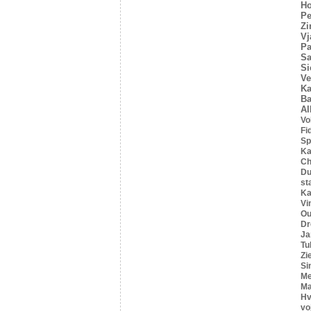
Ho
Pe
Z
Vj
Pa
Sa
Si
Ve
Ka
Ba
Al
Vo
Fi
Sp
Ka
C
Du
st
Ka
Vi
Ou
Dr
Ja
Tu
Zi
Si
Me
Ma
Hv
vo