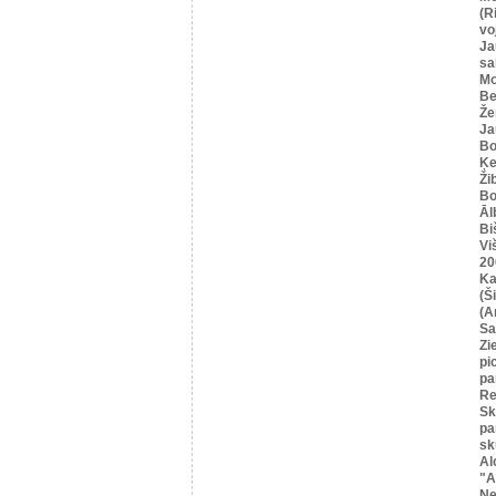
(R
vo
Ja
sa
Mo
Be
Že
Ja
Bo
Ķe
Ži
Bo
Āl
Bi
Vi
20
Ka
(Ši
(A
Sa
Zi
pi
pa
Re
Sk
pa
sk
Al
"A
Ne