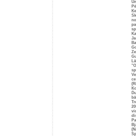
Um
Pē
Ķe
Sk
no
pa
sp
Ka
Ja
Ba
Go
Ze
Gu
Lā
"O
sp
Ve
ce
(R
Ķo
Du
bā
Tr
20
vi
di
Pa
Bj
(N
Sp