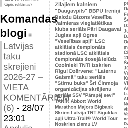
p
Zilajiem kalniem
Kāpēc reklāmas?
D
"Daugavpils"
BBPU treniņi
F
Komandas
Baložu Bizons
Veselība
Š
Valmieras vieglatlētikas
D
kluba seriāls
Pāri Daugavai
blogi
J
Juglas apļi
Ogres
D
"Veselības apļi"
LSC
O
Latvijas
atklātais čempionāts
m
Č
stadionā
LSC atklātais
taku
1
čempionāts šosejā
Ielūdz
Š
skrējieni
Ozolnieki
TNT!
Izskrien
J
Rīgu!
Dzērvene: "Laternu
Va
2026-27 –
Gaismā"
taku seriāls
Kr
"Stirnu buks"
Šri Činmoja
V
VIETA
Au
organizācijas skrējienu
L
seriāls
SSV
"Pārspēj sevi"
KOMENTĀRIEM
Ak
TAN!K
Abbott World
No
(6)
-
28/07
Marathon Majors
Bigbank
vi
Skrien Latvija
TRT
Siguldas
Va
23:01
apļi
Ultra-Trail® World Tour
n
D
Noskrien ziemu
LV