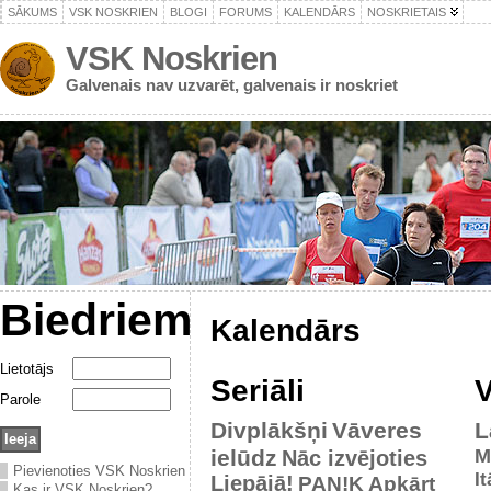
SĀKUMS
VSK NOSKRIEN
BLOGI
FORUMS
KALENDĀRS
NOSKRIETAIS
VSK Noskrien
Galvenais nav uzvarēt, galvenais ir noskriet
Biedriem
Kalendārs
Lietotājs
Seriāli
V
Parole
Divplākšņi
Vāveres
L
ielūdz
M
Nāc izvējoties
Pievienoties VSK Noskrien
It
Liepājā!
PAN!K
Apkārt
Kas ir VSK Noskrien?