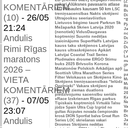
(Z
vakari
Alūksnes pavasaris
atlase
KOMENTĀRIEM
R
IAU Pasaules kausam 50 km
LSC
B
treniņsacensības
Nakts skrējieni
Di
(10)
-
26/05
Ultrajooksu seeriavõistlus
"B
Lietuvos bėgimo taurė
Parkrun 5k
P
21:24
Mežaparkā
Skrien Latvija 2020
J
(nenotiek)
VidusDaugavas
n
Andulis
koptreniņi
Suunto nedēļas
Do
izaicinājums
SuperHalfs
Latvijas
Zi
kauss taku skrējienos
Latvijas
Rimi Rīgas
D
kauss ultraskrējienos
Apkārt
(V
Latvijai
Coastal Trail Series
L
maratons
Pludmales drosme
ERGO Stirnu
m
buks 2025
Brīvsolis
Korona
(P
2026 –
Maratonów Polskich
Arkādijas apļi
l
Scottish Ultra Marathon Series
p
VIETA
Filter Velokauss un Skrējiens
Kino
M
Skrējiens
treniņsacensības “Ielūdz
M
Ozolnieki”
Vakara skrējieni pa
KOMENTĀRIEM
R
Rīgu
A2 ziemas duatlons
2
piedzīvojumu sacensību seriāls
Ķ
(37)
-
07/05
xRace
Izskrienam Rīgas parkus
N
Tipiskais koptreniņš
Virtuālā Talsu
V
jūdze
Spain Ultra Cup
Izgrūd no
23:07
Br
gultas
Aizputes novada čempionāts
D
krosā
DION Sportlat balva
Great Run
Andulis
J
Series
LOC skriešanas vakari
K
Drosmes Skrējiens nedēļas