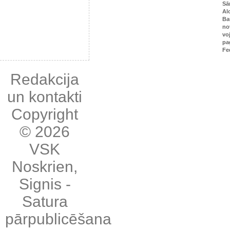
Sā
Al
Ba
no
vo
pa
Fe
Redakcija
un kontakti
Copyright
© 2026
VSK
Noskrien
,
Signis
-
Satura
pārpublicēšana