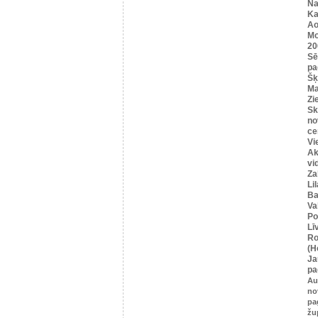
Na
Ka
Ao
Mo
20
Sē
pa
Šķ
Ma
Zi
Sk
no
ce
Vi
Ak
vi
Za
Li
Ba
Va
Po
Lī
Ro
(H
Ja
pa
Au
no
pa
žu