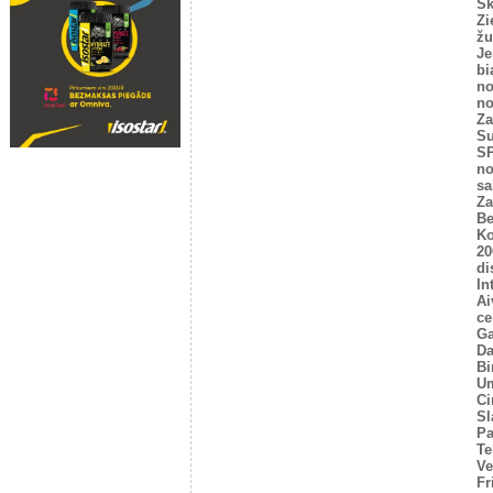
Sk
Zi
žu
Je
bi
no
no
Za
Su
SP
no
sa
Za
Be
Ko
20
di
In
Ai
ce
Ga
Da
Bi
U
Ci
Sl
P
Te
Ve
Fr