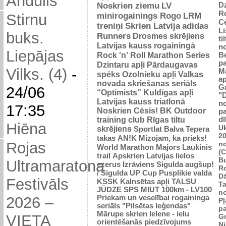
Andulis
D
Noskrien ziemu
LV
R
minirogainings Rogo
LRM
Stirnu
C
treniņi
Skrien Latvija
adidas
L
buks.
Runners
Drosmes skrējiens
ti
Latvijas kauss rogainingā
n
Liepājas
Rock 'n' Roll Marathon Series
Be
p
Dzintaru apļi
Pārdaugavas
Vilks. (4)
-
M
spēks
Ozolnieku apļi
Valkas
ap
novada skriešanas seriāls
G
24/06
“Optimists”
Kuldīgas apļi
"
Latvijas kauss triatlonā
n
17:35
Noskrien Cēsis!
BK
Outdoor
p
training club
Rīgas tiltu
dī
Hiēna
Uk
skrējiens
Sportlat Balva
Tepera
2
takas
AN!K
Mizojam, ka prieks!
Rojas
n
World Marathon Majors
Laukinis
(
trail
Apskrien Latvijas lielos
B
Ultramaratona
ezerus
Izrāviens
Sigulda augšup!
R
/ Sigulda UP Cup
Pusplikie valda
D
Festivāls
KSSK
Kalnsētas apļi
TALSU
Ta
JŪDZE
SPS
MIUT
100km - LV100
n
Priekam un veselībai
rogaininga
2026 –
Pļ
seriāls "Pilsētas leģendas"
p
Mārupe skrien
Ielene - ielu
VIETA
Gr
orientēšanās piedzīvojums
N