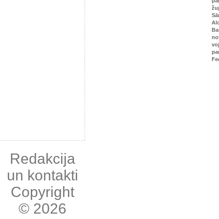
pa
žu
Sā
Al
Ba
no
vo
pa
Fe
Redakcija
un kontakti
Copyright
© 2026