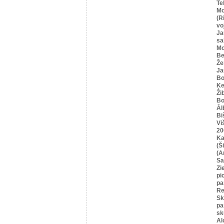
Te
Mo
(R
vo
Ja
sa
Mo
Be
Že
Ja
Bo
Ķe
Ži
Bo
Āl
Bi
Vi
20
Ka
(Ši
(A
Sa
Zi
pi
pa
Re
Sk
pa
sk
Al