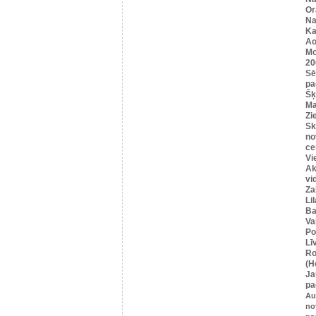
Or
Na
Ka
Ao
Mo
20
Sē
pa
Šķ
Ma
Zi
Sk
no
ce
Vi
Ak
vi
Za
Li
Ba
Va
Po
Lī
Ro
(H
Ja
pa
Au
no