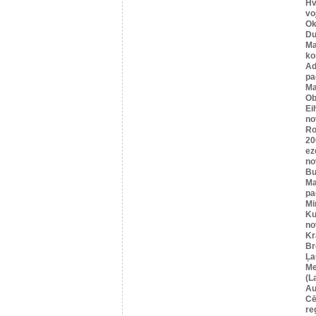
Hv
vo
Ok
Du
Ma
ko
A
pa
Ma
Ob
Ei
no
Ro
20
ez
no
Bu
Ma
pa
Mi
Ku
no
Kr
Br
Ļa
Me
(L
Au
Cē
re