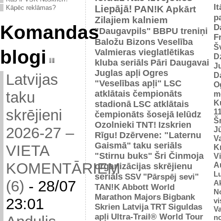
It
Liepājā!
PAN!K
Apkārt
Kāpēc reklāmas?
p
Zilajiem kalniem
Komandas
D
"Daugavpils"
BBPU treniņi
F
Baložu Bizons
Veselība
Š
blogi
Valmieras vieglatlētikas
D
kluba seriāls
Pāri Daugavai
J
Juglas apļi
Ogres
D
Latvijas
"Veselības apļi"
LSC
O
atklātais čempionāts
taku
m
K
stadionā
LSC atklātais
skrējieni
1
čempionāts šosejā
Ielūdz
Š
Ozolnieki
TNT!
Izskrien
2026-27 –
J
Rīgu!
Dzērvene: "Laternu
Va
Gaismā"
taku seriāls
VIETA
Kr
"Stirnu buks"
Šri Činmoja
V
KOMENTĀRIEM
Au
organizācijas skrējienu
L
seriāls
SSV
"Pārspēj sevi"
(6)
-
28/07
Ak
TAN!K
Abbott World
No
Marathon Majors
Bigbank
23:01
vi
Skrien Latvija
TRT
Siguldas
Va
apļi
Ultra-Trail® World Tour
n