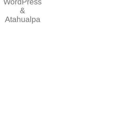
WordPress
&
Atahualpa