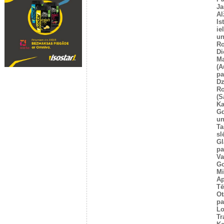
Ja
Al
Is
ie
un
Ro
Di
Ma
(A
pa
Dz
Ro
(S
Ka
G
un
Ta
sl
Gl
pa
Va
Go
Mi
Ap
Tē
Ot
pa
Lo
Tr