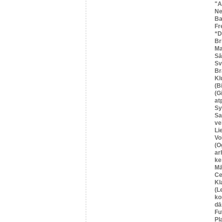
"A
Ne
Ba
Fr
“
Br
Ma
Sā
Sv
Br
Kl
(B
(G
at
Sy
Sa
ve
Li
Vo
(O
ar
ke
Mā
Ce
Kl
(L
ko
dā
Fu
Pl