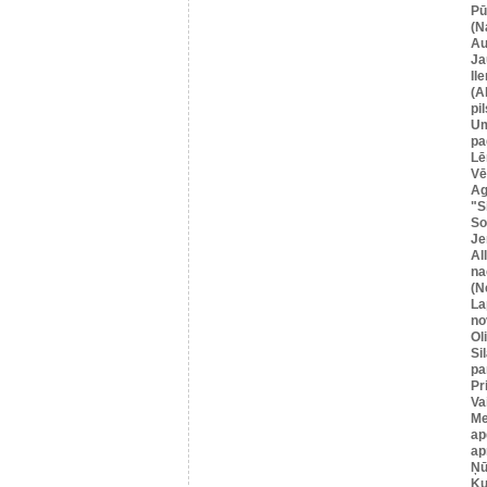
Pū
(N
Au
Ja
Il
(A
pil
U
pa
Lē
Vē
Ag
"S
So
Je
Al
na
(N
La
no
Ol
Si
pa
Pr
Va
Me
ap
ap
Ņū
Ku