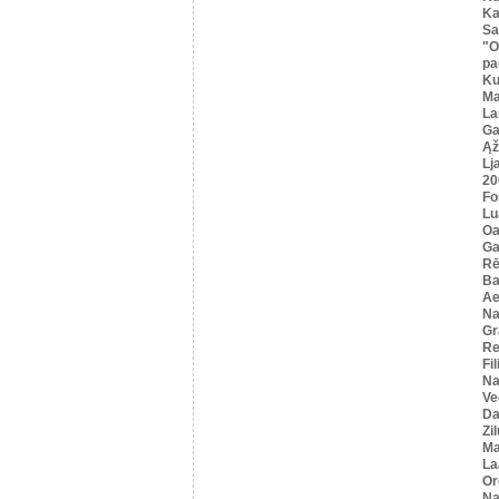
Ka
Sa
"O
pa
K
Ma
La
Ga
Ąž
Lj
20
Fo
Lu
Oa
Ga
Rē
Ba
Ae
Na
Gr
Re
Fi
Na
Ve
Da
Zi
Ma
La
Or
Na