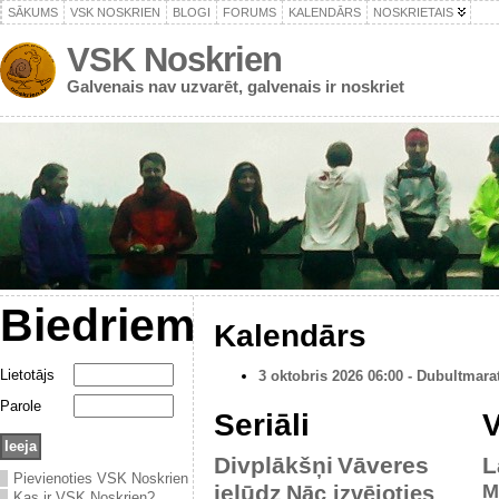
SĀKUMS
VSK NOSKRIEN
BLOGI
FORUMS
KALENDĀRS
NOSKRIETAIS
VSK Noskrien
Galvenais nav uzvarēt, galvenais ir noskriet
Biedriem
Kalendārs
Lietotājs
3 oktobris 2026 06:00 - Dubultmara
Parole
Seriāli
V
Divplākšņi
Vāveres
L
Pievienoties VSK Noskrien
ielūdz
M
Nāc izvējoties
Kas ir VSK Noskrien?