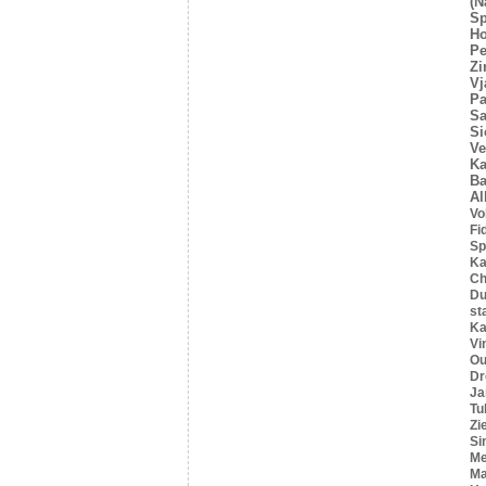
(N
Sp
Ho
Pe
Z
Vj
Pa
Sa
Si
Ve
Ka
Ba
Al
Vo
Fi
Sp
Ka
C
Du
st
Ka
Vi
Ou
Dr
Ja
Tu
Zi
Si
Me
Ma