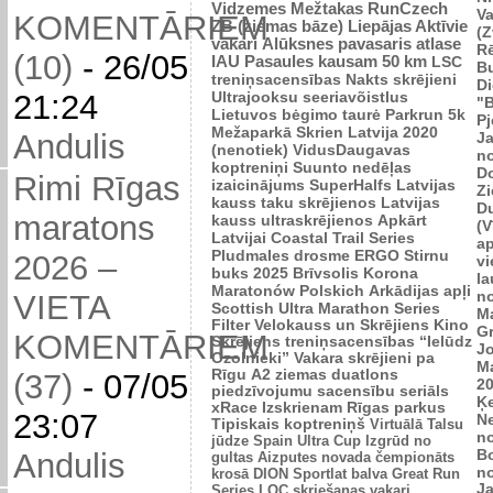
Vidzemes Mežtakas
RunCzech
Va
KOMENTĀRIEM
ZB (ziemas bāze)
Liepājas Aktīvie
(Z
vakari
Alūksnes pavasaris
atlase
R
(10)
-
26/05
IAU Pasaules kausam 50 km
LSC
B
treniņsacensības
Nakts skrējieni
Di
Ultrajooksu seeriavõistlus
21:24
"B
Lietuvos bėgimo taurė
Parkrun 5k
P
Mežaparkā
Skrien Latvija 2020
Andulis
J
(nenotiek)
VidusDaugavas
n
koptreniņi
Suunto nedēļas
Do
Rimi Rīgas
izaicinājums
SuperHalfs
Latvijas
Zi
kauss taku skrējienos
Latvijas
D
maratons
kauss ultraskrējienos
Apkārt
(V
Latvijai
Coastal Trail Series
ap
Pludmales drosme
ERGO Stirnu
2026 –
vi
buks 2025
Brīvsolis
Korona
l
Maratonów Polskich
Arkādijas apļi
n
VIETA
Scottish Ultra Marathon Series
M
Filter Velokauss un Skrējiens
Kino
G
KOMENTĀRIEM
Skrējiens
treniņsacensības “Ielūdz
Jo
Ozolnieki”
Vakara skrējieni pa
M
Rīgu
A2 ziemas duatlons
(37)
-
07/05
2
piedzīvojumu sacensību seriāls
Ķ
xRace
Izskrienam Rīgas parkus
23:07
N
Tipiskais koptreniņš
Virtuālā Talsu
n
jūdze
Spain Ultra Cup
Izgrūd no
B
Andulis
gultas
Aizputes novada čempionāts
n
krosā
DION Sportlat balva
Great Run
J
Series
LOC skriešanas vakari