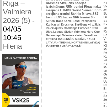
Rīga –
n
Drosmes Skrējiens nedēļas
V
izaicinājums
RRM treniņi
Rīgas nakts
Valmiera
at
skrējiens
UTMB® World Series
Stipro
Ba
skrējiena treniņi
Bānītis
Mītava
SS7
Br
treniņi
LVS kauss
NRR treniņi
S! -
2026 (5)
-
p
Skrien
Trailo Kalvė
Eesti Trepijooksu
K
Karikasari
Drosmes Skrējiens virtuālais
04/05
l
izaicinājums
Challenge European Trail
R
Ultra League
Skrien Valmiera
Hero Cup
L
10:45
Bērzes apļi
Valmiera skrien
Veselības
V
otrdiena
{SACENSĪBU SERIĀLI, KAUSI
žu
LATVIJĀ}
{TRENIŅI, KOPTRENIŅI LATVIJĀ}
Hiēna
Ki
{ĀRZEMĒS / VISĀ PASAULĒ}
M
P
K
V
n
M
l
O
Ma
U
In
Ei
no
Sa
žu
Vi
Pa