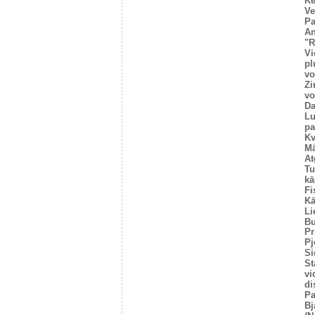
Ke
Ve
Pa
An
"R
Vi
pl
vo
Zi
vo
Da
Lu
pa
Kv
Mā
At
Tu
kā
Fi
Kā
Li
Bu
Pr
Pj
Si
St
vi
di
Pa
Bj